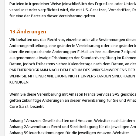
Parteien in irgendeiner Weise (einschließlich des Ergreifens oder Unt
veranlasst oder verpflichtet wird, die mit US-Gesetzen, Vorschriften,
für eine der Parteien dieser Vereinbarung gelten.
13.Änderungen
Wir behalten uns das Recht vor, einzelne oder alle Bestimmungen diese
Änderungsmitteilung, eine geänderte Vereinbarung oder eine geänderte 
über die entsprechende Änderung per E-Mail an Ihre zu diesem Zeitpun
ausgenommen etwaige Erhöhungen der Standardvergütung im Rahmen
Datum, jedoch frühestens sieben Kalendertage nach dem Datum, an de
PARTNERPROGRAMM NACH DEM DATUM DES WIRKSAMWERDENS DER Ä
WENN SIE MIT EINER ÄNDERUNG NICHT EINVERSTANDEN SIND, HABEN S
KÜNDIGEN.
Wenn Sie diese Vereinbarung mit Amazon France Services SAS geschlo
gelten zukünftige Änderungen an dieser Vereinbarung für Sie und Ama
Core S.à r.l. bezieht.
Anhang 1Amazon-Gesellschaften und Amazon-Websites nach Ländern
Anhang 2Anwendbares Recht und Streitbeilegung für die jeweiligen 
Anhang 3Steuerbestimmungen für die jeweiligen Amazon-Websites