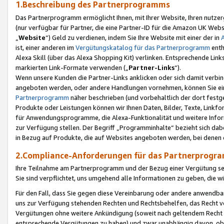
1.Beschreibung des Partnerprogramms
Das Partnerprogramm ermöglicht Ihnen, mit Ihrer Website, Ihren nutzer
(nur verfügbar für Partner, die eine Partner-ID für die Amazon UK We
„
Website
“) Geld zu verdienen, indem Sie Ihre Website mit einer der in
ist, einer anderen im
Vergütungskatalog für das Partnerprogramm
enth
Alexa Skill (über das Alexa Shopping Kit) verlinken. Entsprechende Lin
markierten Link-Formate verwenden („
Partner-Links
“).
Wenn unsere Kunden die Partner-Links anklicken oder sich damit verbi
angeboten werden, oder andere Handlungen vornehmen, können Sie eine
Partnerprogramm
näher beschrieben (und vorbehaltlich der dort festg
Produkte oder Leistungen können wir Ihnen Daten, Bilder, Texte, Linkfo
für Anwendungsprogramme, die Alexa-Funktionalität und weitere Inf
zur Verfügung stellen. Der Begriff „Programminhalte“ bezieht sich dabe
in Bezug auf Produkte, die auf Websites angeboten werden, bei denen 
2.Compliance-Anforderungen für das Partnerprog
Ihre Teilnahme am Partnerprogramm und der Bezug einer Vergütung setz
Sie sind verpflichtet, uns umgehend alle Informationen zu geben, die w
Für den Fall, dass Sie gegen diese Vereinbarung oder andere anwendba
uns zur Verfügung stehenden Rechten und Rechtsbehelfen, das Recht vo
Vergütungen ohne weitere Ankündigung (soweit nach geltendem Recht z
entsprechende Vergütungen zu haben) und zwar unabhängig davon, ob 