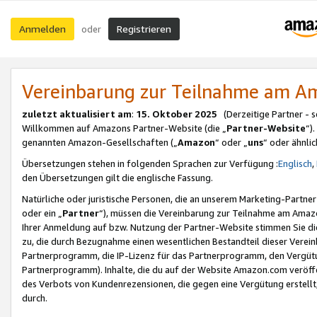
Anmelden
Registrieren
oder
Vereinbarung zur Teilnahme am 
zuletzt aktualisiert am
:
15. Oktober 2025
(Derzeitige Partner - 
Willkommen auf Amazons Partner-Website (die „
Partner-Website
“)
genannten Amazon-Gesellschaften („
Amazon
“ oder „
uns
“ oder ähnli
Übersetzungen stehen in folgenden Sprachen zur Verfügung :
Englisch
,
den Übersetzungen gilt die englische Fassung.
Natürliche oder juristische Personen, die an unserem Marketing-Partn
oder ein „
Partner
“), müssen die Vereinbarung zur Teilnahme am Ama
Ihrer Anmeldung auf bzw. Nutzung der Partner-Website stimmen Sie die
zu, die durch Bezugnahme einen wesentlichen Bestandteil dieser Verei
Partnerprogramm, die IP-Lizenz für das Partnerprogramm, den Vergütu
Partnerprogramm). Inhalte, die du auf der Website Amazon.com veröffe
des Verbots von Kundenrezensionen, die gegen eine Vergütung erstellt, 
durch.