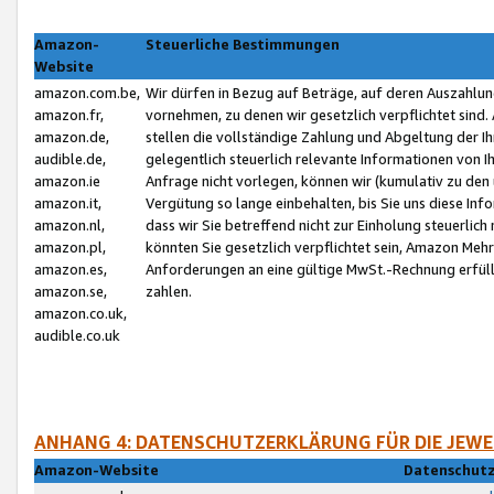
Amazon-
Steuerliche Bestimmungen
Website
amazon.com.be,
Wir dürfen in Bezug auf Beträge, auf deren Auszahlun
amazon.fr,
vornehmen, zu denen wir gesetzlich verpflichtet sind
amazon.de,
stellen die vollständige Zahlung und Abgeltung der 
audible.de,
gelegentlich steuerlich relevante Informationen von I
amazon.ie
Anfrage nicht vorlegen, können wir (kumulativ zu de
amazon.it,
Vergütung so lange einbehalten, bis Sie uns diese Inf
amazon.nl,
dass wir Sie betreffend nicht zur Einholung steuerlich 
amazon.pl,
könnten Sie gesetzlich verpflichtet sein, Amazon Meh
amazon.es,
Anforderungen an eine gültige MwSt.-Rechnung erfüllt
amazon.se,
zahlen.
amazon.co.uk,
audible.co.uk
ANHANG 4: DATENSCHUTZERKLÄRUNG FÜR DIE JEWE
Amazon-Website
Datenschutz