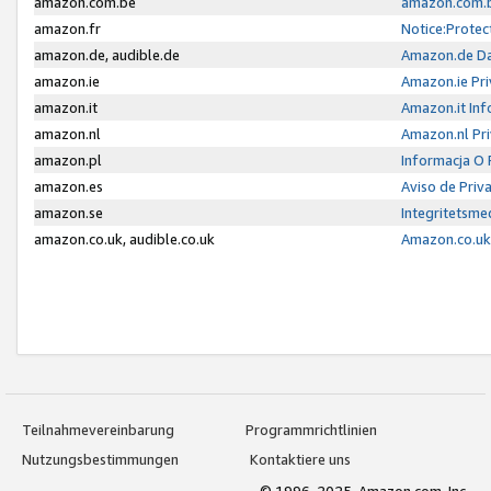
amazon.com.be
amazon.com.b
amazon.fr
Notice:Protec
amazon.de, audible.de
Amazon.de Da
amazon.ie
Amazon.ie Pri
amazon.it
Amazon.it Inf
amazon.nl
Amazon.nl Pri
amazon.pl
Informacja O
amazon.es
Aviso de Priv
amazon.se
Integritetsm
amazon.co.uk, audible.co.uk
Amazon.co.uk 
Teilnahmevereinbarung
Programmrichtlinien
Nutzungsbestimmungen
Kontaktiere uns