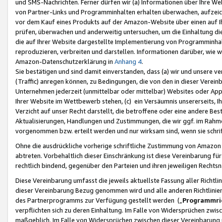
und SMS-Nachrichten. Ferner dürfen wir (a) Informationen über Ihre We
von Partner-Links und Programminhalten erhalten überwachen, aufzei
vor dem Kauf eines Produkts auf der Amazon-Website über einen auf Ih
prüfen, überwachen und anderweitig untersuchen, um die Einhaltung dies
die auf Ihrer Website dargestellte Implementierung von Programminhalt
reproduzieren, verbreiten und darstellen. Informationen darüber, wie w
Amazon-Datenschutzerklärung in
Anhang 4
.
Sie bestätigen und sind damit einverstanden, dass (a) wir und unsere 
(Traffic) anregen können, zu Bedingungen, die von den in dieser Vere
Unternehmen jederzeit (unmittelbar oder mittelbar) Websites oder Appl
Ihrer Website im Wettbewerb stehen, (c) ein Versäumnis unsererseits, I
Verzicht auf unser Recht darstellt, die betroffene oder eine andere B
Aktualisierungen, Handlungen und Zustimmungen, die wir ggf. im Rahme
vorgenommen bzw. erteilt werden und nur wirksam sind, wenn sie schri
Ohne die ausdrückliche vorherige schriftliche Zustimmung von Amazon
abtreten. Vorbehaltlich dieser Einschränkung ist diese Vereinbarung f
rechtlich bindend, gegenüber den Parteien und ihren jeweiligen Rech
Diese Vereinbarung umfasst die jeweils aktuellste Fassung aller Richtli
dieser Vereinbarung Bezug genommen wird und alle anderen Richtlinie
des Partnerprogramms zur Verfügung gestellt werden („
Programmric
verpflichten sich zu deren Einhaltung. Im Falle von Widersprüchen zwi
maßgeblich. Im Falle von Widersprüchen zwischen dieser Vereinbarun