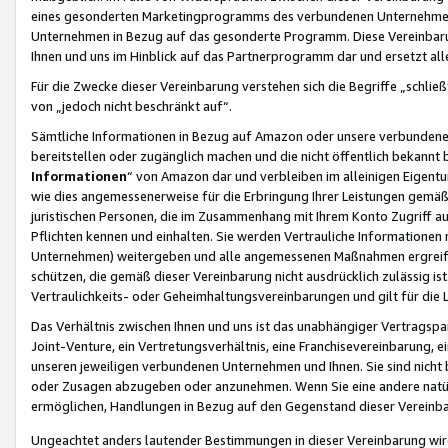
eines gesonderten Marketingprogramms des verbundenen Unternehmens
Unternehmen in Bezug auf das gesonderte Programm. Diese Vereinbarung
Ihnen und uns im Hinblick auf das Partnerprogramm dar und ersetzt al
Für die Zwecke dieser Vereinbarung verstehen sich die Begriffe „schließ
von „jedoch nicht beschränkt auf“.
Sämtliche Informationen in Bezug auf Amazon oder unsere verbunde
bereitstellen oder zugänglich machen und die nicht öffentlich bekannt bz
Informationen
“ von Amazon dar und verbleiben im alleinigen Eigent
wie dies angemessenerweise für die Erbringung Ihrer Leistungen gemäß d
juristischen Personen, die im Zusammenhang mit Ihrem Konto Zugriff au
Pflichten kennen und einhalten. Sie werden Vertrauliche Informationen 
Unternehmen) weitergeben und alle angemessenen Maßnahmen ergreifen
schützen, die gemäß dieser Vereinbarung nicht ausdrücklich zulässig is
Vertraulichkeits- oder Geheimhaltungsvereinbarungen und gilt für die
Das Verhältnis zwischen Ihnen und uns ist das unabhängiger Vertragspa
Joint-Venture, ein Vertretungsverhältnis, eine Franchisevereinbarung, 
unseren jeweiligen verbundenen Unternehmen und Ihnen. Sie sind ni
oder Zusagen abzugeben oder anzunehmen. Wenn Sie eine andere natürli
ermöglichen, Handlungen in Bezug auf den Gegenstand dieser Vereinbar
Ungeachtet anders lautender Bestimmungen in dieser Vereinbarung wird