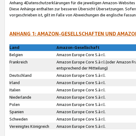
Anhang 4Datenschutzerklärungen für die jeweiligen Amazon-Websites
Diese Anhänge enthalten zur besseren Übersicht Übersetzungen. Sofe
vorgeschrieben ist, gilt im Falle von Abweichungen die englische Fass
ANHANG 1: AMAZON-GESELLSCHAFTEN UND AMAZO
Land
Amazon-Gesellschaft
Belgien
Amazon Europe Core S.à r.l.
Frankreich
Amazon Europe Core S.à r.l.(oder Amazon Fr
entsprechend der Mitteilung)
Deutschland
Amazon Europe Core S.à r.l.
Irland
Amazon Europe Core S.à r.l.
Italien
Amazon Europe Core S.à r.l.
Niederlande
Amazon Europe Core S.à r.l.
Polen
Amazon Europe Core S.à r.l.
Spanien
Amazon Europe Core S.à r.l.
Schweden
Amazon Europe Core S.à r.l.
Vereinigtes Königreich
Amazon Europe Core S.à r.l.