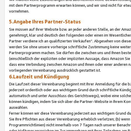
mit dem Partnerprogramm erwarten können, und wir sind nicht für etwa
vornehmen.
5.Angabe Ihres Partner-Status
Sie müssen auf Ihrer Website bzw. an jeder anderen Stelle, an der Am
genehmigt, klar und deutlich den folgenden oder einen im Wesentlichen
Partner verdiene ich an qualifizierten Verkäufen“. Abgesehen von die
werden Sie ohne unsere vorherige schriftliche Zustimmung keine weite
Partnerprogramm machen. Sie dürfen die zwischen uns und Ihnen best
(einschließlich der expliziten oder impliziten Aussage, dass Amazon Si
dass eine Verbindung zwischen Amazon und Ihnen oder einer anderen natü
vorliegenden Vereinbarung ausdrücklich gestattet ist.
6.Laufzeit und Kündigung
Die Laufzeit dieser Vereinbarung beginnt mit Ihrer Anmeldung für die 
jederzeit ordentlich oder aus wichtigem Grund durch schriftliche Kündi
automatisch und unter Ausschluss des Gerichtswegs), wobei eine solch
können kündigen, indem Sie sich über die Partner-Website in Ihrem Ko
auswählen.
Ferner können wir diese Vereinbarung jederzeit aus wichtigem Grund dur
Sie Ihre Pflichten aus dieser Vereinbarung erheblich verletzen; (b) wen
Programmrichtlinien) nicht innerhalb von 7 Tagen nach unserer Benachr
oder Haftungsansprüchen im Zusammenhang mit Ihrer Teilnahme am Pa