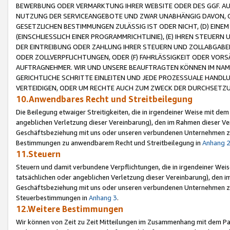
BEWERBUNG ODER VERMARKTUNG IHRER WEBSITE ODER DES GGF. AUF 
NUTZUNG DER SERVICEANGEBOTE UND ZWAR UNABHÄNGIG DAVON, O
GESETZLICHEN BESTIMMUNGEN ZULÄSSIG IST ODER NICHT, (D) EINE
(EINSCHLIESSLICH EINER PROGRAMMRICHTLINIE), (E) IHREN STEUER
DER EINTREIBUNG ODER ZAHLUNG IHRER STEUERN UND ZOLLABGAB
ODER ZOLLVERPFLICHTUNGEN, ODER (F) FAHRLÄSSIGKEIT ODER VORS
AUFTRAGNEHMER. WIR UND UNSERE BEAUFTRAGTEN KÖNNEN IM NAME
GERICHTLICHE SCHRITTE EINLEITEN UND JEDE PROZESSUALE HAND
VERTEIDIGEN, ODER UM RECHTE AUCH ZUM ZWECK DER DURCHSETZU
10.Anwendbares Recht und Streitbeilegung
Die Beilegung etwaiger Streitigkeiten, die in irgendeiner Weise mit de
angeblichen Verletzung dieser Vereinbarung), den im Rahmen dieser Ve
Geschäftsbeziehung mit uns oder unseren verbundenen Unternehmen zu
Bestimmungen zu anwendbarem Recht und Streitbeilegung in
Anhang 
11.Steuern
Steuern und damit verbundene Verpflichtungen, die in irgendeiner Wei
tatsächlichen oder angeblichen Verletzung dieser Vereinbarung), den 
Geschäftsbeziehung mit uns oder unseren verbundenen Unternehmen z
Steuerbestimmungen in
Anhang 3
.
12.Weitere Bestimmungen
Wir können von Zeit zu Zeit Mitteilungen im Zusammenhang mit dem Par