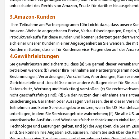
unbeschadet des Rechts von Amazon, Ersatz für darüber hinausgehen
3.Amazon-Kunden
Ihre Teilnahme am Partnerprogramm führt nicht dazu, dass unsere Kun
Amazon-Website angegebenen Preise, Verkaufsbedingungen, Regeln, Ri
Produktverkäufe für diese Kunden und können jederzeit geändert werde
sich einer unserer Kunden in einer Angelegenheit an Sie wenden, die 
Kunden mitteilen, dass er für Kundenservice-Fragen den auf der Ama
4.Gewährleistungen
Sie gewährleisten und sichern zu, dass (a) Sie gemäß dieser Vereinba
betreiben werden; (b) weder Ihre Teilnahme am Partnerprogramm noch d
Bestimmungen, Verordnungen, Vorschriften, Anordnungen, Konzessionen,
Gerichtsurteile und -beschlüsse oder andere Auflagen einer für Sie zu
Datenschutz, Werbung und Marketing) verstoßen; (c) Sie rechtswirksam 
nicht geschäftsfähig sind); (d) Sie den Nutzen der Teilnahme am Partne
Zusicherungen, Garantien oder Aussagen verlassen, die in dieser Verein
teilnehmen und keine Serviceangebote nutzen, wenn Sie US-Handelssa
unterliegen, in dem Sie Serviceangebote wahrnehmen; (f) Sie alle US
amerikanische Ausfuhr- und Wiederausfuhrbeschränkungen einhalten, 
Technologie und Leistungen gelten, und (g) die Angaben, die Sie im 
sind. Sie können Ihre Angaben aktualisieren, indem Sie sich über die 
Wir machen keine Zusicherungen und übernehmen keine Gewährleistun