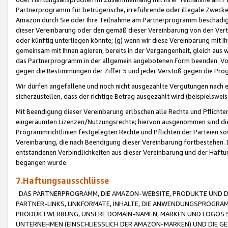
Partnerprogramm für betrügerische, irreführende oder illegale Zwecke
Amazon durch Sie oder Ihre Teilnahme am Partnerprogramm beschädig
dieser Vereinbarung oder den gemäß dieser Vereinbarung von den Vertr
oder künftig unterliegen könnte; (g) wenn wir diese Vereinbarung mit I
gemeinsam mit Ihnen agieren, bereits in der Vergangenheit, gleich aus
das Partnerprogramm in der allgemein angebotenen Form beenden. Vors
gegen die Bestimmungen der Ziffer 5 und jeder Verstoß gegen die Prog
Wir dürfen angefallene und noch nicht ausgezahlte Vergütungen nach 
sicherzustellen, dass der richtige Betrag ausgezahlt wird (beispielsw
Mit Beendigung dieser Vereinbarung erlöschen alle Rechte und Pflichte
eingeräumten Lizenzen/Nutzungsrechte; hiervon ausgenommen sind die in 
Programmrichtlinien festgelegten Rechte und Pflichten der Parteien sow
Vereinbarung, die nach Beendigung dieser Vereinbarung fortbestehen. D
entstandenen Verbindlichkeiten aus dieser Vereinbarung und der Haft
begangen wurde.
7.Haftungsausschlüsse
DAS PARTNERPROGRAMM, DIE AMAZON-WEBSITE, PRODUKTE UND DI
PARTNER-LINKS, LINKFORMATE, INHALTE, DIE ANWENDUNGSPROGR
PRODUKTWERBUNG, UNSERE DOMAIN-NAMEN, MARKEN UND LOGOS S
UNTERNEHMEN (EINSCHLIESSLICH DER AMAZON-MARKEN) UND DIE GE