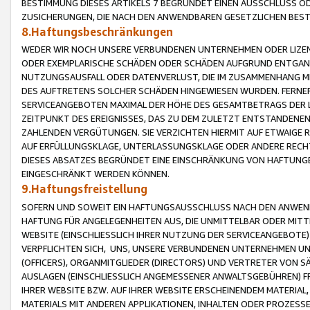
BESTIMMUNG DIESES ARTIKELS 7 BEGRÜNDET EINEN AUSSCHLUSS 
ZUSICHERUNGEN, DIE NACH DEN ANWENDBAREN GESETZLICHEN BE
8.Haftungsbeschränkungen
WEDER WIR NOCH UNSERE VERBUNDENEN UNTERNEHMEN ODER LIZEN
ODER EXEMPLARISCHE SCHÄDEN ODER SCHÄDEN AUFGRUND ENTGANG
NUTZUNGSAUSFALL ODER DATENVERLUST, DIE IM ZUSAMMENHANG MI
DES AUFTRETENS SOLCHER SCHÄDEN HINGEWIESEN WURDEN. FERN
SERVICEANGEBOTEN MAXIMAL DER HÖHE DES GESAMTBETRAGS DER 
ZEITPUNKT DES EREIGNISSES, DAS ZU DEM ZULETZT ENTSTANDENE
ZAHLENDEN VERGÜTUNGEN. SIE VERZICHTEN HIERMIT AUF ETWAIGE 
AUF ERFÜLLUNGSKLAGE, UNTERLASSUNGSKLAGE ODER ANDERE RECHT
DIESES ABSATZES BEGRÜNDET EINE EINSCHRÄNKUNG VON HAFTUNG
EINGESCHRÄNKT WERDEN KÖNNEN.
9.Haftungsfreistellung
SOFERN UND SOWEIT EIN HAFTUNGSAUSSCHLUSS NACH DEN ANWENDB
HAFTUNG FÜR ANGELEGENHEITEN AUS, DIE UNMITTELBAR ODER MITT
WEBSITE (EINSCHLIESSLICH IHRER NUTZUNG DER SERVICEANGEBOTE)
VERPFLICHTEN SICH, UNS, UNSERE VERBUNDENEN UNTERNEHMEN UN
(OFFICERS), ORGANMITGLIEDER (DIRECTORS) UND VERTRETER VON 
AUSLAGEN (EINSCHLIESSLICH ANGEMESSENER ANWALTSGEBÜHREN) FR
IHRER WEBSITE BZW. AUF IHRER WEBSITE ERSCHEINENDEM MATERIAL
MATERIALS MIT ANDEREN APPLIKATIONEN, INHALTEN ODER PROZESSE