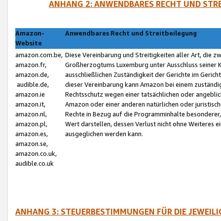
ANHANG 2: ANWENDBARES RECHT UND STRE
Amazon-
Anwendbares Recht und Streitbeilegung
Website
amazon.com.be,
Diese Vereinbarung und Streitigkeiten aller Art, die 
amazon.fr,
Großherzogtums Luxemburg unter Ausschluss seiner Kol
amazon.de,
ausschließlichen Zuständigkeit der Gerichte im Geri
audible.de,
dieser Vereinbarung kann Amazon bei einem zuständig
amazon.ie
Rechtsschutz wegen einer tatsächlichen oder angebli
amazon.it,
Amazon oder einer anderen natürlichen oder juristisc
amazon.nl,
Rechte in Bezug auf die Programminhalte besonderer,
amazon.pl,
Wert darstellen, dessen Verlust nicht ohne Weiteres e
amazon.es,
ausgeglichen werden kann.
amazon.se,
amazon.co.uk,
audible.co.uk
ANHANG 3: STEUERBESTIMMUNGEN FÜR DIE JEWEIL