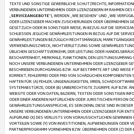
TEXTE UND SONSTIGE GEWERBLICHE SCHUTZRECHTE, INFORMATIONE
VERBUNDENEN UNTERNEHMEN ODER LIZENZGEBERN IM RAHMEN DES
„
SERVICEANGEBOTE
“), WERDEN „WIE BESEHEN“ UND „WIE VERFÜ
ODER LIZENZGEBER MACHEN ZUSICHERUNGEN ODER ÜBERNEHMEN GEW
GESETZLICH ODER IN SONSTIGER WEISE, IN BEZUG AUF DIE SERVI
SCHLIESSEN JEGLICHE GEWÄHRLEISTUNGEN IN BEZUG AUF DIE SERVI
GEWÄHRLEISTUNGEN BEZÜGLICH RECHTSMÄNGELN, MARKTGÄNGIGKEIT
VERWENDUNGSZWECK, NICHTVERLETZUNG SOWIE GEWÄHRLEISTUNGEN 
ÜBLICHEN GESCHÄFTSVERKEHR, DER LEISTUNG ODER HANDELSBRÄUCH
BESCHAFFENHEIT, MERKMALE, FUNKTIONEN, DEN LEISTUNGSUMFANG 
NOCH UNSERE VERBUNDENEN UNTERNEHMEN ODER LIZENZGEBER GEWÄ
BESCHRIEBEN DURCHGÄNGIG BZW. AUF BESTIMMTE ART UND WEISE
KORREKT, FEHLERFREI ODER FREI VON SCHÄDLICHEN KOMPONENTEN
HAFTEN FÜR: (A) FEHLER, UNGENAUIGKEITEN, VIREN, SCHADSOFTW
SYSTEMABSTÜRZE; ODER (B) UNBERECHTIGTE ZUGRIFFE AUF BZW. 
WEBSITE ODER VON DATEN, BILDERN, TEXTEN ODER SONSTIGEN INF
ODER EINER ANDEREN NATÜRLICHEN ODER JURISTISCHEN PERSON OD
GEWÄHRLEISTUNGSANSPRÜCHE, ES SEIN DENN, DIESE SIND IN DIES
UNSERE VERBUNDENEN UNTERNEHMEN ODER LIZENZGEBER FÜR EN
AUFGRUND (X) DES VERLUSTS VON VORAUSSICHTLICHEN GEWINNEN
VORTEILEN SOWIE (Y) VON INVESTITIONEN, AUFWENDUNGEN ODER VE
PARTNERPROGRAMM VORNEHMEN BZW. ÜBERNEHMEN ODER (Z) DER 