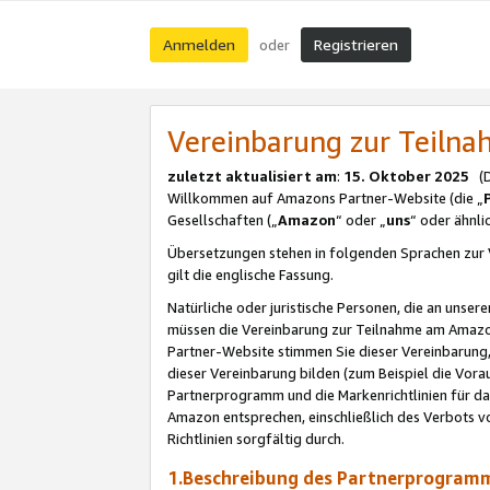
Anmelden
Registrieren
oder
Vereinbarung zur Teil
zuletzt aktualisiert am
:
15. Oktober 2025
(De
Willkommen auf Amazons Partner-Website (die „
Gesellschaften („
Amazon
“ oder „
uns
“ oder ähnl
Übersetzungen stehen in folgenden Sprachen zur 
gilt die englische Fassung.
Natürliche oder juristische Personen, die an uns
müssen die Vereinbarung zur Teilnahme am Amaz
Partner-Website stimmen Sie dieser Vereinbarung,
dieser Vereinbarung bilden (zum Beispiel die Vo
Partnerprogramm und die Markenrichtlinien für da
Amazon entsprechen, einschließlich des Verbots vo
Richtlinien sorgfältig durch.
1.Beschreibung des Partnerprogra