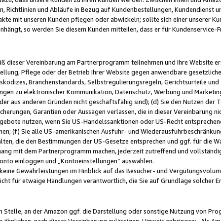
, Richtlinien und Abläufe in Bezug auf Kundenbestellungen, Kundendienst 
kte mit unseren Kunden pflegen oder abwickeln; sollte sich einer unserer Ku
nhängt, so werden Sie diesem Kunden mitteilen, dass er für Kundenservic
emäß dieser Vereinbarung am Partnerprogramm teilnehmen und Ihre Website er
ellung, Pflege oder der Betrieb Ihrer Website gegen anwendbare gesetzlich
skodizes, Branchenstandards, Selbstregulierungsregeln, Gerichtsurteile und 
ngen zu elektronischer Kommunikation, Datenschutz, Werbung und Marketing)
 oder aus anderen Gründen nicht geschäftsfähig sind); (d) Sie den Nutzen de
cherungen, Garantien oder Aussagen verlassen, die in dieser Vereinbarung nich
gebote nutzen, wenn Sie US-Handelssanktionen oder US-Recht entsprechen
men; (f) Sie alle US-amerikanischen Ausfuhr- und Wiederausfuhrbeschränkun
ten, die den Bestimmungen der US-Gesetze entsprechen und ggf. für die Wa
hang mit dem Partnerprogramm machen, jederzeit zutreffend und vollständig 
 Konto einloggen und „Kontoeinstellungen“ auswählen.
keine Gewährleistungen im Hinblick auf das Besucher- und Vergütungsvolu
icht für etwaige Handlungen verantwortlich, die Sie auf Grundlage solcher
en Stelle, an der Amazon ggf. die Darstellung oder sonstige Nutzung von Pr
 ähnlichen, nach dieser Vereinbarung zulässigen, Hinweis anbringen: „Als Ama