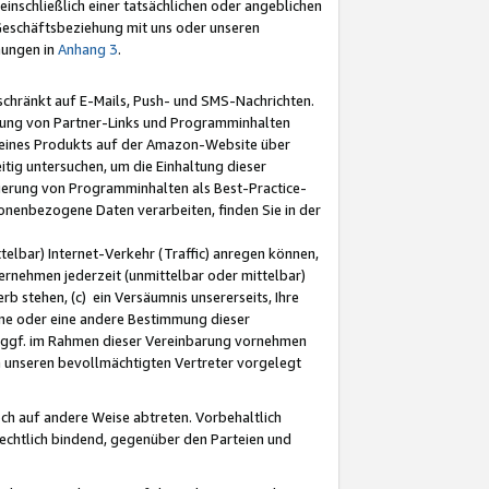
nschließlich einer tatsächlichen oder angeblichen
Geschäftsbeziehung mit uns oder unseren
mungen in
Anhang 3
.
schränkt auf E-Mails, Push- und SMS-Nachrichten.
ellung von Partner-Links und Programminhalten
 eines Produkts auf der Amazon-Website über
tig untersuchen, um die Einhaltung dieser
ntierung von Programminhalten als Best-Practice-
sonenbezogene Daten verarbeiten, finden Sie in der
telbar) Internet-Verkehr (Traffic) anregen können,
rnehmen jederzeit (unmittelbar oder mittelbar)
b stehen, (c) ein Versäumnis unsererseits, Ihre
fene oder eine andere Bestimmung dieser
r ggf. im Rahmen dieser Vereinbarung vornehmen
ch unseren bevollmächtigten Vertreter vorgelegt
ch auf andere Weise abtreten. Vorbehaltlich
rechtlich bindend, gegenüber den Parteien und