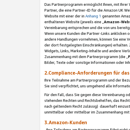
Das Partnerprogramm ermöglicht Ihnen, mit Ihrer W
Partner, die eine Partner-ID für die Amazon UK W
Website mit einer der in
Anhang 1
genannten Amazon
enthaltenen Website (jeweils eine „
Amazon-Webs
Vereinbarung entsprechen und die von uns bereitg
Wenn unsere Kunden die Partner-Links anklicken 
andere Handlungen vornehmen, können Sie eine Ver
der dort festgelegten Einschränkungen) erhalten. 
Widgets, Links, Marketing-Inhalte und andere Ver
Zusammenhang mit dem Partnerprogramm (die „
Bilder, Texte oder sonstige Informationen oder In
2.Compliance-Anforderungen für d
Ihre Teilnahme am Partnerprogramm und der Bezug 
Sie sind verpflichtet, uns umgehend alle Informat
Für den Fall, dass Sie gegen diese Vereinbarung 
stehenden Rechten und Rechtsbehelfen, das Recht
nach geltendem Recht zulässig) dauerhaft einzus
unmittelbar oder mittelbar im Zusammenhang mit
3.Amazon-Kunden
Ihre Teilnahme am Partnerprogramm führt nicht d