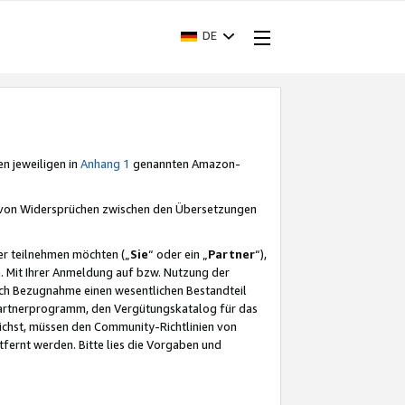
DE
en jeweiligen in
Anhang 1
genannten Amazon-
e von Widersprüchen zwischen den Übersetzungen
er teilnehmen möchten („
Sie
“ oder ein „
Partner
“),
. Mit Ihrer Anmeldung auf bzw. Nutzung der
durch Bezugnahme einen wesentlichen Bestandteil
 Partnerprogramm, den Vergütungskatalog für das
ichst, müssen den Community-Richtlinien von
fernt werden. Bitte lies die Vorgaben und