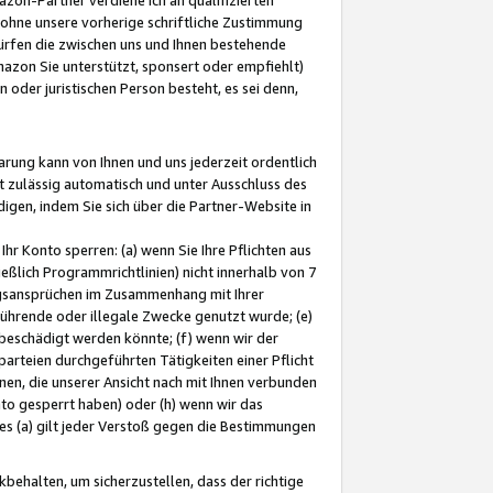
ohne unsere vorherige schriftliche Zustimmung
ürfen die zwischen uns und Ihnen bestehende
mazon Sie unterstützt, sponsert oder empfiehlt)
oder juristischen Person besteht, es sei denn,
arung kann von Ihnen und uns jederzeit ordentlich
t zulässig automatisch und unter Ausschluss des
gen, indem Sie sich über die Partner-Website in
hr Konto sperren: (a) wenn Sie Ihre Pflichten aus
eßlich Programmrichtlinien) nicht innerhalb von 7
ngsansprüchen im Zusammenhang mit Ihrer
ührende oder illegale Zwecke genutzt wurde; (e)
eschädigt werden könnte; (f) wenn wir der
rteien durchgeführten Tätigkeiten einer Pflicht
nen, die unserer Ansicht nach mit Ihnen verbunden
nto gesperrt haben) oder (h) wenn wir das
 (a) gilt jeder Verstoß gegen die Bestimmungen
ehalten, um sicherzustellen, dass der richtige