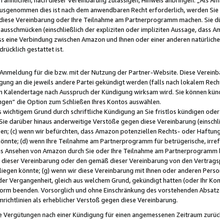
usgenommen dies ist nach dem anwendbaren Recht erforderlich, werden Sie 
f diese Vereinbarung oder Ihre Teilnahme am Partnerprogramm machen. Sie d
usschmücken (einschließlich der expliziten oder impliziten Aussage, dass A
 eine Verbindung zwischen Amazon und Ihnen oder einer anderen natürlichen 
rücklich gestattet ist.
r Anmeldung für die bzw. mit der Nutzung der Partner-Website. Diese Vereinb
gung an die jeweils andere Partei gekündigt werden (falls nach lokalem Rech
n Kalendertage nach Ausspruch der Kündigung wirksam wird. Sie können kündi
ngen“ die Option zum Schließen Ihres Kontos auswählen.
 wichtigem Grund durch schriftliche Kündigung an Sie fristlos kündigen oder I
 Sie darüber hinaus anderweitige Verstöße gegen diese Vereinbarung (einschli
ben; (c) wenn wir befürchten, dass Amazon potenziellen Rechts- oder Haftu
nnte; (d) wenn Ihre Teilnahme am Partnerprogramm für betrügerische, irref
das Ansehen von Amazon durch Sie oder Ihre Teilnahme am Partnerprogramm b
ieser Vereinbarung oder den gemäß dieser Vereinbarung von den Vertragspa
liegen könnte; (g) wenn wir diese Vereinbarung mit Ihnen oder anderen Perso
 der Vergangenheit, gleich aus welchem Grund, gekündigt hatten (oder Ihr Ko
rm beenden. Vorsorglich und ohne Einschränkung des vorstehenden Absatzes
richtlinien als erheblicher Verstoß gegen diese Vereinbarung.
e Vergütungen nach einer Kündigung für einen angemessenen Zeitraum zurückb