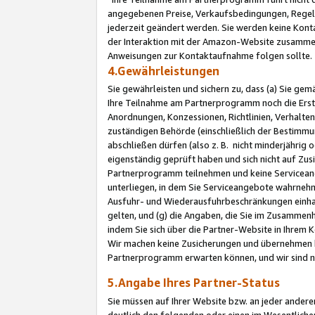
angegebenen Preise, Verkaufsbedingungen, Regeln
jederzeit geändert werden. Sie werden keine Konta
der Interaktion mit der Amazon-Website zusamme
Anweisungen zur Kontaktaufnahme folgen sollte.
4.Gewährleistungen
Sie gewährleisten und sichern zu, dass (a) Sie g
Ihre Teilnahme am Partnerprogramm noch die Erst
Anordnungen, Konzessionen, Richtlinien, Verhalten
zuständigen Behörde (einschließlich der Bestimmu
abschließen dürfen (also z. B. nicht minderjährig
eigenständig geprüft haben und sich nicht auf Zusi
Partnerprogramm teilnehmen und keine Servicean
unterliegen, in dem Sie Serviceangebote wahrneh
Ausfuhr- und Wiederausfuhrbeschränkungen einhal
gelten, und (g) die Angaben, die Sie im Zusammen
indem Sie sich über die Partner-Website in Ihrem
Wir machen keine Zusicherungen und übernehmen 
Partnerprogramm erwarten können, und wir sind n
5.Angabe Ihres Partner-Status
Sie müssen auf Ihrer Website bzw. an jeder ander
deutlich den folgenden oder einen im Wesentlichen