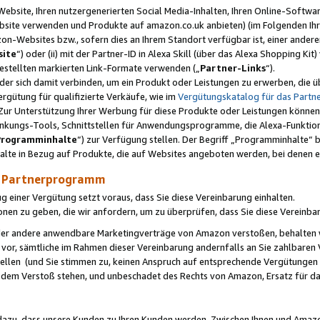
ebsite, Ihren nutzergenerierten Social Media-Inhalten, Ihren Online-Softwar
ebsite verwenden und Produkte auf amazon.co.uk anbieten) (im Folgenden Ihr
-Websites bzw., sofern dies an Ihrem Standort verfügbar ist, einer ander
ite
“) oder (ii) mit der Partner-ID in Alexa Skill (über das Alexa Shopping Ki
estellten markierten Link-Formate verwenden („
Partner-Links
“).
oder sich damit verbinden, um ein Produkt oder Leistungen zu erwerben, di
gütung für qualifizierte Verkäufe, wie im
Vergütungskatalog für das Part
Zur Unterstützung Ihrer Werbung für diese Produkte oder Leistungen können w
linkungs-Tools, Schnittstellen für Anwendungsprogramme, die Alexa-Funktion
Programminhalte
“) zur Verfügung stellen. Der Begriff „Programminhalte“ be
halte in Bezug auf Produkte, die auf Websites angeboten werden, bei denen 
as Partnerprogramm
einer Vergütung setzt voraus, dass Sie diese Vereinbarung einhalten.
ionen zu geben, die wir anfordern, um zu überprüfen, dass Sie diese Vereinba
oder andere anwendbare Marketingverträge von Amazon verstoßen, behalten w
 vor, sämtliche im Rahmen dieser Vereinbarung andernfalls an Sie zahlbare
tellen (und Sie stimmen zu, keinen Anspruch auf entsprechende Vergütungen
 dem Verstoß stehen, und unbeschadet des Rechts von Amazon, Ersatz für 
azu, dass unsere Kunden zu Ihren Kunden werden. Zwischen Ihnen und Amaz