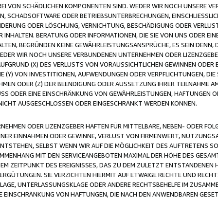
FREI VON SCHÄDLICHEN KOMPONENTEN SIND. WEDER WIR NOCH UNSERE 
VIREN, SCHADSOFTWARE ODER BETRIEBSUNTERBRECHUNGEN, EINSCHLIESSL
ÄNDERUNG ODER LÖSCHUNG, VERNICHTUNG, BESCHÄDIGUNG ODER VERLUST 
INHALTEN. BERATUNG ODER INFORMATIONEN, DIE SIE VON UNS ODER EIN
LTEN, BEGRÜNDEN KEINE GEWÄHRLEISTUNGSANSPRÜCHE, ES SEIN DENN, DI
WEDER WIR NOCH UNSERE VERBUNDENEN UNTERNEHMEN ODER LIZENZGEBE
FGRUND (X) DES VERLUSTS VON VORAUSSICHTLICHEN GEWINNEN ODER 
 (Y) VON INVESTITIONEN, AUFWENDUNGEN ODER VERPFLICHTUNGEN, DIE 
EN ODER (Z) DER BEENDIGUNG ODER AUSSETZUNG IHRER TEILNAHME A
LUSS ODER EINE EINSCHRÄNKUNG VON GEWÄHRLEISTUNGEN, HAFTUNGEN O
NICHT AUSGESCHLOSSEN ODER EINGESCHRÄNKT WERDEN KÖNNEN.
EHMEN ODER LIZENZGEBER HAFTEN FÜR MITTELBARE, NEBEN- ODER FOL
R EINNAHMEN ODER GEWINNE, VERLUST VON FIRMENWERT, NUTZUNGSAU
TSTEHEN, SELBST WENN WIR AUF DIE MÖGLICHKEIT DES AUFTRETENS S
MENHANG MIT DEN SERVICEANGEBOTEN MAXIMAL DER HÖHE DES GESAMT
M ZEITPUNKT DES EREIGNISSES, DAS ZU DEM ZULETZT ENTSTANDENEN 
ERGÜTUNGEN. SIE VERZICHTEN HIERMIT AUF ETWAIGE RECHTE UND RECHT
KLAGE, UNTERLASSUNGSKLAGE ODER ANDERE RECHTSBEHELFE IM ZUSAMME
NE EINSCHRÄNKUNG VON HAFTUNGEN, DIE NACH DEN ANWENDBAREN GESE