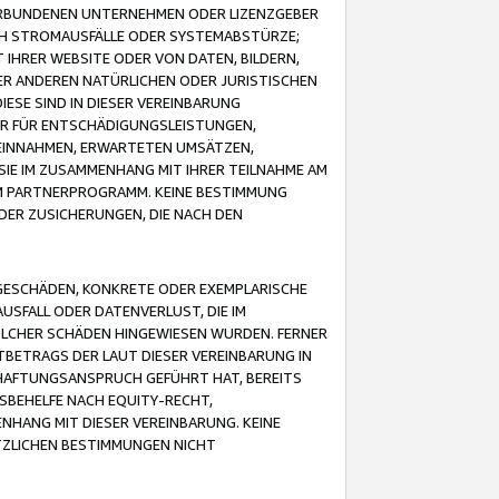
VERBUNDENEN UNTERNEHMEN ODER LIZENZGEBER
ICH STROMAUSFÄLLE ODER SYSTEMABSTÜRZE;
IHRER WEBSITE ODER VON DATEN, BILDERN,
ER ANDEREN NATÜRLICHEN ODER JURISTISCHEN
ESE SIND IN DIESER VEREINBARUNG
R FÜR ENTSCHÄDIGUNGSLEISTUNGEN,
EINNAHMEN, ERWARTETEN UMSÄTZEN,
SIE IM ZUSAMMENHANG MIT IHRER TEILNAHME AM
M PARTNERPROGRAMM. KEINE BESTIMMUNG
DER ZUSICHERUNGEN, DIE NACH DEN
GESCHÄDEN, KONKRETE ODER EXEMPLARISCHE
SFALL ODER DATENVERLUST, DIE IM
OLCHER SCHÄDEN HINGEWIESEN WURDEN. FERNER
BETRAGS DER LAUT DIESER VEREINBARUNG IN
HAFTUNGSANSPRUCH GEFÜHRT HAT, BEREITS
SBEHELFE NACH EQUITY-RECHT,
NHANG MIT DIESER VEREINBARUNG. KEINE
TZLICHEN BESTIMMUNGEN NICHT