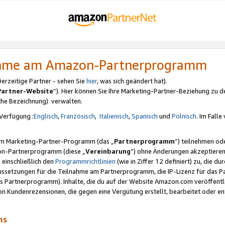
nahme am Amazon-Partnerprogramm
rzeitige Partner - sehen Sie
hier
, was sich geändert hat).
Partner-Website
“). Hier können Sie Ihre Marketing-Partner-Beziehung zu d
iche Bezeichnung) verwalten.
Verfügung :
Englisch
,
Französisch
,
Italienisch
,
Spanisch
und
Polnisch
. Im Fall
erem Marketing-Partner-Programm (das „
Partnerprogramm
“) teilnehmen od
on-Partnerprogramm (diese „
Vereinbarung
“) ohne Änderungen akzeptieren
 einschließlich den
Programmrichtlinien
(wie in Ziffer 12 definiert) zu, die 
raussetzungen für die Teilnahme am Partnerprogramm, die IP-Lizenz für das
s Partnerprogramm). Inhalte, die du auf der Website Amazon.com veröffentl
n Kundenrezensionen, die gegen eine Vergütung erstellt, bearbeitet oder ent
mms