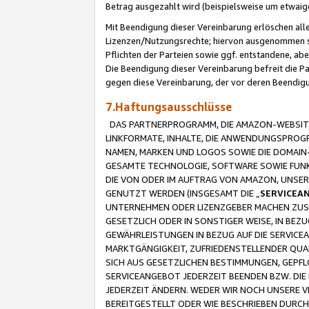
Betrag ausgezahlt wird (beispielsweise um etwai
Mit Beendigung dieser Vereinbarung erlöschen alle
Lizenzen/Nutzungsrechte; hiervon ausgenommen sind
Pflichten der Parteien sowie ggf. entstandene, ab
Die Beendigung dieser Vereinbarung befreit die P
gegen diese Vereinbarung, der vor deren Beendi
7.Haftungsausschlüsse
DAS PARTNERPROGRAMM, DIE AMAZON-WEBSITE,
LINKFORMATE, INHALTE, DIE ANWENDUNGSPRO
NAMEN, MARKEN UND LOGOS SOWIE DIE DOMAIN
GESAMTE TECHNOLOGIE, SOFTWARE SOWIE FUNKT
DIE VON ODER IM AUFTRAG VON AMAZON, UNS
GENUTZT WERDEN (INSGESAMT DIE „
SERVICEA
UNTERNEHMEN ODER LIZENZGEBER MACHEN ZUSI
GESETZLICH ODER IN SONSTIGER WEISE, IN BE
GEWÄHRLEISTUNGEN IN BEZUG AUF DIE SERVICE
MARKTGÄNGIGKEIT, ZUFRIEDENSTELLENDER QUA
SICH AUS GESETZLICHEN BESTIMMUNGEN, GEPFL
SERVICEANGEBOT JEDERZEIT BEENDEN BZW. DIE
JEDERZEIT ÄNDERN. WEDER WIR NOCH UNSERE 
BEREITGESTELLT ODER WIE BESCHRIEBEN DURC