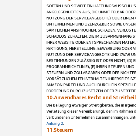
SOFERN UND SOWEIT EIN HAFTUNGSAUSSCHLUSS
ANGELEGENHEITEN AUS, DIE UNMITTELBAR ODER 
NUTZUNG DER SERVICEANGEBOTE) ODER EINEM V
UNTERNEHMEN UND LIZENZGEBER SOWIE UNSERE 
SÄMTLICHEN ANSPRÜCHEN, SCHÄDEN, VERLUSTE
SCHADLOS ZUHALTEN, DIE IM ZUSAMMENHANG STE
IHRER WEBSITE ODER ENTSPRECHENDEN MATERIA
FERTIGUNG, HERSTELLUNG, BEWERBUNG ODER VE
NUTZUNG DER SERVICEANGEBOTE UND ZWAR UN
BESTIMMUNGEN ZULÄSSIG IST ODER NICHT, (D) 
PROGRAMMRICHTLINIE), (E) IHREN STEUERN UN
STEUERN UND ZOLLABGABEN ODER DER NICHTER
VORSÄTZLICHEM FEHLVERHALTEN IHRERSEITS BZ
AMAZON PARTEI UND AUCH DURCH EIN SPEZIELL
FORDERUNG DURCHZUSETZEN ODER ZU VERTEIDI
10.Anwendbares Recht und Streitbe
Die Beilegung etwaiger Streitigkeiten, die in irg
Verletzung dieser Vereinbarung), den im Rahmen d
verbundenen Unternehmen zusammenhängen, unterl
Anhang 2
.
11.Steuern