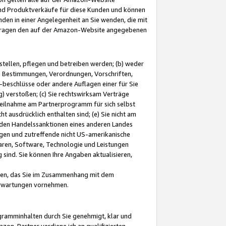
und Produktverkäufe für diese Kunden und können
nden in einer Angelegenheit an Sie wenden, die mit
e-Fragen den auf der Amazon-Website angegebenen
stellen, pflegen und betreiben werden; (b) weder
e Bestimmungen, Verordnungen, Vorschriften,
-beschlüsse oder andere Auflagen einer für Sie
 verstoßen; (c) Sie rechtswirksam Verträge
r Teilnahme am Partnerprogramm für sich selbst
t ausdrücklich enthalten sind; (e) Sie nicht am
den Handelssanktionen eines anderen Landes
gen und zutreffende nicht US-amerikanische
ren, Software, Technologie und Leistungen
sind. Sie können Ihre Angaben aktualisieren,
men, das Sie im Zusammenhang mit dem
 Erwartungen vornehmen.
ogramminhalten durch Sie genehmigt, klar und
zon-Partner verdiene ich an qualifizierten