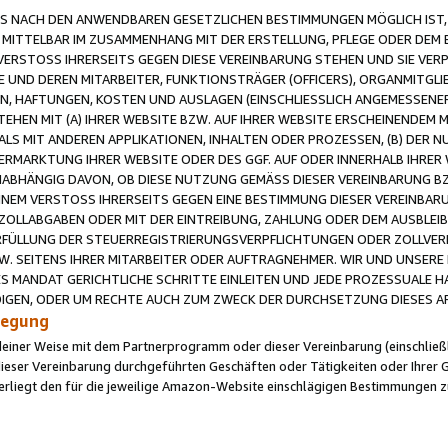
 NACH DEN ANWENDBAREN GESETZLICHEN BESTIMMUNGEN MÖGLICH IST, S
MITTELBAR IM ZUSAMMENHANG MIT DER ERSTELLUNG, PFLEGE ODER DEM BE
ERSTOSS IHRERSEITS GEGEN DIESE VEREINBARUNG STEHEN UND SIE VERP
UND DEREN MITARBEITER, FUNKTIONSTRÄGER (OFFICERS), ORGANMITGLI
N, HAFTUNGEN, KOSTEN UND AUSLAGEN (EINSCHLIESSLICH ANGEMESSENE
HEN MIT (A) IHRER WEBSITE BZW. AUF IHRER WEBSITE ERSCHEINENDEM M
LS MIT ANDEREN APPLIKATIONEN, INHALTEN ODER PROZESSEN, (B) DER 
RMARKTUNG IHRER WEBSITE ODER DES GGF. AUF ODER INNERHALB IHRER W
ABHÄNGIG DAVON, OB DIESE NUTZUNG GEMÄSS DIESER VEREINBARUNG B
EINEM VERSTOSS IHRERSEITS GEGEN EINE BESTIMMUNG DIESER VEREINBARU
D ZOLLABGABEN ODER MIT DER EINTREIBUNG, ZAHLUNG ODER DEM AUSBLEI
FÜLLUNG DER STEUERREGISTRIERUNGSVERPFLICHTUNGEN ODER ZOLLVERPF
W. SEITENS IHRER MITARBEITER ODER AUFTRAGNEHMER. WIR UND UNSERE
ES MANDAT GERICHTLICHE SCHRITTE EINLEITEN UND JEDE PROZESSUALE 
GEN, ODER UM RECHTE AUCH ZUM ZWECK DER DURCHSETZUNG DIESES AR
ilegung
endeiner Weise mit dem Partnerprogramm oder dieser Vereinbarung (einschließl
ieser Vereinbarung durchgeführten Geschäften oder Tätigkeiten oder Ihrer 
iegt den für die jeweilige Amazon-Website einschlägigen Bestimmungen z