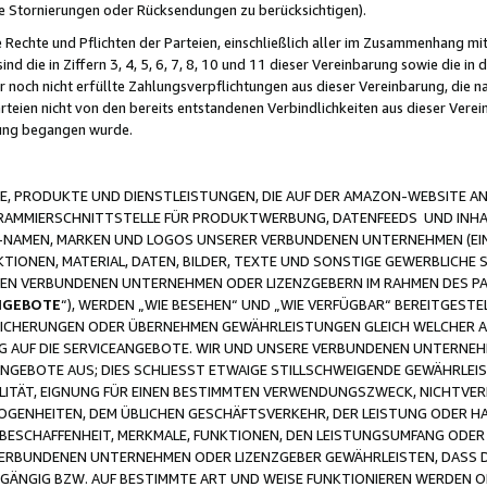
ge Stornierungen oder Rücksendungen zu berücksichtigen).
 Rechte und Pflichten der Parteien, einschließlich aller im Zusammenhang m
 die in Ziffern 3, 4, 5, 6, 7, 8, 10 und 11 dieser Vereinbarung sowie die in
er noch nicht erfüllte Zahlungsverpflichtungen aus dieser Vereinbarung, die
arteien nicht von den bereits entstandenen Verbindlichkeiten aus dieser Ver
gung begangen wurde.
 PRODUKTE UND DIENSTLEISTUNGEN, DIE AUF DER AMAZON-WEBSITE AN
GRAMMIERSCHNITTSTELLE FÜR PRODUKTWERBUNG, DATENFEEDS UND INH
-NAMEN, MARKEN UND LOGOS UNSERER VERBUNDENEN UNTERNEHMEN (EIN
IONEN, MATERIAL, DATEN, BILDER, TEXTE UND SONSTIGE GEWERBLICHE 
EREN VERBUNDENEN UNTERNEHMEN ODER LIZENZGEBERN IM RAHMEN DES 
NGEBOTE
“), WERDEN „WIE BESEHEN“ UND „WIE VERFÜGBAR“ BEREITGEST
CHERUNGEN ODER ÜBERNEHMEN GEWÄHRLEISTUNGEN GLEICH WELCHER AR
ZUG AUF DIE SERVICEANGEBOTE. WIR UND UNSERE VERBUNDENEN UNTERNEH
ANGEBOTE AUS; DIES SCHLIESST ETWAIGE STILLSCHWEIGENDE GEWÄHRLE
LITÄT, EIGNUNG FÜR EINEN BESTIMMTEN VERWENDUNGSZWECK, NICHTVER
OGENHEITEN, DEM ÜBLICHEN GESCHÄFTSVERKEHR, DER LEISTUNG ODER H
 BESCHAFFENHEIT, MERKMALE, FUNKTIONEN, DEN LEISTUNGSUMFANG ODER
VERBUNDENEN UNTERNEHMEN ODER LIZENZGEBER GEWÄHRLEISTEN, DASS D
HGÄNGIG BZW. AUF BESTIMMTE ART UND WEISE FUNKTIONIEREN WERDEN 