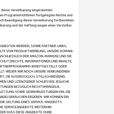
it dieser Vereinbarung eingeräumten
 den Programmrichtlinien festgelegten Rechte und
 nach Beendigung dieser Vereinbarung fortbestehen.
einbarung und der Haftung wegen eines Verstoßes
GEBOTEN WERDEN, SOWIE PARTNER-LINKS,
ALTE VON PRODUKTWERBUNG, UNSERE DOMAIN-
SCHLIESSLICH DER AMAZON-MARKEN) UND DIE
SCHUTZRECHTE, INFORMATIONEN UND INHALTE,
PARTNERPROGRAMMS BEREITGESTELLT ODER
ELLT. WEDER WIR NOCH UNSERE VERBUNDENEN
T, OB AUSDRÜCKLICH, STILLSCHWEIGEND,
MEN UND LIZENZGEBER SCHLIESSEN JEGLICHE
ISTUNGEN BEZÜGLICH RECHTSMÄNGELN,
LETZUNG SOWIE GEWÄHRLEISTUNGEN EIN, DIE
ANDELSBRÄUCHEN ERGEBEN. WIR KÖNNEN EIN
 DIE GELTUNG EINES SERVICE-ANGEBOTS
IE SERVICEANGEBOTE WEITERHIN
ODER DASS DIESE ANGEBOTE OHNE