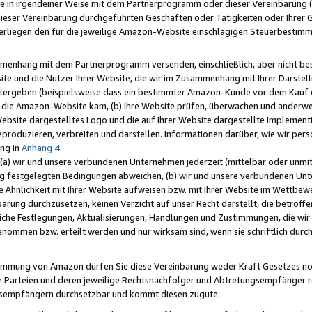
e in irgendeiner Weise mit dem Partnerprogramm oder dieser Vereinbarung (ei
ieser Vereinbarung durchgeführten Geschäften oder Tätigkeiten oder Ihrer 
liegen den für die jeweilige Amazon-Website einschlägigen Steuerbestim
mmenhang mit dem Partnerprogramm versenden, einschließlich, aber nicht be
site und die Nutzer Ihrer Website, die wir im Zusammenhang mit Ihrer Darst
itergeben (beispielsweise dass ein bestimmter Amazon-Kunde vor dem Kauf
uf die Amazon-Website kam, (b) Ihre Website prüfen, überwachen und anderwei
r Website dargestelltes Logo und die auf Ihrer Website dargestellte Impleme
reproduzieren, verbreiten und darstellen. Informationen darüber, wie wir per
ng in
Anhang 4
.
 (a) wir und unsere verbundenen Unternehmen jederzeit (mittelbar oder unmit
ng festgelegten Bedingungen abweichen, (b) wir und unsere verbundenen Unte
 Ähnlichkeit mit Ihrer Website aufweisen bzw. mit Ihrer Website im Wettbewer
barung durchzusetzen, keinen Verzicht auf unser Recht darstellt, die betrof
liche Festlegungen, Aktualisierungen, Handlungen und Zustimmungen, die wi
enommen bzw. erteilt werden und nur wirksam sind, wenn sie schriftlich dur
stimmung von Amazon dürfen Sie diese Vereinbarung weder Kraft Gesetzes no
die Parteien und deren jeweilige Rechtsnachfolger und Abtretungsempfänger 
ngsempfängern durchsetzbar und kommt diesen zugute.