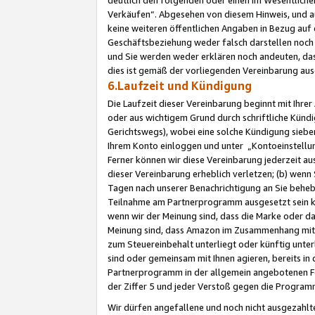
Verkäufen“. Abgesehen von diesem Hinweis, und a
keine weiteren öffentlichen Angaben in Bezug au
Geschäftsbeziehung weder falsch darstellen noch a
und Sie werden weder erklären noch andeuten, dass
dies ist gemäß der vorliegenden Vereinbarung ausd
6.Laufzeit und Kündigung
Die Laufzeit dieser Vereinbarung beginnt mit Ihre
oder aus wichtigem Grund durch schriftliche Kündi
Gerichtswegs), wobei eine solche Kündigung siebe
Ihrem Konto einloggen und unter „Kontoeinstellu
Ferner können wir diese Vereinbarung jederzeit aus
dieser Vereinbarung erheblich verletzen; (b) wenn
Tagen nach unserer Benachrichtigung an Sie behe
Teilnahme am Partnerprogramm ausgesetzt sein kö
wenn wir der Meinung sind, dass die Marke oder 
Meinung sind, dass Amazon im Zusammenhang mit d
zum Steuereinbehalt unterliegt oder künftig unter
sind oder gemeinsam mit Ihnen agieren, bereits in
Partnerprogramm in der allgemein angebotenen Fo
der Ziffer 5 und jeder Verstoß gegen die Programm
Wir dürfen angefallene und noch nicht ausgezahlt