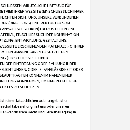
CHLIESSEN WIR JEGLICHE HAFTUNG FÜR
TRIEB IHRER WEBSITE (EINSCHLIESSLICH IHRER
FLICHTEN SICH, UNS, UNSERE VERBUNDENEN
EDER (DIRECTORS) UND VERTRETER VON
R ANWALTSGEBÜHREN) FREIZUSTELLEN UND
ATERIAL, EINSCHLIESSLICH DER KOMBINATION
NUTZUNG, ENTWICKLUNG, GESTALTUNG,
EBSEITE ERSCHEINENDEN MATERIALS, (C) IHRER
ZW. DEN ANWENDBAREN GESETZLICHEN
NG (EINSCHLIESSLICH EINER
BEN DER EINTREIBUNG ODER ZAHLUNG IHRER
LICHTUNGEN, ODER (F) FAHRLÄSSIGKEIT ODER
 BEAUFTRAGTEN KÖNNEN IM NAMEN EINER
HANDLUNG VORNEHMEN, UM EINE RECHTLICHE
TIKELS ZU SCHÜTZEN.
ich einer tatsächlichen oder angeblichen
Geschäftsbeziehung mit uns oder unseren
u anwendbarem Recht und Streitbeilegung in