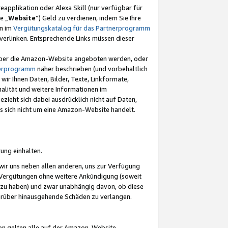
eapplikation oder Alexa Skill (nur verfügbar für
e „
Website
“) Geld zu verdienen, indem Sie Ihre
en im
Vergütungskatalog für das Partnerprogramm
t) verlinken. Entsprechende Links müssen dieser
e über die Amazon-Website angeboten werden, oder
nerprogramm
näher beschrieben (und vorbehaltlich
ir Ihnen Daten, Bilder, Texte, Linkformate,
alität und weitere Informationen im
zieht sich dabei ausdrücklich nicht auf Daten,
es sich nicht um eine Amazon-Website handelt.
rung einhalten.
ir uns neben allen anderen, uns zur Verfügung
n Vergütungen ohne weitere Ankündigung (soweit
 zu haben) und zwar unabhängig davon, ob diese
darüber hinausgehende Schäden zu verlangen.
on gelten alle auf der Amazon-Website