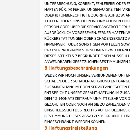
UNTERBRECHUNG, KORREKT, FEHLERFREI ODER 
HAFTEN FÜR: (A) FEHLER, UNGENAUIGKEITEN, 
ODER (B) UNBERECHTIGTE ZUGRIFFE AUF BZW. 
TEXTEN ODER SONSTIGEN INFORMATIONEN ODER 
PERSON ODER ÜBER DIE SERVICEANGEBOTE ERHA
AUSDRÜCKLICH VORGESEHEN. FERNER HAFTEN 
RÜCKERSTATTUNGEN ODER SCHADENSERSATZ AU
FIRMENWERT ODER SONSTIGEN VORTEILEN SOWIE
PARTNERPROGRAMM VORNEHMEN BZW. ÜBERNEHM
DIESES ARTIKELS 7 BEGRÜNDET EINEN AUSSCH
ANWENDBAREN GESETZLICHEN BESTIMMUNGEN 
8.Haftungsbeschränkungen
WEDER WIR NOCH UNSERE VERBUNDENEN UNTERN
SCHÄDEN ODER SCHÄDEN AUFGRUND ENTGANGENE
ZUSAMMENHANG MIT DEN SERVICEANGEBOTEN EN
ENTSPRICHT UNSERE GESAMTHAFTUNG IM ZUSAM
DEM 12-MONATSZEITRAUM UNMITTELBAR VOR DE
GEZAHLTEN ODER NOCH AN SIE ZU ZAHLENDEN V
EINSCHLIESSLICH DES RECHTS AUF ERFÜLLUNGS
BESTIMMUNG DIESES ABSATZES BEGRÜNDET EI
EINGESCHRÄNKT WERDEN KÖNNEN.
9.Haftungsfreistellung