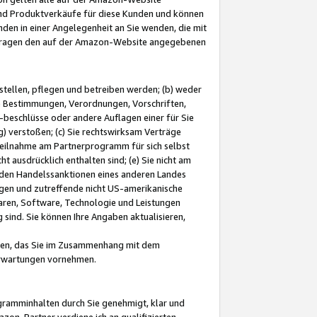
und Produktverkäufe für diese Kunden und können
nden in einer Angelegenheit an Sie wenden, die mit
e-Fragen den auf der Amazon-Website angegebenen
stellen, pflegen und betreiben werden; (b) weder
e Bestimmungen, Verordnungen, Vorschriften,
-beschlüsse oder andere Auflagen einer für Sie
 verstoßen; (c) Sie rechtswirksam Verträge
r Teilnahme am Partnerprogramm für sich selbst
t ausdrücklich enthalten sind; (e) Sie nicht am
den Handelssanktionen eines anderen Landes
gen und zutreffende nicht US-amerikanische
ren, Software, Technologie und Leistungen
sind. Sie können Ihre Angaben aktualisieren,
men, das Sie im Zusammenhang mit dem
 Erwartungen vornehmen.
ogramminhalten durch Sie genehmigt, klar und
zon-Partner verdiene ich an qualifizierten