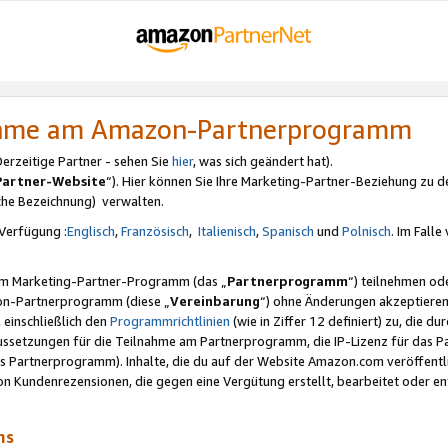
nahme am Amazon-Partnerprogramm
rzeitige Partner - sehen Sie
hier
, was sich geändert hat).
Partner-Website
“). Hier können Sie Ihre Marketing-Partner-Beziehung zu d
iche Bezeichnung) verwalten.
Verfügung :
Englisch
,
Französisch
,
Italienisch
,
Spanisch
und
Polnisch
. Im Fall
erem Marketing-Partner-Programm (das „
Partnerprogramm
“) teilnehmen od
on-Partnerprogramm (diese „
Vereinbarung
“) ohne Änderungen akzeptieren
 einschließlich den
Programmrichtlinien
(wie in Ziffer 12 definiert) zu, die 
raussetzungen für die Teilnahme am Partnerprogramm, die IP-Lizenz für das
s Partnerprogramm). Inhalte, die du auf der Website Amazon.com veröffentl
n Kundenrezensionen, die gegen eine Vergütung erstellt, bearbeitet oder ent
mms