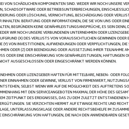
FREI VON SCHÄDLICHEN KOMPONENTEN SIND. WEDER WIR NOCH UNSERE 
VIREN, SCHADSOFTWARE ODER BETRIEBSUNTERBRECHUNGEN, EINSCHLIESSL
ÄNDERUNG ODER LÖSCHUNG, VERNICHTUNG, BESCHÄDIGUNG ODER VERLUST 
INHALTEN. BERATUNG ODER INFORMATIONEN, DIE SIE VON UNS ODER EIN
LTEN, BEGRÜNDEN KEINE GEWÄHRLEISTUNGSANSPRÜCHE, ES SEIN DENN, DI
WEDER WIR NOCH UNSERE VERBUNDENEN UNTERNEHMEN ODER LIZENZGEBE
FGRUND (X) DES VERLUSTS VON VORAUSSICHTLICHEN GEWINNEN ODER 
 (Y) VON INVESTITIONEN, AUFWENDUNGEN ODER VERPFLICHTUNGEN, DIE 
EN ODER (Z) DER BEENDIGUNG ODER AUSSETZUNG IHRER TEILNAHME A
LUSS ODER EINE EINSCHRÄNKUNG VON GEWÄHRLEISTUNGEN, HAFTUNGEN O
NICHT AUSGESCHLOSSEN ODER EINGESCHRÄNKT WERDEN KÖNNEN.
EHMEN ODER LIZENZGEBER HAFTEN FÜR MITTELBARE, NEBEN- ODER FOL
R EINNAHMEN ODER GEWINNE, VERLUST VON FIRMENWERT, NUTZUNGSAU
TSTEHEN, SELBST WENN WIR AUF DIE MÖGLICHKEIT DES AUFTRETENS S
MENHANG MIT DEN SERVICEANGEBOTEN MAXIMAL DER HÖHE DES GESAMT
M ZEITPUNKT DES EREIGNISSES, DAS ZU DEM ZULETZT ENTSTANDENEN 
ERGÜTUNGEN. SIE VERZICHTEN HIERMIT AUF ETWAIGE RECHTE UND RECHT
KLAGE, UNTERLASSUNGSKLAGE ODER ANDERE RECHTSBEHELFE IM ZUSAMME
NE EINSCHRÄNKUNG VON HAFTUNGEN, DIE NACH DEN ANWENDBAREN GESE