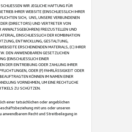
CHLIESSEN WIR JEGLICHE HAFTUNG FÜR
TRIEB IHRER WEBSITE (EINSCHLIESSLICH IHRER
FLICHTEN SICH, UNS, UNSERE VERBUNDENEN
EDER (DIRECTORS) UND VERTRETER VON
R ANWALTSGEBÜHREN) FREIZUSTELLEN UND
ATERIAL, EINSCHLIESSLICH DER KOMBINATION
NUTZUNG, ENTWICKLUNG, GESTALTUNG,
EBSEITE ERSCHEINENDEN MATERIALS, (C) IHRER
ZW. DEN ANWENDBAREN GESETZLICHEN
NG (EINSCHLIESSLICH EINER
BEN DER EINTREIBUNG ODER ZAHLUNG IHRER
LICHTUNGEN, ODER (F) FAHRLÄSSIGKEIT ODER
 BEAUFTRAGTEN KÖNNEN IM NAMEN EINER
HANDLUNG VORNEHMEN, UM EINE RECHTLICHE
TIKELS ZU SCHÜTZEN.
ich einer tatsächlichen oder angeblichen
Geschäftsbeziehung mit uns oder unseren
u anwendbarem Recht und Streitbeilegung in