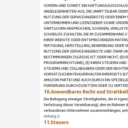
SOFERN UND SOWEIT EIN HAFTUNGSAUSSCHLUSS
ANGELEGENHEITEN AUS, DIE UNMITTELBAR ODER 
NUTZUNG DER SERVICEANGEBOTE) ODER EINEM V
UNTERNEHMEN UND LIZENZGEBER SOWIE UNSERE 
SÄMTLICHEN ANSPRÜCHEN, SCHÄDEN, VERLUSTE
SCHADLOS ZUHALTEN, DIE IM ZUSAMMENHANG STE
IHRER WEBSITE ODER ENTSPRECHENDEN MATERIA
FERTIGUNG, HERSTELLUNG, BEWERBUNG ODER VE
NUTZUNG DER SERVICEANGEBOTE UND ZWAR UN
BESTIMMUNGEN ZULÄSSIG IST ODER NICHT, (D) 
PROGRAMMRICHTLINIE), (E) IHREN STEUERN UN
STEUERN UND ZOLLABGABEN ODER DER NICHTER
VORSÄTZLICHEM FEHLVERHALTEN IHRERSEITS BZ
AMAZON PARTEI UND AUCH DURCH EIN SPEZIELL
FORDERUNG DURCHZUSETZEN ODER ZU VERTEIDI
10.Anwendbares Recht und Streitbe
Die Beilegung etwaiger Streitigkeiten, die in irg
Verletzung dieser Vereinbarung), den im Rahmen d
verbundenen Unternehmen zusammenhängen, unterl
Anhang 2
.
11.Steuern