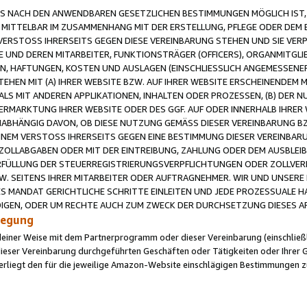
 NACH DEN ANWENDBAREN GESETZLICHEN BESTIMMUNGEN MÖGLICH IST, S
MITTELBAR IM ZUSAMMENHANG MIT DER ERSTELLUNG, PFLEGE ODER DEM BE
ERSTOSS IHRERSEITS GEGEN DIESE VEREINBARUNG STEHEN UND SIE VERP
UND DEREN MITARBEITER, FUNKTIONSTRÄGER (OFFICERS), ORGANMITGLI
N, HAFTUNGEN, KOSTEN UND AUSLAGEN (EINSCHLIESSLICH ANGEMESSENE
HEN MIT (A) IHRER WEBSITE BZW. AUF IHRER WEBSITE ERSCHEINENDEM M
LS MIT ANDEREN APPLIKATIONEN, INHALTEN ODER PROZESSEN, (B) DER 
RMARKTUNG IHRER WEBSITE ODER DES GGF. AUF ODER INNERHALB IHRER W
ABHÄNGIG DAVON, OB DIESE NUTZUNG GEMÄSS DIESER VEREINBARUNG B
EINEM VERSTOSS IHRERSEITS GEGEN EINE BESTIMMUNG DIESER VEREINBARU
D ZOLLABGABEN ODER MIT DER EINTREIBUNG, ZAHLUNG ODER DEM AUSBLEI
FÜLLUNG DER STEUERREGISTRIERUNGSVERPFLICHTUNGEN ODER ZOLLVERPF
W. SEITENS IHRER MITARBEITER ODER AUFTRAGNEHMER. WIR UND UNSERE
ES MANDAT GERICHTLICHE SCHRITTE EINLEITEN UND JEDE PROZESSUALE 
GEN, ODER UM RECHTE AUCH ZUM ZWECK DER DURCHSETZUNG DIESES AR
ilegung
endeiner Weise mit dem Partnerprogramm oder dieser Vereinbarung (einschließl
ieser Vereinbarung durchgeführten Geschäften oder Tätigkeiten oder Ihrer 
iegt den für die jeweilige Amazon-Website einschlägigen Bestimmungen z