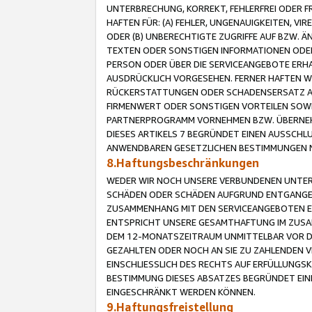
UNTERBRECHUNG, KORREKT, FEHLERFREI ODER 
HAFTEN FÜR: (A) FEHLER, UNGENAUIGKEITEN, 
ODER (B) UNBERECHTIGTE ZUGRIFFE AUF BZW. 
TEXTEN ODER SONSTIGEN INFORMATIONEN ODER 
PERSON ODER ÜBER DIE SERVICEANGEBOTE ERHA
AUSDRÜCKLICH VORGESEHEN. FERNER HAFTEN 
RÜCKERSTATTUNGEN ODER SCHADENSERSATZ AU
FIRMENWERT ODER SONSTIGEN VORTEILEN SOWIE
PARTNERPROGRAMM VORNEHMEN BZW. ÜBERNEHM
DIESES ARTIKELS 7 BEGRÜNDET EINEN AUSSCH
ANWENDBAREN GESETZLICHEN BESTIMMUNGEN 
8.Haftungsbeschränkungen
WEDER WIR NOCH UNSERE VERBUNDENEN UNTERN
SCHÄDEN ODER SCHÄDEN AUFGRUND ENTGANGENE
ZUSAMMENHANG MIT DEN SERVICEANGEBOTEN EN
ENTSPRICHT UNSERE GESAMTHAFTUNG IM ZUSAM
DEM 12-MONATSZEITRAUM UNMITTELBAR VOR DE
GEZAHLTEN ODER NOCH AN SIE ZU ZAHLENDEN V
EINSCHLIESSLICH DES RECHTS AUF ERFÜLLUNGS
BESTIMMUNG DIESES ABSATZES BEGRÜNDET EI
EINGESCHRÄNKT WERDEN KÖNNEN.
9.Haftungsfreistellung