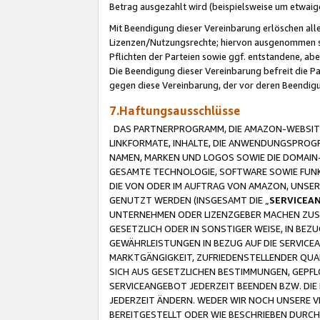
Betrag ausgezahlt wird (beispielsweise um etwai
Mit Beendigung dieser Vereinbarung erlöschen alle
Lizenzen/Nutzungsrechte; hiervon ausgenommen sind
Pflichten der Parteien sowie ggf. entstandene, ab
Die Beendigung dieser Vereinbarung befreit die P
gegen diese Vereinbarung, der vor deren Beendi
7.Haftungsausschlüsse
DAS PARTNERPROGRAMM, DIE AMAZON-WEBSITE,
LINKFORMATE, INHALTE, DIE ANWENDUNGSPRO
NAMEN, MARKEN UND LOGOS SOWIE DIE DOMAIN
GESAMTE TECHNOLOGIE, SOFTWARE SOWIE FUNKT
DIE VON ODER IM AUFTRAG VON AMAZON, UNS
GENUTZT WERDEN (INSGESAMT DIE „
SERVICEA
UNTERNEHMEN ODER LIZENZGEBER MACHEN ZUSI
GESETZLICH ODER IN SONSTIGER WEISE, IN BE
GEWÄHRLEISTUNGEN IN BEZUG AUF DIE SERVICE
MARKTGÄNGIGKEIT, ZUFRIEDENSTELLENDER QUA
SICH AUS GESETZLICHEN BESTIMMUNGEN, GEPFL
SERVICEANGEBOT JEDERZEIT BEENDEN BZW. DIE
JEDERZEIT ÄNDERN. WEDER WIR NOCH UNSERE 
BEREITGESTELLT ODER WIE BESCHRIEBEN DURC