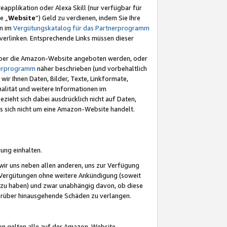
eapplikation oder Alexa Skill (nur verfügbar für
e „
Website
“) Geld zu verdienen, indem Sie Ihre
en im
Vergütungskatalog für das Partnerprogramm
t) verlinken. Entsprechende Links müssen dieser
e über die Amazon-Website angeboten werden, oder
nerprogramm
näher beschrieben (und vorbehaltlich
ir Ihnen Daten, Bilder, Texte, Linkformate,
alität und weitere Informationen im
zieht sich dabei ausdrücklich nicht auf Daten,
es sich nicht um eine Amazon-Website handelt.
rung einhalten.
ir uns neben allen anderen, uns zur Verfügung
n Vergütungen ohne weitere Ankündigung (soweit
 zu haben) und zwar unabhängig davon, ob diese
darüber hinausgehende Schäden zu verlangen.
on gelten alle auf der Amazon-Website