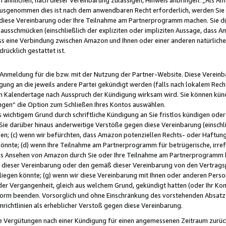
usgenommen dies ist nach dem anwendbaren Recht erforderlich, werden Sie 
f diese Vereinbarung oder Ihre Teilnahme am Partnerprogramm machen. Sie d
usschmücken (einschließlich der expliziten oder impliziten Aussage, dass A
 eine Verbindung zwischen Amazon und Ihnen oder einer anderen natürlichen 
rücklich gestattet ist.
r Anmeldung für die bzw. mit der Nutzung der Partner-Website. Diese Vereinb
gung an die jeweils andere Partei gekündigt werden (falls nach lokalem Rech
n Kalendertage nach Ausspruch der Kündigung wirksam wird. Sie können kündi
ngen“ die Option zum Schließen Ihres Kontos auswählen.
 wichtigem Grund durch schriftliche Kündigung an Sie fristlos kündigen oder I
 Sie darüber hinaus anderweitige Verstöße gegen diese Vereinbarung (einschli
ben; (c) wenn wir befürchten, dass Amazon potenziellen Rechts- oder Haftu
nnte; (d) wenn Ihre Teilnahme am Partnerprogramm für betrügerische, irref
das Ansehen von Amazon durch Sie oder Ihre Teilnahme am Partnerprogramm b
ieser Vereinbarung oder den gemäß dieser Vereinbarung von den Vertragspa
liegen könnte; (g) wenn wir diese Vereinbarung mit Ihnen oder anderen Perso
 der Vergangenheit, gleich aus welchem Grund, gekündigt hatten (oder Ihr Ko
rm beenden. Vorsorglich und ohne Einschränkung des vorstehenden Absatzes
richtlinien als erheblicher Verstoß gegen diese Vereinbarung.
e Vergütungen nach einer Kündigung für einen angemessenen Zeitraum zurückb