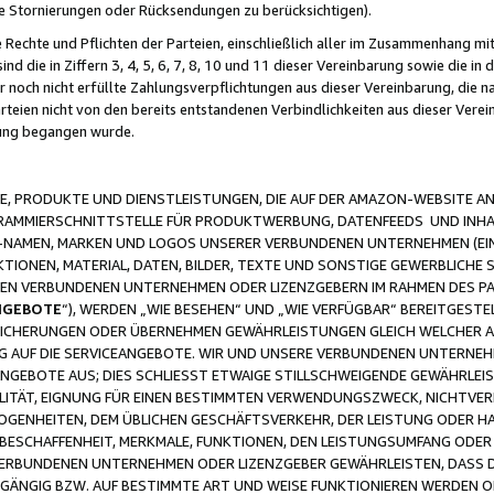
ge Stornierungen oder Rücksendungen zu berücksichtigen).
 Rechte und Pflichten der Parteien, einschließlich aller im Zusammenhang m
 die in Ziffern 3, 4, 5, 6, 7, 8, 10 und 11 dieser Vereinbarung sowie die in
er noch nicht erfüllte Zahlungsverpflichtungen aus dieser Vereinbarung, die
arteien nicht von den bereits entstandenen Verbindlichkeiten aus dieser Ver
gung begangen wurde.
 PRODUKTE UND DIENSTLEISTUNGEN, DIE AUF DER AMAZON-WEBSITE AN
GRAMMIERSCHNITTSTELLE FÜR PRODUKTWERBUNG, DATENFEEDS UND INH
-NAMEN, MARKEN UND LOGOS UNSERER VERBUNDENEN UNTERNEHMEN (EIN
IONEN, MATERIAL, DATEN, BILDER, TEXTE UND SONSTIGE GEWERBLICHE 
EREN VERBUNDENEN UNTERNEHMEN ODER LIZENZGEBERN IM RAHMEN DES 
NGEBOTE
“), WERDEN „WIE BESEHEN“ UND „WIE VERFÜGBAR“ BEREITGEST
CHERUNGEN ODER ÜBERNEHMEN GEWÄHRLEISTUNGEN GLEICH WELCHER AR
ZUG AUF DIE SERVICEANGEBOTE. WIR UND UNSERE VERBUNDENEN UNTERNEH
ANGEBOTE AUS; DIES SCHLIESST ETWAIGE STILLSCHWEIGENDE GEWÄHRLE
LITÄT, EIGNUNG FÜR EINEN BESTIMMTEN VERWENDUNGSZWECK, NICHTVER
OGENHEITEN, DEM ÜBLICHEN GESCHÄFTSVERKEHR, DER LEISTUNG ODER H
 BESCHAFFENHEIT, MERKMALE, FUNKTIONEN, DEN LEISTUNGSUMFANG ODER
VERBUNDENEN UNTERNEHMEN ODER LIZENZGEBER GEWÄHRLEISTEN, DASS D
HGÄNGIG BZW. AUF BESTIMMTE ART UND WEISE FUNKTIONIEREN WERDEN 