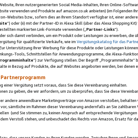
ebsite, Ihren nutzergenerierten Social Media-Inhalten, Ihren Online-Softwar
ebsite verwenden und Produkte auf amazon.co.uk anbieten) (im Folgenden Ihr
-Websites bzw., sofern dies an Ihrem Standort verfügbar ist, einer ander
ite
“) oder (ii) mit der Partner-ID in Alexa Skill (über das Alexa Shopping Ki
estellten markierten Link-Formate verwenden („
Partner-Links
“).
oder sich damit verbinden, um ein Produkt oder Leistungen zu erwerben, di
gütung für qualifizierte Verkäufe, wie im
Vergütungskatalog für das Part
Zur Unterstützung Ihrer Werbung für diese Produkte oder Leistungen können w
linkungs-Tools, Schnittstellen für Anwendungsprogramme, die Alexa-Funktion
Programminhalte
“) zur Verfügung stellen. Der Begriff „Programminhalte“ be
halte in Bezug auf Produkte, die auf Websites angeboten werden, bei denen 
as Partnerprogramm
einer Vergütung setzt voraus, dass Sie diese Vereinbarung einhalten.
ionen zu geben, die wir anfordern, um zu überprüfen, dass Sie diese Vereinba
oder andere anwendbare Marketingverträge von Amazon verstoßen, behalten w
 vor, sämtliche im Rahmen dieser Vereinbarung andernfalls an Sie zahlbare
tellen (und Sie stimmen zu, keinen Anspruch auf entsprechende Vergütungen
 dem Verstoß stehen, und unbeschadet des Rechts von Amazon, Ersatz für 
azu, dass unsere Kunden zu Ihren Kunden werden. Zwischen Ihnen und Amaz