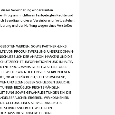
it dieser Vereinbarung eingeräumten
 den Programmrichtlinien festgelegten Rechte und
 nach Beendigung dieser Vereinbarung fortbestehen.
einbarung und der Haftung wegen eines Verstoßes
GEBOTEN WERDEN, SOWIE PARTNER-LINKS,
ALTE VON PRODUKTWERBUNG, UNSERE DOMAIN-
SCHLIESSLICH DER AMAZON-MARKEN) UND DIE
SCHUTZRECHTE, INFORMATIONEN UND INHALTE,
PARTNERPROGRAMMS BEREITGESTELLT ODER
ELLT. WEDER WIR NOCH UNSERE VERBUNDENEN
T, OB AUSDRÜCKLICH, STILLSCHWEIGEND,
MEN UND LIZENZGEBER SCHLIESSEN JEGLICHE
ISTUNGEN BEZÜGLICH RECHTSMÄNGELN,
LETZUNG SOWIE GEWÄHRLEISTUNGEN EIN, DIE
ANDELSBRÄUCHEN ERGEBEN. WIR KÖNNEN EIN
 DIE GELTUNG EINES SERVICE-ANGEBOTS
IE SERVICEANGEBOTE WEITERHIN
ODER DASS DIESE ANGEBOTE OHNE