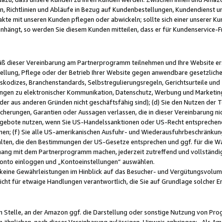
, Richtlinien und Abläufe in Bezug auf Kundenbestellungen, Kundendienst 
kte mit unseren Kunden pflegen oder abwickeln; sollte sich einer unserer Ku
nhängt, so werden Sie diesem Kunden mitteilen, dass er für Kundenservic
emäß dieser Vereinbarung am Partnerprogramm teilnehmen und Ihre Website er
ellung, Pflege oder der Betrieb Ihrer Website gegen anwendbare gesetzlich
skodizes, Branchenstandards, Selbstregulierungsregeln, Gerichtsurteile und 
ngen zu elektronischer Kommunikation, Datenschutz, Werbung und Marketing)
 oder aus anderen Gründen nicht geschäftsfähig sind); (d) Sie den Nutzen de
cherungen, Garantien oder Aussagen verlassen, die in dieser Vereinbarung nich
gebote nutzen, wenn Sie US-Handelssanktionen oder US-Recht entsprechen
men; (f) Sie alle US-amerikanischen Ausfuhr- und Wiederausfuhrbeschränkun
ten, die den Bestimmungen der US-Gesetze entsprechen und ggf. für die Wa
hang mit dem Partnerprogramm machen, jederzeit zutreffend und vollständig 
 Konto einloggen und „Kontoeinstellungen“ auswählen.
keine Gewährleistungen im Hinblick auf das Besucher- und Vergütungsvolu
icht für etwaige Handlungen verantwortlich, die Sie auf Grundlage solcher
en Stelle, an der Amazon ggf. die Darstellung oder sonstige Nutzung von Pr
 ähnlichen, nach dieser Vereinbarung zulässigen, Hinweis anbringen: „Als Ama