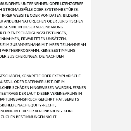
VERBUNDENEN UNTERNEHMEN ODER LIZENZGEBER
ICH STROMAUSFÄLLE ODER SYSTEMABSTÜRZE;
IHRER WEBSITE ODER VON DATEN, BILDERN,
ER ANDEREN NATÜRLICHEN ODER JURISTISCHEN
ESE SIND IN DIESER VEREINBARUNG
R FÜR ENTSCHÄDIGUNGSLEISTUNGEN,
EINNAHMEN, ERWARTETEN UMSÄTZEN,
SIE IM ZUSAMMENHANG MIT IHRER TEILNAHME AM
M PARTNERPROGRAMM. KEINE BESTIMMUNG
DER ZUSICHERUNGEN, DIE NACH DEN
GESCHÄDEN, KONKRETE ODER EXEMPLARISCHE
SFALL ODER DATENVERLUST, DIE IM
OLCHER SCHÄDEN HINGEWIESEN WURDEN. FERNER
BETRAGS DER LAUT DIESER VEREINBARUNG IN
HAFTUNGSANSPRUCH GEFÜHRT HAT, BEREITS
SBEHELFE NACH EQUITY-RECHT,
NHANG MIT DIESER VEREINBARUNG. KEINE
TZLICHEN BESTIMMUNGEN NICHT