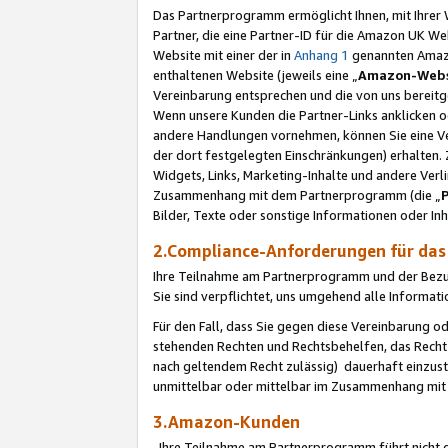
Das Partnerprogramm ermöglicht Ihnen, mit Ihrer W
Partner, die eine Partner-ID für die Amazon UK W
Website mit einer der in
Anhang 1
genannten Amazon
enthaltenen Website (jeweils eine „
Amazon-Webs
Vereinbarung entsprechen und die von uns bereitg
Wenn unsere Kunden die Partner-Links anklicken 
andere Handlungen vornehmen, können Sie eine Ver
der dort festgelegten Einschränkungen) erhalten. 
Widgets, Links, Marketing-Inhalte und andere Ver
Zusammenhang mit dem Partnerprogramm (die „
Bilder, Texte oder sonstige Informationen oder In
2.Compliance-Anforderungen für d
Ihre Teilnahme am Partnerprogramm und der Bezug 
Sie sind verpflichtet, uns umgehend alle Informat
Für den Fall, dass Sie gegen diese Vereinbarung 
stehenden Rechten und Rechtsbehelfen, das Recht
nach geltendem Recht zulässig) dauerhaft einzus
unmittelbar oder mittelbar im Zusammenhang mit
3.Amazon-Kunden
Ihre Teilnahme am Partnerprogramm führt nicht d