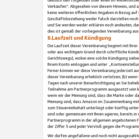
Verkäufen“. Abgesehen von diesem Hinweis, und a
keine weiteren öffentlichen Angaben in Bezug au
Geschäftsbeziehung weder falsch darstellen noch a
und Sie werden weder erklären noch andeuten, dass
dies ist gemäß der vorliegenden Vereinbarung ausd
6.Laufzeit und Kündigung
Die Laufzeit dieser Vereinbarung beginnt mit Ihre
oder aus wichtigem Grund durch schriftliche Kündi
Gerichtswegs), wobei eine solche Kündigung siebe
Ihrem Konto einloggen und unter „Kontoeinstellu
Ferner können wir diese Vereinbarung jederzeit aus
dieser Vereinbarung erheblich verletzen; (b) wenn
Tagen nach unserer Benachrichtigung an Sie behe
Teilnahme am Partnerprogramm ausgesetzt sein kö
wenn wir der Meinung sind, dass die Marke oder 
Meinung sind, dass Amazon im Zusammenhang mit d
zum Steuereinbehalt unterliegt oder künftig unter
sind oder gemeinsam mit Ihnen agieren, bereits in
Partnerprogramm in der allgemein angebotenen Fo
der Ziffer 5 und jeder Verstoß gegen die Programm
Wir dürfen angefallene und noch nicht ausgezahlt