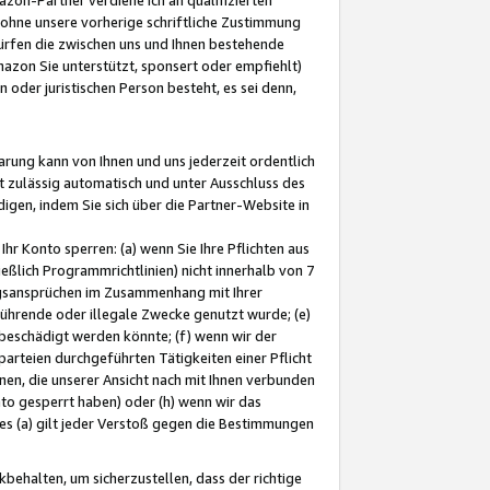
ohne unsere vorherige schriftliche Zustimmung
ürfen die zwischen uns und Ihnen bestehende
mazon Sie unterstützt, sponsert oder empfiehlt)
oder juristischen Person besteht, es sei denn,
arung kann von Ihnen und uns jederzeit ordentlich
t zulässig automatisch und unter Ausschluss des
gen, indem Sie sich über die Partner-Website in
hr Konto sperren: (a) wenn Sie Ihre Pflichten aus
eßlich Programmrichtlinien) nicht innerhalb von 7
ngsansprüchen im Zusammenhang mit Ihrer
ührende oder illegale Zwecke genutzt wurde; (e)
eschädigt werden könnte; (f) wenn wir der
rteien durchgeführten Tätigkeiten einer Pflicht
nen, die unserer Ansicht nach mit Ihnen verbunden
nto gesperrt haben) oder (h) wenn wir das
 (a) gilt jeder Verstoß gegen die Bestimmungen
ehalten, um sicherzustellen, dass der richtige