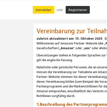
Anmelden
Registrieren
oder
Vereinbarung zur Teil
zuletzt aktualisiert am
:
15. Oktober 2025
(De
Willkommen auf Amazons Partner-Website (die „
Gesellschaften („
Amazon
“ oder „
uns
“ oder ähnl
Übersetzungen stehen in folgenden Sprachen zur 
gilt die englische Fassung.
Natürliche oder juristische Personen, die an uns
müssen die Vereinbarung zur Teilnahme am Amaz
Partner-Website stimmen Sie dieser Vereinbarung,
dieser Vereinbarung bilden (zum Beispiel die Vo
Partnerprogramm und die Markenrichtlinien für da
Amazon entsprechen, einschließlich des Verbots vo
Richtlinien sorgfältig durch.
1.Beschreibung des Partnerprogra