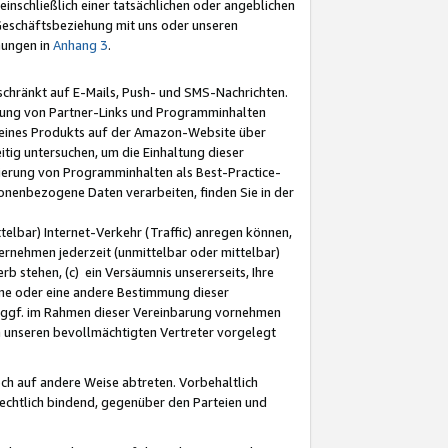
nschließlich einer tatsächlichen oder angeblichen
Geschäftsbeziehung mit uns oder unseren
mungen in
Anhang 3
.
schränkt auf E-Mails, Push- und SMS-Nachrichten.
ellung von Partner-Links und Programminhalten
 eines Produkts auf der Amazon-Website über
tig untersuchen, um die Einhaltung dieser
ntierung von Programminhalten als Best-Practice-
sonenbezogene Daten verarbeiten, finden Sie in der
telbar) Internet-Verkehr (Traffic) anregen können,
rnehmen jederzeit (unmittelbar oder mittelbar)
b stehen, (c) ein Versäumnis unsererseits, Ihre
fene oder eine andere Bestimmung dieser
r ggf. im Rahmen dieser Vereinbarung vornehmen
ch unseren bevollmächtigten Vertreter vorgelegt
ch auf andere Weise abtreten. Vorbehaltlich
rechtlich bindend, gegenüber den Parteien und