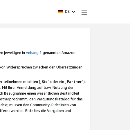
DE
en jeweiligen in
Anhang 1
genannten Amazon-
e von Widersprüchen zwischen den Übersetzungen
er teilnehmen möchten („
Sie
“ oder ein „
Partner
“),
. Mit Ihrer Anmeldung auf bzw. Nutzung der
durch Bezugnahme einen wesentlichen Bestandteil
 Partnerprogramm, den Vergütungskatalog für das
ichst, müssen den Community-Richtlinien von
fernt werden. Bitte lies die Vorgaben und