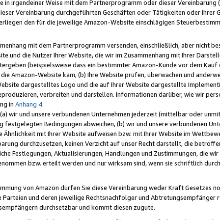
e in irgendeiner Weise mit dem Partnerprogramm oder dieser Vereinbarung (ei
ieser Vereinbarung durchgeführten Geschäften oder Tätigkeiten oder Ihrer 
liegen den für die jeweilige Amazon-Website einschlägigen Steuerbestim
mmenhang mit dem Partnerprogramm versenden, einschließlich, aber nicht be
site und die Nutzer Ihrer Website, die wir im Zusammenhang mit Ihrer Darst
itergeben (beispielsweise dass ein bestimmter Amazon-Kunde vor dem Kauf
uf die Amazon-Website kam, (b) Ihre Website prüfen, überwachen und anderwei
r Website dargestelltes Logo und die auf Ihrer Website dargestellte Impleme
reproduzieren, verbreiten und darstellen. Informationen darüber, wie wir per
ng in
Anhang 4
.
 (a) wir und unsere verbundenen Unternehmen jederzeit (mittelbar oder unmit
ng festgelegten Bedingungen abweichen, (b) wir und unsere verbundenen Unte
 Ähnlichkeit mit Ihrer Website aufweisen bzw. mit Ihrer Website im Wettbewer
barung durchzusetzen, keinen Verzicht auf unser Recht darstellt, die betrof
liche Festlegungen, Aktualisierungen, Handlungen und Zustimmungen, die wi
enommen bzw. erteilt werden und nur wirksam sind, wenn sie schriftlich dur
stimmung von Amazon dürfen Sie diese Vereinbarung weder Kraft Gesetzes no
die Parteien und deren jeweilige Rechtsnachfolger und Abtretungsempfänger 
ngsempfängern durchsetzbar und kommt diesen zugute.