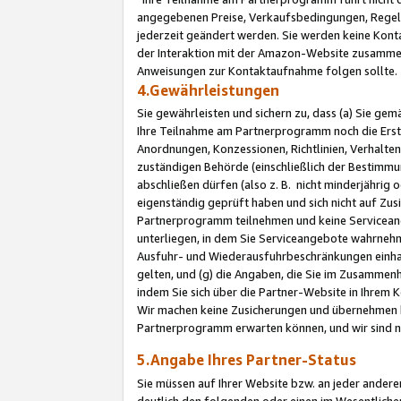
angegebenen Preise, Verkaufsbedingungen, Regeln
jederzeit geändert werden. Sie werden keine Konta
der Interaktion mit der Amazon-Website zusamme
Anweisungen zur Kontaktaufnahme folgen sollte.
4.Gewährleistungen
Sie gewährleisten und sichern zu, dass (a) Sie g
Ihre Teilnahme am Partnerprogramm noch die Erst
Anordnungen, Konzessionen, Richtlinien, Verhalten
zuständigen Behörde (einschließlich der Bestimmu
abschließen dürfen (also z. B. nicht minderjährig
eigenständig geprüft haben und sich nicht auf Zusi
Partnerprogramm teilnehmen und keine Servicean
unterliegen, in dem Sie Serviceangebote wahrneh
Ausfuhr- und Wiederausfuhrbeschränkungen einhal
gelten, und (g) die Angaben, die Sie im Zusammen
indem Sie sich über die Partner-Website in Ihrem
Wir machen keine Zusicherungen und übernehmen 
Partnerprogramm erwarten können, und wir sind n
5.Angabe Ihres Partner-Status
Sie müssen auf Ihrer Website bzw. an jeder ander
deutlich den folgenden oder einen im Wesentlichen