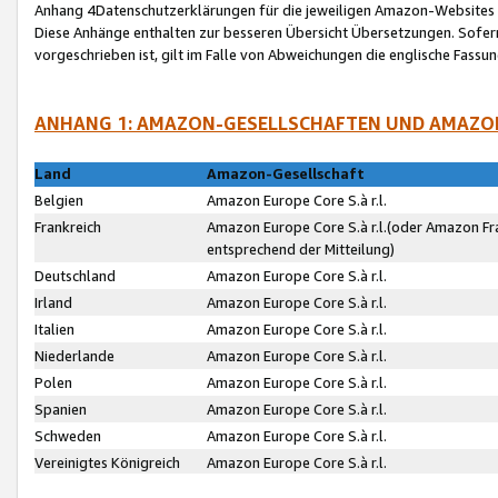
Anhang 4Datenschutzerklärungen für die jeweiligen Amazon-Websites
Diese Anhänge enthalten zur besseren Übersicht Übersetzungen. Sofe
vorgeschrieben ist, gilt im Falle von Abweichungen die englische Fass
ANHANG 1: AMAZON-GESELLSCHAFTEN UND AMAZO
Land
Amazon-Gesellschaft
Belgien
Amazon Europe Core S.à r.l.
Frankreich
Amazon Europe Core S.à r.l.(oder Amazon Fr
entsprechend der Mitteilung)
Deutschland
Amazon Europe Core S.à r.l.
Irland
Amazon Europe Core S.à r.l.
Italien
Amazon Europe Core S.à r.l.
Niederlande
Amazon Europe Core S.à r.l.
Polen
Amazon Europe Core S.à r.l.
Spanien
Amazon Europe Core S.à r.l.
Schweden
Amazon Europe Core S.à r.l.
Vereinigtes Königreich
Amazon Europe Core S.à r.l.