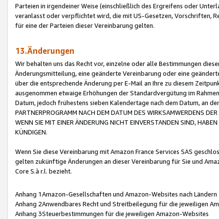
Parteien in irgendeiner Weise (einschließlich des Ergreifens oder Unt
veranlasst oder verpflichtet wird, die mit US-Gesetzen, Vorschriften,
für eine der Parteien dieser Vereinbarung gelten.
13.Änderungen
Wir behalten uns das Recht vor, einzelne oder alle Bestimmungen diese
Änderungsmitteilung, eine geänderte Vereinbarung oder eine geänderte 
über die entsprechende Änderung per E-Mail an Ihre zu diesem Zeitpun
ausgenommen etwaige Erhöhungen der Standardvergütung im Rahmen
Datum, jedoch frühestens sieben Kalendertage nach dem Datum, an de
PARTNERPROGRAMM NACH DEM DATUM DES WIRKSAMWERDENS DER Ä
WENN SIE MIT EINER ÄNDERUNG NICHT EINVERSTANDEN SIND, HABEN S
KÜNDIGEN.
Wenn Sie diese Vereinbarung mit Amazon France Services SAS geschlo
gelten zukünftige Änderungen an dieser Vereinbarung für Sie und Ama
Core S.à r.l. bezieht.
Anhang 1Amazon-Gesellschaften und Amazon-Websites nach Ländern
Anhang 2Anwendbares Recht und Streitbeilegung für die jeweiligen 
Anhang 3Steuerbestimmungen für die jeweiligen Amazon-Websites