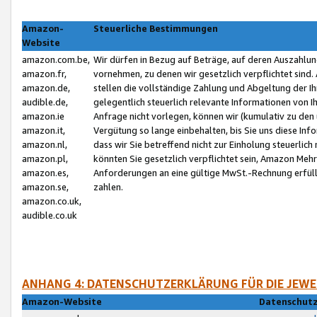
Amazon-
Steuerliche Bestimmungen
Website
amazon.com.be,
Wir dürfen in Bezug auf Beträge, auf deren Auszahlun
amazon.fr,
vornehmen, zu denen wir gesetzlich verpflichtet sind
amazon.de,
stellen die vollständige Zahlung und Abgeltung der 
audible.de,
gelegentlich steuerlich relevante Informationen von I
amazon.ie
Anfrage nicht vorlegen, können wir (kumulativ zu de
amazon.it,
Vergütung so lange einbehalten, bis Sie uns diese Inf
amazon.nl,
dass wir Sie betreffend nicht zur Einholung steuerlich 
amazon.pl,
könnten Sie gesetzlich verpflichtet sein, Amazon Meh
amazon.es,
Anforderungen an eine gültige MwSt.-Rechnung erfüllt
amazon.se,
zahlen.
amazon.co.uk,
audible.co.uk
ANHANG 4: DATENSCHUTZERKLÄRUNG FÜR DIE JEWE
Amazon-Website
Datenschutz