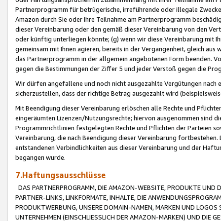
Partnerprogramm für betrügerische, irreführende oder illegale Zwecke
Amazon durch Sie oder Ihre Teilnahme am Partnerprogramm beschädig
dieser Vereinbarung oder den gemäß dieser Vereinbarung von den Vertr
oder künftig unterliegen könnte; (g) wenn wir diese Vereinbarung mit I
gemeinsam mit Ihnen agieren, bereits in der Vergangenheit, gleich aus
das Partnerprogramm in der allgemein angebotenen Form beenden. Vors
gegen die Bestimmungen der Ziffer 5 und jeder Verstoß gegen die Prog
Wir dürfen angefallene und noch nicht ausgezahlte Vergütungen nach 
sicherzustellen, dass der richtige Betrag ausgezahlt wird (beispielsw
Mit Beendigung dieser Vereinbarung erlöschen alle Rechte und Pflichte
eingeräumten Lizenzen/Nutzungsrechte; hiervon ausgenommen sind die in 
Programmrichtlinien festgelegten Rechte und Pflichten der Parteien sow
Vereinbarung, die nach Beendigung dieser Vereinbarung fortbestehen. D
entstandenen Verbindlichkeiten aus dieser Vereinbarung und der Haft
begangen wurde.
7.Haftungsausschlüsse
DAS PARTNERPROGRAMM, DIE AMAZON-WEBSITE, PRODUKTE UND DI
PARTNER-LINKS, LINKFORMATE, INHALTE, DIE ANWENDUNGSPROGR
PRODUKTWERBUNG, UNSERE DOMAIN-NAMEN, MARKEN UND LOGOS S
UNTERNEHMEN (EINSCHLIESSLICH DER AMAZON-MARKEN) UND DIE GE