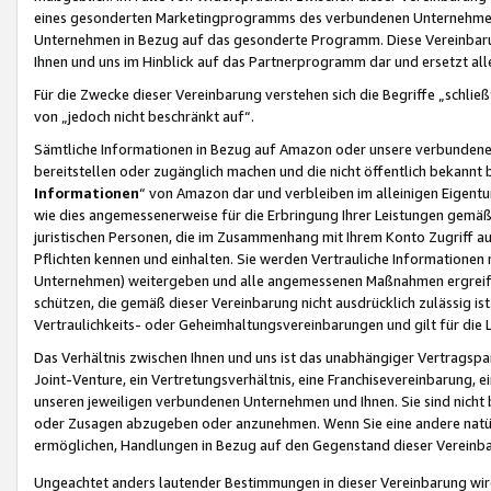
eines gesonderten Marketingprogramms des verbundenen Unternehmens
Unternehmen in Bezug auf das gesonderte Programm. Diese Vereinbarung
Ihnen und uns im Hinblick auf das Partnerprogramm dar und ersetzt al
Für die Zwecke dieser Vereinbarung verstehen sich die Begriffe „schließ
von „jedoch nicht beschränkt auf“.
Sämtliche Informationen in Bezug auf Amazon oder unsere verbunde
bereitstellen oder zugänglich machen und die nicht öffentlich bekannt bz
Informationen
“ von Amazon dar und verbleiben im alleinigen Eigent
wie dies angemessenerweise für die Erbringung Ihrer Leistungen gemäß d
juristischen Personen, die im Zusammenhang mit Ihrem Konto Zugriff au
Pflichten kennen und einhalten. Sie werden Vertrauliche Informationen 
Unternehmen) weitergeben und alle angemessenen Maßnahmen ergreifen
schützen, die gemäß dieser Vereinbarung nicht ausdrücklich zulässig is
Vertraulichkeits- oder Geheimhaltungsvereinbarungen und gilt für die
Das Verhältnis zwischen Ihnen und uns ist das unabhängiger Vertragspa
Joint-Venture, ein Vertretungsverhältnis, eine Franchisevereinbarung, 
unseren jeweiligen verbundenen Unternehmen und Ihnen. Sie sind ni
oder Zusagen abzugeben oder anzunehmen. Wenn Sie eine andere natürli
ermöglichen, Handlungen in Bezug auf den Gegenstand dieser Vereinbar
Ungeachtet anders lautender Bestimmungen in dieser Vereinbarung wird