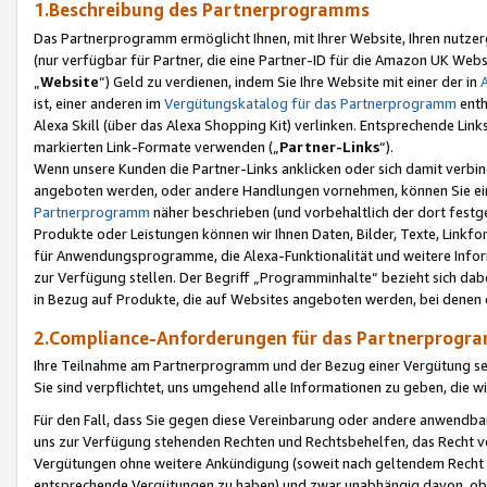
1.Beschreibung des Partnerprogramms
Das Partnerprogramm ermöglicht Ihnen, mit Ihrer Website, Ihren nutzer
(nur verfügbar für Partner, die eine Partner-ID für die Amazon UK We
„
Website
“) Geld zu verdienen, indem Sie Ihre Website mit einer der in
ist, einer anderen im
Vergütungskatalog für das Partnerprogramm
enth
Alexa Skill (über das Alexa Shopping Kit) verlinken. Entsprechende Lin
markierten Link-Formate verwenden („
Partner-Links
“).
Wenn unsere Kunden die Partner-Links anklicken oder sich damit verbi
angeboten werden, oder andere Handlungen vornehmen, können Sie eine
Partnerprogramm
näher beschrieben (und vorbehaltlich der dort festg
Produkte oder Leistungen können wir Ihnen Daten, Bilder, Texte, Linkfo
für Anwendungsprogramme, die Alexa-Funktionalität und weitere Inf
zur Verfügung stellen. Der Begriff „Programminhalte“ bezieht sich dabe
in Bezug auf Produkte, die auf Websites angeboten werden, bei denen 
2.Compliance-Anforderungen für das Partnerprog
Ihre Teilnahme am Partnerprogramm und der Bezug einer Vergütung setz
Sie sind verpflichtet, uns umgehend alle Informationen zu geben, die w
Für den Fall, dass Sie gegen diese Vereinbarung oder andere anwendba
uns zur Verfügung stehenden Rechten und Rechtsbehelfen, das Recht vo
Vergütungen ohne weitere Ankündigung (soweit nach geltendem Recht z
entsprechende Vergütungen zu haben) und zwar unabhängig davon, ob 