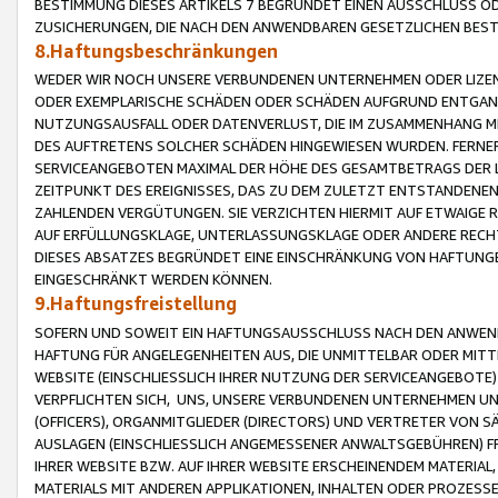
BESTIMMUNG DIESES ARTIKELS 7 BEGRÜNDET EINEN AUSSCHLUSS 
ZUSICHERUNGEN, DIE NACH DEN ANWENDBAREN GESETZLICHEN BE
8.Haftungsbeschränkungen
WEDER WIR NOCH UNSERE VERBUNDENEN UNTERNEHMEN ODER LIZEN
ODER EXEMPLARISCHE SCHÄDEN ODER SCHÄDEN AUFGRUND ENTGANG
NUTZUNGSAUSFALL ODER DATENVERLUST, DIE IM ZUSAMMENHANG MI
DES AUFTRETENS SOLCHER SCHÄDEN HINGEWIESEN WURDEN. FERN
SERVICEANGEBOTEN MAXIMAL DER HÖHE DES GESAMTBETRAGS DER 
ZEITPUNKT DES EREIGNISSES, DAS ZU DEM ZULETZT ENTSTANDENE
ZAHLENDEN VERGÜTUNGEN. SIE VERZICHTEN HIERMIT AUF ETWAIGE 
AUF ERFÜLLUNGSKLAGE, UNTERLASSUNGSKLAGE ODER ANDERE RECHT
DIESES ABSATZES BEGRÜNDET EINE EINSCHRÄNKUNG VON HAFTUNG
EINGESCHRÄNKT WERDEN KÖNNEN.
9.Haftungsfreistellung
SOFERN UND SOWEIT EIN HAFTUNGSAUSSCHLUSS NACH DEN ANWENDB
HAFTUNG FÜR ANGELEGENHEITEN AUS, DIE UNMITTELBAR ODER MITT
WEBSITE (EINSCHLIESSLICH IHRER NUTZUNG DER SERVICEANGEBOTE)
VERPFLICHTEN SICH, UNS, UNSERE VERBUNDENEN UNTERNEHMEN UN
(OFFICERS), ORGANMITGLIEDER (DIRECTORS) UND VERTRETER VON 
AUSLAGEN (EINSCHLIESSLICH ANGEMESSENER ANWALTSGEBÜHREN) FR
IHRER WEBSITE BZW. AUF IHRER WEBSITE ERSCHEINENDEM MATERIAL
MATERIALS MIT ANDEREN APPLIKATIONEN, INHALTEN ODER PROZESSE