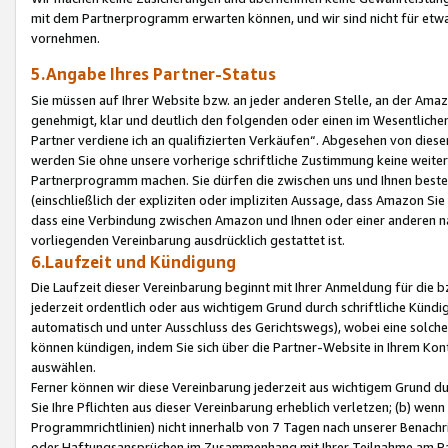
mit dem Partnerprogramm erwarten können, und wir sind nicht für etwa
vornehmen.
5.Angabe Ihres Partner-Status
Sie müssen auf Ihrer Website bzw. an jeder anderen Stelle, an der Am
genehmigt, klar und deutlich den folgenden oder einen im Wesentlichen
Partner verdiene ich an qualifizierten Verkäufen“. Abgesehen von die
werden Sie ohne unsere vorherige schriftliche Zustimmung keine weite
Partnerprogramm machen. Sie dürfen die zwischen uns und Ihnen best
(einschließlich der expliziten oder impliziten Aussage, dass Amazon Si
dass eine Verbindung zwischen Amazon und Ihnen oder einer anderen natü
vorliegenden Vereinbarung ausdrücklich gestattet ist.
6.Laufzeit und Kündigung
Die Laufzeit dieser Vereinbarung beginnt mit Ihrer Anmeldung für die 
jederzeit ordentlich oder aus wichtigem Grund durch schriftliche Kündi
automatisch und unter Ausschluss des Gerichtswegs), wobei eine solch
können kündigen, indem Sie sich über die Partner-Website in Ihrem Ko
auswählen.
Ferner können wir diese Vereinbarung jederzeit aus wichtigem Grund dur
Sie Ihre Pflichten aus dieser Vereinbarung erheblich verletzen; (b) wen
Programmrichtlinien) nicht innerhalb von 7 Tagen nach unserer Benachr
oder Haftungsansprüchen im Zusammenhang mit Ihrer Teilnahme am Pa