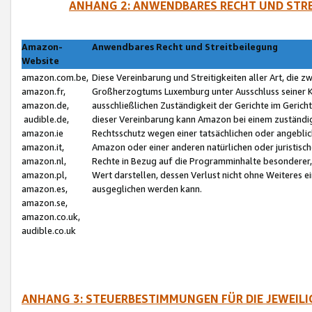
ANHANG 2: ANWENDBARES RECHT UND STRE
Amazon-
Anwendbares Recht und Streitbeilegung
Website
amazon.com.be,
Diese Vereinbarung und Streitigkeiten aller Art, die 
amazon.fr,
Großherzogtums Luxemburg unter Ausschluss seiner Kol
amazon.de,
ausschließlichen Zuständigkeit der Gerichte im Geri
audible.de,
dieser Vereinbarung kann Amazon bei einem zuständig
amazon.ie
Rechtsschutz wegen einer tatsächlichen oder angebli
amazon.it,
Amazon oder einer anderen natürlichen oder juristisc
amazon.nl,
Rechte in Bezug auf die Programminhalte besonderer,
amazon.pl,
Wert darstellen, dessen Verlust nicht ohne Weiteres e
amazon.es,
ausgeglichen werden kann.
amazon.se,
amazon.co.uk,
audible.co.uk
ANHANG 3: STEUERBESTIMMUNGEN FÜR DIE JEWEIL