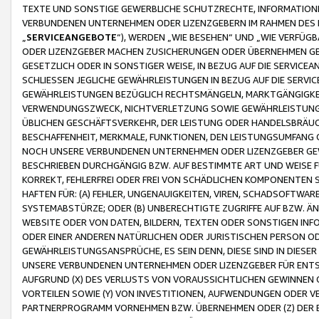
TEXTE UND SONSTIGE GEWERBLICHE SCHUTZRECHTE, INFORMATIONE
VERBUNDENEN UNTERNEHMEN ODER LIZENZGEBERN IM RAHMEN DES
„
SERVICEANGEBOTE
“), WERDEN „WIE BESEHEN“ UND „WIE VERFÜ
ODER LIZENZGEBER MACHEN ZUSICHERUNGEN ODER ÜBERNEHMEN GEW
GESETZLICH ODER IN SONSTIGER WEISE, IN BEZUG AUF DIE SERVI
SCHLIESSEN JEGLICHE GEWÄHRLEISTUNGEN IN BEZUG AUF DIE SERVI
GEWÄHRLEISTUNGEN BEZÜGLICH RECHTSMÄNGELN, MARKTGÄNGIGKEIT
VERWENDUNGSZWECK, NICHTVERLETZUNG SOWIE GEWÄHRLEISTUNGEN 
ÜBLICHEN GESCHÄFTSVERKEHR, DER LEISTUNG ODER HANDELSBRÄUCH
BESCHAFFENHEIT, MERKMALE, FUNKTIONEN, DEN LEISTUNGSUMFANG 
NOCH UNSERE VERBUNDENEN UNTERNEHMEN ODER LIZENZGEBER GEWÄ
BESCHRIEBEN DURCHGÄNGIG BZW. AUF BESTIMMTE ART UND WEISE
KORREKT, FEHLERFREI ODER FREI VON SCHÄDLICHEN KOMPONENTEN
HAFTEN FÜR: (A) FEHLER, UNGENAUIGKEITEN, VIREN, SCHADSOFTW
SYSTEMABSTÜRZE; ODER (B) UNBERECHTIGTE ZUGRIFFE AUF BZW. 
WEBSITE ODER VON DATEN, BILDERN, TEXTEN ODER SONSTIGEN INF
ODER EINER ANDEREN NATÜRLICHEN ODER JURISTISCHEN PERSON OD
GEWÄHRLEISTUNGSANSPRÜCHE, ES SEIN DENN, DIESE SIND IN DIES
UNSERE VERBUNDENEN UNTERNEHMEN ODER LIZENZGEBER FÜR EN
AUFGRUND (X) DES VERLUSTS VON VORAUSSICHTLICHEN GEWINNEN
VORTEILEN SOWIE (Y) VON INVESTITIONEN, AUFWENDUNGEN ODER VE
PARTNERPROGRAMM VORNEHMEN BZW. ÜBERNEHMEN ODER (Z) DER 