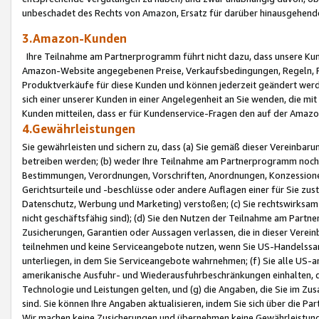
unbeschadet des Rechts von Amazon, Ersatz für darüber hinausgehen
3.Amazon-Kunden
Ihre Teilnahme am Partnerprogramm führt nicht dazu, dass unsere Kun
Amazon-Website angegebenen Preise, Verkaufsbedingungen, Regeln, Ri
Produktverkäufe für diese Kunden und können jederzeit geändert werde
sich einer unserer Kunden in einer Angelegenheit an Sie wenden, die 
Kunden mitteilen, dass er für Kundenservice-Fragen den auf der Ama
4.Gewährleistungen
Sie gewährleisten und sichern zu, dass (a) Sie gemäß dieser Vereinba
betreiben werden; (b) weder Ihre Teilnahme am Partnerprogramm noch d
Bestimmungen, Verordnungen, Vorschriften, Anordnungen, Konzessionen,
Gerichtsurteile und -beschlüsse oder andere Auflagen einer für Sie zu
Datenschutz, Werbung und Marketing) verstoßen; (c) Sie rechtswirksam 
nicht geschäftsfähig sind); (d) Sie den Nutzen der Teilnahme am Partne
Zusicherungen, Garantien oder Aussagen verlassen, die in dieser Verein
teilnehmen und keine Serviceangebote nutzen, wenn Sie US-Handelssa
unterliegen, in dem Sie Serviceangebote wahrnehmen; (f) Sie alle US
amerikanische Ausfuhr- und Wiederausfuhrbeschränkungen einhalten, 
Technologie und Leistungen gelten, und (g) die Angaben, die Sie im 
sind. Sie können Ihre Angaben aktualisieren, indem Sie sich über die 
Wir machen keine Zusicherungen und übernehmen keine Gewährleistun