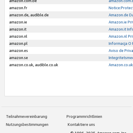
amazon.com.be
amazon.com.b
amazon.fr
Notice:Protec
amazon.de, audible.de
Amazon.de Da
amazon.ie
Amazon.ie Pri
amazon.it
Amazon.it Inf
amazon.nl
Amazon.nl Pri
amazon.pl
Informacja O
amazon.es
Aviso de Priv
amazon.se
Integritetsm
amazon.co.uk, audible.co.uk
Amazon.co.uk 
Teilnahmevereinbarung
Programmrichtlinien
Nutzungsbestimmungen
Kontaktiere uns