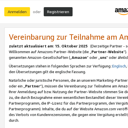
Anmelden
Registrieren
oder
Vereinbarung zur Teilnahme am 
zuletzt aktualisiert am
:
15. Oktober 2025
(Derzeitige Partner - 
Willkommen auf Amazons Partner-Website (die „
Partner-Website
“)
genannten Amazon-Gesellschaften („
Amazon
“ oder „
uns
“ oder ähnli
Übersetzungen stehen in folgenden Sprachen zur Verfügung :
Englisch
,
den Übersetzungen gilt die englische Fassung.
Natürliche oder juristische Personen, die an unserem Marketing-Partn
oder ein „
Partner
“), müssen die Vereinbarung zur Teilnahme am Ama
Ihrer Anmeldung auf bzw. Nutzung der Partner-Website stimmen Sie die
zu, die durch Bezugnahme einen wesentlichen Bestandteil dieser Verei
Partnerprogramm, die IP-Lizenz für das Partnerprogramm, den Vergütu
Partnerprogramm). Inhalte, die du auf der Website Amazon.com veröffe
des Verbots von Kundenrezensionen, die gegen eine Vergütung erstellt, 
durch.