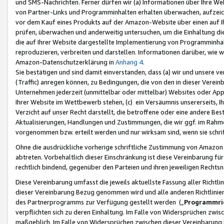
und SMS-Nachrichten. Ferner dürfen wir (a) Informationen über Ihre We
von Partner-Links und Programminhalten erhalten überwachen, aufzei
vor dem Kauf eines Produkts auf der Amazon-Website über einen auf Ih
prüfen, überwachen und anderweitig untersuchen, um die Einhaltung dies
die auf Ihrer Website dargestellte Implementierung von Programminhalt
reproduzieren, verbreiten und darstellen. Informationen darüber, wie w
Amazon-Datenschutzerklärung in
Anhang 4
.
Sie bestätigen und sind damit einverstanden, dass (a) wir und unsere 
(Traffic) anregen können, zu Bedingungen, die von den in dieser Vere
Unternehmen jederzeit (unmittelbar oder mittelbar) Websites oder Appl
Ihrer Website im Wettbewerb stehen, (c) ein Versäumnis unsererseits, I
Verzicht auf unser Recht darstellt, die betroffene oder eine andere B
Aktualisierungen, Handlungen und Zustimmungen, die wir ggf. im Rahme
vorgenommen bzw. erteilt werden und nur wirksam sind, wenn sie schri
Ohne die ausdrückliche vorherige schriftliche Zustimmung von Amazon
abtreten. Vorbehaltlich dieser Einschränkung ist diese Vereinbarung f
rechtlich bindend, gegenüber den Parteien und ihren jeweiligen Rech
Diese Vereinbarung umfasst die jeweils aktuellste Fassung aller Richtli
dieser Vereinbarung Bezug genommen wird und alle anderen Richtlinie
des Partnerprogramms zur Verfügung gestellt werden („
Programmric
verpflichten sich zu deren Einhaltung. Im Falle von Widersprüchen zwi
maßgeblich. Im Falle von Widersprüchen zwischen dieser Vereinbarun