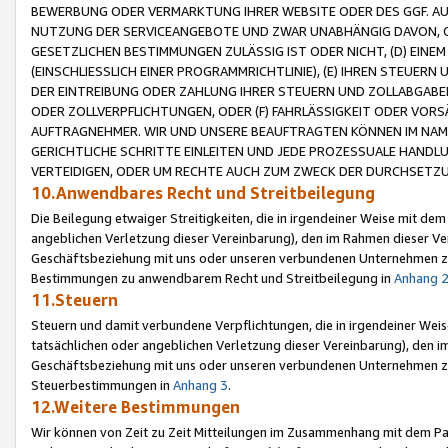
BEWERBUNG ODER VERMARKTUNG IHRER WEBSITE ODER DES GGF. AUF 
NUTZUNG DER SERVICEANGEBOTE UND ZWAR UNABHÄNGIG DAVON, O
GESETZLICHEN BESTIMMUNGEN ZULÄSSIG IST ODER NICHT, (D) EINE
(EINSCHLIESSLICH EINER PROGRAMMRICHTLINIE), (E) IHREN STEUER
DER EINTREIBUNG ODER ZAHLUNG IHRER STEUERN UND ZOLLABGAB
ODER ZOLLVERPFLICHTUNGEN, ODER (F) FAHRLÄSSIGKEIT ODER VORS
AUFTRAGNEHMER. WIR UND UNSERE BEAUFTRAGTEN KÖNNEN IM NAME
GERICHTLICHE SCHRITTE EINLEITEN UND JEDE PROZESSUALE HAND
VERTEIDIGEN, ODER UM RECHTE AUCH ZUM ZWECK DER DURCHSETZU
10.Anwendbares Recht und Streitbeilegung
Die Beilegung etwaiger Streitigkeiten, die in irgendeiner Weise mit de
angeblichen Verletzung dieser Vereinbarung), den im Rahmen dieser Ve
Geschäftsbeziehung mit uns oder unseren verbundenen Unternehmen zu
Bestimmungen zu anwendbarem Recht und Streitbeilegung in
Anhang 
11.Steuern
Steuern und damit verbundene Verpflichtungen, die in irgendeiner Wei
tatsächlichen oder angeblichen Verletzung dieser Vereinbarung), den 
Geschäftsbeziehung mit uns oder unseren verbundenen Unternehmen z
Steuerbestimmungen in
Anhang 3
.
12.Weitere Bestimmungen
Wir können von Zeit zu Zeit Mitteilungen im Zusammenhang mit dem Par