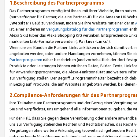
1.Beschreibung des Partnerprogramms
Das Partnerprogramm ermöglicht Ihnen, mit Ihrer Website, Ihren nutzer
(nur verfügbar für Partner, die eine Partner-ID für die Amazon UK We
„
Website
“) Geld zu verdienen, indem Sie Ihre Website mit einer der in
ist, einer anderen im
Vergütungskatalog für das Partnerprogramm
enth
Alexa Skill (über das Alexa Shopping Kit) verlinken. Entsprechende Lin
markierten Link-Formate verwenden („
Partner-Links
“).
Wenn unsere Kunden die Partner-Links anklicken oder sich damit verbi
angeboten werden, oder andere Handlungen vornehmen, können Sie eine
Partnerprogramm
näher beschrieben (und vorbehaltlich der dort festg
Produkte oder Leistungen können wir Ihnen Daten, Bilder, Texte, Linkfo
für Anwendungsprogramme, die Alexa-Funktionalität und weitere Inf
zur Verfügung stellen. Der Begriff „Programminhalte“ bezieht sich dabe
in Bezug auf Produkte, die auf Websites angeboten werden, bei denen 
2.Compliance-Anforderungen für das Partnerprog
Ihre Teilnahme am Partnerprogramm und der Bezug einer Vergütung setz
Sie sind verpflichtet, uns umgehend alle Informationen zu geben, die w
Für den Fall, dass Sie gegen diese Vereinbarung oder andere anwendba
uns zur Verfügung stehenden Rechten und Rechtsbehelfen, das Recht vo
Vergütungen ohne weitere Ankündigung (soweit nach geltendem Recht z
entsprechende Vergütungen zu haben) und zwar unabhängig davon, ob 