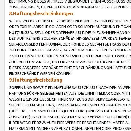
BESTIMMUNG DIESES ARTIKELS 7 BEGRÜNDET EINEN AUSSCHLUSS 
ZUSICHERUNGEN, DIE NACH DEN ANWENDBAREN GESETZLICHEN BE
8.Haftungsbeschränkungen
WEDER WIR NOCH UNSERE VERBUNDENEN UNTERNEHMEN ODER LIZEN
ODER EXEMPLARISCHE SCHÄDEN ODER SCHÄDEN AUFGRUND ENTGANG
NUTZUNGSAUSFALL ODER DATENVERLUST, DIE IM ZUSAMMENHANG MI
DES AUFTRETENS SOLCHER SCHÄDEN HINGEWIESEN WURDEN. FERN
SERVICEANGEBOTEN MAXIMAL DER HÖHE DES GESAMTBETRAGS DER 
ZEITPUNKT DES EREIGNISSES, DAS ZU DEM ZULETZT ENTSTANDENE
ZAHLENDEN VERGÜTUNGEN. SIE VERZICHTEN HIERMIT AUF ETWAIGE 
AUF ERFÜLLUNGSKLAGE, UNTERLASSUNGSKLAGE ODER ANDERE RECHT
DIESES ABSATZES BEGRÜNDET EINE EINSCHRÄNKUNG VON HAFTUNG
EINGESCHRÄNKT WERDEN KÖNNEN.
9.Haftungsfreistellung
SOFERN UND SOWEIT EIN HAFTUNGSAUSSCHLUSS NACH DEN ANWENDB
HAFTUNG FÜR ANGELEGENHEITEN AUS, DIE UNMITTELBAR ODER MITT
WEBSITE (EINSCHLIESSLICH IHRER NUTZUNG DER SERVICEANGEBOTE)
VERPFLICHTEN SICH, UNS, UNSERE VERBUNDENEN UNTERNEHMEN UN
(OFFICERS), ORGANMITGLIEDER (DIRECTORS) UND VERTRETER VON 
AUSLAGEN (EINSCHLIESSLICH ANGEMESSENER ANWALTSGEBÜHREN) FR
IHRER WEBSITE BZW. AUF IHRER WEBSITE ERSCHEINENDEM MATERIAL
MATERIALS MIT ANDEREN APPLIKATIONEN, INHALTEN ODER PROZESSE