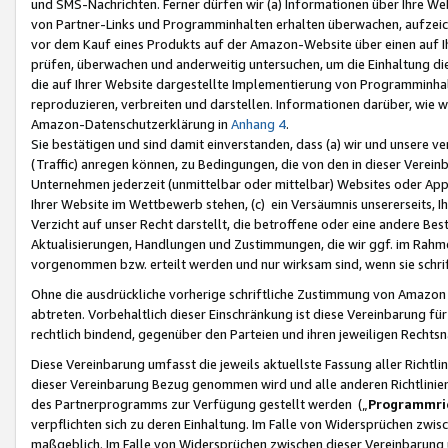
und SMS-Nachrichten. Ferner dürfen wir (a) Informationen über Ihre We
von Partner-Links und Programminhalten erhalten überwachen, aufzei
vor dem Kauf eines Produkts auf der Amazon-Website über einen auf Ih
prüfen, überwachen und anderweitig untersuchen, um die Einhaltung dies
die auf Ihrer Website dargestellte Implementierung von Programminhalt
reproduzieren, verbreiten und darstellen. Informationen darüber, wie w
Amazon-Datenschutzerklärung in
Anhang 4
.
Sie bestätigen und sind damit einverstanden, dass (a) wir und unsere 
(Traffic) anregen können, zu Bedingungen, die von den in dieser Vere
Unternehmen jederzeit (unmittelbar oder mittelbar) Websites oder Appl
Ihrer Website im Wettbewerb stehen, (c) ein Versäumnis unsererseits, I
Verzicht auf unser Recht darstellt, die betroffene oder eine andere B
Aktualisierungen, Handlungen und Zustimmungen, die wir ggf. im Rahme
vorgenommen bzw. erteilt werden und nur wirksam sind, wenn sie schri
Ohne die ausdrückliche vorherige schriftliche Zustimmung von Amazon
abtreten. Vorbehaltlich dieser Einschränkung ist diese Vereinbarung f
rechtlich bindend, gegenüber den Parteien und ihren jeweiligen Rech
Diese Vereinbarung umfasst die jeweils aktuellste Fassung aller Richtli
dieser Vereinbarung Bezug genommen wird und alle anderen Richtlinie
des Partnerprogramms zur Verfügung gestellt werden („
Programmric
verpflichten sich zu deren Einhaltung. Im Falle von Widersprüchen zwi
maßgeblich. Im Falle von Widersprüchen zwischen dieser Vereinbarun