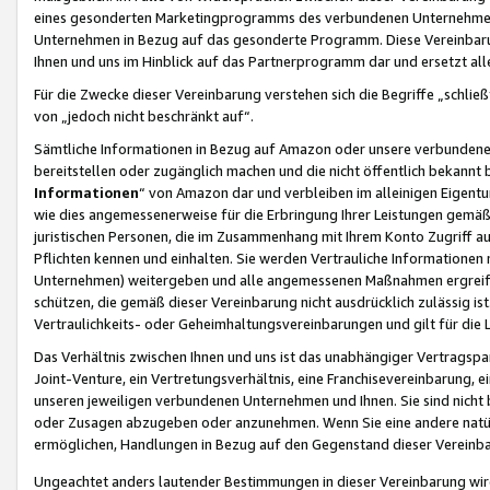
eines gesonderten Marketingprogramms des verbundenen Unternehmens
Unternehmen in Bezug auf das gesonderte Programm. Diese Vereinbarung
Ihnen und uns im Hinblick auf das Partnerprogramm dar und ersetzt al
Für die Zwecke dieser Vereinbarung verstehen sich die Begriffe „schließ
von „jedoch nicht beschränkt auf“.
Sämtliche Informationen in Bezug auf Amazon oder unsere verbunde
bereitstellen oder zugänglich machen und die nicht öffentlich bekannt bz
Informationen
“ von Amazon dar und verbleiben im alleinigen Eigent
wie dies angemessenerweise für die Erbringung Ihrer Leistungen gemäß d
juristischen Personen, die im Zusammenhang mit Ihrem Konto Zugriff au
Pflichten kennen und einhalten. Sie werden Vertrauliche Informationen 
Unternehmen) weitergeben und alle angemessenen Maßnahmen ergreifen
schützen, die gemäß dieser Vereinbarung nicht ausdrücklich zulässig is
Vertraulichkeits- oder Geheimhaltungsvereinbarungen und gilt für die
Das Verhältnis zwischen Ihnen und uns ist das unabhängiger Vertragspa
Joint-Venture, ein Vertretungsverhältnis, eine Franchisevereinbarung, 
unseren jeweiligen verbundenen Unternehmen und Ihnen. Sie sind ni
oder Zusagen abzugeben oder anzunehmen. Wenn Sie eine andere natürli
ermöglichen, Handlungen in Bezug auf den Gegenstand dieser Vereinbar
Ungeachtet anders lautender Bestimmungen in dieser Vereinbarung wird