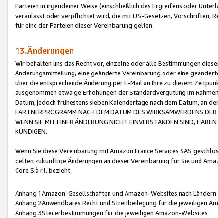
Parteien in irgendeiner Weise (einschließlich des Ergreifens oder Unt
veranlasst oder verpflichtet wird, die mit US-Gesetzen, Vorschriften,
für eine der Parteien dieser Vereinbarung gelten.
13.Änderungen
Wir behalten uns das Recht vor, einzelne oder alle Bestimmungen diese
Änderungsmitteilung, eine geänderte Vereinbarung oder eine geänderte 
über die entsprechende Änderung per E-Mail an Ihre zu diesem Zeitpun
ausgenommen etwaige Erhöhungen der Standardvergütung im Rahmen
Datum, jedoch frühestens sieben Kalendertage nach dem Datum, an de
PARTNERPROGRAMM NACH DEM DATUM DES WIRKSAMWERDENS DER Ä
WENN SIE MIT EINER ÄNDERUNG NICHT EINVERSTANDEN SIND, HABEN S
KÜNDIGEN.
Wenn Sie diese Vereinbarung mit Amazon France Services SAS geschlo
gelten zukünftige Änderungen an dieser Vereinbarung für Sie und Ama
Core S.à r.l. bezieht.
Anhang 1Amazon-Gesellschaften und Amazon-Websites nach Ländern
Anhang 2Anwendbares Recht und Streitbeilegung für die jeweiligen 
Anhang 3Steuerbestimmungen für die jeweiligen Amazon-Websites