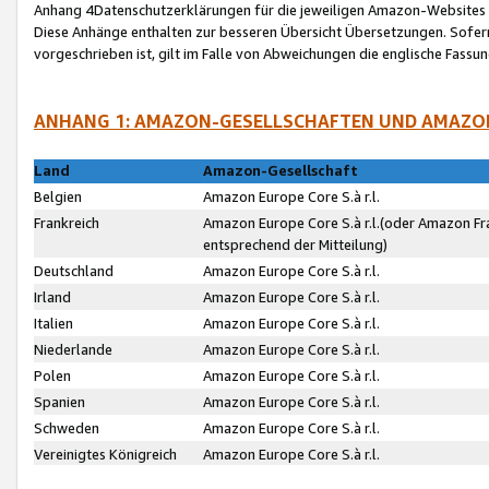
Anhang 4Datenschutzerklärungen für die jeweiligen Amazon-Websites
Diese Anhänge enthalten zur besseren Übersicht Übersetzungen. Sofe
vorgeschrieben ist, gilt im Falle von Abweichungen die englische Fass
ANHANG 1: AMAZON-GESELLSCHAFTEN UND AMAZO
Land
Amazon-Gesellschaft
Belgien
Amazon Europe Core S.à r.l.
Frankreich
Amazon Europe Core S.à r.l.(oder Amazon Fr
entsprechend der Mitteilung)
Deutschland
Amazon Europe Core S.à r.l.
Irland
Amazon Europe Core S.à r.l.
Italien
Amazon Europe Core S.à r.l.
Niederlande
Amazon Europe Core S.à r.l.
Polen
Amazon Europe Core S.à r.l.
Spanien
Amazon Europe Core S.à r.l.
Schweden
Amazon Europe Core S.à r.l.
Vereinigtes Königreich
Amazon Europe Core S.à r.l.