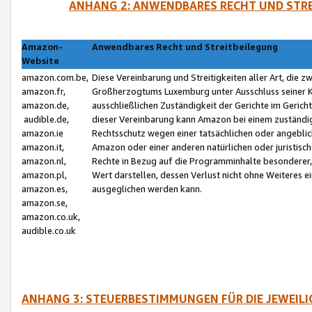
ANHANG 2: ANWENDBARES RECHT UND STRE
Amazon-
Anwendbares Recht und Streitbeilegung
Website
amazon.com.be,
Diese Vereinbarung und Streitigkeiten aller Art, die 
amazon.fr,
Großherzogtums Luxemburg unter Ausschluss seiner Kol
amazon.de,
ausschließlichen Zuständigkeit der Gerichte im Geri
audible.de,
dieser Vereinbarung kann Amazon bei einem zuständig
amazon.ie
Rechtsschutz wegen einer tatsächlichen oder angebli
amazon.it,
Amazon oder einer anderen natürlichen oder juristisc
amazon.nl,
Rechte in Bezug auf die Programminhalte besonderer,
amazon.pl,
Wert darstellen, dessen Verlust nicht ohne Weiteres e
amazon.es,
ausgeglichen werden kann.
amazon.se,
amazon.co.uk,
audible.co.uk
ANHANG 3: STEUERBESTIMMUNGEN FÜR DIE JEWEIL