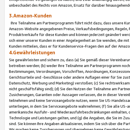
unbeschadet des Rechts von Amazon, Ersatz für darüber hinausgehen
3.Amazon-Kunden
Ihre Teilnahme am Partnerprogramm führt nicht dazu, dass unsere Kun
Amazon-Website angegebenen Preise, Verkaufsbedingungen, Regeln, Ri
Produktverkäufe für diese Kunden und können jederzeit geändert werde
sich einer unserer Kunden in einer Angelegenheit an Sie wenden, die 
Kunden mitteilen, dass er für Kundenservice-Fragen den auf der Ama
4.Gewährleistungen
Sie gewährleisten und sichern zu, dass (a) Sie gemäß dieser Vereinba
betreiben werden; (b) weder Ihre Teilnahme am Partnerprogramm noch d
Bestimmungen, Verordnungen, Vorschriften, Anordnungen, Konzessionen,
Gerichtsurteile und -beschlüsse oder andere Auflagen einer für Sie zu
Datenschutz, Werbung und Marketing) verstoßen; (c) Sie rechtswirksam 
nicht geschäftsfähig sind); (d) Sie den Nutzen der Teilnahme am Partne
Zusicherungen, Garantien oder Aussagen verlassen, die in dieser Verein
teilnehmen und keine Serviceangebote nutzen, wenn Sie US-Handelssa
unterliegen, in dem Sie Serviceangebote wahrnehmen; (f) Sie alle US
amerikanische Ausfuhr- und Wiederausfuhrbeschränkungen einhalten, 
Technologie und Leistungen gelten, und (g) die Angaben, die Sie im 
sind. Sie können Ihre Angaben aktualisieren, indem Sie sich über die 
Wir machen keine Zusicherungen und übernehmen keine Gewährleistun