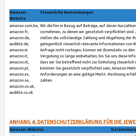
Amazon-
Steuerliche Bestimmungen
Website
amazon.com.be,
Wir dürfen in Bezug auf Beträge, auf deren Auszahlun
amazon.fr,
vornehmen, zu denen wir gesetzlich verpflichtet sind
amazon.de,
stellen die vollständige Zahlung und Abgeltung der 
audible.de,
gelegentlich steuerlich relevante Informationen von I
amazon.ie
Anfrage nicht vorlegen, können wir (kumulativ zu de
amazon.it,
Vergütung so lange einbehalten, bis Sie uns diese Inf
amazon.nl,
dass wir Sie betreffend nicht zur Einholung steuerlich 
amazon.pl,
könnten Sie gesetzlich verpflichtet sein, Amazon Meh
amazon.es,
Anforderungen an eine gültige MwSt.-Rechnung erfüllt
amazon.se,
zahlen.
amazon.co.uk,
audible.co.uk
ANHANG 4: DATENSCHUTZERKLÄRUNG FÜR DIE JEWE
Amazon-Website
Datenschutz