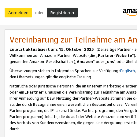
Anmelden
Registrieren
oder
Vereinbarung zur Teilnahme am 
zuletzt aktualisiert am
:
15. Oktober 2025
(Derzeitige Partner - 
Willkommen auf Amazons Partner-Website (die „
Partner-Website
“)
genannten Amazon-Gesellschaften („
Amazon
“ oder „
uns
“ oder ähnli
Übersetzungen stehen in folgenden Sprachen zur Verfügung :
Englisch
,
den Übersetzungen gilt die englische Fassung.
Natürliche oder juristische Personen, die an unserem Marketing-Partn
oder ein „
Partner
“), müssen die Vereinbarung zur Teilnahme am Ama
Ihrer Anmeldung auf bzw. Nutzung der Partner-Website stimmen Sie die
zu, die durch Bezugnahme einen wesentlichen Bestandteil dieser Verei
Partnerprogramm, die IP-Lizenz für das Partnerprogramm, den Vergütu
Partnerprogramm). Inhalte, die du auf der Website Amazon.com veröffe
des Verbots von Kundenrezensionen, die gegen eine Vergütung erstellt, 
durch.