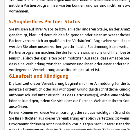
mit dem Partnerprogramm erwarten können, und wir sind nicht für etwa
vornehmen.
5.Angabe Ihres Partner-Status
Sie müssen auf Ihrer Website bzw. an jeder anderen Stelle, an der Am
genehmigt, klar und deutlich den folgenden oder einen im Wesentlichen
Partner verdiene ich an qualifizierten Verkäufen“. Abgesehen von die
werden Sie ohne unsere vorherige schriftliche Zustimmung keine weite
Partnerprogramm machen. Sie dürfen die zwischen uns und Ihnen best
(einschließlich der expliziten oder impliziten Aussage, dass Amazon Si
dass eine Verbindung zwischen Amazon und Ihnen oder einer anderen natü
vorliegenden Vereinbarung ausdrücklich gestattet ist.
6.Laufzeit und Kündigung
Die Laufzeit dieser Vereinbarung beginnt mit Ihrer Anmeldung für die 
jederzeit ordentlich oder aus wichtigem Grund durch schriftliche Kündi
automatisch und unter Ausschluss des Gerichtswegs), wobei eine solch
können kündigen, indem Sie sich über die Partner-Website in Ihrem Ko
auswählen.
Ferner können wir diese Vereinbarung jederzeit aus wichtigem Grund dur
Sie Ihre Pflichten aus dieser Vereinbarung erheblich verletzen; (b) wen
Programmrichtlinien) nicht innerhalb von 7 Tagen nach unserer Benachr
oder Haftungsansprüchen im Zusammenhang mit Ihrer Teilnahme am Pa