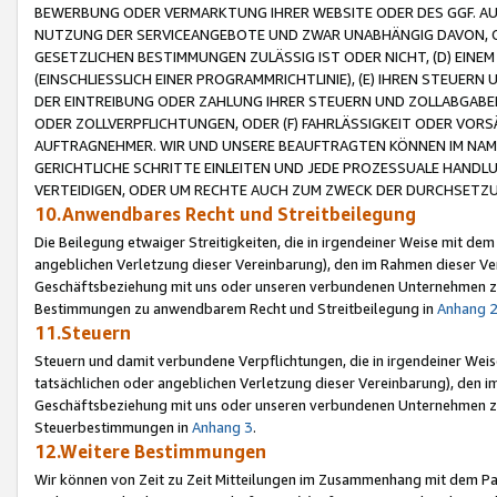
BEWERBUNG ODER VERMARKTUNG IHRER WEBSITE ODER DES GGF. AUF 
NUTZUNG DER SERVICEANGEBOTE UND ZWAR UNABHÄNGIG DAVON, O
GESETZLICHEN BESTIMMUNGEN ZULÄSSIG IST ODER NICHT, (D) EINE
(EINSCHLIESSLICH EINER PROGRAMMRICHTLINIE), (E) IHREN STEUER
DER EINTREIBUNG ODER ZAHLUNG IHRER STEUERN UND ZOLLABGAB
ODER ZOLLVERPFLICHTUNGEN, ODER (F) FAHRLÄSSIGKEIT ODER VORS
AUFTRAGNEHMER. WIR UND UNSERE BEAUFTRAGTEN KÖNNEN IM NAME
GERICHTLICHE SCHRITTE EINLEITEN UND JEDE PROZESSUALE HAND
VERTEIDIGEN, ODER UM RECHTE AUCH ZUM ZWECK DER DURCHSETZU
10.Anwendbares Recht und Streitbeilegung
Die Beilegung etwaiger Streitigkeiten, die in irgendeiner Weise mit de
angeblichen Verletzung dieser Vereinbarung), den im Rahmen dieser Ve
Geschäftsbeziehung mit uns oder unseren verbundenen Unternehmen zu
Bestimmungen zu anwendbarem Recht und Streitbeilegung in
Anhang 
11.Steuern
Steuern und damit verbundene Verpflichtungen, die in irgendeiner Wei
tatsächlichen oder angeblichen Verletzung dieser Vereinbarung), den 
Geschäftsbeziehung mit uns oder unseren verbundenen Unternehmen z
Steuerbestimmungen in
Anhang 3
.
12.Weitere Bestimmungen
Wir können von Zeit zu Zeit Mitteilungen im Zusammenhang mit dem Par