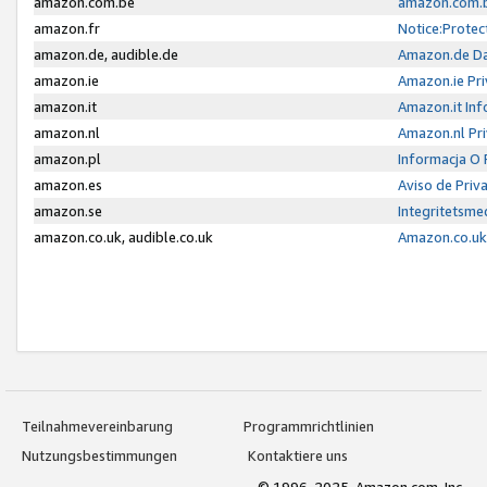
amazon.com.be
amazon.com.b
amazon.fr
Notice:Protec
amazon.de, audible.de
Amazon.de Da
amazon.ie
Amazon.ie Pri
amazon.it
Amazon.it Inf
amazon.nl
Amazon.nl Pri
amazon.pl
Informacja O
amazon.es
Aviso de Priv
amazon.se
Integritetsm
amazon.co.uk, audible.co.uk
Amazon.co.uk 
Teilnahmevereinbarung
Programmrichtlinien
Nutzungsbestimmungen
Kontaktiere uns