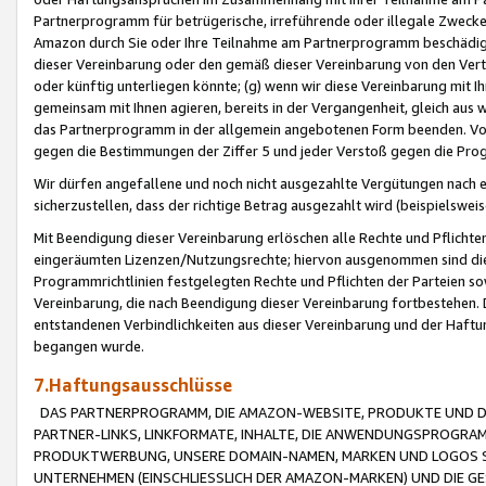
Partnerprogramm für betrügerische, irreführende oder illegale Zwecke
Amazon durch Sie oder Ihre Teilnahme am Partnerprogramm beschädig
dieser Vereinbarung oder den gemäß dieser Vereinbarung von den Vertr
oder künftig unterliegen könnte; (g) wenn wir diese Vereinbarung mit I
gemeinsam mit Ihnen agieren, bereits in der Vergangenheit, gleich aus
das Partnerprogramm in der allgemein angebotenen Form beenden. Vors
gegen die Bestimmungen der Ziffer 5 und jeder Verstoß gegen die Prog
Wir dürfen angefallene und noch nicht ausgezahlte Vergütungen nach 
sicherzustellen, dass der richtige Betrag ausgezahlt wird (beispielsw
Mit Beendigung dieser Vereinbarung erlöschen alle Rechte und Pflichte
eingeräumten Lizenzen/Nutzungsrechte; hiervon ausgenommen sind die in 
Programmrichtlinien festgelegten Rechte und Pflichten der Parteien sow
Vereinbarung, die nach Beendigung dieser Vereinbarung fortbestehen. D
entstandenen Verbindlichkeiten aus dieser Vereinbarung und der Haft
begangen wurde.
7.Haftungsausschlüsse
DAS PARTNERPROGRAMM, DIE AMAZON-WEBSITE, PRODUKTE UND DI
PARTNER-LINKS, LINKFORMATE, INHALTE, DIE ANWENDUNGSPROGR
PRODUKTWERBUNG, UNSERE DOMAIN-NAMEN, MARKEN UND LOGOS S
UNTERNEHMEN (EINSCHLIESSLICH DER AMAZON-MARKEN) UND DIE GE