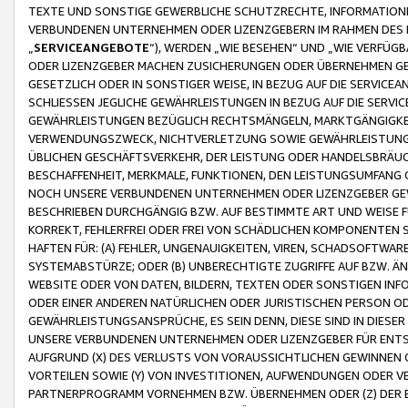
TEXTE UND SONSTIGE GEWERBLICHE SCHUTZRECHTE, INFORMATIONE
VERBUNDENEN UNTERNEHMEN ODER LIZENZGEBERN IM RAHMEN DES
„
SERVICEANGEBOTE
“), WERDEN „WIE BESEHEN“ UND „WIE VERFÜ
ODER LIZENZGEBER MACHEN ZUSICHERUNGEN ODER ÜBERNEHMEN GEW
GESETZLICH ODER IN SONSTIGER WEISE, IN BEZUG AUF DIE SERVI
SCHLIESSEN JEGLICHE GEWÄHRLEISTUNGEN IN BEZUG AUF DIE SERVI
GEWÄHRLEISTUNGEN BEZÜGLICH RECHTSMÄNGELN, MARKTGÄNGIGKEIT
VERWENDUNGSZWECK, NICHTVERLETZUNG SOWIE GEWÄHRLEISTUNGEN 
ÜBLICHEN GESCHÄFTSVERKEHR, DER LEISTUNG ODER HANDELSBRÄUCH
BESCHAFFENHEIT, MERKMALE, FUNKTIONEN, DEN LEISTUNGSUMFANG 
NOCH UNSERE VERBUNDENEN UNTERNEHMEN ODER LIZENZGEBER GEWÄ
BESCHRIEBEN DURCHGÄNGIG BZW. AUF BESTIMMTE ART UND WEISE
KORREKT, FEHLERFREI ODER FREI VON SCHÄDLICHEN KOMPONENTEN
HAFTEN FÜR: (A) FEHLER, UNGENAUIGKEITEN, VIREN, SCHADSOFTW
SYSTEMABSTÜRZE; ODER (B) UNBERECHTIGTE ZUGRIFFE AUF BZW. 
WEBSITE ODER VON DATEN, BILDERN, TEXTEN ODER SONSTIGEN INF
ODER EINER ANDEREN NATÜRLICHEN ODER JURISTISCHEN PERSON OD
GEWÄHRLEISTUNGSANSPRÜCHE, ES SEIN DENN, DIESE SIND IN DIES
UNSERE VERBUNDENEN UNTERNEHMEN ODER LIZENZGEBER FÜR EN
AUFGRUND (X) DES VERLUSTS VON VORAUSSICHTLICHEN GEWINNEN
VORTEILEN SOWIE (Y) VON INVESTITIONEN, AUFWENDUNGEN ODER VE
PARTNERPROGRAMM VORNEHMEN BZW. ÜBERNEHMEN ODER (Z) DER 