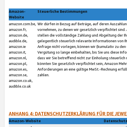
Amazon-
Steuerliche Bestimmungen
Website
amazon.com.be,
Wir dürfen in Bezug auf Beträge, auf deren Auszahlun
amazon.fr,
vornehmen, zu denen wir gesetzlich verpflichtet sind
amazon.de,
stellen die vollständige Zahlung und Abgeltung der 
audible.de,
gelegentlich steuerlich relevante Informationen von I
amazon.ie
Anfrage nicht vorlegen, können wir (kumulativ zu de
amazon.it,
Vergütung so lange einbehalten, bis Sie uns diese Inf
amazon.nl,
dass wir Sie betreffend nicht zur Einholung steuerlich 
amazon.pl,
könnten Sie gesetzlich verpflichtet sein, Amazon Meh
amazon.es,
Anforderungen an eine gültige MwSt.-Rechnung erfüllt
amazon.se,
zahlen.
amazon.co.uk,
audible.co.uk
ANHANG 4: DATENSCHUTZERKLÄRUNG FÜR DIE JEWE
Amazon-Website
Datenschutz