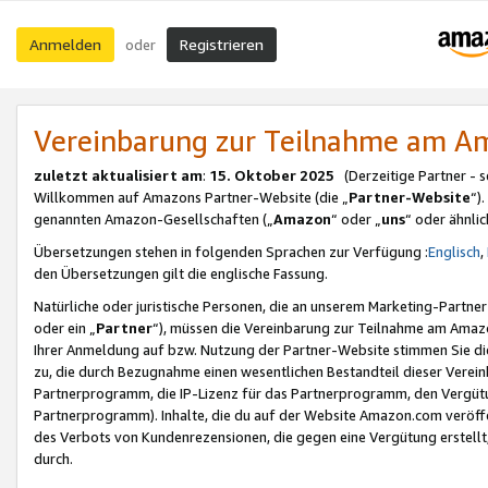
Anmelden
Registrieren
oder
Vereinbarung zur Teilnahme am 
zuletzt aktualisiert am
:
15. Oktober 2025
(Derzeitige Partner - 
Willkommen auf Amazons Partner-Website (die „
Partner-Website
“)
genannten Amazon-Gesellschaften („
Amazon
“ oder „
uns
“ oder ähnli
Übersetzungen stehen in folgenden Sprachen zur Verfügung :
Englisch
,
den Übersetzungen gilt die englische Fassung.
Natürliche oder juristische Personen, die an unserem Marketing-Partn
oder ein „
Partner
“), müssen die Vereinbarung zur Teilnahme am Ama
Ihrer Anmeldung auf bzw. Nutzung der Partner-Website stimmen Sie die
zu, die durch Bezugnahme einen wesentlichen Bestandteil dieser Verei
Partnerprogramm, die IP-Lizenz für das Partnerprogramm, den Vergütu
Partnerprogramm). Inhalte, die du auf der Website Amazon.com veröffe
des Verbots von Kundenrezensionen, die gegen eine Vergütung erstellt, 
durch.