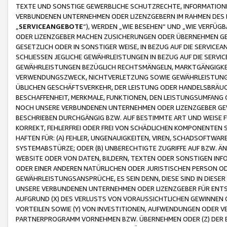
TEXTE UND SONSTIGE GEWERBLICHE SCHUTZRECHTE, INFORMATIONE
VERBUNDENEN UNTERNEHMEN ODER LIZENZGEBERN IM RAHMEN DES
„
SERVICEANGEBOTE
“), WERDEN „WIE BESEHEN“ UND „WIE VERFÜ
ODER LIZENZGEBER MACHEN ZUSICHERUNGEN ODER ÜBERNEHMEN GEW
GESETZLICH ODER IN SONSTIGER WEISE, IN BEZUG AUF DIE SERVI
SCHLIESSEN JEGLICHE GEWÄHRLEISTUNGEN IN BEZUG AUF DIE SERVI
GEWÄHRLEISTUNGEN BEZÜGLICH RECHTSMÄNGELN, MARKTGÄNGIGKEIT
VERWENDUNGSZWECK, NICHTVERLETZUNG SOWIE GEWÄHRLEISTUNGEN 
ÜBLICHEN GESCHÄFTSVERKEHR, DER LEISTUNG ODER HANDELSBRÄUCH
BESCHAFFENHEIT, MERKMALE, FUNKTIONEN, DEN LEISTUNGSUMFANG 
NOCH UNSERE VERBUNDENEN UNTERNEHMEN ODER LIZENZGEBER GEWÄ
BESCHRIEBEN DURCHGÄNGIG BZW. AUF BESTIMMTE ART UND WEISE
KORREKT, FEHLERFREI ODER FREI VON SCHÄDLICHEN KOMPONENTEN
HAFTEN FÜR: (A) FEHLER, UNGENAUIGKEITEN, VIREN, SCHADSOFTW
SYSTEMABSTÜRZE; ODER (B) UNBERECHTIGTE ZUGRIFFE AUF BZW. 
WEBSITE ODER VON DATEN, BILDERN, TEXTEN ODER SONSTIGEN INF
ODER EINER ANDEREN NATÜRLICHEN ODER JURISTISCHEN PERSON OD
GEWÄHRLEISTUNGSANSPRÜCHE, ES SEIN DENN, DIESE SIND IN DIES
UNSERE VERBUNDENEN UNTERNEHMEN ODER LIZENZGEBER FÜR EN
AUFGRUND (X) DES VERLUSTS VON VORAUSSICHTLICHEN GEWINNEN
VORTEILEN SOWIE (Y) VON INVESTITIONEN, AUFWENDUNGEN ODER VE
PARTNERPROGRAMM VORNEHMEN BZW. ÜBERNEHMEN ODER (Z) DER 