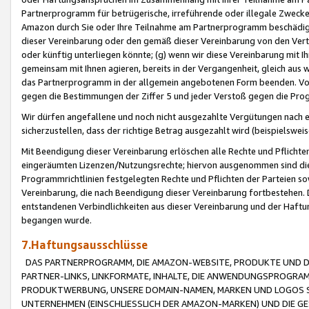
Partnerprogramm für betrügerische, irreführende oder illegale Zwecke
Amazon durch Sie oder Ihre Teilnahme am Partnerprogramm beschädig
dieser Vereinbarung oder den gemäß dieser Vereinbarung von den Vertr
oder künftig unterliegen könnte; (g) wenn wir diese Vereinbarung mit I
gemeinsam mit Ihnen agieren, bereits in der Vergangenheit, gleich aus
das Partnerprogramm in der allgemein angebotenen Form beenden. Vors
gegen die Bestimmungen der Ziffer 5 und jeder Verstoß gegen die Prog
Wir dürfen angefallene und noch nicht ausgezahlte Vergütungen nach 
sicherzustellen, dass der richtige Betrag ausgezahlt wird (beispielsw
Mit Beendigung dieser Vereinbarung erlöschen alle Rechte und Pflichte
eingeräumten Lizenzen/Nutzungsrechte; hiervon ausgenommen sind die in 
Programmrichtlinien festgelegten Rechte und Pflichten der Parteien sow
Vereinbarung, die nach Beendigung dieser Vereinbarung fortbestehen. D
entstandenen Verbindlichkeiten aus dieser Vereinbarung und der Haft
begangen wurde.
7.Haftungsausschlüsse
DAS PARTNERPROGRAMM, DIE AMAZON-WEBSITE, PRODUKTE UND DI
PARTNER-LINKS, LINKFORMATE, INHALTE, DIE ANWENDUNGSPROGR
PRODUKTWERBUNG, UNSERE DOMAIN-NAMEN, MARKEN UND LOGOS S
UNTERNEHMEN (EINSCHLIESSLICH DER AMAZON-MARKEN) UND DIE GE