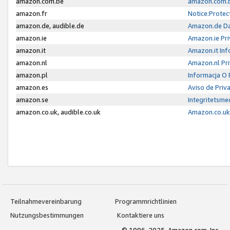
amazon.com.be
amazon.com.b
amazon.fr
Notice:Protec
amazon.de, audible.de
Amazon.de Da
amazon.ie
Amazon.ie Pri
amazon.it
Amazon.it Inf
amazon.nl
Amazon.nl Pri
amazon.pl
Informacja O
amazon.es
Aviso de Priv
amazon.se
Integritetsm
amazon.co.uk, audible.co.uk
Amazon.co.uk 
Teilnahmevereinbarung
Programmrichtlinien
Nutzungsbestimmungen
Kontaktiere uns