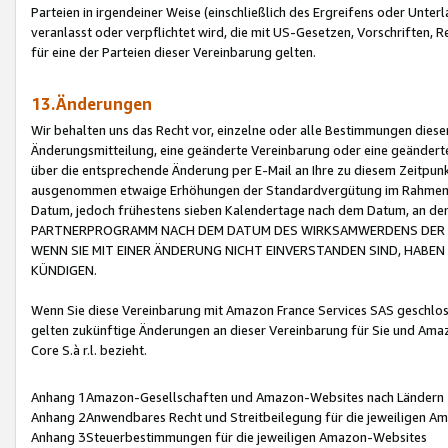
Parteien in irgendeiner Weise (einschließlich des Ergreifens oder Unt
veranlasst oder verpflichtet wird, die mit US-Gesetzen, Vorschriften,
für eine der Parteien dieser Vereinbarung gelten.
13.Änderungen
Wir behalten uns das Recht vor, einzelne oder alle Bestimmungen diese
Änderungsmitteilung, eine geänderte Vereinbarung oder eine geänderte 
über die entsprechende Änderung per E-Mail an Ihre zu diesem Zeitpun
ausgenommen etwaige Erhöhungen der Standardvergütung im Rahmen
Datum, jedoch frühestens sieben Kalendertage nach dem Datum, an de
PARTNERPROGRAMM NACH DEM DATUM DES WIRKSAMWERDENS DER Ä
WENN SIE MIT EINER ÄNDERUNG NICHT EINVERSTANDEN SIND, HABEN S
KÜNDIGEN.
Wenn Sie diese Vereinbarung mit Amazon France Services SAS geschlo
gelten zukünftige Änderungen an dieser Vereinbarung für Sie und Ama
Core S.à r.l. bezieht.
Anhang 1Amazon-Gesellschaften und Amazon-Websites nach Ländern
Anhang 2Anwendbares Recht und Streitbeilegung für die jeweiligen 
Anhang 3Steuerbestimmungen für die jeweiligen Amazon-Websites