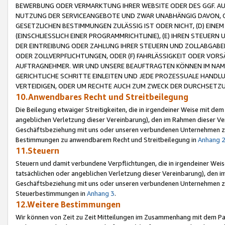
BEWERBUNG ODER VERMARKTUNG IHRER WEBSITE ODER DES GGF. AUF 
NUTZUNG DER SERVICEANGEBOTE UND ZWAR UNABHÄNGIG DAVON, O
GESETZLICHEN BESTIMMUNGEN ZULÄSSIG IST ODER NICHT, (D) EINE
(EINSCHLIESSLICH EINER PROGRAMMRICHTLINIE), (E) IHREN STEUER
DER EINTREIBUNG ODER ZAHLUNG IHRER STEUERN UND ZOLLABGAB
ODER ZOLLVERPFLICHTUNGEN, ODER (F) FAHRLÄSSIGKEIT ODER VORS
AUFTRAGNEHMER. WIR UND UNSERE BEAUFTRAGTEN KÖNNEN IM NAME
GERICHTLICHE SCHRITTE EINLEITEN UND JEDE PROZESSUALE HAND
VERTEIDIGEN, ODER UM RECHTE AUCH ZUM ZWECK DER DURCHSETZU
10.Anwendbares Recht und Streitbeilegung
Die Beilegung etwaiger Streitigkeiten, die in irgendeiner Weise mit de
angeblichen Verletzung dieser Vereinbarung), den im Rahmen dieser Ve
Geschäftsbeziehung mit uns oder unseren verbundenen Unternehmen zu
Bestimmungen zu anwendbarem Recht und Streitbeilegung in
Anhang 
11.Steuern
Steuern und damit verbundene Verpflichtungen, die in irgendeiner Wei
tatsächlichen oder angeblichen Verletzung dieser Vereinbarung), den 
Geschäftsbeziehung mit uns oder unseren verbundenen Unternehmen z
Steuerbestimmungen in
Anhang 3
.
12.Weitere Bestimmungen
Wir können von Zeit zu Zeit Mitteilungen im Zusammenhang mit dem Par