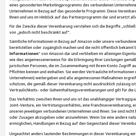
eines gesonderten Marketingprogramms des verbundenen Unternehmens
Unternehmen in Bezug auf das gesonderte Programm. Diese Vereinbarung
Ihnen und uns im Hinblick auf das Partnerprogramm dar und ersetzt al
Für die Zwecke dieser Vereinbarung verstehen sich die Begriffe „schließ
von „jedoch nicht beschränkt auf“.
Sämtliche Informationen in Bezug auf Amazon oder unsere verbunde
bereitstellen oder zugänglich machen und die nicht öffentlich bekannt bz
Informationen
“ von Amazon dar und verbleiben im alleinigen Eigent
wie dies angemessenerweise für die Erbringung Ihrer Leistungen gemäß d
juristischen Personen, die im Zusammenhang mit Ihrem Konto Zugriff au
Pflichten kennen und einhalten. Sie werden Vertrauliche Informationen 
Unternehmen) weitergeben und alle angemessenen Maßnahmen ergreifen
schützen, die gemäß dieser Vereinbarung nicht ausdrücklich zulässig is
Vertraulichkeits- oder Geheimhaltungsvereinbarungen und gilt für die
Das Verhältnis zwischen Ihnen und uns ist das unabhängiger Vertragspa
Joint-Venture, ein Vertretungsverhältnis, eine Franchisevereinbarung, 
unseren jeweiligen verbundenen Unternehmen und Ihnen. Sie sind ni
oder Zusagen abzugeben oder anzunehmen. Wenn Sie eine andere natürli
ermöglichen, Handlungen in Bezug auf den Gegenstand dieser Vereinbar
Ungeachtet anders lautender Bestimmungen in dieser Vereinbarung wird