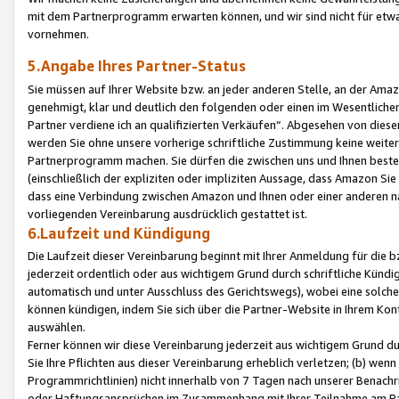
mit dem Partnerprogramm erwarten können, und wir sind nicht für etwa
vornehmen.
5.Angabe Ihres Partner-Status
Sie müssen auf Ihrer Website bzw. an jeder anderen Stelle, an der Am
genehmigt, klar und deutlich den folgenden oder einen im Wesentlichen
Partner verdiene ich an qualifizierten Verkäufen“. Abgesehen von die
werden Sie ohne unsere vorherige schriftliche Zustimmung keine weite
Partnerprogramm machen. Sie dürfen die zwischen uns und Ihnen best
(einschließlich der expliziten oder impliziten Aussage, dass Amazon Si
dass eine Verbindung zwischen Amazon und Ihnen oder einer anderen natü
vorliegenden Vereinbarung ausdrücklich gestattet ist.
6.Laufzeit und Kündigung
Die Laufzeit dieser Vereinbarung beginnt mit Ihrer Anmeldung für die 
jederzeit ordentlich oder aus wichtigem Grund durch schriftliche Kündi
automatisch und unter Ausschluss des Gerichtswegs), wobei eine solch
können kündigen, indem Sie sich über die Partner-Website in Ihrem Ko
auswählen.
Ferner können wir diese Vereinbarung jederzeit aus wichtigem Grund dur
Sie Ihre Pflichten aus dieser Vereinbarung erheblich verletzen; (b) wen
Programmrichtlinien) nicht innerhalb von 7 Tagen nach unserer Benachr
oder Haftungsansprüchen im Zusammenhang mit Ihrer Teilnahme am Pa