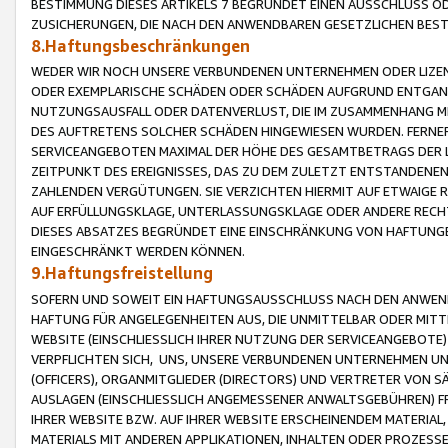
BESTIMMUNG DIESES ARTIKELS 7 BEGRÜNDET EINEN AUSSCHLUSS 
ZUSICHERUNGEN, DIE NACH DEN ANWENDBAREN GESETZLICHEN BE
8.Haftungsbeschränkungen
WEDER WIR NOCH UNSERE VERBUNDENEN UNTERNEHMEN ODER LIZEN
ODER EXEMPLARISCHE SCHÄDEN ODER SCHÄDEN AUFGRUND ENTGANG
NUTZUNGSAUSFALL ODER DATENVERLUST, DIE IM ZUSAMMENHANG MI
DES AUFTRETENS SOLCHER SCHÄDEN HINGEWIESEN WURDEN. FERN
SERVICEANGEBOTEN MAXIMAL DER HÖHE DES GESAMTBETRAGS DER 
ZEITPUNKT DES EREIGNISSES, DAS ZU DEM ZULETZT ENTSTANDENE
ZAHLENDEN VERGÜTUNGEN. SIE VERZICHTEN HIERMIT AUF ETWAIGE 
AUF ERFÜLLUNGSKLAGE, UNTERLASSUNGSKLAGE ODER ANDERE RECHT
DIESES ABSATZES BEGRÜNDET EINE EINSCHRÄNKUNG VON HAFTUNG
EINGESCHRÄNKT WERDEN KÖNNEN.
9.Haftungsfreistellung
SOFERN UND SOWEIT EIN HAFTUNGSAUSSCHLUSS NACH DEN ANWENDB
HAFTUNG FÜR ANGELEGENHEITEN AUS, DIE UNMITTELBAR ODER MITT
WEBSITE (EINSCHLIESSLICH IHRER NUTZUNG DER SERVICEANGEBOTE)
VERPFLICHTEN SICH, UNS, UNSERE VERBUNDENEN UNTERNEHMEN UN
(OFFICERS), ORGANMITGLIEDER (DIRECTORS) UND VERTRETER VON 
AUSLAGEN (EINSCHLIESSLICH ANGEMESSENER ANWALTSGEBÜHREN) FR
IHRER WEBSITE BZW. AUF IHRER WEBSITE ERSCHEINENDEM MATERIAL
MATERIALS MIT ANDEREN APPLIKATIONEN, INHALTEN ODER PROZESSE