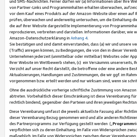
und SMS-Nachrichten. Ferner dürfen wir (a) Informationen über Ihre We
von Partner-Links und Programminhalten erhalten überwachen, aufzei
vor dem Kauf eines Produkts auf der Amazon-Website über einen auf Ih
prüfen, überwachen und anderweitig untersuchen, um die Einhaltung dies
die auf Ihrer Website dargestellte Implementierung von Programminhalt
reproduzieren, verbreiten und darstellen. Informationen darüber, wie w
Amazon-Datenschutzerklärung in
Anhang 4
.
Sie bestätigen und sind damit einverstanden, dass (a) wir und unsere 
(Traffic) anregen können, zu Bedingungen, die von den in dieser Vere
Unternehmen jederzeit (unmittelbar oder mittelbar) Websites oder Appl
Ihrer Website im Wettbewerb stehen, (c) ein Versäumnis unsererseits, I
Verzicht auf unser Recht darstellt, die betroffene oder eine andere B
Aktualisierungen, Handlungen und Zustimmungen, die wir ggf. im Rahme
vorgenommen bzw. erteilt werden und nur wirksam sind, wenn sie schri
Ohne die ausdrückliche vorherige schriftliche Zustimmung von Amazon
abtreten. Vorbehaltlich dieser Einschränkung ist diese Vereinbarung f
rechtlich bindend, gegenüber den Parteien und ihren jeweiligen Rech
Diese Vereinbarung umfasst die jeweils aktuellste Fassung aller Richtli
dieser Vereinbarung Bezug genommen wird und alle anderen Richtlinie
des Partnerprogramms zur Verfügung gestellt werden („
Programmric
verpflichten sich zu deren Einhaltung. Im Falle von Widersprüchen zwi
maßgeblich. Im Falle von Widersprüchen zwischen dieser Vereinbarun