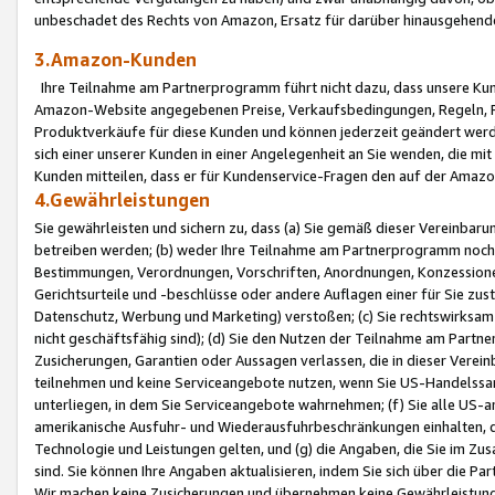
unbeschadet des Rechts von Amazon, Ersatz für darüber hinausgehen
3.Amazon-Kunden
Ihre Teilnahme am Partnerprogramm führt nicht dazu, dass unsere Kun
Amazon-Website angegebenen Preise, Verkaufsbedingungen, Regeln, Ri
Produktverkäufe für diese Kunden und können jederzeit geändert werde
sich einer unserer Kunden in einer Angelegenheit an Sie wenden, die 
Kunden mitteilen, dass er für Kundenservice-Fragen den auf der Ama
4.Gewährleistungen
Sie gewährleisten und sichern zu, dass (a) Sie gemäß dieser Vereinba
betreiben werden; (b) weder Ihre Teilnahme am Partnerprogramm noch d
Bestimmungen, Verordnungen, Vorschriften, Anordnungen, Konzessionen,
Gerichtsurteile und -beschlüsse oder andere Auflagen einer für Sie zu
Datenschutz, Werbung und Marketing) verstoßen; (c) Sie rechtswirksam 
nicht geschäftsfähig sind); (d) Sie den Nutzen der Teilnahme am Partne
Zusicherungen, Garantien oder Aussagen verlassen, die in dieser Verein
teilnehmen und keine Serviceangebote nutzen, wenn Sie US-Handelssa
unterliegen, in dem Sie Serviceangebote wahrnehmen; (f) Sie alle US
amerikanische Ausfuhr- und Wiederausfuhrbeschränkungen einhalten, 
Technologie und Leistungen gelten, und (g) die Angaben, die Sie im 
sind. Sie können Ihre Angaben aktualisieren, indem Sie sich über die 
Wir machen keine Zusicherungen und übernehmen keine Gewährleistun