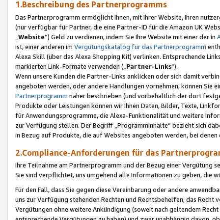
1.Beschreibung des Partnerprogramms
Das Partnerprogramm ermöglicht Ihnen, mit Ihrer Website, Ihren nutzer
(nur verfügbar für Partner, die eine Partner-ID für die Amazon UK We
„
Website
“) Geld zu verdienen, indem Sie Ihre Website mit einer der in
ist, einer anderen im
Vergütungskatalog für das Partnerprogramm
enth
Alexa Skill (über das Alexa Shopping Kit) verlinken. Entsprechende Lin
markierten Link-Formate verwenden („
Partner-Links
“).
Wenn unsere Kunden die Partner-Links anklicken oder sich damit verbi
angeboten werden, oder andere Handlungen vornehmen, können Sie eine
Partnerprogramm
näher beschrieben (und vorbehaltlich der dort festg
Produkte oder Leistungen können wir Ihnen Daten, Bilder, Texte, Linkfo
für Anwendungsprogramme, die Alexa-Funktionalität und weitere Inf
zur Verfügung stellen. Der Begriff „Programminhalte“ bezieht sich dabe
in Bezug auf Produkte, die auf Websites angeboten werden, bei denen 
2.Compliance-Anforderungen für das Partnerprog
Ihre Teilnahme am Partnerprogramm und der Bezug einer Vergütung setz
Sie sind verpflichtet, uns umgehend alle Informationen zu geben, die w
Für den Fall, dass Sie gegen diese Vereinbarung oder andere anwendba
uns zur Verfügung stehenden Rechten und Rechtsbehelfen, das Recht vo
Vergütungen ohne weitere Ankündigung (soweit nach geltendem Recht z
entsprechende Vergütungen zu haben) und zwar unabhängig davon, ob 