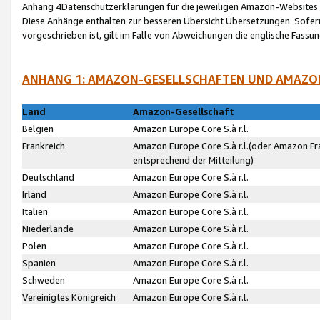
Anhang 4Datenschutzerklärungen für die jeweiligen Amazon-Websites
Diese Anhänge enthalten zur besseren Übersicht Übersetzungen. Sofe
vorgeschrieben ist, gilt im Falle von Abweichungen die englische Fass
ANHANG 1: AMAZON-GESELLSCHAFTEN UND AMAZO
Land
Amazon-Gesellschaft
Belgien
Amazon Europe Core S.à r.l.
Frankreich
Amazon Europe Core S.à r.l.(oder Amazon Fr
entsprechend der Mitteilung)
Deutschland
Amazon Europe Core S.à r.l.
Irland
Amazon Europe Core S.à r.l.
Italien
Amazon Europe Core S.à r.l.
Niederlande
Amazon Europe Core S.à r.l.
Polen
Amazon Europe Core S.à r.l.
Spanien
Amazon Europe Core S.à r.l.
Schweden
Amazon Europe Core S.à r.l.
Vereinigtes Königreich
Amazon Europe Core S.à r.l.