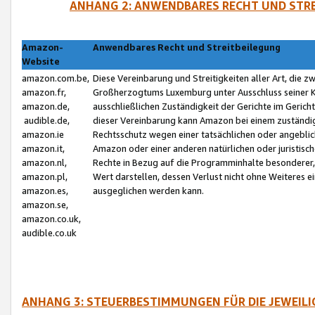
ANHANG 2: ANWENDBARES RECHT UND STRE
Amazon-
Anwendbares Recht und Streitbeilegung
Website
amazon.com.be,
Diese Vereinbarung und Streitigkeiten aller Art, die 
amazon.fr,
Großherzogtums Luxemburg unter Ausschluss seiner Kol
amazon.de,
ausschließlichen Zuständigkeit der Gerichte im Geri
audible.de,
dieser Vereinbarung kann Amazon bei einem zuständig
amazon.ie
Rechtsschutz wegen einer tatsächlichen oder angebli
amazon.it,
Amazon oder einer anderen natürlichen oder juristisc
amazon.nl,
Rechte in Bezug auf die Programminhalte besonderer,
amazon.pl,
Wert darstellen, dessen Verlust nicht ohne Weiteres e
amazon.es,
ausgeglichen werden kann.
amazon.se,
amazon.co.uk,
audible.co.uk
ANHANG 3: STEUERBESTIMMUNGEN FÜR DIE JEWEIL