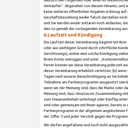
Verkäufen“. Abgesehen von diesem Hinweis, und a
keine weiteren öffentlichen Angaben in Bezug au
Geschäftsbeziehung weder falsch darstellen noch a
und Sie werden weder erklären noch andeuten, dass
dies ist gemäß der vorliegenden Vereinbarung ausd
6.Laufzeit und Kündigung
Die Laufzeit dieser Vereinbarung beginnt mit Ihre
oder aus wichtigem Grund durch schriftliche Kündi
Gerichtswegs), wobei eine solche Kündigung siebe
Ihrem Konto einloggen und unter „Kontoeinstellu
Ferner können wir diese Vereinbarung jederzeit aus
dieser Vereinbarung erheblich verletzen; (b) wenn
Tagen nach unserer Benachrichtigung an Sie behe
Teilnahme am Partnerprogramm ausgesetzt sein kö
wenn wir der Meinung sind, dass die Marke oder 
Meinung sind, dass Amazon im Zusammenhang mit d
zum Steuereinbehalt unterliegt oder künftig unter
sind oder gemeinsam mit Ihnen agieren, bereits in
Partnerprogramm in der allgemein angebotenen Fo
der Ziffer 5 und jeder Verstoß gegen die Programm
Wir dürfen angefallene und noch nicht ausgezahlt