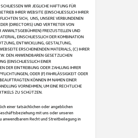
CHLIESSEN WIR JEGLICHE HAFTUNG FÜR
TRIEB IHRER WEBSITE (EINSCHLIESSLICH IHRER
FLICHTEN SICH, UNS, UNSERE VERBUNDENEN
EDER (DIRECTORS) UND VERTRETER VON
R ANWALTSGEBÜHREN) FREIZUSTELLEN UND
ATERIAL, EINSCHLIESSLICH DER KOMBINATION
NUTZUNG, ENTWICKLUNG, GESTALTUNG,
EBSEITE ERSCHEINENDEN MATERIALS, (C) IHRER
ZW. DEN ANWENDBAREN GESETZLICHEN
NG (EINSCHLIESSLICH EINER
BEN DER EINTREIBUNG ODER ZAHLUNG IHRER
LICHTUNGEN, ODER (F) FAHRLÄSSIGKEIT ODER
 BEAUFTRAGTEN KÖNNEN IM NAMEN EINER
HANDLUNG VORNEHMEN, UM EINE RECHTLICHE
TIKELS ZU SCHÜTZEN.
ich einer tatsächlichen oder angeblichen
Geschäftsbeziehung mit uns oder unseren
u anwendbarem Recht und Streitbeilegung in