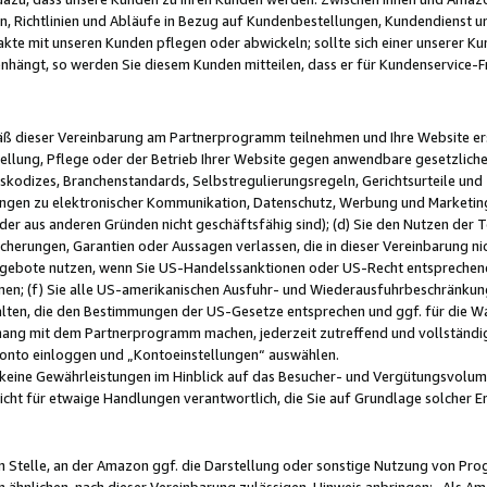
, Richtlinien und Abläufe in Bezug auf Kundenbestellungen, Kundendienst 
kte mit unseren Kunden pflegen oder abwickeln; sollte sich einer unserer Ku
nhängt, so werden Sie diesem Kunden mitteilen, dass er für Kundenservic
emäß dieser Vereinbarung am Partnerprogramm teilnehmen und Ihre Website er
ellung, Pflege oder der Betrieb Ihrer Website gegen anwendbare gesetzlich
skodizes, Branchenstandards, Selbstregulierungsregeln, Gerichtsurteile und 
ngen zu elektronischer Kommunikation, Datenschutz, Werbung und Marketing)
 oder aus anderen Gründen nicht geschäftsfähig sind); (d) Sie den Nutzen de
cherungen, Garantien oder Aussagen verlassen, die in dieser Vereinbarung nich
gebote nutzen, wenn Sie US-Handelssanktionen oder US-Recht entsprechen
men; (f) Sie alle US-amerikanischen Ausfuhr- und Wiederausfuhrbeschränkun
ten, die den Bestimmungen der US-Gesetze entsprechen und ggf. für die Wa
hang mit dem Partnerprogramm machen, jederzeit zutreffend und vollständig 
 Konto einloggen und „Kontoeinstellungen“ auswählen.
keine Gewährleistungen im Hinblick auf das Besucher- und Vergütungsvolu
icht für etwaige Handlungen verantwortlich, die Sie auf Grundlage solcher
en Stelle, an der Amazon ggf. die Darstellung oder sonstige Nutzung von Pr
 ähnlichen, nach dieser Vereinbarung zulässigen, Hinweis anbringen: „Als Ama