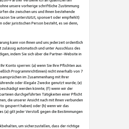
ohne unsere vorherige schriftliche Zustimmung
ürfen die zwischen uns und Ihnen bestehende
mazon Sie unterstützt, sponsert oder empfiehlt)
oder juristischen Person besteht, es sei denn,
arung kann von Ihnen und uns jederzeit ordentlich
t zulässig automatisch und unter Ausschluss des
gen, indem Sie sich über die Partner-Website in
hr Konto sperren: (a) wenn Sie Ihre Pflichten aus
eßlich Programmrichtlinien) nicht innerhalb von 7
ngsansprüchen im Zusammenhang mit Ihrer
ührende oder illegale Zwecke genutzt wurde; (e)
eschädigt werden könnte; (f) wenn wir der
rteien durchgeführten Tätigkeiten einer Pflicht
nen, die unserer Ansicht nach mit Ihnen verbunden
nto gesperrt haben) oder (h) wenn wir das
 (a) gilt jeder Verstoß gegen die Bestimmungen
ehalten, um sicherzustellen, dass der richtige