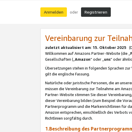
Anmelden
Registrieren
oder
Vereinbarung zur Teil
zuletzt aktualisiert am
:
15. Oktober 2025
(De
Willkommen auf Amazons Partner-Website (die „
Gesellschaften („
Amazon
“ oder „
uns
“ oder ähnl
Übersetzungen stehen in folgenden Sprachen zur 
gilt die englische Fassung.
Natürliche oder juristische Personen, die an uns
müssen die Vereinbarung zur Teilnahme am Amaz
Partner-Website stimmen Sie dieser Vereinbarung,
dieser Vereinbarung bilden (zum Beispiel die Vo
Partnerprogramm und die Markenrichtlinien für da
Amazon entsprechen, einschließlich des Verbots vo
Richtlinien sorgfältig durch.
1.Beschreibung des Partnerprogra