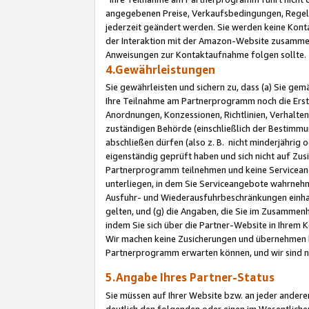
angegebenen Preise, Verkaufsbedingungen, Regeln
jederzeit geändert werden. Sie werden keine Konta
der Interaktion mit der Amazon-Website zusamme
Anweisungen zur Kontaktaufnahme folgen sollte.
4.Gewährleistungen
Sie gewährleisten und sichern zu, dass (a) Sie g
Ihre Teilnahme am Partnerprogramm noch die Erst
Anordnungen, Konzessionen, Richtlinien, Verhalten
zuständigen Behörde (einschließlich der Bestimmu
abschließen dürfen (also z. B. nicht minderjährig
eigenständig geprüft haben und sich nicht auf Zusi
Partnerprogramm teilnehmen und keine Servicean
unterliegen, in dem Sie Serviceangebote wahrneh
Ausfuhr- und Wiederausfuhrbeschränkungen einhal
gelten, und (g) die Angaben, die Sie im Zusammen
indem Sie sich über die Partner-Website in Ihrem
Wir machen keine Zusicherungen und übernehmen 
Partnerprogramm erwarten können, und wir sind n
5.Angabe Ihres Partner-Status
Sie müssen auf Ihrer Website bzw. an jeder ander
deutlich den folgenden oder einen im Wesentlichen