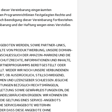
it dieser Vereinbarung eingeräumten
 den Programmrichtlinien festgelegten Rechte und
 nach Beendigung dieser Vereinbarung fortbestehen.
einbarung und der Haftung wegen eines Verstoßes
GEBOTEN WERDEN, SOWIE PARTNER-LINKS,
ALTE VON PRODUKTWERBUNG, UNSERE DOMAIN-
SCHLIESSLICH DER AMAZON-MARKEN) UND DIE
SCHUTZRECHTE, INFORMATIONEN UND INHALTE,
PARTNERPROGRAMMS BEREITGESTELLT ODER
ELLT. WEDER WIR NOCH UNSERE VERBUNDENEN
T, OB AUSDRÜCKLICH, STILLSCHWEIGEND,
MEN UND LIZENZGEBER SCHLIESSEN JEGLICHE
ISTUNGEN BEZÜGLICH RECHTSMÄNGELN,
LETZUNG SOWIE GEWÄHRLEISTUNGEN EIN, DIE
ANDELSBRÄUCHEN ERGEBEN. WIR KÖNNEN EIN
 DIE GELTUNG EINES SERVICE-ANGEBOTS
IE SERVICEANGEBOTE WEITERHIN
ODER DASS DIESE ANGEBOTE OHNE