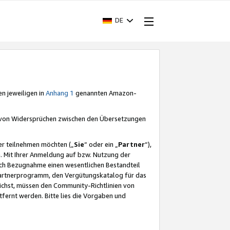
DE
en jeweiligen in
Anhang 1
genannten Amazon-
e von Widersprüchen zwischen den Übersetzungen
er teilnehmen möchten („
Sie
“ oder ein „
Partner
“),
. Mit Ihrer Anmeldung auf bzw. Nutzung der
durch Bezugnahme einen wesentlichen Bestandteil
 Partnerprogramm, den Vergütungskatalog für das
ichst, müssen den Community-Richtlinien von
fernt werden. Bitte lies die Vorgaben und