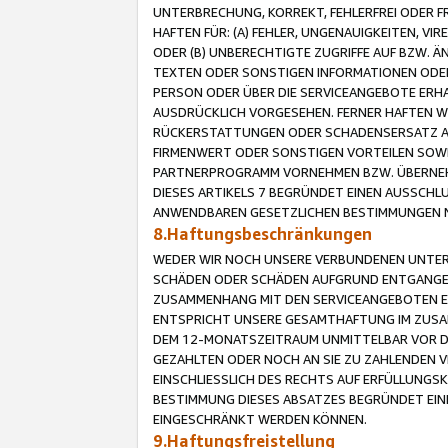
UNTERBRECHUNG, KORREKT, FEHLERFREI ODER 
HAFTEN FÜR: (A) FEHLER, UNGENAUIGKEITEN, 
ODER (B) UNBERECHTIGTE ZUGRIFFE AUF BZW. 
TEXTEN ODER SONSTIGEN INFORMATIONEN ODER 
PERSON ODER ÜBER DIE SERVICEANGEBOTE ERHA
AUSDRÜCKLICH VORGESEHEN. FERNER HAFTEN 
RÜCKERSTATTUNGEN ODER SCHADENSERSATZ AU
FIRMENWERT ODER SONSTIGEN VORTEILEN SOWIE
PARTNERPROGRAMM VORNEHMEN BZW. ÜBERNEHM
DIESES ARTIKELS 7 BEGRÜNDET EINEN AUSSCH
ANWENDBAREN GESETZLICHEN BESTIMMUNGEN 
8.Haftungsbeschränkungen
WEDER WIR NOCH UNSERE VERBUNDENEN UNTERN
SCHÄDEN ODER SCHÄDEN AUFGRUND ENTGANGENE
ZUSAMMENHANG MIT DEN SERVICEANGEBOTEN EN
ENTSPRICHT UNSERE GESAMTHAFTUNG IM ZUSAM
DEM 12-MONATSZEITRAUM UNMITTELBAR VOR DE
GEZAHLTEN ODER NOCH AN SIE ZU ZAHLENDEN V
EINSCHLIESSLICH DES RECHTS AUF ERFÜLLUNGS
BESTIMMUNG DIESES ABSATZES BEGRÜNDET EI
EINGESCHRÄNKT WERDEN KÖNNEN.
9.Haftungsfreistellung