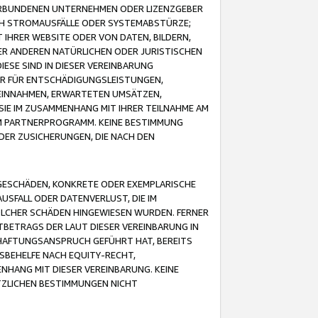
VERBUNDENEN UNTERNEHMEN ODER LIZENZGEBER
ICH STROMAUSFÄLLE ODER SYSTEMABSTÜRZE;
IHRER WEBSITE ODER VON DATEN, BILDERN,
ER ANDEREN NATÜRLICHEN ODER JURISTISCHEN
ESE SIND IN DIESER VEREINBARUNG
R FÜR ENTSCHÄDIGUNGSLEISTUNGEN,
EINNAHMEN, ERWARTETEN UMSÄTZEN,
SIE IM ZUSAMMENHANG MIT IHRER TEILNAHME AM
M PARTNERPROGRAMM. KEINE BESTIMMUNG
DER ZUSICHERUNGEN, DIE NACH DEN
GESCHÄDEN, KONKRETE ODER EXEMPLARISCHE
SFALL ODER DATENVERLUST, DIE IM
OLCHER SCHÄDEN HINGEWIESEN WURDEN. FERNER
BETRAGS DER LAUT DIESER VEREINBARUNG IN
HAFTUNGSANSPRUCH GEFÜHRT HAT, BEREITS
SBEHELFE NACH EQUITY-RECHT,
NHANG MIT DIESER VEREINBARUNG. KEINE
TZLICHEN BESTIMMUNGEN NICHT