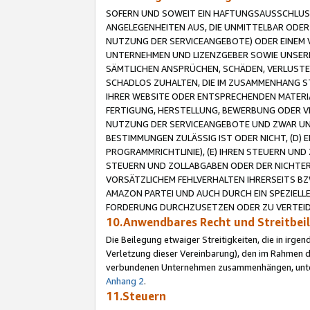
SOFERN UND SOWEIT EIN HAFTUNGSAUSSCHLUSS
ANGELEGENHEITEN AUS, DIE UNMITTELBAR ODER 
NUTZUNG DER SERVICEANGEBOTE) ODER EINEM V
UNTERNEHMEN UND LIZENZGEBER SOWIE UNSERE 
SÄMTLICHEN ANSPRÜCHEN, SCHÄDEN, VERLUSTE
SCHADLOS ZUHALTEN, DIE IM ZUSAMMENHANG STE
IHRER WEBSITE ODER ENTSPRECHENDEN MATERIA
FERTIGUNG, HERSTELLUNG, BEWERBUNG ODER VE
NUTZUNG DER SERVICEANGEBOTE UND ZWAR UN
BESTIMMUNGEN ZULÄSSIG IST ODER NICHT, (D) 
PROGRAMMRICHTLINIE), (E) IHREN STEUERN UN
STEUERN UND ZOLLABGABEN ODER DER NICHTER
VORSÄTZLICHEM FEHLVERHALTEN IHRERSEITS BZ
AMAZON PARTEI UND AUCH DURCH EIN SPEZIELL
FORDERUNG DURCHZUSETZEN ODER ZU VERTEIDI
10.Anwendbares Recht und Streitbe
Die Beilegung etwaiger Streitigkeiten, die in irg
Verletzung dieser Vereinbarung), den im Rahmen d
verbundenen Unternehmen zusammenhängen, unterl
Anhang 2
.
11.Steuern