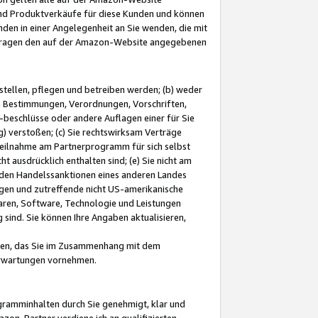
und Produktverkäufe für diese Kunden und können
nden in einer Angelegenheit an Sie wenden, die mit
e-Fragen den auf der Amazon-Website angegebenen
stellen, pflegen und betreiben werden; (b) weder
e Bestimmungen, Verordnungen, Vorschriften,
-beschlüsse oder andere Auflagen einer für Sie
 verstoßen; (c) Sie rechtswirksam Verträge
r Teilnahme am Partnerprogramm für sich selbst
t ausdrücklich enthalten sind; (e) Sie nicht am
den Handelssanktionen eines anderen Landes
gen und zutreffende nicht US-amerikanische
ren, Software, Technologie und Leistungen
sind. Sie können Ihre Angaben aktualisieren,
men, das Sie im Zusammenhang mit dem
 Erwartungen vornehmen.
ogramminhalten durch Sie genehmigt, klar und
zon-Partner verdiene ich an qualifizierten