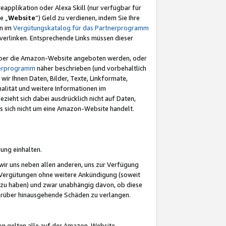
eapplikation oder Alexa Skill (nur verfügbar für
e „
Website
“) Geld zu verdienen, indem Sie Ihre
en im
Vergütungskatalog für das Partnerprogramm
t) verlinken. Entsprechende Links müssen dieser
e über die Amazon-Website angeboten werden, oder
nerprogramm
näher beschrieben (und vorbehaltlich
ir Ihnen Daten, Bilder, Texte, Linkformate,
alität und weitere Informationen im
zieht sich dabei ausdrücklich nicht auf Daten,
es sich nicht um eine Amazon-Website handelt.
rung einhalten.
ir uns neben allen anderen, uns zur Verfügung
n Vergütungen ohne weitere Ankündigung (soweit
 zu haben) und zwar unabhängig davon, ob diese
darüber hinausgehende Schäden zu verlangen.
on gelten alle auf der Amazon-Website