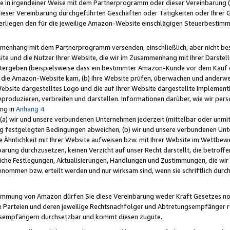
e in irgendeiner Weise mit dem Partnerprogramm oder dieser Vereinbarung (ei
ieser Vereinbarung durchgeführten Geschäften oder Tätigkeiten oder Ihrer 
liegen den für die jeweilige Amazon-Website einschlägigen Steuerbestim
mmenhang mit dem Partnerprogramm versenden, einschließlich, aber nicht be
site und die Nutzer Ihrer Website, die wir im Zusammenhang mit Ihrer Darst
itergeben (beispielsweise dass ein bestimmter Amazon-Kunde vor dem Kauf
uf die Amazon-Website kam, (b) Ihre Website prüfen, überwachen und anderwei
r Website dargestelltes Logo und die auf Ihrer Website dargestellte Impleme
reproduzieren, verbreiten und darstellen. Informationen darüber, wie wir per
ng in
Anhang 4
.
 (a) wir und unsere verbundenen Unternehmen jederzeit (mittelbar oder unmit
ng festgelegten Bedingungen abweichen, (b) wir und unsere verbundenen Unte
 Ähnlichkeit mit Ihrer Website aufweisen bzw. mit Ihrer Website im Wettbewer
barung durchzusetzen, keinen Verzicht auf unser Recht darstellt, die betrof
liche Festlegungen, Aktualisierungen, Handlungen und Zustimmungen, die wi
enommen bzw. erteilt werden und nur wirksam sind, wenn sie schriftlich dur
stimmung von Amazon dürfen Sie diese Vereinbarung weder Kraft Gesetzes no
die Parteien und deren jeweilige Rechtsnachfolger und Abtretungsempfänger 
ngsempfängern durchsetzbar und kommt diesen zugute.