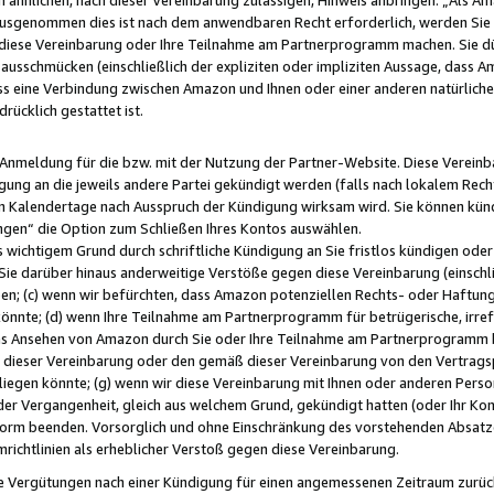
usgenommen dies ist nach dem anwendbaren Recht erforderlich, werden Sie 
f diese Vereinbarung oder Ihre Teilnahme am Partnerprogramm machen. Sie d
usschmücken (einschließlich der expliziten oder impliziten Aussage, dass A
 eine Verbindung zwischen Amazon und Ihnen oder einer anderen natürlichen 
rücklich gestattet ist.
r Anmeldung für die bzw. mit der Nutzung der Partner-Website. Diese Vereinb
gung an die jeweils andere Partei gekündigt werden (falls nach lokalem Rech
n Kalendertage nach Ausspruch der Kündigung wirksam wird. Sie können kündi
ngen“ die Option zum Schließen Ihres Kontos auswählen.
 wichtigem Grund durch schriftliche Kündigung an Sie fristlos kündigen oder I
 Sie darüber hinaus anderweitige Verstöße gegen diese Vereinbarung (einschli
ben; (c) wenn wir befürchten, dass Amazon potenziellen Rechts- oder Haftu
nnte; (d) wenn Ihre Teilnahme am Partnerprogramm für betrügerische, irref
das Ansehen von Amazon durch Sie oder Ihre Teilnahme am Partnerprogramm b
ieser Vereinbarung oder den gemäß dieser Vereinbarung von den Vertragspa
liegen könnte; (g) wenn wir diese Vereinbarung mit Ihnen oder anderen Perso
 der Vergangenheit, gleich aus welchem Grund, gekündigt hatten (oder Ihr Ko
rm beenden. Vorsorglich und ohne Einschränkung des vorstehenden Absatzes
richtlinien als erheblicher Verstoß gegen diese Vereinbarung.
e Vergütungen nach einer Kündigung für einen angemessenen Zeitraum zurückb