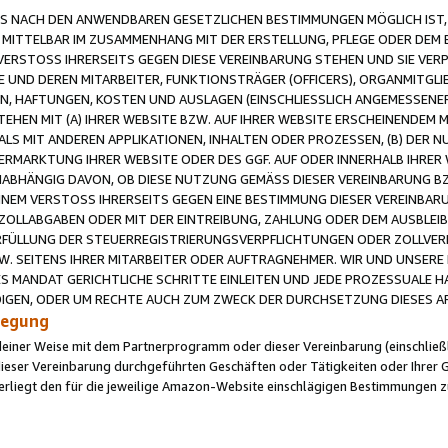
 NACH DEN ANWENDBAREN GESETZLICHEN BESTIMMUNGEN MÖGLICH IST, S
MITTELBAR IM ZUSAMMENHANG MIT DER ERSTELLUNG, PFLEGE ODER DEM BE
ERSTOSS IHRERSEITS GEGEN DIESE VEREINBARUNG STEHEN UND SIE VERP
UND DEREN MITARBEITER, FUNKTIONSTRÄGER (OFFICERS), ORGANMITGLI
N, HAFTUNGEN, KOSTEN UND AUSLAGEN (EINSCHLIESSLICH ANGEMESSENE
HEN MIT (A) IHRER WEBSITE BZW. AUF IHRER WEBSITE ERSCHEINENDEM M
LS MIT ANDEREN APPLIKATIONEN, INHALTEN ODER PROZESSEN, (B) DER 
RMARKTUNG IHRER WEBSITE ODER DES GGF. AUF ODER INNERHALB IHRER W
ABHÄNGIG DAVON, OB DIESE NUTZUNG GEMÄSS DIESER VEREINBARUNG B
EINEM VERSTOSS IHRERSEITS GEGEN EINE BESTIMMUNG DIESER VEREINBARU
D ZOLLABGABEN ODER MIT DER EINTREIBUNG, ZAHLUNG ODER DEM AUSBLEI
FÜLLUNG DER STEUERREGISTRIERUNGSVERPFLICHTUNGEN ODER ZOLLVERPF
W. SEITENS IHRER MITARBEITER ODER AUFTRAGNEHMER. WIR UND UNSERE
ES MANDAT GERICHTLICHE SCHRITTE EINLEITEN UND JEDE PROZESSUALE 
GEN, ODER UM RECHTE AUCH ZUM ZWECK DER DURCHSETZUNG DIESES AR
ilegung
endeiner Weise mit dem Partnerprogramm oder dieser Vereinbarung (einschließl
ieser Vereinbarung durchgeführten Geschäften oder Tätigkeiten oder Ihrer 
iegt den für die jeweilige Amazon-Website einschlägigen Bestimmungen z