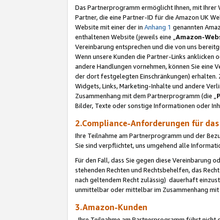
Das Partnerprogramm ermöglicht Ihnen, mit Ihrer W
Partner, die eine Partner-ID für die Amazon UK W
Website mit einer der in
Anhang 1
genannten Amazon
enthaltenen Website (jeweils eine „
Amazon-Webs
Vereinbarung entsprechen und die von uns bereitg
Wenn unsere Kunden die Partner-Links anklicken 
andere Handlungen vornehmen, können Sie eine Ver
der dort festgelegten Einschränkungen) erhalten. 
Widgets, Links, Marketing-Inhalte und andere Ver
Zusammenhang mit dem Partnerprogramm (die „
Bilder, Texte oder sonstige Informationen oder In
2.Compliance-Anforderungen für d
Ihre Teilnahme am Partnerprogramm und der Bezug 
Sie sind verpflichtet, uns umgehend alle Informat
Für den Fall, dass Sie gegen diese Vereinbarung 
stehenden Rechten und Rechtsbehelfen, das Recht
nach geltendem Recht zulässig) dauerhaft einzus
unmittelbar oder mittelbar im Zusammenhang mit
3.Amazon-Kunden
Ihre Teilnahme am Partnerprogramm führt nicht d