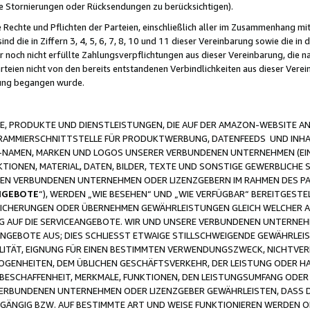
ge Stornierungen oder Rücksendungen zu berücksichtigen).
 Rechte und Pflichten der Parteien, einschließlich aller im Zusammenhang m
 die in Ziffern 3, 4, 5, 6, 7, 8, 10 und 11 dieser Vereinbarung sowie die in
er noch nicht erfüllte Zahlungsverpflichtungen aus dieser Vereinbarung, die
arteien nicht von den bereits entstandenen Verbindlichkeiten aus dieser Ver
gung begangen wurde.
 PRODUKTE UND DIENSTLEISTUNGEN, DIE AUF DER AMAZON-WEBSITE AN
GRAMMIERSCHNITTSTELLE FÜR PRODUKTWERBUNG, DATENFEEDS UND INH
-NAMEN, MARKEN UND LOGOS UNSERER VERBUNDENEN UNTERNEHMEN (EIN
IONEN, MATERIAL, DATEN, BILDER, TEXTE UND SONSTIGE GEWERBLICHE 
EREN VERBUNDENEN UNTERNEHMEN ODER LIZENZGEBERN IM RAHMEN DES 
NGEBOTE
“), WERDEN „WIE BESEHEN“ UND „WIE VERFÜGBAR“ BEREITGEST
CHERUNGEN ODER ÜBERNEHMEN GEWÄHRLEISTUNGEN GLEICH WELCHER AR
ZUG AUF DIE SERVICEANGEBOTE. WIR UND UNSERE VERBUNDENEN UNTERNEH
ANGEBOTE AUS; DIES SCHLIESST ETWAIGE STILLSCHWEIGENDE GEWÄHRLE
LITÄT, EIGNUNG FÜR EINEN BESTIMMTEN VERWENDUNGSZWECK, NICHTVER
OGENHEITEN, DEM ÜBLICHEN GESCHÄFTSVERKEHR, DER LEISTUNG ODER H
 BESCHAFFENHEIT, MERKMALE, FUNKTIONEN, DEN LEISTUNGSUMFANG ODER
VERBUNDENEN UNTERNEHMEN ODER LIZENZGEBER GEWÄHRLEISTEN, DASS D
HGÄNGIG BZW. AUF BESTIMMTE ART UND WEISE FUNKTIONIEREN WERDEN 