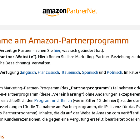
nahme am Amazon-Partnerprogramm
rzeitige Partner - sehen Sie
hier
, was sich geändert hat).
Partner-Website
“). Hier können Sie Ihre Marketing-Partner-Beziehung zu d
iche Bezeichnung) verwalten.
Verfügung :
Englisch
,
Französisch
,
Italienisch
,
Spanisch
und
Polnisch
. Im Fall
erem Marketing-Partner-Programm (das „
Partnerprogramm
“) teilnehmen od
on-Partnerprogramm (diese „
Vereinbarung
“) ohne Änderungen akzeptieren
 einschließlich den
Programmrichtlinien
(wie in Ziffer 12 definiert) zu, die 
raussetzungen für die Teilnahme am Partnerprogramm, die IP-Lizenz für das
s Partnerprogramm). Inhalte, die du auf der Website Amazon.com veröffentl
n Kundenrezensionen, die gegen eine Vergütung erstellt, bearbeitet oder ent
mms