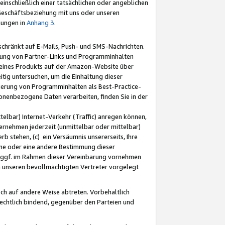
nschließlich einer tatsächlichen oder angeblichen
Geschäftsbeziehung mit uns oder unseren
mungen in
Anhang 3
.
schränkt auf E-Mails, Push- und SMS-Nachrichten.
ellung von Partner-Links und Programminhalten
 eines Produkts auf der Amazon-Website über
tig untersuchen, um die Einhaltung dieser
ntierung von Programminhalten als Best-Practice-
sonenbezogene Daten verarbeiten, finden Sie in der
telbar) Internet-Verkehr (Traffic) anregen können,
rnehmen jederzeit (unmittelbar oder mittelbar)
b stehen, (c) ein Versäumnis unsererseits, Ihre
fene oder eine andere Bestimmung dieser
r ggf. im Rahmen dieser Vereinbarung vornehmen
ch unseren bevollmächtigten Vertreter vorgelegt
ch auf andere Weise abtreten. Vorbehaltlich
rechtlich bindend, gegenüber den Parteien und