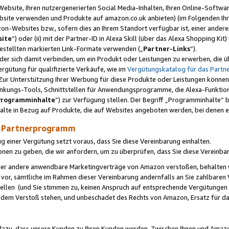
ebsite, Ihren nutzergenerierten Social Media-Inhalten, Ihren Online-Softwar
ebsite verwenden und Produkte auf amazon.co.uk anbieten) (im Folgenden Ihr
-Websites bzw., sofern dies an Ihrem Standort verfügbar ist, einer ander
ite
“) oder (ii) mit der Partner-ID in Alexa Skill (über das Alexa Shopping Ki
estellten markierten Link-Formate verwenden („
Partner-Links
“).
oder sich damit verbinden, um ein Produkt oder Leistungen zu erwerben, di
gütung für qualifizierte Verkäufe, wie im
Vergütungskatalog für das Part
Zur Unterstützung Ihrer Werbung für diese Produkte oder Leistungen können w
linkungs-Tools, Schnittstellen für Anwendungsprogramme, die Alexa-Funktion
Programminhalte
“) zur Verfügung stellen. Der Begriff „Programminhalte“ be
halte in Bezug auf Produkte, die auf Websites angeboten werden, bei denen 
as Partnerprogramm
einer Vergütung setzt voraus, dass Sie diese Vereinbarung einhalten.
ionen zu geben, die wir anfordern, um zu überprüfen, dass Sie diese Vereinba
oder andere anwendbare Marketingverträge von Amazon verstoßen, behalten w
 vor, sämtliche im Rahmen dieser Vereinbarung andernfalls an Sie zahlbare
tellen (und Sie stimmen zu, keinen Anspruch auf entsprechende Vergütungen
 dem Verstoß stehen, und unbeschadet des Rechts von Amazon, Ersatz für 
azu, dass unsere Kunden zu Ihren Kunden werden. Zwischen Ihnen und Amaz