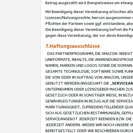
Betrag ausgezahlt wird (beispielsweise um etwai
Mit Beendigung dieser Vereinbarung erlöschen alle
Lizenzen/Nutzungsrechte; hiervon ausgenommen sind
Pflichten der Parteien sowie ggf. entstandene, ab
Die Beendigung dieser Vereinbarung befreit die P
gegen diese Vereinbarung, der vor deren Beendi
7.Haftungsausschlüsse
DAS PARTNERPROGRAMM, DIE AMAZON-WEBSITE,
LINKFORMATE, INHALTE, DIE ANWENDUNGSPRO
NAMEN, MARKEN UND LOGOS SOWIE DIE DOMAIN
GESAMTE TECHNOLOGIE, SOFTWARE SOWIE FUNKT
DIE VON ODER IM AUFTRAG VON AMAZON, UNS
GENUTZT WERDEN (INSGESAMT DIE „
SERVICEA
UNTERNEHMEN ODER LIZENZGEBER MACHEN ZUSI
GESETZLICH ODER IN SONSTIGER WEISE, IN BE
GEWÄHRLEISTUNGEN IN BEZUG AUF DIE SERVICE
MARKTGÄNGIGKEIT, ZUFRIEDENSTELLENDER QUA
SICH AUS GESETZLICHEN BESTIMMUNGEN, GEPFL
SERVICEANGEBOT JEDERZEIT BEENDEN BZW. DIE
JEDERZEIT ÄNDERN. WEDER WIR NOCH UNSERE 
BEREITGESTELLT ODER WIE BESCHRIEBEN DURC