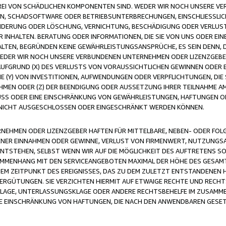
FREI VON SCHÄDLICHEN KOMPONENTEN SIND. WEDER WIR NOCH UNSERE 
VIREN, SCHADSOFTWARE ODER BETRIEBSUNTERBRECHUNGEN, EINSCHLIESSL
ÄNDERUNG ODER LÖSCHUNG, VERNICHTUNG, BESCHÄDIGUNG ODER VERLUST 
INHALTEN. BERATUNG ODER INFORMATIONEN, DIE SIE VON UNS ODER EIN
LTEN, BEGRÜNDEN KEINE GEWÄHRLEISTUNGSANSPRÜCHE, ES SEIN DENN, DI
WEDER WIR NOCH UNSERE VERBUNDENEN UNTERNEHMEN ODER LIZENZGEBE
FGRUND (X) DES VERLUSTS VON VORAUSSICHTLICHEN GEWINNEN ODER 
 (Y) VON INVESTITIONEN, AUFWENDUNGEN ODER VERPFLICHTUNGEN, DIE 
EN ODER (Z) DER BEENDIGUNG ODER AUSSETZUNG IHRER TEILNAHME A
LUSS ODER EINE EINSCHRÄNKUNG VON GEWÄHRLEISTUNGEN, HAFTUNGEN O
NICHT AUSGESCHLOSSEN ODER EINGESCHRÄNKT WERDEN KÖNNEN.
EHMEN ODER LIZENZGEBER HAFTEN FÜR MITTELBARE, NEBEN- ODER FOL
R EINNAHMEN ODER GEWINNE, VERLUST VON FIRMENWERT, NUTZUNGSAU
TSTEHEN, SELBST WENN WIR AUF DIE MÖGLICHKEIT DES AUFTRETENS S
MENHANG MIT DEN SERVICEANGEBOTEN MAXIMAL DER HÖHE DES GESAMT
M ZEITPUNKT DES EREIGNISSES, DAS ZU DEM ZULETZT ENTSTANDENEN 
ERGÜTUNGEN. SIE VERZICHTEN HIERMIT AUF ETWAIGE RECHTE UND RECHT
KLAGE, UNTERLASSUNGSKLAGE ODER ANDERE RECHTSBEHELFE IM ZUSAMME
NE EINSCHRÄNKUNG VON HAFTUNGEN, DIE NACH DEN ANWENDBAREN GESE