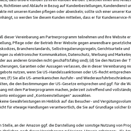
, Richtlinien und Abläufe in Bezug auf Kundenbestellungen, Kundendienst 
kte mit unseren Kunden pflegen oder abwickeln; sollte sich einer unserer Ku
nhängt, so werden Sie diesem Kunden mitteilen, dass er für Kundenservic
emäß dieser Vereinbarung am Partnerprogramm teilnehmen und Ihre Website er
ellung, Pflege oder der Betrieb Ihrer Website gegen anwendbare gesetzlich
skodizes, Branchenstandards, Selbstregulierungsregeln, Gerichtsurteile und 
ngen zu elektronischer Kommunikation, Datenschutz, Werbung und Marketing)
 oder aus anderen Gründen nicht geschäftsfähig sind); (d) Sie den Nutzen de
cherungen, Garantien oder Aussagen verlassen, die in dieser Vereinbarung nich
gebote nutzen, wenn Sie US-Handelssanktionen oder US-Recht entsprechen
men; (f) Sie alle US-amerikanischen Ausfuhr- und Wiederausfuhrbeschränkun
ten, die den Bestimmungen der US-Gesetze entsprechen und ggf. für die Wa
hang mit dem Partnerprogramm machen, jederzeit zutreffend und vollständig 
 Konto einloggen und „Kontoeinstellungen“ auswählen.
keine Gewährleistungen im Hinblick auf das Besucher- und Vergütungsvolu
icht für etwaige Handlungen verantwortlich, die Sie auf Grundlage solcher
en Stelle, an der Amazon ggf. die Darstellung oder sonstige Nutzung von Pr
 ähnlichen, nach dieser Vereinbarung zulässigen, Hinweis anbringen: „Als Ama