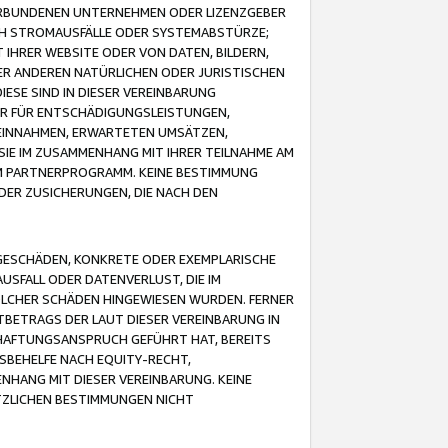
VERBUNDENEN UNTERNEHMEN ODER LIZENZGEBER
ICH STROMAUSFÄLLE ODER SYSTEMABSTÜRZE;
IHRER WEBSITE ODER VON DATEN, BILDERN,
ER ANDEREN NATÜRLICHEN ODER JURISTISCHEN
ESE SIND IN DIESER VEREINBARUNG
R FÜR ENTSCHÄDIGUNGSLEISTUNGEN,
EINNAHMEN, ERWARTETEN UMSÄTZEN,
SIE IM ZUSAMMENHANG MIT IHRER TEILNAHME AM
M PARTNERPROGRAMM. KEINE BESTIMMUNG
DER ZUSICHERUNGEN, DIE NACH DEN
GESCHÄDEN, KONKRETE ODER EXEMPLARISCHE
SFALL ODER DATENVERLUST, DIE IM
OLCHER SCHÄDEN HINGEWIESEN WURDEN. FERNER
BETRAGS DER LAUT DIESER VEREINBARUNG IN
HAFTUNGSANSPRUCH GEFÜHRT HAT, BEREITS
SBEHELFE NACH EQUITY-RECHT,
NHANG MIT DIESER VEREINBARUNG. KEINE
TZLICHEN BESTIMMUNGEN NICHT