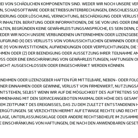
FREI VON SCHÄDLICHEN KOMPONENTEN SIND. WEDER WIR NOCH UNSERE 
VIREN, SCHADSOFTWARE ODER BETRIEBSUNTERBRECHUNGEN, EINSCHLIESSL
ÄNDERUNG ODER LÖSCHUNG, VERNICHTUNG, BESCHÄDIGUNG ODER VERLUST 
INHALTEN. BERATUNG ODER INFORMATIONEN, DIE SIE VON UNS ODER EIN
LTEN, BEGRÜNDEN KEINE GEWÄHRLEISTUNGSANSPRÜCHE, ES SEIN DENN, DI
WEDER WIR NOCH UNSERE VERBUNDENEN UNTERNEHMEN ODER LIZENZGEBE
FGRUND (X) DES VERLUSTS VON VORAUSSICHTLICHEN GEWINNEN ODER 
 (Y) VON INVESTITIONEN, AUFWENDUNGEN ODER VERPFLICHTUNGEN, DIE 
EN ODER (Z) DER BEENDIGUNG ODER AUSSETZUNG IHRER TEILNAHME A
LUSS ODER EINE EINSCHRÄNKUNG VON GEWÄHRLEISTUNGEN, HAFTUNGEN O
NICHT AUSGESCHLOSSEN ODER EINGESCHRÄNKT WERDEN KÖNNEN.
EHMEN ODER LIZENZGEBER HAFTEN FÜR MITTELBARE, NEBEN- ODER FOL
R EINNAHMEN ODER GEWINNE, VERLUST VON FIRMENWERT, NUTZUNGSAU
TSTEHEN, SELBST WENN WIR AUF DIE MÖGLICHKEIT DES AUFTRETENS S
MENHANG MIT DEN SERVICEANGEBOTEN MAXIMAL DER HÖHE DES GESAMT
M ZEITPUNKT DES EREIGNISSES, DAS ZU DEM ZULETZT ENTSTANDENEN 
ERGÜTUNGEN. SIE VERZICHTEN HIERMIT AUF ETWAIGE RECHTE UND RECHT
KLAGE, UNTERLASSUNGSKLAGE ODER ANDERE RECHTSBEHELFE IM ZUSAMME
NE EINSCHRÄNKUNG VON HAFTUNGEN, DIE NACH DEN ANWENDBAREN GESE