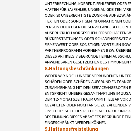
UNTERBRECHUNG, KORREKT, FEHLERFREI ODER 
HAFTEN FÜR: (A) FEHLER, UNGENAUIGKEITEN, 
ODER (B) UNBERECHTIGTE ZUGRIFFE AUF BZW. 
TEXTEN ODER SONSTIGEN INFORMATIONEN ODER 
PERSON ODER ÜBER DIE SERVICEANGEBOTE ERHA
AUSDRÜCKLICH VORGESEHEN. FERNER HAFTEN 
RÜCKERSTATTUNGEN ODER SCHADENSERSATZ AU
FIRMENWERT ODER SONSTIGEN VORTEILEN SOWIE
PARTNERPROGRAMM VORNEHMEN BZW. ÜBERNEHM
DIESES ARTIKELS 7 BEGRÜNDET EINEN AUSSCH
ANWENDBAREN GESETZLICHEN BESTIMMUNGEN 
8.Haftungsbeschränkungen
WEDER WIR NOCH UNSERE VERBUNDENEN UNTERN
SCHÄDEN ODER SCHÄDEN AUFGRUND ENTGANGENE
ZUSAMMENHANG MIT DEN SERVICEANGEBOTEN EN
ENTSPRICHT UNSERE GESAMTHAFTUNG IM ZUSAM
DEM 12-MONATSZEITRAUM UNMITTELBAR VOR DE
GEZAHLTEN ODER NOCH AN SIE ZU ZAHLENDEN V
EINSCHLIESSLICH DES RECHTS AUF ERFÜLLUNGS
BESTIMMUNG DIESES ABSATZES BEGRÜNDET EI
EINGESCHRÄNKT WERDEN KÖNNEN.
9.Haftungsfreistellung