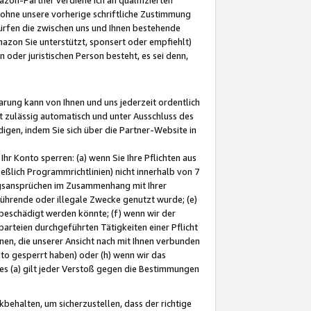
ohne unsere vorherige schriftliche Zustimmung
ürfen die zwischen uns und Ihnen bestehende
mazon Sie unterstützt, sponsert oder empfiehlt)
oder juristischen Person besteht, es sei denn,
arung kann von Ihnen und uns jederzeit ordentlich
t zulässig automatisch und unter Ausschluss des
gen, indem Sie sich über die Partner-Website in
hr Konto sperren: (a) wenn Sie Ihre Pflichten aus
eßlich Programmrichtlinien) nicht innerhalb von 7
ngsansprüchen im Zusammenhang mit Ihrer
ührende oder illegale Zwecke genutzt wurde; (e)
eschädigt werden könnte; (f) wenn wir der
rteien durchgeführten Tätigkeiten einer Pflicht
nen, die unserer Ansicht nach mit Ihnen verbunden
nto gesperrt haben) oder (h) wenn wir das
 (a) gilt jeder Verstoß gegen die Bestimmungen
ehalten, um sicherzustellen, dass der richtige