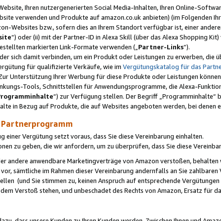
ebsite, Ihren nutzergenerierten Social Media-Inhalten, Ihren Online-Softwar
ebsite verwenden und Produkte auf amazon.co.uk anbieten) (im Folgenden Ihr
-Websites bzw., sofern dies an Ihrem Standort verfügbar ist, einer ander
ite
“) oder (ii) mit der Partner-ID in Alexa Skill (über das Alexa Shopping Ki
estellten markierten Link-Formate verwenden („
Partner-Links
“).
oder sich damit verbinden, um ein Produkt oder Leistungen zu erwerben, di
gütung für qualifizierte Verkäufe, wie im
Vergütungskatalog für das Part
Zur Unterstützung Ihrer Werbung für diese Produkte oder Leistungen können w
linkungs-Tools, Schnittstellen für Anwendungsprogramme, die Alexa-Funktion
Programminhalte
“) zur Verfügung stellen. Der Begriff „Programminhalte“ be
halte in Bezug auf Produkte, die auf Websites angeboten werden, bei denen 
as Partnerprogramm
einer Vergütung setzt voraus, dass Sie diese Vereinbarung einhalten.
ionen zu geben, die wir anfordern, um zu überprüfen, dass Sie diese Vereinba
oder andere anwendbare Marketingverträge von Amazon verstoßen, behalten w
 vor, sämtliche im Rahmen dieser Vereinbarung andernfalls an Sie zahlbare
tellen (und Sie stimmen zu, keinen Anspruch auf entsprechende Vergütungen
 dem Verstoß stehen, und unbeschadet des Rechts von Amazon, Ersatz für 
azu, dass unsere Kunden zu Ihren Kunden werden. Zwischen Ihnen und Amaz