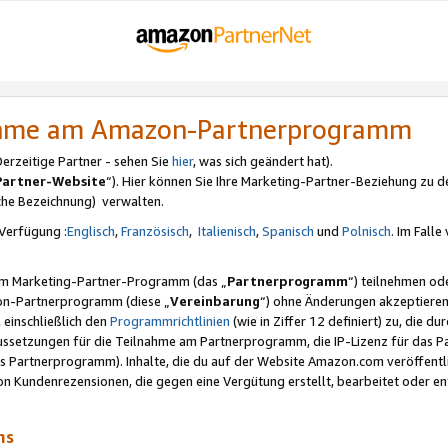
nahme am Amazon-Partnerprogramm
rzeitige Partner - sehen Sie
hier
, was sich geändert hat).
Partner-Website
“). Hier können Sie Ihre Marketing-Partner-Beziehung zu d
iche Bezeichnung) verwalten.
Verfügung :
Englisch
,
Französisch
,
Italienisch
,
Spanisch
und
Polnisch
. Im Fall
erem Marketing-Partner-Programm (das „
Partnerprogramm
“) teilnehmen od
on-Partnerprogramm (diese „
Vereinbarung
“) ohne Änderungen akzeptieren
 einschließlich den
Programmrichtlinien
(wie in Ziffer 12 definiert) zu, die 
raussetzungen für die Teilnahme am Partnerprogramm, die IP-Lizenz für das
s Partnerprogramm). Inhalte, die du auf der Website Amazon.com veröffentl
n Kundenrezensionen, die gegen eine Vergütung erstellt, bearbeitet oder ent
mms