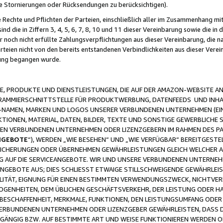
ge Stornierungen oder Rücksendungen zu berücksichtigen).
 Rechte und Pflichten der Parteien, einschließlich aller im Zusammenhang m
 die in Ziffern 3, 4, 5, 6, 7, 8, 10 und 11 dieser Vereinbarung sowie die in
er noch nicht erfüllte Zahlungsverpflichtungen aus dieser Vereinbarung, die
arteien nicht von den bereits entstandenen Verbindlichkeiten aus dieser Ver
gung begangen wurde.
 PRODUKTE UND DIENSTLEISTUNGEN, DIE AUF DER AMAZON-WEBSITE AN
GRAMMIERSCHNITTSTELLE FÜR PRODUKTWERBUNG, DATENFEEDS UND INH
-NAMEN, MARKEN UND LOGOS UNSERER VERBUNDENEN UNTERNEHMEN (EIN
IONEN, MATERIAL, DATEN, BILDER, TEXTE UND SONSTIGE GEWERBLICHE 
EREN VERBUNDENEN UNTERNEHMEN ODER LIZENZGEBERN IM RAHMEN DES 
NGEBOTE
“), WERDEN „WIE BESEHEN“ UND „WIE VERFÜGBAR“ BEREITGEST
CHERUNGEN ODER ÜBERNEHMEN GEWÄHRLEISTUNGEN GLEICH WELCHER AR
ZUG AUF DIE SERVICEANGEBOTE. WIR UND UNSERE VERBUNDENEN UNTERNEH
ANGEBOTE AUS; DIES SCHLIESST ETWAIGE STILLSCHWEIGENDE GEWÄHRLE
LITÄT, EIGNUNG FÜR EINEN BESTIMMTEN VERWENDUNGSZWECK, NICHTVER
OGENHEITEN, DEM ÜBLICHEN GESCHÄFTSVERKEHR, DER LEISTUNG ODER H
 BESCHAFFENHEIT, MERKMALE, FUNKTIONEN, DEN LEISTUNGSUMFANG ODER
VERBUNDENEN UNTERNEHMEN ODER LIZENZGEBER GEWÄHRLEISTEN, DASS D
HGÄNGIG BZW. AUF BESTIMMTE ART UND WEISE FUNKTIONIEREN WERDEN 