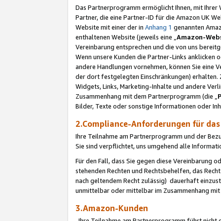
Das Partnerprogramm ermöglicht Ihnen, mit Ihrer W
Partner, die eine Partner-ID für die Amazon UK W
Website mit einer der in
Anhang 1
genannten Amazon
enthaltenen Website (jeweils eine „
Amazon-Webs
Vereinbarung entsprechen und die von uns bereitg
Wenn unsere Kunden die Partner-Links anklicken 
andere Handlungen vornehmen, können Sie eine Ver
der dort festgelegten Einschränkungen) erhalten. 
Widgets, Links, Marketing-Inhalte und andere Ver
Zusammenhang mit dem Partnerprogramm (die „
Bilder, Texte oder sonstige Informationen oder In
2.Compliance-Anforderungen für d
Ihre Teilnahme am Partnerprogramm und der Bezug 
Sie sind verpflichtet, uns umgehend alle Informat
Für den Fall, dass Sie gegen diese Vereinbarung 
stehenden Rechten und Rechtsbehelfen, das Recht
nach geltendem Recht zulässig) dauerhaft einzus
unmittelbar oder mittelbar im Zusammenhang mit
3.Amazon-Kunden
Ihre Teilnahme am Partnerprogramm führt nicht d