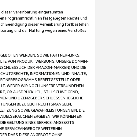
it dieser Vereinbarung eingeräumten
 den Programmrichtlinien festgelegten Rechte und
 nach Beendigung dieser Vereinbarung fortbestehen.
einbarung und der Haftung wegen eines Verstoßes
GEBOTEN WERDEN, SOWIE PARTNER-LINKS,
ALTE VON PRODUKTWERBUNG, UNSERE DOMAIN-
SCHLIESSLICH DER AMAZON-MARKEN) UND DIE
SCHUTZRECHTE, INFORMATIONEN UND INHALTE,
PARTNERPROGRAMMS BEREITGESTELLT ODER
ELLT. WEDER WIR NOCH UNSERE VERBUNDENEN
T, OB AUSDRÜCKLICH, STILLSCHWEIGEND,
MEN UND LIZENZGEBER SCHLIESSEN JEGLICHE
ISTUNGEN BEZÜGLICH RECHTSMÄNGELN,
LETZUNG SOWIE GEWÄHRLEISTUNGEN EIN, DIE
ANDELSBRÄUCHEN ERGEBEN. WIR KÖNNEN EIN
 DIE GELTUNG EINES SERVICE-ANGEBOTS
IE SERVICEANGEBOTE WEITERHIN
ODER DASS DIESE ANGEBOTE OHNE