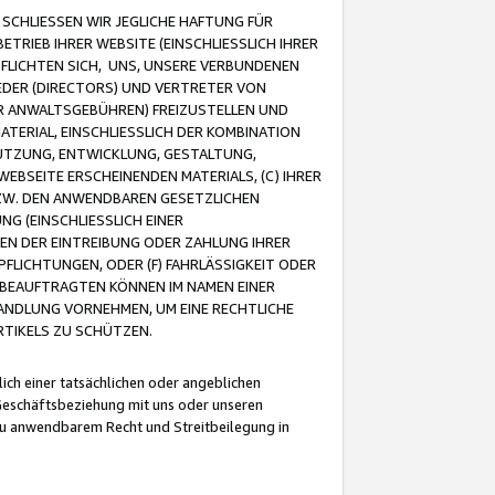
CHLIESSEN WIR JEGLICHE HAFTUNG FÜR
TRIEB IHRER WEBSITE (EINSCHLIESSLICH IHRER
FLICHTEN SICH, UNS, UNSERE VERBUNDENEN
EDER (DIRECTORS) UND VERTRETER VON
R ANWALTSGEBÜHREN) FREIZUSTELLEN UND
ATERIAL, EINSCHLIESSLICH DER KOMBINATION
NUTZUNG, ENTWICKLUNG, GESTALTUNG,
EBSEITE ERSCHEINENDEN MATERIALS, (C) IHRER
ZW. DEN ANWENDBAREN GESETZLICHEN
NG (EINSCHLIESSLICH EINER
BEN DER EINTREIBUNG ODER ZAHLUNG IHRER
LICHTUNGEN, ODER (F) FAHRLÄSSIGKEIT ODER
 BEAUFTRAGTEN KÖNNEN IM NAMEN EINER
HANDLUNG VORNEHMEN, UM EINE RECHTLICHE
TIKELS ZU SCHÜTZEN.
ich einer tatsächlichen oder angeblichen
Geschäftsbeziehung mit uns oder unseren
u anwendbarem Recht und Streitbeilegung in