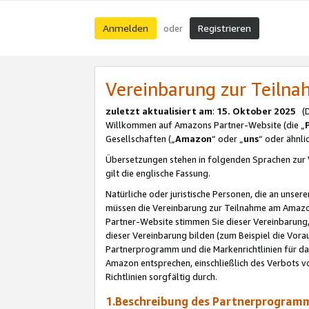
Anmelden
Registrieren
oder
Vereinbarung zur Teil
zuletzt aktualisiert am
:
15. Oktober 2025
(De
Willkommen auf Amazons Partner-Website (die „
Gesellschaften („
Amazon
“ oder „
uns
“ oder ähnl
Übersetzungen stehen in folgenden Sprachen zur 
gilt die englische Fassung.
Natürliche oder juristische Personen, die an uns
müssen die Vereinbarung zur Teilnahme am Amaz
Partner-Website stimmen Sie dieser Vereinbarung,
dieser Vereinbarung bilden (zum Beispiel die Vo
Partnerprogramm und die Markenrichtlinien für da
Amazon entsprechen, einschließlich des Verbots vo
Richtlinien sorgfältig durch.
1.Beschreibung des Partnerprogra