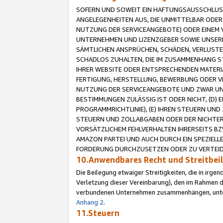
SOFERN UND SOWEIT EIN HAFTUNGSAUSSCHLUSS
ANGELEGENHEITEN AUS, DIE UNMITTELBAR ODER 
NUTZUNG DER SERVICEANGEBOTE) ODER EINEM V
UNTERNEHMEN UND LIZENZGEBER SOWIE UNSERE 
SÄMTLICHEN ANSPRÜCHEN, SCHÄDEN, VERLUSTE
SCHADLOS ZUHALTEN, DIE IM ZUSAMMENHANG STE
IHRER WEBSITE ODER ENTSPRECHENDEN MATERIA
FERTIGUNG, HERSTELLUNG, BEWERBUNG ODER VE
NUTZUNG DER SERVICEANGEBOTE UND ZWAR UN
BESTIMMUNGEN ZULÄSSIG IST ODER NICHT, (D) 
PROGRAMMRICHTLINIE), (E) IHREN STEUERN UN
STEUERN UND ZOLLABGABEN ODER DER NICHTER
VORSÄTZLICHEM FEHLVERHALTEN IHRERSEITS BZ
AMAZON PARTEI UND AUCH DURCH EIN SPEZIELL
FORDERUNG DURCHZUSETZEN ODER ZU VERTEIDI
10.Anwendbares Recht und Streitbe
Die Beilegung etwaiger Streitigkeiten, die in irg
Verletzung dieser Vereinbarung), den im Rahmen d
verbundenen Unternehmen zusammenhängen, unterl
Anhang 2
.
11.Steuern