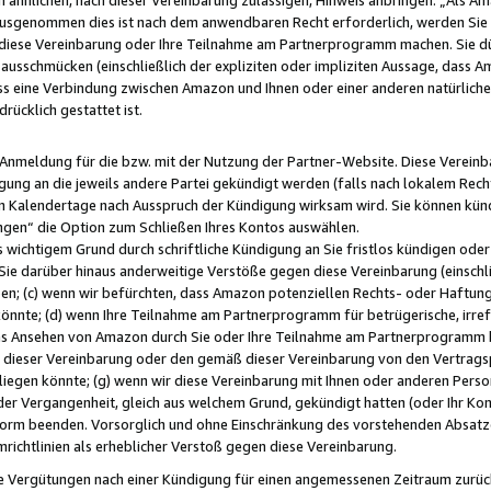
usgenommen dies ist nach dem anwendbaren Recht erforderlich, werden Sie 
f diese Vereinbarung oder Ihre Teilnahme am Partnerprogramm machen. Sie d
usschmücken (einschließlich der expliziten oder impliziten Aussage, dass A
 eine Verbindung zwischen Amazon und Ihnen oder einer anderen natürlichen 
rücklich gestattet ist.
r Anmeldung für die bzw. mit der Nutzung der Partner-Website. Diese Vereinb
gung an die jeweils andere Partei gekündigt werden (falls nach lokalem Rech
n Kalendertage nach Ausspruch der Kündigung wirksam wird. Sie können kündi
ngen“ die Option zum Schließen Ihres Kontos auswählen.
 wichtigem Grund durch schriftliche Kündigung an Sie fristlos kündigen oder I
 Sie darüber hinaus anderweitige Verstöße gegen diese Vereinbarung (einschli
ben; (c) wenn wir befürchten, dass Amazon potenziellen Rechts- oder Haftu
nnte; (d) wenn Ihre Teilnahme am Partnerprogramm für betrügerische, irref
das Ansehen von Amazon durch Sie oder Ihre Teilnahme am Partnerprogramm b
ieser Vereinbarung oder den gemäß dieser Vereinbarung von den Vertragspa
liegen könnte; (g) wenn wir diese Vereinbarung mit Ihnen oder anderen Perso
 der Vergangenheit, gleich aus welchem Grund, gekündigt hatten (oder Ihr Ko
rm beenden. Vorsorglich und ohne Einschränkung des vorstehenden Absatzes
richtlinien als erheblicher Verstoß gegen diese Vereinbarung.
e Vergütungen nach einer Kündigung für einen angemessenen Zeitraum zurückb