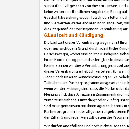
Verkäufen“. Abgesehen von diesem Hinweis, und a
keine weiteren öffentlichen Angaben in Bezug au
Geschäftsbeziehung weder falsch darstellen noch a
und Sie werden weder erklären noch andeuten, dass
dies ist gemäß der vorliegenden Vereinbarung ausd
6.Laufzeit und Kündigung
Die Laufzeit dieser Vereinbarung beginnt mit Ihre
oder aus wichtigem Grund durch schriftliche Kündi
Gerichtswegs), wobei eine solche Kündigung siebe
Ihrem Konto einloggen und unter „Kontoeinstellu
Ferner können wir diese Vereinbarung jederzeit aus
dieser Vereinbarung erheblich verletzen; (b) wenn
Tagen nach unserer Benachrichtigung an Sie behe
Teilnahme am Partnerprogramm ausgesetzt sein kö
wenn wir der Meinung sind, dass die Marke oder 
Meinung sind, dass Amazon im Zusammenhang mit d
zum Steuereinbehalt unterliegt oder künftig unter
sind oder gemeinsam mit Ihnen agieren, bereits in
Partnerprogramm in der allgemein angebotenen Fo
der Ziffer 5 und jeder Verstoß gegen die Programm
Wir dürfen angefallene und noch nicht ausgezahlt