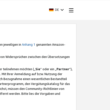
DE
en jeweiligen in
Anhang 1
genannten Amazon-
e von Widersprüchen zwischen den Übersetzungen
er teilnehmen möchten („
Sie
“ oder ein „
Partner
“),
. Mit Ihrer Anmeldung auf bzw. Nutzung der
durch Bezugnahme einen wesentlichen Bestandteil
 Partnerprogramm, den Vergütungskatalog für das
ichst, müssen den Community-Richtlinien von
fernt werden. Bitte lies die Vorgaben und