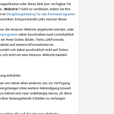
eapplikation oder Alexa Skill (nur verfügbar für
e „
Website
“) Geld zu verdienen, indem Sie Ihre
en im
Vergütungskatalog für das Partnerprogramm
t) verlinken. Entsprechende Links müssen dieser
e über die Amazon-Website angeboten werden, oder
nerprogramm
näher beschrieben (und vorbehaltlich
ir Ihnen Daten, Bilder, Texte, Linkformate,
alität und weitere Informationen im
zieht sich dabei ausdrücklich nicht auf Daten,
es sich nicht um eine Amazon-Website handelt.
rung einhalten.
ir uns neben allen anderen, uns zur Verfügung
n Vergütungen ohne weitere Ankündigung (soweit
 zu haben) und zwar unabhängig davon, ob diese
darüber hinausgehende Schäden zu verlangen.
on gelten alle auf der Amazon-Website