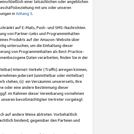
nschließlich einer tatsächlichen oder angeblichen
Geschäftsbeziehung mit uns oder unseren
mungen in
Anhang 3
.
schränkt auf E-Mails, Push- und SMS-Nachrichten.
ellung von Partner-Links und Programminhalten
 eines Produkts auf der Amazon-Website über
tig untersuchen, um die Einhaltung dieser
ntierung von Programminhalten als Best-Practice-
sonenbezogene Daten verarbeiten, finden Sie in der
telbar) Internet-Verkehr (Traffic) anregen können,
rnehmen jederzeit (unmittelbar oder mittelbar)
b stehen, (c) ein Versäumnis unsererseits, Ihre
fene oder eine andere Bestimmung dieser
r ggf. im Rahmen dieser Vereinbarung vornehmen
ch unseren bevollmächtigten Vertreter vorgelegt
ch auf andere Weise abtreten. Vorbehaltlich
rechtlich bindend, gegenüber den Parteien und