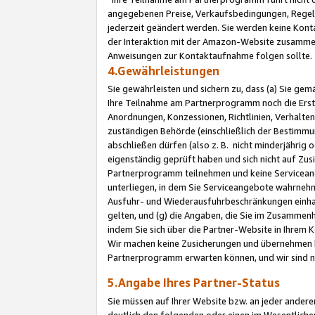
angegebenen Preise, Verkaufsbedingungen, Regeln
jederzeit geändert werden. Sie werden keine Konta
der Interaktion mit der Amazon-Website zusamme
Anweisungen zur Kontaktaufnahme folgen sollte.
4.Gewährleistungen
Sie gewährleisten und sichern zu, dass (a) Sie g
Ihre Teilnahme am Partnerprogramm noch die Erst
Anordnungen, Konzessionen, Richtlinien, Verhalten
zuständigen Behörde (einschließlich der Bestimmu
abschließen dürfen (also z. B. nicht minderjährig
eigenständig geprüft haben und sich nicht auf Zusi
Partnerprogramm teilnehmen und keine Servicean
unterliegen, in dem Sie Serviceangebote wahrneh
Ausfuhr- und Wiederausfuhrbeschränkungen einhal
gelten, und (g) die Angaben, die Sie im Zusammen
indem Sie sich über die Partner-Website in Ihrem
Wir machen keine Zusicherungen und übernehmen 
Partnerprogramm erwarten können, und wir sind n
5.Angabe Ihres Partner-Status
Sie müssen auf Ihrer Website bzw. an jeder ander
deutlich den folgenden oder einen im Wesentlichen