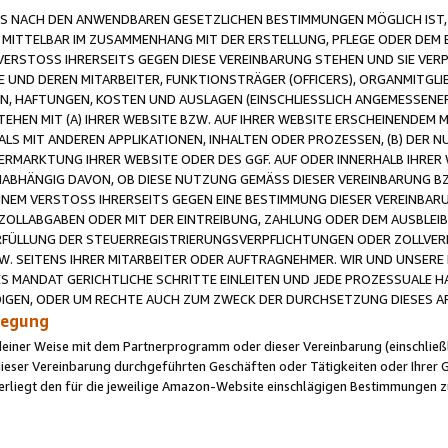
 NACH DEN ANWENDBAREN GESETZLICHEN BESTIMMUNGEN MÖGLICH IST, S
MITTELBAR IM ZUSAMMENHANG MIT DER ERSTELLUNG, PFLEGE ODER DEM BE
ERSTOSS IHRERSEITS GEGEN DIESE VEREINBARUNG STEHEN UND SIE VERP
UND DEREN MITARBEITER, FUNKTIONSTRÄGER (OFFICERS), ORGANMITGLI
N, HAFTUNGEN, KOSTEN UND AUSLAGEN (EINSCHLIESSLICH ANGEMESSENE
HEN MIT (A) IHRER WEBSITE BZW. AUF IHRER WEBSITE ERSCHEINENDEM M
LS MIT ANDEREN APPLIKATIONEN, INHALTEN ODER PROZESSEN, (B) DER 
RMARKTUNG IHRER WEBSITE ODER DES GGF. AUF ODER INNERHALB IHRER W
ABHÄNGIG DAVON, OB DIESE NUTZUNG GEMÄSS DIESER VEREINBARUNG B
EINEM VERSTOSS IHRERSEITS GEGEN EINE BESTIMMUNG DIESER VEREINBARU
D ZOLLABGABEN ODER MIT DER EINTREIBUNG, ZAHLUNG ODER DEM AUSBLEI
FÜLLUNG DER STEUERREGISTRIERUNGSVERPFLICHTUNGEN ODER ZOLLVERPF
W. SEITENS IHRER MITARBEITER ODER AUFTRAGNEHMER. WIR UND UNSERE
ES MANDAT GERICHTLICHE SCHRITTE EINLEITEN UND JEDE PROZESSUALE 
GEN, ODER UM RECHTE AUCH ZUM ZWECK DER DURCHSETZUNG DIESES AR
ilegung
endeiner Weise mit dem Partnerprogramm oder dieser Vereinbarung (einschließl
ieser Vereinbarung durchgeführten Geschäften oder Tätigkeiten oder Ihrer 
iegt den für die jeweilige Amazon-Website einschlägigen Bestimmungen z