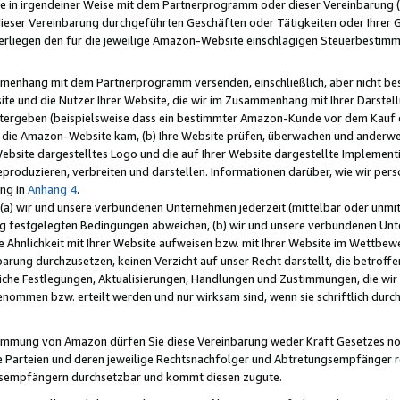
e in irgendeiner Weise mit dem Partnerprogramm oder dieser Vereinbarung (ei
ieser Vereinbarung durchgeführten Geschäften oder Tätigkeiten oder Ihrer 
liegen den für die jeweilige Amazon-Website einschlägigen Steuerbestim
mmenhang mit dem Partnerprogramm versenden, einschließlich, aber nicht be
site und die Nutzer Ihrer Website, die wir im Zusammenhang mit Ihrer Darst
itergeben (beispielsweise dass ein bestimmter Amazon-Kunde vor dem Kauf
uf die Amazon-Website kam, (b) Ihre Website prüfen, überwachen und anderwei
r Website dargestelltes Logo und die auf Ihrer Website dargestellte Impleme
reproduzieren, verbreiten und darstellen. Informationen darüber, wie wir per
ng in
Anhang 4
.
 (a) wir und unsere verbundenen Unternehmen jederzeit (mittelbar oder unmit
ng festgelegten Bedingungen abweichen, (b) wir und unsere verbundenen Unte
 Ähnlichkeit mit Ihrer Website aufweisen bzw. mit Ihrer Website im Wettbewer
barung durchzusetzen, keinen Verzicht auf unser Recht darstellt, die betrof
liche Festlegungen, Aktualisierungen, Handlungen und Zustimmungen, die wi
enommen bzw. erteilt werden und nur wirksam sind, wenn sie schriftlich dur
stimmung von Amazon dürfen Sie diese Vereinbarung weder Kraft Gesetzes no
die Parteien und deren jeweilige Rechtsnachfolger und Abtretungsempfänger 
ngsempfängern durchsetzbar und kommt diesen zugute.