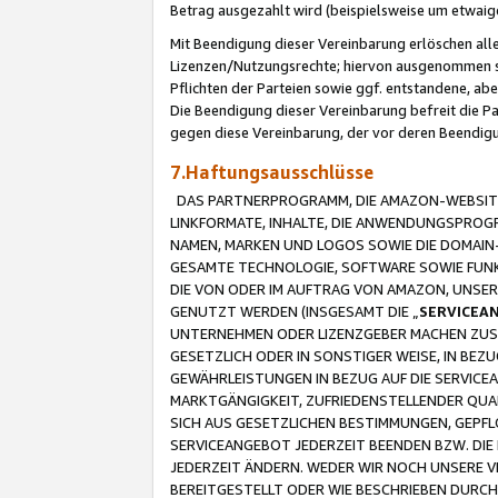
Betrag ausgezahlt wird (beispielsweise um etwai
Mit Beendigung dieser Vereinbarung erlöschen alle
Lizenzen/Nutzungsrechte; hiervon ausgenommen sind
Pflichten der Parteien sowie ggf. entstandene, ab
Die Beendigung dieser Vereinbarung befreit die P
gegen diese Vereinbarung, der vor deren Beendi
7.Haftungsausschlüsse
DAS PARTNERPROGRAMM, DIE AMAZON-WEBSITE,
LINKFORMATE, INHALTE, DIE ANWENDUNGSPRO
NAMEN, MARKEN UND LOGOS SOWIE DIE DOMAIN
GESAMTE TECHNOLOGIE, SOFTWARE SOWIE FUNKT
DIE VON ODER IM AUFTRAG VON AMAZON, UNS
GENUTZT WERDEN (INSGESAMT DIE „
SERVICEA
UNTERNEHMEN ODER LIZENZGEBER MACHEN ZUSI
GESETZLICH ODER IN SONSTIGER WEISE, IN BE
GEWÄHRLEISTUNGEN IN BEZUG AUF DIE SERVICE
MARKTGÄNGIGKEIT, ZUFRIEDENSTELLENDER QUA
SICH AUS GESETZLICHEN BESTIMMUNGEN, GEPFL
SERVICEANGEBOT JEDERZEIT BEENDEN BZW. DIE
JEDERZEIT ÄNDERN. WEDER WIR NOCH UNSERE 
BEREITGESTELLT ODER WIE BESCHRIEBEN DURC