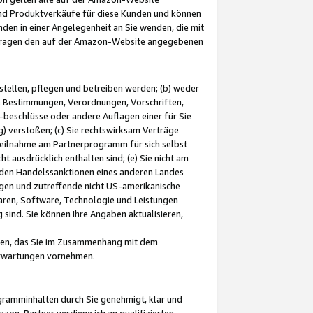
und Produktverkäufe für diese Kunden und können
nden in einer Angelegenheit an Sie wenden, die mit
e-Fragen den auf der Amazon-Website angegebenen
stellen, pflegen und betreiben werden; (b) weder
e Bestimmungen, Verordnungen, Vorschriften,
-beschlüsse oder andere Auflagen einer für Sie
 verstoßen; (c) Sie rechtswirksam Verträge
r Teilnahme am Partnerprogramm für sich selbst
t ausdrücklich enthalten sind; (e) Sie nicht am
den Handelssanktionen eines anderen Landes
gen und zutreffende nicht US-amerikanische
ren, Software, Technologie und Leistungen
sind. Sie können Ihre Angaben aktualisieren,
men, das Sie im Zusammenhang mit dem
 Erwartungen vornehmen.
ogramminhalten durch Sie genehmigt, klar und
zon-Partner verdiene ich an qualifizierten