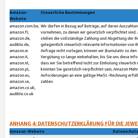
Amazon-
Steuerliche Bestimmungen
Website
amazon.com.be,
Wir dürfen in Bezug auf Beträge, auf deren Auszahlun
amazon.fr,
vornehmen, zu denen wir gesetzlich verpflichtet sind
amazon.de,
stellen die vollständige Zahlung und Abgeltung der 
audible.de,
gelegentlich steuerlich relevante Informationen von I
amazon.ie
Anfrage nicht vorlegen, können wir (kumulativ zu de
amazon.it,
Vergütung so lange einbehalten, bis Sie uns diese Inf
amazon.nl,
dass wir Sie betreffend nicht zur Einholung steuerlich 
amazon.pl,
könnten Sie gesetzlich verpflichtet sein, Amazon Meh
amazon.es,
Anforderungen an eine gültige MwSt.-Rechnung erfüllt
amazon.se,
zahlen.
amazon.co.uk,
audible.co.uk
ANHANG 4: DATENSCHUTZERKLÄRUNG FÜR DIE JEWE
Amazon-Website
Datenschutz