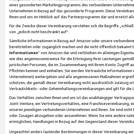
eines gesonderten Marketingprogramms des verbundenen Unternehmens
Unternehmen in Bezug auf das gesonderte Programm. Diese Vereinbarung
Ihnen und uns im Hinblick auf das Partnerprogramm dar und ersetzt al
Für die Zwecke dieser Vereinbarung verstehen sich die Begriffe „schließ
von „jedoch nicht beschränkt auf“.
Sämtliche Informationen in Bezug auf Amazon oder unsere verbunde
bereitstellen oder zugänglich machen und die nicht öffentlich bekannt bz
Informationen
“ von Amazon dar und verbleiben im alleinigen Eigent
wie dies angemessenerweise für die Erbringung Ihrer Leistungen gemäß d
juristischen Personen, die im Zusammenhang mit Ihrem Konto Zugriff au
Pflichten kennen und einhalten. Sie werden Vertrauliche Informationen 
Unternehmen) weitergeben und alle angemessenen Maßnahmen ergreifen
schützen, die gemäß dieser Vereinbarung nicht ausdrücklich zulässig is
Vertraulichkeits- oder Geheimhaltungsvereinbarungen und gilt für die
Das Verhältnis zwischen Ihnen und uns ist das unabhängiger Vertragspa
Joint-Venture, ein Vertretungsverhältnis, eine Franchisevereinbarung, 
unseren jeweiligen verbundenen Unternehmen und Ihnen. Sie sind ni
oder Zusagen abzugeben oder anzunehmen. Wenn Sie eine andere natürli
ermöglichen, Handlungen in Bezug auf den Gegenstand dieser Vereinbar
Ungeachtet anders lautender Bestimmungen in dieser Vereinbarung wird