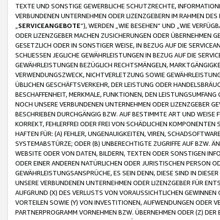
TEXTE UND SONSTIGE GEWERBLICHE SCHUTZRECHTE, INFORMATIONE
VERBUNDENEN UNTERNEHMEN ODER LIZENZGEBERN IM RAHMEN DES
„
SERVICEANGEBOTE
“), WERDEN „WIE BESEHEN“ UND „WIE VERFÜ
ODER LIZENZGEBER MACHEN ZUSICHERUNGEN ODER ÜBERNEHMEN GEW
GESETZLICH ODER IN SONSTIGER WEISE, IN BEZUG AUF DIE SERVI
SCHLIESSEN JEGLICHE GEWÄHRLEISTUNGEN IN BEZUG AUF DIE SERVI
GEWÄHRLEISTUNGEN BEZÜGLICH RECHTSMÄNGELN, MARKTGÄNGIGKEIT
VERWENDUNGSZWECK, NICHTVERLETZUNG SOWIE GEWÄHRLEISTUNGEN 
ÜBLICHEN GESCHÄFTSVERKEHR, DER LEISTUNG ODER HANDELSBRÄUCH
BESCHAFFENHEIT, MERKMALE, FUNKTIONEN, DEN LEISTUNGSUMFANG 
NOCH UNSERE VERBUNDENEN UNTERNEHMEN ODER LIZENZGEBER GEWÄ
BESCHRIEBEN DURCHGÄNGIG BZW. AUF BESTIMMTE ART UND WEISE
KORREKT, FEHLERFREI ODER FREI VON SCHÄDLICHEN KOMPONENTEN
HAFTEN FÜR: (A) FEHLER, UNGENAUIGKEITEN, VIREN, SCHADSOFTW
SYSTEMABSTÜRZE; ODER (B) UNBERECHTIGTE ZUGRIFFE AUF BZW. 
WEBSITE ODER VON DATEN, BILDERN, TEXTEN ODER SONSTIGEN INF
ODER EINER ANDEREN NATÜRLICHEN ODER JURISTISCHEN PERSON OD
GEWÄHRLEISTUNGSANSPRÜCHE, ES SEIN DENN, DIESE SIND IN DIES
UNSERE VERBUNDENEN UNTERNEHMEN ODER LIZENZGEBER FÜR EN
AUFGRUND (X) DES VERLUSTS VON VORAUSSICHTLICHEN GEWINNEN
VORTEILEN SOWIE (Y) VON INVESTITIONEN, AUFWENDUNGEN ODER VE
PARTNERPROGRAMM VORNEHMEN BZW. ÜBERNEHMEN ODER (Z) DER 