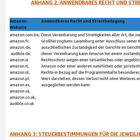
ANHANG 2: ANWENDBARES RECHT UND STRE
Amazon-
Anwendbares Recht und Streitbeilegung
Website
amazon.com.be,
Diese Vereinbarung und Streitigkeiten aller Art, die 
amazon.fr,
Großherzogtums Luxemburg unter Ausschluss seiner Kol
amazon.de,
ausschließlichen Zuständigkeit der Gerichte im Geri
audible.de,
dieser Vereinbarung kann Amazon bei einem zuständig
amazon.ie
Rechtsschutz wegen einer tatsächlichen oder angebli
amazon.it,
Amazon oder einer anderen natürlichen oder juristisc
amazon.nl,
Rechte in Bezug auf die Programminhalte besonderer,
amazon.pl,
Wert darstellen, dessen Verlust nicht ohne Weiteres e
amazon.es,
ausgeglichen werden kann.
amazon.se,
amazon.co.uk,
audible.co.uk
ANHANG 3: STEUERBESTIMMUNGEN FÜR DIE JEWEIL