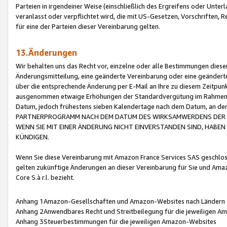
Parteien in irgendeiner Weise (einschließlich des Ergreifens oder Unt
veranlasst oder verpflichtet wird, die mit US-Gesetzen, Vorschriften,
für eine der Parteien dieser Vereinbarung gelten.
13.Änderungen
Wir behalten uns das Recht vor, einzelne oder alle Bestimmungen diese
Änderungsmitteilung, eine geänderte Vereinbarung oder eine geänderte 
über die entsprechende Änderung per E-Mail an Ihre zu diesem Zeitpun
ausgenommen etwaige Erhöhungen der Standardvergütung im Rahmen
Datum, jedoch frühestens sieben Kalendertage nach dem Datum, an de
PARTNERPROGRAMM NACH DEM DATUM DES WIRKSAMWERDENS DER Ä
WENN SIE MIT EINER ÄNDERUNG NICHT EINVERSTANDEN SIND, HABEN S
KÜNDIGEN.
Wenn Sie diese Vereinbarung mit Amazon France Services SAS geschlo
gelten zukünftige Änderungen an dieser Vereinbarung für Sie und Ama
Core S.à r.l. bezieht.
Anhang 1Amazon-Gesellschaften und Amazon-Websites nach Ländern
Anhang 2Anwendbares Recht und Streitbeilegung für die jeweiligen 
Anhang 3Steuerbestimmungen für die jeweiligen Amazon-Websites