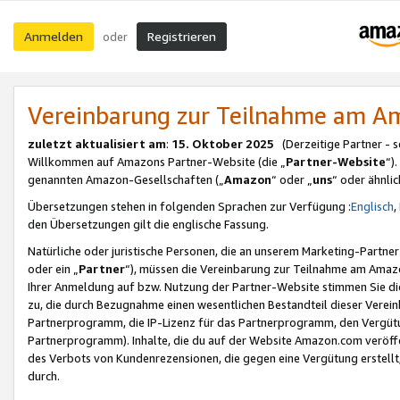
Anmelden
Registrieren
oder
Vereinbarung zur Teilnahme am 
zuletzt aktualisiert am
:
15. Oktober 2025
(Derzeitige Partner - 
Willkommen auf Amazons Partner-Website (die „
Partner-Website
“)
genannten Amazon-Gesellschaften („
Amazon
“ oder „
uns
“ oder ähnli
Übersetzungen stehen in folgenden Sprachen zur Verfügung :
Englisch
,
den Übersetzungen gilt die englische Fassung.
Natürliche oder juristische Personen, die an unserem Marketing-Partn
oder ein „
Partner
“), müssen die Vereinbarung zur Teilnahme am Ama
Ihrer Anmeldung auf bzw. Nutzung der Partner-Website stimmen Sie die
zu, die durch Bezugnahme einen wesentlichen Bestandteil dieser Verei
Partnerprogramm, die IP-Lizenz für das Partnerprogramm, den Vergütu
Partnerprogramm). Inhalte, die du auf der Website Amazon.com veröffe
des Verbots von Kundenrezensionen, die gegen eine Vergütung erstellt, 
durch.