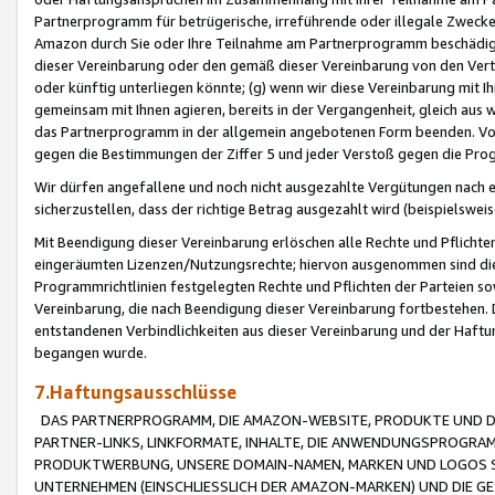
Partnerprogramm für betrügerische, irreführende oder illegale Zwecke
Amazon durch Sie oder Ihre Teilnahme am Partnerprogramm beschädig
dieser Vereinbarung oder den gemäß dieser Vereinbarung von den Vertr
oder künftig unterliegen könnte; (g) wenn wir diese Vereinbarung mit I
gemeinsam mit Ihnen agieren, bereits in der Vergangenheit, gleich aus
das Partnerprogramm in der allgemein angebotenen Form beenden. Vors
gegen die Bestimmungen der Ziffer 5 und jeder Verstoß gegen die Prog
Wir dürfen angefallene und noch nicht ausgezahlte Vergütungen nach 
sicherzustellen, dass der richtige Betrag ausgezahlt wird (beispielsw
Mit Beendigung dieser Vereinbarung erlöschen alle Rechte und Pflichte
eingeräumten Lizenzen/Nutzungsrechte; hiervon ausgenommen sind die in 
Programmrichtlinien festgelegten Rechte und Pflichten der Parteien sow
Vereinbarung, die nach Beendigung dieser Vereinbarung fortbestehen. D
entstandenen Verbindlichkeiten aus dieser Vereinbarung und der Haft
begangen wurde.
7.Haftungsausschlüsse
DAS PARTNERPROGRAMM, DIE AMAZON-WEBSITE, PRODUKTE UND DI
PARTNER-LINKS, LINKFORMATE, INHALTE, DIE ANWENDUNGSPROGR
PRODUKTWERBUNG, UNSERE DOMAIN-NAMEN, MARKEN UND LOGOS S
UNTERNEHMEN (EINSCHLIESSLICH DER AMAZON-MARKEN) UND DIE GE