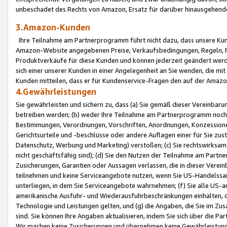
unbeschadet des Rechts von Amazon, Ersatz für darüber hinausgehen
3.Amazon-Kunden
Ihre Teilnahme am Partnerprogramm führt nicht dazu, dass unsere Kun
Amazon-Website angegebenen Preise, Verkaufsbedingungen, Regeln, Ri
Produktverkäufe für diese Kunden und können jederzeit geändert werde
sich einer unserer Kunden in einer Angelegenheit an Sie wenden, die 
Kunden mitteilen, dass er für Kundenservice-Fragen den auf der Ama
4.Gewährleistungen
Sie gewährleisten und sichern zu, dass (a) Sie gemäß dieser Vereinba
betreiben werden; (b) weder Ihre Teilnahme am Partnerprogramm noch d
Bestimmungen, Verordnungen, Vorschriften, Anordnungen, Konzessionen,
Gerichtsurteile und -beschlüsse oder andere Auflagen einer für Sie zu
Datenschutz, Werbung und Marketing) verstoßen; (c) Sie rechtswirksam 
nicht geschäftsfähig sind); (d) Sie den Nutzen der Teilnahme am Partne
Zusicherungen, Garantien oder Aussagen verlassen, die in dieser Verein
teilnehmen und keine Serviceangebote nutzen, wenn Sie US-Handelssa
unterliegen, in dem Sie Serviceangebote wahrnehmen; (f) Sie alle US
amerikanische Ausfuhr- und Wiederausfuhrbeschränkungen einhalten, 
Technologie und Leistungen gelten, und (g) die Angaben, die Sie im 
sind. Sie können Ihre Angaben aktualisieren, indem Sie sich über die 
Wir machen keine Zusicherungen und übernehmen keine Gewährleistun