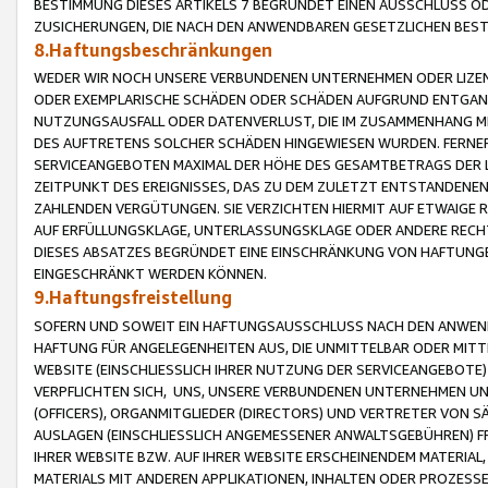
BESTIMMUNG DIESES ARTIKELS 7 BEGRÜNDET EINEN AUSSCHLUSS 
ZUSICHERUNGEN, DIE NACH DEN ANWENDBAREN GESETZLICHEN BE
8.Haftungsbeschränkungen
WEDER WIR NOCH UNSERE VERBUNDENEN UNTERNEHMEN ODER LIZEN
ODER EXEMPLARISCHE SCHÄDEN ODER SCHÄDEN AUFGRUND ENTGANG
NUTZUNGSAUSFALL ODER DATENVERLUST, DIE IM ZUSAMMENHANG MI
DES AUFTRETENS SOLCHER SCHÄDEN HINGEWIESEN WURDEN. FERN
SERVICEANGEBOTEN MAXIMAL DER HÖHE DES GESAMTBETRAGS DER 
ZEITPUNKT DES EREIGNISSES, DAS ZU DEM ZULETZT ENTSTANDENE
ZAHLENDEN VERGÜTUNGEN. SIE VERZICHTEN HIERMIT AUF ETWAIGE 
AUF ERFÜLLUNGSKLAGE, UNTERLASSUNGSKLAGE ODER ANDERE RECHT
DIESES ABSATZES BEGRÜNDET EINE EINSCHRÄNKUNG VON HAFTUNG
EINGESCHRÄNKT WERDEN KÖNNEN.
9.Haftungsfreistellung
SOFERN UND SOWEIT EIN HAFTUNGSAUSSCHLUSS NACH DEN ANWENDB
HAFTUNG FÜR ANGELEGENHEITEN AUS, DIE UNMITTELBAR ODER MITT
WEBSITE (EINSCHLIESSLICH IHRER NUTZUNG DER SERVICEANGEBOTE)
VERPFLICHTEN SICH, UNS, UNSERE VERBUNDENEN UNTERNEHMEN UN
(OFFICERS), ORGANMITGLIEDER (DIRECTORS) UND VERTRETER VON 
AUSLAGEN (EINSCHLIESSLICH ANGEMESSENER ANWALTSGEBÜHREN) FR
IHRER WEBSITE BZW. AUF IHRER WEBSITE ERSCHEINENDEM MATERIAL
MATERIALS MIT ANDEREN APPLIKATIONEN, INHALTEN ODER PROZESSE