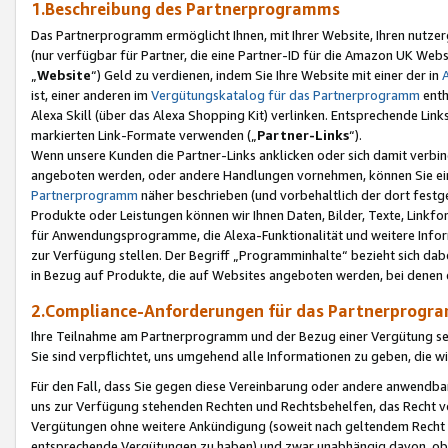
1.Beschreibung des Partnerprogramms
Das Partnerprogramm ermöglicht Ihnen, mit Ihrer Website, Ihren nutzer
(nur verfügbar für Partner, die eine Partner-ID für die Amazon UK We
„
Website
“) Geld zu verdienen, indem Sie Ihre Website mit einer der in
ist, einer anderen im
Vergütungskatalog für das Partnerprogramm
enth
Alexa Skill (über das Alexa Shopping Kit) verlinken. Entsprechende Lin
markierten Link-Formate verwenden („
Partner-Links
“).
Wenn unsere Kunden die Partner-Links anklicken oder sich damit verbi
angeboten werden, oder andere Handlungen vornehmen, können Sie eine
Partnerprogramm
näher beschrieben (und vorbehaltlich der dort festg
Produkte oder Leistungen können wir Ihnen Daten, Bilder, Texte, Linkfo
für Anwendungsprogramme, die Alexa-Funktionalität und weitere Inf
zur Verfügung stellen. Der Begriff „Programminhalte“ bezieht sich dabe
in Bezug auf Produkte, die auf Websites angeboten werden, bei denen 
2.Compliance-Anforderungen für das Partnerprog
Ihre Teilnahme am Partnerprogramm und der Bezug einer Vergütung setz
Sie sind verpflichtet, uns umgehend alle Informationen zu geben, die w
Für den Fall, dass Sie gegen diese Vereinbarung oder andere anwendba
uns zur Verfügung stehenden Rechten und Rechtsbehelfen, das Recht vo
Vergütungen ohne weitere Ankündigung (soweit nach geltendem Recht z
entsprechende Vergütungen zu haben) und zwar unabhängig davon, ob 