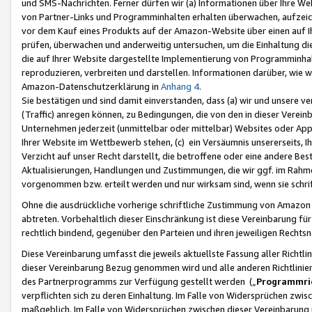
und SMS-Nachrichten. Ferner dürfen wir (a) Informationen über Ihre We
von Partner-Links und Programminhalten erhalten überwachen, aufzei
vor dem Kauf eines Produkts auf der Amazon-Website über einen auf Ih
prüfen, überwachen und anderweitig untersuchen, um die Einhaltung dies
die auf Ihrer Website dargestellte Implementierung von Programminhalt
reproduzieren, verbreiten und darstellen. Informationen darüber, wie w
Amazon-Datenschutzerklärung in
Anhang 4
.
Sie bestätigen und sind damit einverstanden, dass (a) wir und unsere 
(Traffic) anregen können, zu Bedingungen, die von den in dieser Vere
Unternehmen jederzeit (unmittelbar oder mittelbar) Websites oder Appl
Ihrer Website im Wettbewerb stehen, (c) ein Versäumnis unsererseits, I
Verzicht auf unser Recht darstellt, die betroffene oder eine andere B
Aktualisierungen, Handlungen und Zustimmungen, die wir ggf. im Rahme
vorgenommen bzw. erteilt werden und nur wirksam sind, wenn sie schri
Ohne die ausdrückliche vorherige schriftliche Zustimmung von Amazon
abtreten. Vorbehaltlich dieser Einschränkung ist diese Vereinbarung f
rechtlich bindend, gegenüber den Parteien und ihren jeweiligen Rech
Diese Vereinbarung umfasst die jeweils aktuellste Fassung aller Richtli
dieser Vereinbarung Bezug genommen wird und alle anderen Richtlinie
des Partnerprogramms zur Verfügung gestellt werden („
Programmric
verpflichten sich zu deren Einhaltung. Im Falle von Widersprüchen zwi
maßgeblich. Im Falle von Widersprüchen zwischen dieser Vereinbarun