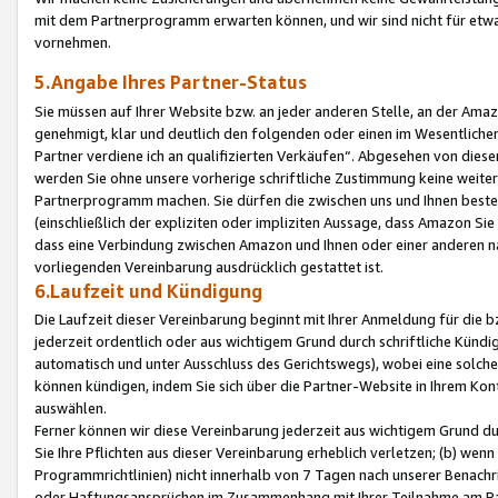
mit dem Partnerprogramm erwarten können, und wir sind nicht für etwa
vornehmen.
5.Angabe Ihres Partner-Status
Sie müssen auf Ihrer Website bzw. an jeder anderen Stelle, an der Am
genehmigt, klar und deutlich den folgenden oder einen im Wesentlichen
Partner verdiene ich an qualifizierten Verkäufen“. Abgesehen von die
werden Sie ohne unsere vorherige schriftliche Zustimmung keine weite
Partnerprogramm machen. Sie dürfen die zwischen uns und Ihnen best
(einschließlich der expliziten oder impliziten Aussage, dass Amazon Si
dass eine Verbindung zwischen Amazon und Ihnen oder einer anderen natü
vorliegenden Vereinbarung ausdrücklich gestattet ist.
6.Laufzeit und Kündigung
Die Laufzeit dieser Vereinbarung beginnt mit Ihrer Anmeldung für die 
jederzeit ordentlich oder aus wichtigem Grund durch schriftliche Kündi
automatisch und unter Ausschluss des Gerichtswegs), wobei eine solch
können kündigen, indem Sie sich über die Partner-Website in Ihrem Ko
auswählen.
Ferner können wir diese Vereinbarung jederzeit aus wichtigem Grund dur
Sie Ihre Pflichten aus dieser Vereinbarung erheblich verletzen; (b) wen
Programmrichtlinien) nicht innerhalb von 7 Tagen nach unserer Benachr
oder Haftungsansprüchen im Zusammenhang mit Ihrer Teilnahme am Pa