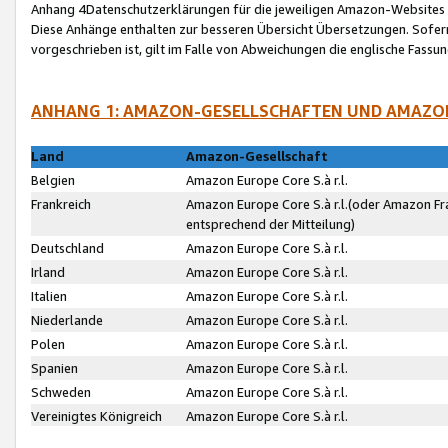
Anhang 4Datenschutzerklärungen für die jeweiligen Amazon-Websites
Diese Anhänge enthalten zur besseren Übersicht Übersetzungen. Sofe
vorgeschrieben ist, gilt im Falle von Abweichungen die englische Fass
ANHANG 1: AMAZON-GESELLSCHAFTEN UND AMAZO
Land
Amazon-Gesellschaft
Belgien
Amazon Europe Core S.à r.l.
Frankreich
Amazon Europe Core S.à r.l.(oder Amazon Fr
entsprechend der Mitteilung)
Deutschland
Amazon Europe Core S.à r.l.
Irland
Amazon Europe Core S.à r.l.
Italien
Amazon Europe Core S.à r.l.
Niederlande
Amazon Europe Core S.à r.l.
Polen
Amazon Europe Core S.à r.l.
Spanien
Amazon Europe Core S.à r.l.
Schweden
Amazon Europe Core S.à r.l.
Vereinigtes Königreich
Amazon Europe Core S.à r.l.