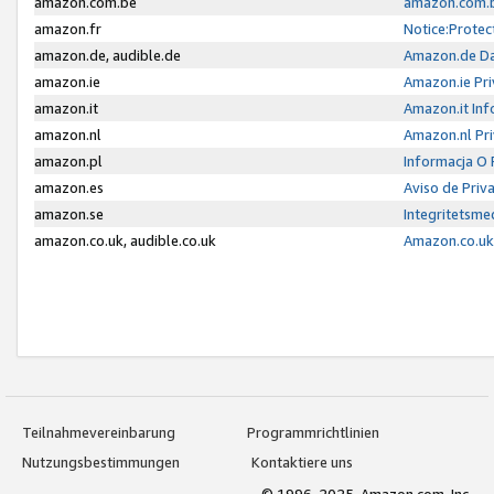
amazon.com.be
amazon.com.b
amazon.fr
Notice:Protec
amazon.de, audible.de
Amazon.de Da
amazon.ie
Amazon.ie Pri
amazon.it
Amazon.it Inf
amazon.nl
Amazon.nl Pri
amazon.pl
Informacja O
amazon.es
Aviso de Priv
amazon.se
Integritetsm
amazon.co.uk, audible.co.uk
Amazon.co.uk 
Teilnahmevereinbarung
Programmrichtlinien
Nutzungsbestimmungen
Kontaktiere uns