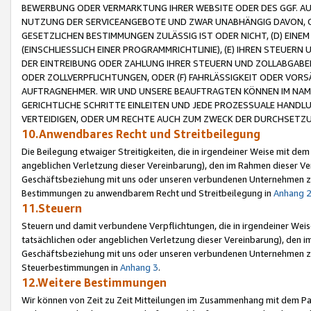
BEWERBUNG ODER VERMARKTUNG IHRER WEBSITE ODER DES GGF. AUF 
NUTZUNG DER SERVICEANGEBOTE UND ZWAR UNABHÄNGIG DAVON, O
GESETZLICHEN BESTIMMUNGEN ZULÄSSIG IST ODER NICHT, (D) EINE
(EINSCHLIESSLICH EINER PROGRAMMRICHTLINIE), (E) IHREN STEUER
DER EINTREIBUNG ODER ZAHLUNG IHRER STEUERN UND ZOLLABGAB
ODER ZOLLVERPFLICHTUNGEN, ODER (F) FAHRLÄSSIGKEIT ODER VORS
AUFTRAGNEHMER. WIR UND UNSERE BEAUFTRAGTEN KÖNNEN IM NAME
GERICHTLICHE SCHRITTE EINLEITEN UND JEDE PROZESSUALE HAND
VERTEIDIGEN, ODER UM RECHTE AUCH ZUM ZWECK DER DURCHSETZU
10.Anwendbares Recht und Streitbeilegung
Die Beilegung etwaiger Streitigkeiten, die in irgendeiner Weise mit de
angeblichen Verletzung dieser Vereinbarung), den im Rahmen dieser Ve
Geschäftsbeziehung mit uns oder unseren verbundenen Unternehmen zu
Bestimmungen zu anwendbarem Recht und Streitbeilegung in
Anhang 
11.Steuern
Steuern und damit verbundene Verpflichtungen, die in irgendeiner Wei
tatsächlichen oder angeblichen Verletzung dieser Vereinbarung), den 
Geschäftsbeziehung mit uns oder unseren verbundenen Unternehmen z
Steuerbestimmungen in
Anhang 3
.
12.Weitere Bestimmungen
Wir können von Zeit zu Zeit Mitteilungen im Zusammenhang mit dem Par