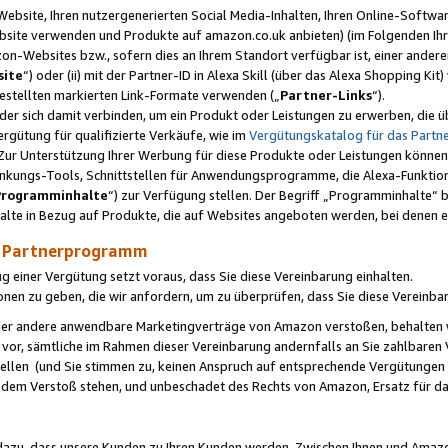
ebsite, Ihren nutzergenerierten Social Media-Inhalten, Ihren Online-Softwar
ebsite verwenden und Produkte auf amazon.co.uk anbieten) (im Folgenden Ihr
-Websites bzw., sofern dies an Ihrem Standort verfügbar ist, einer ander
ite
“) oder (ii) mit der Partner-ID in Alexa Skill (über das Alexa Shopping Ki
estellten markierten Link-Formate verwenden („
Partner-Links
“).
oder sich damit verbinden, um ein Produkt oder Leistungen zu erwerben, di
gütung für qualifizierte Verkäufe, wie im
Vergütungskatalog für das Part
Zur Unterstützung Ihrer Werbung für diese Produkte oder Leistungen können w
linkungs-Tools, Schnittstellen für Anwendungsprogramme, die Alexa-Funktion
Programminhalte
“) zur Verfügung stellen. Der Begriff „Programminhalte“ be
halte in Bezug auf Produkte, die auf Websites angeboten werden, bei denen 
as Partnerprogramm
einer Vergütung setzt voraus, dass Sie diese Vereinbarung einhalten.
ionen zu geben, die wir anfordern, um zu überprüfen, dass Sie diese Vereinba
oder andere anwendbare Marketingverträge von Amazon verstoßen, behalten w
 vor, sämtliche im Rahmen dieser Vereinbarung andernfalls an Sie zahlbare
tellen (und Sie stimmen zu, keinen Anspruch auf entsprechende Vergütungen
 dem Verstoß stehen, und unbeschadet des Rechts von Amazon, Ersatz für 
azu, dass unsere Kunden zu Ihren Kunden werden. Zwischen Ihnen und Amaz