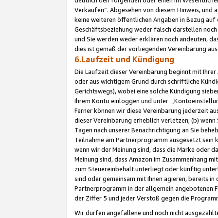
Verkäufen“. Abgesehen von diesem Hinweis, und a
keine weiteren öffentlichen Angaben in Bezug au
Geschäftsbeziehung weder falsch darstellen noch a
und Sie werden weder erklären noch andeuten, dass
dies ist gemäß der vorliegenden Vereinbarung ausd
6.Laufzeit und Kündigung
Die Laufzeit dieser Vereinbarung beginnt mit Ihre
oder aus wichtigem Grund durch schriftliche Kündi
Gerichtswegs), wobei eine solche Kündigung siebe
Ihrem Konto einloggen und unter „Kontoeinstellu
Ferner können wir diese Vereinbarung jederzeit aus
dieser Vereinbarung erheblich verletzen; (b) wenn
Tagen nach unserer Benachrichtigung an Sie behe
Teilnahme am Partnerprogramm ausgesetzt sein kö
wenn wir der Meinung sind, dass die Marke oder 
Meinung sind, dass Amazon im Zusammenhang mit d
zum Steuereinbehalt unterliegt oder künftig unter
sind oder gemeinsam mit Ihnen agieren, bereits in
Partnerprogramm in der allgemein angebotenen Fo
der Ziffer 5 und jeder Verstoß gegen die Programm
Wir dürfen angefallene und noch nicht ausgezahlt