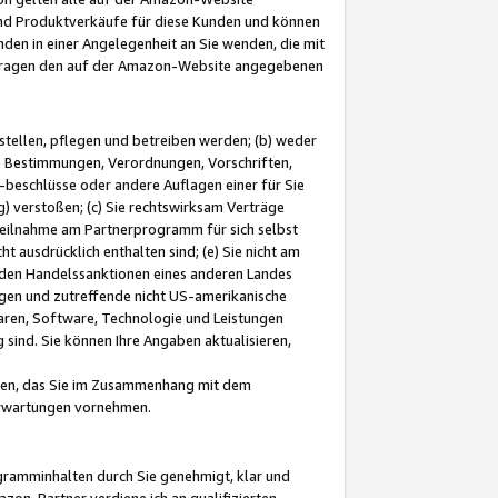
und Produktverkäufe für diese Kunden und können
nden in einer Angelegenheit an Sie wenden, die mit
e-Fragen den auf der Amazon-Website angegebenen
stellen, pflegen und betreiben werden; (b) weder
e Bestimmungen, Verordnungen, Vorschriften,
-beschlüsse oder andere Auflagen einer für Sie
 verstoßen; (c) Sie rechtswirksam Verträge
r Teilnahme am Partnerprogramm für sich selbst
t ausdrücklich enthalten sind; (e) Sie nicht am
den Handelssanktionen eines anderen Landes
gen und zutreffende nicht US-amerikanische
ren, Software, Technologie und Leistungen
sind. Sie können Ihre Angaben aktualisieren,
men, das Sie im Zusammenhang mit dem
 Erwartungen vornehmen.
ogramminhalten durch Sie genehmigt, klar und
zon-Partner verdiene ich an qualifizierten