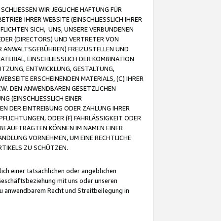
CHLIESSEN WIR JEGLICHE HAFTUNG FÜR
TRIEB IHRER WEBSITE (EINSCHLIESSLICH IHRER
FLICHTEN SICH, UNS, UNSERE VERBUNDENEN
EDER (DIRECTORS) UND VERTRETER VON
R ANWALTSGEBÜHREN) FREIZUSTELLEN UND
ATERIAL, EINSCHLIESSLICH DER KOMBINATION
NUTZUNG, ENTWICKLUNG, GESTALTUNG,
EBSEITE ERSCHEINENDEN MATERIALS, (C) IHRER
ZW. DEN ANWENDBAREN GESETZLICHEN
NG (EINSCHLIESSLICH EINER
BEN DER EINTREIBUNG ODER ZAHLUNG IHRER
LICHTUNGEN, ODER (F) FAHRLÄSSIGKEIT ODER
 BEAUFTRAGTEN KÖNNEN IM NAMEN EINER
HANDLUNG VORNEHMEN, UM EINE RECHTLICHE
TIKELS ZU SCHÜTZEN.
ich einer tatsächlichen oder angeblichen
Geschäftsbeziehung mit uns oder unseren
u anwendbarem Recht und Streitbeilegung in