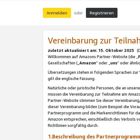
Anmelden
Registrieren
oder
Vereinbarung zur Teil
zuletzt aktualisiert am
:
15. Oktober 2025
(De
Willkommen auf Amazons Partner-Website (die „
Gesellschaften („
Amazon
“ oder „
uns
“ oder ähnl
Übersetzungen stehen in folgenden Sprachen zur 
gilt die englische Fassung.
Natürliche oder juristische Personen, die an uns
müssen die Vereinbarung zur Teilnahme am Amaz
Partner-Website stimmen Sie dieser Vereinbarung,
dieser Vereinbarung bilden (zum Beispiel die Vo
Partnerprogramm und die Markenrichtlinien für da
Amazon entsprechen, einschließlich des Verbots vo
Richtlinien sorgfältig durch.
1.Beschreibung des Partnerprogra