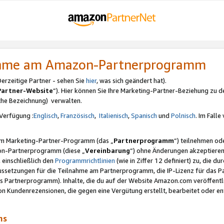
nahme am Amazon-Partnerprogramm
rzeitige Partner - sehen Sie
hier
, was sich geändert hat).
Partner-Website
“). Hier können Sie Ihre Marketing-Partner-Beziehung zu d
iche Bezeichnung) verwalten.
Verfügung :
Englisch
,
Französisch
,
Italienisch
,
Spanisch
und
Polnisch
. Im Fall
erem Marketing-Partner-Programm (das „
Partnerprogramm
“) teilnehmen od
on-Partnerprogramm (diese „
Vereinbarung
“) ohne Änderungen akzeptieren
 einschließlich den
Programmrichtlinien
(wie in Ziffer 12 definiert) zu, die 
raussetzungen für die Teilnahme am Partnerprogramm, die IP-Lizenz für das
s Partnerprogramm). Inhalte, die du auf der Website Amazon.com veröffentl
n Kundenrezensionen, die gegen eine Vergütung erstellt, bearbeitet oder ent
mms