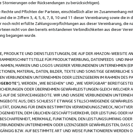
ge Stornierungen oder Rücksendungen zu berücksichtigen).
 Rechte und Pflichten der Parteien, einschließlich aller im Zusammenhang m
 die in Ziffern 3, 4, 5, 6, 7, 8, 10 und 11 dieser Vereinbarung sowie die in
er noch nicht erfüllte Zahlungsverpflichtungen aus dieser Vereinbarung, die
arteien nicht von den bereits entstandenen Verbindlichkeiten aus dieser Ver
gung begangen wurde.
 PRODUKTE UND DIENSTLEISTUNGEN, DIE AUF DER AMAZON-WEBSITE AN
GRAMMIERSCHNITTSTELLE FÜR PRODUKTWERBUNG, DATENFEEDS UND INH
-NAMEN, MARKEN UND LOGOS UNSERER VERBUNDENEN UNTERNEHMEN (EIN
IONEN, MATERIAL, DATEN, BILDER, TEXTE UND SONSTIGE GEWERBLICHE 
EREN VERBUNDENEN UNTERNEHMEN ODER LIZENZGEBERN IM RAHMEN DES 
NGEBOTE
“), WERDEN „WIE BESEHEN“ UND „WIE VERFÜGBAR“ BEREITGEST
CHERUNGEN ODER ÜBERNEHMEN GEWÄHRLEISTUNGEN GLEICH WELCHER AR
ZUG AUF DIE SERVICEANGEBOTE. WIR UND UNSERE VERBUNDENEN UNTERNEH
ANGEBOTE AUS; DIES SCHLIESST ETWAIGE STILLSCHWEIGENDE GEWÄHRLE
LITÄT, EIGNUNG FÜR EINEN BESTIMMTEN VERWENDUNGSZWECK, NICHTVER
OGENHEITEN, DEM ÜBLICHEN GESCHÄFTSVERKEHR, DER LEISTUNG ODER H
 BESCHAFFENHEIT, MERKMALE, FUNKTIONEN, DEN LEISTUNGSUMFANG ODER
VERBUNDENEN UNTERNEHMEN ODER LIZENZGEBER GEWÄHRLEISTEN, DASS D
HGÄNGIG BZW. AUF BESTIMMTE ART UND WEISE FUNKTIONIEREN WERDEN 