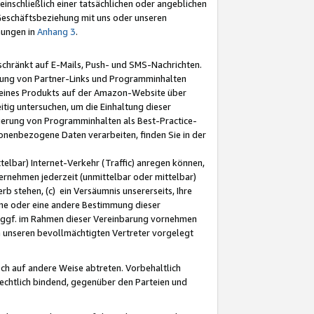
nschließlich einer tatsächlichen oder angeblichen
Geschäftsbeziehung mit uns oder unseren
mungen in
Anhang 3
.
schränkt auf E-Mails, Push- und SMS-Nachrichten.
ellung von Partner-Links und Programminhalten
 eines Produkts auf der Amazon-Website über
tig untersuchen, um die Einhaltung dieser
ntierung von Programminhalten als Best-Practice-
sonenbezogene Daten verarbeiten, finden Sie in der
telbar) Internet-Verkehr (Traffic) anregen können,
rnehmen jederzeit (unmittelbar oder mittelbar)
b stehen, (c) ein Versäumnis unsererseits, Ihre
fene oder eine andere Bestimmung dieser
r ggf. im Rahmen dieser Vereinbarung vornehmen
ch unseren bevollmächtigten Vertreter vorgelegt
ch auf andere Weise abtreten. Vorbehaltlich
rechtlich bindend, gegenüber den Parteien und