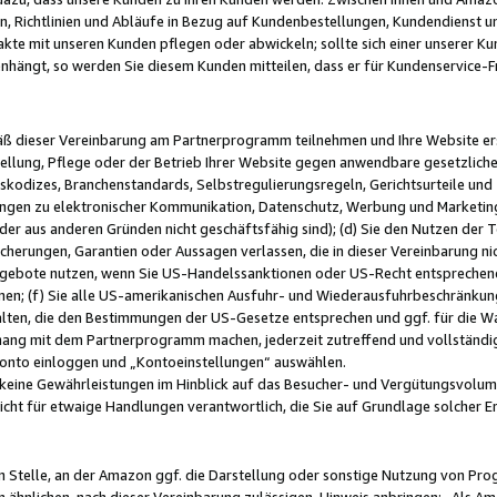
, Richtlinien und Abläufe in Bezug auf Kundenbestellungen, Kundendienst 
kte mit unseren Kunden pflegen oder abwickeln; sollte sich einer unserer Ku
nhängt, so werden Sie diesem Kunden mitteilen, dass er für Kundenservic
emäß dieser Vereinbarung am Partnerprogramm teilnehmen und Ihre Website er
ellung, Pflege oder der Betrieb Ihrer Website gegen anwendbare gesetzlich
skodizes, Branchenstandards, Selbstregulierungsregeln, Gerichtsurteile und 
ngen zu elektronischer Kommunikation, Datenschutz, Werbung und Marketing)
 oder aus anderen Gründen nicht geschäftsfähig sind); (d) Sie den Nutzen de
cherungen, Garantien oder Aussagen verlassen, die in dieser Vereinbarung nich
gebote nutzen, wenn Sie US-Handelssanktionen oder US-Recht entsprechen
men; (f) Sie alle US-amerikanischen Ausfuhr- und Wiederausfuhrbeschränkun
ten, die den Bestimmungen der US-Gesetze entsprechen und ggf. für die Wa
hang mit dem Partnerprogramm machen, jederzeit zutreffend und vollständig 
 Konto einloggen und „Kontoeinstellungen“ auswählen.
keine Gewährleistungen im Hinblick auf das Besucher- und Vergütungsvolu
icht für etwaige Handlungen verantwortlich, die Sie auf Grundlage solcher
en Stelle, an der Amazon ggf. die Darstellung oder sonstige Nutzung von Pr
 ähnlichen, nach dieser Vereinbarung zulässigen, Hinweis anbringen: „Als Ama