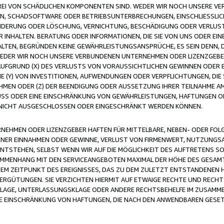
FREI VON SCHÄDLICHEN KOMPONENTEN SIND. WEDER WIR NOCH UNSERE 
VIREN, SCHADSOFTWARE ODER BETRIEBSUNTERBRECHUNGEN, EINSCHLIESSL
ÄNDERUNG ODER LÖSCHUNG, VERNICHTUNG, BESCHÄDIGUNG ODER VERLUST 
INHALTEN. BERATUNG ODER INFORMATIONEN, DIE SIE VON UNS ODER EIN
LTEN, BEGRÜNDEN KEINE GEWÄHRLEISTUNGSANSPRÜCHE, ES SEIN DENN, DI
WEDER WIR NOCH UNSERE VERBUNDENEN UNTERNEHMEN ODER LIZENZGEBE
FGRUND (X) DES VERLUSTS VON VORAUSSICHTLICHEN GEWINNEN ODER 
 (Y) VON INVESTITIONEN, AUFWENDUNGEN ODER VERPFLICHTUNGEN, DIE 
EN ODER (Z) DER BEENDIGUNG ODER AUSSETZUNG IHRER TEILNAHME A
LUSS ODER EINE EINSCHRÄNKUNG VON GEWÄHRLEISTUNGEN, HAFTUNGEN O
NICHT AUSGESCHLOSSEN ODER EINGESCHRÄNKT WERDEN KÖNNEN.
EHMEN ODER LIZENZGEBER HAFTEN FÜR MITTELBARE, NEBEN- ODER FOL
R EINNAHMEN ODER GEWINNE, VERLUST VON FIRMENWERT, NUTZUNGSAU
TSTEHEN, SELBST WENN WIR AUF DIE MÖGLICHKEIT DES AUFTRETENS S
MENHANG MIT DEN SERVICEANGEBOTEN MAXIMAL DER HÖHE DES GESAMT
M ZEITPUNKT DES EREIGNISSES, DAS ZU DEM ZULETZT ENTSTANDENEN 
ERGÜTUNGEN. SIE VERZICHTEN HIERMIT AUF ETWAIGE RECHTE UND RECHT
KLAGE, UNTERLASSUNGSKLAGE ODER ANDERE RECHTSBEHELFE IM ZUSAMME
NE EINSCHRÄNKUNG VON HAFTUNGEN, DIE NACH DEN ANWENDBAREN GESE