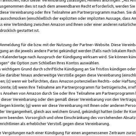
usgenommen dies ist nach dem anwendbaren Recht erforderlich, werden Sie 
f diese Vereinbarung oder Ihre Teilnahme am Partnerprogramm machen. Sie d
usschmücken (einschließlich der expliziten oder impliziten Aussage, dass A
 eine Verbindung zwischen Amazon und Ihnen oder einer anderen natürlichen 
rücklich gestattet ist.
r Anmeldung für die bzw. mit der Nutzung der Partner-Website. Diese Vereinb
gung an die jeweils andere Partei gekündigt werden (falls nach lokalem Rech
n Kalendertage nach Ausspruch der Kündigung wirksam wird. Sie können kündi
ngen“ die Option zum Schließen Ihres Kontos auswählen.
 wichtigem Grund durch schriftliche Kündigung an Sie fristlos kündigen oder I
 Sie darüber hinaus anderweitige Verstöße gegen diese Vereinbarung (einschli
ben; (c) wenn wir befürchten, dass Amazon potenziellen Rechts- oder Haftu
nnte; (d) wenn Ihre Teilnahme am Partnerprogramm für betrügerische, irref
das Ansehen von Amazon durch Sie oder Ihre Teilnahme am Partnerprogramm b
ieser Vereinbarung oder den gemäß dieser Vereinbarung von den Vertragspa
liegen könnte; (g) wenn wir diese Vereinbarung mit Ihnen oder anderen Perso
 der Vergangenheit, gleich aus welchem Grund, gekündigt hatten (oder Ihr Ko
rm beenden. Vorsorglich und ohne Einschränkung des vorstehenden Absatzes
richtlinien als erheblicher Verstoß gegen diese Vereinbarung.
e Vergütungen nach einer Kündigung für einen angemessenen Zeitraum zurückb