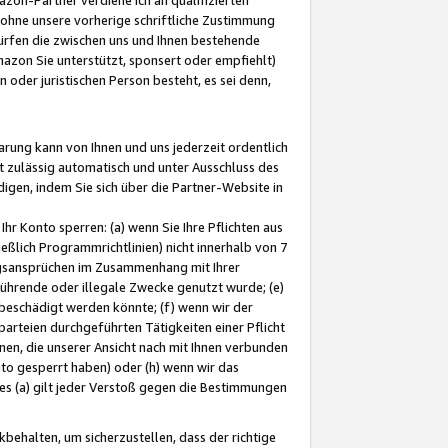
ohne unsere vorherige schriftliche Zustimmung
ürfen die zwischen uns und Ihnen bestehende
mazon Sie unterstützt, sponsert oder empfiehlt)
oder juristischen Person besteht, es sei denn,
arung kann von Ihnen und uns jederzeit ordentlich
t zulässig automatisch und unter Ausschluss des
gen, indem Sie sich über die Partner-Website in
hr Konto sperren: (a) wenn Sie Ihre Pflichten aus
eßlich Programmrichtlinien) nicht innerhalb von 7
ngsansprüchen im Zusammenhang mit Ihrer
ührende oder illegale Zwecke genutzt wurde; (e)
eschädigt werden könnte; (f) wenn wir der
rteien durchgeführten Tätigkeiten einer Pflicht
nen, die unserer Ansicht nach mit Ihnen verbunden
nto gesperrt haben) oder (h) wenn wir das
 (a) gilt jeder Verstoß gegen die Bestimmungen
ehalten, um sicherzustellen, dass der richtige