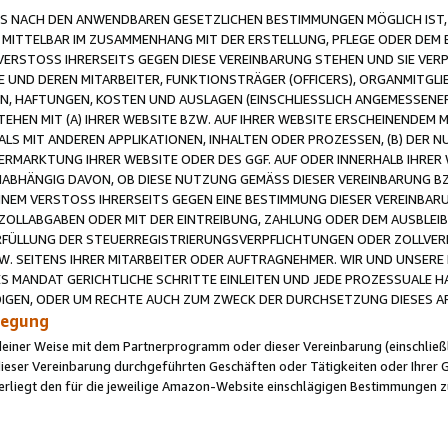
 NACH DEN ANWENDBAREN GESETZLICHEN BESTIMMUNGEN MÖGLICH IST, S
MITTELBAR IM ZUSAMMENHANG MIT DER ERSTELLUNG, PFLEGE ODER DEM BE
ERSTOSS IHRERSEITS GEGEN DIESE VEREINBARUNG STEHEN UND SIE VERP
UND DEREN MITARBEITER, FUNKTIONSTRÄGER (OFFICERS), ORGANMITGLI
N, HAFTUNGEN, KOSTEN UND AUSLAGEN (EINSCHLIESSLICH ANGEMESSENE
HEN MIT (A) IHRER WEBSITE BZW. AUF IHRER WEBSITE ERSCHEINENDEM M
LS MIT ANDEREN APPLIKATIONEN, INHALTEN ODER PROZESSEN, (B) DER 
RMARKTUNG IHRER WEBSITE ODER DES GGF. AUF ODER INNERHALB IHRER W
ABHÄNGIG DAVON, OB DIESE NUTZUNG GEMÄSS DIESER VEREINBARUNG B
EINEM VERSTOSS IHRERSEITS GEGEN EINE BESTIMMUNG DIESER VEREINBARU
D ZOLLABGABEN ODER MIT DER EINTREIBUNG, ZAHLUNG ODER DEM AUSBLEI
FÜLLUNG DER STEUERREGISTRIERUNGSVERPFLICHTUNGEN ODER ZOLLVERPF
W. SEITENS IHRER MITARBEITER ODER AUFTRAGNEHMER. WIR UND UNSERE
ES MANDAT GERICHTLICHE SCHRITTE EINLEITEN UND JEDE PROZESSUALE 
GEN, ODER UM RECHTE AUCH ZUM ZWECK DER DURCHSETZUNG DIESES AR
ilegung
endeiner Weise mit dem Partnerprogramm oder dieser Vereinbarung (einschließl
ieser Vereinbarung durchgeführten Geschäften oder Tätigkeiten oder Ihrer 
iegt den für die jeweilige Amazon-Website einschlägigen Bestimmungen z