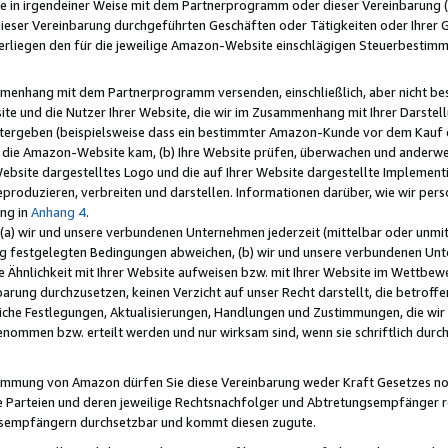
e in irgendeiner Weise mit dem Partnerprogramm oder dieser Vereinbarung (ei
ieser Vereinbarung durchgeführten Geschäften oder Tätigkeiten oder Ihrer 
liegen den für die jeweilige Amazon-Website einschlägigen Steuerbestim
mmenhang mit dem Partnerprogramm versenden, einschließlich, aber nicht be
site und die Nutzer Ihrer Website, die wir im Zusammenhang mit Ihrer Darst
itergeben (beispielsweise dass ein bestimmter Amazon-Kunde vor dem Kauf
uf die Amazon-Website kam, (b) Ihre Website prüfen, überwachen und anderwei
r Website dargestelltes Logo und die auf Ihrer Website dargestellte Impleme
reproduzieren, verbreiten und darstellen. Informationen darüber, wie wir per
ng in
Anhang 4
.
 (a) wir und unsere verbundenen Unternehmen jederzeit (mittelbar oder unmit
ng festgelegten Bedingungen abweichen, (b) wir und unsere verbundenen Unte
 Ähnlichkeit mit Ihrer Website aufweisen bzw. mit Ihrer Website im Wettbewer
barung durchzusetzen, keinen Verzicht auf unser Recht darstellt, die betrof
liche Festlegungen, Aktualisierungen, Handlungen und Zustimmungen, die wi
enommen bzw. erteilt werden und nur wirksam sind, wenn sie schriftlich dur
stimmung von Amazon dürfen Sie diese Vereinbarung weder Kraft Gesetzes no
die Parteien und deren jeweilige Rechtsnachfolger und Abtretungsempfänger 
ngsempfängern durchsetzbar und kommt diesen zugute.