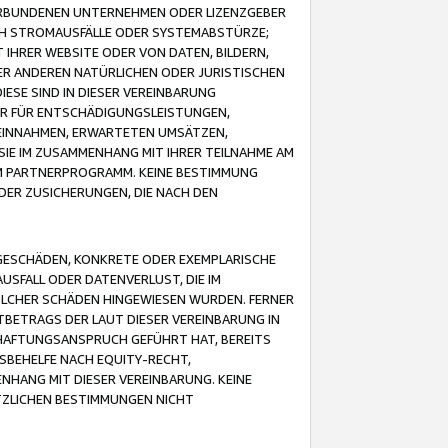
VERBUNDENEN UNTERNEHMEN ODER LIZENZGEBER
ICH STROMAUSFÄLLE ODER SYSTEMABSTÜRZE;
IHRER WEBSITE ODER VON DATEN, BILDERN,
ER ANDEREN NATÜRLICHEN ODER JURISTISCHEN
ESE SIND IN DIESER VEREINBARUNG
R FÜR ENTSCHÄDIGUNGSLEISTUNGEN,
EINNAHMEN, ERWARTETEN UMSÄTZEN,
SIE IM ZUSAMMENHANG MIT IHRER TEILNAHME AM
M PARTNERPROGRAMM. KEINE BESTIMMUNG
DER ZUSICHERUNGEN, DIE NACH DEN
GESCHÄDEN, KONKRETE ODER EXEMPLARISCHE
SFALL ODER DATENVERLUST, DIE IM
OLCHER SCHÄDEN HINGEWIESEN WURDEN. FERNER
BETRAGS DER LAUT DIESER VEREINBARUNG IN
HAFTUNGSANSPRUCH GEFÜHRT HAT, BEREITS
SBEHELFE NACH EQUITY-RECHT,
NHANG MIT DIESER VEREINBARUNG. KEINE
TZLICHEN BESTIMMUNGEN NICHT