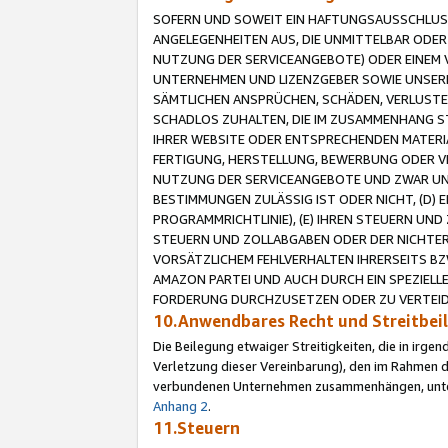
SOFERN UND SOWEIT EIN HAFTUNGSAUSSCHLUSS
ANGELEGENHEITEN AUS, DIE UNMITTELBAR ODER 
NUTZUNG DER SERVICEANGEBOTE) ODER EINEM V
UNTERNEHMEN UND LIZENZGEBER SOWIE UNSERE 
SÄMTLICHEN ANSPRÜCHEN, SCHÄDEN, VERLUSTE
SCHADLOS ZUHALTEN, DIE IM ZUSAMMENHANG STE
IHRER WEBSITE ODER ENTSPRECHENDEN MATERIA
FERTIGUNG, HERSTELLUNG, BEWERBUNG ODER VE
NUTZUNG DER SERVICEANGEBOTE UND ZWAR UN
BESTIMMUNGEN ZULÄSSIG IST ODER NICHT, (D) 
PROGRAMMRICHTLINIE), (E) IHREN STEUERN UN
STEUERN UND ZOLLABGABEN ODER DER NICHTER
VORSÄTZLICHEM FEHLVERHALTEN IHRERSEITS BZ
AMAZON PARTEI UND AUCH DURCH EIN SPEZIELL
FORDERUNG DURCHZUSETZEN ODER ZU VERTEIDI
10.Anwendbares Recht und Streitbe
Die Beilegung etwaiger Streitigkeiten, die in irg
Verletzung dieser Vereinbarung), den im Rahmen d
verbundenen Unternehmen zusammenhängen, unterl
Anhang 2
.
11.Steuern