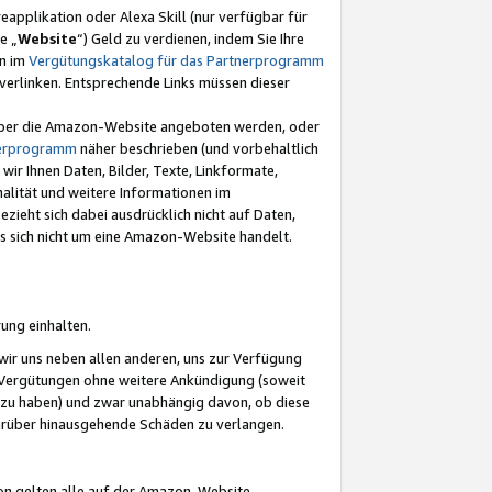
eapplikation oder Alexa Skill (nur verfügbar für
e „
Website
“) Geld zu verdienen, indem Sie Ihre
en im
Vergütungskatalog für das Partnerprogramm
t) verlinken. Entsprechende Links müssen dieser
e über die Amazon-Website angeboten werden, oder
nerprogramm
näher beschrieben (und vorbehaltlich
ir Ihnen Daten, Bilder, Texte, Linkformate,
alität und weitere Informationen im
zieht sich dabei ausdrücklich nicht auf Daten,
es sich nicht um eine Amazon-Website handelt.
rung einhalten.
ir uns neben allen anderen, uns zur Verfügung
n Vergütungen ohne weitere Ankündigung (soweit
 zu haben) und zwar unabhängig davon, ob diese
darüber hinausgehende Schäden zu verlangen.
on gelten alle auf der Amazon-Website