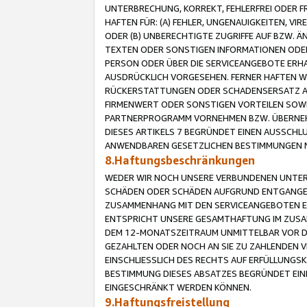
UNTERBRECHUNG, KORREKT, FEHLERFREI ODER 
HAFTEN FÜR: (A) FEHLER, UNGENAUIGKEITEN, 
ODER (B) UNBERECHTIGTE ZUGRIFFE AUF BZW. 
TEXTEN ODER SONSTIGEN INFORMATIONEN ODER 
PERSON ODER ÜBER DIE SERVICEANGEBOTE ERHA
AUSDRÜCKLICH VORGESEHEN. FERNER HAFTEN 
RÜCKERSTATTUNGEN ODER SCHADENSERSATZ AU
FIRMENWERT ODER SONSTIGEN VORTEILEN SOWIE
PARTNERPROGRAMM VORNEHMEN BZW. ÜBERNEHM
DIESES ARTIKELS 7 BEGRÜNDET EINEN AUSSCH
ANWENDBAREN GESETZLICHEN BESTIMMUNGEN 
8.Haftungsbeschränkungen
WEDER WIR NOCH UNSERE VERBUNDENEN UNTERN
SCHÄDEN ODER SCHÄDEN AUFGRUND ENTGANGENE
ZUSAMMENHANG MIT DEN SERVICEANGEBOTEN EN
ENTSPRICHT UNSERE GESAMTHAFTUNG IM ZUSAM
DEM 12-MONATSZEITRAUM UNMITTELBAR VOR DE
GEZAHLTEN ODER NOCH AN SIE ZU ZAHLENDEN V
EINSCHLIESSLICH DES RECHTS AUF ERFÜLLUNGS
BESTIMMUNG DIESES ABSATZES BEGRÜNDET EI
EINGESCHRÄNKT WERDEN KÖNNEN.
9.Haftungsfreistellung