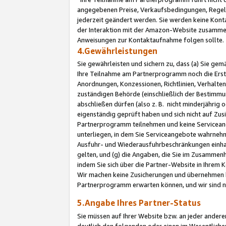
angegebenen Preise, Verkaufsbedingungen, Regeln
jederzeit geändert werden. Sie werden keine Konta
der Interaktion mit der Amazon-Website zusamme
Anweisungen zur Kontaktaufnahme folgen sollte.
4.Gewährleistungen
Sie gewährleisten und sichern zu, dass (a) Sie g
Ihre Teilnahme am Partnerprogramm noch die Erst
Anordnungen, Konzessionen, Richtlinien, Verhalten
zuständigen Behörde (einschließlich der Bestimmu
abschließen dürfen (also z. B. nicht minderjährig
eigenständig geprüft haben und sich nicht auf Zusi
Partnerprogramm teilnehmen und keine Servicean
unterliegen, in dem Sie Serviceangebote wahrneh
Ausfuhr- und Wiederausfuhrbeschränkungen einhal
gelten, und (g) die Angaben, die Sie im Zusammen
indem Sie sich über die Partner-Website in Ihrem
Wir machen keine Zusicherungen und übernehmen 
Partnerprogramm erwarten können, und wir sind n
5.Angabe Ihres Partner-Status
Sie müssen auf Ihrer Website bzw. an jeder ander
deutlich den folgenden oder einen im Wesentlichen