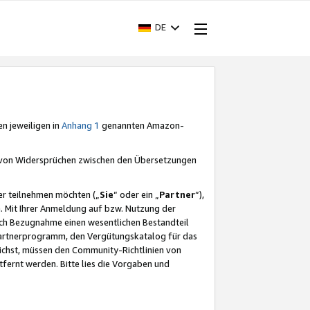
DE
en jeweiligen in
Anhang 1
genannten Amazon-
e von Widersprüchen zwischen den Übersetzungen
er teilnehmen möchten („
Sie
“ oder ein „
Partner
“),
. Mit Ihrer Anmeldung auf bzw. Nutzung der
durch Bezugnahme einen wesentlichen Bestandteil
 Partnerprogramm, den Vergütungskatalog für das
ichst, müssen den Community-Richtlinien von
fernt werden. Bitte lies die Vorgaben und