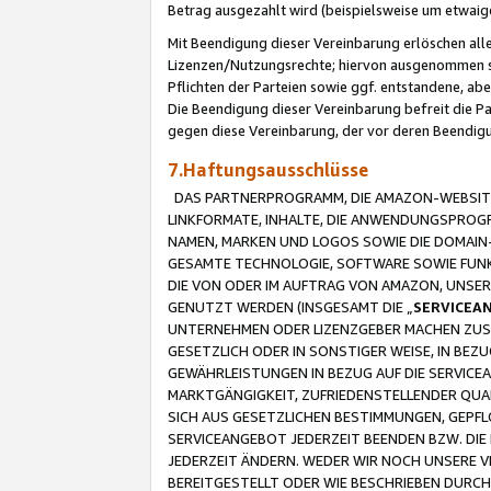
Betrag ausgezahlt wird (beispielsweise um etwai
Mit Beendigung dieser Vereinbarung erlöschen alle
Lizenzen/Nutzungsrechte; hiervon ausgenommen sind
Pflichten der Parteien sowie ggf. entstandene, ab
Die Beendigung dieser Vereinbarung befreit die P
gegen diese Vereinbarung, der vor deren Beendi
7.Haftungsausschlüsse
DAS PARTNERPROGRAMM, DIE AMAZON-WEBSITE,
LINKFORMATE, INHALTE, DIE ANWENDUNGSPRO
NAMEN, MARKEN UND LOGOS SOWIE DIE DOMAIN
GESAMTE TECHNOLOGIE, SOFTWARE SOWIE FUNKT
DIE VON ODER IM AUFTRAG VON AMAZON, UNS
GENUTZT WERDEN (INSGESAMT DIE „
SERVICEA
UNTERNEHMEN ODER LIZENZGEBER MACHEN ZUSI
GESETZLICH ODER IN SONSTIGER WEISE, IN BE
GEWÄHRLEISTUNGEN IN BEZUG AUF DIE SERVICE
MARKTGÄNGIGKEIT, ZUFRIEDENSTELLENDER QUA
SICH AUS GESETZLICHEN BESTIMMUNGEN, GEPFL
SERVICEANGEBOT JEDERZEIT BEENDEN BZW. DIE
JEDERZEIT ÄNDERN. WEDER WIR NOCH UNSERE 
BEREITGESTELLT ODER WIE BESCHRIEBEN DURC