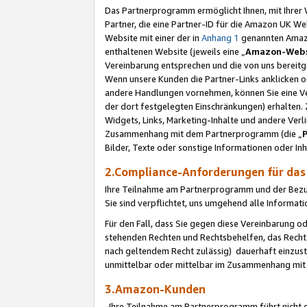
Das Partnerprogramm ermöglicht Ihnen, mit Ihrer W
Partner, die eine Partner-ID für die Amazon UK W
Website mit einer der in
Anhang 1
genannten Amazon
enthaltenen Website (jeweils eine „
Amazon-Webs
Vereinbarung entsprechen und die von uns bereitg
Wenn unsere Kunden die Partner-Links anklicken 
andere Handlungen vornehmen, können Sie eine Ver
der dort festgelegten Einschränkungen) erhalten. 
Widgets, Links, Marketing-Inhalte und andere Ver
Zusammenhang mit dem Partnerprogramm (die „
Bilder, Texte oder sonstige Informationen oder In
2.Compliance-Anforderungen für d
Ihre Teilnahme am Partnerprogramm und der Bezug 
Sie sind verpflichtet, uns umgehend alle Informat
Für den Fall, dass Sie gegen diese Vereinbarung 
stehenden Rechten und Rechtsbehelfen, das Recht
nach geltendem Recht zulässig) dauerhaft einzus
unmittelbar oder mittelbar im Zusammenhang mit
3.Amazon-Kunden
Ihre Teilnahme am Partnerprogramm führt nicht d