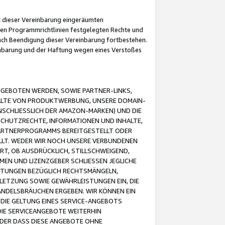
it dieser Vereinbarung eingeräumten
 den Programmrichtlinien festgelegten Rechte und
 nach Beendigung dieser Vereinbarung fortbestehen.
einbarung und der Haftung wegen eines Verstoßes
GEBOTEN WERDEN, SOWIE PARTNER-LINKS,
ALTE VON PRODUKTWERBUNG, UNSERE DOMAIN-
SCHLIESSLICH DER AMAZON-MARKEN) UND DIE
SCHUTZRECHTE, INFORMATIONEN UND INHALTE,
PARTNERPROGRAMMS BEREITGESTELLT ODER
ELLT. WEDER WIR NOCH UNSERE VERBUNDENEN
T, OB AUSDRÜCKLICH, STILLSCHWEIGEND,
MEN UND LIZENZGEBER SCHLIESSEN JEGLICHE
ISTUNGEN BEZÜGLICH RECHTSMÄNGELN,
LETZUNG SOWIE GEWÄHRLEISTUNGEN EIN, DIE
ANDELSBRÄUCHEN ERGEBEN. WIR KÖNNEN EIN
 DIE GELTUNG EINES SERVICE-ANGEBOTS
IE SERVICEANGEBOTE WEITERHIN
ODER DASS DIESE ANGEBOTE OHNE