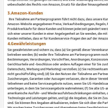
unbeschadet des Rechts von Amazon, Ersatz für darüber hinausgehen
3.Amazon-Kunden
Ihre Teilnahme am Partnerprogramm führt nicht dazu, dass unsere Kun
Amazon-Website angegebenen Preise, Verkaufsbedingungen, Regeln, Ri
Produktverkäufe für diese Kunden und können jederzeit geändert werde
sich einer unserer Kunden in einer Angelegenheit an Sie wenden, die 
Kunden mitteilen, dass er für Kundenservice-Fragen den auf der Ama
4.Gewährleistungen
Sie gewährleisten und sichern zu, dass (a) Sie gemäß dieser Vereinba
betreiben werden; (b) weder Ihre Teilnahme am Partnerprogramm noch d
Bestimmungen, Verordnungen, Vorschriften, Anordnungen, Konzessionen,
Gerichtsurteile und -beschlüsse oder andere Auflagen einer für Sie zu
Datenschutz, Werbung und Marketing) verstoßen; (c) Sie rechtswirksam 
nicht geschäftsfähig sind); (d) Sie den Nutzen der Teilnahme am Partne
Zusicherungen, Garantien oder Aussagen verlassen, die in dieser Verein
teilnehmen und keine Serviceangebote nutzen, wenn Sie US-Handelssa
unterliegen, in dem Sie Serviceangebote wahrnehmen; (f) Sie alle US
amerikanische Ausfuhr- und Wiederausfuhrbeschränkungen einhalten, 
Technologie und Leistungen gelten, und (g) die Angaben, die Sie im 
sind. Sie können Ihre Angaben aktualisieren, indem Sie sich über die 
Wir machen keine Zusicherungen und übernehmen keine Gewährleistun