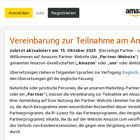
Anmelden
Registrieren
oder
Vereinbarung zur Teilnahme am 
zuletzt aktualisiert am
:
15. Oktober 2025
(Derzeitige Partner - 
Willkommen auf Amazons Partner-Website (die „
Partner-Website
“)
genannten Amazon-Gesellschaften („
Amazon
“ oder „
uns
“ oder ähnli
Übersetzungen stehen in folgenden Sprachen zur Verfügung :
Englisch
,
den Übersetzungen gilt die englische Fassung.
Natürliche oder juristische Personen, die an unserem Marketing-Partn
oder ein „
Partner
“), müssen die Vereinbarung zur Teilnahme am Ama
Ihrer Anmeldung auf bzw. Nutzung der Partner-Website stimmen Sie die
zu, die durch Bezugnahme einen wesentlichen Bestandteil dieser Verei
Partnerprogramm, die IP-Lizenz für das Partnerprogramm, den Vergütu
Partnerprogramm). Inhalte, die du auf der Website Amazon.com veröffe
des Verbots von Kundenrezensionen, die gegen eine Vergütung erstellt, 
durch.