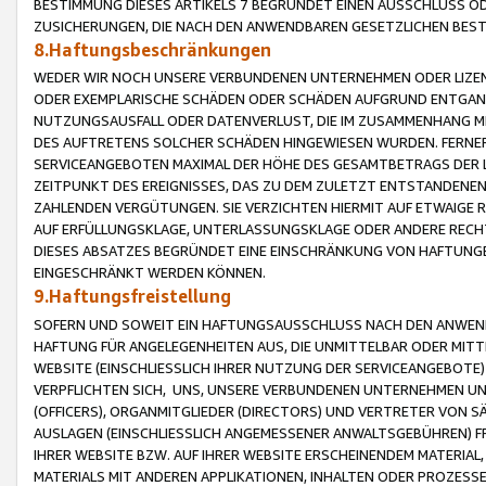
BESTIMMUNG DIESES ARTIKELS 7 BEGRÜNDET EINEN AUSSCHLUSS 
ZUSICHERUNGEN, DIE NACH DEN ANWENDBAREN GESETZLICHEN BE
8.Haftungsbeschränkungen
WEDER WIR NOCH UNSERE VERBUNDENEN UNTERNEHMEN ODER LIZEN
ODER EXEMPLARISCHE SCHÄDEN ODER SCHÄDEN AUFGRUND ENTGANG
NUTZUNGSAUSFALL ODER DATENVERLUST, DIE IM ZUSAMMENHANG MI
DES AUFTRETENS SOLCHER SCHÄDEN HINGEWIESEN WURDEN. FERN
SERVICEANGEBOTEN MAXIMAL DER HÖHE DES GESAMTBETRAGS DER 
ZEITPUNKT DES EREIGNISSES, DAS ZU DEM ZULETZT ENTSTANDENE
ZAHLENDEN VERGÜTUNGEN. SIE VERZICHTEN HIERMIT AUF ETWAIGE 
AUF ERFÜLLUNGSKLAGE, UNTERLASSUNGSKLAGE ODER ANDERE RECHT
DIESES ABSATZES BEGRÜNDET EINE EINSCHRÄNKUNG VON HAFTUNG
EINGESCHRÄNKT WERDEN KÖNNEN.
9.Haftungsfreistellung
SOFERN UND SOWEIT EIN HAFTUNGSAUSSCHLUSS NACH DEN ANWENDB
HAFTUNG FÜR ANGELEGENHEITEN AUS, DIE UNMITTELBAR ODER MITT
WEBSITE (EINSCHLIESSLICH IHRER NUTZUNG DER SERVICEANGEBOTE)
VERPFLICHTEN SICH, UNS, UNSERE VERBUNDENEN UNTERNEHMEN UN
(OFFICERS), ORGANMITGLIEDER (DIRECTORS) UND VERTRETER VON 
AUSLAGEN (EINSCHLIESSLICH ANGEMESSENER ANWALTSGEBÜHREN) FR
IHRER WEBSITE BZW. AUF IHRER WEBSITE ERSCHEINENDEM MATERIAL
MATERIALS MIT ANDEREN APPLIKATIONEN, INHALTEN ODER PROZESSE