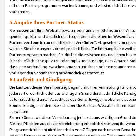
mit dem Partnerprogramm erwarten können, und wir sind nicht für etwa
vornehmen.
5.Angabe Ihres Partner-Status
Sie müssen auf Ihrer Website bzw. an jeder anderen Stelle, an der Am
genehmigt, klar und deutlich den folgenden oder einen im Wesentlichen
Partner verdiene ich an qualifizierten Verkäufen“. Abgesehen von die
werden Sie ohne unsere vorherige schriftliche Zustimmung keine weite
Partnerprogramm machen. Sie dürfen die zwischen uns und Ihnen best
(einschließlich der expliziten oder impliziten Aussage, dass Amazon Si
dass eine Verbindung zwischen Amazon und Ihnen oder einer anderen natü
vorliegenden Vereinbarung ausdrücklich gestattet ist.
6.Laufzeit und Kündigung
Die Laufzeit dieser Vereinbarung beginnt mit Ihrer Anmeldung für die 
jederzeit ordentlich oder aus wichtigem Grund durch schriftliche Kündi
automatisch und unter Ausschluss des Gerichtswegs), wobei eine solch
können kündigen, indem Sie sich über die Partner-Website in Ihrem Ko
auswählen.
Ferner können wir diese Vereinbarung jederzeit aus wichtigem Grund dur
Sie Ihre Pflichten aus dieser Vereinbarung erheblich verletzen; (b) wen
Programmrichtlinien) nicht innerhalb von 7 Tagen nach unserer Benachr
oder Haftungsansprüchen im Zusammenhang mit Ihrer Teilnahme am Pa