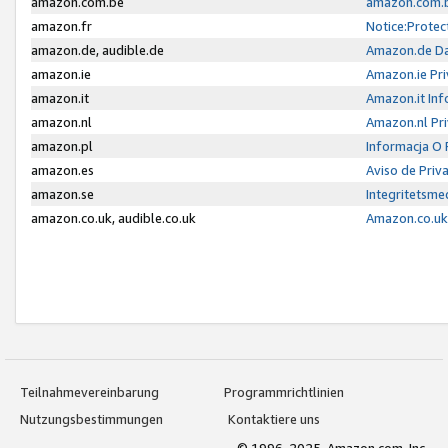
amazon.com.be
amazon.com.b
amazon.fr
Notice:Protec
amazon.de, audible.de
Amazon.de Da
amazon.ie
Amazon.ie Pri
amazon.it
Amazon.it Inf
amazon.nl
Amazon.nl Pri
amazon.pl
Informacja O
amazon.es
Aviso de Priv
amazon.se
Integritetsm
amazon.co.uk, audible.co.uk
Amazon.co.uk 
Teilnahmevereinbarung
Programmrichtlinien
Nutzungsbestimmungen
Kontaktiere uns