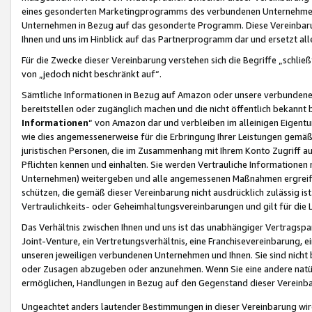
eines gesonderten Marketingprogramms des verbundenen Unternehmens
Unternehmen in Bezug auf das gesonderte Programm. Diese Vereinbarung
Ihnen und uns im Hinblick auf das Partnerprogramm dar und ersetzt al
Für die Zwecke dieser Vereinbarung verstehen sich die Begriffe „schließ
von „jedoch nicht beschränkt auf“.
Sämtliche Informationen in Bezug auf Amazon oder unsere verbunde
bereitstellen oder zugänglich machen und die nicht öffentlich bekannt bz
Informationen
“ von Amazon dar und verbleiben im alleinigen Eigent
wie dies angemessenerweise für die Erbringung Ihrer Leistungen gemäß d
juristischen Personen, die im Zusammenhang mit Ihrem Konto Zugriff au
Pflichten kennen und einhalten. Sie werden Vertrauliche Informationen 
Unternehmen) weitergeben und alle angemessenen Maßnahmen ergreifen
schützen, die gemäß dieser Vereinbarung nicht ausdrücklich zulässig is
Vertraulichkeits- oder Geheimhaltungsvereinbarungen und gilt für die
Das Verhältnis zwischen Ihnen und uns ist das unabhängiger Vertragspa
Joint-Venture, ein Vertretungsverhältnis, eine Franchisevereinbarung, 
unseren jeweiligen verbundenen Unternehmen und Ihnen. Sie sind ni
oder Zusagen abzugeben oder anzunehmen. Wenn Sie eine andere natürli
ermöglichen, Handlungen in Bezug auf den Gegenstand dieser Vereinbar
Ungeachtet anders lautender Bestimmungen in dieser Vereinbarung wird