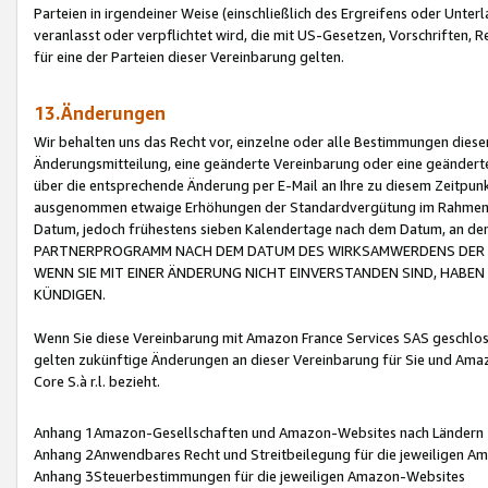
Parteien in irgendeiner Weise (einschließlich des Ergreifens oder Unt
veranlasst oder verpflichtet wird, die mit US-Gesetzen, Vorschriften,
für eine der Parteien dieser Vereinbarung gelten.
13.Änderungen
Wir behalten uns das Recht vor, einzelne oder alle Bestimmungen diese
Änderungsmitteilung, eine geänderte Vereinbarung oder eine geänderte 
über die entsprechende Änderung per E-Mail an Ihre zu diesem Zeitpun
ausgenommen etwaige Erhöhungen der Standardvergütung im Rahmen
Datum, jedoch frühestens sieben Kalendertage nach dem Datum, an de
PARTNERPROGRAMM NACH DEM DATUM DES WIRKSAMWERDENS DER Ä
WENN SIE MIT EINER ÄNDERUNG NICHT EINVERSTANDEN SIND, HABEN S
KÜNDIGEN.
Wenn Sie diese Vereinbarung mit Amazon France Services SAS geschlo
gelten zukünftige Änderungen an dieser Vereinbarung für Sie und Ama
Core S.à r.l. bezieht.
Anhang 1Amazon-Gesellschaften und Amazon-Websites nach Ländern
Anhang 2Anwendbares Recht und Streitbeilegung für die jeweiligen 
Anhang 3Steuerbestimmungen für die jeweiligen Amazon-Websites