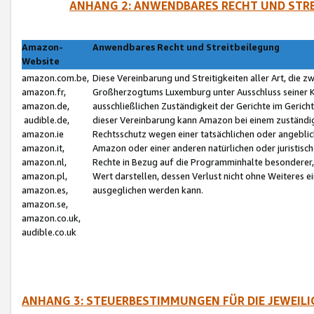
ANHANG 2: ANWENDBARES RECHT UND STRE
Amazon-
Anwendbares Recht und Streitbeilegung
Website
amazon.com.be,
Diese Vereinbarung und Streitigkeiten aller Art, die 
amazon.fr,
Großherzogtums Luxemburg unter Ausschluss seiner Kol
amazon.de,
ausschließlichen Zuständigkeit der Gerichte im Geri
audible.de,
dieser Vereinbarung kann Amazon bei einem zuständig
amazon.ie
Rechtsschutz wegen einer tatsächlichen oder angebli
amazon.it,
Amazon oder einer anderen natürlichen oder juristisc
amazon.nl,
Rechte in Bezug auf die Programminhalte besonderer,
amazon.pl,
Wert darstellen, dessen Verlust nicht ohne Weiteres e
amazon.es,
ausgeglichen werden kann.
amazon.se,
amazon.co.uk,
audible.co.uk
ANHANG 3: STEUERBESTIMMUNGEN FÜR DIE JEWEIL