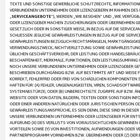
TEXTE UND SONSTIGE GEWERBLICHE SCHUTZRECHTE, INFORMATIONE
VERBUNDENEN UNTERNEHMEN ODER LIZENZGEBERN IM RAHMEN DES
„
SERVICEANGEBOTE
“), WERDEN „WIE BESEHEN“ UND „WIE VERFÜ
ODER LIZENZGEBER MACHEN ZUSICHERUNGEN ODER ÜBERNEHMEN GEW
GESETZLICH ODER IN SONSTIGER WEISE, IN BEZUG AUF DIE SERVI
SCHLIESSEN JEGLICHE GEWÄHRLEISTUNGEN IN BEZUG AUF DIE SERVI
GEWÄHRLEISTUNGEN BEZÜGLICH RECHTSMÄNGELN, MARKTGÄNGIGKEIT
VERWENDUNGSZWECK, NICHTVERLETZUNG SOWIE GEWÄHRLEISTUNGEN 
ÜBLICHEN GESCHÄFTSVERKEHR, DER LEISTUNG ODER HANDELSBRÄUCH
BESCHAFFENHEIT, MERKMALE, FUNKTIONEN, DEN LEISTUNGSUMFANG 
NOCH UNSERE VERBUNDENEN UNTERNEHMEN ODER LIZENZGEBER GEWÄ
BESCHRIEBEN DURCHGÄNGIG BZW. AUF BESTIMMTE ART UND WEISE
KORREKT, FEHLERFREI ODER FREI VON SCHÄDLICHEN KOMPONENTEN
HAFTEN FÜR: (A) FEHLER, UNGENAUIGKEITEN, VIREN, SCHADSOFTW
SYSTEMABSTÜRZE; ODER (B) UNBERECHTIGTE ZUGRIFFE AUF BZW. 
WEBSITE ODER VON DATEN, BILDERN, TEXTEN ODER SONSTIGEN INF
ODER EINER ANDEREN NATÜRLICHEN ODER JURISTISCHEN PERSON OD
GEWÄHRLEISTUNGSANSPRÜCHE, ES SEIN DENN, DIESE SIND IN DIES
UNSERE VERBUNDENEN UNTERNEHMEN ODER LIZENZGEBER FÜR EN
AUFGRUND (X) DES VERLUSTS VON VORAUSSICHTLICHEN GEWINNEN
VORTEILEN SOWIE (Y) VON INVESTITIONEN, AUFWENDUNGEN ODER VE
PARTNERPROGRAMM VORNEHMEN BZW. ÜBERNEHMEN ODER (Z) DER 