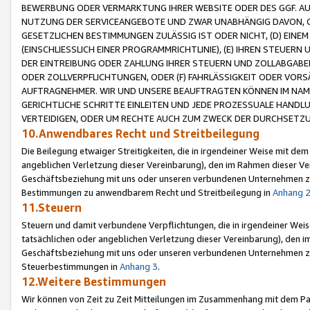
BEWERBUNG ODER VERMARKTUNG IHRER WEBSITE ODER DES GGF. AUF 
NUTZUNG DER SERVICEANGEBOTE UND ZWAR UNABHÄNGIG DAVON, O
GESETZLICHEN BESTIMMUNGEN ZULÄSSIG IST ODER NICHT, (D) EINE
(EINSCHLIESSLICH EINER PROGRAMMRICHTLINIE), (E) IHREN STEUER
DER EINTREIBUNG ODER ZAHLUNG IHRER STEUERN UND ZOLLABGAB
ODER ZOLLVERPFLICHTUNGEN, ODER (F) FAHRLÄSSIGKEIT ODER VORS
AUFTRAGNEHMER. WIR UND UNSERE BEAUFTRAGTEN KÖNNEN IM NAME
GERICHTLICHE SCHRITTE EINLEITEN UND JEDE PROZESSUALE HAND
VERTEIDIGEN, ODER UM RECHTE AUCH ZUM ZWECK DER DURCHSETZU
10.Anwendbares Recht und Streitbeilegung
Die Beilegung etwaiger Streitigkeiten, die in irgendeiner Weise mit de
angeblichen Verletzung dieser Vereinbarung), den im Rahmen dieser Ve
Geschäftsbeziehung mit uns oder unseren verbundenen Unternehmen zu
Bestimmungen zu anwendbarem Recht und Streitbeilegung in
Anhang 
11.Steuern
Steuern und damit verbundene Verpflichtungen, die in irgendeiner Wei
tatsächlichen oder angeblichen Verletzung dieser Vereinbarung), den 
Geschäftsbeziehung mit uns oder unseren verbundenen Unternehmen z
Steuerbestimmungen in
Anhang 3
.
12.Weitere Bestimmungen
Wir können von Zeit zu Zeit Mitteilungen im Zusammenhang mit dem Par