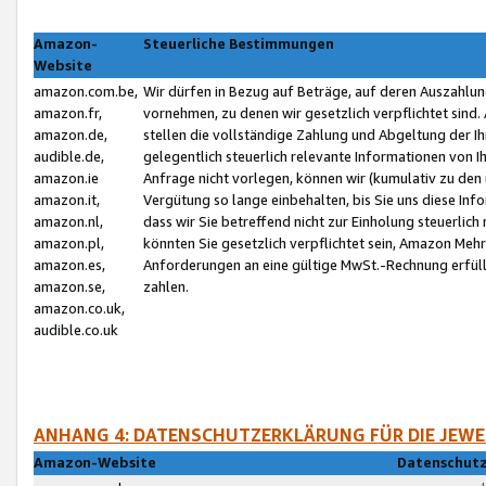
Amazon-
Steuerliche Bestimmungen
Website
amazon.com.be,
Wir dürfen in Bezug auf Beträge, auf deren Auszahlun
amazon.fr,
vornehmen, zu denen wir gesetzlich verpflichtet sind
amazon.de,
stellen die vollständige Zahlung und Abgeltung der 
audible.de,
gelegentlich steuerlich relevante Informationen von I
amazon.ie
Anfrage nicht vorlegen, können wir (kumulativ zu de
amazon.it,
Vergütung so lange einbehalten, bis Sie uns diese Inf
amazon.nl,
dass wir Sie betreffend nicht zur Einholung steuerlich 
amazon.pl,
könnten Sie gesetzlich verpflichtet sein, Amazon Meh
amazon.es,
Anforderungen an eine gültige MwSt.-Rechnung erfüllt
amazon.se,
zahlen.
amazon.co.uk,
audible.co.uk
ANHANG 4: DATENSCHUTZERKLÄRUNG FÜR DIE JEWE
Amazon-Website
Datenschutz