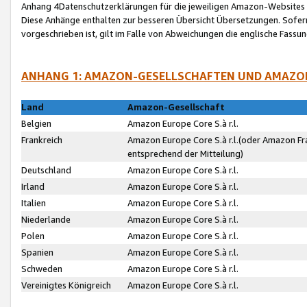
Anhang 4Datenschutzerklärungen für die jeweiligen Amazon-Websites
Diese Anhänge enthalten zur besseren Übersicht Übersetzungen. Sofe
vorgeschrieben ist, gilt im Falle von Abweichungen die englische Fass
ANHANG 1: AMAZON-GESELLSCHAFTEN UND AMAZO
Land
Amazon-Gesellschaft
Belgien
Amazon Europe Core S.à r.l.
Frankreich
Amazon Europe Core S.à r.l.(oder Amazon Fr
entsprechend der Mitteilung)
Deutschland
Amazon Europe Core S.à r.l.
Irland
Amazon Europe Core S.à r.l.
Italien
Amazon Europe Core S.à r.l.
Niederlande
Amazon Europe Core S.à r.l.
Polen
Amazon Europe Core S.à r.l.
Spanien
Amazon Europe Core S.à r.l.
Schweden
Amazon Europe Core S.à r.l.
Vereinigtes Königreich
Amazon Europe Core S.à r.l.