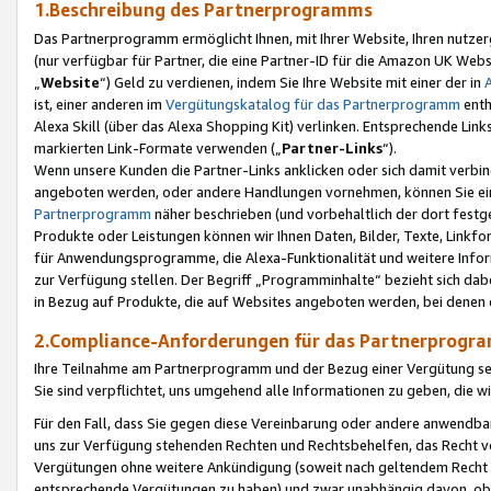
1.Beschreibung des Partnerprogramms
Das Partnerprogramm ermöglicht Ihnen, mit Ihrer Website, Ihren nutzer
(nur verfügbar für Partner, die eine Partner-ID für die Amazon UK We
„
Website
“) Geld zu verdienen, indem Sie Ihre Website mit einer der in
ist, einer anderen im
Vergütungskatalog für das Partnerprogramm
enth
Alexa Skill (über das Alexa Shopping Kit) verlinken. Entsprechende Lin
markierten Link-Formate verwenden („
Partner-Links
“).
Wenn unsere Kunden die Partner-Links anklicken oder sich damit verbi
angeboten werden, oder andere Handlungen vornehmen, können Sie eine
Partnerprogramm
näher beschrieben (und vorbehaltlich der dort festg
Produkte oder Leistungen können wir Ihnen Daten, Bilder, Texte, Linkfo
für Anwendungsprogramme, die Alexa-Funktionalität und weitere Inf
zur Verfügung stellen. Der Begriff „Programminhalte“ bezieht sich dabe
in Bezug auf Produkte, die auf Websites angeboten werden, bei denen 
2.Compliance-Anforderungen für das Partnerprog
Ihre Teilnahme am Partnerprogramm und der Bezug einer Vergütung setz
Sie sind verpflichtet, uns umgehend alle Informationen zu geben, die w
Für den Fall, dass Sie gegen diese Vereinbarung oder andere anwendba
uns zur Verfügung stehenden Rechten und Rechtsbehelfen, das Recht vo
Vergütungen ohne weitere Ankündigung (soweit nach geltendem Recht z
entsprechende Vergütungen zu haben) und zwar unabhängig davon, ob 