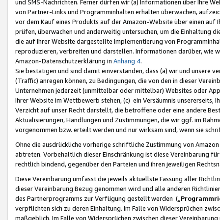
und SMS-Nachrichten. Ferner dürfen wir (a) Informationen über Ihre We
von Partner-Links und Programminhalten erhalten überwachen, aufzei
vor dem Kauf eines Produkts auf der Amazon-Website über einen auf Ih
prüfen, überwachen und anderweitig untersuchen, um die Einhaltung dies
die auf Ihrer Website dargestellte Implementierung von Programminhalt
reproduzieren, verbreiten und darstellen. Informationen darüber, wie w
Amazon-Datenschutzerklärung in
Anhang 4
.
Sie bestätigen und sind damit einverstanden, dass (a) wir und unsere 
(Traffic) anregen können, zu Bedingungen, die von den in dieser Vere
Unternehmen jederzeit (unmittelbar oder mittelbar) Websites oder Appl
Ihrer Website im Wettbewerb stehen, (c) ein Versäumnis unsererseits, I
Verzicht auf unser Recht darstellt, die betroffene oder eine andere B
Aktualisierungen, Handlungen und Zustimmungen, die wir ggf. im Rahme
vorgenommen bzw. erteilt werden und nur wirksam sind, wenn sie schri
Ohne die ausdrückliche vorherige schriftliche Zustimmung von Amazon
abtreten. Vorbehaltlich dieser Einschränkung ist diese Vereinbarung f
rechtlich bindend, gegenüber den Parteien und ihren jeweiligen Rech
Diese Vereinbarung umfasst die jeweils aktuellste Fassung aller Richtli
dieser Vereinbarung Bezug genommen wird und alle anderen Richtlinie
des Partnerprogramms zur Verfügung gestellt werden („
Programmric
verpflichten sich zu deren Einhaltung. Im Falle von Widersprüchen zwi
maßgeblich. Im Falle von Widersprüchen zwischen dieser Vereinbarun