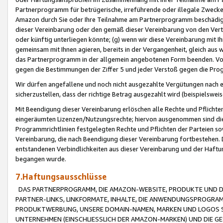
Partnerprogramm für betrügerische, irreführende oder illegale Zwecke
Amazon durch Sie oder Ihre Teilnahme am Partnerprogramm beschädig
dieser Vereinbarung oder den gemäß dieser Vereinbarung von den Vertr
oder künftig unterliegen könnte; (g) wenn wir diese Vereinbarung mit I
gemeinsam mit Ihnen agieren, bereits in der Vergangenheit, gleich aus
das Partnerprogramm in der allgemein angebotenen Form beenden. Vors
gegen die Bestimmungen der Ziffer 5 und jeder Verstoß gegen die Prog
Wir dürfen angefallene und noch nicht ausgezahlte Vergütungen nach 
sicherzustellen, dass der richtige Betrag ausgezahlt wird (beispielsw
Mit Beendigung dieser Vereinbarung erlöschen alle Rechte und Pflichte
eingeräumten Lizenzen/Nutzungsrechte; hiervon ausgenommen sind die in 
Programmrichtlinien festgelegten Rechte und Pflichten der Parteien sow
Vereinbarung, die nach Beendigung dieser Vereinbarung fortbestehen. D
entstandenen Verbindlichkeiten aus dieser Vereinbarung und der Haft
begangen wurde.
7.Haftungsausschlüsse
DAS PARTNERPROGRAMM, DIE AMAZON-WEBSITE, PRODUKTE UND DI
PARTNER-LINKS, LINKFORMATE, INHALTE, DIE ANWENDUNGSPROGR
PRODUKTWERBUNG, UNSERE DOMAIN-NAMEN, MARKEN UND LOGOS S
UNTERNEHMEN (EINSCHLIESSLICH DER AMAZON-MARKEN) UND DIE GE