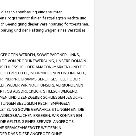
it dieser Vereinbarung eingeräumten
 den Programmrichtlinien festgelegten Rechte und
 nach Beendigung dieser Vereinbarung fortbestehen.
einbarung und der Haftung wegen eines Verstoßes
GEBOTEN WERDEN, SOWIE PARTNER-LINKS,
ALTE VON PRODUKTWERBUNG, UNSERE DOMAIN-
SCHLIESSLICH DER AMAZON-MARKEN) UND DIE
SCHUTZRECHTE, INFORMATIONEN UND INHALTE,
PARTNERPROGRAMMS BEREITGESTELLT ODER
ELLT. WEDER WIR NOCH UNSERE VERBUNDENEN
T, OB AUSDRÜCKLICH, STILLSCHWEIGEND,
MEN UND LIZENZGEBER SCHLIESSEN JEGLICHE
ISTUNGEN BEZÜGLICH RECHTSMÄNGELN,
LETZUNG SOWIE GEWÄHRLEISTUNGEN EIN, DIE
ANDELSBRÄUCHEN ERGEBEN. WIR KÖNNEN EIN
 DIE GELTUNG EINES SERVICE-ANGEBOTS
IE SERVICEANGEBOTE WEITERHIN
ODER DASS DIESE ANGEBOTE OHNE