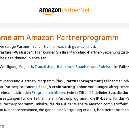
nahme am Amazon-Partnerprogramm
rzeitige Partner - sehen Sie
hier
, was sich geändert hat).
Partner-Website
“). Hier können Sie Ihre Marketing-Partner-Beziehung zu d
iche Bezeichnung) verwalten.
Verfügung :
Englisch
,
Französisch
,
Italienisch
,
Spanisch
und
Polnisch
. Im Fall
erem Marketing-Partner-Programm (das „
Partnerprogramm
“) teilnehmen od
on-Partnerprogramm (diese „
Vereinbarung
“) ohne Änderungen akzeptieren
 einschließlich den
Programmrichtlinien
(wie in Ziffer 12 definiert) zu, die 
raussetzungen für die Teilnahme am Partnerprogramm, die IP-Lizenz für das
s Partnerprogramm). Inhalte, die du auf der Website Amazon.com veröffentl
n Kundenrezensionen, die gegen eine Vergütung erstellt, bearbeitet oder ent
mms