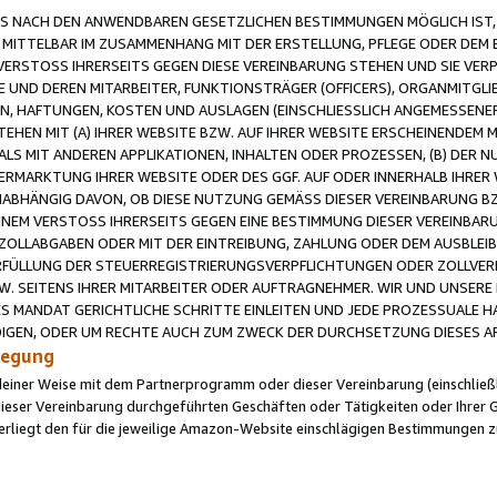
 NACH DEN ANWENDBAREN GESETZLICHEN BESTIMMUNGEN MÖGLICH IST, S
MITTELBAR IM ZUSAMMENHANG MIT DER ERSTELLUNG, PFLEGE ODER DEM BE
ERSTOSS IHRERSEITS GEGEN DIESE VEREINBARUNG STEHEN UND SIE VERP
UND DEREN MITARBEITER, FUNKTIONSTRÄGER (OFFICERS), ORGANMITGLI
N, HAFTUNGEN, KOSTEN UND AUSLAGEN (EINSCHLIESSLICH ANGEMESSENE
HEN MIT (A) IHRER WEBSITE BZW. AUF IHRER WEBSITE ERSCHEINENDEM M
LS MIT ANDEREN APPLIKATIONEN, INHALTEN ODER PROZESSEN, (B) DER 
RMARKTUNG IHRER WEBSITE ODER DES GGF. AUF ODER INNERHALB IHRER W
ABHÄNGIG DAVON, OB DIESE NUTZUNG GEMÄSS DIESER VEREINBARUNG B
EINEM VERSTOSS IHRERSEITS GEGEN EINE BESTIMMUNG DIESER VEREINBARU
D ZOLLABGABEN ODER MIT DER EINTREIBUNG, ZAHLUNG ODER DEM AUSBLEI
FÜLLUNG DER STEUERREGISTRIERUNGSVERPFLICHTUNGEN ODER ZOLLVERPF
W. SEITENS IHRER MITARBEITER ODER AUFTRAGNEHMER. WIR UND UNSERE
ES MANDAT GERICHTLICHE SCHRITTE EINLEITEN UND JEDE PROZESSUALE 
GEN, ODER UM RECHTE AUCH ZUM ZWECK DER DURCHSETZUNG DIESES AR
ilegung
endeiner Weise mit dem Partnerprogramm oder dieser Vereinbarung (einschließl
ieser Vereinbarung durchgeführten Geschäften oder Tätigkeiten oder Ihrer 
iegt den für die jeweilige Amazon-Website einschlägigen Bestimmungen z