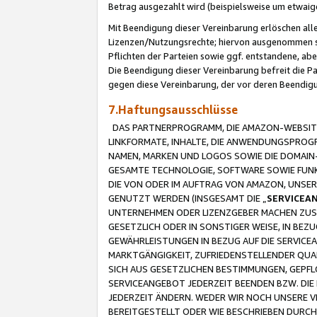
Betrag ausgezahlt wird (beispielsweise um etwai
Mit Beendigung dieser Vereinbarung erlöschen alle
Lizenzen/Nutzungsrechte; hiervon ausgenommen sind
Pflichten der Parteien sowie ggf. entstandene, ab
Die Beendigung dieser Vereinbarung befreit die P
gegen diese Vereinbarung, der vor deren Beendi
7.Haftungsausschlüsse
DAS PARTNERPROGRAMM, DIE AMAZON-WEBSITE,
LINKFORMATE, INHALTE, DIE ANWENDUNGSPRO
NAMEN, MARKEN UND LOGOS SOWIE DIE DOMAIN
GESAMTE TECHNOLOGIE, SOFTWARE SOWIE FUNKT
DIE VON ODER IM AUFTRAG VON AMAZON, UNS
GENUTZT WERDEN (INSGESAMT DIE „
SERVICEA
UNTERNEHMEN ODER LIZENZGEBER MACHEN ZUSI
GESETZLICH ODER IN SONSTIGER WEISE, IN BE
GEWÄHRLEISTUNGEN IN BEZUG AUF DIE SERVICE
MARKTGÄNGIGKEIT, ZUFRIEDENSTELLENDER QUA
SICH AUS GESETZLICHEN BESTIMMUNGEN, GEPFL
SERVICEANGEBOT JEDERZEIT BEENDEN BZW. DIE
JEDERZEIT ÄNDERN. WEDER WIR NOCH UNSERE 
BEREITGESTELLT ODER WIE BESCHRIEBEN DURC