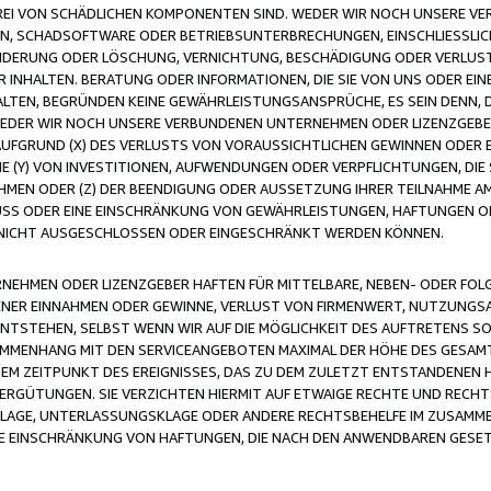
FREI VON SCHÄDLICHEN KOMPONENTEN SIND. WEDER WIR NOCH UNSERE 
VIREN, SCHADSOFTWARE ODER BETRIEBSUNTERBRECHUNGEN, EINSCHLIESSL
ÄNDERUNG ODER LÖSCHUNG, VERNICHTUNG, BESCHÄDIGUNG ODER VERLUST 
INHALTEN. BERATUNG ODER INFORMATIONEN, DIE SIE VON UNS ODER EIN
LTEN, BEGRÜNDEN KEINE GEWÄHRLEISTUNGSANSPRÜCHE, ES SEIN DENN, DI
WEDER WIR NOCH UNSERE VERBUNDENEN UNTERNEHMEN ODER LIZENZGEBE
FGRUND (X) DES VERLUSTS VON VORAUSSICHTLICHEN GEWINNEN ODER 
 (Y) VON INVESTITIONEN, AUFWENDUNGEN ODER VERPFLICHTUNGEN, DIE 
EN ODER (Z) DER BEENDIGUNG ODER AUSSETZUNG IHRER TEILNAHME A
LUSS ODER EINE EINSCHRÄNKUNG VON GEWÄHRLEISTUNGEN, HAFTUNGEN O
NICHT AUSGESCHLOSSEN ODER EINGESCHRÄNKT WERDEN KÖNNEN.
EHMEN ODER LIZENZGEBER HAFTEN FÜR MITTELBARE, NEBEN- ODER FOL
R EINNAHMEN ODER GEWINNE, VERLUST VON FIRMENWERT, NUTZUNGSAU
TSTEHEN, SELBST WENN WIR AUF DIE MÖGLICHKEIT DES AUFTRETENS S
MENHANG MIT DEN SERVICEANGEBOTEN MAXIMAL DER HÖHE DES GESAMT
M ZEITPUNKT DES EREIGNISSES, DAS ZU DEM ZULETZT ENTSTANDENEN 
ERGÜTUNGEN. SIE VERZICHTEN HIERMIT AUF ETWAIGE RECHTE UND RECHT
KLAGE, UNTERLASSUNGSKLAGE ODER ANDERE RECHTSBEHELFE IM ZUSAMME
NE EINSCHRÄNKUNG VON HAFTUNGEN, DIE NACH DEN ANWENDBAREN GESE