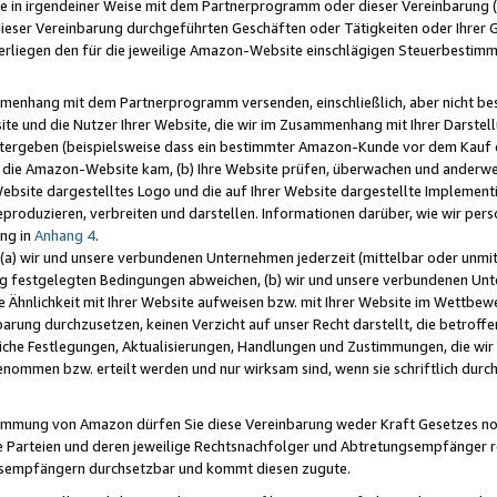
e in irgendeiner Weise mit dem Partnerprogramm oder dieser Vereinbarung (ei
ieser Vereinbarung durchgeführten Geschäften oder Tätigkeiten oder Ihrer 
liegen den für die jeweilige Amazon-Website einschlägigen Steuerbestim
mmenhang mit dem Partnerprogramm versenden, einschließlich, aber nicht be
site und die Nutzer Ihrer Website, die wir im Zusammenhang mit Ihrer Darst
itergeben (beispielsweise dass ein bestimmter Amazon-Kunde vor dem Kauf
uf die Amazon-Website kam, (b) Ihre Website prüfen, überwachen und anderwei
r Website dargestelltes Logo und die auf Ihrer Website dargestellte Impleme
reproduzieren, verbreiten und darstellen. Informationen darüber, wie wir per
ng in
Anhang 4
.
 (a) wir und unsere verbundenen Unternehmen jederzeit (mittelbar oder unmit
ng festgelegten Bedingungen abweichen, (b) wir und unsere verbundenen Unte
 Ähnlichkeit mit Ihrer Website aufweisen bzw. mit Ihrer Website im Wettbewer
barung durchzusetzen, keinen Verzicht auf unser Recht darstellt, die betrof
liche Festlegungen, Aktualisierungen, Handlungen und Zustimmungen, die wi
enommen bzw. erteilt werden und nur wirksam sind, wenn sie schriftlich dur
stimmung von Amazon dürfen Sie diese Vereinbarung weder Kraft Gesetzes no
die Parteien und deren jeweilige Rechtsnachfolger und Abtretungsempfänger 
ngsempfängern durchsetzbar und kommt diesen zugute.