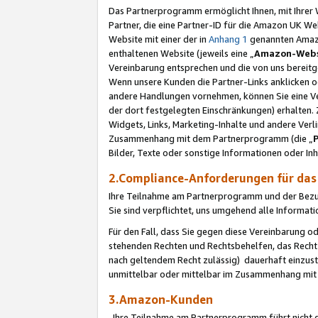
Das Partnerprogramm ermöglicht Ihnen, mit Ihrer W
Partner, die eine Partner-ID für die Amazon UK W
Website mit einer der in
Anhang 1
genannten Amazon
enthaltenen Website (jeweils eine „
Amazon-Webs
Vereinbarung entsprechen und die von uns bereitg
Wenn unsere Kunden die Partner-Links anklicken 
andere Handlungen vornehmen, können Sie eine Ver
der dort festgelegten Einschränkungen) erhalten. 
Widgets, Links, Marketing-Inhalte und andere Ver
Zusammenhang mit dem Partnerprogramm (die „
Bilder, Texte oder sonstige Informationen oder In
2.Compliance-Anforderungen für d
Ihre Teilnahme am Partnerprogramm und der Bezug 
Sie sind verpflichtet, uns umgehend alle Informat
Für den Fall, dass Sie gegen diese Vereinbarung 
stehenden Rechten und Rechtsbehelfen, das Recht
nach geltendem Recht zulässig) dauerhaft einzus
unmittelbar oder mittelbar im Zusammenhang mit
3.Amazon-Kunden
Ihre Teilnahme am Partnerprogramm führt nicht d