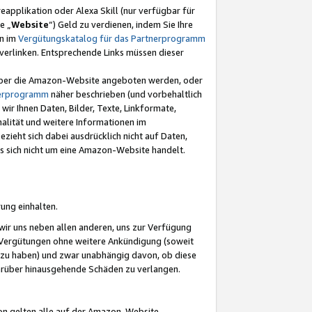
eapplikation oder Alexa Skill (nur verfügbar für
e „
Website
“) Geld zu verdienen, indem Sie Ihre
en im
Vergütungskatalog für das Partnerprogramm
t) verlinken. Entsprechende Links müssen dieser
e über die Amazon-Website angeboten werden, oder
nerprogramm
näher beschrieben (und vorbehaltlich
ir Ihnen Daten, Bilder, Texte, Linkformate,
alität und weitere Informationen im
zieht sich dabei ausdrücklich nicht auf Daten,
es sich nicht um eine Amazon-Website handelt.
rung einhalten.
ir uns neben allen anderen, uns zur Verfügung
n Vergütungen ohne weitere Ankündigung (soweit
 zu haben) und zwar unabhängig davon, ob diese
darüber hinausgehende Schäden zu verlangen.
on gelten alle auf der Amazon-Website