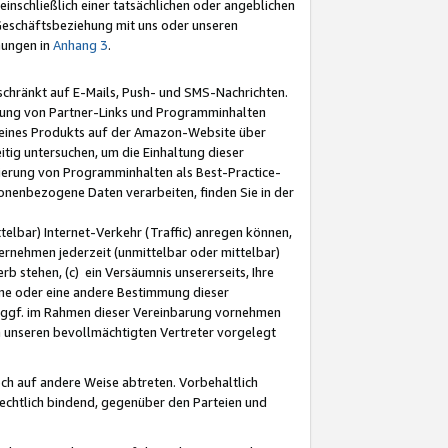
nschließlich einer tatsächlichen oder angeblichen
Geschäftsbeziehung mit uns oder unseren
mungen in
Anhang 3
.
schränkt auf E-Mails, Push- und SMS-Nachrichten.
ellung von Partner-Links und Programminhalten
 eines Produkts auf der Amazon-Website über
tig untersuchen, um die Einhaltung dieser
ntierung von Programminhalten als Best-Practice-
sonenbezogene Daten verarbeiten, finden Sie in der
telbar) Internet-Verkehr (Traffic) anregen können,
rnehmen jederzeit (unmittelbar oder mittelbar)
b stehen, (c) ein Versäumnis unsererseits, Ihre
fene oder eine andere Bestimmung dieser
r ggf. im Rahmen dieser Vereinbarung vornehmen
ch unseren bevollmächtigten Vertreter vorgelegt
ch auf andere Weise abtreten. Vorbehaltlich
rechtlich bindend, gegenüber den Parteien und