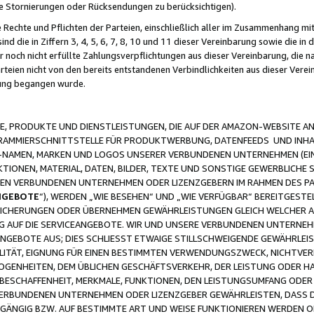
ge Stornierungen oder Rücksendungen zu berücksichtigen).
 Rechte und Pflichten der Parteien, einschließlich aller im Zusammenhang m
 die in Ziffern 3, 4, 5, 6, 7, 8, 10 und 11 dieser Vereinbarung sowie die in
er noch nicht erfüllte Zahlungsverpflichtungen aus dieser Vereinbarung, die
arteien nicht von den bereits entstandenen Verbindlichkeiten aus dieser Ver
gung begangen wurde.
 PRODUKTE UND DIENSTLEISTUNGEN, DIE AUF DER AMAZON-WEBSITE AN
GRAMMIERSCHNITTSTELLE FÜR PRODUKTWERBUNG, DATENFEEDS UND INH
-NAMEN, MARKEN UND LOGOS UNSERER VERBUNDENEN UNTERNEHMEN (EIN
IONEN, MATERIAL, DATEN, BILDER, TEXTE UND SONSTIGE GEWERBLICHE 
EREN VERBUNDENEN UNTERNEHMEN ODER LIZENZGEBERN IM RAHMEN DES 
NGEBOTE
“), WERDEN „WIE BESEHEN“ UND „WIE VERFÜGBAR“ BEREITGEST
CHERUNGEN ODER ÜBERNEHMEN GEWÄHRLEISTUNGEN GLEICH WELCHER AR
ZUG AUF DIE SERVICEANGEBOTE. WIR UND UNSERE VERBUNDENEN UNTERNEH
ANGEBOTE AUS; DIES SCHLIESST ETWAIGE STILLSCHWEIGENDE GEWÄHRLE
LITÄT, EIGNUNG FÜR EINEN BESTIMMTEN VERWENDUNGSZWECK, NICHTVER
OGENHEITEN, DEM ÜBLICHEN GESCHÄFTSVERKEHR, DER LEISTUNG ODER H
 BESCHAFFENHEIT, MERKMALE, FUNKTIONEN, DEN LEISTUNGSUMFANG ODER
VERBUNDENEN UNTERNEHMEN ODER LIZENZGEBER GEWÄHRLEISTEN, DASS D
HGÄNGIG BZW. AUF BESTIMMTE ART UND WEISE FUNKTIONIEREN WERDEN 