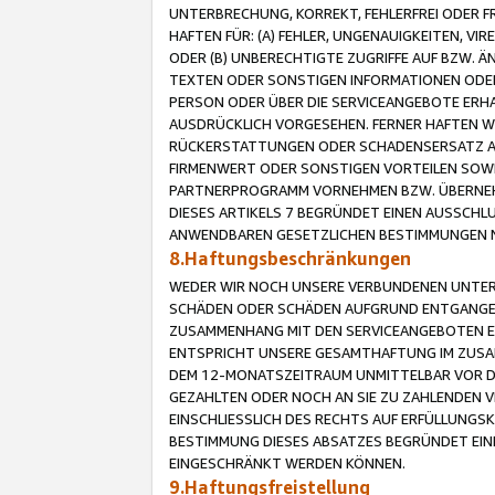
UNTERBRECHUNG, KORREKT, FEHLERFREI ODER 
HAFTEN FÜR: (A) FEHLER, UNGENAUIGKEITEN, 
ODER (B) UNBERECHTIGTE ZUGRIFFE AUF BZW. 
TEXTEN ODER SONSTIGEN INFORMATIONEN ODER 
PERSON ODER ÜBER DIE SERVICEANGEBOTE ERHA
AUSDRÜCKLICH VORGESEHEN. FERNER HAFTEN 
RÜCKERSTATTUNGEN ODER SCHADENSERSATZ AU
FIRMENWERT ODER SONSTIGEN VORTEILEN SOWIE
PARTNERPROGRAMM VORNEHMEN BZW. ÜBERNEHM
DIESES ARTIKELS 7 BEGRÜNDET EINEN AUSSCH
ANWENDBAREN GESETZLICHEN BESTIMMUNGEN 
8.Haftungsbeschränkungen
WEDER WIR NOCH UNSERE VERBUNDENEN UNTERN
SCHÄDEN ODER SCHÄDEN AUFGRUND ENTGANGENE
ZUSAMMENHANG MIT DEN SERVICEANGEBOTEN EN
ENTSPRICHT UNSERE GESAMTHAFTUNG IM ZUSAM
DEM 12-MONATSZEITRAUM UNMITTELBAR VOR DE
GEZAHLTEN ODER NOCH AN SIE ZU ZAHLENDEN V
EINSCHLIESSLICH DES RECHTS AUF ERFÜLLUNGS
BESTIMMUNG DIESES ABSATZES BEGRÜNDET EI
EINGESCHRÄNKT WERDEN KÖNNEN.
9.Haftungsfreistellung