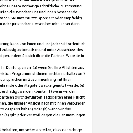
ohne unsere vorherige schriftliche Zustimmung
ürfen die zwischen uns und Ihnen bestehende
mazon Sie unterstützt, sponsert oder empfiehlt)
oder juristischen Person besteht, es sei denn,
arung kann von Ihnen und uns jederzeit ordentlich
t zulässig automatisch und unter Ausschluss des
gen, indem Sie sich über die Partner-Website in
hr Konto sperren: (a) wenn Sie Ihre Pflichten aus
eßlich Programmrichtlinien) nicht innerhalb von 7
ngsansprüchen im Zusammenhang mit Ihrer
ührende oder illegale Zwecke genutzt wurde; (e)
eschädigt werden könnte; (f) wenn wir der
rteien durchgeführten Tätigkeiten einer Pflicht
nen, die unserer Ansicht nach mit Ihnen verbunden
nto gesperrt haben) oder (h) wenn wir das
 (a) gilt jeder Verstoß gegen die Bestimmungen
ehalten, um sicherzustellen, dass der richtige