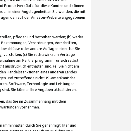
und Produktverkäufe für diese Kunden und können
nden in einer Angelegenheit an Sie wenden, die mit
e-Fragen den auf der Amazon-Website angegebenen
stellen, pflegen und betreiben werden; (b) weder
e Bestimmungen, Verordnungen, Vorschriften,
-beschlüsse oder andere Auflagen einer für Sie
 verstoßen; (c) Sie rechtswirksam Verträge
r Teilnahme am Partnerprogramm für sich selbst
t ausdrücklich enthalten sind; (e) Sie nicht am
den Handelssanktionen eines anderen Landes
gen und zutreffende nicht US-amerikanische
ren, Software, Technologie und Leistungen
sind. Sie können Ihre Angaben aktualisieren,
men, das Sie im Zusammenhang mit dem
 Erwartungen vornehmen.
ogramminhalten durch Sie genehmigt, klar und
zon-Partner verdiene ich an qualifizierten