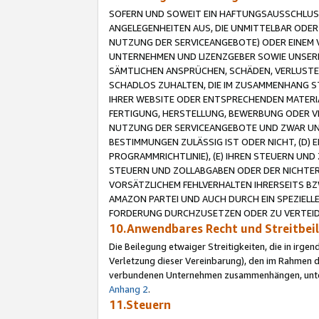
SOFERN UND SOWEIT EIN HAFTUNGSAUSSCHLUSS
ANGELEGENHEITEN AUS, DIE UNMITTELBAR ODER 
NUTZUNG DER SERVICEANGEBOTE) ODER EINEM V
UNTERNEHMEN UND LIZENZGEBER SOWIE UNSERE 
SÄMTLICHEN ANSPRÜCHEN, SCHÄDEN, VERLUSTE
SCHADLOS ZUHALTEN, DIE IM ZUSAMMENHANG STE
IHRER WEBSITE ODER ENTSPRECHENDEN MATERIA
FERTIGUNG, HERSTELLUNG, BEWERBUNG ODER VE
NUTZUNG DER SERVICEANGEBOTE UND ZWAR UN
BESTIMMUNGEN ZULÄSSIG IST ODER NICHT, (D) 
PROGRAMMRICHTLINIE), (E) IHREN STEUERN UN
STEUERN UND ZOLLABGABEN ODER DER NICHTER
VORSÄTZLICHEM FEHLVERHALTEN IHRERSEITS BZ
AMAZON PARTEI UND AUCH DURCH EIN SPEZIELL
FORDERUNG DURCHZUSETZEN ODER ZU VERTEIDI
10.Anwendbares Recht und Streitbe
Die Beilegung etwaiger Streitigkeiten, die in irg
Verletzung dieser Vereinbarung), den im Rahmen d
verbundenen Unternehmen zusammenhängen, unterl
Anhang 2
.
11.Steuern