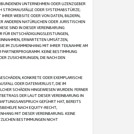
VERBUNDENEN UNTERNEHMEN ODER LIZENZGEBER
ICH STROMAUSFÄLLE ODER SYSTEMABSTÜRZE;
IHRER WEBSITE ODER VON DATEN, BILDERN,
ER ANDEREN NATÜRLICHEN ODER JURISTISCHEN
ESE SIND IN DIESER VEREINBARUNG
R FÜR ENTSCHÄDIGUNGSLEISTUNGEN,
EINNAHMEN, ERWARTETEN UMSÄTZEN,
SIE IM ZUSAMMENHANG MIT IHRER TEILNAHME AM
M PARTNERPROGRAMM. KEINE BESTIMMUNG
DER ZUSICHERUNGEN, DIE NACH DEN
GESCHÄDEN, KONKRETE ODER EXEMPLARISCHE
SFALL ODER DATENVERLUST, DIE IM
OLCHER SCHÄDEN HINGEWIESEN WURDEN. FERNER
BETRAGS DER LAUT DIESER VEREINBARUNG IN
HAFTUNGSANSPRUCH GEFÜHRT HAT, BEREITS
SBEHELFE NACH EQUITY-RECHT,
NHANG MIT DIESER VEREINBARUNG. KEINE
TZLICHEN BESTIMMUNGEN NICHT