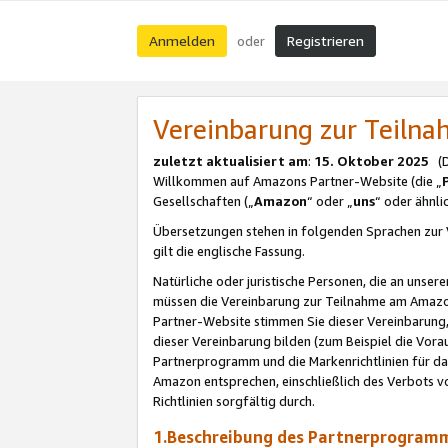
Anmelden
Registrieren
oder
Vereinbarung zur Teil
zuletzt aktualisiert am
:
15. Oktober 2025
(De
Willkommen auf Amazons Partner-Website (die „
Gesellschaften („
Amazon
“ oder „
uns
“ oder ähnl
Übersetzungen stehen in folgenden Sprachen zur 
gilt die englische Fassung.
Natürliche oder juristische Personen, die an uns
müssen die Vereinbarung zur Teilnahme am Amaz
Partner-Website stimmen Sie dieser Vereinbarung,
dieser Vereinbarung bilden (zum Beispiel die Vo
Partnerprogramm und die Markenrichtlinien für da
Amazon entsprechen, einschließlich des Verbots vo
Richtlinien sorgfältig durch.
1.Beschreibung des Partnerprogra