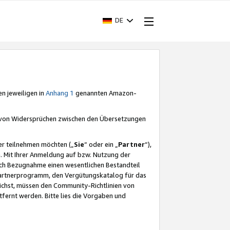
DE
en jeweiligen in
Anhang 1
genannten Amazon-
e von Widersprüchen zwischen den Übersetzungen
er teilnehmen möchten („
Sie
“ oder ein „
Partner
“),
. Mit Ihrer Anmeldung auf bzw. Nutzung der
durch Bezugnahme einen wesentlichen Bestandteil
 Partnerprogramm, den Vergütungskatalog für das
ichst, müssen den Community-Richtlinien von
fernt werden. Bitte lies die Vorgaben und