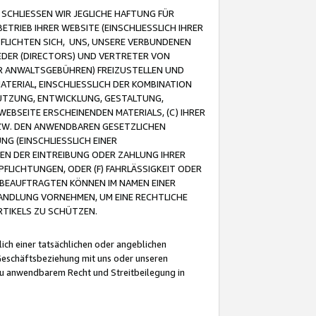
CHLIESSEN WIR JEGLICHE HAFTUNG FÜR
TRIEB IHRER WEBSITE (EINSCHLIESSLICH IHRER
FLICHTEN SICH, UNS, UNSERE VERBUNDENEN
EDER (DIRECTORS) UND VERTRETER VON
R ANWALTSGEBÜHREN) FREIZUSTELLEN UND
ATERIAL, EINSCHLIESSLICH DER KOMBINATION
NUTZUNG, ENTWICKLUNG, GESTALTUNG,
EBSEITE ERSCHEINENDEN MATERIALS, (C) IHRER
ZW. DEN ANWENDBAREN GESETZLICHEN
NG (EINSCHLIESSLICH EINER
BEN DER EINTREIBUNG ODER ZAHLUNG IHRER
LICHTUNGEN, ODER (F) FAHRLÄSSIGKEIT ODER
 BEAUFTRAGTEN KÖNNEN IM NAMEN EINER
HANDLUNG VORNEHMEN, UM EINE RECHTLICHE
TIKELS ZU SCHÜTZEN.
ich einer tatsächlichen oder angeblichen
Geschäftsbeziehung mit uns oder unseren
u anwendbarem Recht und Streitbeilegung in