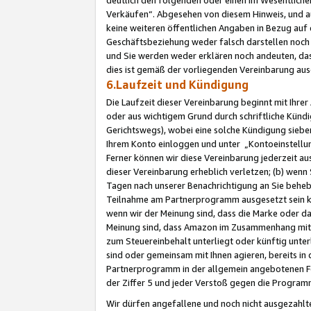
Verkäufen“. Abgesehen von diesem Hinweis, und a
keine weiteren öffentlichen Angaben in Bezug au
Geschäftsbeziehung weder falsch darstellen noch a
und Sie werden weder erklären noch andeuten, dass
dies ist gemäß der vorliegenden Vereinbarung ausd
6.Laufzeit und Kündigung
Die Laufzeit dieser Vereinbarung beginnt mit Ihre
oder aus wichtigem Grund durch schriftliche Kündi
Gerichtswegs), wobei eine solche Kündigung siebe
Ihrem Konto einloggen und unter „Kontoeinstellu
Ferner können wir diese Vereinbarung jederzeit aus
dieser Vereinbarung erheblich verletzen; (b) wenn
Tagen nach unserer Benachrichtigung an Sie behe
Teilnahme am Partnerprogramm ausgesetzt sein kö
wenn wir der Meinung sind, dass die Marke oder 
Meinung sind, dass Amazon im Zusammenhang mit d
zum Steuereinbehalt unterliegt oder künftig unter
sind oder gemeinsam mit Ihnen agieren, bereits in
Partnerprogramm in der allgemein angebotenen Fo
der Ziffer 5 und jeder Verstoß gegen die Programm
Wir dürfen angefallene und noch nicht ausgezahlt