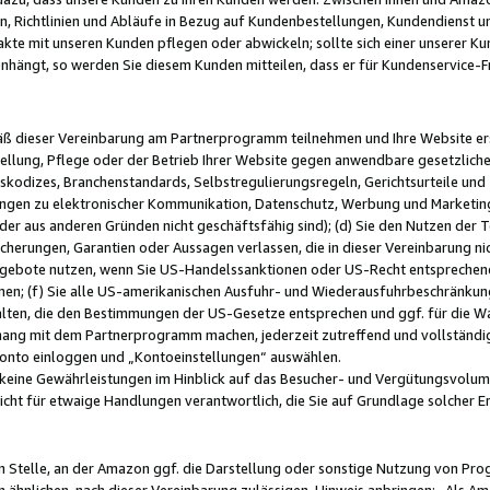
, Richtlinien und Abläufe in Bezug auf Kundenbestellungen, Kundendienst 
kte mit unseren Kunden pflegen oder abwickeln; sollte sich einer unserer Ku
nhängt, so werden Sie diesem Kunden mitteilen, dass er für Kundenservic
emäß dieser Vereinbarung am Partnerprogramm teilnehmen und Ihre Website er
ellung, Pflege oder der Betrieb Ihrer Website gegen anwendbare gesetzlich
skodizes, Branchenstandards, Selbstregulierungsregeln, Gerichtsurteile und 
ngen zu elektronischer Kommunikation, Datenschutz, Werbung und Marketing)
 oder aus anderen Gründen nicht geschäftsfähig sind); (d) Sie den Nutzen de
cherungen, Garantien oder Aussagen verlassen, die in dieser Vereinbarung nich
gebote nutzen, wenn Sie US-Handelssanktionen oder US-Recht entsprechen
men; (f) Sie alle US-amerikanischen Ausfuhr- und Wiederausfuhrbeschränkun
ten, die den Bestimmungen der US-Gesetze entsprechen und ggf. für die Wa
hang mit dem Partnerprogramm machen, jederzeit zutreffend und vollständig 
 Konto einloggen und „Kontoeinstellungen“ auswählen.
keine Gewährleistungen im Hinblick auf das Besucher- und Vergütungsvolu
icht für etwaige Handlungen verantwortlich, die Sie auf Grundlage solcher
en Stelle, an der Amazon ggf. die Darstellung oder sonstige Nutzung von Pr
 ähnlichen, nach dieser Vereinbarung zulässigen, Hinweis anbringen: „Als Ama