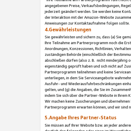
angegebenen Preise, Verkaufsbedingungen, Regeln
jederzeit geändert werden. Sie werden keine Konta
der Interaktion mit der Amazon-Website zusamme
Anweisungen zur Kontaktaufnahme folgen sollte.
4.Gewährleistungen
Sie gewährleisten und sichern zu, dass (a) Sie g
Ihre Teilnahme am Partnerprogramm noch die Erst
Anordnungen, Konzessionen, Richtlinien, Verhalten
zuständigen Behörde (einschließlich der Bestimmu
abschließen dürfen (also z. B. nicht minderjährig
eigenständig geprüft haben und sich nicht auf Zusi
Partnerprogramm teilnehmen und keine Servicean
unterliegen, in dem Sie Serviceangebote wahrneh
Ausfuhr- und Wiederausfuhrbeschränkungen einhal
gelten, und (g) die Angaben, die Sie im Zusammen
indem Sie sich über die Partner-Website in Ihrem
Wir machen keine Zusicherungen und übernehmen 
Partnerprogramm erwarten können, und wir sind n
5.Angabe Ihres Partner-Status
Sie müssen auf Ihrer Website bzw. an jeder ander
deutlich den folgenden oder einen im Wesentlichen