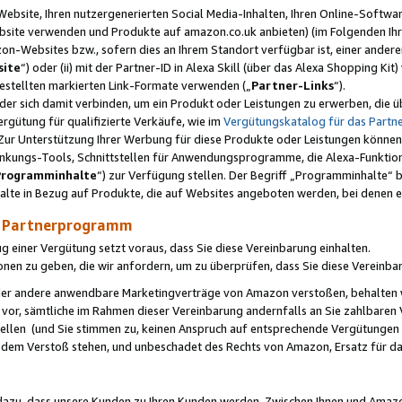
ebsite, Ihren nutzergenerierten Social Media-Inhalten, Ihren Online-Softwar
ebsite verwenden und Produkte auf amazon.co.uk anbieten) (im Folgenden Ihr
-Websites bzw., sofern dies an Ihrem Standort verfügbar ist, einer ander
ite
“) oder (ii) mit der Partner-ID in Alexa Skill (über das Alexa Shopping Ki
estellten markierten Link-Formate verwenden („
Partner-Links
“).
oder sich damit verbinden, um ein Produkt oder Leistungen zu erwerben, di
gütung für qualifizierte Verkäufe, wie im
Vergütungskatalog für das Part
Zur Unterstützung Ihrer Werbung für diese Produkte oder Leistungen können w
linkungs-Tools, Schnittstellen für Anwendungsprogramme, die Alexa-Funktion
Programminhalte
“) zur Verfügung stellen. Der Begriff „Programminhalte“ be
halte in Bezug auf Produkte, die auf Websites angeboten werden, bei denen 
as Partnerprogramm
einer Vergütung setzt voraus, dass Sie diese Vereinbarung einhalten.
ionen zu geben, die wir anfordern, um zu überprüfen, dass Sie diese Vereinba
oder andere anwendbare Marketingverträge von Amazon verstoßen, behalten w
 vor, sämtliche im Rahmen dieser Vereinbarung andernfalls an Sie zahlbare
tellen (und Sie stimmen zu, keinen Anspruch auf entsprechende Vergütungen
 dem Verstoß stehen, und unbeschadet des Rechts von Amazon, Ersatz für 
azu, dass unsere Kunden zu Ihren Kunden werden. Zwischen Ihnen und Amaz