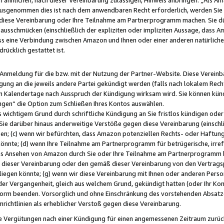
usgenommen dies ist nach dem anwendbaren Recht erforderlich, werden Sie 
f diese Vereinbarung oder Ihre Teilnahme am Partnerprogramm machen. Sie d
usschmücken (einschließlich der expliziten oder impliziten Aussage, dass A
 eine Verbindung zwischen Amazon und Ihnen oder einer anderen natürlichen 
rücklich gestattet ist.
r Anmeldung für die bzw. mit der Nutzung der Partner-Website. Diese Vereinb
gung an die jeweils andere Partei gekündigt werden (falls nach lokalem Rech
n Kalendertage nach Ausspruch der Kündigung wirksam wird. Sie können kündi
ngen“ die Option zum Schließen Ihres Kontos auswählen.
 wichtigem Grund durch schriftliche Kündigung an Sie fristlos kündigen oder I
 Sie darüber hinaus anderweitige Verstöße gegen diese Vereinbarung (einschli
ben; (c) wenn wir befürchten, dass Amazon potenziellen Rechts- oder Haftu
nnte; (d) wenn Ihre Teilnahme am Partnerprogramm für betrügerische, irref
das Ansehen von Amazon durch Sie oder Ihre Teilnahme am Partnerprogramm b
ieser Vereinbarung oder den gemäß dieser Vereinbarung von den Vertragspa
liegen könnte; (g) wenn wir diese Vereinbarung mit Ihnen oder anderen Perso
 der Vergangenheit, gleich aus welchem Grund, gekündigt hatten (oder Ihr Ko
rm beenden. Vorsorglich und ohne Einschränkung des vorstehenden Absatzes
richtlinien als erheblicher Verstoß gegen diese Vereinbarung.
e Vergütungen nach einer Kündigung für einen angemessenen Zeitraum zurückb