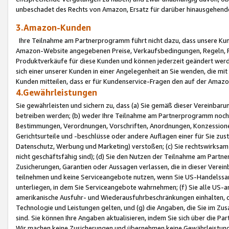
unbeschadet des Rechts von Amazon, Ersatz für darüber hinausgehen
3.Amazon-Kunden
Ihre Teilnahme am Partnerprogramm führt nicht dazu, dass unsere Kun
Amazon-Website angegebenen Preise, Verkaufsbedingungen, Regeln, Ri
Produktverkäufe für diese Kunden und können jederzeit geändert werde
sich einer unserer Kunden in einer Angelegenheit an Sie wenden, die 
Kunden mitteilen, dass er für Kundenservice-Fragen den auf der Ama
4.Gewährleistungen
Sie gewährleisten und sichern zu, dass (a) Sie gemäß dieser Vereinba
betreiben werden; (b) weder Ihre Teilnahme am Partnerprogramm noch d
Bestimmungen, Verordnungen, Vorschriften, Anordnungen, Konzessionen,
Gerichtsurteile und -beschlüsse oder andere Auflagen einer für Sie zu
Datenschutz, Werbung und Marketing) verstoßen; (c) Sie rechtswirksam 
nicht geschäftsfähig sind); (d) Sie den Nutzen der Teilnahme am Partne
Zusicherungen, Garantien oder Aussagen verlassen, die in dieser Verein
teilnehmen und keine Serviceangebote nutzen, wenn Sie US-Handelssa
unterliegen, in dem Sie Serviceangebote wahrnehmen; (f) Sie alle US
amerikanische Ausfuhr- und Wiederausfuhrbeschränkungen einhalten, 
Technologie und Leistungen gelten, und (g) die Angaben, die Sie im 
sind. Sie können Ihre Angaben aktualisieren, indem Sie sich über die 
Wir machen keine Zusicherungen und übernehmen keine Gewährleistun