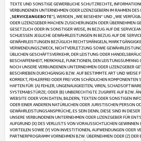
TEXTE UND SONSTIGE GEWERBLICHE SCHUTZRECHTE, INFORMATIONE
VERBUNDENEN UNTERNEHMEN ODER LIZENZGEBERN IM RAHMEN DES
„
SERVICEANGEBOTE
“), WERDEN „WIE BESEHEN“ UND „WIE VERFÜ
ODER LIZENZGEBER MACHEN ZUSICHERUNGEN ODER ÜBERNEHMEN GEW
GESETZLICH ODER IN SONSTIGER WEISE, IN BEZUG AUF DIE SERVI
SCHLIESSEN JEGLICHE GEWÄHRLEISTUNGEN IN BEZUG AUF DIE SERVI
GEWÄHRLEISTUNGEN BEZÜGLICH RECHTSMÄNGELN, MARKTGÄNGIGKEIT
VERWENDUNGSZWECK, NICHTVERLETZUNG SOWIE GEWÄHRLEISTUNGEN 
ÜBLICHEN GESCHÄFTSVERKEHR, DER LEISTUNG ODER HANDELSBRÄUCH
BESCHAFFENHEIT, MERKMALE, FUNKTIONEN, DEN LEISTUNGSUMFANG 
NOCH UNSERE VERBUNDENEN UNTERNEHMEN ODER LIZENZGEBER GEWÄ
BESCHRIEBEN DURCHGÄNGIG BZW. AUF BESTIMMTE ART UND WEISE
KORREKT, FEHLERFREI ODER FREI VON SCHÄDLICHEN KOMPONENTEN
HAFTEN FÜR: (A) FEHLER, UNGENAUIGKEITEN, VIREN, SCHADSOFTW
SYSTEMABSTÜRZE; ODER (B) UNBERECHTIGTE ZUGRIFFE AUF BZW. 
WEBSITE ODER VON DATEN, BILDERN, TEXTEN ODER SONSTIGEN INF
ODER EINER ANDEREN NATÜRLICHEN ODER JURISTISCHEN PERSON OD
GEWÄHRLEISTUNGSANSPRÜCHE, ES SEIN DENN, DIESE SIND IN DIES
UNSERE VERBUNDENEN UNTERNEHMEN ODER LIZENZGEBER FÜR EN
AUFGRUND (X) DES VERLUSTS VON VORAUSSICHTLICHEN GEWINNEN
VORTEILEN SOWIE (Y) VON INVESTITIONEN, AUFWENDUNGEN ODER VE
PARTNERPROGRAMM VORNEHMEN BZW. ÜBERNEHMEN ODER (Z) DER 