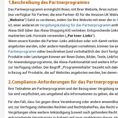
1.Beschreibung des Partnerprogramms
Das Partnerprogramm ermöglicht Ihnen, mit Ihrer Website, Ihren nutzer
(nur verfügbar für Partner, die eine Partner-ID für die Amazon UK We
„
Website
“) Geld zu verdienen, indem Sie Ihre Website mit einer der in
ist, einer anderen im
Vergütungskatalog für das Partnerprogramm
enth
Alexa Skill (über das Alexa Shopping Kit) verlinken. Entsprechende Lin
markierten Link-Formate verwenden („
Partner-Links
“).
Wenn unsere Kunden die Partner-Links anklicken oder sich damit verbi
angeboten werden, oder andere Handlungen vornehmen, können Sie eine
Partnerprogramm
näher beschrieben (und vorbehaltlich der dort festg
Produkte oder Leistungen können wir Ihnen Daten, Bilder, Texte, Linkfo
für Anwendungsprogramme, die Alexa-Funktionalität und weitere Inf
zur Verfügung stellen. Der Begriff „Programminhalte“ bezieht sich dabe
in Bezug auf Produkte, die auf Websites angeboten werden, bei denen 
2.Compliance-Anforderungen für das Partnerprog
Ihre Teilnahme am Partnerprogramm und der Bezug einer Vergütung setz
Sie sind verpflichtet, uns umgehend alle Informationen zu geben, die w
Für den Fall, dass Sie gegen diese Vereinbarung oder andere anwendba
uns zur Verfügung stehenden Rechten und Rechtsbehelfen, das Recht vo
Vergütungen ohne weitere Ankündigung (soweit nach geltendem Recht z
entsprechende Vergütungen zu haben) und zwar unabhängig davon, ob 