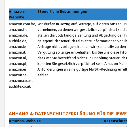
Amazon-
Steuerliche Bestimmungen
Website
amazon.com.be,
Wir dürfen in Bezug auf Beträge, auf deren Auszahlun
amazon.fr,
vornehmen, zu denen wir gesetzlich verpflichtet sind
amazon.de,
stellen die vollständige Zahlung und Abgeltung der 
audible.de,
gelegentlich steuerlich relevante Informationen von I
amazon.ie
Anfrage nicht vorlegen, können wir (kumulativ zu de
amazon.it,
Vergütung so lange einbehalten, bis Sie uns diese Inf
amazon.nl,
dass wir Sie betreffend nicht zur Einholung steuerlich 
amazon.pl,
könnten Sie gesetzlich verpflichtet sein, Amazon Meh
amazon.es,
Anforderungen an eine gültige MwSt.-Rechnung erfüllt
amazon.se,
zahlen.
amazon.co.uk,
audible.co.uk
ANHANG 4: DATENSCHUTZERKLÄRUNG FÜR DIE JEWE
Amazon-Website
Datenschutz