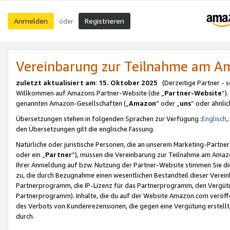
Anmelden
Registrieren
oder
Vereinbarung zur Teilnahme am 
zuletzt aktualisiert am
:
15. Oktober 2025
(Derzeitige Partner - 
Willkommen auf Amazons Partner-Website (die „
Partner-Website
“)
genannten Amazon-Gesellschaften („
Amazon
“ oder „
uns
“ oder ähnli
Übersetzungen stehen in folgenden Sprachen zur Verfügung :
Englisch
,
den Übersetzungen gilt die englische Fassung.
Natürliche oder juristische Personen, die an unserem Marketing-Partn
oder ein „
Partner
“), müssen die Vereinbarung zur Teilnahme am Ama
Ihrer Anmeldung auf bzw. Nutzung der Partner-Website stimmen Sie die
zu, die durch Bezugnahme einen wesentlichen Bestandteil dieser Verei
Partnerprogramm, die IP-Lizenz für das Partnerprogramm, den Vergütu
Partnerprogramm). Inhalte, die du auf der Website Amazon.com veröffe
des Verbots von Kundenrezensionen, die gegen eine Vergütung erstellt, 
durch.