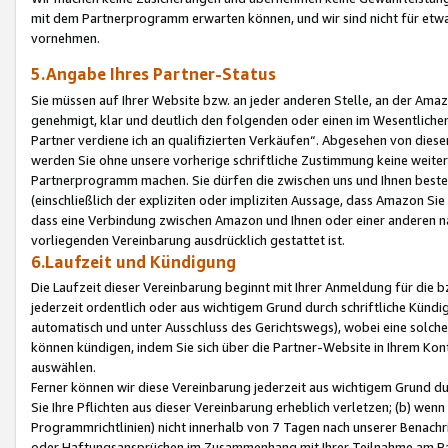
mit dem Partnerprogramm erwarten können, und wir sind nicht für etwa
vornehmen.
5.Angabe Ihres Partner-Status
Sie müssen auf Ihrer Website bzw. an jeder anderen Stelle, an der Am
genehmigt, klar und deutlich den folgenden oder einen im Wesentlichen
Partner verdiene ich an qualifizierten Verkäufen“. Abgesehen von die
werden Sie ohne unsere vorherige schriftliche Zustimmung keine weite
Partnerprogramm machen. Sie dürfen die zwischen uns und Ihnen best
(einschließlich der expliziten oder impliziten Aussage, dass Amazon Si
dass eine Verbindung zwischen Amazon und Ihnen oder einer anderen natü
vorliegenden Vereinbarung ausdrücklich gestattet ist.
6.Laufzeit und Kündigung
Die Laufzeit dieser Vereinbarung beginnt mit Ihrer Anmeldung für die 
jederzeit ordentlich oder aus wichtigem Grund durch schriftliche Kündi
automatisch und unter Ausschluss des Gerichtswegs), wobei eine solch
können kündigen, indem Sie sich über die Partner-Website in Ihrem Ko
auswählen.
Ferner können wir diese Vereinbarung jederzeit aus wichtigem Grund dur
Sie Ihre Pflichten aus dieser Vereinbarung erheblich verletzen; (b) wen
Programmrichtlinien) nicht innerhalb von 7 Tagen nach unserer Benachr
oder Haftungsansprüchen im Zusammenhang mit Ihrer Teilnahme am Pa