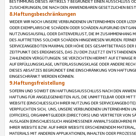
BESTIMMUNG DIESES ARTIKELS 7 BEGRÜNDET EINEN AUSSCHLUSS 
ZUSICHERUNGEN, DIE NACH DEN ANWENDBAREN GESETZLICHEN BE
8.Haftungsbeschränkungen
WEDER WIR NOCH UNSERE VERBUNDENEN UNTERNEHMEN ODER LIZEN
ODER EXEMPLARISCHE SCHÄDEN ODER SCHÄDEN AUFGRUND ENTGANG
NUTZUNGSAUSFALL ODER DATENVERLUST, DIE IM ZUSAMMENHANG MI
DES AUFTRETENS SOLCHER SCHÄDEN HINGEWIESEN WURDEN. FERN
SERVICEANGEBOTEN MAXIMAL DER HÖHE DES GESAMTBETRAGS DER 
ZEITPUNKT DES EREIGNISSES, DAS ZU DEM ZULETZT ENTSTANDENE
ZAHLENDEN VERGÜTUNGEN. SIE VERZICHTEN HIERMIT AUF ETWAIGE 
AUF ERFÜLLUNGSKLAGE, UNTERLASSUNGSKLAGE ODER ANDERE RECHT
DIESES ABSATZES BEGRÜNDET EINE EINSCHRÄNKUNG VON HAFTUNG
EINGESCHRÄNKT WERDEN KÖNNEN.
9.Haftungsfreistellung
SOFERN UND SOWEIT EIN HAFTUNGSAUSSCHLUSS NACH DEN ANWENDB
HAFTUNG FÜR ANGELEGENHEITEN AUS, DIE UNMITTELBAR ODER MITT
WEBSITE (EINSCHLIESSLICH IHRER NUTZUNG DER SERVICEANGEBOTE)
VERPFLICHTEN SICH, UNS, UNSERE VERBUNDENEN UNTERNEHMEN UN
(OFFICERS), ORGANMITGLIEDER (DIRECTORS) UND VERTRETER VON 
AUSLAGEN (EINSCHLIESSLICH ANGEMESSENER ANWALTSGEBÜHREN) FR
IHRER WEBSITE BZW. AUF IHRER WEBSITE ERSCHEINENDEM MATERIAL
MATERIALS MIT ANDEREN APPLIKATIONEN, INHALTEN ODER PROZESSE