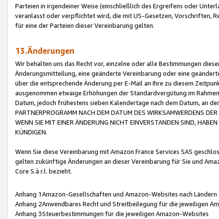
Parteien in irgendeiner Weise (einschließlich des Ergreifens oder Unt
veranlasst oder verpflichtet wird, die mit US-Gesetzen, Vorschriften,
für eine der Parteien dieser Vereinbarung gelten.
13.Änderungen
Wir behalten uns das Recht vor, einzelne oder alle Bestimmungen diese
Änderungsmitteilung, eine geänderte Vereinbarung oder eine geänderte 
über die entsprechende Änderung per E-Mail an Ihre zu diesem Zeitpun
ausgenommen etwaige Erhöhungen der Standardvergütung im Rahmen
Datum, jedoch frühestens sieben Kalendertage nach dem Datum, an de
PARTNERPROGRAMM NACH DEM DATUM DES WIRKSAMWERDENS DER Ä
WENN SIE MIT EINER ÄNDERUNG NICHT EINVERSTANDEN SIND, HABEN S
KÜNDIGEN.
Wenn Sie diese Vereinbarung mit Amazon France Services SAS geschlo
gelten zukünftige Änderungen an dieser Vereinbarung für Sie und Ama
Core S.à r.l. bezieht.
Anhang 1Amazon-Gesellschaften und Amazon-Websites nach Ländern
Anhang 2Anwendbares Recht und Streitbeilegung für die jeweiligen 
Anhang 3Steuerbestimmungen für die jeweiligen Amazon-Websites