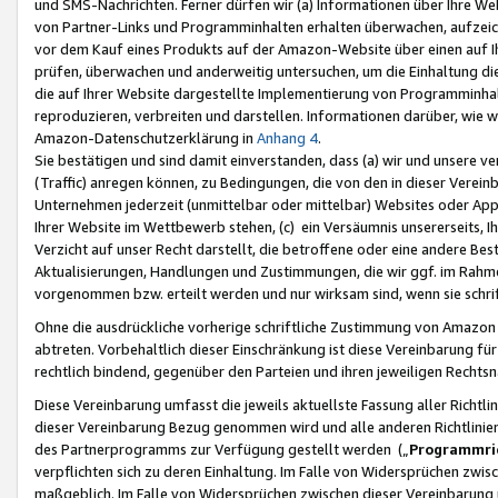
und SMS-Nachrichten. Ferner dürfen wir (a) Informationen über Ihre We
von Partner-Links und Programminhalten erhalten überwachen, aufzei
vor dem Kauf eines Produkts auf der Amazon-Website über einen auf Ih
prüfen, überwachen und anderweitig untersuchen, um die Einhaltung dies
die auf Ihrer Website dargestellte Implementierung von Programminhalt
reproduzieren, verbreiten und darstellen. Informationen darüber, wie w
Amazon-Datenschutzerklärung in
Anhang 4
.
Sie bestätigen und sind damit einverstanden, dass (a) wir und unsere 
(Traffic) anregen können, zu Bedingungen, die von den in dieser Vere
Unternehmen jederzeit (unmittelbar oder mittelbar) Websites oder Appl
Ihrer Website im Wettbewerb stehen, (c) ein Versäumnis unsererseits, I
Verzicht auf unser Recht darstellt, die betroffene oder eine andere B
Aktualisierungen, Handlungen und Zustimmungen, die wir ggf. im Rahme
vorgenommen bzw. erteilt werden und nur wirksam sind, wenn sie schri
Ohne die ausdrückliche vorherige schriftliche Zustimmung von Amazon
abtreten. Vorbehaltlich dieser Einschränkung ist diese Vereinbarung f
rechtlich bindend, gegenüber den Parteien und ihren jeweiligen Rech
Diese Vereinbarung umfasst die jeweils aktuellste Fassung aller Richtli
dieser Vereinbarung Bezug genommen wird und alle anderen Richtlinie
des Partnerprogramms zur Verfügung gestellt werden („
Programmric
verpflichten sich zu deren Einhaltung. Im Falle von Widersprüchen zwi
maßgeblich. Im Falle von Widersprüchen zwischen dieser Vereinbarun