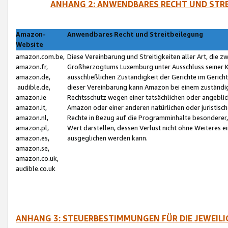
ANHANG 2: ANWENDBARES RECHT UND STRE
Amazon-
Anwendbares Recht und Streitbeilegung
Website
amazon.com.be,
Diese Vereinbarung und Streitigkeiten aller Art, die 
amazon.fr,
Großherzogtums Luxemburg unter Ausschluss seiner Kol
amazon.de,
ausschließlichen Zuständigkeit der Gerichte im Geri
audible.de,
dieser Vereinbarung kann Amazon bei einem zuständig
amazon.ie
Rechtsschutz wegen einer tatsächlichen oder angebli
amazon.it,
Amazon oder einer anderen natürlichen oder juristisc
amazon.nl,
Rechte in Bezug auf die Programminhalte besonderer,
amazon.pl,
Wert darstellen, dessen Verlust nicht ohne Weiteres e
amazon.es,
ausgeglichen werden kann.
amazon.se,
amazon.co.uk,
audible.co.uk
ANHANG 3: STEUERBESTIMMUNGEN FÜR DIE JEWEIL