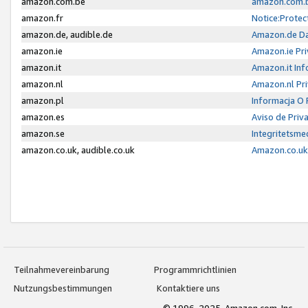
amazon.com.be
amazon.com.b
amazon.fr
Notice:Protec
amazon.de, audible.de
Amazon.de Da
amazon.ie
Amazon.ie Pri
amazon.it
Amazon.it Inf
amazon.nl
Amazon.nl Pri
amazon.pl
Informacja O
amazon.es
Aviso de Priv
amazon.se
Integritetsm
amazon.co.uk, audible.co.uk
Amazon.co.uk 
Teilnahmevereinbarung
Programmrichtlinien
Nutzungsbestimmungen
Kontaktiere uns