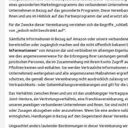
eines gesonderten Marketingprogramms des verbundenen Unternehmens
Unternehmen in Bezug auf das gesonderte Programm. Diese Vereinbarung
Ihnen und uns im Hinblick auf das Partnerprogramm dar und ersetzt al
Für die Zwecke dieser Vereinbarung verstehen sich die Begriffe „schließ
von „jedoch nicht beschränkt auf“.
Sämtliche Informationen in Bezug auf Amazon oder unsere verbunde
bereitstellen oder zugänglich machen und die nicht öffentlich bekannt bz
Informationen
“ von Amazon dar und verbleiben im alleinigen Eigent
wie dies angemessenerweise für die Erbringung Ihrer Leistungen gemäß d
juristischen Personen, die im Zusammenhang mit Ihrem Konto Zugriff au
Pflichten kennen und einhalten. Sie werden Vertrauliche Informationen 
Unternehmen) weitergeben und alle angemessenen Maßnahmen ergreifen
schützen, die gemäß dieser Vereinbarung nicht ausdrücklich zulässig is
Vertraulichkeits- oder Geheimhaltungsvereinbarungen und gilt für die
Das Verhältnis zwischen Ihnen und uns ist das unabhängiger Vertragspa
Joint-Venture, ein Vertretungsverhältnis, eine Franchisevereinbarung, 
unseren jeweiligen verbundenen Unternehmen und Ihnen. Sie sind ni
oder Zusagen abzugeben oder anzunehmen. Wenn Sie eine andere natürli
ermöglichen, Handlungen in Bezug auf den Gegenstand dieser Vereinbar
Ungeachtet anders lautender Bestimmungen in dieser Vereinbarung wird