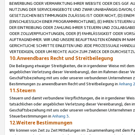
BEWERBUNG ODER VERMARKTUNG IHRER WEBSITE ODER DES GGF. AUF 
NUTZUNG DER SERVICEANGEBOTE UND ZWAR UNABHÄNGIG DAVON, O
GESETZLICHEN BESTIMMUNGEN ZULÄSSIG IST ODER NICHT, (D) EINE
(EINSCHLIESSLICH EINER PROGRAMMRICHTLINIE), (E) IHREN STEUER
DER EINTREIBUNG ODER ZAHLUNG IHRER STEUERN UND ZOLLABGAB
ODER ZOLLVERPFLICHTUNGEN, ODER (F) FAHRLÄSSIGKEIT ODER VORS
AUFTRAGNEHMER. WIR UND UNSERE BEAUFTRAGTEN KÖNNEN IM NAME
GERICHTLICHE SCHRITTE EINLEITEN UND JEDE PROZESSUALE HAND
VERTEIDIGEN, ODER UM RECHTE AUCH ZUM ZWECK DER DURCHSETZU
10.Anwendbares Recht und Streitbeilegung
Die Beilegung etwaiger Streitigkeiten, die in irgendeiner Weise mit de
angeblichen Verletzung dieser Vereinbarung), den im Rahmen dieser Ve
Geschäftsbeziehung mit uns oder unseren verbundenen Unternehmen zu
Bestimmungen zu anwendbarem Recht und Streitbeilegung in
Anhang 
11.Steuern
Steuern und damit verbundene Verpflichtungen, die in irgendeiner Wei
tatsächlichen oder angeblichen Verletzung dieser Vereinbarung), den 
Geschäftsbeziehung mit uns oder unseren verbundenen Unternehmen z
Steuerbestimmungen in
Anhang 3
.
12.Weitere Bestimmungen
Wir können von Zeit zu Zeit Mitteilungen im Zusammenhang mit dem Par