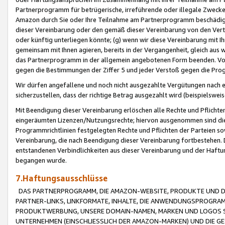
Partnerprogramm für betrügerische, irreführende oder illegale Zwecke
Amazon durch Sie oder Ihre Teilnahme am Partnerprogramm beschädig
dieser Vereinbarung oder den gemäß dieser Vereinbarung von den Vertr
oder künftig unterliegen könnte; (g) wenn wir diese Vereinbarung mit I
gemeinsam mit Ihnen agieren, bereits in der Vergangenheit, gleich aus
das Partnerprogramm in der allgemein angebotenen Form beenden. Vors
gegen die Bestimmungen der Ziffer 5 und jeder Verstoß gegen die Prog
Wir dürfen angefallene und noch nicht ausgezahlte Vergütungen nach 
sicherzustellen, dass der richtige Betrag ausgezahlt wird (beispielsw
Mit Beendigung dieser Vereinbarung erlöschen alle Rechte und Pflichte
eingeräumten Lizenzen/Nutzungsrechte; hiervon ausgenommen sind die in 
Programmrichtlinien festgelegten Rechte und Pflichten der Parteien sow
Vereinbarung, die nach Beendigung dieser Vereinbarung fortbestehen. D
entstandenen Verbindlichkeiten aus dieser Vereinbarung und der Haft
begangen wurde.
7.Haftungsausschlüsse
DAS PARTNERPROGRAMM, DIE AMAZON-WEBSITE, PRODUKTE UND DI
PARTNER-LINKS, LINKFORMATE, INHALTE, DIE ANWENDUNGSPROGR
PRODUKTWERBUNG, UNSERE DOMAIN-NAMEN, MARKEN UND LOGOS S
UNTERNEHMEN (EINSCHLIESSLICH DER AMAZON-MARKEN) UND DIE GE