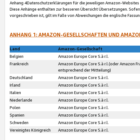
Anhang 4Datenschutzerklärungen für die jeweiligen Amazon-Websites
Diese Anhänge enthalten zur besseren Übersicht Übersetzungen. Sofe
vorgeschrieben ist, gilt im Falle von Abweichungen die englische Fass
ANHANG 1: AMAZON-GESELLSCHAFTEN UND AMAZO
Land
Amazon-Gesellschaft
Belgien
Amazon Europe Core S.à r.l.
Frankreich
Amazon Europe Core S.à r.l.(oder Amazon Fr
entsprechend der Mitteilung)
Deutschland
Amazon Europe Core S.à r.l.
Irland
Amazon Europe Core S.à r.l.
Italien
Amazon Europe Core S.à r.l.
Niederlande
Amazon Europe Core S.à r.l.
Polen
Amazon Europe Core S.à r.l.
Spanien
Amazon Europe Core S.à r.l.
Schweden
Amazon Europe Core S.à r.l.
Vereinigtes Königreich
Amazon Europe Core S.à r.l.