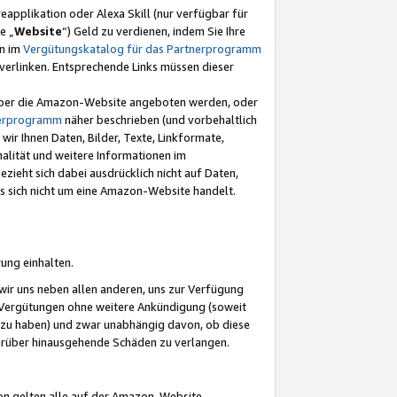
eapplikation oder Alexa Skill (nur verfügbar für
e „
Website
“) Geld zu verdienen, indem Sie Ihre
en im
Vergütungskatalog für das Partnerprogramm
t) verlinken. Entsprechende Links müssen dieser
e über die Amazon-Website angeboten werden, oder
nerprogramm
näher beschrieben (und vorbehaltlich
ir Ihnen Daten, Bilder, Texte, Linkformate,
alität und weitere Informationen im
zieht sich dabei ausdrücklich nicht auf Daten,
es sich nicht um eine Amazon-Website handelt.
rung einhalten.
ir uns neben allen anderen, uns zur Verfügung
n Vergütungen ohne weitere Ankündigung (soweit
 zu haben) und zwar unabhängig davon, ob diese
darüber hinausgehende Schäden zu verlangen.
on gelten alle auf der Amazon-Website