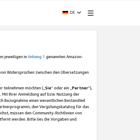
DE
en jeweiligen in
Anhang 1
genannten Amazon-
e von Widersprüchen zwischen den Übersetzungen
er teilnehmen möchten („
Sie
“ oder ein „
Partner
“),
. Mit Ihrer Anmeldung auf bzw. Nutzung der
durch Bezugnahme einen wesentlichen Bestandteil
 Partnerprogramm, den Vergütungskatalog für das
ichst, müssen den Community-Richtlinien von
fernt werden. Bitte lies die Vorgaben und