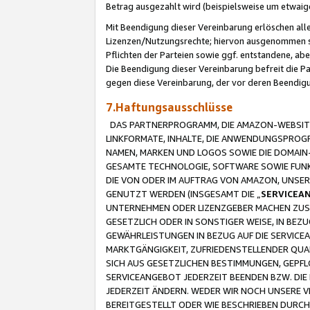
Betrag ausgezahlt wird (beispielsweise um etwai
Mit Beendigung dieser Vereinbarung erlöschen alle
Lizenzen/Nutzungsrechte; hiervon ausgenommen sind
Pflichten der Parteien sowie ggf. entstandene, ab
Die Beendigung dieser Vereinbarung befreit die P
gegen diese Vereinbarung, der vor deren Beendi
7.Haftungsausschlüsse
DAS PARTNERPROGRAMM, DIE AMAZON-WEBSITE,
LINKFORMATE, INHALTE, DIE ANWENDUNGSPRO
NAMEN, MARKEN UND LOGOS SOWIE DIE DOMAIN
GESAMTE TECHNOLOGIE, SOFTWARE SOWIE FUNKT
DIE VON ODER IM AUFTRAG VON AMAZON, UNS
GENUTZT WERDEN (INSGESAMT DIE „
SERVICEA
UNTERNEHMEN ODER LIZENZGEBER MACHEN ZUSI
GESETZLICH ODER IN SONSTIGER WEISE, IN BE
GEWÄHRLEISTUNGEN IN BEZUG AUF DIE SERVICE
MARKTGÄNGIGKEIT, ZUFRIEDENSTELLENDER QUA
SICH AUS GESETZLICHEN BESTIMMUNGEN, GEPFL
SERVICEANGEBOT JEDERZEIT BEENDEN BZW. DIE
JEDERZEIT ÄNDERN. WEDER WIR NOCH UNSERE 
BEREITGESTELLT ODER WIE BESCHRIEBEN DURC