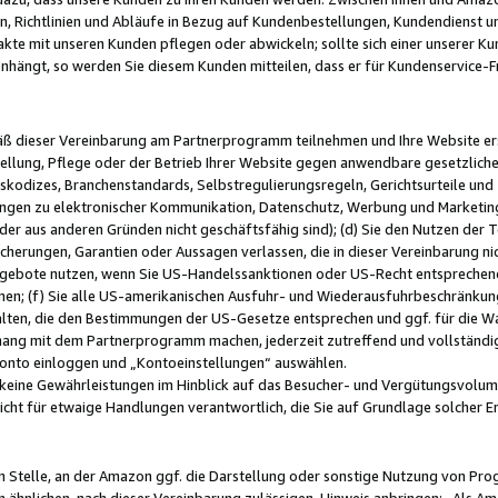
, Richtlinien und Abläufe in Bezug auf Kundenbestellungen, Kundendienst 
kte mit unseren Kunden pflegen oder abwickeln; sollte sich einer unserer Ku
nhängt, so werden Sie diesem Kunden mitteilen, dass er für Kundenservic
emäß dieser Vereinbarung am Partnerprogramm teilnehmen und Ihre Website er
ellung, Pflege oder der Betrieb Ihrer Website gegen anwendbare gesetzlich
skodizes, Branchenstandards, Selbstregulierungsregeln, Gerichtsurteile und 
ngen zu elektronischer Kommunikation, Datenschutz, Werbung und Marketing)
 oder aus anderen Gründen nicht geschäftsfähig sind); (d) Sie den Nutzen de
cherungen, Garantien oder Aussagen verlassen, die in dieser Vereinbarung nich
gebote nutzen, wenn Sie US-Handelssanktionen oder US-Recht entsprechen
men; (f) Sie alle US-amerikanischen Ausfuhr- und Wiederausfuhrbeschränkun
ten, die den Bestimmungen der US-Gesetze entsprechen und ggf. für die Wa
hang mit dem Partnerprogramm machen, jederzeit zutreffend und vollständig 
 Konto einloggen und „Kontoeinstellungen“ auswählen.
keine Gewährleistungen im Hinblick auf das Besucher- und Vergütungsvolu
icht für etwaige Handlungen verantwortlich, die Sie auf Grundlage solcher
en Stelle, an der Amazon ggf. die Darstellung oder sonstige Nutzung von Pr
 ähnlichen, nach dieser Vereinbarung zulässigen, Hinweis anbringen: „Als Ama