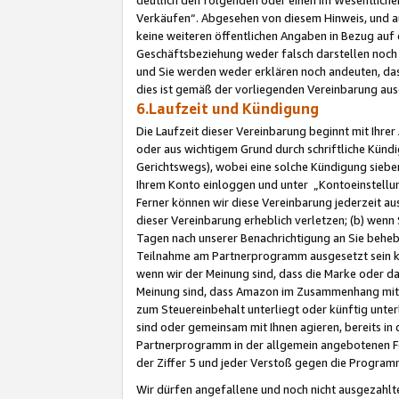
Verkäufen“. Abgesehen von diesem Hinweis, und a
keine weiteren öffentlichen Angaben in Bezug au
Geschäftsbeziehung weder falsch darstellen noch a
und Sie werden weder erklären noch andeuten, dass
dies ist gemäß der vorliegenden Vereinbarung ausd
6.Laufzeit und Kündigung
Die Laufzeit dieser Vereinbarung beginnt mit Ihre
oder aus wichtigem Grund durch schriftliche Kündi
Gerichtswegs), wobei eine solche Kündigung siebe
Ihrem Konto einloggen und unter „Kontoeinstellu
Ferner können wir diese Vereinbarung jederzeit aus
dieser Vereinbarung erheblich verletzen; (b) wenn
Tagen nach unserer Benachrichtigung an Sie behe
Teilnahme am Partnerprogramm ausgesetzt sein kö
wenn wir der Meinung sind, dass die Marke oder 
Meinung sind, dass Amazon im Zusammenhang mit d
zum Steuereinbehalt unterliegt oder künftig unter
sind oder gemeinsam mit Ihnen agieren, bereits in
Partnerprogramm in der allgemein angebotenen Fo
der Ziffer 5 und jeder Verstoß gegen die Programm
Wir dürfen angefallene und noch nicht ausgezahlt