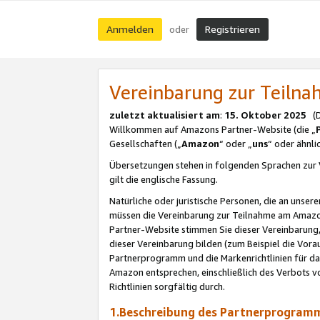
Anmelden
Registrieren
oder
Vereinbarung zur Teil
zuletzt aktualisiert am
:
15. Oktober 2025
(De
Willkommen auf Amazons Partner-Website (die „
Gesellschaften („
Amazon
“ oder „
uns
“ oder ähnl
Übersetzungen stehen in folgenden Sprachen zur 
gilt die englische Fassung.
Natürliche oder juristische Personen, die an uns
müssen die Vereinbarung zur Teilnahme am Amaz
Partner-Website stimmen Sie dieser Vereinbarung,
dieser Vereinbarung bilden (zum Beispiel die Vo
Partnerprogramm und die Markenrichtlinien für da
Amazon entsprechen, einschließlich des Verbots vo
Richtlinien sorgfältig durch.
1.Beschreibung des Partnerprogra