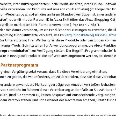
ebsite, Ihren nutzergenerierten Social Media-Inhalten, Ihren Online-Softwar
ebsite verwenden und Produkte auf amazon.co.uk anbieten) (im Folgenden Ihr
-Websites bzw., sofern dies an Ihrem Standort verfügbar ist, einer ander
ite
“) oder (ii) mit der Partner-ID in Alexa Skill (über das Alexa Shopping Ki
estellten markierten Link-Formate verwenden („
Partner-Links
“).
oder sich damit verbinden, um ein Produkt oder Leistungen zu erwerben, di
gütung für qualifizierte Verkäufe, wie im
Vergütungskatalog für das Part
Zur Unterstützung Ihrer Werbung für diese Produkte oder Leistungen können w
linkungs-Tools, Schnittstellen für Anwendungsprogramme, die Alexa-Funktion
Programminhalte
“) zur Verfügung stellen. Der Begriff „Programminhalte“ be
halte in Bezug auf Produkte, die auf Websites angeboten werden, bei denen 
as Partnerprogramm
einer Vergütung setzt voraus, dass Sie diese Vereinbarung einhalten.
ionen zu geben, die wir anfordern, um zu überprüfen, dass Sie diese Vereinba
oder andere anwendbare Marketingverträge von Amazon verstoßen, behalten w
 vor, sämtliche im Rahmen dieser Vereinbarung andernfalls an Sie zahlbare
tellen (und Sie stimmen zu, keinen Anspruch auf entsprechende Vergütungen
 dem Verstoß stehen, und unbeschadet des Rechts von Amazon, Ersatz für 
azu, dass unsere Kunden zu Ihren Kunden werden. Zwischen Ihnen und Amaz