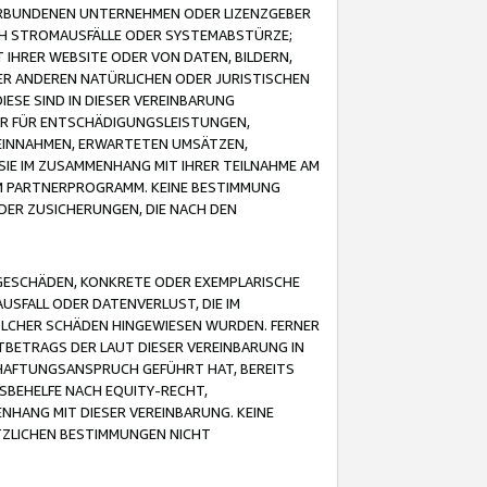
VERBUNDENEN UNTERNEHMEN ODER LIZENZGEBER
ICH STROMAUSFÄLLE ODER SYSTEMABSTÜRZE;
IHRER WEBSITE ODER VON DATEN, BILDERN,
ER ANDEREN NATÜRLICHEN ODER JURISTISCHEN
ESE SIND IN DIESER VEREINBARUNG
R FÜR ENTSCHÄDIGUNGSLEISTUNGEN,
EINNAHMEN, ERWARTETEN UMSÄTZEN,
SIE IM ZUSAMMENHANG MIT IHRER TEILNAHME AM
M PARTNERPROGRAMM. KEINE BESTIMMUNG
DER ZUSICHERUNGEN, DIE NACH DEN
GESCHÄDEN, KONKRETE ODER EXEMPLARISCHE
SFALL ODER DATENVERLUST, DIE IM
OLCHER SCHÄDEN HINGEWIESEN WURDEN. FERNER
BETRAGS DER LAUT DIESER VEREINBARUNG IN
HAFTUNGSANSPRUCH GEFÜHRT HAT, BEREITS
SBEHELFE NACH EQUITY-RECHT,
NHANG MIT DIESER VEREINBARUNG. KEINE
TZLICHEN BESTIMMUNGEN NICHT