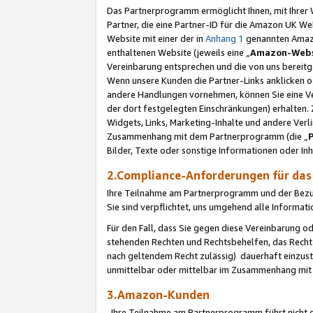
Das Partnerprogramm ermöglicht Ihnen, mit Ihrer W
Partner, die eine Partner-ID für die Amazon UK W
Website mit einer der in
Anhang 1
genannten Amazon
enthaltenen Website (jeweils eine „
Amazon-Webs
Vereinbarung entsprechen und die von uns bereitg
Wenn unsere Kunden die Partner-Links anklicken 
andere Handlungen vornehmen, können Sie eine Ver
der dort festgelegten Einschränkungen) erhalten. 
Widgets, Links, Marketing-Inhalte und andere Ver
Zusammenhang mit dem Partnerprogramm (die „
Bilder, Texte oder sonstige Informationen oder In
2.Compliance-Anforderungen für d
Ihre Teilnahme am Partnerprogramm und der Bezug 
Sie sind verpflichtet, uns umgehend alle Informat
Für den Fall, dass Sie gegen diese Vereinbarung 
stehenden Rechten und Rechtsbehelfen, das Recht
nach geltendem Recht zulässig) dauerhaft einzus
unmittelbar oder mittelbar im Zusammenhang mit
3.Amazon-Kunden
Ihre Teilnahme am Partnerprogramm führt nicht d