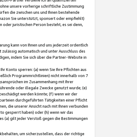
ohne unsere vorherige schriftliche Zustimmung
ürfen die zwischen uns und Ihnen bestehende
mazon Sie unterstützt, sponsert oder empfiehlt)
oder juristischen Person besteht, es sei denn,
arung kann von Ihnen und uns jederzeit ordentlich
t zulässig automatisch und unter Ausschluss des
gen, indem Sie sich über die Partner-Website in
hr Konto sperren: (a) wenn Sie Ihre Pflichten aus
eßlich Programmrichtlinien) nicht innerhalb von 7
ngsansprüchen im Zusammenhang mit Ihrer
ührende oder illegale Zwecke genutzt wurde; (e)
eschädigt werden könnte; (f) wenn wir der
rteien durchgeführten Tätigkeiten einer Pflicht
nen, die unserer Ansicht nach mit Ihnen verbunden
nto gesperrt haben) oder (h) wenn wir das
 (a) gilt jeder Verstoß gegen die Bestimmungen
ehalten, um sicherzustellen, dass der richtige