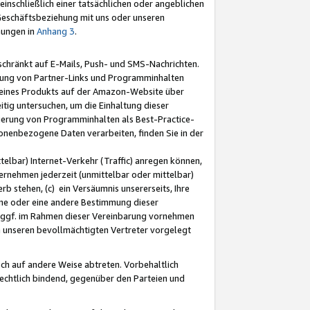
nschließlich einer tatsächlichen oder angeblichen
Geschäftsbeziehung mit uns oder unseren
mungen in
Anhang 3
.
schränkt auf E-Mails, Push- und SMS-Nachrichten.
ellung von Partner-Links und Programminhalten
 eines Produkts auf der Amazon-Website über
tig untersuchen, um die Einhaltung dieser
ntierung von Programminhalten als Best-Practice-
sonenbezogene Daten verarbeiten, finden Sie in der
telbar) Internet-Verkehr (Traffic) anregen können,
rnehmen jederzeit (unmittelbar oder mittelbar)
b stehen, (c) ein Versäumnis unsererseits, Ihre
fene oder eine andere Bestimmung dieser
r ggf. im Rahmen dieser Vereinbarung vornehmen
ch unseren bevollmächtigten Vertreter vorgelegt
ch auf andere Weise abtreten. Vorbehaltlich
rechtlich bindend, gegenüber den Parteien und