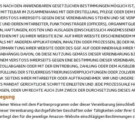
 NACH DEN ANWENDBAREN GESETZLICHEN BESTIMMUNGEN MÖGLICH IST, S
MITTELBAR IM ZUSAMMENHANG MIT DER ERSTELLUNG, PFLEGE ODER DEM BE
ERSTOSS IHRERSEITS GEGEN DIESE VEREINBARUNG STEHEN UND SIE VERP
UND DEREN MITARBEITER, FUNKTIONSTRÄGER (OFFICERS), ORGANMITGLI
N, HAFTUNGEN, KOSTEN UND AUSLAGEN (EINSCHLIESSLICH ANGEMESSENE
HEN MIT (A) IHRER WEBSITE BZW. AUF IHRER WEBSITE ERSCHEINENDEM M
LS MIT ANDEREN APPLIKATIONEN, INHALTEN ODER PROZESSEN, (B) DER 
RMARKTUNG IHRER WEBSITE ODER DES GGF. AUF ODER INNERHALB IHRER W
ABHÄNGIG DAVON, OB DIESE NUTZUNG GEMÄSS DIESER VEREINBARUNG B
EINEM VERSTOSS IHRERSEITS GEGEN EINE BESTIMMUNG DIESER VEREINBARU
D ZOLLABGABEN ODER MIT DER EINTREIBUNG, ZAHLUNG ODER DEM AUSBLEI
FÜLLUNG DER STEUERREGISTRIERUNGSVERPFLICHTUNGEN ODER ZOLLVERPF
W. SEITENS IHRER MITARBEITER ODER AUFTRAGNEHMER. WIR UND UNSERE
ES MANDAT GERICHTLICHE SCHRITTE EINLEITEN UND JEDE PROZESSUALE 
GEN, ODER UM RECHTE AUCH ZUM ZWECK DER DURCHSETZUNG DIESES AR
ilegung
endeiner Weise mit dem Partnerprogramm oder dieser Vereinbarung (einschließl
ieser Vereinbarung durchgeführten Geschäften oder Tätigkeiten oder Ihrer 
iegt den für die jeweilige Amazon-Website einschlägigen Bestimmungen z