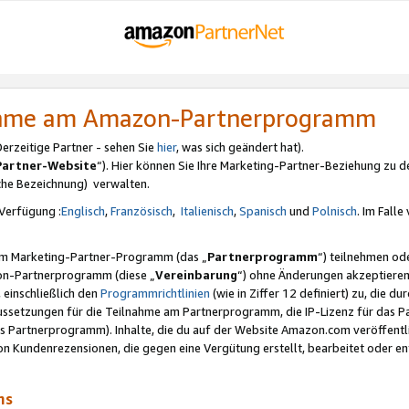
nahme am Amazon-Partnerprogramm
rzeitige Partner - sehen Sie
hier
, was sich geändert hat).
Partner-Website
“). Hier können Sie Ihre Marketing-Partner-Beziehung zu d
iche Bezeichnung) verwalten.
Verfügung :
Englisch
,
Französisch
,
Italienisch
,
Spanisch
und
Polnisch
. Im Fall
erem Marketing-Partner-Programm (das „
Partnerprogramm
“) teilnehmen od
on-Partnerprogramm (diese „
Vereinbarung
“) ohne Änderungen akzeptieren
 einschließlich den
Programmrichtlinien
(wie in Ziffer 12 definiert) zu, die 
raussetzungen für die Teilnahme am Partnerprogramm, die IP-Lizenz für das
s Partnerprogramm). Inhalte, die du auf der Website Amazon.com veröffentl
n Kundenrezensionen, die gegen eine Vergütung erstellt, bearbeitet oder ent
mms