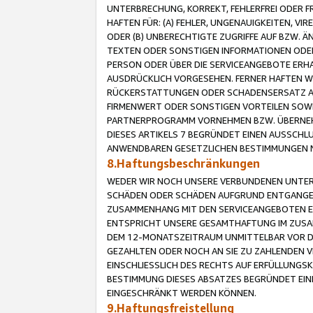
UNTERBRECHUNG, KORREKT, FEHLERFREI ODER 
HAFTEN FÜR: (A) FEHLER, UNGENAUIGKEITEN, 
ODER (B) UNBERECHTIGTE ZUGRIFFE AUF BZW. 
TEXTEN ODER SONSTIGEN INFORMATIONEN ODER 
PERSON ODER ÜBER DIE SERVICEANGEBOTE ERHA
AUSDRÜCKLICH VORGESEHEN. FERNER HAFTEN 
RÜCKERSTATTUNGEN ODER SCHADENSERSATZ AU
FIRMENWERT ODER SONSTIGEN VORTEILEN SOWIE
PARTNERPROGRAMM VORNEHMEN BZW. ÜBERNEHM
DIESES ARTIKELS 7 BEGRÜNDET EINEN AUSSCH
ANWENDBAREN GESETZLICHEN BESTIMMUNGEN 
8.Haftungsbeschränkungen
WEDER WIR NOCH UNSERE VERBUNDENEN UNTERN
SCHÄDEN ODER SCHÄDEN AUFGRUND ENTGANGENE
ZUSAMMENHANG MIT DEN SERVICEANGEBOTEN EN
ENTSPRICHT UNSERE GESAMTHAFTUNG IM ZUSAM
DEM 12-MONATSZEITRAUM UNMITTELBAR VOR DE
GEZAHLTEN ODER NOCH AN SIE ZU ZAHLENDEN V
EINSCHLIESSLICH DES RECHTS AUF ERFÜLLUNGS
BESTIMMUNG DIESES ABSATZES BEGRÜNDET EI
EINGESCHRÄNKT WERDEN KÖNNEN.
9.Haftungsfreistellung