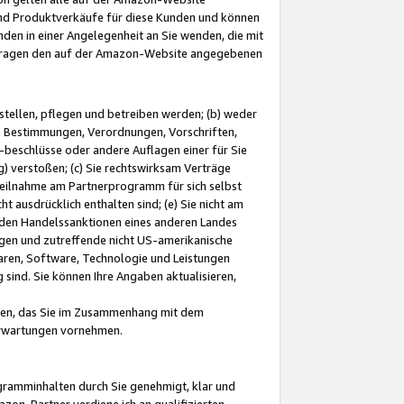
und Produktverkäufe für diese Kunden und können
nden in einer Angelegenheit an Sie wenden, die mit
e-Fragen den auf der Amazon-Website angegebenen
stellen, pflegen und betreiben werden; (b) weder
e Bestimmungen, Verordnungen, Vorschriften,
-beschlüsse oder andere Auflagen einer für Sie
 verstoßen; (c) Sie rechtswirksam Verträge
r Teilnahme am Partnerprogramm für sich selbst
t ausdrücklich enthalten sind; (e) Sie nicht am
den Handelssanktionen eines anderen Landes
gen und zutreffende nicht US-amerikanische
ren, Software, Technologie und Leistungen
sind. Sie können Ihre Angaben aktualisieren,
men, das Sie im Zusammenhang mit dem
 Erwartungen vornehmen.
ogramminhalten durch Sie genehmigt, klar und
zon-Partner verdiene ich an qualifizierten