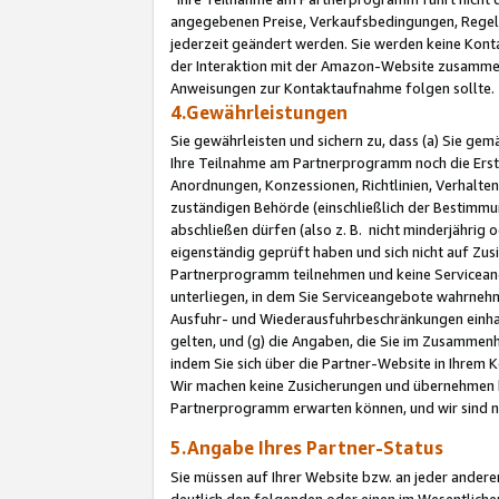
angegebenen Preise, Verkaufsbedingungen, Regeln
jederzeit geändert werden. Sie werden keine Konta
der Interaktion mit der Amazon-Website zusamme
Anweisungen zur Kontaktaufnahme folgen sollte.
4.Gewährleistungen
Sie gewährleisten und sichern zu, dass (a) Sie g
Ihre Teilnahme am Partnerprogramm noch die Erst
Anordnungen, Konzessionen, Richtlinien, Verhalten
zuständigen Behörde (einschließlich der Bestimmu
abschließen dürfen (also z. B. nicht minderjährig
eigenständig geprüft haben und sich nicht auf Zusi
Partnerprogramm teilnehmen und keine Servicean
unterliegen, in dem Sie Serviceangebote wahrneh
Ausfuhr- und Wiederausfuhrbeschränkungen einhal
gelten, und (g) die Angaben, die Sie im Zusammen
indem Sie sich über die Partner-Website in Ihrem
Wir machen keine Zusicherungen und übernehmen 
Partnerprogramm erwarten können, und wir sind n
5.Angabe Ihres Partner-Status
Sie müssen auf Ihrer Website bzw. an jeder ander
deutlich den folgenden oder einen im Wesentlichen