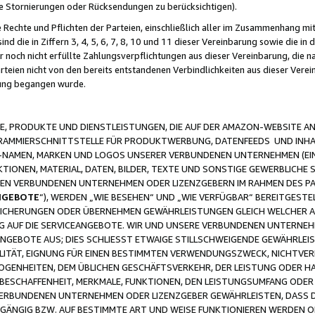
ge Stornierungen oder Rücksendungen zu berücksichtigen).
 Rechte und Pflichten der Parteien, einschließlich aller im Zusammenhang m
 die in Ziffern 3, 4, 5, 6, 7, 8, 10 und 11 dieser Vereinbarung sowie die in
er noch nicht erfüllte Zahlungsverpflichtungen aus dieser Vereinbarung, die
arteien nicht von den bereits entstandenen Verbindlichkeiten aus dieser Ver
gung begangen wurde.
 PRODUKTE UND DIENSTLEISTUNGEN, DIE AUF DER AMAZON-WEBSITE AN
GRAMMIERSCHNITTSTELLE FÜR PRODUKTWERBUNG, DATENFEEDS UND INH
-NAMEN, MARKEN UND LOGOS UNSERER VERBUNDENEN UNTERNEHMEN (EIN
IONEN, MATERIAL, DATEN, BILDER, TEXTE UND SONSTIGE GEWERBLICHE 
EREN VERBUNDENEN UNTERNEHMEN ODER LIZENZGEBERN IM RAHMEN DES 
NGEBOTE
“), WERDEN „WIE BESEHEN“ UND „WIE VERFÜGBAR“ BEREITGEST
CHERUNGEN ODER ÜBERNEHMEN GEWÄHRLEISTUNGEN GLEICH WELCHER AR
ZUG AUF DIE SERVICEANGEBOTE. WIR UND UNSERE VERBUNDENEN UNTERNEH
ANGEBOTE AUS; DIES SCHLIESST ETWAIGE STILLSCHWEIGENDE GEWÄHRLE
LITÄT, EIGNUNG FÜR EINEN BESTIMMTEN VERWENDUNGSZWECK, NICHTVER
OGENHEITEN, DEM ÜBLICHEN GESCHÄFTSVERKEHR, DER LEISTUNG ODER H
 BESCHAFFENHEIT, MERKMALE, FUNKTIONEN, DEN LEISTUNGSUMFANG ODER
VERBUNDENEN UNTERNEHMEN ODER LIZENZGEBER GEWÄHRLEISTEN, DASS D
HGÄNGIG BZW. AUF BESTIMMTE ART UND WEISE FUNKTIONIEREN WERDEN 