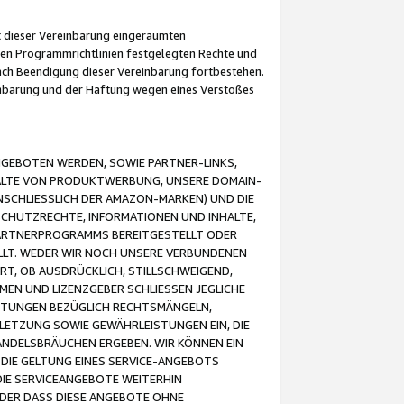
it dieser Vereinbarung eingeräumten
 den Programmrichtlinien festgelegten Rechte und
 nach Beendigung dieser Vereinbarung fortbestehen.
einbarung und der Haftung wegen eines Verstoßes
GEBOTEN WERDEN, SOWIE PARTNER-LINKS,
ALTE VON PRODUKTWERBUNG, UNSERE DOMAIN-
SCHLIESSLICH DER AMAZON-MARKEN) UND DIE
SCHUTZRECHTE, INFORMATIONEN UND INHALTE,
PARTNERPROGRAMMS BEREITGESTELLT ODER
ELLT. WEDER WIR NOCH UNSERE VERBUNDENEN
T, OB AUSDRÜCKLICH, STILLSCHWEIGEND,
MEN UND LIZENZGEBER SCHLIESSEN JEGLICHE
ISTUNGEN BEZÜGLICH RECHTSMÄNGELN,
LETZUNG SOWIE GEWÄHRLEISTUNGEN EIN, DIE
ANDELSBRÄUCHEN ERGEBEN. WIR KÖNNEN EIN
 DIE GELTUNG EINES SERVICE-ANGEBOTS
IE SERVICEANGEBOTE WEITERHIN
ODER DASS DIESE ANGEBOTE OHNE