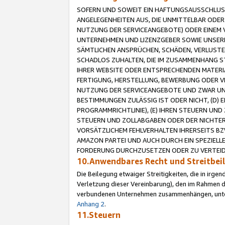
SOFERN UND SOWEIT EIN HAFTUNGSAUSSCHLUSS
ANGELEGENHEITEN AUS, DIE UNMITTELBAR ODER 
NUTZUNG DER SERVICEANGEBOTE) ODER EINEM V
UNTERNEHMEN UND LIZENZGEBER SOWIE UNSERE 
SÄMTLICHEN ANSPRÜCHEN, SCHÄDEN, VERLUSTE
SCHADLOS ZUHALTEN, DIE IM ZUSAMMENHANG STE
IHRER WEBSITE ODER ENTSPRECHENDEN MATERIA
FERTIGUNG, HERSTELLUNG, BEWERBUNG ODER VE
NUTZUNG DER SERVICEANGEBOTE UND ZWAR UN
BESTIMMUNGEN ZULÄSSIG IST ODER NICHT, (D) 
PROGRAMMRICHTLINIE), (E) IHREN STEUERN UN
STEUERN UND ZOLLABGABEN ODER DER NICHTER
VORSÄTZLICHEM FEHLVERHALTEN IHRERSEITS BZ
AMAZON PARTEI UND AUCH DURCH EIN SPEZIELL
FORDERUNG DURCHZUSETZEN ODER ZU VERTEIDI
10.Anwendbares Recht und Streitbe
Die Beilegung etwaiger Streitigkeiten, die in irg
Verletzung dieser Vereinbarung), den im Rahmen d
verbundenen Unternehmen zusammenhängen, unterl
Anhang 2
.
11.Steuern