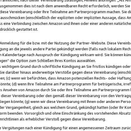
usgenommen dies ist nach dem anwendbaren Recht erforderlich, werden Sie 
f diese Vereinbarung oder Ihre Teilnahme am Partnerprogramm machen. Sie d
usschmücken (einschließlich der expliziten oder impliziten Aussage, dass A
 eine Verbindung zwischen Amazon und Ihnen oder einer anderen natürlichen 
rücklich gestattet ist.
r Anmeldung für die bzw. mit der Nutzung der Partner-Website. Diese Vereinb
gung an die jeweils andere Partei gekündigt werden (falls nach lokalem Rech
n Kalendertage nach Ausspruch der Kündigung wirksam wird. Sie können kündi
ngen“ die Option zum Schließen Ihres Kontos auswählen.
 wichtigem Grund durch schriftliche Kündigung an Sie fristlos kündigen oder I
 Sie darüber hinaus anderweitige Verstöße gegen diese Vereinbarung (einschli
ben; (c) wenn wir befürchten, dass Amazon potenziellen Rechts- oder Haftu
nnte; (d) wenn Ihre Teilnahme am Partnerprogramm für betrügerische, irref
das Ansehen von Amazon durch Sie oder Ihre Teilnahme am Partnerprogramm b
ieser Vereinbarung oder den gemäß dieser Vereinbarung von den Vertragspa
liegen könnte; (g) wenn wir diese Vereinbarung mit Ihnen oder anderen Perso
 der Vergangenheit, gleich aus welchem Grund, gekündigt hatten (oder Ihr Ko
rm beenden. Vorsorglich und ohne Einschränkung des vorstehenden Absatzes
richtlinien als erheblicher Verstoß gegen diese Vereinbarung.
e Vergütungen nach einer Kündigung für einen angemessenen Zeitraum zurückb