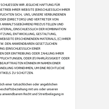
CHLIESSEN WIR JEGLICHE HAFTUNG FÜR
TRIEB IHRER WEBSITE (EINSCHLIESSLICH IHRER
FLICHTEN SICH, UNS, UNSERE VERBUNDENEN
EDER (DIRECTORS) UND VERTRETER VON
R ANWALTSGEBÜHREN) FREIZUSTELLEN UND
ATERIAL, EINSCHLIESSLICH DER KOMBINATION
NUTZUNG, ENTWICKLUNG, GESTALTUNG,
EBSEITE ERSCHEINENDEN MATERIALS, (C) IHRER
ZW. DEN ANWENDBAREN GESETZLICHEN
NG (EINSCHLIESSLICH EINER
BEN DER EINTREIBUNG ODER ZAHLUNG IHRER
LICHTUNGEN, ODER (F) FAHRLÄSSIGKEIT ODER
 BEAUFTRAGTEN KÖNNEN IM NAMEN EINER
HANDLUNG VORNEHMEN, UM EINE RECHTLICHE
TIKELS ZU SCHÜTZEN.
ich einer tatsächlichen oder angeblichen
Geschäftsbeziehung mit uns oder unseren
u anwendbarem Recht und Streitbeilegung in