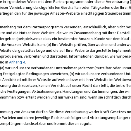
e in irgendeiner Weise mit dem Partnerprogramm oder dieser Vereinbarung (ei
ieser Vereinbarung durchgeführten Geschäften oder Tätigkeiten oder Ihrer 
liegen den für die jeweilige Amazon-Website einschlägigen Steuerbestim
mmenhang mit dem Partnerprogramm versenden, einschließlich, aber nicht be
site und die Nutzer Ihrer Website, die wir im Zusammenhang mit Ihrer Darst
itergeben (beispielsweise dass ein bestimmter Amazon-Kunde vor dem Kauf
uf die Amazon-Website kam, (b) Ihre Website prüfen, überwachen und anderwei
r Website dargestelltes Logo und die auf Ihrer Website dargestellte Impleme
reproduzieren, verbreiten und darstellen. Informationen darüber, wie wir per
ng in
Anhang 4
.
 (a) wir und unsere verbundenen Unternehmen jederzeit (mittelbar oder unmit
ng festgelegten Bedingungen abweichen, (b) wir und unsere verbundenen Unte
 Ähnlichkeit mit Ihrer Website aufweisen bzw. mit Ihrer Website im Wettbewer
barung durchzusetzen, keinen Verzicht auf unser Recht darstellt, die betrof
liche Festlegungen, Aktualisierungen, Handlungen und Zustimmungen, die wi
enommen bzw. erteilt werden und nur wirksam sind, wenn sie schriftlich dur
stimmung von Amazon dürfen Sie diese Vereinbarung weder Kraft Gesetzes no
die Parteien und deren jeweilige Rechtsnachfolger und Abtretungsempfänger 
ngsempfängern durchsetzbar und kommt diesen zugute.