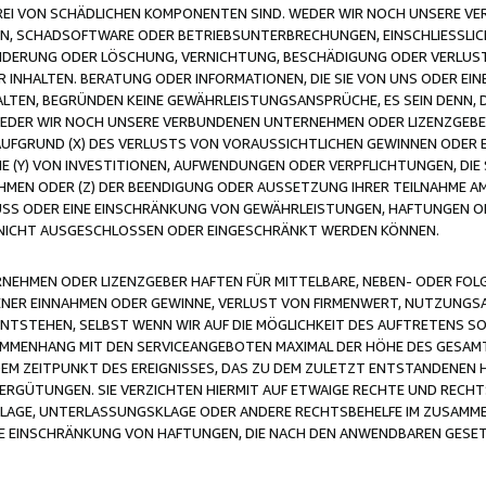
FREI VON SCHÄDLICHEN KOMPONENTEN SIND. WEDER WIR NOCH UNSERE 
VIREN, SCHADSOFTWARE ODER BETRIEBSUNTERBRECHUNGEN, EINSCHLIESSL
ÄNDERUNG ODER LÖSCHUNG, VERNICHTUNG, BESCHÄDIGUNG ODER VERLUST 
INHALTEN. BERATUNG ODER INFORMATIONEN, DIE SIE VON UNS ODER EIN
LTEN, BEGRÜNDEN KEINE GEWÄHRLEISTUNGSANSPRÜCHE, ES SEIN DENN, DI
WEDER WIR NOCH UNSERE VERBUNDENEN UNTERNEHMEN ODER LIZENZGEBE
FGRUND (X) DES VERLUSTS VON VORAUSSICHTLICHEN GEWINNEN ODER 
 (Y) VON INVESTITIONEN, AUFWENDUNGEN ODER VERPFLICHTUNGEN, DIE 
EN ODER (Z) DER BEENDIGUNG ODER AUSSETZUNG IHRER TEILNAHME A
LUSS ODER EINE EINSCHRÄNKUNG VON GEWÄHRLEISTUNGEN, HAFTUNGEN O
NICHT AUSGESCHLOSSEN ODER EINGESCHRÄNKT WERDEN KÖNNEN.
EHMEN ODER LIZENZGEBER HAFTEN FÜR MITTELBARE, NEBEN- ODER FOL
R EINNAHMEN ODER GEWINNE, VERLUST VON FIRMENWERT, NUTZUNGSAU
TSTEHEN, SELBST WENN WIR AUF DIE MÖGLICHKEIT DES AUFTRETENS S
MENHANG MIT DEN SERVICEANGEBOTEN MAXIMAL DER HÖHE DES GESAMT
M ZEITPUNKT DES EREIGNISSES, DAS ZU DEM ZULETZT ENTSTANDENEN 
ERGÜTUNGEN. SIE VERZICHTEN HIERMIT AUF ETWAIGE RECHTE UND RECHT
KLAGE, UNTERLASSUNGSKLAGE ODER ANDERE RECHTSBEHELFE IM ZUSAMME
NE EINSCHRÄNKUNG VON HAFTUNGEN, DIE NACH DEN ANWENDBAREN GESE