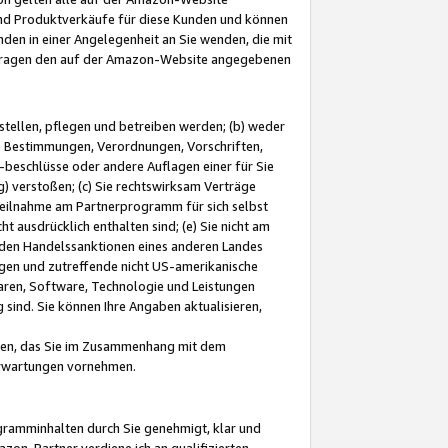
und Produktverkäufe für diese Kunden und können
nden in einer Angelegenheit an Sie wenden, die mit
e-Fragen den auf der Amazon-Website angegebenen
stellen, pflegen und betreiben werden; (b) weder
e Bestimmungen, Verordnungen, Vorschriften,
-beschlüsse oder andere Auflagen einer für Sie
 verstoßen; (c) Sie rechtswirksam Verträge
r Teilnahme am Partnerprogramm für sich selbst
t ausdrücklich enthalten sind; (e) Sie nicht am
den Handelssanktionen eines anderen Landes
gen und zutreffende nicht US-amerikanische
ren, Software, Technologie und Leistungen
sind. Sie können Ihre Angaben aktualisieren,
men, das Sie im Zusammenhang mit dem
 Erwartungen vornehmen.
ogramminhalten durch Sie genehmigt, klar und
zon-Partner verdiene ich an qualifizierten