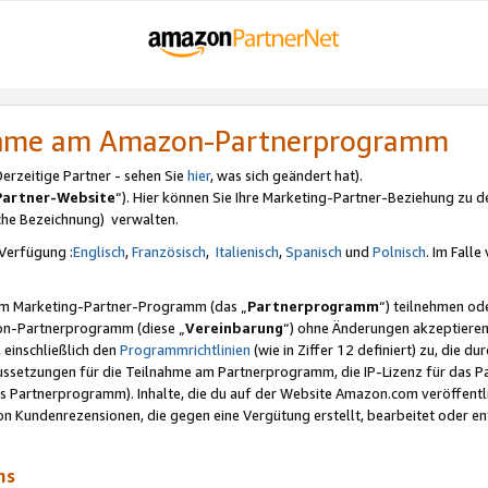
nahme am Amazon-Partnerprogramm
rzeitige Partner - sehen Sie
hier
, was sich geändert hat).
Partner-Website
“). Hier können Sie Ihre Marketing-Partner-Beziehung zu d
iche Bezeichnung) verwalten.
Verfügung :
Englisch
,
Französisch
,
Italienisch
,
Spanisch
und
Polnisch
. Im Fall
erem Marketing-Partner-Programm (das „
Partnerprogramm
“) teilnehmen od
on-Partnerprogramm (diese „
Vereinbarung
“) ohne Änderungen akzeptieren
 einschließlich den
Programmrichtlinien
(wie in Ziffer 12 definiert) zu, die 
raussetzungen für die Teilnahme am Partnerprogramm, die IP-Lizenz für das
s Partnerprogramm). Inhalte, die du auf der Website Amazon.com veröffentl
n Kundenrezensionen, die gegen eine Vergütung erstellt, bearbeitet oder ent
mms