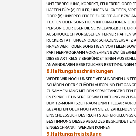
UNTERBRECHUNG, KORREKT, FEHLERFREI ODER 
HAFTEN FÜR: (A) FEHLER, UNGENAUIGKEITEN, 
ODER (B) UNBERECHTIGTE ZUGRIFFE AUF BZW. 
TEXTEN ODER SONSTIGEN INFORMATIONEN ODER 
PERSON ODER ÜBER DIE SERVICEANGEBOTE ERHA
AUSDRÜCKLICH VORGESEHEN. FERNER HAFTEN 
RÜCKERSTATTUNGEN ODER SCHADENSERSATZ AU
FIRMENWERT ODER SONSTIGEN VORTEILEN SOWIE
PARTNERPROGRAMM VORNEHMEN BZW. ÜBERNEHM
DIESES ARTIKELS 7 BEGRÜNDET EINEN AUSSCH
ANWENDBAREN GESETZLICHEN BESTIMMUNGEN 
8.Haftungsbeschränkungen
WEDER WIR NOCH UNSERE VERBUNDENEN UNTERN
SCHÄDEN ODER SCHÄDEN AUFGRUND ENTGANGENE
ZUSAMMENHANG MIT DEN SERVICEANGEBOTEN EN
ENTSPRICHT UNSERE GESAMTHAFTUNG IM ZUSAM
DEM 12-MONATSZEITRAUM UNMITTELBAR VOR DE
GEZAHLTEN ODER NOCH AN SIE ZU ZAHLENDEN V
EINSCHLIESSLICH DES RECHTS AUF ERFÜLLUNGS
BESTIMMUNG DIESES ABSATZES BEGRÜNDET EI
EINGESCHRÄNKT WERDEN KÖNNEN.
9.Haftungsfreistellung