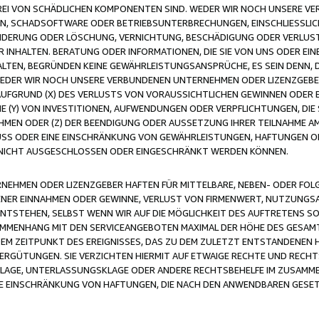
FREI VON SCHÄDLICHEN KOMPONENTEN SIND. WEDER WIR NOCH UNSERE 
VIREN, SCHADSOFTWARE ODER BETRIEBSUNTERBRECHUNGEN, EINSCHLIESSL
ÄNDERUNG ODER LÖSCHUNG, VERNICHTUNG, BESCHÄDIGUNG ODER VERLUST 
INHALTEN. BERATUNG ODER INFORMATIONEN, DIE SIE VON UNS ODER EIN
LTEN, BEGRÜNDEN KEINE GEWÄHRLEISTUNGSANSPRÜCHE, ES SEIN DENN, DI
WEDER WIR NOCH UNSERE VERBUNDENEN UNTERNEHMEN ODER LIZENZGEBE
FGRUND (X) DES VERLUSTS VON VORAUSSICHTLICHEN GEWINNEN ODER 
 (Y) VON INVESTITIONEN, AUFWENDUNGEN ODER VERPFLICHTUNGEN, DIE 
EN ODER (Z) DER BEENDIGUNG ODER AUSSETZUNG IHRER TEILNAHME A
LUSS ODER EINE EINSCHRÄNKUNG VON GEWÄHRLEISTUNGEN, HAFTUNGEN O
NICHT AUSGESCHLOSSEN ODER EINGESCHRÄNKT WERDEN KÖNNEN.
EHMEN ODER LIZENZGEBER HAFTEN FÜR MITTELBARE, NEBEN- ODER FOL
R EINNAHMEN ODER GEWINNE, VERLUST VON FIRMENWERT, NUTZUNGSAU
TSTEHEN, SELBST WENN WIR AUF DIE MÖGLICHKEIT DES AUFTRETENS S
MENHANG MIT DEN SERVICEANGEBOTEN MAXIMAL DER HÖHE DES GESAMT
M ZEITPUNKT DES EREIGNISSES, DAS ZU DEM ZULETZT ENTSTANDENEN 
ERGÜTUNGEN. SIE VERZICHTEN HIERMIT AUF ETWAIGE RECHTE UND RECHT
KLAGE, UNTERLASSUNGSKLAGE ODER ANDERE RECHTSBEHELFE IM ZUSAMME
NE EINSCHRÄNKUNG VON HAFTUNGEN, DIE NACH DEN ANWENDBAREN GESE