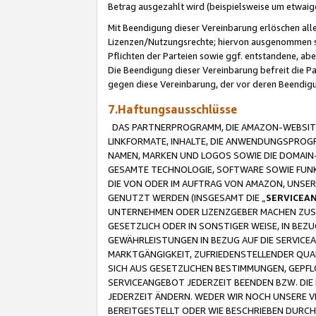
Betrag ausgezahlt wird (beispielsweise um etwai
Mit Beendigung dieser Vereinbarung erlöschen alle
Lizenzen/Nutzungsrechte; hiervon ausgenommen sind
Pflichten der Parteien sowie ggf. entstandene, ab
Die Beendigung dieser Vereinbarung befreit die P
gegen diese Vereinbarung, der vor deren Beendi
7.Haftungsausschlüsse
DAS PARTNERPROGRAMM, DIE AMAZON-WEBSITE,
LINKFORMATE, INHALTE, DIE ANWENDUNGSPRO
NAMEN, MARKEN UND LOGOS SOWIE DIE DOMAIN
GESAMTE TECHNOLOGIE, SOFTWARE SOWIE FUNKT
DIE VON ODER IM AUFTRAG VON AMAZON, UNS
GENUTZT WERDEN (INSGESAMT DIE „
SERVICEA
UNTERNEHMEN ODER LIZENZGEBER MACHEN ZUSI
GESETZLICH ODER IN SONSTIGER WEISE, IN BE
GEWÄHRLEISTUNGEN IN BEZUG AUF DIE SERVICE
MARKTGÄNGIGKEIT, ZUFRIEDENSTELLENDER QUA
SICH AUS GESETZLICHEN BESTIMMUNGEN, GEPFL
SERVICEANGEBOT JEDERZEIT BEENDEN BZW. DIE
JEDERZEIT ÄNDERN. WEDER WIR NOCH UNSERE 
BEREITGESTELLT ODER WIE BESCHRIEBEN DURC