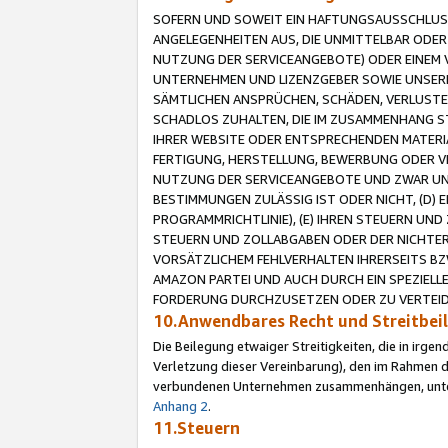
SOFERN UND SOWEIT EIN HAFTUNGSAUSSCHLUSS
ANGELEGENHEITEN AUS, DIE UNMITTELBAR ODER 
NUTZUNG DER SERVICEANGEBOTE) ODER EINEM V
UNTERNEHMEN UND LIZENZGEBER SOWIE UNSERE 
SÄMTLICHEN ANSPRÜCHEN, SCHÄDEN, VERLUSTE
SCHADLOS ZUHALTEN, DIE IM ZUSAMMENHANG STE
IHRER WEBSITE ODER ENTSPRECHENDEN MATERIA
FERTIGUNG, HERSTELLUNG, BEWERBUNG ODER VE
NUTZUNG DER SERVICEANGEBOTE UND ZWAR UN
BESTIMMUNGEN ZULÄSSIG IST ODER NICHT, (D) 
PROGRAMMRICHTLINIE), (E) IHREN STEUERN UN
STEUERN UND ZOLLABGABEN ODER DER NICHTER
VORSÄTZLICHEM FEHLVERHALTEN IHRERSEITS BZ
AMAZON PARTEI UND AUCH DURCH EIN SPEZIELL
FORDERUNG DURCHZUSETZEN ODER ZU VERTEIDI
10.Anwendbares Recht und Streitbe
Die Beilegung etwaiger Streitigkeiten, die in irg
Verletzung dieser Vereinbarung), den im Rahmen d
verbundenen Unternehmen zusammenhängen, unterl
Anhang 2
.
11.Steuern