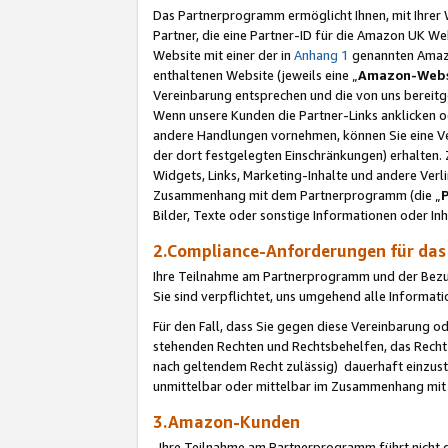
Das Partnerprogramm ermöglicht Ihnen, mit Ihrer W
Partner, die eine Partner-ID für die Amazon UK W
Website mit einer der in
Anhang 1
genannten Amazon
enthaltenen Website (jeweils eine „
Amazon-Webs
Vereinbarung entsprechen und die von uns bereitg
Wenn unsere Kunden die Partner-Links anklicken 
andere Handlungen vornehmen, können Sie eine Ver
der dort festgelegten Einschränkungen) erhalten. 
Widgets, Links, Marketing-Inhalte und andere Ver
Zusammenhang mit dem Partnerprogramm (die „
Bilder, Texte oder sonstige Informationen oder In
2.Compliance-Anforderungen für d
Ihre Teilnahme am Partnerprogramm und der Bezug 
Sie sind verpflichtet, uns umgehend alle Informat
Für den Fall, dass Sie gegen diese Vereinbarung 
stehenden Rechten und Rechtsbehelfen, das Recht
nach geltendem Recht zulässig) dauerhaft einzus
unmittelbar oder mittelbar im Zusammenhang mit
3.Amazon-Kunden
Ihre Teilnahme am Partnerprogramm führt nicht d