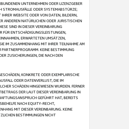
VERBUNDENEN UNTERNEHMEN ODER LIZENZGEBER
ICH STROMAUSFÄLLE ODER SYSTEMABSTÜRZE;
IHRER WEBSITE ODER VON DATEN, BILDERN,
ER ANDEREN NATÜRLICHEN ODER JURISTISCHEN
ESE SIND IN DIESER VEREINBARUNG
R FÜR ENTSCHÄDIGUNGSLEISTUNGEN,
EINNAHMEN, ERWARTETEN UMSÄTZEN,
SIE IM ZUSAMMENHANG MIT IHRER TEILNAHME AM
M PARTNERPROGRAMM. KEINE BESTIMMUNG
DER ZUSICHERUNGEN, DIE NACH DEN
GESCHÄDEN, KONKRETE ODER EXEMPLARISCHE
SFALL ODER DATENVERLUST, DIE IM
OLCHER SCHÄDEN HINGEWIESEN WURDEN. FERNER
BETRAGS DER LAUT DIESER VEREINBARUNG IN
HAFTUNGSANSPRUCH GEFÜHRT HAT, BEREITS
SBEHELFE NACH EQUITY-RECHT,
NHANG MIT DIESER VEREINBARUNG. KEINE
TZLICHEN BESTIMMUNGEN NICHT