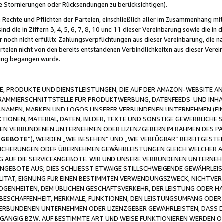
ge Stornierungen oder Rücksendungen zu berücksichtigen).
 Rechte und Pflichten der Parteien, einschließlich aller im Zusammenhang m
 die in Ziffern 3, 4, 5, 6, 7, 8, 10 und 11 dieser Vereinbarung sowie die in
er noch nicht erfüllte Zahlungsverpflichtungen aus dieser Vereinbarung, die
arteien nicht von den bereits entstandenen Verbindlichkeiten aus dieser Ver
gung begangen wurde.
 PRODUKTE UND DIENSTLEISTUNGEN, DIE AUF DER AMAZON-WEBSITE AN
GRAMMIERSCHNITTSTELLE FÜR PRODUKTWERBUNG, DATENFEEDS UND INH
-NAMEN, MARKEN UND LOGOS UNSERER VERBUNDENEN UNTERNEHMEN (EIN
IONEN, MATERIAL, DATEN, BILDER, TEXTE UND SONSTIGE GEWERBLICHE 
EREN VERBUNDENEN UNTERNEHMEN ODER LIZENZGEBERN IM RAHMEN DES 
NGEBOTE
“), WERDEN „WIE BESEHEN“ UND „WIE VERFÜGBAR“ BEREITGEST
CHERUNGEN ODER ÜBERNEHMEN GEWÄHRLEISTUNGEN GLEICH WELCHER AR
ZUG AUF DIE SERVICEANGEBOTE. WIR UND UNSERE VERBUNDENEN UNTERNEH
ANGEBOTE AUS; DIES SCHLIESST ETWAIGE STILLSCHWEIGENDE GEWÄHRLE
LITÄT, EIGNUNG FÜR EINEN BESTIMMTEN VERWENDUNGSZWECK, NICHTVER
OGENHEITEN, DEM ÜBLICHEN GESCHÄFTSVERKEHR, DER LEISTUNG ODER H
 BESCHAFFENHEIT, MERKMALE, FUNKTIONEN, DEN LEISTUNGSUMFANG ODER
VERBUNDENEN UNTERNEHMEN ODER LIZENZGEBER GEWÄHRLEISTEN, DASS D
HGÄNGIG BZW. AUF BESTIMMTE ART UND WEISE FUNKTIONIEREN WERDEN 