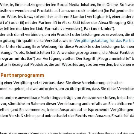
ebsite, Ihren nutzergenerierten Social Media-Inhalten, Ihren Online-Softwar
ebsite verwenden und Produkte auf amazon.co.uk anbieten) (im Folgenden Ihr
-Websites bzw., sofern dies an Ihrem Standort verfügbar ist, einer ander
ite
“) oder (ii) mit der Partner-ID in Alexa Skill (über das Alexa Shopping Ki
estellten markierten Link-Formate verwenden („
Partner-Links
“).
oder sich damit verbinden, um ein Produkt oder Leistungen zu erwerben, di
gütung für qualifizierte Verkäufe, wie im
Vergütungskatalog für das Part
Zur Unterstützung Ihrer Werbung für diese Produkte oder Leistungen können w
linkungs-Tools, Schnittstellen für Anwendungsprogramme, die Alexa-Funktion
Programminhalte
“) zur Verfügung stellen. Der Begriff „Programminhalte“ be
halte in Bezug auf Produkte, die auf Websites angeboten werden, bei denen 
as Partnerprogramm
einer Vergütung setzt voraus, dass Sie diese Vereinbarung einhalten.
ionen zu geben, die wir anfordern, um zu überprüfen, dass Sie diese Vereinba
oder andere anwendbare Marketingverträge von Amazon verstoßen, behalten w
 vor, sämtliche im Rahmen dieser Vereinbarung andernfalls an Sie zahlbare
tellen (und Sie stimmen zu, keinen Anspruch auf entsprechende Vergütungen
 dem Verstoß stehen, und unbeschadet des Rechts von Amazon, Ersatz für 
azu, dass unsere Kunden zu Ihren Kunden werden. Zwischen Ihnen und Amaz