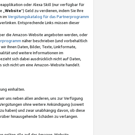
eapplikation oder Alexa Skill (nur verfügbar für
e „
Website
“) Geld zu verdienen, indem Sie Ihre
en im
Vergütungskatalog für das Partnerprogramm
t) verlinken. Entsprechende Links müssen dieser
e über die Amazon-Website angeboten werden, oder
nerprogramm
näher beschrieben (und vorbehaltlich
ir Ihnen Daten, Bilder, Texte, Linkformate,
alität und weitere Informationen im
zieht sich dabei ausdrücklich nicht auf Daten,
es sich nicht um eine Amazon-Website handelt.
rung einhalten.
ir uns neben allen anderen, uns zur Verfügung
n Vergütungen ohne weitere Ankündigung (soweit
 zu haben) und zwar unabhängig davon, ob diese
darüber hinausgehende Schäden zu verlangen.
on gelten alle auf der Amazon-Website