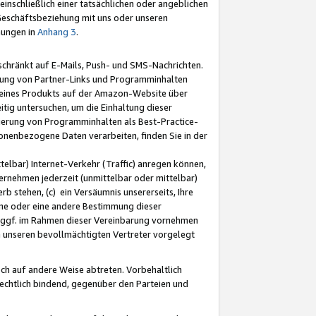
nschließlich einer tatsächlichen oder angeblichen
Geschäftsbeziehung mit uns oder unseren
mungen in
Anhang 3
.
schränkt auf E-Mails, Push- und SMS-Nachrichten.
ellung von Partner-Links und Programminhalten
 eines Produkts auf der Amazon-Website über
tig untersuchen, um die Einhaltung dieser
ntierung von Programminhalten als Best-Practice-
sonenbezogene Daten verarbeiten, finden Sie in der
telbar) Internet-Verkehr (Traffic) anregen können,
rnehmen jederzeit (unmittelbar oder mittelbar)
b stehen, (c) ein Versäumnis unsererseits, Ihre
fene oder eine andere Bestimmung dieser
r ggf. im Rahmen dieser Vereinbarung vornehmen
ch unseren bevollmächtigten Vertreter vorgelegt
ch auf andere Weise abtreten. Vorbehaltlich
rechtlich bindend, gegenüber den Parteien und