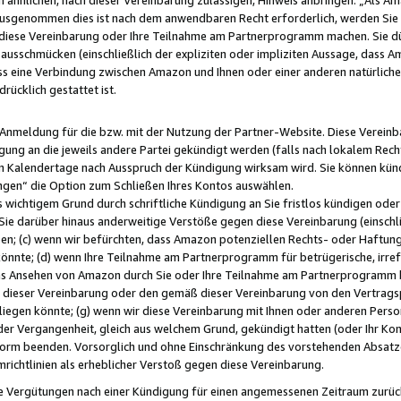
usgenommen dies ist nach dem anwendbaren Recht erforderlich, werden Sie 
f diese Vereinbarung oder Ihre Teilnahme am Partnerprogramm machen. Sie d
usschmücken (einschließlich der expliziten oder impliziten Aussage, dass A
 eine Verbindung zwischen Amazon und Ihnen oder einer anderen natürlichen 
rücklich gestattet ist.
r Anmeldung für die bzw. mit der Nutzung der Partner-Website. Diese Vereinb
gung an die jeweils andere Partei gekündigt werden (falls nach lokalem Rech
n Kalendertage nach Ausspruch der Kündigung wirksam wird. Sie können kündi
ngen“ die Option zum Schließen Ihres Kontos auswählen.
 wichtigem Grund durch schriftliche Kündigung an Sie fristlos kündigen oder I
 Sie darüber hinaus anderweitige Verstöße gegen diese Vereinbarung (einschli
ben; (c) wenn wir befürchten, dass Amazon potenziellen Rechts- oder Haftu
nnte; (d) wenn Ihre Teilnahme am Partnerprogramm für betrügerische, irref
das Ansehen von Amazon durch Sie oder Ihre Teilnahme am Partnerprogramm b
ieser Vereinbarung oder den gemäß dieser Vereinbarung von den Vertragspa
liegen könnte; (g) wenn wir diese Vereinbarung mit Ihnen oder anderen Perso
 der Vergangenheit, gleich aus welchem Grund, gekündigt hatten (oder Ihr Ko
rm beenden. Vorsorglich und ohne Einschränkung des vorstehenden Absatzes
richtlinien als erheblicher Verstoß gegen diese Vereinbarung.
e Vergütungen nach einer Kündigung für einen angemessenen Zeitraum zurückb