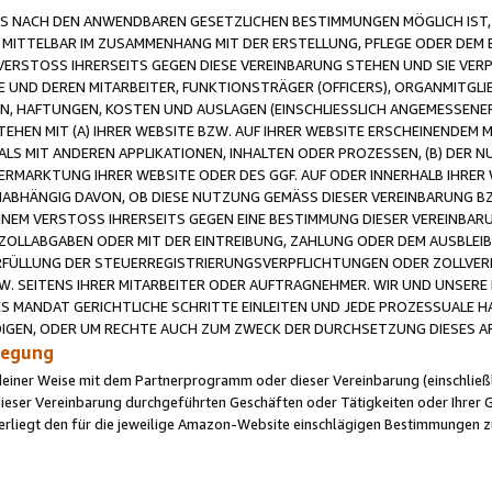
 NACH DEN ANWENDBAREN GESETZLICHEN BESTIMMUNGEN MÖGLICH IST, S
MITTELBAR IM ZUSAMMENHANG MIT DER ERSTELLUNG, PFLEGE ODER DEM BE
ERSTOSS IHRERSEITS GEGEN DIESE VEREINBARUNG STEHEN UND SIE VERP
UND DEREN MITARBEITER, FUNKTIONSTRÄGER (OFFICERS), ORGANMITGLI
N, HAFTUNGEN, KOSTEN UND AUSLAGEN (EINSCHLIESSLICH ANGEMESSENE
HEN MIT (A) IHRER WEBSITE BZW. AUF IHRER WEBSITE ERSCHEINENDEM M
LS MIT ANDEREN APPLIKATIONEN, INHALTEN ODER PROZESSEN, (B) DER 
RMARKTUNG IHRER WEBSITE ODER DES GGF. AUF ODER INNERHALB IHRER W
ABHÄNGIG DAVON, OB DIESE NUTZUNG GEMÄSS DIESER VEREINBARUNG B
EINEM VERSTOSS IHRERSEITS GEGEN EINE BESTIMMUNG DIESER VEREINBARU
D ZOLLABGABEN ODER MIT DER EINTREIBUNG, ZAHLUNG ODER DEM AUSBLEI
FÜLLUNG DER STEUERREGISTRIERUNGSVERPFLICHTUNGEN ODER ZOLLVERPF
W. SEITENS IHRER MITARBEITER ODER AUFTRAGNEHMER. WIR UND UNSERE
ES MANDAT GERICHTLICHE SCHRITTE EINLEITEN UND JEDE PROZESSUALE 
GEN, ODER UM RECHTE AUCH ZUM ZWECK DER DURCHSETZUNG DIESES AR
ilegung
endeiner Weise mit dem Partnerprogramm oder dieser Vereinbarung (einschließl
ieser Vereinbarung durchgeführten Geschäften oder Tätigkeiten oder Ihrer 
iegt den für die jeweilige Amazon-Website einschlägigen Bestimmungen z