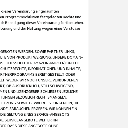
it dieser Vereinbarung eingeräumten
 den Programmrichtlinien festgelegten Rechte und
 nach Beendigung dieser Vereinbarung fortbestehen.
einbarung und der Haftung wegen eines Verstoßes
GEBOTEN WERDEN, SOWIE PARTNER-LINKS,
ALTE VON PRODUKTWERBUNG, UNSERE DOMAIN-
SCHLIESSLICH DER AMAZON-MARKEN) UND DIE
SCHUTZRECHTE, INFORMATIONEN UND INHALTE,
PARTNERPROGRAMMS BEREITGESTELLT ODER
ELLT. WEDER WIR NOCH UNSERE VERBUNDENEN
T, OB AUSDRÜCKLICH, STILLSCHWEIGEND,
MEN UND LIZENZGEBER SCHLIESSEN JEGLICHE
ISTUNGEN BEZÜGLICH RECHTSMÄNGELN,
LETZUNG SOWIE GEWÄHRLEISTUNGEN EIN, DIE
ANDELSBRÄUCHEN ERGEBEN. WIR KÖNNEN EIN
 DIE GELTUNG EINES SERVICE-ANGEBOTS
IE SERVICEANGEBOTE WEITERHIN
ODER DASS DIESE ANGEBOTE OHNE