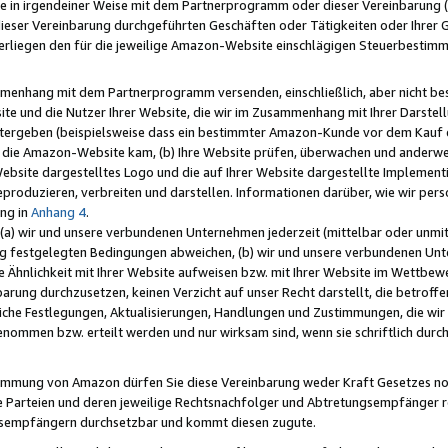
e in irgendeiner Weise mit dem Partnerprogramm oder dieser Vereinbarung (ei
ieser Vereinbarung durchgeführten Geschäften oder Tätigkeiten oder Ihrer 
liegen den für die jeweilige Amazon-Website einschlägigen Steuerbestim
mmenhang mit dem Partnerprogramm versenden, einschließlich, aber nicht be
site und die Nutzer Ihrer Website, die wir im Zusammenhang mit Ihrer Darst
itergeben (beispielsweise dass ein bestimmter Amazon-Kunde vor dem Kauf
uf die Amazon-Website kam, (b) Ihre Website prüfen, überwachen und anderwei
r Website dargestelltes Logo und die auf Ihrer Website dargestellte Impleme
reproduzieren, verbreiten und darstellen. Informationen darüber, wie wir per
ng in
Anhang 4
.
 (a) wir und unsere verbundenen Unternehmen jederzeit (mittelbar oder unmit
ng festgelegten Bedingungen abweichen, (b) wir und unsere verbundenen Unte
 Ähnlichkeit mit Ihrer Website aufweisen bzw. mit Ihrer Website im Wettbewer
barung durchzusetzen, keinen Verzicht auf unser Recht darstellt, die betrof
liche Festlegungen, Aktualisierungen, Handlungen und Zustimmungen, die wi
enommen bzw. erteilt werden und nur wirksam sind, wenn sie schriftlich dur
stimmung von Amazon dürfen Sie diese Vereinbarung weder Kraft Gesetzes no
die Parteien und deren jeweilige Rechtsnachfolger und Abtretungsempfänger 
ngsempfängern durchsetzbar und kommt diesen zugute.