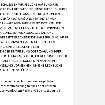
CHLIESSEN WIR JEGLICHE HAFTUNG FÜR
TRIEB IHRER WEBSITE (EINSCHLIESSLICH IHRER
FLICHTEN SICH, UNS, UNSERE VERBUNDENEN
EDER (DIRECTORS) UND VERTRETER VON
R ANWALTSGEBÜHREN) FREIZUSTELLEN UND
ATERIAL, EINSCHLIESSLICH DER KOMBINATION
NUTZUNG, ENTWICKLUNG, GESTALTUNG,
EBSEITE ERSCHEINENDEN MATERIALS, (C) IHRER
ZW. DEN ANWENDBAREN GESETZLICHEN
NG (EINSCHLIESSLICH EINER
BEN DER EINTREIBUNG ODER ZAHLUNG IHRER
LICHTUNGEN, ODER (F) FAHRLÄSSIGKEIT ODER
 BEAUFTRAGTEN KÖNNEN IM NAMEN EINER
HANDLUNG VORNEHMEN, UM EINE RECHTLICHE
TIKELS ZU SCHÜTZEN.
ich einer tatsächlichen oder angeblichen
Geschäftsbeziehung mit uns oder unseren
u anwendbarem Recht und Streitbeilegung in