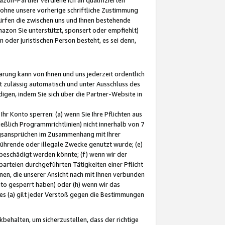
ohne unsere vorherige schriftliche Zustimmung
ürfen die zwischen uns und Ihnen bestehende
mazon Sie unterstützt, sponsert oder empfiehlt)
oder juristischen Person besteht, es sei denn,
arung kann von Ihnen und uns jederzeit ordentlich
t zulässig automatisch und unter Ausschluss des
gen, indem Sie sich über die Partner-Website in
hr Konto sperren: (a) wenn Sie Ihre Pflichten aus
eßlich Programmrichtlinien) nicht innerhalb von 7
ngsansprüchen im Zusammenhang mit Ihrer
ührende oder illegale Zwecke genutzt wurde; (e)
eschädigt werden könnte; (f) wenn wir der
rteien durchgeführten Tätigkeiten einer Pflicht
nen, die unserer Ansicht nach mit Ihnen verbunden
nto gesperrt haben) oder (h) wenn wir das
 (a) gilt jeder Verstoß gegen die Bestimmungen
ehalten, um sicherzustellen, dass der richtige