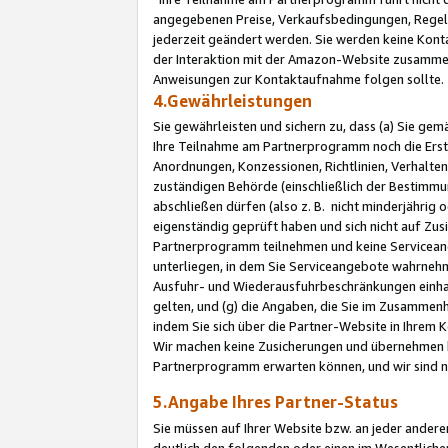
angegebenen Preise, Verkaufsbedingungen, Regeln
jederzeit geändert werden. Sie werden keine Konta
der Interaktion mit der Amazon-Website zusamme
Anweisungen zur Kontaktaufnahme folgen sollte.
4.Gewährleistungen
Sie gewährleisten und sichern zu, dass (a) Sie g
Ihre Teilnahme am Partnerprogramm noch die Erst
Anordnungen, Konzessionen, Richtlinien, Verhalten
zuständigen Behörde (einschließlich der Bestimmu
abschließen dürfen (also z. B. nicht minderjährig
eigenständig geprüft haben und sich nicht auf Zusi
Partnerprogramm teilnehmen und keine Servicean
unterliegen, in dem Sie Serviceangebote wahrneh
Ausfuhr- und Wiederausfuhrbeschränkungen einhal
gelten, und (g) die Angaben, die Sie im Zusammen
indem Sie sich über die Partner-Website in Ihrem
Wir machen keine Zusicherungen und übernehmen 
Partnerprogramm erwarten können, und wir sind n
5.Angabe Ihres Partner-Status
Sie müssen auf Ihrer Website bzw. an jeder ander
deutlich den folgenden oder einen im Wesentlichen