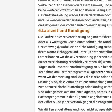
Verkäufen“. Abgesehen von diesem Hinweis, und a
keine weiteren öffentlichen Angaben in Bezug au
Geschäftsbeziehung weder falsch darstellen noch a
und Sie werden weder erklären noch andeuten, dass
dies ist gemäß der vorliegenden Vereinbarung ausd
6.Laufzeit und Kündigung
Die Laufzeit dieser Vereinbarung beginnt mit Ihre
oder aus wichtigem Grund durch schriftliche Kündi
Gerichtswegs), wobei eine solche Kündigung siebe
Ihrem Konto einloggen und unter „Kontoeinstellu
Ferner können wir diese Vereinbarung jederzeit aus
dieser Vereinbarung erheblich verletzen; (b) wenn
Tagen nach unserer Benachrichtigung an Sie behe
Teilnahme am Partnerprogramm ausgesetzt sein kö
wenn wir der Meinung sind, dass die Marke oder 
Meinung sind, dass Amazon im Zusammenhang mit d
zum Steuereinbehalt unterliegt oder künftig unter
sind oder gemeinsam mit Ihnen agieren, bereits in
Partnerprogramm in der allgemein angebotenen Fo
der Ziffer 5 und jeder Verstoß gegen die Programm
Wir dürfen angefallene und noch nicht ausgezahlt