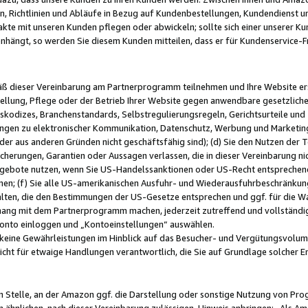
, Richtlinien und Abläufe in Bezug auf Kundenbestellungen, Kundendienst 
kte mit unseren Kunden pflegen oder abwickeln; sollte sich einer unserer Ku
nhängt, so werden Sie diesem Kunden mitteilen, dass er für Kundenservic
emäß dieser Vereinbarung am Partnerprogramm teilnehmen und Ihre Website er
ellung, Pflege oder der Betrieb Ihrer Website gegen anwendbare gesetzlich
skodizes, Branchenstandards, Selbstregulierungsregeln, Gerichtsurteile und 
ngen zu elektronischer Kommunikation, Datenschutz, Werbung und Marketing)
 oder aus anderen Gründen nicht geschäftsfähig sind); (d) Sie den Nutzen de
cherungen, Garantien oder Aussagen verlassen, die in dieser Vereinbarung nich
gebote nutzen, wenn Sie US-Handelssanktionen oder US-Recht entsprechen
men; (f) Sie alle US-amerikanischen Ausfuhr- und Wiederausfuhrbeschränkun
ten, die den Bestimmungen der US-Gesetze entsprechen und ggf. für die Wa
hang mit dem Partnerprogramm machen, jederzeit zutreffend und vollständig 
 Konto einloggen und „Kontoeinstellungen“ auswählen.
keine Gewährleistungen im Hinblick auf das Besucher- und Vergütungsvolu
icht für etwaige Handlungen verantwortlich, die Sie auf Grundlage solcher
en Stelle, an der Amazon ggf. die Darstellung oder sonstige Nutzung von Pr
 ähnlichen, nach dieser Vereinbarung zulässigen, Hinweis anbringen: „Als Ama