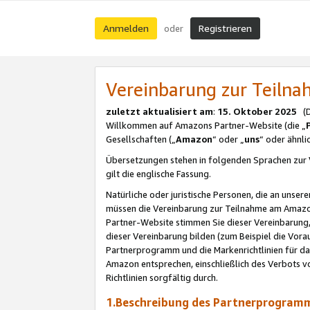
Anmelden
Registrieren
oder
Vereinbarung zur Teil
zuletzt aktualisiert am
:
15. Oktober 2025
(De
Willkommen auf Amazons Partner-Website (die „
Gesellschaften („
Amazon
“ oder „
uns
“ oder ähnl
Übersetzungen stehen in folgenden Sprachen zur 
gilt die englische Fassung.
Natürliche oder juristische Personen, die an uns
müssen die Vereinbarung zur Teilnahme am Amaz
Partner-Website stimmen Sie dieser Vereinbarung,
dieser Vereinbarung bilden (zum Beispiel die Vo
Partnerprogramm und die Markenrichtlinien für da
Amazon entsprechen, einschließlich des Verbots vo
Richtlinien sorgfältig durch.
1.Beschreibung des Partnerprogra