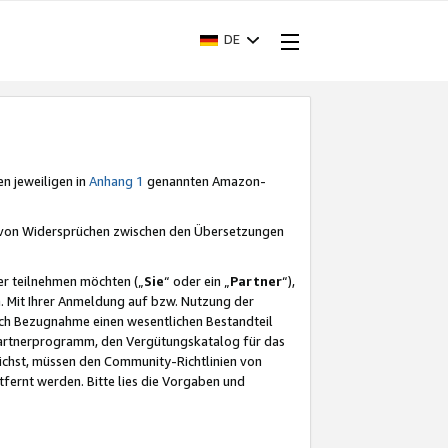
DE
en jeweiligen in
Anhang 1
genannten Amazon-
e von Widersprüchen zwischen den Übersetzungen
er teilnehmen möchten („
Sie
“ oder ein „
Partner
“),
. Mit Ihrer Anmeldung auf bzw. Nutzung der
durch Bezugnahme einen wesentlichen Bestandteil
 Partnerprogramm, den Vergütungskatalog für das
ichst, müssen den Community-Richtlinien von
fernt werden. Bitte lies die Vorgaben und