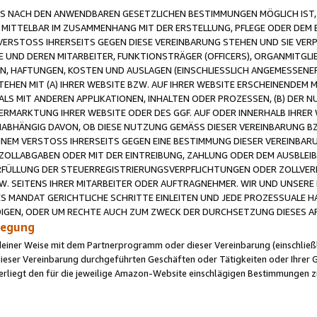
 NACH DEN ANWENDBAREN GESETZLICHEN BESTIMMUNGEN MÖGLICH IST, S
MITTELBAR IM ZUSAMMENHANG MIT DER ERSTELLUNG, PFLEGE ODER DEM BE
ERSTOSS IHRERSEITS GEGEN DIESE VEREINBARUNG STEHEN UND SIE VERP
UND DEREN MITARBEITER, FUNKTIONSTRÄGER (OFFICERS), ORGANMITGLI
N, HAFTUNGEN, KOSTEN UND AUSLAGEN (EINSCHLIESSLICH ANGEMESSENE
HEN MIT (A) IHRER WEBSITE BZW. AUF IHRER WEBSITE ERSCHEINENDEM M
LS MIT ANDEREN APPLIKATIONEN, INHALTEN ODER PROZESSEN, (B) DER 
RMARKTUNG IHRER WEBSITE ODER DES GGF. AUF ODER INNERHALB IHRER W
ABHÄNGIG DAVON, OB DIESE NUTZUNG GEMÄSS DIESER VEREINBARUNG B
EINEM VERSTOSS IHRERSEITS GEGEN EINE BESTIMMUNG DIESER VEREINBARU
D ZOLLABGABEN ODER MIT DER EINTREIBUNG, ZAHLUNG ODER DEM AUSBLEI
FÜLLUNG DER STEUERREGISTRIERUNGSVERPFLICHTUNGEN ODER ZOLLVERPF
W. SEITENS IHRER MITARBEITER ODER AUFTRAGNEHMER. WIR UND UNSERE
ES MANDAT GERICHTLICHE SCHRITTE EINLEITEN UND JEDE PROZESSUALE 
GEN, ODER UM RECHTE AUCH ZUM ZWECK DER DURCHSETZUNG DIESES AR
ilegung
endeiner Weise mit dem Partnerprogramm oder dieser Vereinbarung (einschließl
ieser Vereinbarung durchgeführten Geschäften oder Tätigkeiten oder Ihrer 
iegt den für die jeweilige Amazon-Website einschlägigen Bestimmungen z