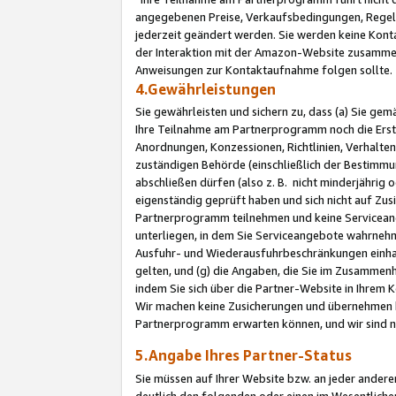
angegebenen Preise, Verkaufsbedingungen, Regeln
jederzeit geändert werden. Sie werden keine Konta
der Interaktion mit der Amazon-Website zusamme
Anweisungen zur Kontaktaufnahme folgen sollte.
4.Gewährleistungen
Sie gewährleisten und sichern zu, dass (a) Sie g
Ihre Teilnahme am Partnerprogramm noch die Erst
Anordnungen, Konzessionen, Richtlinien, Verhalten
zuständigen Behörde (einschließlich der Bestimmu
abschließen dürfen (also z. B. nicht minderjährig
eigenständig geprüft haben und sich nicht auf Zusi
Partnerprogramm teilnehmen und keine Servicean
unterliegen, in dem Sie Serviceangebote wahrneh
Ausfuhr- und Wiederausfuhrbeschränkungen einhal
gelten, und (g) die Angaben, die Sie im Zusammen
indem Sie sich über die Partner-Website in Ihrem
Wir machen keine Zusicherungen und übernehmen 
Partnerprogramm erwarten können, und wir sind n
5.Angabe Ihres Partner-Status
Sie müssen auf Ihrer Website bzw. an jeder ander
deutlich den folgenden oder einen im Wesentlichen