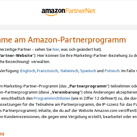
nahme am Amazon-Partnerprogramm
rzeitige Partner - sehen Sie
hier
, was sich geändert hat).
Partner-Website
“). Hier können Sie Ihre Marketing-Partner-Beziehung zu d
iche Bezeichnung) verwalten.
Verfügung :
Englisch
,
Französisch
,
Italienisch
,
Spanisch
und
Polnisch
. Im Fall
erem Marketing-Partner-Programm (das „
Partnerprogramm
“) teilnehmen od
on-Partnerprogramm (diese „
Vereinbarung
“) ohne Änderungen akzeptieren
 einschließlich den
Programmrichtlinien
(wie in Ziffer 12 definiert) zu, die 
raussetzungen für die Teilnahme am Partnerprogramm, die IP-Lizenz für das
s Partnerprogramm). Inhalte, die du auf der Website Amazon.com veröffentl
n Kundenrezensionen, die gegen eine Vergütung erstellt, bearbeitet oder ent
mms