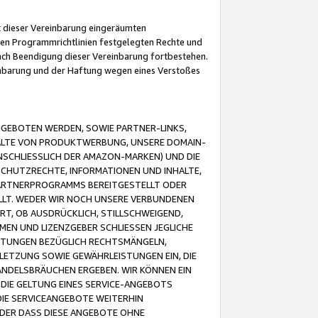
it dieser Vereinbarung eingeräumten
 den Programmrichtlinien festgelegten Rechte und
 nach Beendigung dieser Vereinbarung fortbestehen.
einbarung und der Haftung wegen eines Verstoßes
GEBOTEN WERDEN, SOWIE PARTNER-LINKS,
ALTE VON PRODUKTWERBUNG, UNSERE DOMAIN-
SCHLIESSLICH DER AMAZON-MARKEN) UND DIE
SCHUTZRECHTE, INFORMATIONEN UND INHALTE,
PARTNERPROGRAMMS BEREITGESTELLT ODER
ELLT. WEDER WIR NOCH UNSERE VERBUNDENEN
T, OB AUSDRÜCKLICH, STILLSCHWEIGEND,
MEN UND LIZENZGEBER SCHLIESSEN JEGLICHE
ISTUNGEN BEZÜGLICH RECHTSMÄNGELN,
LETZUNG SOWIE GEWÄHRLEISTUNGEN EIN, DIE
ANDELSBRÄUCHEN ERGEBEN. WIR KÖNNEN EIN
 DIE GELTUNG EINES SERVICE-ANGEBOTS
IE SERVICEANGEBOTE WEITERHIN
ODER DASS DIESE ANGEBOTE OHNE