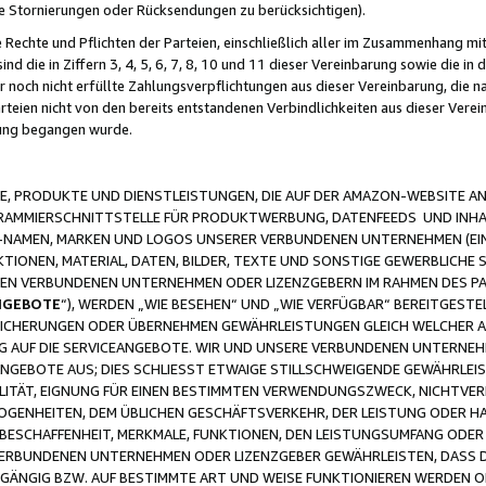
ge Stornierungen oder Rücksendungen zu berücksichtigen).
 Rechte und Pflichten der Parteien, einschließlich aller im Zusammenhang m
 die in Ziffern 3, 4, 5, 6, 7, 8, 10 und 11 dieser Vereinbarung sowie die in
er noch nicht erfüllte Zahlungsverpflichtungen aus dieser Vereinbarung, die
arteien nicht von den bereits entstandenen Verbindlichkeiten aus dieser Ver
gung begangen wurde.
 PRODUKTE UND DIENSTLEISTUNGEN, DIE AUF DER AMAZON-WEBSITE AN
GRAMMIERSCHNITTSTELLE FÜR PRODUKTWERBUNG, DATENFEEDS UND INH
-NAMEN, MARKEN UND LOGOS UNSERER VERBUNDENEN UNTERNEHMEN (EIN
IONEN, MATERIAL, DATEN, BILDER, TEXTE UND SONSTIGE GEWERBLICHE 
EREN VERBUNDENEN UNTERNEHMEN ODER LIZENZGEBERN IM RAHMEN DES 
NGEBOTE
“), WERDEN „WIE BESEHEN“ UND „WIE VERFÜGBAR“ BEREITGEST
CHERUNGEN ODER ÜBERNEHMEN GEWÄHRLEISTUNGEN GLEICH WELCHER AR
ZUG AUF DIE SERVICEANGEBOTE. WIR UND UNSERE VERBUNDENEN UNTERNEH
ANGEBOTE AUS; DIES SCHLIESST ETWAIGE STILLSCHWEIGENDE GEWÄHRLE
LITÄT, EIGNUNG FÜR EINEN BESTIMMTEN VERWENDUNGSZWECK, NICHTVER
OGENHEITEN, DEM ÜBLICHEN GESCHÄFTSVERKEHR, DER LEISTUNG ODER H
 BESCHAFFENHEIT, MERKMALE, FUNKTIONEN, DEN LEISTUNGSUMFANG ODER
VERBUNDENEN UNTERNEHMEN ODER LIZENZGEBER GEWÄHRLEISTEN, DASS D
HGÄNGIG BZW. AUF BESTIMMTE ART UND WEISE FUNKTIONIEREN WERDEN 