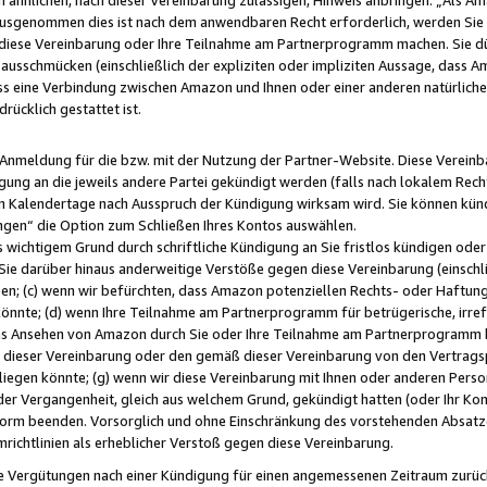
usgenommen dies ist nach dem anwendbaren Recht erforderlich, werden Sie 
f diese Vereinbarung oder Ihre Teilnahme am Partnerprogramm machen. Sie d
usschmücken (einschließlich der expliziten oder impliziten Aussage, dass A
 eine Verbindung zwischen Amazon und Ihnen oder einer anderen natürlichen 
rücklich gestattet ist.
r Anmeldung für die bzw. mit der Nutzung der Partner-Website. Diese Vereinb
gung an die jeweils andere Partei gekündigt werden (falls nach lokalem Rech
n Kalendertage nach Ausspruch der Kündigung wirksam wird. Sie können kündi
ngen“ die Option zum Schließen Ihres Kontos auswählen.
 wichtigem Grund durch schriftliche Kündigung an Sie fristlos kündigen oder I
 Sie darüber hinaus anderweitige Verstöße gegen diese Vereinbarung (einschli
ben; (c) wenn wir befürchten, dass Amazon potenziellen Rechts- oder Haftu
nnte; (d) wenn Ihre Teilnahme am Partnerprogramm für betrügerische, irref
das Ansehen von Amazon durch Sie oder Ihre Teilnahme am Partnerprogramm b
ieser Vereinbarung oder den gemäß dieser Vereinbarung von den Vertragspa
liegen könnte; (g) wenn wir diese Vereinbarung mit Ihnen oder anderen Perso
 der Vergangenheit, gleich aus welchem Grund, gekündigt hatten (oder Ihr Ko
rm beenden. Vorsorglich und ohne Einschränkung des vorstehenden Absatzes
richtlinien als erheblicher Verstoß gegen diese Vereinbarung.
e Vergütungen nach einer Kündigung für einen angemessenen Zeitraum zurückb