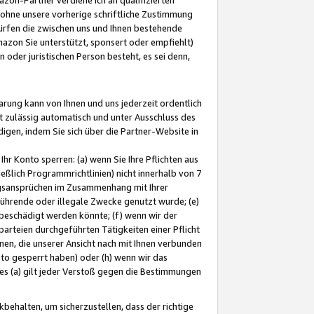
ohne unsere vorherige schriftliche Zustimmung
ürfen die zwischen uns und Ihnen bestehende
mazon Sie unterstützt, sponsert oder empfiehlt)
oder juristischen Person besteht, es sei denn,
arung kann von Ihnen und uns jederzeit ordentlich
t zulässig automatisch und unter Ausschluss des
gen, indem Sie sich über die Partner-Website in
hr Konto sperren: (a) wenn Sie Ihre Pflichten aus
eßlich Programmrichtlinien) nicht innerhalb von 7
ngsansprüchen im Zusammenhang mit Ihrer
ührende oder illegale Zwecke genutzt wurde; (e)
eschädigt werden könnte; (f) wenn wir der
rteien durchgeführten Tätigkeiten einer Pflicht
nen, die unserer Ansicht nach mit Ihnen verbunden
nto gesperrt haben) oder (h) wenn wir das
 (a) gilt jeder Verstoß gegen die Bestimmungen
ehalten, um sicherzustellen, dass der richtige