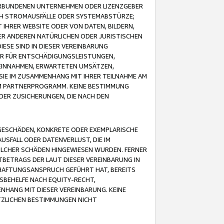
VERBUNDENEN UNTERNEHMEN ODER LIZENZGEBER
ICH STROMAUSFÄLLE ODER SYSTEMABSTÜRZE;
IHRER WEBSITE ODER VON DATEN, BILDERN,
ER ANDEREN NATÜRLICHEN ODER JURISTISCHEN
ESE SIND IN DIESER VEREINBARUNG
R FÜR ENTSCHÄDIGUNGSLEISTUNGEN,
EINNAHMEN, ERWARTETEN UMSÄTZEN,
SIE IM ZUSAMMENHANG MIT IHRER TEILNAHME AM
M PARTNERPROGRAMM. KEINE BESTIMMUNG
DER ZUSICHERUNGEN, DIE NACH DEN
GESCHÄDEN, KONKRETE ODER EXEMPLARISCHE
SFALL ODER DATENVERLUST, DIE IM
OLCHER SCHÄDEN HINGEWIESEN WURDEN. FERNER
BETRAGS DER LAUT DIESER VEREINBARUNG IN
HAFTUNGSANSPRUCH GEFÜHRT HAT, BEREITS
SBEHELFE NACH EQUITY-RECHT,
NHANG MIT DIESER VEREINBARUNG. KEINE
TZLICHEN BESTIMMUNGEN NICHT