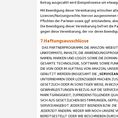
Betrag ausgezahlt wird (beispielsweise um etwai
Mit Beendigung dieser Vereinbarung erlöschen alle
Lizenzen/Nutzungsrechte; hiervon ausgenommen sind
Pflichten der Parteien sowie ggf. entstandene, ab
Die Beendigung dieser Vereinbarung befreit die P
gegen diese Vereinbarung, der vor deren Beendi
7.Haftungsausschlüsse
DAS PARTNERPROGRAMM, DIE AMAZON-WEBSITE,
LINKFORMATE, INHALTE, DIE ANWENDUNGSPRO
NAMEN, MARKEN UND LOGOS SOWIE DIE DOMAIN
GESAMTE TECHNOLOGIE, SOFTWARE SOWIE FUNKT
DIE VON ODER IM AUFTRAG VON AMAZON, UNS
GENUTZT WERDEN (INSGESAMT DIE „
SERVICEA
UNTERNEHMEN ODER LIZENZGEBER MACHEN ZUSI
GESETZLICH ODER IN SONSTIGER WEISE, IN BE
GEWÄHRLEISTUNGEN IN BEZUG AUF DIE SERVICE
MARKTGÄNGIGKEIT, ZUFRIEDENSTELLENDER QUA
SICH AUS GESETZLICHEN BESTIMMUNGEN, GEPFL
SERVICEANGEBOT JEDERZEIT BEENDEN BZW. DIE
JEDERZEIT ÄNDERN. WEDER WIR NOCH UNSERE 
BEREITGESTELLT ODER WIE BESCHRIEBEN DURC