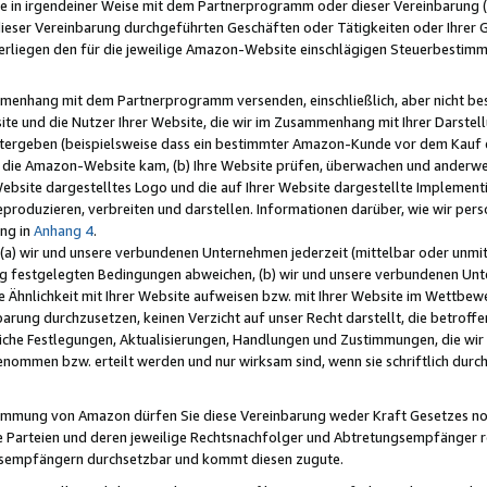
e in irgendeiner Weise mit dem Partnerprogramm oder dieser Vereinbarung (ei
ieser Vereinbarung durchgeführten Geschäften oder Tätigkeiten oder Ihrer 
liegen den für die jeweilige Amazon-Website einschlägigen Steuerbestim
mmenhang mit dem Partnerprogramm versenden, einschließlich, aber nicht be
site und die Nutzer Ihrer Website, die wir im Zusammenhang mit Ihrer Darst
itergeben (beispielsweise dass ein bestimmter Amazon-Kunde vor dem Kauf
uf die Amazon-Website kam, (b) Ihre Website prüfen, überwachen und anderwei
r Website dargestelltes Logo und die auf Ihrer Website dargestellte Impleme
reproduzieren, verbreiten und darstellen. Informationen darüber, wie wir per
ng in
Anhang 4
.
 (a) wir und unsere verbundenen Unternehmen jederzeit (mittelbar oder unmit
ng festgelegten Bedingungen abweichen, (b) wir und unsere verbundenen Unte
 Ähnlichkeit mit Ihrer Website aufweisen bzw. mit Ihrer Website im Wettbewer
barung durchzusetzen, keinen Verzicht auf unser Recht darstellt, die betrof
liche Festlegungen, Aktualisierungen, Handlungen und Zustimmungen, die wi
enommen bzw. erteilt werden und nur wirksam sind, wenn sie schriftlich dur
stimmung von Amazon dürfen Sie diese Vereinbarung weder Kraft Gesetzes no
die Parteien und deren jeweilige Rechtsnachfolger und Abtretungsempfänger 
ngsempfängern durchsetzbar und kommt diesen zugute.