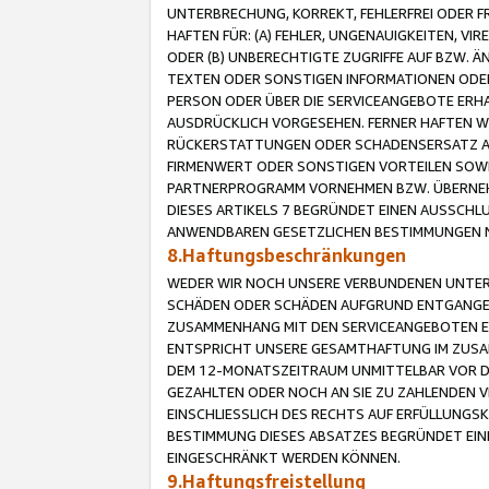
UNTERBRECHUNG, KORREKT, FEHLERFREI ODER 
HAFTEN FÜR: (A) FEHLER, UNGENAUIGKEITEN, 
ODER (B) UNBERECHTIGTE ZUGRIFFE AUF BZW. 
TEXTEN ODER SONSTIGEN INFORMATIONEN ODER 
PERSON ODER ÜBER DIE SERVICEANGEBOTE ERHA
AUSDRÜCKLICH VORGESEHEN. FERNER HAFTEN 
RÜCKERSTATTUNGEN ODER SCHADENSERSATZ AU
FIRMENWERT ODER SONSTIGEN VORTEILEN SOWIE
PARTNERPROGRAMM VORNEHMEN BZW. ÜBERNEHM
DIESES ARTIKELS 7 BEGRÜNDET EINEN AUSSCH
ANWENDBAREN GESETZLICHEN BESTIMMUNGEN 
8.Haftungsbeschränkungen
WEDER WIR NOCH UNSERE VERBUNDENEN UNTERN
SCHÄDEN ODER SCHÄDEN AUFGRUND ENTGANGENE
ZUSAMMENHANG MIT DEN SERVICEANGEBOTEN EN
ENTSPRICHT UNSERE GESAMTHAFTUNG IM ZUSAM
DEM 12-MONATSZEITRAUM UNMITTELBAR VOR DE
GEZAHLTEN ODER NOCH AN SIE ZU ZAHLENDEN V
EINSCHLIESSLICH DES RECHTS AUF ERFÜLLUNGS
BESTIMMUNG DIESES ABSATZES BEGRÜNDET EI
EINGESCHRÄNKT WERDEN KÖNNEN.
9.Haftungsfreistellung