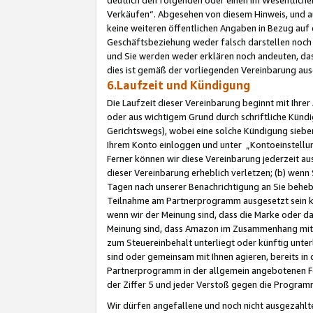
Verkäufen“. Abgesehen von diesem Hinweis, und a
keine weiteren öffentlichen Angaben in Bezug au
Geschäftsbeziehung weder falsch darstellen noch a
und Sie werden weder erklären noch andeuten, dass
dies ist gemäß der vorliegenden Vereinbarung ausd
6.Laufzeit und Kündigung
Die Laufzeit dieser Vereinbarung beginnt mit Ihre
oder aus wichtigem Grund durch schriftliche Kündi
Gerichtswegs), wobei eine solche Kündigung siebe
Ihrem Konto einloggen und unter „Kontoeinstellu
Ferner können wir diese Vereinbarung jederzeit aus
dieser Vereinbarung erheblich verletzen; (b) wenn
Tagen nach unserer Benachrichtigung an Sie behe
Teilnahme am Partnerprogramm ausgesetzt sein kö
wenn wir der Meinung sind, dass die Marke oder 
Meinung sind, dass Amazon im Zusammenhang mit d
zum Steuereinbehalt unterliegt oder künftig unter
sind oder gemeinsam mit Ihnen agieren, bereits in
Partnerprogramm in der allgemein angebotenen Fo
der Ziffer 5 und jeder Verstoß gegen die Programm
Wir dürfen angefallene und noch nicht ausgezahlt