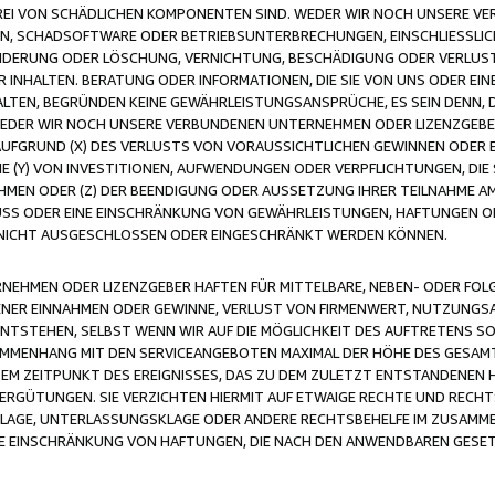
FREI VON SCHÄDLICHEN KOMPONENTEN SIND. WEDER WIR NOCH UNSERE 
VIREN, SCHADSOFTWARE ODER BETRIEBSUNTERBRECHUNGEN, EINSCHLIESSL
ÄNDERUNG ODER LÖSCHUNG, VERNICHTUNG, BESCHÄDIGUNG ODER VERLUST 
INHALTEN. BERATUNG ODER INFORMATIONEN, DIE SIE VON UNS ODER EIN
LTEN, BEGRÜNDEN KEINE GEWÄHRLEISTUNGSANSPRÜCHE, ES SEIN DENN, DI
WEDER WIR NOCH UNSERE VERBUNDENEN UNTERNEHMEN ODER LIZENZGEBE
FGRUND (X) DES VERLUSTS VON VORAUSSICHTLICHEN GEWINNEN ODER 
 (Y) VON INVESTITIONEN, AUFWENDUNGEN ODER VERPFLICHTUNGEN, DIE 
EN ODER (Z) DER BEENDIGUNG ODER AUSSETZUNG IHRER TEILNAHME A
LUSS ODER EINE EINSCHRÄNKUNG VON GEWÄHRLEISTUNGEN, HAFTUNGEN O
NICHT AUSGESCHLOSSEN ODER EINGESCHRÄNKT WERDEN KÖNNEN.
EHMEN ODER LIZENZGEBER HAFTEN FÜR MITTELBARE, NEBEN- ODER FOL
R EINNAHMEN ODER GEWINNE, VERLUST VON FIRMENWERT, NUTZUNGSAU
TSTEHEN, SELBST WENN WIR AUF DIE MÖGLICHKEIT DES AUFTRETENS S
MENHANG MIT DEN SERVICEANGEBOTEN MAXIMAL DER HÖHE DES GESAMT
M ZEITPUNKT DES EREIGNISSES, DAS ZU DEM ZULETZT ENTSTANDENEN 
ERGÜTUNGEN. SIE VERZICHTEN HIERMIT AUF ETWAIGE RECHTE UND RECHT
KLAGE, UNTERLASSUNGSKLAGE ODER ANDERE RECHTSBEHELFE IM ZUSAMME
NE EINSCHRÄNKUNG VON HAFTUNGEN, DIE NACH DEN ANWENDBAREN GESE