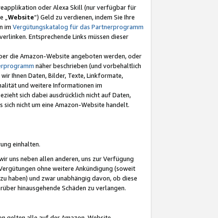
eapplikation oder Alexa Skill (nur verfügbar für
e „
Website
“) Geld zu verdienen, indem Sie Ihre
en im
Vergütungskatalog für das Partnerprogramm
t) verlinken. Entsprechende Links müssen dieser
e über die Amazon-Website angeboten werden, oder
nerprogramm
näher beschrieben (und vorbehaltlich
ir Ihnen Daten, Bilder, Texte, Linkformate,
alität und weitere Informationen im
zieht sich dabei ausdrücklich nicht auf Daten,
es sich nicht um eine Amazon-Website handelt.
rung einhalten.
ir uns neben allen anderen, uns zur Verfügung
n Vergütungen ohne weitere Ankündigung (soweit
 zu haben) und zwar unabhängig davon, ob diese
darüber hinausgehende Schäden zu verlangen.
on gelten alle auf der Amazon-Website