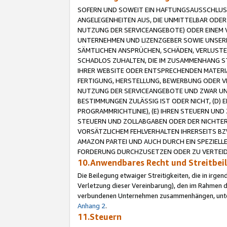
SOFERN UND SOWEIT EIN HAFTUNGSAUSSCHLUSS
ANGELEGENHEITEN AUS, DIE UNMITTELBAR ODER 
NUTZUNG DER SERVICEANGEBOTE) ODER EINEM V
UNTERNEHMEN UND LIZENZGEBER SOWIE UNSERE 
SÄMTLICHEN ANSPRÜCHEN, SCHÄDEN, VERLUSTE
SCHADLOS ZUHALTEN, DIE IM ZUSAMMENHANG STE
IHRER WEBSITE ODER ENTSPRECHENDEN MATERIA
FERTIGUNG, HERSTELLUNG, BEWERBUNG ODER VE
NUTZUNG DER SERVICEANGEBOTE UND ZWAR UN
BESTIMMUNGEN ZULÄSSIG IST ODER NICHT, (D) 
PROGRAMMRICHTLINIE), (E) IHREN STEUERN UN
STEUERN UND ZOLLABGABEN ODER DER NICHTER
VORSÄTZLICHEM FEHLVERHALTEN IHRERSEITS BZ
AMAZON PARTEI UND AUCH DURCH EIN SPEZIELL
FORDERUNG DURCHZUSETZEN ODER ZU VERTEIDI
10.Anwendbares Recht und Streitbe
Die Beilegung etwaiger Streitigkeiten, die in irg
Verletzung dieser Vereinbarung), den im Rahmen d
verbundenen Unternehmen zusammenhängen, unterl
Anhang 2
.
11.Steuern