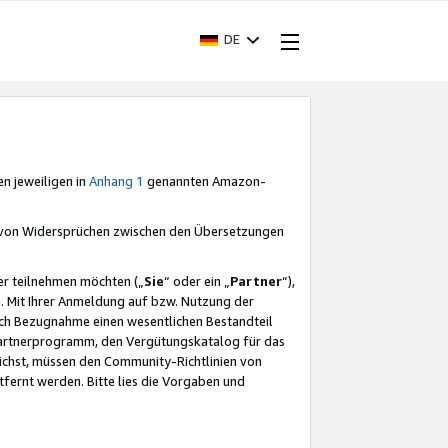
DE
en jeweiligen in
Anhang 1
genannten Amazon-
e von Widersprüchen zwischen den Übersetzungen
er teilnehmen möchten („
Sie
“ oder ein „
Partner
“),
. Mit Ihrer Anmeldung auf bzw. Nutzung der
durch Bezugnahme einen wesentlichen Bestandteil
 Partnerprogramm, den Vergütungskatalog für das
ichst, müssen den Community-Richtlinien von
fernt werden. Bitte lies die Vorgaben und