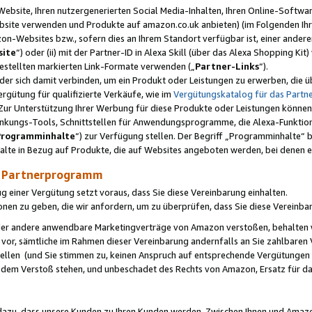
ebsite, Ihren nutzergenerierten Social Media-Inhalten, Ihren Online-Softwar
ebsite verwenden und Produkte auf amazon.co.uk anbieten) (im Folgenden Ihr
-Websites bzw., sofern dies an Ihrem Standort verfügbar ist, einer ander
ite
“) oder (ii) mit der Partner-ID in Alexa Skill (über das Alexa Shopping Ki
estellten markierten Link-Formate verwenden („
Partner-Links
“).
oder sich damit verbinden, um ein Produkt oder Leistungen zu erwerben, di
gütung für qualifizierte Verkäufe, wie im
Vergütungskatalog für das Part
Zur Unterstützung Ihrer Werbung für diese Produkte oder Leistungen können w
linkungs-Tools, Schnittstellen für Anwendungsprogramme, die Alexa-Funktion
Programminhalte
“) zur Verfügung stellen. Der Begriff „Programminhalte“ be
halte in Bezug auf Produkte, die auf Websites angeboten werden, bei denen 
as Partnerprogramm
einer Vergütung setzt voraus, dass Sie diese Vereinbarung einhalten.
ionen zu geben, die wir anfordern, um zu überprüfen, dass Sie diese Vereinba
oder andere anwendbare Marketingverträge von Amazon verstoßen, behalten w
 vor, sämtliche im Rahmen dieser Vereinbarung andernfalls an Sie zahlbare
tellen (und Sie stimmen zu, keinen Anspruch auf entsprechende Vergütungen
 dem Verstoß stehen, und unbeschadet des Rechts von Amazon, Ersatz für 
azu, dass unsere Kunden zu Ihren Kunden werden. Zwischen Ihnen und Amaz