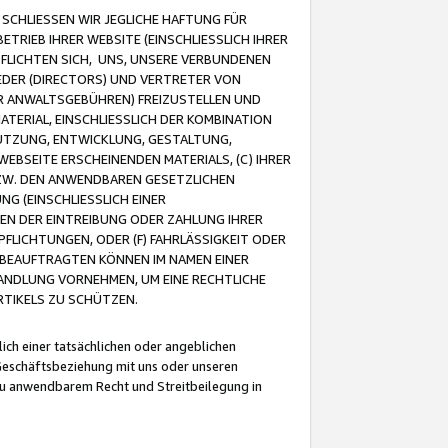
CHLIESSEN WIR JEGLICHE HAFTUNG FÜR
TRIEB IHRER WEBSITE (EINSCHLIESSLICH IHRER
FLICHTEN SICH, UNS, UNSERE VERBUNDENEN
EDER (DIRECTORS) UND VERTRETER VON
R ANWALTSGEBÜHREN) FREIZUSTELLEN UND
ATERIAL, EINSCHLIESSLICH DER KOMBINATION
NUTZUNG, ENTWICKLUNG, GESTALTUNG,
EBSEITE ERSCHEINENDEN MATERIALS, (C) IHRER
ZW. DEN ANWENDBAREN GESETZLICHEN
NG (EINSCHLIESSLICH EINER
BEN DER EINTREIBUNG ODER ZAHLUNG IHRER
LICHTUNGEN, ODER (F) FAHRLÄSSIGKEIT ODER
 BEAUFTRAGTEN KÖNNEN IM NAMEN EINER
HANDLUNG VORNEHMEN, UM EINE RECHTLICHE
TIKELS ZU SCHÜTZEN.
ich einer tatsächlichen oder angeblichen
Geschäftsbeziehung mit uns oder unseren
u anwendbarem Recht und Streitbeilegung in