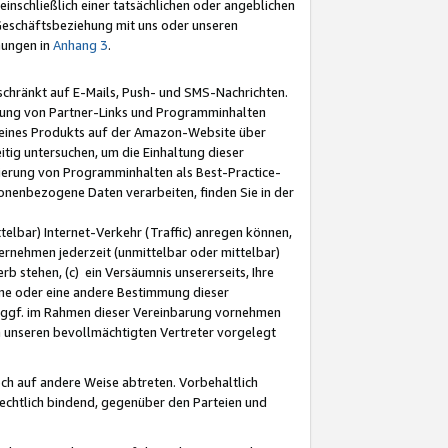
nschließlich einer tatsächlichen oder angeblichen
Geschäftsbeziehung mit uns oder unseren
mungen in
Anhang 3
.
schränkt auf E-Mails, Push- und SMS-Nachrichten.
ellung von Partner-Links und Programminhalten
 eines Produkts auf der Amazon-Website über
tig untersuchen, um die Einhaltung dieser
ntierung von Programminhalten als Best-Practice-
sonenbezogene Daten verarbeiten, finden Sie in der
telbar) Internet-Verkehr (Traffic) anregen können,
rnehmen jederzeit (unmittelbar oder mittelbar)
b stehen, (c) ein Versäumnis unsererseits, Ihre
fene oder eine andere Bestimmung dieser
r ggf. im Rahmen dieser Vereinbarung vornehmen
ch unseren bevollmächtigten Vertreter vorgelegt
ch auf andere Weise abtreten. Vorbehaltlich
rechtlich bindend, gegenüber den Parteien und