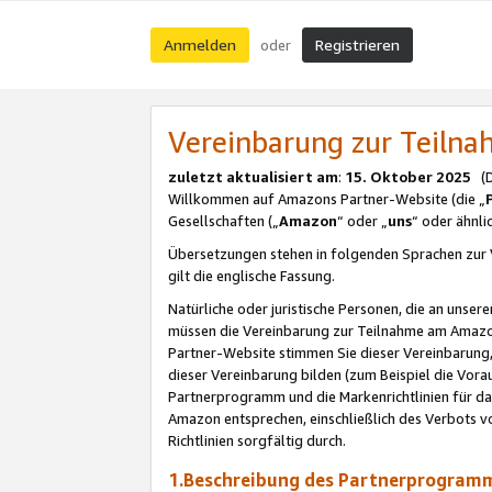
Anmelden
Registrieren
oder
Vereinbarung zur Teil
zuletzt aktualisiert am
:
15. Oktober 2025
(De
Willkommen auf Amazons Partner-Website (die „
Gesellschaften („
Amazon
“ oder „
uns
“ oder ähnl
Übersetzungen stehen in folgenden Sprachen zur 
gilt die englische Fassung.
Natürliche oder juristische Personen, die an uns
müssen die Vereinbarung zur Teilnahme am Amaz
Partner-Website stimmen Sie dieser Vereinbarung,
dieser Vereinbarung bilden (zum Beispiel die Vo
Partnerprogramm und die Markenrichtlinien für da
Amazon entsprechen, einschließlich des Verbots vo
Richtlinien sorgfältig durch.
1.Beschreibung des Partnerprogra