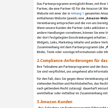
Das Partnerprogramm ermöglicht Ihnen, mit Ihrer W
Partner, die eine Partner-ID für die Amazon UK W
Website mit einer der in
Anhang 1
genannten Amazon
enthaltenen Website (jeweils eine „
Amazon-Webs
Vereinbarung entsprechen und die von uns bereitg
Wenn unsere Kunden die Partner-Links anklicken 
andere Handlungen vornehmen, können Sie eine Ver
der dort festgelegten Einschränkungen) erhalten. 
Widgets, Links, Marketing-Inhalte und andere Ver
Zusammenhang mit dem Partnerprogramm (die „
Bilder, Texte oder sonstige Informationen oder In
2.Compliance-Anforderungen für d
Ihre Teilnahme am Partnerprogramm und der Bezug 
Sie sind verpflichtet, uns umgehend alle Informat
Für den Fall, dass Sie gegen diese Vereinbarung 
stehenden Rechten und Rechtsbehelfen, das Recht
nach geltendem Recht zulässig) dauerhaft einzus
unmittelbar oder mittelbar im Zusammenhang mit
3.Amazon-Kunden
Ihre Teilnahme am Partnerprogramm führt nicht d