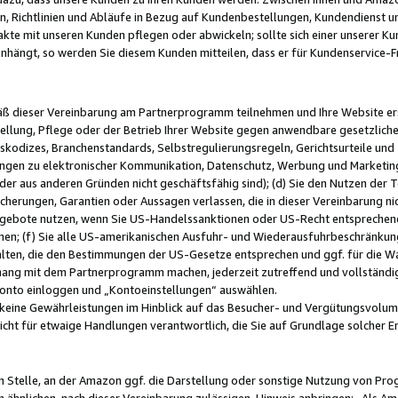
, Richtlinien und Abläufe in Bezug auf Kundenbestellungen, Kundendienst 
kte mit unseren Kunden pflegen oder abwickeln; sollte sich einer unserer Ku
nhängt, so werden Sie diesem Kunden mitteilen, dass er für Kundenservic
emäß dieser Vereinbarung am Partnerprogramm teilnehmen und Ihre Website er
ellung, Pflege oder der Betrieb Ihrer Website gegen anwendbare gesetzlich
skodizes, Branchenstandards, Selbstregulierungsregeln, Gerichtsurteile und 
ngen zu elektronischer Kommunikation, Datenschutz, Werbung und Marketing)
 oder aus anderen Gründen nicht geschäftsfähig sind); (d) Sie den Nutzen de
cherungen, Garantien oder Aussagen verlassen, die in dieser Vereinbarung nich
gebote nutzen, wenn Sie US-Handelssanktionen oder US-Recht entsprechen
men; (f) Sie alle US-amerikanischen Ausfuhr- und Wiederausfuhrbeschränkun
ten, die den Bestimmungen der US-Gesetze entsprechen und ggf. für die Wa
hang mit dem Partnerprogramm machen, jederzeit zutreffend und vollständig 
 Konto einloggen und „Kontoeinstellungen“ auswählen.
keine Gewährleistungen im Hinblick auf das Besucher- und Vergütungsvolu
icht für etwaige Handlungen verantwortlich, die Sie auf Grundlage solcher
en Stelle, an der Amazon ggf. die Darstellung oder sonstige Nutzung von Pr
 ähnlichen, nach dieser Vereinbarung zulässigen, Hinweis anbringen: „Als Ama