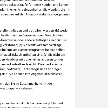
und Produktverkäufe für diese Kunden und können
nden in einer Angelegenheit an Sie wenden, die mit
e-Fragen den auf der Amazon-Website angegebenen
stellen, pflegen und betreiben werden; (b) weder
e Bestimmungen, Verordnungen, Vorschriften,
-beschlüsse oder andere Auflagen einer für Sie
 verstoßen; (c) Sie rechtswirksam Verträge
r Teilnahme am Partnerprogramm für sich selbst
t ausdrücklich enthalten sind; (e) Sie nicht am
den Handelssanktionen eines anderen Landes
gen und zutreffende nicht US-amerikanische
ren, Software, Technologie und Leistungen
sind. Sie können Ihre Angaben aktualisieren,
men, das Sie im Zusammenhang mit dem
 Erwartungen vornehmen.
ogramminhalten durch Sie genehmigt, klar und
zon-Partner verdiene ich an qualifizierten