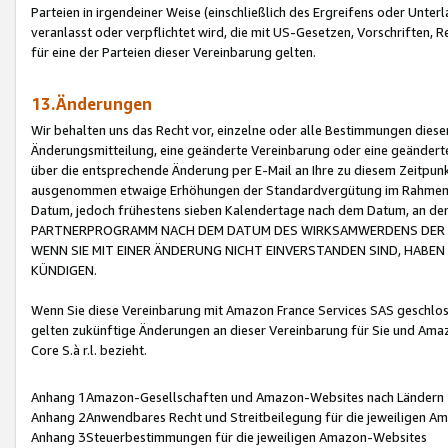
Parteien in irgendeiner Weise (einschließlich des Ergreifens oder Unt
veranlasst oder verpflichtet wird, die mit US-Gesetzen, Vorschriften,
für eine der Parteien dieser Vereinbarung gelten.
13.Änderungen
Wir behalten uns das Recht vor, einzelne oder alle Bestimmungen diese
Änderungsmitteilung, eine geänderte Vereinbarung oder eine geänderte 
über die entsprechende Änderung per E-Mail an Ihre zu diesem Zeitpun
ausgenommen etwaige Erhöhungen der Standardvergütung im Rahmen
Datum, jedoch frühestens sieben Kalendertage nach dem Datum, an de
PARTNERPROGRAMM NACH DEM DATUM DES WIRKSAMWERDENS DER Ä
WENN SIE MIT EINER ÄNDERUNG NICHT EINVERSTANDEN SIND, HABEN S
KÜNDIGEN.
Wenn Sie diese Vereinbarung mit Amazon France Services SAS geschlo
gelten zukünftige Änderungen an dieser Vereinbarung für Sie und Ama
Core S.à r.l. bezieht.
Anhang 1Amazon-Gesellschaften und Amazon-Websites nach Ländern
Anhang 2Anwendbares Recht und Streitbeilegung für die jeweiligen 
Anhang 3Steuerbestimmungen für die jeweiligen Amazon-Websites