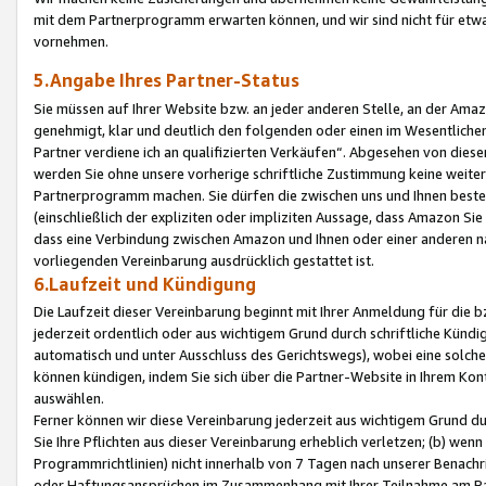
mit dem Partnerprogramm erwarten können, und wir sind nicht für etwa
vornehmen.
5.Angabe Ihres Partner-Status
Sie müssen auf Ihrer Website bzw. an jeder anderen Stelle, an der Am
genehmigt, klar und deutlich den folgenden oder einen im Wesentlichen
Partner verdiene ich an qualifizierten Verkäufen“. Abgesehen von die
werden Sie ohne unsere vorherige schriftliche Zustimmung keine weite
Partnerprogramm machen. Sie dürfen die zwischen uns und Ihnen best
(einschließlich der expliziten oder impliziten Aussage, dass Amazon Si
dass eine Verbindung zwischen Amazon und Ihnen oder einer anderen natü
vorliegenden Vereinbarung ausdrücklich gestattet ist.
6.Laufzeit und Kündigung
Die Laufzeit dieser Vereinbarung beginnt mit Ihrer Anmeldung für die 
jederzeit ordentlich oder aus wichtigem Grund durch schriftliche Kündi
automatisch und unter Ausschluss des Gerichtswegs), wobei eine solch
können kündigen, indem Sie sich über die Partner-Website in Ihrem Ko
auswählen.
Ferner können wir diese Vereinbarung jederzeit aus wichtigem Grund dur
Sie Ihre Pflichten aus dieser Vereinbarung erheblich verletzen; (b) wen
Programmrichtlinien) nicht innerhalb von 7 Tagen nach unserer Benachr
oder Haftungsansprüchen im Zusammenhang mit Ihrer Teilnahme am Pa