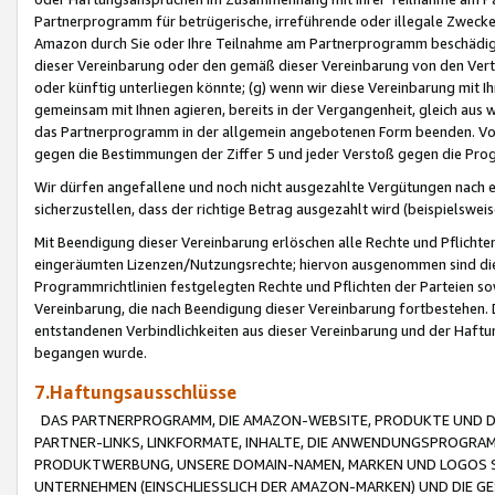
Partnerprogramm für betrügerische, irreführende oder illegale Zwecke
Amazon durch Sie oder Ihre Teilnahme am Partnerprogramm beschädig
dieser Vereinbarung oder den gemäß dieser Vereinbarung von den Vertr
oder künftig unterliegen könnte; (g) wenn wir diese Vereinbarung mit I
gemeinsam mit Ihnen agieren, bereits in der Vergangenheit, gleich aus
das Partnerprogramm in der allgemein angebotenen Form beenden. Vors
gegen die Bestimmungen der Ziffer 5 und jeder Verstoß gegen die Prog
Wir dürfen angefallene und noch nicht ausgezahlte Vergütungen nach 
sicherzustellen, dass der richtige Betrag ausgezahlt wird (beispielsw
Mit Beendigung dieser Vereinbarung erlöschen alle Rechte und Pflichte
eingeräumten Lizenzen/Nutzungsrechte; hiervon ausgenommen sind die in 
Programmrichtlinien festgelegten Rechte und Pflichten der Parteien sow
Vereinbarung, die nach Beendigung dieser Vereinbarung fortbestehen. D
entstandenen Verbindlichkeiten aus dieser Vereinbarung und der Haft
begangen wurde.
7.Haftungsausschlüsse
DAS PARTNERPROGRAMM, DIE AMAZON-WEBSITE, PRODUKTE UND DI
PARTNER-LINKS, LINKFORMATE, INHALTE, DIE ANWENDUNGSPROGR
PRODUKTWERBUNG, UNSERE DOMAIN-NAMEN, MARKEN UND LOGOS S
UNTERNEHMEN (EINSCHLIESSLICH DER AMAZON-MARKEN) UND DIE GE