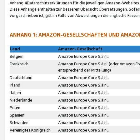
Anhang 4Datenschutzerklärungen für die jeweiligen Amazon-Websites
Diese Anhänge enthalten zur besseren Übersicht Übersetzungen. Sofe
vorgeschrieben ist, gilt im Falle von Abweichungen die englische Fass
ANHANG 1: AMAZON-GESELLSCHAFTEN UND AMAZO
Land
Amazon-Gesellschaft
Belgien
Amazon Europe Core S.à r.l.
Frankreich
Amazon Europe Core S.à r.l.(oder Amazon Fr
entsprechend der Mitteilung)
Deutschland
Amazon Europe Core S.à r.l.
Irland
Amazon Europe Core S.à r.l.
Italien
Amazon Europe Core S.à r.l.
Niederlande
Amazon Europe Core S.à r.l.
Polen
Amazon Europe Core S.à r.l.
Spanien
Amazon Europe Core S.à r.l.
Schweden
Amazon Europe Core S.à r.l.
Vereinigtes Königreich
Amazon Europe Core S.à r.l.