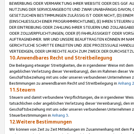
BEWERBUNG ODER VERMARKTUNG IHRER WEBSITE ODER DES GGF. AUF 
NUTZUNG DER SERVICEANGEBOTE UND ZWAR UNABHÄNGIG DAVON, O
GESETZLICHEN BESTIMMUNGEN ZULÄSSIG IST ODER NICHT, (D) EINE
(EINSCHLIESSLICH EINER PROGRAMMRICHTLINIE), (E) IHREN STEUER
DER EINTREIBUNG ODER ZAHLUNG IHRER STEUERN UND ZOLLABGAB
ODER ZOLLVERPFLICHTUNGEN, ODER (F) FAHRLÄSSIGKEIT ODER VORS
AUFTRAGNEHMER. WIR UND UNSERE BEAUFTRAGTEN KÖNNEN IM NAME
GERICHTLICHE SCHRITTE EINLEITEN UND JEDE PROZESSUALE HAND
VERTEIDIGEN, ODER UM RECHTE AUCH ZUM ZWECK DER DURCHSETZU
10.Anwendbares Recht und Streitbeilegung
Die Beilegung etwaiger Streitigkeiten, die in irgendeiner Weise mit de
angeblichen Verletzung dieser Vereinbarung), den im Rahmen dieser Ve
Geschäftsbeziehung mit uns oder unseren verbundenen Unternehmen zu
Bestimmungen zu anwendbarem Recht und Streitbeilegung in
Anhang 
11.Steuern
Steuern und damit verbundene Verpflichtungen, die in irgendeiner Wei
tatsächlichen oder angeblichen Verletzung dieser Vereinbarung), den 
Geschäftsbeziehung mit uns oder unseren verbundenen Unternehmen z
Steuerbestimmungen in
Anhang 3
.
12.Weitere Bestimmungen
Wir können von Zeit zu Zeit Mitteilungen im Zusammenhang mit dem Par