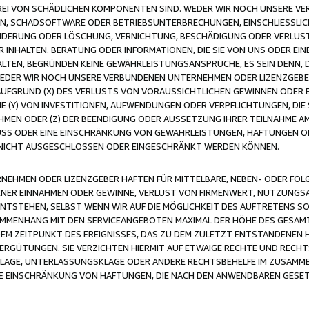
FREI VON SCHÄDLICHEN KOMPONENTEN SIND. WEDER WIR NOCH UNSERE 
VIREN, SCHADSOFTWARE ODER BETRIEBSUNTERBRECHUNGEN, EINSCHLIESSL
ÄNDERUNG ODER LÖSCHUNG, VERNICHTUNG, BESCHÄDIGUNG ODER VERLUST 
INHALTEN. BERATUNG ODER INFORMATIONEN, DIE SIE VON UNS ODER EIN
LTEN, BEGRÜNDEN KEINE GEWÄHRLEISTUNGSANSPRÜCHE, ES SEIN DENN, DI
WEDER WIR NOCH UNSERE VERBUNDENEN UNTERNEHMEN ODER LIZENZGEBE
FGRUND (X) DES VERLUSTS VON VORAUSSICHTLICHEN GEWINNEN ODER 
 (Y) VON INVESTITIONEN, AUFWENDUNGEN ODER VERPFLICHTUNGEN, DIE 
EN ODER (Z) DER BEENDIGUNG ODER AUSSETZUNG IHRER TEILNAHME A
LUSS ODER EINE EINSCHRÄNKUNG VON GEWÄHRLEISTUNGEN, HAFTUNGEN O
NICHT AUSGESCHLOSSEN ODER EINGESCHRÄNKT WERDEN KÖNNEN.
EHMEN ODER LIZENZGEBER HAFTEN FÜR MITTELBARE, NEBEN- ODER FOL
R EINNAHMEN ODER GEWINNE, VERLUST VON FIRMENWERT, NUTZUNGSAU
TSTEHEN, SELBST WENN WIR AUF DIE MÖGLICHKEIT DES AUFTRETENS S
MENHANG MIT DEN SERVICEANGEBOTEN MAXIMAL DER HÖHE DES GESAMT
M ZEITPUNKT DES EREIGNISSES, DAS ZU DEM ZULETZT ENTSTANDENEN 
ERGÜTUNGEN. SIE VERZICHTEN HIERMIT AUF ETWAIGE RECHTE UND RECHT
KLAGE, UNTERLASSUNGSKLAGE ODER ANDERE RECHTSBEHELFE IM ZUSAMME
NE EINSCHRÄNKUNG VON HAFTUNGEN, DIE NACH DEN ANWENDBAREN GESE