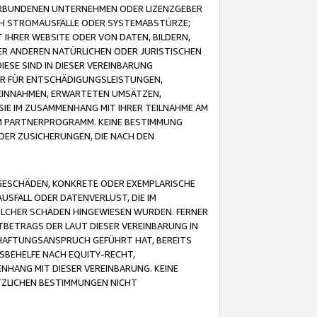
VERBUNDENEN UNTERNEHMEN ODER LIZENZGEBER
ICH STROMAUSFÄLLE ODER SYSTEMABSTÜRZE;
IHRER WEBSITE ODER VON DATEN, BILDERN,
ER ANDEREN NATÜRLICHEN ODER JURISTISCHEN
ESE SIND IN DIESER VEREINBARUNG
R FÜR ENTSCHÄDIGUNGSLEISTUNGEN,
EINNAHMEN, ERWARTETEN UMSÄTZEN,
SIE IM ZUSAMMENHANG MIT IHRER TEILNAHME AM
M PARTNERPROGRAMM. KEINE BESTIMMUNG
DER ZUSICHERUNGEN, DIE NACH DEN
GESCHÄDEN, KONKRETE ODER EXEMPLARISCHE
SFALL ODER DATENVERLUST, DIE IM
OLCHER SCHÄDEN HINGEWIESEN WURDEN. FERNER
BETRAGS DER LAUT DIESER VEREINBARUNG IN
HAFTUNGSANSPRUCH GEFÜHRT HAT, BEREITS
SBEHELFE NACH EQUITY-RECHT,
NHANG MIT DIESER VEREINBARUNG. KEINE
TZLICHEN BESTIMMUNGEN NICHT