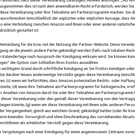
usgenommen dies ist nach dem anwendbaren Recht erforderlich, werden Sie 
f diese Vereinbarung oder Ihre Teilnahme am Partnerprogramm machen. Sie d
usschmücken (einschließlich der expliziten oder impliziten Aussage, dass A
 eine Verbindung zwischen Amazon und Ihnen oder einer anderen natürlichen 
rücklich gestattet ist.
r Anmeldung für die bzw. mit der Nutzung der Partner-Website. Diese Vereinb
gung an die jeweils andere Partei gekündigt werden (falls nach lokalem Rech
n Kalendertage nach Ausspruch der Kündigung wirksam wird. Sie können kündi
ngen“ die Option zum Schließen Ihres Kontos auswählen.
 wichtigem Grund durch schriftliche Kündigung an Sie fristlos kündigen oder I
 Sie darüber hinaus anderweitige Verstöße gegen diese Vereinbarung (einschli
ben; (c) wenn wir befürchten, dass Amazon potenziellen Rechts- oder Haftu
nnte; (d) wenn Ihre Teilnahme am Partnerprogramm für betrügerische, irref
das Ansehen von Amazon durch Sie oder Ihre Teilnahme am Partnerprogramm b
ieser Vereinbarung oder den gemäß dieser Vereinbarung von den Vertragspa
liegen könnte; (g) wenn wir diese Vereinbarung mit Ihnen oder anderen Perso
 der Vergangenheit, gleich aus welchem Grund, gekündigt hatten (oder Ihr Ko
rm beenden. Vorsorglich und ohne Einschränkung des vorstehenden Absatzes
richtlinien als erheblicher Verstoß gegen diese Vereinbarung.
e Vergütungen nach einer Kündigung für einen angemessenen Zeitraum zurückb