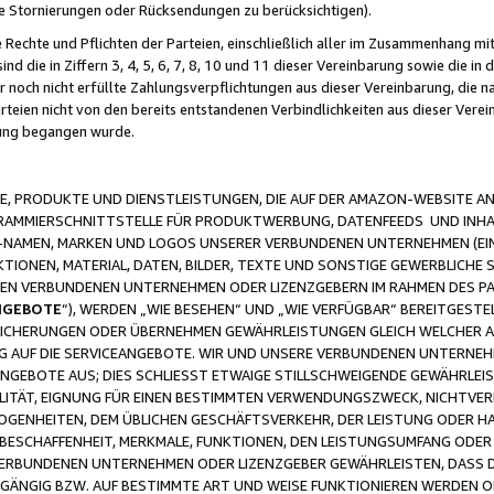
ge Stornierungen oder Rücksendungen zu berücksichtigen).
 Rechte und Pflichten der Parteien, einschließlich aller im Zusammenhang m
 die in Ziffern 3, 4, 5, 6, 7, 8, 10 und 11 dieser Vereinbarung sowie die in
er noch nicht erfüllte Zahlungsverpflichtungen aus dieser Vereinbarung, die
arteien nicht von den bereits entstandenen Verbindlichkeiten aus dieser Ver
gung begangen wurde.
 PRODUKTE UND DIENSTLEISTUNGEN, DIE AUF DER AMAZON-WEBSITE AN
GRAMMIERSCHNITTSTELLE FÜR PRODUKTWERBUNG, DATENFEEDS UND INH
-NAMEN, MARKEN UND LOGOS UNSERER VERBUNDENEN UNTERNEHMEN (EIN
IONEN, MATERIAL, DATEN, BILDER, TEXTE UND SONSTIGE GEWERBLICHE 
EREN VERBUNDENEN UNTERNEHMEN ODER LIZENZGEBERN IM RAHMEN DES 
NGEBOTE
“), WERDEN „WIE BESEHEN“ UND „WIE VERFÜGBAR“ BEREITGEST
CHERUNGEN ODER ÜBERNEHMEN GEWÄHRLEISTUNGEN GLEICH WELCHER AR
ZUG AUF DIE SERVICEANGEBOTE. WIR UND UNSERE VERBUNDENEN UNTERNEH
ANGEBOTE AUS; DIES SCHLIESST ETWAIGE STILLSCHWEIGENDE GEWÄHRLE
LITÄT, EIGNUNG FÜR EINEN BESTIMMTEN VERWENDUNGSZWECK, NICHTVER
OGENHEITEN, DEM ÜBLICHEN GESCHÄFTSVERKEHR, DER LEISTUNG ODER H
 BESCHAFFENHEIT, MERKMALE, FUNKTIONEN, DEN LEISTUNGSUMFANG ODER
VERBUNDENEN UNTERNEHMEN ODER LIZENZGEBER GEWÄHRLEISTEN, DASS D
HGÄNGIG BZW. AUF BESTIMMTE ART UND WEISE FUNKTIONIEREN WERDEN 