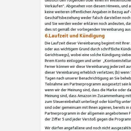
Verkäufen“. Abgesehen von diesem Hinweis, und a
keine weiteren öffentlichen Angaben in Bezug au
Geschäftsbeziehung weder falsch darstellen noch a
und Sie werden weder erklären noch andeuten, dass
dies ist gemäß der vorliegenden Vereinbarung ausd
6.Laufzeit und Kündigung
Die Laufzeit dieser Vereinbarung beginnt mit Ihre
oder aus wichtigem Grund durch schriftliche Kündi
Gerichtswegs), wobei eine solche Kündigung siebe
Ihrem Konto einloggen und unter „Kontoeinstellu
Ferner können wir diese Vereinbarung jederzeit aus
dieser Vereinbarung erheblich verletzen; (b) wenn
Tagen nach unserer Benachrichtigung an Sie behe
Teilnahme am Partnerprogramm ausgesetzt sein kö
wenn wir der Meinung sind, dass die Marke oder 
Meinung sind, dass Amazon im Zusammenhang mit d
zum Steuereinbehalt unterliegt oder künftig unter
sind oder gemeinsam mit Ihnen agieren, bereits in
Partnerprogramm in der allgemein angebotenen Fo
der Ziffer 5 und jeder Verstoß gegen die Programm
Wir dürfen angefallene und noch nicht ausgezahlt