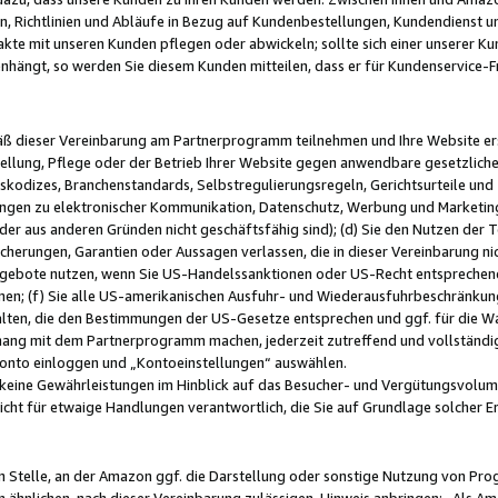
, Richtlinien und Abläufe in Bezug auf Kundenbestellungen, Kundendienst 
kte mit unseren Kunden pflegen oder abwickeln; sollte sich einer unserer Ku
nhängt, so werden Sie diesem Kunden mitteilen, dass er für Kundenservic
emäß dieser Vereinbarung am Partnerprogramm teilnehmen und Ihre Website er
ellung, Pflege oder der Betrieb Ihrer Website gegen anwendbare gesetzlich
skodizes, Branchenstandards, Selbstregulierungsregeln, Gerichtsurteile und 
ngen zu elektronischer Kommunikation, Datenschutz, Werbung und Marketing)
 oder aus anderen Gründen nicht geschäftsfähig sind); (d) Sie den Nutzen de
cherungen, Garantien oder Aussagen verlassen, die in dieser Vereinbarung nich
gebote nutzen, wenn Sie US-Handelssanktionen oder US-Recht entsprechen
men; (f) Sie alle US-amerikanischen Ausfuhr- und Wiederausfuhrbeschränkun
ten, die den Bestimmungen der US-Gesetze entsprechen und ggf. für die Wa
hang mit dem Partnerprogramm machen, jederzeit zutreffend und vollständig 
 Konto einloggen und „Kontoeinstellungen“ auswählen.
keine Gewährleistungen im Hinblick auf das Besucher- und Vergütungsvolu
icht für etwaige Handlungen verantwortlich, die Sie auf Grundlage solcher
en Stelle, an der Amazon ggf. die Darstellung oder sonstige Nutzung von Pr
 ähnlichen, nach dieser Vereinbarung zulässigen, Hinweis anbringen: „Als Ama