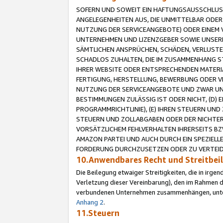
SOFERN UND SOWEIT EIN HAFTUNGSAUSSCHLUSS
ANGELEGENHEITEN AUS, DIE UNMITTELBAR ODER 
NUTZUNG DER SERVICEANGEBOTE) ODER EINEM V
UNTERNEHMEN UND LIZENZGEBER SOWIE UNSERE 
SÄMTLICHEN ANSPRÜCHEN, SCHÄDEN, VERLUSTE
SCHADLOS ZUHALTEN, DIE IM ZUSAMMENHANG STE
IHRER WEBSITE ODER ENTSPRECHENDEN MATERIA
FERTIGUNG, HERSTELLUNG, BEWERBUNG ODER VE
NUTZUNG DER SERVICEANGEBOTE UND ZWAR UN
BESTIMMUNGEN ZULÄSSIG IST ODER NICHT, (D) 
PROGRAMMRICHTLINIE), (E) IHREN STEUERN UN
STEUERN UND ZOLLABGABEN ODER DER NICHTER
VORSÄTZLICHEM FEHLVERHALTEN IHRERSEITS BZ
AMAZON PARTEI UND AUCH DURCH EIN SPEZIELL
FORDERUNG DURCHZUSETZEN ODER ZU VERTEIDI
10.Anwendbares Recht und Streitbe
Die Beilegung etwaiger Streitigkeiten, die in irg
Verletzung dieser Vereinbarung), den im Rahmen d
verbundenen Unternehmen zusammenhängen, unterl
Anhang 2
.
11.Steuern