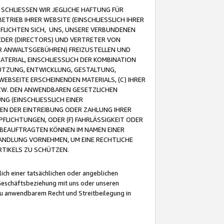
CHLIESSEN WIR JEGLICHE HAFTUNG FÜR
TRIEB IHRER WEBSITE (EINSCHLIESSLICH IHRER
FLICHTEN SICH, UNS, UNSERE VERBUNDENEN
EDER (DIRECTORS) UND VERTRETER VON
R ANWALTSGEBÜHREN) FREIZUSTELLEN UND
ATERIAL, EINSCHLIESSLICH DER KOMBINATION
NUTZUNG, ENTWICKLUNG, GESTALTUNG,
EBSEITE ERSCHEINENDEN MATERIALS, (C) IHRER
ZW. DEN ANWENDBAREN GESETZLICHEN
NG (EINSCHLIESSLICH EINER
BEN DER EINTREIBUNG ODER ZAHLUNG IHRER
LICHTUNGEN, ODER (F) FAHRLÄSSIGKEIT ODER
 BEAUFTRAGTEN KÖNNEN IM NAMEN EINER
HANDLUNG VORNEHMEN, UM EINE RECHTLICHE
TIKELS ZU SCHÜTZEN.
ich einer tatsächlichen oder angeblichen
Geschäftsbeziehung mit uns oder unseren
u anwendbarem Recht und Streitbeilegung in