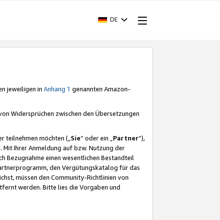
DE
en jeweiligen in
Anhang 1
genannten Amazon-
e von Widersprüchen zwischen den Übersetzungen
er teilnehmen möchten („
Sie
“ oder ein „
Partner
“),
. Mit Ihrer Anmeldung auf bzw. Nutzung der
durch Bezugnahme einen wesentlichen Bestandteil
 Partnerprogramm, den Vergütungskatalog für das
ichst, müssen den Community-Richtlinien von
fernt werden. Bitte lies die Vorgaben und