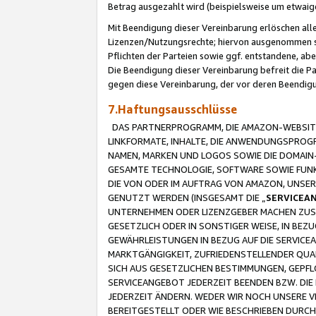
Betrag ausgezahlt wird (beispielsweise um etwai
Mit Beendigung dieser Vereinbarung erlöschen alle
Lizenzen/Nutzungsrechte; hiervon ausgenommen sind
Pflichten der Parteien sowie ggf. entstandene, ab
Die Beendigung dieser Vereinbarung befreit die P
gegen diese Vereinbarung, der vor deren Beendi
7.Haftungsausschlüsse
DAS PARTNERPROGRAMM, DIE AMAZON-WEBSITE,
LINKFORMATE, INHALTE, DIE ANWENDUNGSPRO
NAMEN, MARKEN UND LOGOS SOWIE DIE DOMAIN
GESAMTE TECHNOLOGIE, SOFTWARE SOWIE FUNKT
DIE VON ODER IM AUFTRAG VON AMAZON, UNS
GENUTZT WERDEN (INSGESAMT DIE „
SERVICEA
UNTERNEHMEN ODER LIZENZGEBER MACHEN ZUSI
GESETZLICH ODER IN SONSTIGER WEISE, IN BE
GEWÄHRLEISTUNGEN IN BEZUG AUF DIE SERVICE
MARKTGÄNGIGKEIT, ZUFRIEDENSTELLENDER QUA
SICH AUS GESETZLICHEN BESTIMMUNGEN, GEPFL
SERVICEANGEBOT JEDERZEIT BEENDEN BZW. DIE
JEDERZEIT ÄNDERN. WEDER WIR NOCH UNSERE 
BEREITGESTELLT ODER WIE BESCHRIEBEN DURC