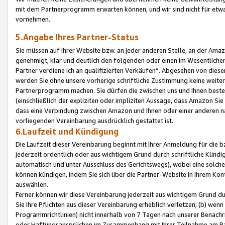
mit dem Partnerprogramm erwarten können, und wir sind nicht für etwa
vornehmen.
5.Angabe Ihres Partner-Status
Sie müssen auf Ihrer Website bzw. an jeder anderen Stelle, an der Am
genehmigt, klar und deutlich den folgenden oder einen im Wesentlichen
Partner verdiene ich an qualifizierten Verkäufen“. Abgesehen von die
werden Sie ohne unsere vorherige schriftliche Zustimmung keine weite
Partnerprogramm machen. Sie dürfen die zwischen uns und Ihnen best
(einschließlich der expliziten oder impliziten Aussage, dass Amazon Si
dass eine Verbindung zwischen Amazon und Ihnen oder einer anderen natü
vorliegenden Vereinbarung ausdrücklich gestattet ist.
6.Laufzeit und Kündigung
Die Laufzeit dieser Vereinbarung beginnt mit Ihrer Anmeldung für die 
jederzeit ordentlich oder aus wichtigem Grund durch schriftliche Kündi
automatisch und unter Ausschluss des Gerichtswegs), wobei eine solch
können kündigen, indem Sie sich über die Partner-Website in Ihrem Ko
auswählen.
Ferner können wir diese Vereinbarung jederzeit aus wichtigem Grund dur
Sie Ihre Pflichten aus dieser Vereinbarung erheblich verletzen; (b) wen
Programmrichtlinien) nicht innerhalb von 7 Tagen nach unserer Benachr
oder Haftungsansprüchen im Zusammenhang mit Ihrer Teilnahme am Pa