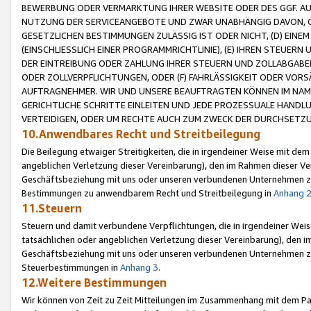
BEWERBUNG ODER VERMARKTUNG IHRER WEBSITE ODER DES GGF. AUF 
NUTZUNG DER SERVICEANGEBOTE UND ZWAR UNABHÄNGIG DAVON, O
GESETZLICHEN BESTIMMUNGEN ZULÄSSIG IST ODER NICHT, (D) EINE
(EINSCHLIESSLICH EINER PROGRAMMRICHTLINIE), (E) IHREN STEUER
DER EINTREIBUNG ODER ZAHLUNG IHRER STEUERN UND ZOLLABGAB
ODER ZOLLVERPFLICHTUNGEN, ODER (F) FAHRLÄSSIGKEIT ODER VORS
AUFTRAGNEHMER. WIR UND UNSERE BEAUFTRAGTEN KÖNNEN IM NAME
GERICHTLICHE SCHRITTE EINLEITEN UND JEDE PROZESSUALE HAND
VERTEIDIGEN, ODER UM RECHTE AUCH ZUM ZWECK DER DURCHSETZU
10.Anwendbares Recht und Streitbeilegung
Die Beilegung etwaiger Streitigkeiten, die in irgendeiner Weise mit de
angeblichen Verletzung dieser Vereinbarung), den im Rahmen dieser Ve
Geschäftsbeziehung mit uns oder unseren verbundenen Unternehmen zu
Bestimmungen zu anwendbarem Recht und Streitbeilegung in
Anhang 
11.Steuern
Steuern und damit verbundene Verpflichtungen, die in irgendeiner Wei
tatsächlichen oder angeblichen Verletzung dieser Vereinbarung), den 
Geschäftsbeziehung mit uns oder unseren verbundenen Unternehmen z
Steuerbestimmungen in
Anhang 3
.
12.Weitere Bestimmungen
Wir können von Zeit zu Zeit Mitteilungen im Zusammenhang mit dem Par