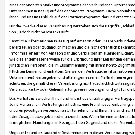
eines gesonderten Marketingprogramms des verbundenen Unternehmens
Unternehmen in Bezug auf das gesonderte Programm. Diese Vereinbarung
Ihnen und uns im Hinblick auf das Partnerprogramm dar und ersetzt al
Für die Zwecke dieser Vereinbarung verstehen sich die Begriffe „schließ
von „jedoch nicht beschränkt auf“.
Sämtliche Informationen in Bezug auf Amazon oder unsere verbunde
bereitstellen oder zugänglich machen und die nicht öffentlich bekannt bz
Informationen
“ von Amazon dar und verbleiben im alleinigen Eigent
wie dies angemessenerweise für die Erbringung Ihrer Leistungen gemäß d
juristischen Personen, die im Zusammenhang mit Ihrem Konto Zugriff au
Pflichten kennen und einhalten. Sie werden Vertrauliche Informationen 
Unternehmen) weitergeben und alle angemessenen Maßnahmen ergreifen
schützen, die gemäß dieser Vereinbarung nicht ausdrücklich zulässig is
Vertraulichkeits- oder Geheimhaltungsvereinbarungen und gilt für die
Das Verhältnis zwischen Ihnen und uns ist das unabhängiger Vertragspa
Joint-Venture, ein Vertretungsverhältnis, eine Franchisevereinbarung, 
unseren jeweiligen verbundenen Unternehmen und Ihnen. Sie sind ni
oder Zusagen abzugeben oder anzunehmen. Wenn Sie eine andere natürli
ermöglichen, Handlungen in Bezug auf den Gegenstand dieser Vereinbar
Ungeachtet anders lautender Bestimmungen in dieser Vereinbarung wird