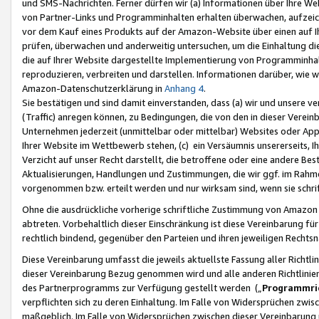
und SMS-Nachrichten. Ferner dürfen wir (a) Informationen über Ihre We
von Partner-Links und Programminhalten erhalten überwachen, aufzei
vor dem Kauf eines Produkts auf der Amazon-Website über einen auf Ih
prüfen, überwachen und anderweitig untersuchen, um die Einhaltung dies
die auf Ihrer Website dargestellte Implementierung von Programminhalt
reproduzieren, verbreiten und darstellen. Informationen darüber, wie w
Amazon-Datenschutzerklärung in
Anhang 4
.
Sie bestätigen und sind damit einverstanden, dass (a) wir und unsere 
(Traffic) anregen können, zu Bedingungen, die von den in dieser Vere
Unternehmen jederzeit (unmittelbar oder mittelbar) Websites oder Appl
Ihrer Website im Wettbewerb stehen, (c) ein Versäumnis unsererseits, I
Verzicht auf unser Recht darstellt, die betroffene oder eine andere B
Aktualisierungen, Handlungen und Zustimmungen, die wir ggf. im Rahme
vorgenommen bzw. erteilt werden und nur wirksam sind, wenn sie schri
Ohne die ausdrückliche vorherige schriftliche Zustimmung von Amazon
abtreten. Vorbehaltlich dieser Einschränkung ist diese Vereinbarung f
rechtlich bindend, gegenüber den Parteien und ihren jeweiligen Rech
Diese Vereinbarung umfasst die jeweils aktuellste Fassung aller Richtli
dieser Vereinbarung Bezug genommen wird und alle anderen Richtlinie
des Partnerprogramms zur Verfügung gestellt werden („
Programmric
verpflichten sich zu deren Einhaltung. Im Falle von Widersprüchen zwi
maßgeblich. Im Falle von Widersprüchen zwischen dieser Vereinbarun