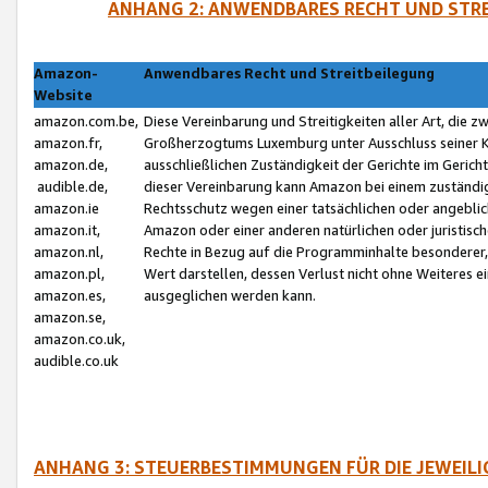
ANHANG 2: ANWENDBARES RECHT UND STRE
Amazon-
Anwendbares Recht und Streitbeilegung
Website
amazon.com.be,
Diese Vereinbarung und Streitigkeiten aller Art, die 
amazon.fr,
Großherzogtums Luxemburg unter Ausschluss seiner Kol
amazon.de,
ausschließlichen Zuständigkeit der Gerichte im Geri
audible.de,
dieser Vereinbarung kann Amazon bei einem zuständig
amazon.ie
Rechtsschutz wegen einer tatsächlichen oder angebli
amazon.it,
Amazon oder einer anderen natürlichen oder juristisc
amazon.nl,
Rechte in Bezug auf die Programminhalte besonderer,
amazon.pl,
Wert darstellen, dessen Verlust nicht ohne Weiteres e
amazon.es,
ausgeglichen werden kann.
amazon.se,
amazon.co.uk,
audible.co.uk
ANHANG 3: STEUERBESTIMMUNGEN FÜR DIE JEWEIL