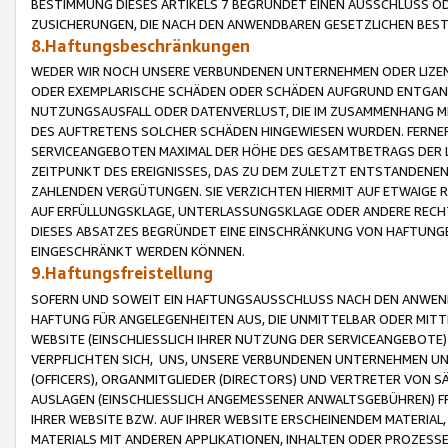
BESTIMMUNG DIESES ARTIKELS 7 BEGRÜNDET EINEN AUSSCHLUSS 
ZUSICHERUNGEN, DIE NACH DEN ANWENDBAREN GESETZLICHEN BE
8.Haftungsbeschränkungen
WEDER WIR NOCH UNSERE VERBUNDENEN UNTERNEHMEN ODER LIZEN
ODER EXEMPLARISCHE SCHÄDEN ODER SCHÄDEN AUFGRUND ENTGANG
NUTZUNGSAUSFALL ODER DATENVERLUST, DIE IM ZUSAMMENHANG MI
DES AUFTRETENS SOLCHER SCHÄDEN HINGEWIESEN WURDEN. FERN
SERVICEANGEBOTEN MAXIMAL DER HÖHE DES GESAMTBETRAGS DER 
ZEITPUNKT DES EREIGNISSES, DAS ZU DEM ZULETZT ENTSTANDENE
ZAHLENDEN VERGÜTUNGEN. SIE VERZICHTEN HIERMIT AUF ETWAIGE 
AUF ERFÜLLUNGSKLAGE, UNTERLASSUNGSKLAGE ODER ANDERE RECHT
DIESES ABSATZES BEGRÜNDET EINE EINSCHRÄNKUNG VON HAFTUNG
EINGESCHRÄNKT WERDEN KÖNNEN.
9.Haftungsfreistellung
SOFERN UND SOWEIT EIN HAFTUNGSAUSSCHLUSS NACH DEN ANWENDB
HAFTUNG FÜR ANGELEGENHEITEN AUS, DIE UNMITTELBAR ODER MITT
WEBSITE (EINSCHLIESSLICH IHRER NUTZUNG DER SERVICEANGEBOTE)
VERPFLICHTEN SICH, UNS, UNSERE VERBUNDENEN UNTERNEHMEN UN
(OFFICERS), ORGANMITGLIEDER (DIRECTORS) UND VERTRETER VON 
AUSLAGEN (EINSCHLIESSLICH ANGEMESSENER ANWALTSGEBÜHREN) FR
IHRER WEBSITE BZW. AUF IHRER WEBSITE ERSCHEINENDEM MATERIAL
MATERIALS MIT ANDEREN APPLIKATIONEN, INHALTEN ODER PROZESSE