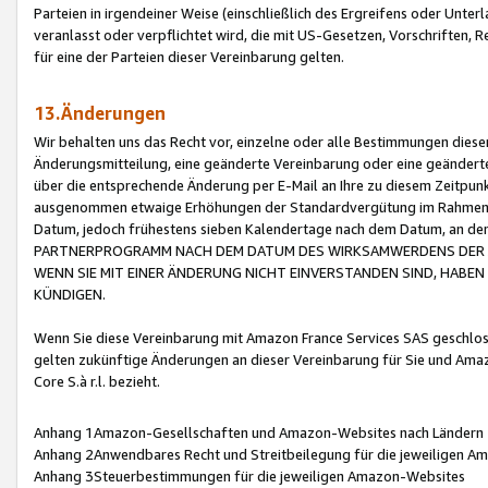
Parteien in irgendeiner Weise (einschließlich des Ergreifens oder Unt
veranlasst oder verpflichtet wird, die mit US-Gesetzen, Vorschriften,
für eine der Parteien dieser Vereinbarung gelten.
13.Änderungen
Wir behalten uns das Recht vor, einzelne oder alle Bestimmungen diese
Änderungsmitteilung, eine geänderte Vereinbarung oder eine geänderte 
über die entsprechende Änderung per E-Mail an Ihre zu diesem Zeitpun
ausgenommen etwaige Erhöhungen der Standardvergütung im Rahmen
Datum, jedoch frühestens sieben Kalendertage nach dem Datum, an de
PARTNERPROGRAMM NACH DEM DATUM DES WIRKSAMWERDENS DER Ä
WENN SIE MIT EINER ÄNDERUNG NICHT EINVERSTANDEN SIND, HABEN S
KÜNDIGEN.
Wenn Sie diese Vereinbarung mit Amazon France Services SAS geschlo
gelten zukünftige Änderungen an dieser Vereinbarung für Sie und Ama
Core S.à r.l. bezieht.
Anhang 1Amazon-Gesellschaften und Amazon-Websites nach Ländern
Anhang 2Anwendbares Recht und Streitbeilegung für die jeweiligen 
Anhang 3Steuerbestimmungen für die jeweiligen Amazon-Websites