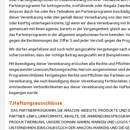
Partnerprogramm für betrügerische, irreführende oder illegale Zwecke
Amazon durch Sie oder Ihre Teilnahme am Partnerprogramm beschädig
dieser Vereinbarung oder den gemäß dieser Vereinbarung von den Vertr
oder künftig unterliegen könnte; (g) wenn wir diese Vereinbarung mit I
gemeinsam mit Ihnen agieren, bereits in der Vergangenheit, gleich aus
das Partnerprogramm in der allgemein angebotenen Form beenden. Vors
gegen die Bestimmungen der Ziffer 5 und jeder Verstoß gegen die Prog
Wir dürfen angefallene und noch nicht ausgezahlte Vergütungen nach 
sicherzustellen, dass der richtige Betrag ausgezahlt wird (beispielsw
Mit Beendigung dieser Vereinbarung erlöschen alle Rechte und Pflichte
eingeräumten Lizenzen/Nutzungsrechte; hiervon ausgenommen sind die in 
Programmrichtlinien festgelegten Rechte und Pflichten der Parteien sow
Vereinbarung, die nach Beendigung dieser Vereinbarung fortbestehen. D
entstandenen Verbindlichkeiten aus dieser Vereinbarung und der Haft
begangen wurde.
7.Haftungsausschlüsse
DAS PARTNERPROGRAMM, DIE AMAZON-WEBSITE, PRODUKTE UND DI
PARTNER-LINKS, LINKFORMATE, INHALTE, DIE ANWENDUNGSPROGR
PRODUKTWERBUNG, UNSERE DOMAIN-NAMEN, MARKEN UND LOGOS S
UNTERNEHMEN (EINSCHLIESSLICH DER AMAZON-MARKEN) UND DIE GE