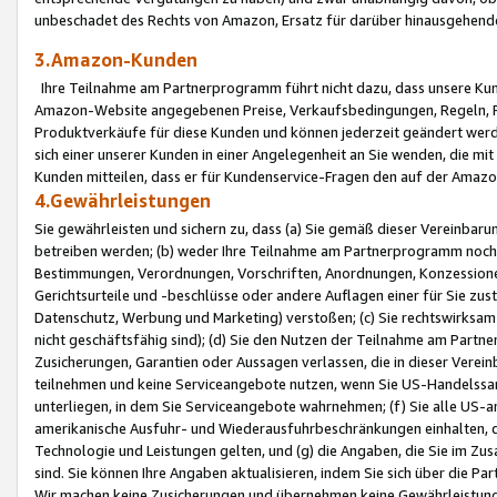
unbeschadet des Rechts von Amazon, Ersatz für darüber hinausgehen
3.Amazon-Kunden
Ihre Teilnahme am Partnerprogramm führt nicht dazu, dass unsere Kun
Amazon-Website angegebenen Preise, Verkaufsbedingungen, Regeln, Ri
Produktverkäufe für diese Kunden und können jederzeit geändert werde
sich einer unserer Kunden in einer Angelegenheit an Sie wenden, die 
Kunden mitteilen, dass er für Kundenservice-Fragen den auf der Ama
4.Gewährleistungen
Sie gewährleisten und sichern zu, dass (a) Sie gemäß dieser Vereinba
betreiben werden; (b) weder Ihre Teilnahme am Partnerprogramm noch d
Bestimmungen, Verordnungen, Vorschriften, Anordnungen, Konzessionen,
Gerichtsurteile und -beschlüsse oder andere Auflagen einer für Sie zu
Datenschutz, Werbung und Marketing) verstoßen; (c) Sie rechtswirksam 
nicht geschäftsfähig sind); (d) Sie den Nutzen der Teilnahme am Partne
Zusicherungen, Garantien oder Aussagen verlassen, die in dieser Verein
teilnehmen und keine Serviceangebote nutzen, wenn Sie US-Handelssa
unterliegen, in dem Sie Serviceangebote wahrnehmen; (f) Sie alle US
amerikanische Ausfuhr- und Wiederausfuhrbeschränkungen einhalten, 
Technologie und Leistungen gelten, und (g) die Angaben, die Sie im 
sind. Sie können Ihre Angaben aktualisieren, indem Sie sich über die 
Wir machen keine Zusicherungen und übernehmen keine Gewährleistun