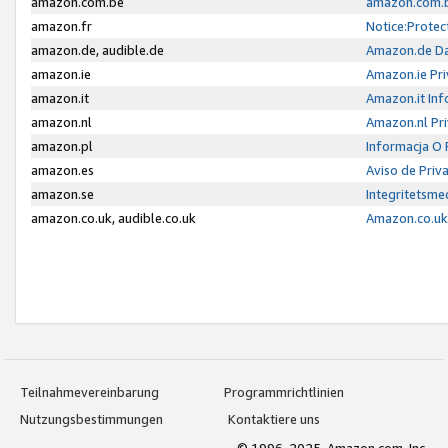
amazon.com.be
amazon.com.b
amazon.fr
Notice:Protec
amazon.de, audible.de
Amazon.de Da
amazon.ie
Amazon.ie Pri
amazon.it
Amazon.it Inf
amazon.nl
Amazon.nl Pri
amazon.pl
Informacja O
amazon.es
Aviso de Priv
amazon.se
Integritetsm
amazon.co.uk, audible.co.uk
Amazon.co.uk 
Teilnahmevereinbarung
Programmrichtlinien
Nutzungsbestimmungen
Kontaktiere uns