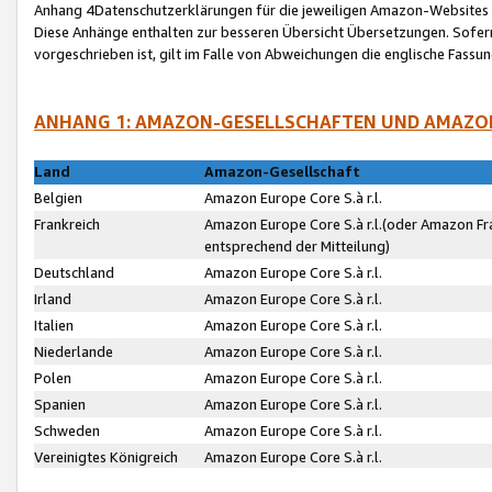
Anhang 4Datenschutzerklärungen für die jeweiligen Amazon-Websites
Diese Anhänge enthalten zur besseren Übersicht Übersetzungen. Sofe
vorgeschrieben ist, gilt im Falle von Abweichungen die englische Fass
ANHANG 1: AMAZON-GESELLSCHAFTEN UND AMAZO
Land
Amazon-Gesellschaft
Belgien
Amazon Europe Core S.à r.l.
Frankreich
Amazon Europe Core S.à r.l.(oder Amazon Fr
entsprechend der Mitteilung)
Deutschland
Amazon Europe Core S.à r.l.
Irland
Amazon Europe Core S.à r.l.
Italien
Amazon Europe Core S.à r.l.
Niederlande
Amazon Europe Core S.à r.l.
Polen
Amazon Europe Core S.à r.l.
Spanien
Amazon Europe Core S.à r.l.
Schweden
Amazon Europe Core S.à r.l.
Vereinigtes Königreich
Amazon Europe Core S.à r.l.