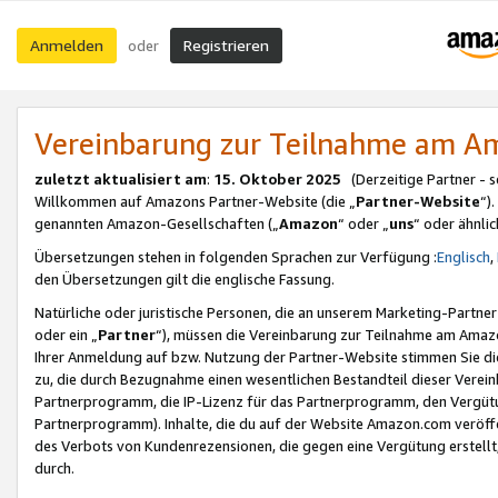
Anmelden
Registrieren
oder
Vereinbarung zur Teilnahme am 
zuletzt aktualisiert am
:
15. Oktober 2025
(Derzeitige Partner - 
Willkommen auf Amazons Partner-Website (die „
Partner-Website
“)
genannten Amazon-Gesellschaften („
Amazon
“ oder „
uns
“ oder ähnli
Übersetzungen stehen in folgenden Sprachen zur Verfügung :
Englisch
,
den Übersetzungen gilt die englische Fassung.
Natürliche oder juristische Personen, die an unserem Marketing-Partn
oder ein „
Partner
“), müssen die Vereinbarung zur Teilnahme am Ama
Ihrer Anmeldung auf bzw. Nutzung der Partner-Website stimmen Sie die
zu, die durch Bezugnahme einen wesentlichen Bestandteil dieser Verei
Partnerprogramm, die IP-Lizenz für das Partnerprogramm, den Vergütu
Partnerprogramm). Inhalte, die du auf der Website Amazon.com veröffe
des Verbots von Kundenrezensionen, die gegen eine Vergütung erstellt, 
durch.