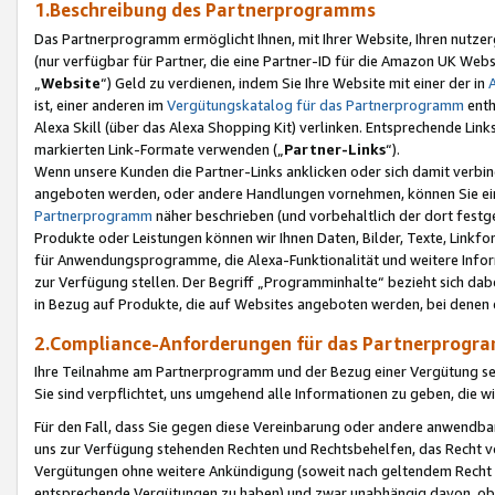
1.Beschreibung des Partnerprogramms
Das Partnerprogramm ermöglicht Ihnen, mit Ihrer Website, Ihren nutzer
(nur verfügbar für Partner, die eine Partner-ID für die Amazon UK We
„
Website
“) Geld zu verdienen, indem Sie Ihre Website mit einer der in
ist, einer anderen im
Vergütungskatalog für das Partnerprogramm
enth
Alexa Skill (über das Alexa Shopping Kit) verlinken. Entsprechende Lin
markierten Link-Formate verwenden („
Partner-Links
“).
Wenn unsere Kunden die Partner-Links anklicken oder sich damit verbi
angeboten werden, oder andere Handlungen vornehmen, können Sie eine
Partnerprogramm
näher beschrieben (und vorbehaltlich der dort festg
Produkte oder Leistungen können wir Ihnen Daten, Bilder, Texte, Linkfo
für Anwendungsprogramme, die Alexa-Funktionalität und weitere Inf
zur Verfügung stellen. Der Begriff „Programminhalte“ bezieht sich dabe
in Bezug auf Produkte, die auf Websites angeboten werden, bei denen 
2.Compliance-Anforderungen für das Partnerprog
Ihre Teilnahme am Partnerprogramm und der Bezug einer Vergütung setz
Sie sind verpflichtet, uns umgehend alle Informationen zu geben, die w
Für den Fall, dass Sie gegen diese Vereinbarung oder andere anwendba
uns zur Verfügung stehenden Rechten und Rechtsbehelfen, das Recht vo
Vergütungen ohne weitere Ankündigung (soweit nach geltendem Recht z
entsprechende Vergütungen zu haben) und zwar unabhängig davon, ob 