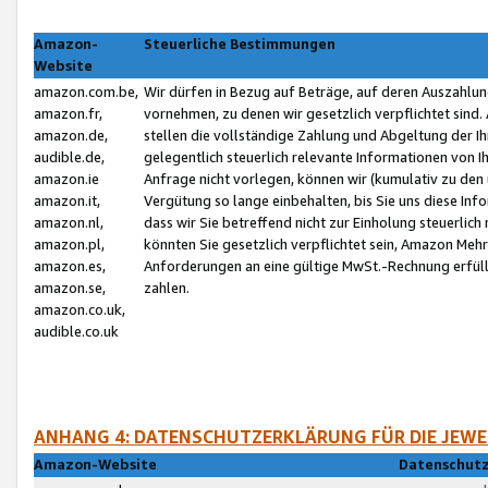
Amazon-
Steuerliche Bestimmungen
Website
amazon.com.be,
Wir dürfen in Bezug auf Beträge, auf deren Auszahlun
amazon.fr,
vornehmen, zu denen wir gesetzlich verpflichtet sind
amazon.de,
stellen die vollständige Zahlung und Abgeltung der 
audible.de,
gelegentlich steuerlich relevante Informationen von I
amazon.ie
Anfrage nicht vorlegen, können wir (kumulativ zu de
amazon.it,
Vergütung so lange einbehalten, bis Sie uns diese Inf
amazon.nl,
dass wir Sie betreffend nicht zur Einholung steuerlich 
amazon.pl,
könnten Sie gesetzlich verpflichtet sein, Amazon Meh
amazon.es,
Anforderungen an eine gültige MwSt.-Rechnung erfüllt
amazon.se,
zahlen.
amazon.co.uk,
audible.co.uk
ANHANG 4: DATENSCHUTZERKLÄRUNG FÜR DIE JEWE
Amazon-Website
Datenschutz