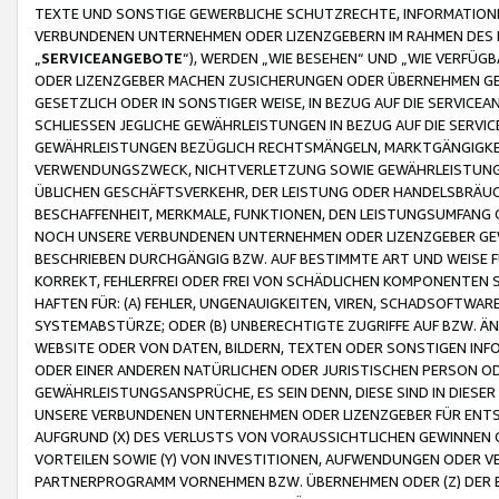
TEXTE UND SONSTIGE GEWERBLICHE SCHUTZRECHTE, INFORMATIONE
VERBUNDENEN UNTERNEHMEN ODER LIZENZGEBERN IM RAHMEN DES
„
SERVICEANGEBOTE
“), WERDEN „WIE BESEHEN“ UND „WIE VERFÜ
ODER LIZENZGEBER MACHEN ZUSICHERUNGEN ODER ÜBERNEHMEN GEW
GESETZLICH ODER IN SONSTIGER WEISE, IN BEZUG AUF DIE SERVI
SCHLIESSEN JEGLICHE GEWÄHRLEISTUNGEN IN BEZUG AUF DIE SERVI
GEWÄHRLEISTUNGEN BEZÜGLICH RECHTSMÄNGELN, MARKTGÄNGIGKEIT
VERWENDUNGSZWECK, NICHTVERLETZUNG SOWIE GEWÄHRLEISTUNGEN 
ÜBLICHEN GESCHÄFTSVERKEHR, DER LEISTUNG ODER HANDELSBRÄUCH
BESCHAFFENHEIT, MERKMALE, FUNKTIONEN, DEN LEISTUNGSUMFANG 
NOCH UNSERE VERBUNDENEN UNTERNEHMEN ODER LIZENZGEBER GEWÄ
BESCHRIEBEN DURCHGÄNGIG BZW. AUF BESTIMMTE ART UND WEISE
KORREKT, FEHLERFREI ODER FREI VON SCHÄDLICHEN KOMPONENTEN
HAFTEN FÜR: (A) FEHLER, UNGENAUIGKEITEN, VIREN, SCHADSOFTW
SYSTEMABSTÜRZE; ODER (B) UNBERECHTIGTE ZUGRIFFE AUF BZW. 
WEBSITE ODER VON DATEN, BILDERN, TEXTEN ODER SONSTIGEN INF
ODER EINER ANDEREN NATÜRLICHEN ODER JURISTISCHEN PERSON OD
GEWÄHRLEISTUNGSANSPRÜCHE, ES SEIN DENN, DIESE SIND IN DIES
UNSERE VERBUNDENEN UNTERNEHMEN ODER LIZENZGEBER FÜR EN
AUFGRUND (X) DES VERLUSTS VON VORAUSSICHTLICHEN GEWINNEN
VORTEILEN SOWIE (Y) VON INVESTITIONEN, AUFWENDUNGEN ODER VE
PARTNERPROGRAMM VORNEHMEN BZW. ÜBERNEHMEN ODER (Z) DER 