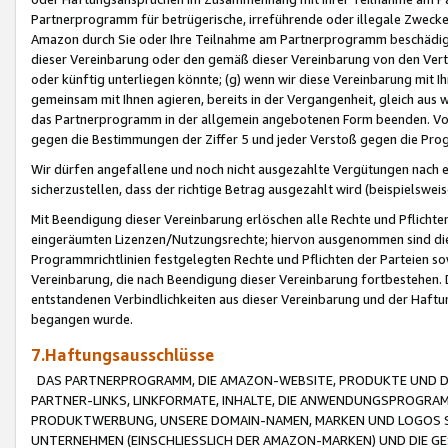
Partnerprogramm für betrügerische, irreführende oder illegale Zwecke
Amazon durch Sie oder Ihre Teilnahme am Partnerprogramm beschädig
dieser Vereinbarung oder den gemäß dieser Vereinbarung von den Vertr
oder künftig unterliegen könnte; (g) wenn wir diese Vereinbarung mit I
gemeinsam mit Ihnen agieren, bereits in der Vergangenheit, gleich aus
das Partnerprogramm in der allgemein angebotenen Form beenden. Vors
gegen die Bestimmungen der Ziffer 5 und jeder Verstoß gegen die Prog
Wir dürfen angefallene und noch nicht ausgezahlte Vergütungen nach 
sicherzustellen, dass der richtige Betrag ausgezahlt wird (beispielsw
Mit Beendigung dieser Vereinbarung erlöschen alle Rechte und Pflichte
eingeräumten Lizenzen/Nutzungsrechte; hiervon ausgenommen sind die in 
Programmrichtlinien festgelegten Rechte und Pflichten der Parteien sow
Vereinbarung, die nach Beendigung dieser Vereinbarung fortbestehen. D
entstandenen Verbindlichkeiten aus dieser Vereinbarung und der Haft
begangen wurde.
7.Haftungsausschlüsse
DAS PARTNERPROGRAMM, DIE AMAZON-WEBSITE, PRODUKTE UND DI
PARTNER-LINKS, LINKFORMATE, INHALTE, DIE ANWENDUNGSPROGR
PRODUKTWERBUNG, UNSERE DOMAIN-NAMEN, MARKEN UND LOGOS S
UNTERNEHMEN (EINSCHLIESSLICH DER AMAZON-MARKEN) UND DIE GE