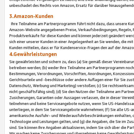
unbeschadet des Rechts von Amazon, Ersatz für darüber hinausgehen
3.Amazon-Kunden
Ihre Teilnahme am Partnerprogramm führt nicht dazu, dass unsere Kun
Amazon-Website angegebenen Preise, Verkaufsbedingungen, Regeln, Ri
Produktverkäufe für diese Kunden und können jederzeit geändert werde
sich einer unserer Kunden in einer Angelegenheit an Sie wenden, die 
Kunden mitteilen, dass er für Kundenservice-Fragen den auf der Ama
4.Gewährleistungen
Sie gewährleisten und sichern zu, dass (a) Sie gemäß dieser Vereinba
betreiben werden; (b) weder Ihre Teilnahme am Partnerprogramm noch d
Bestimmungen, Verordnungen, Vorschriften, Anordnungen, Konzessionen,
Gerichtsurteile und -beschlüsse oder andere Auflagen einer für Sie zu
Datenschutz, Werbung und Marketing) verstoßen; (c) Sie rechtswirksam 
nicht geschäftsfähig sind); (d) Sie den Nutzen der Teilnahme am Partne
Zusicherungen, Garantien oder Aussagen verlassen, die in dieser Verein
teilnehmen und keine Serviceangebote nutzen, wenn Sie US-Handelssa
unterliegen, in dem Sie Serviceangebote wahrnehmen; (f) Sie alle US
amerikanische Ausfuhr- und Wiederausfuhrbeschränkungen einhalten, 
Technologie und Leistungen gelten, und (g) die Angaben, die Sie im 
sind. Sie können Ihre Angaben aktualisieren, indem Sie sich über die 
Wir machen keine Zusicherungen und übernehmen keine Gewährleistun