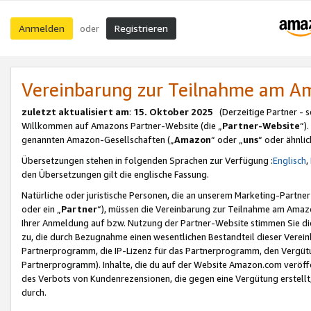
Anmelden
Registrieren
oder
Vereinbarung zur Teilnahme am 
zuletzt aktualisiert am
:
15. Oktober 2025
(Derzeitige Partner - 
Willkommen auf Amazons Partner-Website (die „
Partner-Website
“)
genannten Amazon-Gesellschaften („
Amazon
“ oder „
uns
“ oder ähnli
Übersetzungen stehen in folgenden Sprachen zur Verfügung :
Englisch
,
den Übersetzungen gilt die englische Fassung.
Natürliche oder juristische Personen, die an unserem Marketing-Partn
oder ein „
Partner
“), müssen die Vereinbarung zur Teilnahme am Ama
Ihrer Anmeldung auf bzw. Nutzung der Partner-Website stimmen Sie die
zu, die durch Bezugnahme einen wesentlichen Bestandteil dieser Verei
Partnerprogramm, die IP-Lizenz für das Partnerprogramm, den Vergütu
Partnerprogramm). Inhalte, die du auf der Website Amazon.com veröffe
des Verbots von Kundenrezensionen, die gegen eine Vergütung erstellt, 
durch.