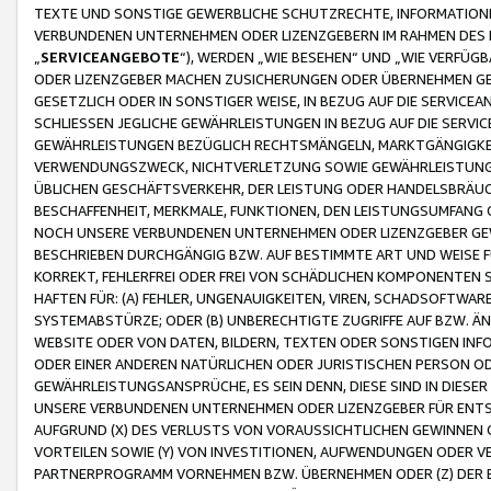
TEXTE UND SONSTIGE GEWERBLICHE SCHUTZRECHTE, INFORMATIONE
VERBUNDENEN UNTERNEHMEN ODER LIZENZGEBERN IM RAHMEN DES
„
SERVICEANGEBOTE
“), WERDEN „WIE BESEHEN“ UND „WIE VERFÜ
ODER LIZENZGEBER MACHEN ZUSICHERUNGEN ODER ÜBERNEHMEN GEW
GESETZLICH ODER IN SONSTIGER WEISE, IN BEZUG AUF DIE SERVI
SCHLIESSEN JEGLICHE GEWÄHRLEISTUNGEN IN BEZUG AUF DIE SERVI
GEWÄHRLEISTUNGEN BEZÜGLICH RECHTSMÄNGELN, MARKTGÄNGIGKEIT
VERWENDUNGSZWECK, NICHTVERLETZUNG SOWIE GEWÄHRLEISTUNGEN 
ÜBLICHEN GESCHÄFTSVERKEHR, DER LEISTUNG ODER HANDELSBRÄUCH
BESCHAFFENHEIT, MERKMALE, FUNKTIONEN, DEN LEISTUNGSUMFANG 
NOCH UNSERE VERBUNDENEN UNTERNEHMEN ODER LIZENZGEBER GEWÄ
BESCHRIEBEN DURCHGÄNGIG BZW. AUF BESTIMMTE ART UND WEISE
KORREKT, FEHLERFREI ODER FREI VON SCHÄDLICHEN KOMPONENTEN
HAFTEN FÜR: (A) FEHLER, UNGENAUIGKEITEN, VIREN, SCHADSOFTW
SYSTEMABSTÜRZE; ODER (B) UNBERECHTIGTE ZUGRIFFE AUF BZW. 
WEBSITE ODER VON DATEN, BILDERN, TEXTEN ODER SONSTIGEN INF
ODER EINER ANDEREN NATÜRLICHEN ODER JURISTISCHEN PERSON OD
GEWÄHRLEISTUNGSANSPRÜCHE, ES SEIN DENN, DIESE SIND IN DIES
UNSERE VERBUNDENEN UNTERNEHMEN ODER LIZENZGEBER FÜR EN
AUFGRUND (X) DES VERLUSTS VON VORAUSSICHTLICHEN GEWINNEN
VORTEILEN SOWIE (Y) VON INVESTITIONEN, AUFWENDUNGEN ODER VE
PARTNERPROGRAMM VORNEHMEN BZW. ÜBERNEHMEN ODER (Z) DER 