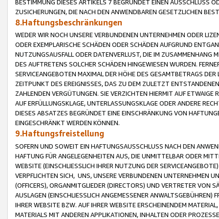
BESTIMMUNG DIESES ARTIKELS 7 BEGRÜNDET EINEN AUSSCHLUSS 
ZUSICHERUNGEN, DIE NACH DEN ANWENDBAREN GESETZLICHEN BE
8.Haftungsbeschränkungen
WEDER WIR NOCH UNSERE VERBUNDENEN UNTERNEHMEN ODER LIZEN
ODER EXEMPLARISCHE SCHÄDEN ODER SCHÄDEN AUFGRUND ENTGANG
NUTZUNGSAUSFALL ODER DATENVERLUST, DIE IM ZUSAMMENHANG MI
DES AUFTRETENS SOLCHER SCHÄDEN HINGEWIESEN WURDEN. FERN
SERVICEANGEBOTEN MAXIMAL DER HÖHE DES GESAMTBETRAGS DER 
ZEITPUNKT DES EREIGNISSES, DAS ZU DEM ZULETZT ENTSTANDENE
ZAHLENDEN VERGÜTUNGEN. SIE VERZICHTEN HIERMIT AUF ETWAIGE 
AUF ERFÜLLUNGSKLAGE, UNTERLASSUNGSKLAGE ODER ANDERE RECHT
DIESES ABSATZES BEGRÜNDET EINE EINSCHRÄNKUNG VON HAFTUNG
EINGESCHRÄNKT WERDEN KÖNNEN.
9.Haftungsfreistellung
SOFERN UND SOWEIT EIN HAFTUNGSAUSSCHLUSS NACH DEN ANWENDB
HAFTUNG FÜR ANGELEGENHEITEN AUS, DIE UNMITTELBAR ODER MITT
WEBSITE (EINSCHLIESSLICH IHRER NUTZUNG DER SERVICEANGEBOTE)
VERPFLICHTEN SICH, UNS, UNSERE VERBUNDENEN UNTERNEHMEN UN
(OFFICERS), ORGANMITGLIEDER (DIRECTORS) UND VERTRETER VON 
AUSLAGEN (EINSCHLIESSLICH ANGEMESSENER ANWALTSGEBÜHREN) FR
IHRER WEBSITE BZW. AUF IHRER WEBSITE ERSCHEINENDEM MATERIAL
MATERIALS MIT ANDEREN APPLIKATIONEN, INHALTEN ODER PROZESSE