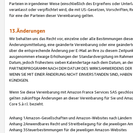
Parteien in irgendeiner Weise (einschließlich des Ergreifens oder Unt
veranlasst oder verpflichtet wird, die mit US-Gesetzen, Vorschriften,
für eine der Parteien dieser Vereinbarung gelten.
13.Änderungen
Wir behalten uns das Recht vor, einzelne oder alle Bestimmungen diese
Änderungsmitteilung, eine geänderte Vereinbarung oder eine geänderte 
über die entsprechende Änderung per E-Mail an Ihre zu diesem Zeitpun
ausgenommen etwaige Erhöhungen der Standardvergütung im Rahmen
Datum, jedoch frühestens sieben Kalendertage nach dem Datum, an de
PARTNERPROGRAMM NACH DEM DATUM DES WIRKSAMWERDENS DER Ä
WENN SIE MIT EINER ÄNDERUNG NICHT EINVERSTANDEN SIND, HABEN S
KÜNDIGEN.
Wenn Sie diese Vereinbarung mit Amazon France Services SAS geschlo
gelten zukünftige Änderungen an dieser Vereinbarung für Sie und Ama
Core S.à r.l. bezieht.
Anhang 1Amazon-Gesellschaften und Amazon-Websites nach Ländern
Anhang 2Anwendbares Recht und Streitbeilegung für die jeweiligen 
Anhang 3Steuerbestimmungen für die jeweiligen Amazon-Websites