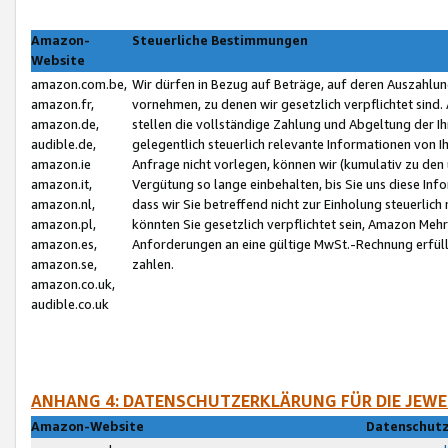
Amazon-
Steuerliche Bestimmungen
Website
amazon.com.be,
Wir dürfen in Bezug auf Beträge, auf deren Auszahlun
amazon.fr,
vornehmen, zu denen wir gesetzlich verpflichtet sind
amazon.de,
stellen die vollständige Zahlung und Abgeltung der 
audible.de,
gelegentlich steuerlich relevante Informationen von I
amazon.ie
Anfrage nicht vorlegen, können wir (kumulativ zu de
amazon.it,
Vergütung so lange einbehalten, bis Sie uns diese Inf
amazon.nl,
dass wir Sie betreffend nicht zur Einholung steuerlich 
amazon.pl,
könnten Sie gesetzlich verpflichtet sein, Amazon Meh
amazon.es,
Anforderungen an eine gültige MwSt.-Rechnung erfüllt
amazon.se,
zahlen.
amazon.co.uk,
audible.co.uk
ANHANG 4: DATENSCHUTZERKLÄRUNG FÜR DIE JEWE
Amazon-Website
Datenschutz