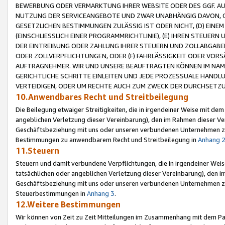
BEWERBUNG ODER VERMARKTUNG IHRER WEBSITE ODER DES GGF. AUF 
NUTZUNG DER SERVICEANGEBOTE UND ZWAR UNABHÄNGIG DAVON, O
GESETZLICHEN BESTIMMUNGEN ZULÄSSIG IST ODER NICHT, (D) EINE
(EINSCHLIESSLICH EINER PROGRAMMRICHTLINIE), (E) IHREN STEUER
DER EINTREIBUNG ODER ZAHLUNG IHRER STEUERN UND ZOLLABGAB
ODER ZOLLVERPFLICHTUNGEN, ODER (F) FAHRLÄSSIGKEIT ODER VORS
AUFTRAGNEHMER. WIR UND UNSERE BEAUFTRAGTEN KÖNNEN IM NAME
GERICHTLICHE SCHRITTE EINLEITEN UND JEDE PROZESSUALE HAND
VERTEIDIGEN, ODER UM RECHTE AUCH ZUM ZWECK DER DURCHSETZU
10.Anwendbares Recht und Streitbeilegung
Die Beilegung etwaiger Streitigkeiten, die in irgendeiner Weise mit de
angeblichen Verletzung dieser Vereinbarung), den im Rahmen dieser Ve
Geschäftsbeziehung mit uns oder unseren verbundenen Unternehmen zu
Bestimmungen zu anwendbarem Recht und Streitbeilegung in
Anhang 
11.Steuern
Steuern und damit verbundene Verpflichtungen, die in irgendeiner Wei
tatsächlichen oder angeblichen Verletzung dieser Vereinbarung), den 
Geschäftsbeziehung mit uns oder unseren verbundenen Unternehmen z
Steuerbestimmungen in
Anhang 3
.
12.Weitere Bestimmungen
Wir können von Zeit zu Zeit Mitteilungen im Zusammenhang mit dem Par