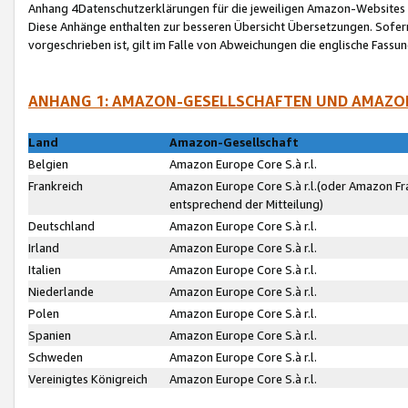
Anhang 4Datenschutzerklärungen für die jeweiligen Amazon-Websites
Diese Anhänge enthalten zur besseren Übersicht Übersetzungen. Sofe
vorgeschrieben ist, gilt im Falle von Abweichungen die englische Fass
ANHANG 1: AMAZON-GESELLSCHAFTEN UND AMAZO
Land
Amazon-Gesellschaft
Belgien
Amazon Europe Core S.à r.l.
Frankreich
Amazon Europe Core S.à r.l.(oder Amazon Fr
entsprechend der Mitteilung)
Deutschland
Amazon Europe Core S.à r.l.
Irland
Amazon Europe Core S.à r.l.
Italien
Amazon Europe Core S.à r.l.
Niederlande
Amazon Europe Core S.à r.l.
Polen
Amazon Europe Core S.à r.l.
Spanien
Amazon Europe Core S.à r.l.
Schweden
Amazon Europe Core S.à r.l.
Vereinigtes Königreich
Amazon Europe Core S.à r.l.