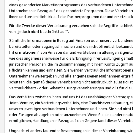
eines gesonderten Marketingprogramms des verbundenen Unternehmens
Unternehmen in Bezug auf das gesonderte Programm. Diese Vereinbarung
Ihnen und uns im Hinblick auf das Partnerprogramm dar und ersetzt al
Für die Zwecke dieser Vereinbarung verstehen sich die Begriffe „schließ
von „jedoch nicht beschränkt auf“.
Sämtliche Informationen in Bezug auf Amazon oder unsere verbunde
bereitstellen oder zugänglich machen und die nicht öffentlich bekannt bz
Informationen
“ von Amazon dar und verbleiben im alleinigen Eigent
wie dies angemessenerweise für die Erbringung Ihrer Leistungen gemäß d
juristischen Personen, die im Zusammenhang mit Ihrem Konto Zugriff au
Pflichten kennen und einhalten. Sie werden Vertrauliche Informationen 
Unternehmen) weitergeben und alle angemessenen Maßnahmen ergreifen
schützen, die gemäß dieser Vereinbarung nicht ausdrücklich zulässig is
Vertraulichkeits- oder Geheimhaltungsvereinbarungen und gilt für die
Das Verhältnis zwischen Ihnen und uns ist das unabhängiger Vertragspa
Joint-Venture, ein Vertretungsverhältnis, eine Franchisevereinbarung, 
unseren jeweiligen verbundenen Unternehmen und Ihnen. Sie sind ni
oder Zusagen abzugeben oder anzunehmen. Wenn Sie eine andere natürli
ermöglichen, Handlungen in Bezug auf den Gegenstand dieser Vereinbar
Ungeachtet anders lautender Bestimmungen in dieser Vereinbarung wird