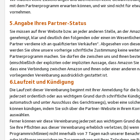
mit dem Partnerprogramm erwarten können, und wir sind nicht für etwa
vornehmen.
5.Angabe Ihres Partner-Status
Sie müssen auf Ihrer Website bzw. an jeder anderen Stelle, an der Am
genehmigt, klar und deutlich den folgenden oder einen im Wesentlichen
Partner verdiene ich an qualifizierten Verkäufen“. Abgesehen von die
werden Sie ohne unsere vorherige schriftliche Zustimmung keine weite
Partnerprogramm machen. Sie dürfen die zwischen uns und Ihnen best
(einschließlich der expliziten oder impliziten Aussage, dass Amazon Si
dass eine Verbindung zwischen Amazon und Ihnen oder einer anderen natü
vorliegenden Vereinbarung ausdrücklich gestattet ist.
6.Laufzeit und Kündigung
Die Laufzeit dieser Vereinbarung beginnt mit Ihrer Anmeldung für die 
jederzeit ordentlich oder aus wichtigem Grund durch schriftliche Kündi
automatisch und unter Ausschluss des Gerichtswegs), wobei eine solch
können kündigen, indem Sie sich über die Partner-Website in Ihrem Ko
auswählen.
Ferner können wir diese Vereinbarung jederzeit aus wichtigem Grund dur
Sie Ihre Pflichten aus dieser Vereinbarung erheblich verletzen; (b) wen
Programmrichtlinien) nicht innerhalb von 7 Tagen nach unserer Benachr
oder Haftungsansprüchen im Zusammenhang mit Ihrer Teilnahme am Pa