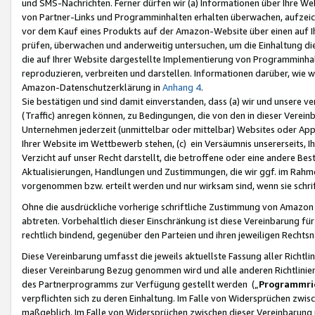
und SMS-Nachrichten. Ferner dürfen wir (a) Informationen über Ihre We
von Partner-Links und Programminhalten erhalten überwachen, aufzei
vor dem Kauf eines Produkts auf der Amazon-Website über einen auf Ih
prüfen, überwachen und anderweitig untersuchen, um die Einhaltung dies
die auf Ihrer Website dargestellte Implementierung von Programminhalt
reproduzieren, verbreiten und darstellen. Informationen darüber, wie w
Amazon-Datenschutzerklärung in
Anhang 4
.
Sie bestätigen und sind damit einverstanden, dass (a) wir und unsere 
(Traffic) anregen können, zu Bedingungen, die von den in dieser Vere
Unternehmen jederzeit (unmittelbar oder mittelbar) Websites oder Appl
Ihrer Website im Wettbewerb stehen, (c) ein Versäumnis unsererseits, I
Verzicht auf unser Recht darstellt, die betroffene oder eine andere B
Aktualisierungen, Handlungen und Zustimmungen, die wir ggf. im Rahme
vorgenommen bzw. erteilt werden und nur wirksam sind, wenn sie schri
Ohne die ausdrückliche vorherige schriftliche Zustimmung von Amazon
abtreten. Vorbehaltlich dieser Einschränkung ist diese Vereinbarung f
rechtlich bindend, gegenüber den Parteien und ihren jeweiligen Rech
Diese Vereinbarung umfasst die jeweils aktuellste Fassung aller Richtli
dieser Vereinbarung Bezug genommen wird und alle anderen Richtlinie
des Partnerprogramms zur Verfügung gestellt werden („
Programmric
verpflichten sich zu deren Einhaltung. Im Falle von Widersprüchen zwi
maßgeblich. Im Falle von Widersprüchen zwischen dieser Vereinbarun