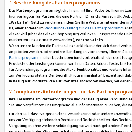
1.Beschreibung des Partnerprogramms
Das Partnerprogramm ermöglicht Ihnen, mit Ihrer Website, Ihren nutzer
(nur verfügbar für Partner, die eine Partner-ID für die Amazon UK We
„
Website
“) Geld zu verdienen, indem Sie Ihre Website mit einer der in
ist, einer anderen im
Vergütungskatalog für das Partnerprogramm
enth
Alexa Skill (über das Alexa Shopping Kit) verlinken. Entsprechende Lin
markierten Link-Formate verwenden („
Partner-Links
“).
Wenn unsere Kunden die Partner-Links anklicken oder sich damit verbi
angeboten werden, oder andere Handlungen vornehmen, können Sie eine
Partnerprogramm
näher beschrieben (und vorbehaltlich der dort festg
Produkte oder Leistungen können wir Ihnen Daten, Bilder, Texte, Linkfo
für Anwendungsprogramme, die Alexa-Funktionalität und weitere Inf
zur Verfügung stellen. Der Begriff „Programminhalte“ bezieht sich dabe
in Bezug auf Produkte, die auf Websites angeboten werden, bei denen 
2.Compliance-Anforderungen für das Partnerprog
Ihre Teilnahme am Partnerprogramm und der Bezug einer Vergütung setz
Sie sind verpflichtet, uns umgehend alle Informationen zu geben, die w
Für den Fall, dass Sie gegen diese Vereinbarung oder andere anwendba
uns zur Verfügung stehenden Rechten und Rechtsbehelfen, das Recht vo
Vergütungen ohne weitere Ankündigung (soweit nach geltendem Recht z
entsprechende Vergütungen zu haben) und zwar unabhängig davon, ob 