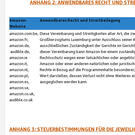
ANHANG 2: ANWENDBARES RECHT UND STRE
Amazon-
Anwendbares Recht und Streitbeilegung
Website
amazon.com.be,
Diese Vereinbarung und Streitigkeiten aller Art, die 
amazon.fr,
Großherzogtums Luxemburg unter Ausschluss seiner Kol
amazon.de,
ausschließlichen Zuständigkeit der Gerichte im Geri
audible.de,
dieser Vereinbarung kann Amazon bei einem zuständig
amazon.ie
Rechtsschutz wegen einer tatsächlichen oder angebli
amazon.it,
Amazon oder einer anderen natürlichen oder juristisc
amazon.nl,
Rechte in Bezug auf die Programminhalte besonderer,
amazon.pl,
Wert darstellen, dessen Verlust nicht ohne Weiteres e
amazon.es,
ausgeglichen werden kann.
amazon.se,
amazon.co.uk,
audible.co.uk
ANHANG 3: STEUERBESTIMMUNGEN FÜR DIE JEWEIL