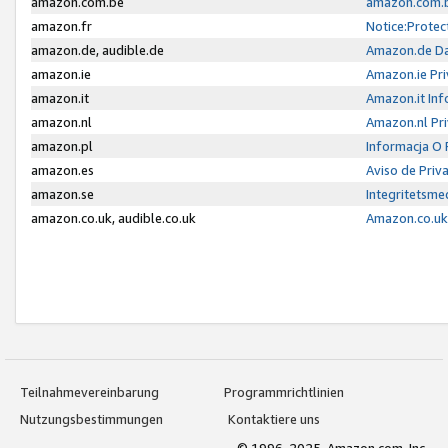
amazon.com.be
amazon.com.b
amazon.fr
Notice:Protec
amazon.de, audible.de
Amazon.de Da
amazon.ie
Amazon.ie Pri
amazon.it
Amazon.it Inf
amazon.nl
Amazon.nl Pri
amazon.pl
Informacja O
amazon.es
Aviso de Priv
amazon.se
Integritetsm
amazon.co.uk, audible.co.uk
Amazon.co.uk 
Teilnahmevereinbarung
Programmrichtlinien
Nutzungsbestimmungen
Kontaktiere uns