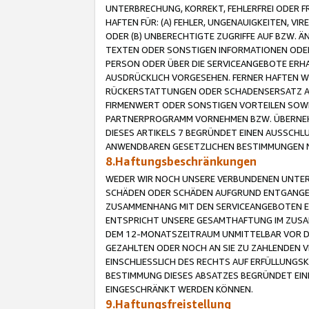
UNTERBRECHUNG, KORREKT, FEHLERFREI ODER 
HAFTEN FÜR: (A) FEHLER, UNGENAUIGKEITEN, 
ODER (B) UNBERECHTIGTE ZUGRIFFE AUF BZW. 
TEXTEN ODER SONSTIGEN INFORMATIONEN ODER 
PERSON ODER ÜBER DIE SERVICEANGEBOTE ERHA
AUSDRÜCKLICH VORGESEHEN. FERNER HAFTEN 
RÜCKERSTATTUNGEN ODER SCHADENSERSATZ AU
FIRMENWERT ODER SONSTIGEN VORTEILEN SOWIE
PARTNERPROGRAMM VORNEHMEN BZW. ÜBERNEHM
DIESES ARTIKELS 7 BEGRÜNDET EINEN AUSSCH
ANWENDBAREN GESETZLICHEN BESTIMMUNGEN 
8.Haftungsbeschränkungen
WEDER WIR NOCH UNSERE VERBUNDENEN UNTERN
SCHÄDEN ODER SCHÄDEN AUFGRUND ENTGANGENE
ZUSAMMENHANG MIT DEN SERVICEANGEBOTEN EN
ENTSPRICHT UNSERE GESAMTHAFTUNG IM ZUSAM
DEM 12-MONATSZEITRAUM UNMITTELBAR VOR DE
GEZAHLTEN ODER NOCH AN SIE ZU ZAHLENDEN V
EINSCHLIESSLICH DES RECHTS AUF ERFÜLLUNGS
BESTIMMUNG DIESES ABSATZES BEGRÜNDET EI
EINGESCHRÄNKT WERDEN KÖNNEN.
9.Haftungsfreistellung