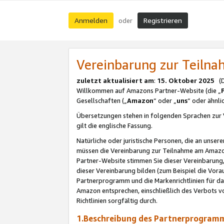
Anmelden
Registrieren
oder
Vereinbarung zur Teil
zuletzt aktualisiert am
:
15. Oktober 2025
(De
Willkommen auf Amazons Partner-Website (die „
Gesellschaften („
Amazon
“ oder „
uns
“ oder ähnl
Übersetzungen stehen in folgenden Sprachen zur 
gilt die englische Fassung.
Natürliche oder juristische Personen, die an uns
müssen die Vereinbarung zur Teilnahme am Amaz
Partner-Website stimmen Sie dieser Vereinbarung,
dieser Vereinbarung bilden (zum Beispiel die Vo
Partnerprogramm und die Markenrichtlinien für da
Amazon entsprechen, einschließlich des Verbots vo
Richtlinien sorgfältig durch.
1.Beschreibung des Partnerprogra