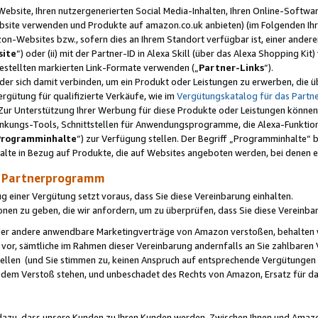
ebsite, Ihren nutzergenerierten Social Media-Inhalten, Ihren Online-Softwar
ebsite verwenden und Produkte auf amazon.co.uk anbieten) (im Folgenden Ihr
-Websites bzw., sofern dies an Ihrem Standort verfügbar ist, einer ander
ite
“) oder (ii) mit der Partner-ID in Alexa Skill (über das Alexa Shopping Ki
estellten markierten Link-Formate verwenden („
Partner-Links
“).
oder sich damit verbinden, um ein Produkt oder Leistungen zu erwerben, di
gütung für qualifizierte Verkäufe, wie im
Vergütungskatalog für das Part
Zur Unterstützung Ihrer Werbung für diese Produkte oder Leistungen können w
linkungs-Tools, Schnittstellen für Anwendungsprogramme, die Alexa-Funktion
Programminhalte
“) zur Verfügung stellen. Der Begriff „Programminhalte“ be
halte in Bezug auf Produkte, die auf Websites angeboten werden, bei denen 
as Partnerprogramm
einer Vergütung setzt voraus, dass Sie diese Vereinbarung einhalten.
ionen zu geben, die wir anfordern, um zu überprüfen, dass Sie diese Vereinba
oder andere anwendbare Marketingverträge von Amazon verstoßen, behalten w
 vor, sämtliche im Rahmen dieser Vereinbarung andernfalls an Sie zahlbare
tellen (und Sie stimmen zu, keinen Anspruch auf entsprechende Vergütungen
 dem Verstoß stehen, und unbeschadet des Rechts von Amazon, Ersatz für 
azu, dass unsere Kunden zu Ihren Kunden werden. Zwischen Ihnen und Amaz