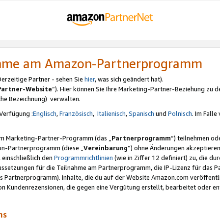
nahme am Amazon-Partnerprogramm
rzeitige Partner - sehen Sie
hier
, was sich geändert hat).
Partner-Website
“). Hier können Sie Ihre Marketing-Partner-Beziehung zu d
iche Bezeichnung) verwalten.
Verfügung :
Englisch
,
Französisch
,
Italienisch
,
Spanisch
und
Polnisch
. Im Fall
erem Marketing-Partner-Programm (das „
Partnerprogramm
“) teilnehmen od
on-Partnerprogramm (diese „
Vereinbarung
“) ohne Änderungen akzeptieren
 einschließlich den
Programmrichtlinien
(wie in Ziffer 12 definiert) zu, die 
raussetzungen für die Teilnahme am Partnerprogramm, die IP-Lizenz für das
s Partnerprogramm). Inhalte, die du auf der Website Amazon.com veröffentl
n Kundenrezensionen, die gegen eine Vergütung erstellt, bearbeitet oder ent
mms