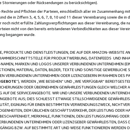
ge Stornierungen oder Rücksendungen zu berücksichtigen).
 Rechte und Pflichten der Parteien, einschließlich aller im Zusammenhang m
 die in Ziffern 3, 4, 5, 6, 7, 8, 10 und 11 dieser Vereinbarung sowie die in
er noch nicht erfüllte Zahlungsverpflichtungen aus dieser Vereinbarung, die
arteien nicht von den bereits entstandenen Verbindlichkeiten aus dieser Ver
gung begangen wurde.
 PRODUKTE UND DIENSTLEISTUNGEN, DIE AUF DER AMAZON-WEBSITE AN
GRAMMIERSCHNITTSTELLE FÜR PRODUKTWERBUNG, DATENFEEDS UND INH
-NAMEN, MARKEN UND LOGOS UNSERER VERBUNDENEN UNTERNEHMEN (EIN
IONEN, MATERIAL, DATEN, BILDER, TEXTE UND SONSTIGE GEWERBLICHE 
EREN VERBUNDENEN UNTERNEHMEN ODER LIZENZGEBERN IM RAHMEN DES 
NGEBOTE
“), WERDEN „WIE BESEHEN“ UND „WIE VERFÜGBAR“ BEREITGEST
CHERUNGEN ODER ÜBERNEHMEN GEWÄHRLEISTUNGEN GLEICH WELCHER AR
ZUG AUF DIE SERVICEANGEBOTE. WIR UND UNSERE VERBUNDENEN UNTERNEH
ANGEBOTE AUS; DIES SCHLIESST ETWAIGE STILLSCHWEIGENDE GEWÄHRLE
LITÄT, EIGNUNG FÜR EINEN BESTIMMTEN VERWENDUNGSZWECK, NICHTVER
OGENHEITEN, DEM ÜBLICHEN GESCHÄFTSVERKEHR, DER LEISTUNG ODER H
 BESCHAFFENHEIT, MERKMALE, FUNKTIONEN, DEN LEISTUNGSUMFANG ODER
VERBUNDENEN UNTERNEHMEN ODER LIZENZGEBER GEWÄHRLEISTEN, DASS D
HGÄNGIG BZW. AUF BESTIMMTE ART UND WEISE FUNKTIONIEREN WERDEN 