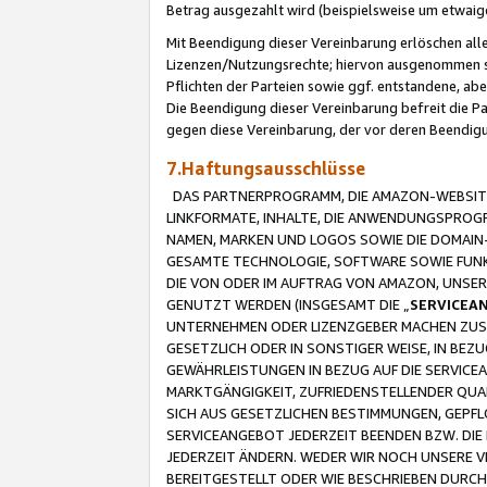
Betrag ausgezahlt wird (beispielsweise um etwai
Mit Beendigung dieser Vereinbarung erlöschen alle
Lizenzen/Nutzungsrechte; hiervon ausgenommen sind
Pflichten der Parteien sowie ggf. entstandene, ab
Die Beendigung dieser Vereinbarung befreit die P
gegen diese Vereinbarung, der vor deren Beendi
7.Haftungsausschlüsse
DAS PARTNERPROGRAMM, DIE AMAZON-WEBSITE,
LINKFORMATE, INHALTE, DIE ANWENDUNGSPRO
NAMEN, MARKEN UND LOGOS SOWIE DIE DOMAIN
GESAMTE TECHNOLOGIE, SOFTWARE SOWIE FUNKT
DIE VON ODER IM AUFTRAG VON AMAZON, UNS
GENUTZT WERDEN (INSGESAMT DIE „
SERVICEA
UNTERNEHMEN ODER LIZENZGEBER MACHEN ZUSI
GESETZLICH ODER IN SONSTIGER WEISE, IN BE
GEWÄHRLEISTUNGEN IN BEZUG AUF DIE SERVICE
MARKTGÄNGIGKEIT, ZUFRIEDENSTELLENDER QUA
SICH AUS GESETZLICHEN BESTIMMUNGEN, GEPFL
SERVICEANGEBOT JEDERZEIT BEENDEN BZW. DIE
JEDERZEIT ÄNDERN. WEDER WIR NOCH UNSERE 
BEREITGESTELLT ODER WIE BESCHRIEBEN DURC