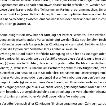
usgenommen dies ist nach dem anwendbaren Recht erforderlich, werden Sie 
f diese Vereinbarung oder Ihre Teilnahme am Partnerprogramm machen. Sie d
usschmücken (einschließlich der expliziten oder impliziten Aussage, dass A
 eine Verbindung zwischen Amazon und Ihnen oder einer anderen natürlichen 
rücklich gestattet ist.
r Anmeldung für die bzw. mit der Nutzung der Partner-Website. Diese Vereinb
gung an die jeweils andere Partei gekündigt werden (falls nach lokalem Rech
n Kalendertage nach Ausspruch der Kündigung wirksam wird. Sie können kündi
ngen“ die Option zum Schließen Ihres Kontos auswählen.
 wichtigem Grund durch schriftliche Kündigung an Sie fristlos kündigen oder I
 Sie darüber hinaus anderweitige Verstöße gegen diese Vereinbarung (einschli
ben; (c) wenn wir befürchten, dass Amazon potenziellen Rechts- oder Haftu
nnte; (d) wenn Ihre Teilnahme am Partnerprogramm für betrügerische, irref
das Ansehen von Amazon durch Sie oder Ihre Teilnahme am Partnerprogramm b
ieser Vereinbarung oder den gemäß dieser Vereinbarung von den Vertragspa
liegen könnte; (g) wenn wir diese Vereinbarung mit Ihnen oder anderen Perso
 der Vergangenheit, gleich aus welchem Grund, gekündigt hatten (oder Ihr Ko
rm beenden. Vorsorglich und ohne Einschränkung des vorstehenden Absatzes
richtlinien als erheblicher Verstoß gegen diese Vereinbarung.
e Vergütungen nach einer Kündigung für einen angemessenen Zeitraum zurückb