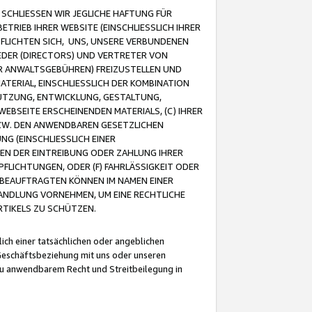
CHLIESSEN WIR JEGLICHE HAFTUNG FÜR
TRIEB IHRER WEBSITE (EINSCHLIESSLICH IHRER
FLICHTEN SICH, UNS, UNSERE VERBUNDENEN
EDER (DIRECTORS) UND VERTRETER VON
R ANWALTSGEBÜHREN) FREIZUSTELLEN UND
ATERIAL, EINSCHLIESSLICH DER KOMBINATION
NUTZUNG, ENTWICKLUNG, GESTALTUNG,
EBSEITE ERSCHEINENDEN MATERIALS, (C) IHRER
ZW. DEN ANWENDBAREN GESETZLICHEN
NG (EINSCHLIESSLICH EINER
BEN DER EINTREIBUNG ODER ZAHLUNG IHRER
LICHTUNGEN, ODER (F) FAHRLÄSSIGKEIT ODER
 BEAUFTRAGTEN KÖNNEN IM NAMEN EINER
HANDLUNG VORNEHMEN, UM EINE RECHTLICHE
TIKELS ZU SCHÜTZEN.
ich einer tatsächlichen oder angeblichen
Geschäftsbeziehung mit uns oder unseren
u anwendbarem Recht und Streitbeilegung in