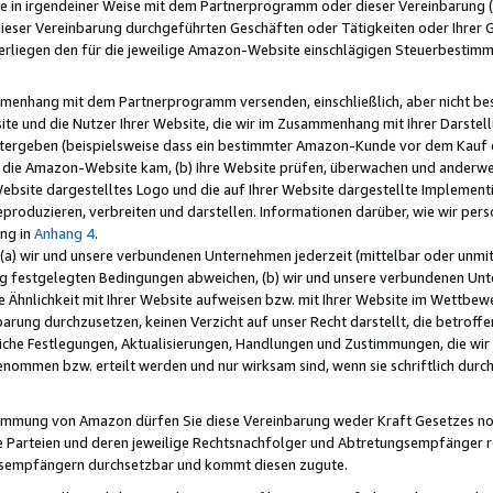
e in irgendeiner Weise mit dem Partnerprogramm oder dieser Vereinbarung (ei
ieser Vereinbarung durchgeführten Geschäften oder Tätigkeiten oder Ihrer 
liegen den für die jeweilige Amazon-Website einschlägigen Steuerbestim
mmenhang mit dem Partnerprogramm versenden, einschließlich, aber nicht be
site und die Nutzer Ihrer Website, die wir im Zusammenhang mit Ihrer Darst
itergeben (beispielsweise dass ein bestimmter Amazon-Kunde vor dem Kauf
uf die Amazon-Website kam, (b) Ihre Website prüfen, überwachen und anderwei
r Website dargestelltes Logo und die auf Ihrer Website dargestellte Impleme
reproduzieren, verbreiten und darstellen. Informationen darüber, wie wir per
ng in
Anhang 4
.
 (a) wir und unsere verbundenen Unternehmen jederzeit (mittelbar oder unmit
ng festgelegten Bedingungen abweichen, (b) wir und unsere verbundenen Unte
 Ähnlichkeit mit Ihrer Website aufweisen bzw. mit Ihrer Website im Wettbewer
barung durchzusetzen, keinen Verzicht auf unser Recht darstellt, die betrof
liche Festlegungen, Aktualisierungen, Handlungen und Zustimmungen, die wi
enommen bzw. erteilt werden und nur wirksam sind, wenn sie schriftlich dur
stimmung von Amazon dürfen Sie diese Vereinbarung weder Kraft Gesetzes no
die Parteien und deren jeweilige Rechtsnachfolger und Abtretungsempfänger 
ngsempfängern durchsetzbar und kommt diesen zugute.