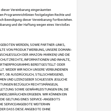
it dieser Vereinbarung eingeräumten
 den Programmrichtlinien festgelegten Rechte und
 nach Beendigung dieser Vereinbarung fortbestehen.
einbarung und der Haftung wegen eines Verstoßes
GEBOTEN WERDEN, SOWIE PARTNER-LINKS,
ALTE VON PRODUKTWERBUNG, UNSERE DOMAIN-
SCHLIESSLICH DER AMAZON-MARKEN) UND DIE
SCHUTZRECHTE, INFORMATIONEN UND INHALTE,
PARTNERPROGRAMMS BEREITGESTELLT ODER
ELLT. WEDER WIR NOCH UNSERE VERBUNDENEN
T, OB AUSDRÜCKLICH, STILLSCHWEIGEND,
MEN UND LIZENZGEBER SCHLIESSEN JEGLICHE
ISTUNGEN BEZÜGLICH RECHTSMÄNGELN,
LETZUNG SOWIE GEWÄHRLEISTUNGEN EIN, DIE
ANDELSBRÄUCHEN ERGEBEN. WIR KÖNNEN EIN
 DIE GELTUNG EINES SERVICE-ANGEBOTS
IE SERVICEANGEBOTE WEITERHIN
ODER DASS DIESE ANGEBOTE OHNE