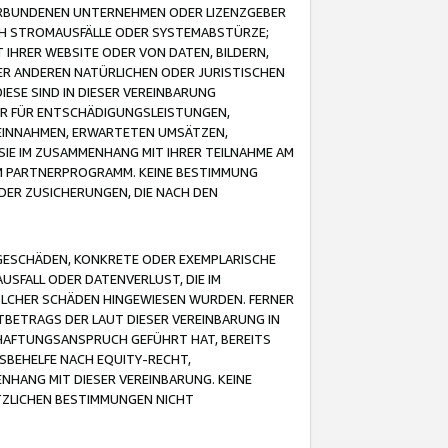
VERBUNDENEN UNTERNEHMEN ODER LIZENZGEBER
ICH STROMAUSFÄLLE ODER SYSTEMABSTÜRZE;
IHRER WEBSITE ODER VON DATEN, BILDERN,
ER ANDEREN NATÜRLICHEN ODER JURISTISCHEN
ESE SIND IN DIESER VEREINBARUNG
R FÜR ENTSCHÄDIGUNGSLEISTUNGEN,
EINNAHMEN, ERWARTETEN UMSÄTZEN,
SIE IM ZUSAMMENHANG MIT IHRER TEILNAHME AM
M PARTNERPROGRAMM. KEINE BESTIMMUNG
DER ZUSICHERUNGEN, DIE NACH DEN
GESCHÄDEN, KONKRETE ODER EXEMPLARISCHE
SFALL ODER DATENVERLUST, DIE IM
OLCHER SCHÄDEN HINGEWIESEN WURDEN. FERNER
BETRAGS DER LAUT DIESER VEREINBARUNG IN
HAFTUNGSANSPRUCH GEFÜHRT HAT, BEREITS
SBEHELFE NACH EQUITY-RECHT,
NHANG MIT DIESER VEREINBARUNG. KEINE
TZLICHEN BESTIMMUNGEN NICHT