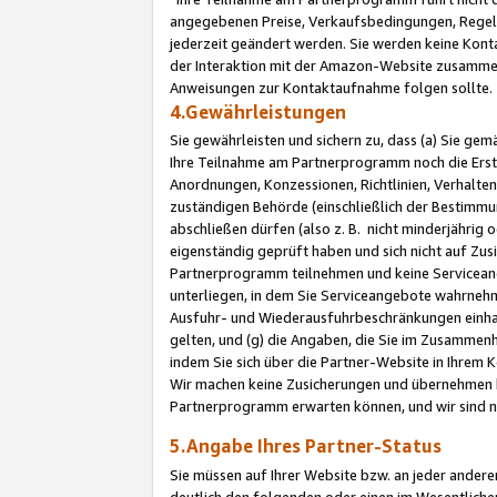
angegebenen Preise, Verkaufsbedingungen, Regeln
jederzeit geändert werden. Sie werden keine Konta
der Interaktion mit der Amazon-Website zusamme
Anweisungen zur Kontaktaufnahme folgen sollte.
4.Gewährleistungen
Sie gewährleisten und sichern zu, dass (a) Sie g
Ihre Teilnahme am Partnerprogramm noch die Erst
Anordnungen, Konzessionen, Richtlinien, Verhalten
zuständigen Behörde (einschließlich der Bestimmu
abschließen dürfen (also z. B. nicht minderjährig
eigenständig geprüft haben und sich nicht auf Zusi
Partnerprogramm teilnehmen und keine Servicean
unterliegen, in dem Sie Serviceangebote wahrneh
Ausfuhr- und Wiederausfuhrbeschränkungen einhal
gelten, und (g) die Angaben, die Sie im Zusammen
indem Sie sich über die Partner-Website in Ihrem
Wir machen keine Zusicherungen und übernehmen 
Partnerprogramm erwarten können, und wir sind n
5.Angabe Ihres Partner-Status
Sie müssen auf Ihrer Website bzw. an jeder ander
deutlich den folgenden oder einen im Wesentlichen