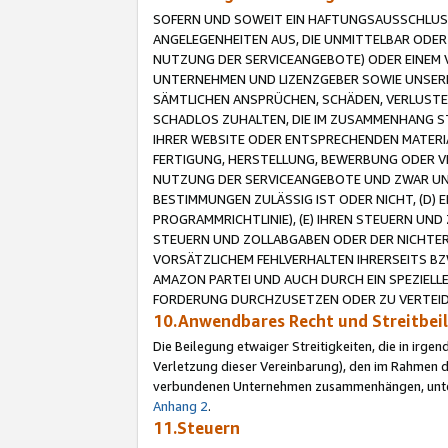
SOFERN UND SOWEIT EIN HAFTUNGSAUSSCHLUSS
ANGELEGENHEITEN AUS, DIE UNMITTELBAR ODER 
NUTZUNG DER SERVICEANGEBOTE) ODER EINEM V
UNTERNEHMEN UND LIZENZGEBER SOWIE UNSERE 
SÄMTLICHEN ANSPRÜCHEN, SCHÄDEN, VERLUSTE
SCHADLOS ZUHALTEN, DIE IM ZUSAMMENHANG STE
IHRER WEBSITE ODER ENTSPRECHENDEN MATERIA
FERTIGUNG, HERSTELLUNG, BEWERBUNG ODER VE
NUTZUNG DER SERVICEANGEBOTE UND ZWAR UN
BESTIMMUNGEN ZULÄSSIG IST ODER NICHT, (D) 
PROGRAMMRICHTLINIE), (E) IHREN STEUERN UN
STEUERN UND ZOLLABGABEN ODER DER NICHTER
VORSÄTZLICHEM FEHLVERHALTEN IHRERSEITS BZ
AMAZON PARTEI UND AUCH DURCH EIN SPEZIELL
FORDERUNG DURCHZUSETZEN ODER ZU VERTEIDI
10.Anwendbares Recht und Streitbe
Die Beilegung etwaiger Streitigkeiten, die in irg
Verletzung dieser Vereinbarung), den im Rahmen d
verbundenen Unternehmen zusammenhängen, unterl
Anhang 2
.
11.Steuern