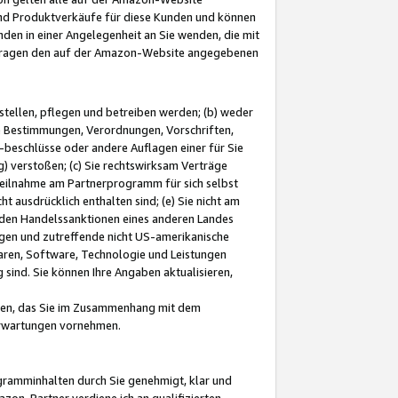
und Produktverkäufe für diese Kunden und können
nden in einer Angelegenheit an Sie wenden, die mit
e-Fragen den auf der Amazon-Website angegebenen
stellen, pflegen und betreiben werden; (b) weder
e Bestimmungen, Verordnungen, Vorschriften,
-beschlüsse oder andere Auflagen einer für Sie
 verstoßen; (c) Sie rechtswirksam Verträge
r Teilnahme am Partnerprogramm für sich selbst
t ausdrücklich enthalten sind; (e) Sie nicht am
den Handelssanktionen eines anderen Landes
gen und zutreffende nicht US-amerikanische
ren, Software, Technologie und Leistungen
sind. Sie können Ihre Angaben aktualisieren,
men, das Sie im Zusammenhang mit dem
 Erwartungen vornehmen.
ogramminhalten durch Sie genehmigt, klar und
zon-Partner verdiene ich an qualifizierten