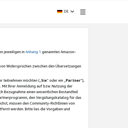
DE
en jeweiligen in
Anhang 1
genannten Amazon-
e von Widersprüchen zwischen den Übersetzungen
er teilnehmen möchten („
Sie
“ oder ein „
Partner
“),
. Mit Ihrer Anmeldung auf bzw. Nutzung der
durch Bezugnahme einen wesentlichen Bestandteil
 Partnerprogramm, den Vergütungskatalog für das
ichst, müssen den Community-Richtlinien von
fernt werden. Bitte lies die Vorgaben und