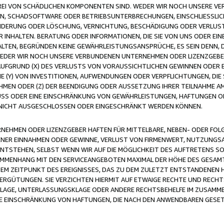
FREI VON SCHÄDLICHEN KOMPONENTEN SIND. WEDER WIR NOCH UNSERE 
VIREN, SCHADSOFTWARE ODER BETRIEBSUNTERBRECHUNGEN, EINSCHLIESSL
ÄNDERUNG ODER LÖSCHUNG, VERNICHTUNG, BESCHÄDIGUNG ODER VERLUST 
INHALTEN. BERATUNG ODER INFORMATIONEN, DIE SIE VON UNS ODER EIN
LTEN, BEGRÜNDEN KEINE GEWÄHRLEISTUNGSANSPRÜCHE, ES SEIN DENN, DI
WEDER WIR NOCH UNSERE VERBUNDENEN UNTERNEHMEN ODER LIZENZGEBE
FGRUND (X) DES VERLUSTS VON VORAUSSICHTLICHEN GEWINNEN ODER 
 (Y) VON INVESTITIONEN, AUFWENDUNGEN ODER VERPFLICHTUNGEN, DIE 
EN ODER (Z) DER BEENDIGUNG ODER AUSSETZUNG IHRER TEILNAHME A
LUSS ODER EINE EINSCHRÄNKUNG VON GEWÄHRLEISTUNGEN, HAFTUNGEN O
NICHT AUSGESCHLOSSEN ODER EINGESCHRÄNKT WERDEN KÖNNEN.
EHMEN ODER LIZENZGEBER HAFTEN FÜR MITTELBARE, NEBEN- ODER FOL
R EINNAHMEN ODER GEWINNE, VERLUST VON FIRMENWERT, NUTZUNGSAU
TSTEHEN, SELBST WENN WIR AUF DIE MÖGLICHKEIT DES AUFTRETENS S
MENHANG MIT DEN SERVICEANGEBOTEN MAXIMAL DER HÖHE DES GESAMT
M ZEITPUNKT DES EREIGNISSES, DAS ZU DEM ZULETZT ENTSTANDENEN 
ERGÜTUNGEN. SIE VERZICHTEN HIERMIT AUF ETWAIGE RECHTE UND RECHT
KLAGE, UNTERLASSUNGSKLAGE ODER ANDERE RECHTSBEHELFE IM ZUSAMME
NE EINSCHRÄNKUNG VON HAFTUNGEN, DIE NACH DEN ANWENDBAREN GESE