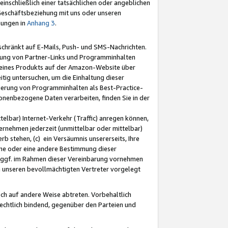
nschließlich einer tatsächlichen oder angeblichen
Geschäftsbeziehung mit uns oder unseren
mungen in
Anhang 3
.
schränkt auf E-Mails, Push- und SMS-Nachrichten.
ellung von Partner-Links und Programminhalten
 eines Produkts auf der Amazon-Website über
tig untersuchen, um die Einhaltung dieser
ntierung von Programminhalten als Best-Practice-
sonenbezogene Daten verarbeiten, finden Sie in der
telbar) Internet-Verkehr (Traffic) anregen können,
rnehmen jederzeit (unmittelbar oder mittelbar)
b stehen, (c) ein Versäumnis unsererseits, Ihre
fene oder eine andere Bestimmung dieser
r ggf. im Rahmen dieser Vereinbarung vornehmen
ch unseren bevollmächtigten Vertreter vorgelegt
ch auf andere Weise abtreten. Vorbehaltlich
rechtlich bindend, gegenüber den Parteien und