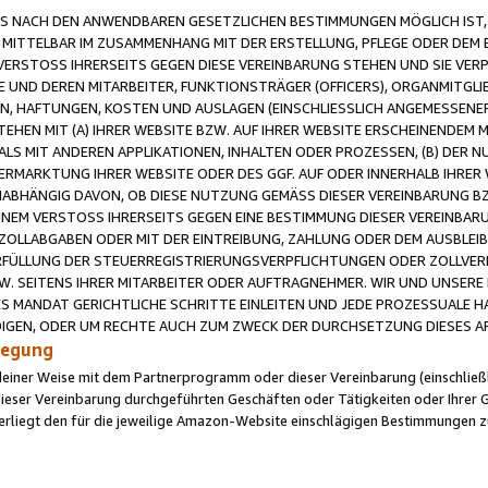
 NACH DEN ANWENDBAREN GESETZLICHEN BESTIMMUNGEN MÖGLICH IST, S
MITTELBAR IM ZUSAMMENHANG MIT DER ERSTELLUNG, PFLEGE ODER DEM BE
ERSTOSS IHRERSEITS GEGEN DIESE VEREINBARUNG STEHEN UND SIE VERP
UND DEREN MITARBEITER, FUNKTIONSTRÄGER (OFFICERS), ORGANMITGLI
N, HAFTUNGEN, KOSTEN UND AUSLAGEN (EINSCHLIESSLICH ANGEMESSENE
HEN MIT (A) IHRER WEBSITE BZW. AUF IHRER WEBSITE ERSCHEINENDEM M
LS MIT ANDEREN APPLIKATIONEN, INHALTEN ODER PROZESSEN, (B) DER 
RMARKTUNG IHRER WEBSITE ODER DES GGF. AUF ODER INNERHALB IHRER W
ABHÄNGIG DAVON, OB DIESE NUTZUNG GEMÄSS DIESER VEREINBARUNG B
EINEM VERSTOSS IHRERSEITS GEGEN EINE BESTIMMUNG DIESER VEREINBARU
D ZOLLABGABEN ODER MIT DER EINTREIBUNG, ZAHLUNG ODER DEM AUSBLEI
FÜLLUNG DER STEUERREGISTRIERUNGSVERPFLICHTUNGEN ODER ZOLLVERPF
W. SEITENS IHRER MITARBEITER ODER AUFTRAGNEHMER. WIR UND UNSERE
ES MANDAT GERICHTLICHE SCHRITTE EINLEITEN UND JEDE PROZESSUALE 
GEN, ODER UM RECHTE AUCH ZUM ZWECK DER DURCHSETZUNG DIESES AR
ilegung
endeiner Weise mit dem Partnerprogramm oder dieser Vereinbarung (einschließl
ieser Vereinbarung durchgeführten Geschäften oder Tätigkeiten oder Ihrer 
iegt den für die jeweilige Amazon-Website einschlägigen Bestimmungen z