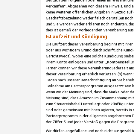
Verkäufen“. Abgesehen von diesem Hinweis, und a
keine weiteren öffentlichen Angaben in Bezug au
Geschäftsbeziehung weder falsch darstellen noch a
und Sie werden weder erklären noch andeuten, dass
dies ist gemäß der vorliegenden Vereinbarung ausd
6.Laufzeit und Kündigung
Die Laufzeit dieser Vereinbarung beginnt mit Ihre
oder aus wichtigem Grund durch schriftliche Kündi
Gerichtswegs), wobei eine solche Kündigung siebe
Ihrem Konto einloggen und unter „Kontoeinstellu
Ferner können wir diese Vereinbarung jederzeit aus
dieser Vereinbarung erheblich verletzen; (b) wenn
Tagen nach unserer Benachrichtigung an Sie behe
Teilnahme am Partnerprogramm ausgesetzt sein kö
wenn wir der Meinung sind, dass die Marke oder 
Meinung sind, dass Amazon im Zusammenhang mit d
zum Steuereinbehalt unterliegt oder künftig unter
sind oder gemeinsam mit Ihnen agieren, bereits in
Partnerprogramm in der allgemein angebotenen Fo
der Ziffer 5 und jeder Verstoß gegen die Programm
Wir dürfen angefallene und noch nicht ausgezahlt