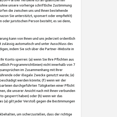
ohne unsere vorherige schriftliche Zustimmung
ürfen die zwischen uns und Ihnen bestehende
mazon Sie unterstützt, sponsert oder empfiehlt)
oder juristischen Person besteht, es sei denn,
arung kann von Ihnen und uns jederzeit ordentlich
t zulässig automatisch und unter Ausschluss des
gen, indem Sie sich über die Partner-Website in
hr Konto sperren: (a) wenn Sie Ihre Pflichten aus
eßlich Programmrichtlinien) nicht innerhalb von 7
ngsansprüchen im Zusammenhang mit Ihrer
ührende oder illegale Zwecke genutzt wurde; (e)
eschädigt werden könnte; (f) wenn wir der
rteien durchgeführten Tätigkeiten einer Pflicht
nen, die unserer Ansicht nach mit Ihnen verbunden
nto gesperrt haben) oder (h) wenn wir das
 (a) gilt jeder Verstoß gegen die Bestimmungen
ehalten, um sicherzustellen, dass der richtige