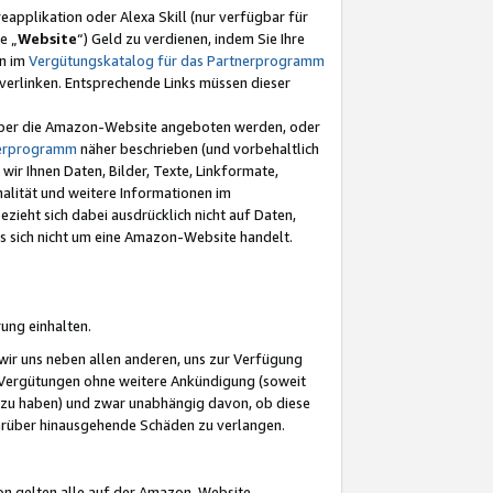
eapplikation oder Alexa Skill (nur verfügbar für
e „
Website
“) Geld zu verdienen, indem Sie Ihre
en im
Vergütungskatalog für das Partnerprogramm
t) verlinken. Entsprechende Links müssen dieser
e über die Amazon-Website angeboten werden, oder
nerprogramm
näher beschrieben (und vorbehaltlich
ir Ihnen Daten, Bilder, Texte, Linkformate,
alität und weitere Informationen im
zieht sich dabei ausdrücklich nicht auf Daten,
es sich nicht um eine Amazon-Website handelt.
rung einhalten.
ir uns neben allen anderen, uns zur Verfügung
n Vergütungen ohne weitere Ankündigung (soweit
 zu haben) und zwar unabhängig davon, ob diese
darüber hinausgehende Schäden zu verlangen.
on gelten alle auf der Amazon-Website