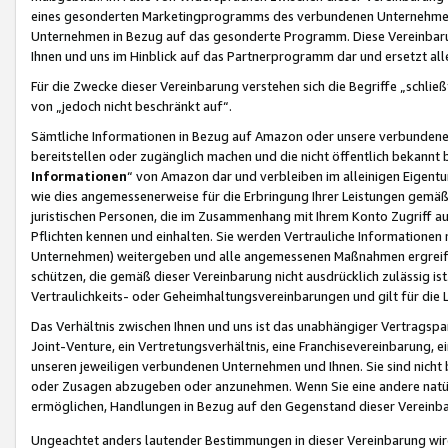
eines gesonderten Marketingprogramms des verbundenen Unternehmens
Unternehmen in Bezug auf das gesonderte Programm. Diese Vereinbarung
Ihnen und uns im Hinblick auf das Partnerprogramm dar und ersetzt al
Für die Zwecke dieser Vereinbarung verstehen sich die Begriffe „schließ
von „jedoch nicht beschränkt auf“.
Sämtliche Informationen in Bezug auf Amazon oder unsere verbunde
bereitstellen oder zugänglich machen und die nicht öffentlich bekannt bz
Informationen
“ von Amazon dar und verbleiben im alleinigen Eigent
wie dies angemessenerweise für die Erbringung Ihrer Leistungen gemäß d
juristischen Personen, die im Zusammenhang mit Ihrem Konto Zugriff au
Pflichten kennen und einhalten. Sie werden Vertrauliche Informationen 
Unternehmen) weitergeben und alle angemessenen Maßnahmen ergreifen
schützen, die gemäß dieser Vereinbarung nicht ausdrücklich zulässig is
Vertraulichkeits- oder Geheimhaltungsvereinbarungen und gilt für die
Das Verhältnis zwischen Ihnen und uns ist das unabhängiger Vertragspa
Joint-Venture, ein Vertretungsverhältnis, eine Franchisevereinbarung, 
unseren jeweiligen verbundenen Unternehmen und Ihnen. Sie sind ni
oder Zusagen abzugeben oder anzunehmen. Wenn Sie eine andere natürli
ermöglichen, Handlungen in Bezug auf den Gegenstand dieser Vereinbar
Ungeachtet anders lautender Bestimmungen in dieser Vereinbarung wird