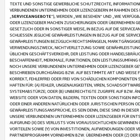
TEXTE UND SONSTIGE GEWERBLICHE SCHUTZRECHTE, INFORMATIONE
VERBUNDENEN UNTERNEHMEN ODER LIZENZGEBERN IM RAHMEN DES
„
SERVICEANGEBOTE
“), WERDEN „WIE BESEHEN“ UND „WIE VERFÜ
ODER LIZENZGEBER MACHEN ZUSICHERUNGEN ODER ÜBERNEHMEN GEW
GESETZLICH ODER IN SONSTIGER WEISE, IN BEZUG AUF DIE SERVI
SCHLIESSEN JEGLICHE GEWÄHRLEISTUNGEN IN BEZUG AUF DIE SERVI
GEWÄHRLEISTUNGEN BEZÜGLICH RECHTSMÄNGELN, MARKTGÄNGIGKEIT
VERWENDUNGSZWECK, NICHTVERLETZUNG SOWIE GEWÄHRLEISTUNGEN 
ÜBLICHEN GESCHÄFTSVERKEHR, DER LEISTUNG ODER HANDELSBRÄUCH
BESCHAFFENHEIT, MERKMALE, FUNKTIONEN, DEN LEISTUNGSUMFANG 
NOCH UNSERE VERBUNDENEN UNTERNEHMEN ODER LIZENZGEBER GEWÄ
BESCHRIEBEN DURCHGÄNGIG BZW. AUF BESTIMMTE ART UND WEISE
KORREKT, FEHLERFREI ODER FREI VON SCHÄDLICHEN KOMPONENTEN
HAFTEN FÜR: (A) FEHLER, UNGENAUIGKEITEN, VIREN, SCHADSOFTW
SYSTEMABSTÜRZE; ODER (B) UNBERECHTIGTE ZUGRIFFE AUF BZW. 
WEBSITE ODER VON DATEN, BILDERN, TEXTEN ODER SONSTIGEN INF
ODER EINER ANDEREN NATÜRLICHEN ODER JURISTISCHEN PERSON OD
GEWÄHRLEISTUNGSANSPRÜCHE, ES SEIN DENN, DIESE SIND IN DIES
UNSERE VERBUNDENEN UNTERNEHMEN ODER LIZENZGEBER FÜR EN
AUFGRUND (X) DES VERLUSTS VON VORAUSSICHTLICHEN GEWINNEN
VORTEILEN SOWIE (Y) VON INVESTITIONEN, AUFWENDUNGEN ODER VE
PARTNERPROGRAMM VORNEHMEN BZW. ÜBERNEHMEN ODER (Z) DER 