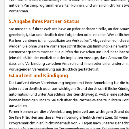
mit dem Partnerprogramm erwarten können, und wir sind nicht für etwa
vornehmen.
5.Angabe Ihres Partner-Status
Sie müssen auf Ihrer Website bzw. an jeder anderen Stelle, an der Am
genehmigt, klar und deutlich den folgenden oder einen im Wesentlichen
Partner verdiene ich an qualifizierten Verkäufen“. Abgesehen von die
werden Sie ohne unsere vorherige schriftliche Zustimmung keine weite
Partnerprogramm machen. Sie dürfen die zwischen uns und Ihnen best
(einschließlich der expliziten oder impliziten Aussage, dass Amazon Si
dass eine Verbindung zwischen Amazon und Ihnen oder einer anderen natü
vorliegenden Vereinbarung ausdrücklich gestattet ist.
6.Laufzeit und Kündigung
Die Laufzeit dieser Vereinbarung beginnt mit Ihrer Anmeldung für die 
jederzeit ordentlich oder aus wichtigem Grund durch schriftliche Kündi
automatisch und unter Ausschluss des Gerichtswegs), wobei eine solch
können kündigen, indem Sie sich über die Partner-Website in Ihrem Ko
auswählen.
Ferner können wir diese Vereinbarung jederzeit aus wichtigem Grund dur
Sie Ihre Pflichten aus dieser Vereinbarung erheblich verletzen; (b) wen
Programmrichtlinien) nicht innerhalb von 7 Tagen nach unserer Benachr
oder Haftungsansprüchen im Zusammenhang mit Ihrer Teilnahme am Pa