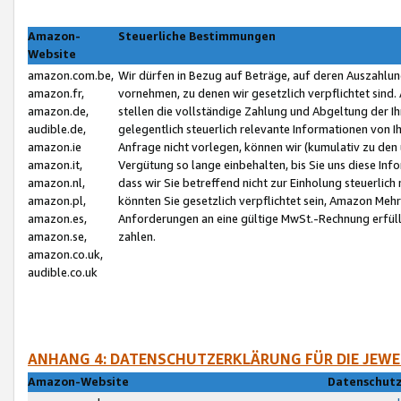
Amazon-
Steuerliche Bestimmungen
Website
amazon.com.be,
Wir dürfen in Bezug auf Beträge, auf deren Auszahlun
amazon.fr,
vornehmen, zu denen wir gesetzlich verpflichtet sind
amazon.de,
stellen die vollständige Zahlung und Abgeltung der 
audible.de,
gelegentlich steuerlich relevante Informationen von I
amazon.ie
Anfrage nicht vorlegen, können wir (kumulativ zu de
amazon.it,
Vergütung so lange einbehalten, bis Sie uns diese Inf
amazon.nl,
dass wir Sie betreffend nicht zur Einholung steuerlich 
amazon.pl,
könnten Sie gesetzlich verpflichtet sein, Amazon Meh
amazon.es,
Anforderungen an eine gültige MwSt.-Rechnung erfüllt
amazon.se,
zahlen.
amazon.co.uk,
audible.co.uk
ANHANG 4: DATENSCHUTZERKLÄRUNG FÜR DIE JEWE
Amazon-Website
Datenschutz