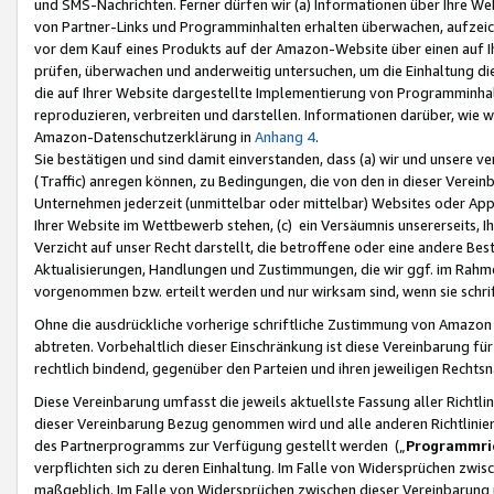
und SMS-Nachrichten. Ferner dürfen wir (a) Informationen über Ihre We
von Partner-Links und Programminhalten erhalten überwachen, aufzei
vor dem Kauf eines Produkts auf der Amazon-Website über einen auf Ih
prüfen, überwachen und anderweitig untersuchen, um die Einhaltung dies
die auf Ihrer Website dargestellte Implementierung von Programminhalt
reproduzieren, verbreiten und darstellen. Informationen darüber, wie w
Amazon-Datenschutzerklärung in
Anhang 4
.
Sie bestätigen und sind damit einverstanden, dass (a) wir und unsere 
(Traffic) anregen können, zu Bedingungen, die von den in dieser Vere
Unternehmen jederzeit (unmittelbar oder mittelbar) Websites oder Appl
Ihrer Website im Wettbewerb stehen, (c) ein Versäumnis unsererseits, I
Verzicht auf unser Recht darstellt, die betroffene oder eine andere B
Aktualisierungen, Handlungen und Zustimmungen, die wir ggf. im Rahme
vorgenommen bzw. erteilt werden und nur wirksam sind, wenn sie schri
Ohne die ausdrückliche vorherige schriftliche Zustimmung von Amazon
abtreten. Vorbehaltlich dieser Einschränkung ist diese Vereinbarung f
rechtlich bindend, gegenüber den Parteien und ihren jeweiligen Rech
Diese Vereinbarung umfasst die jeweils aktuellste Fassung aller Richtli
dieser Vereinbarung Bezug genommen wird und alle anderen Richtlinie
des Partnerprogramms zur Verfügung gestellt werden („
Programmric
verpflichten sich zu deren Einhaltung. Im Falle von Widersprüchen zwi
maßgeblich. Im Falle von Widersprüchen zwischen dieser Vereinbarun