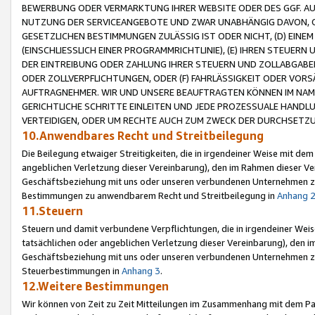
BEWERBUNG ODER VERMARKTUNG IHRER WEBSITE ODER DES GGF. AUF 
NUTZUNG DER SERVICEANGEBOTE UND ZWAR UNABHÄNGIG DAVON, O
GESETZLICHEN BESTIMMUNGEN ZULÄSSIG IST ODER NICHT, (D) EINE
(EINSCHLIESSLICH EINER PROGRAMMRICHTLINIE), (E) IHREN STEUER
DER EINTREIBUNG ODER ZAHLUNG IHRER STEUERN UND ZOLLABGAB
ODER ZOLLVERPFLICHTUNGEN, ODER (F) FAHRLÄSSIGKEIT ODER VORS
AUFTRAGNEHMER. WIR UND UNSERE BEAUFTRAGTEN KÖNNEN IM NAME
GERICHTLICHE SCHRITTE EINLEITEN UND JEDE PROZESSUALE HAND
VERTEIDIGEN, ODER UM RECHTE AUCH ZUM ZWECK DER DURCHSETZU
10.Anwendbares Recht und Streitbeilegung
Die Beilegung etwaiger Streitigkeiten, die in irgendeiner Weise mit de
angeblichen Verletzung dieser Vereinbarung), den im Rahmen dieser Ve
Geschäftsbeziehung mit uns oder unseren verbundenen Unternehmen zu
Bestimmungen zu anwendbarem Recht und Streitbeilegung in
Anhang 
11.Steuern
Steuern und damit verbundene Verpflichtungen, die in irgendeiner Wei
tatsächlichen oder angeblichen Verletzung dieser Vereinbarung), den 
Geschäftsbeziehung mit uns oder unseren verbundenen Unternehmen z
Steuerbestimmungen in
Anhang 3
.
12.Weitere Bestimmungen
Wir können von Zeit zu Zeit Mitteilungen im Zusammenhang mit dem Par