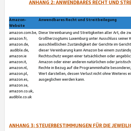
ANHANG 2: ANWENDBARES RECHT UND STRE
Amazon-
Anwendbares Recht und Streitbeilegung
Website
amazon.com.be,
Diese Vereinbarung und Streitigkeiten aller Art, die 
amazon.fr,
Großherzogtums Luxemburg unter Ausschluss seiner Kol
amazon.de,
ausschließlichen Zuständigkeit der Gerichte im Geri
audible.de,
dieser Vereinbarung kann Amazon bei einem zuständig
amazon.ie
Rechtsschutz wegen einer tatsächlichen oder angebli
amazon.it,
Amazon oder einer anderen natürlichen oder juristisc
amazon.nl,
Rechte in Bezug auf die Programminhalte besonderer,
amazon.pl,
Wert darstellen, dessen Verlust nicht ohne Weiteres e
amazon.es,
ausgeglichen werden kann.
amazon.se,
amazon.co.uk,
audible.co.uk
ANHANG 3: STEUERBESTIMMUNGEN FÜR DIE JEWEIL