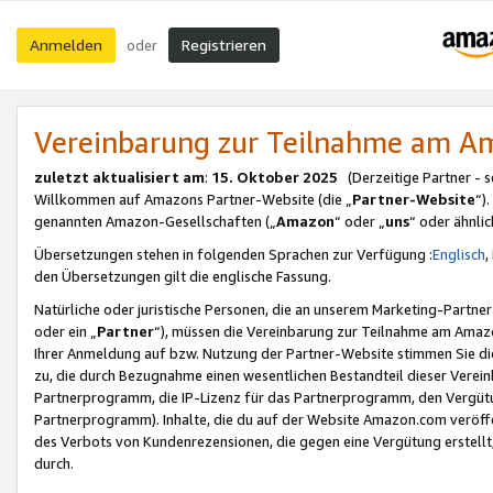
Anmelden
Registrieren
oder
Vereinbarung zur Teilnahme am 
zuletzt aktualisiert am
:
15. Oktober 2025
(Derzeitige Partner - 
Willkommen auf Amazons Partner-Website (die „
Partner-Website
“)
genannten Amazon-Gesellschaften („
Amazon
“ oder „
uns
“ oder ähnli
Übersetzungen stehen in folgenden Sprachen zur Verfügung :
Englisch
,
den Übersetzungen gilt die englische Fassung.
Natürliche oder juristische Personen, die an unserem Marketing-Partn
oder ein „
Partner
“), müssen die Vereinbarung zur Teilnahme am Ama
Ihrer Anmeldung auf bzw. Nutzung der Partner-Website stimmen Sie die
zu, die durch Bezugnahme einen wesentlichen Bestandteil dieser Verei
Partnerprogramm, die IP-Lizenz für das Partnerprogramm, den Vergütu
Partnerprogramm). Inhalte, die du auf der Website Amazon.com veröffe
des Verbots von Kundenrezensionen, die gegen eine Vergütung erstellt, 
durch.