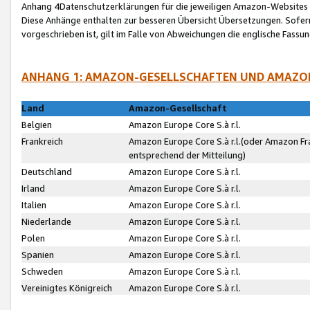
Anhang 4Datenschutzerklärungen für die jeweiligen Amazon-Websites
Diese Anhänge enthalten zur besseren Übersicht Übersetzungen. Sofe
vorgeschrieben ist, gilt im Falle von Abweichungen die englische Fass
ANHANG 1: AMAZON-GESELLSCHAFTEN UND AMAZO
Land
Amazon-Gesellschaft
Belgien
Amazon Europe Core S.à r.l.
Frankreich
Amazon Europe Core S.à r.l.(oder Amazon Fr
entsprechend der Mitteilung)
Deutschland
Amazon Europe Core S.à r.l.
Irland
Amazon Europe Core S.à r.l.
Italien
Amazon Europe Core S.à r.l.
Niederlande
Amazon Europe Core S.à r.l.
Polen
Amazon Europe Core S.à r.l.
Spanien
Amazon Europe Core S.à r.l.
Schweden
Amazon Europe Core S.à r.l.
Vereinigtes Königreich
Amazon Europe Core S.à r.l.