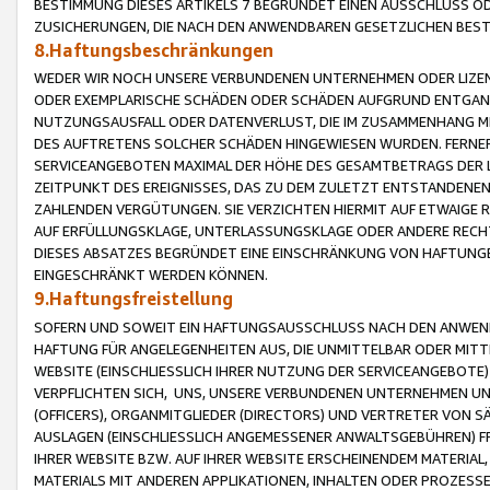
BESTIMMUNG DIESES ARTIKELS 7 BEGRÜNDET EINEN AUSSCHLUSS 
ZUSICHERUNGEN, DIE NACH DEN ANWENDBAREN GESETZLICHEN BE
8.Haftungsbeschränkungen
WEDER WIR NOCH UNSERE VERBUNDENEN UNTERNEHMEN ODER LIZEN
ODER EXEMPLARISCHE SCHÄDEN ODER SCHÄDEN AUFGRUND ENTGANG
NUTZUNGSAUSFALL ODER DATENVERLUST, DIE IM ZUSAMMENHANG MI
DES AUFTRETENS SOLCHER SCHÄDEN HINGEWIESEN WURDEN. FERN
SERVICEANGEBOTEN MAXIMAL DER HÖHE DES GESAMTBETRAGS DER 
ZEITPUNKT DES EREIGNISSES, DAS ZU DEM ZULETZT ENTSTANDENE
ZAHLENDEN VERGÜTUNGEN. SIE VERZICHTEN HIERMIT AUF ETWAIGE 
AUF ERFÜLLUNGSKLAGE, UNTERLASSUNGSKLAGE ODER ANDERE RECHT
DIESES ABSATZES BEGRÜNDET EINE EINSCHRÄNKUNG VON HAFTUNG
EINGESCHRÄNKT WERDEN KÖNNEN.
9.Haftungsfreistellung
SOFERN UND SOWEIT EIN HAFTUNGSAUSSCHLUSS NACH DEN ANWENDB
HAFTUNG FÜR ANGELEGENHEITEN AUS, DIE UNMITTELBAR ODER MITT
WEBSITE (EINSCHLIESSLICH IHRER NUTZUNG DER SERVICEANGEBOTE)
VERPFLICHTEN SICH, UNS, UNSERE VERBUNDENEN UNTERNEHMEN UN
(OFFICERS), ORGANMITGLIEDER (DIRECTORS) UND VERTRETER VON 
AUSLAGEN (EINSCHLIESSLICH ANGEMESSENER ANWALTSGEBÜHREN) FR
IHRER WEBSITE BZW. AUF IHRER WEBSITE ERSCHEINENDEM MATERIAL
MATERIALS MIT ANDEREN APPLIKATIONEN, INHALTEN ODER PROZESSE