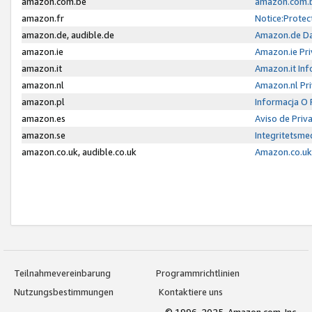
amazon.com.be
amazon.com.b
amazon.fr
Notice:Protec
amazon.de, audible.de
Amazon.de Da
amazon.ie
Amazon.ie Pri
amazon.it
Amazon.it Inf
amazon.nl
Amazon.nl Pri
amazon.pl
Informacja O
amazon.es
Aviso de Priv
amazon.se
Integritetsm
amazon.co.uk, audible.co.uk
Amazon.co.uk 
Teilnahmevereinbarung
Programmrichtlinien
Nutzungsbestimmungen
Kontaktiere uns