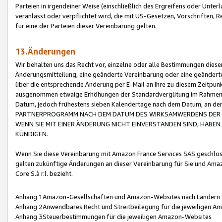
Parteien in irgendeiner Weise (einschließlich des Ergreifens oder Unt
veranlasst oder verpflichtet wird, die mit US-Gesetzen, Vorschriften,
für eine der Parteien dieser Vereinbarung gelten.
13.Änderungen
Wir behalten uns das Recht vor, einzelne oder alle Bestimmungen diese
Änderungsmitteilung, eine geänderte Vereinbarung oder eine geänderte 
über die entsprechende Änderung per E-Mail an Ihre zu diesem Zeitpun
ausgenommen etwaige Erhöhungen der Standardvergütung im Rahmen
Datum, jedoch frühestens sieben Kalendertage nach dem Datum, an de
PARTNERPROGRAMM NACH DEM DATUM DES WIRKSAMWERDENS DER Ä
WENN SIE MIT EINER ÄNDERUNG NICHT EINVERSTANDEN SIND, HABEN S
KÜNDIGEN.
Wenn Sie diese Vereinbarung mit Amazon France Services SAS geschlo
gelten zukünftige Änderungen an dieser Vereinbarung für Sie und Ama
Core S.à r.l. bezieht.
Anhang 1Amazon-Gesellschaften und Amazon-Websites nach Ländern
Anhang 2Anwendbares Recht und Streitbeilegung für die jeweiligen 
Anhang 3Steuerbestimmungen für die jeweiligen Amazon-Websites