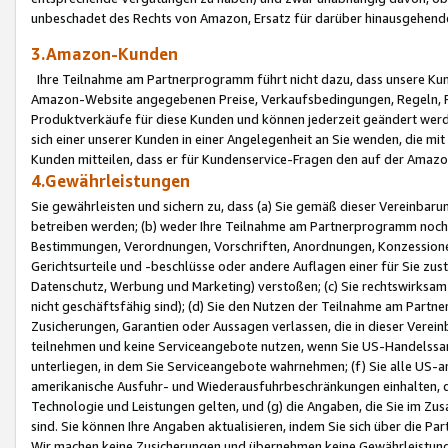
unbeschadet des Rechts von Amazon, Ersatz für darüber hinausgehen
3.Amazon-Kunden
Ihre Teilnahme am Partnerprogramm führt nicht dazu, dass unsere Kun
Amazon-Website angegebenen Preise, Verkaufsbedingungen, Regeln, Ri
Produktverkäufe für diese Kunden und können jederzeit geändert werde
sich einer unserer Kunden in einer Angelegenheit an Sie wenden, die 
Kunden mitteilen, dass er für Kundenservice-Fragen den auf der Ama
4.Gewährleistungen
Sie gewährleisten und sichern zu, dass (a) Sie gemäß dieser Vereinba
betreiben werden; (b) weder Ihre Teilnahme am Partnerprogramm noch d
Bestimmungen, Verordnungen, Vorschriften, Anordnungen, Konzessionen,
Gerichtsurteile und -beschlüsse oder andere Auflagen einer für Sie zu
Datenschutz, Werbung und Marketing) verstoßen; (c) Sie rechtswirksam 
nicht geschäftsfähig sind); (d) Sie den Nutzen der Teilnahme am Partne
Zusicherungen, Garantien oder Aussagen verlassen, die in dieser Verein
teilnehmen und keine Serviceangebote nutzen, wenn Sie US-Handelssa
unterliegen, in dem Sie Serviceangebote wahrnehmen; (f) Sie alle US
amerikanische Ausfuhr- und Wiederausfuhrbeschränkungen einhalten, 
Technologie und Leistungen gelten, und (g) die Angaben, die Sie im 
sind. Sie können Ihre Angaben aktualisieren, indem Sie sich über die 
Wir machen keine Zusicherungen und übernehmen keine Gewährleistun