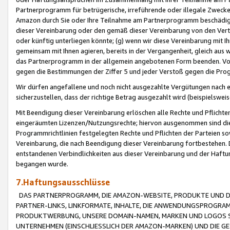
Partnerprogramm für betrügerische, irreführende oder illegale Zwecke
Amazon durch Sie oder Ihre Teilnahme am Partnerprogramm beschädig
dieser Vereinbarung oder den gemäß dieser Vereinbarung von den Vertr
oder künftig unterliegen könnte; (g) wenn wir diese Vereinbarung mit I
gemeinsam mit Ihnen agieren, bereits in der Vergangenheit, gleich aus
das Partnerprogramm in der allgemein angebotenen Form beenden. Vors
gegen die Bestimmungen der Ziffer 5 und jeder Verstoß gegen die Prog
Wir dürfen angefallene und noch nicht ausgezahlte Vergütungen nach 
sicherzustellen, dass der richtige Betrag ausgezahlt wird (beispielsw
Mit Beendigung dieser Vereinbarung erlöschen alle Rechte und Pflichte
eingeräumten Lizenzen/Nutzungsrechte; hiervon ausgenommen sind die in 
Programmrichtlinien festgelegten Rechte und Pflichten der Parteien sow
Vereinbarung, die nach Beendigung dieser Vereinbarung fortbestehen. D
entstandenen Verbindlichkeiten aus dieser Vereinbarung und der Haft
begangen wurde.
7.Haftungsausschlüsse
DAS PARTNERPROGRAMM, DIE AMAZON-WEBSITE, PRODUKTE UND DI
PARTNER-LINKS, LINKFORMATE, INHALTE, DIE ANWENDUNGSPROGR
PRODUKTWERBUNG, UNSERE DOMAIN-NAMEN, MARKEN UND LOGOS S
UNTERNEHMEN (EINSCHLIESSLICH DER AMAZON-MARKEN) UND DIE GE