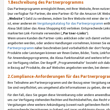
1.Beschreibung des Partnerprogramms
Das Partnerprogramm ermöglicht Ihnen, mit Ihrer Website, Ihren nutzer
(nur verfügbar für Partner, die eine Partner-ID für die Amazon UK We
„
Website
“) Geld zu verdienen, indem Sie Ihre Website mit einer der in
ist, einer anderen im
Vergütungskatalog für das Partnerprogramm
enth
Alexa Skill (über das Alexa Shopping Kit) verlinken. Entsprechende Lin
markierten Link-Formate verwenden („
Partner-Links
“).
Wenn unsere Kunden die Partner-Links anklicken oder sich damit verbi
angeboten werden, oder andere Handlungen vornehmen, können Sie eine
Partnerprogramm
näher beschrieben (und vorbehaltlich der dort festg
Produkte oder Leistungen können wir Ihnen Daten, Bilder, Texte, Linkfo
für Anwendungsprogramme, die Alexa-Funktionalität und weitere Inf
zur Verfügung stellen. Der Begriff „Programminhalte“ bezieht sich dabe
in Bezug auf Produkte, die auf Websites angeboten werden, bei denen 
2.Compliance-Anforderungen für das Partnerprog
Ihre Teilnahme am Partnerprogramm und der Bezug einer Vergütung setz
Sie sind verpflichtet, uns umgehend alle Informationen zu geben, die w
Für den Fall, dass Sie gegen diese Vereinbarung oder andere anwendba
uns zur Verfügung stehenden Rechten und Rechtsbehelfen, das Recht vo
Vergütungen ohne weitere Ankündigung (soweit nach geltendem Recht z
entsprechende Vergütungen zu haben) und zwar unabhängig davon, ob 