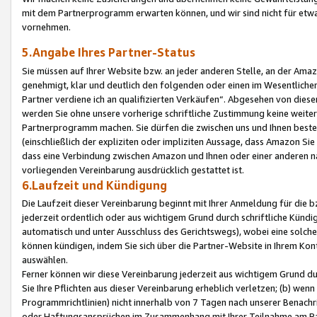
mit dem Partnerprogramm erwarten können, und wir sind nicht für etwa
vornehmen.
5.Angabe Ihres Partner-Status
Sie müssen auf Ihrer Website bzw. an jeder anderen Stelle, an der Am
genehmigt, klar und deutlich den folgenden oder einen im Wesentlichen
Partner verdiene ich an qualifizierten Verkäufen“. Abgesehen von die
werden Sie ohne unsere vorherige schriftliche Zustimmung keine weite
Partnerprogramm machen. Sie dürfen die zwischen uns und Ihnen best
(einschließlich der expliziten oder impliziten Aussage, dass Amazon Si
dass eine Verbindung zwischen Amazon und Ihnen oder einer anderen natü
vorliegenden Vereinbarung ausdrücklich gestattet ist.
6.Laufzeit und Kündigung
Die Laufzeit dieser Vereinbarung beginnt mit Ihrer Anmeldung für die 
jederzeit ordentlich oder aus wichtigem Grund durch schriftliche Kündi
automatisch und unter Ausschluss des Gerichtswegs), wobei eine solch
können kündigen, indem Sie sich über die Partner-Website in Ihrem Ko
auswählen.
Ferner können wir diese Vereinbarung jederzeit aus wichtigem Grund dur
Sie Ihre Pflichten aus dieser Vereinbarung erheblich verletzen; (b) wen
Programmrichtlinien) nicht innerhalb von 7 Tagen nach unserer Benachr
oder Haftungsansprüchen im Zusammenhang mit Ihrer Teilnahme am Pa