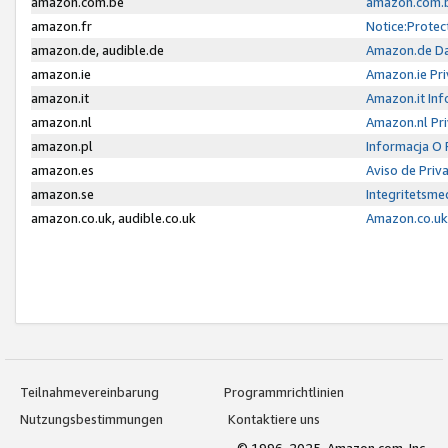
amazon.com.be
amazon.com.b
amazon.fr
Notice:Protec
amazon.de, audible.de
Amazon.de Da
amazon.ie
Amazon.ie Pri
amazon.it
Amazon.it Inf
amazon.nl
Amazon.nl Pri
amazon.pl
Informacja O
amazon.es
Aviso de Priv
amazon.se
Integritetsm
amazon.co.uk, audible.co.uk
Amazon.co.uk 
Teilnahmevereinbarung
Programmrichtlinien
Nutzungsbestimmungen
Kontaktiere uns