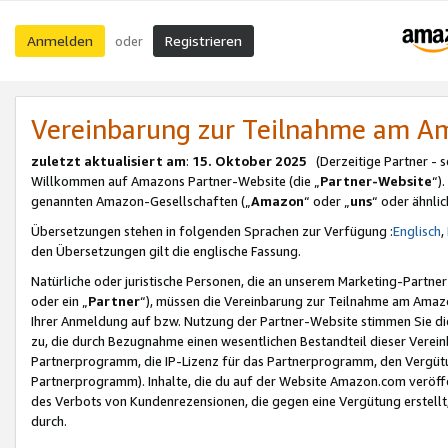
Anmelden
Registrieren
oder
Vereinbarung zur Teilnahme am 
zuletzt aktualisiert am
:
15. Oktober 2025
(Derzeitige Partner - 
Willkommen auf Amazons Partner-Website (die „
Partner-Website
“)
genannten Amazon-Gesellschaften („
Amazon
“ oder „
uns
“ oder ähnli
Übersetzungen stehen in folgenden Sprachen zur Verfügung :
Englisch
,
den Übersetzungen gilt die englische Fassung.
Natürliche oder juristische Personen, die an unserem Marketing-Partn
oder ein „
Partner
“), müssen die Vereinbarung zur Teilnahme am Ama
Ihrer Anmeldung auf bzw. Nutzung der Partner-Website stimmen Sie die
zu, die durch Bezugnahme einen wesentlichen Bestandteil dieser Verei
Partnerprogramm, die IP-Lizenz für das Partnerprogramm, den Vergütu
Partnerprogramm). Inhalte, die du auf der Website Amazon.com veröffe
des Verbots von Kundenrezensionen, die gegen eine Vergütung erstellt, 
durch.