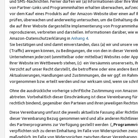
und SMS-Nachrichten. Ferner dürfen wir (a) Informationen über Ihre We
von Partner-Links und Programminhalten erhalten überwachen, aufzei
vor dem Kauf eines Produkts auf der Amazon-Website über einen auf Ih
prüfen, überwachen und anderweitig untersuchen, um die Einhaltung dies
die auf Ihrer Website dargestellte Implementierung von Programminhalt
reproduzieren, verbreiten und darstellen. Informationen darüber, wie w
Amazon-Datenschutzerklärung in
Anhang 4
.
Sie bestätigen und sind damit einverstanden, dass (a) wir und unsere 
(Traffic) anregen können, zu Bedingungen, die von den in dieser Vere
Unternehmen jederzeit (unmittelbar oder mittelbar) Websites oder Appl
Ihrer Website im Wettbewerb stehen, (c) ein Versäumnis unsererseits, I
Verzicht auf unser Recht darstellt, die betroffene oder eine andere B
Aktualisierungen, Handlungen und Zustimmungen, die wir ggf. im Rahme
vorgenommen bzw. erteilt werden und nur wirksam sind, wenn sie schri
Ohne die ausdrückliche vorherige schriftliche Zustimmung von Amazon
abtreten. Vorbehaltlich dieser Einschränkung ist diese Vereinbarung f
rechtlich bindend, gegenüber den Parteien und ihren jeweiligen Rech
Diese Vereinbarung umfasst die jeweils aktuellste Fassung aller Richtli
dieser Vereinbarung Bezug genommen wird und alle anderen Richtlinie
des Partnerprogramms zur Verfügung gestellt werden („
Programmric
verpflichten sich zu deren Einhaltung. Im Falle von Widersprüchen zwi
maßgeblich. Im Falle von Widersprüchen zwischen dieser Vereinbarun