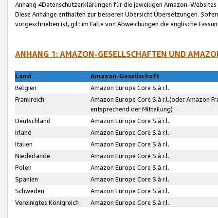
Anhang 4Datenschutzerklärungen für die jeweiligen Amazon-Websites
Diese Anhänge enthalten zur besseren Übersicht Übersetzungen. Sofe
vorgeschrieben ist, gilt im Falle von Abweichungen die englische Fass
ANHANG 1: AMAZON-GESELLSCHAFTEN UND AMAZO
Land
Amazon-Gesellschaft
Belgien
Amazon Europe Core S.à r.l.
Frankreich
Amazon Europe Core S.à r.l.(oder Amazon Fr
entsprechend der Mitteilung)
Deutschland
Amazon Europe Core S.à r.l.
Irland
Amazon Europe Core S.à r.l.
Italien
Amazon Europe Core S.à r.l.
Niederlande
Amazon Europe Core S.à r.l.
Polen
Amazon Europe Core S.à r.l.
Spanien
Amazon Europe Core S.à r.l.
Schweden
Amazon Europe Core S.à r.l.
Vereinigtes Königreich
Amazon Europe Core S.à r.l.