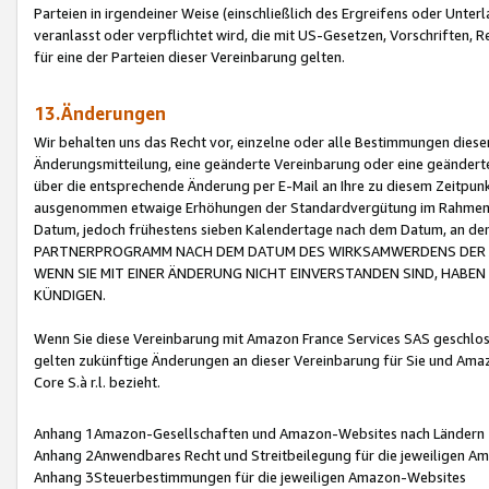
Parteien in irgendeiner Weise (einschließlich des Ergreifens oder Unt
veranlasst oder verpflichtet wird, die mit US-Gesetzen, Vorschriften,
für eine der Parteien dieser Vereinbarung gelten.
13.Änderungen
Wir behalten uns das Recht vor, einzelne oder alle Bestimmungen diese
Änderungsmitteilung, eine geänderte Vereinbarung oder eine geänderte 
über die entsprechende Änderung per E-Mail an Ihre zu diesem Zeitpun
ausgenommen etwaige Erhöhungen der Standardvergütung im Rahmen
Datum, jedoch frühestens sieben Kalendertage nach dem Datum, an de
PARTNERPROGRAMM NACH DEM DATUM DES WIRKSAMWERDENS DER Ä
WENN SIE MIT EINER ÄNDERUNG NICHT EINVERSTANDEN SIND, HABEN S
KÜNDIGEN.
Wenn Sie diese Vereinbarung mit Amazon France Services SAS geschlo
gelten zukünftige Änderungen an dieser Vereinbarung für Sie und Ama
Core S.à r.l. bezieht.
Anhang 1Amazon-Gesellschaften und Amazon-Websites nach Ländern
Anhang 2Anwendbares Recht und Streitbeilegung für die jeweiligen 
Anhang 3Steuerbestimmungen für die jeweiligen Amazon-Websites