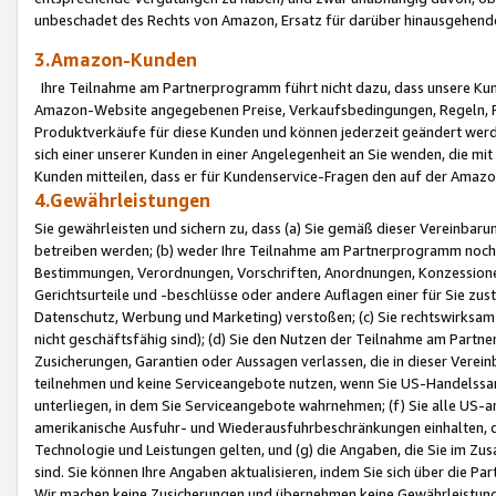
unbeschadet des Rechts von Amazon, Ersatz für darüber hinausgehen
3.Amazon-Kunden
Ihre Teilnahme am Partnerprogramm führt nicht dazu, dass unsere Kun
Amazon-Website angegebenen Preise, Verkaufsbedingungen, Regeln, Ri
Produktverkäufe für diese Kunden und können jederzeit geändert werde
sich einer unserer Kunden in einer Angelegenheit an Sie wenden, die 
Kunden mitteilen, dass er für Kundenservice-Fragen den auf der Ama
4.Gewährleistungen
Sie gewährleisten und sichern zu, dass (a) Sie gemäß dieser Vereinba
betreiben werden; (b) weder Ihre Teilnahme am Partnerprogramm noch d
Bestimmungen, Verordnungen, Vorschriften, Anordnungen, Konzessionen,
Gerichtsurteile und -beschlüsse oder andere Auflagen einer für Sie zu
Datenschutz, Werbung und Marketing) verstoßen; (c) Sie rechtswirksam 
nicht geschäftsfähig sind); (d) Sie den Nutzen der Teilnahme am Partne
Zusicherungen, Garantien oder Aussagen verlassen, die in dieser Verein
teilnehmen und keine Serviceangebote nutzen, wenn Sie US-Handelssa
unterliegen, in dem Sie Serviceangebote wahrnehmen; (f) Sie alle US
amerikanische Ausfuhr- und Wiederausfuhrbeschränkungen einhalten, 
Technologie und Leistungen gelten, und (g) die Angaben, die Sie im 
sind. Sie können Ihre Angaben aktualisieren, indem Sie sich über die 
Wir machen keine Zusicherungen und übernehmen keine Gewährleistun