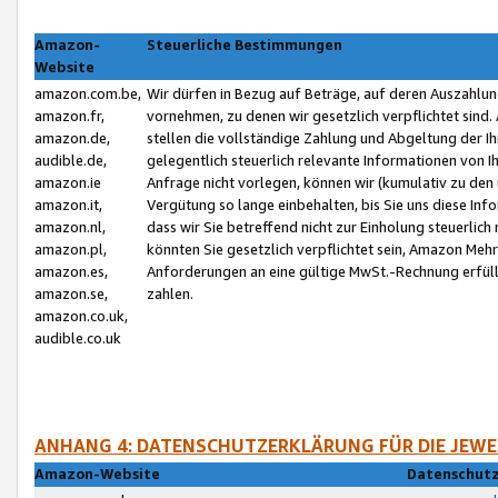
Amazon-
Steuerliche Bestimmungen
Website
amazon.com.be,
Wir dürfen in Bezug auf Beträge, auf deren Auszahlun
amazon.fr,
vornehmen, zu denen wir gesetzlich verpflichtet sind
amazon.de,
stellen die vollständige Zahlung und Abgeltung der 
audible.de,
gelegentlich steuerlich relevante Informationen von I
amazon.ie
Anfrage nicht vorlegen, können wir (kumulativ zu de
amazon.it,
Vergütung so lange einbehalten, bis Sie uns diese Inf
amazon.nl,
dass wir Sie betreffend nicht zur Einholung steuerlich 
amazon.pl,
könnten Sie gesetzlich verpflichtet sein, Amazon Meh
amazon.es,
Anforderungen an eine gültige MwSt.-Rechnung erfüllt
amazon.se,
zahlen.
amazon.co.uk,
audible.co.uk
ANHANG 4: DATENSCHUTZERKLÄRUNG FÜR DIE JEWE
Amazon-Website
Datenschutz