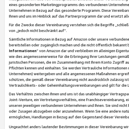
eines gesonderten Marketingprogramms des verbundenen Unternehmens
Unternehmen in Bezug auf das gesonderte Programm. Diese Vereinbarung
Ihnen und uns im Hinblick auf das Partnerprogramm dar und ersetzt al
Für die Zwecke dieser Vereinbarung verstehen sich die Begriffe „schließ
von „jedoch nicht beschränkt auf“.
Sämtliche Informationen in Bezug auf Amazon oder unsere verbunde
bereitstellen oder zugänglich machen und die nicht öffentlich bekannt bz
Informationen
“ von Amazon dar und verbleiben im alleinigen Eigent
wie dies angemessenerweise für die Erbringung Ihrer Leistungen gemäß d
juristischen Personen, die im Zusammenhang mit Ihrem Konto Zugriff au
Pflichten kennen und einhalten. Sie werden Vertrauliche Informationen 
Unternehmen) weitergeben und alle angemessenen Maßnahmen ergreifen
schützen, die gemäß dieser Vereinbarung nicht ausdrücklich zulässig is
Vertraulichkeits- oder Geheimhaltungsvereinbarungen und gilt für die
Das Verhältnis zwischen Ihnen und uns ist das unabhängiger Vertragspa
Joint-Venture, ein Vertretungsverhältnis, eine Franchisevereinbarung, 
unseren jeweiligen verbundenen Unternehmen und Ihnen. Sie sind ni
oder Zusagen abzugeben oder anzunehmen. Wenn Sie eine andere natürli
ermöglichen, Handlungen in Bezug auf den Gegenstand dieser Vereinbar
Ungeachtet anders lautender Bestimmungen in dieser Vereinbarung wird