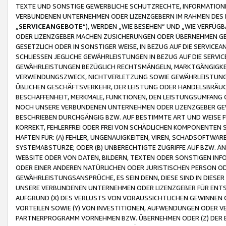
TEXTE UND SONSTIGE GEWERBLICHE SCHUTZRECHTE, INFORMATIONE
VERBUNDENEN UNTERNEHMEN ODER LIZENZGEBERN IM RAHMEN DES
„
SERVICEANGEBOTE
“), WERDEN „WIE BESEHEN“ UND „WIE VERFÜ
ODER LIZENZGEBER MACHEN ZUSICHERUNGEN ODER ÜBERNEHMEN GEW
GESETZLICH ODER IN SONSTIGER WEISE, IN BEZUG AUF DIE SERVI
SCHLIESSEN JEGLICHE GEWÄHRLEISTUNGEN IN BEZUG AUF DIE SERVI
GEWÄHRLEISTUNGEN BEZÜGLICH RECHTSMÄNGELN, MARKTGÄNGIGKEIT
VERWENDUNGSZWECK, NICHTVERLETZUNG SOWIE GEWÄHRLEISTUNGEN 
ÜBLICHEN GESCHÄFTSVERKEHR, DER LEISTUNG ODER HANDELSBRÄUCH
BESCHAFFENHEIT, MERKMALE, FUNKTIONEN, DEN LEISTUNGSUMFANG 
NOCH UNSERE VERBUNDENEN UNTERNEHMEN ODER LIZENZGEBER GEWÄ
BESCHRIEBEN DURCHGÄNGIG BZW. AUF BESTIMMTE ART UND WEISE
KORREKT, FEHLERFREI ODER FREI VON SCHÄDLICHEN KOMPONENTEN
HAFTEN FÜR: (A) FEHLER, UNGENAUIGKEITEN, VIREN, SCHADSOFTW
SYSTEMABSTÜRZE; ODER (B) UNBERECHTIGTE ZUGRIFFE AUF BZW. 
WEBSITE ODER VON DATEN, BILDERN, TEXTEN ODER SONSTIGEN INF
ODER EINER ANDEREN NATÜRLICHEN ODER JURISTISCHEN PERSON OD
GEWÄHRLEISTUNGSANSPRÜCHE, ES SEIN DENN, DIESE SIND IN DIES
UNSERE VERBUNDENEN UNTERNEHMEN ODER LIZENZGEBER FÜR EN
AUFGRUND (X) DES VERLUSTS VON VORAUSSICHTLICHEN GEWINNEN
VORTEILEN SOWIE (Y) VON INVESTITIONEN, AUFWENDUNGEN ODER VE
PARTNERPROGRAMM VORNEHMEN BZW. ÜBERNEHMEN ODER (Z) DER 