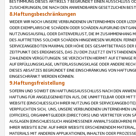
BESTIMMUNG DIESES ARTIKELS 7 BEGRÜNDET EINEN AUSSCHLUSS 
ZUSICHERUNGEN, DIE NACH DEN ANWENDBAREN GESETZLICHEN BE
8.Haftungsbeschränkungen
WEDER WIR NOCH UNSERE VERBUNDENEN UNTERNEHMEN ODER LIZEN
ODER EXEMPLARISCHE SCHÄDEN ODER SCHÄDEN AUFGRUND ENTGANG
NUTZUNGSAUSFALL ODER DATENVERLUST, DIE IM ZUSAMMENHANG MI
DES AUFTRETENS SOLCHER SCHÄDEN HINGEWIESEN WURDEN. FERN
SERVICEANGEBOTEN MAXIMAL DER HÖHE DES GESAMTBETRAGS DER 
ZEITPUNKT DES EREIGNISSES, DAS ZU DEM ZULETZT ENTSTANDENE
ZAHLENDEN VERGÜTUNGEN. SIE VERZICHTEN HIERMIT AUF ETWAIGE 
AUF ERFÜLLUNGSKLAGE, UNTERLASSUNGSKLAGE ODER ANDERE RECHT
DIESES ABSATZES BEGRÜNDET EINE EINSCHRÄNKUNG VON HAFTUNG
EINGESCHRÄNKT WERDEN KÖNNEN.
9.Haftungsfreistellung
SOFERN UND SOWEIT EIN HAFTUNGSAUSSCHLUSS NACH DEN ANWENDB
HAFTUNG FÜR ANGELEGENHEITEN AUS, DIE UNMITTELBAR ODER MITT
WEBSITE (EINSCHLIESSLICH IHRER NUTZUNG DER SERVICEANGEBOTE)
VERPFLICHTEN SICH, UNS, UNSERE VERBUNDENEN UNTERNEHMEN UN
(OFFICERS), ORGANMITGLIEDER (DIRECTORS) UND VERTRETER VON 
AUSLAGEN (EINSCHLIESSLICH ANGEMESSENER ANWALTSGEBÜHREN) FR
IHRER WEBSITE BZW. AUF IHRER WEBSITE ERSCHEINENDEM MATERIAL
MATERIALS MIT ANDEREN APPLIKATIONEN, INHALTEN ODER PROZESSE