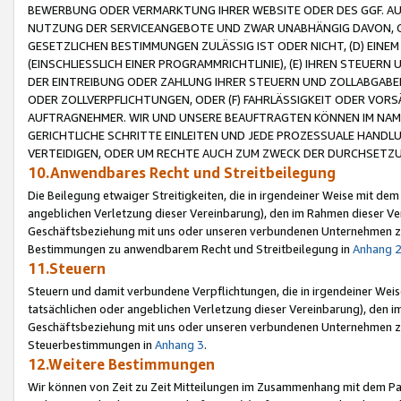
BEWERBUNG ODER VERMARKTUNG IHRER WEBSITE ODER DES GGF. AUF 
NUTZUNG DER SERVICEANGEBOTE UND ZWAR UNABHÄNGIG DAVON, O
GESETZLICHEN BESTIMMUNGEN ZULÄSSIG IST ODER NICHT, (D) EINE
(EINSCHLIESSLICH EINER PROGRAMMRICHTLINIE), (E) IHREN STEUER
DER EINTREIBUNG ODER ZAHLUNG IHRER STEUERN UND ZOLLABGAB
ODER ZOLLVERPFLICHTUNGEN, ODER (F) FAHRLÄSSIGKEIT ODER VORS
AUFTRAGNEHMER. WIR UND UNSERE BEAUFTRAGTEN KÖNNEN IM NAME
GERICHTLICHE SCHRITTE EINLEITEN UND JEDE PROZESSUALE HAND
VERTEIDIGEN, ODER UM RECHTE AUCH ZUM ZWECK DER DURCHSETZU
10.Anwendbares Recht und Streitbeilegung
Die Beilegung etwaiger Streitigkeiten, die in irgendeiner Weise mit de
angeblichen Verletzung dieser Vereinbarung), den im Rahmen dieser Ve
Geschäftsbeziehung mit uns oder unseren verbundenen Unternehmen zu
Bestimmungen zu anwendbarem Recht und Streitbeilegung in
Anhang 
11.Steuern
Steuern und damit verbundene Verpflichtungen, die in irgendeiner Wei
tatsächlichen oder angeblichen Verletzung dieser Vereinbarung), den 
Geschäftsbeziehung mit uns oder unseren verbundenen Unternehmen z
Steuerbestimmungen in
Anhang 3
.
12.Weitere Bestimmungen
Wir können von Zeit zu Zeit Mitteilungen im Zusammenhang mit dem Par