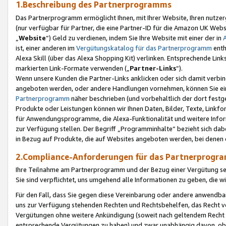
1.Beschreibung des Partnerprogramms
Das Partnerprogramm ermöglicht Ihnen, mit Ihrer Website, Ihren nutzer
(nur verfügbar für Partner, die eine Partner-ID für die Amazon UK We
„
Website
“) Geld zu verdienen, indem Sie Ihre Website mit einer der in
ist, einer anderen im
Vergütungskatalog für das Partnerprogramm
enth
Alexa Skill (über das Alexa Shopping Kit) verlinken. Entsprechende Lin
markierten Link-Formate verwenden („
Partner-Links
“).
Wenn unsere Kunden die Partner-Links anklicken oder sich damit verbi
angeboten werden, oder andere Handlungen vornehmen, können Sie eine
Partnerprogramm
näher beschrieben (und vorbehaltlich der dort festg
Produkte oder Leistungen können wir Ihnen Daten, Bilder, Texte, Linkfo
für Anwendungsprogramme, die Alexa-Funktionalität und weitere Inf
zur Verfügung stellen. Der Begriff „Programminhalte“ bezieht sich dabe
in Bezug auf Produkte, die auf Websites angeboten werden, bei denen 
2.Compliance-Anforderungen für das Partnerprog
Ihre Teilnahme am Partnerprogramm und der Bezug einer Vergütung setz
Sie sind verpflichtet, uns umgehend alle Informationen zu geben, die w
Für den Fall, dass Sie gegen diese Vereinbarung oder andere anwendba
uns zur Verfügung stehenden Rechten und Rechtsbehelfen, das Recht vo
Vergütungen ohne weitere Ankündigung (soweit nach geltendem Recht z
entsprechende Vergütungen zu haben) und zwar unabhängig davon, ob 