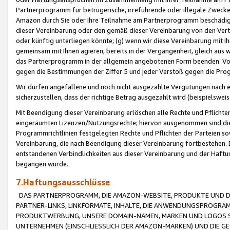
Partnerprogramm für betrügerische, irreführende oder illegale Zwecke
Amazon durch Sie oder Ihre Teilnahme am Partnerprogramm beschädig
dieser Vereinbarung oder den gemäß dieser Vereinbarung von den Vertr
oder künftig unterliegen könnte; (g) wenn wir diese Vereinbarung mit I
gemeinsam mit Ihnen agieren, bereits in der Vergangenheit, gleich aus
das Partnerprogramm in der allgemein angebotenen Form beenden. Vors
gegen die Bestimmungen der Ziffer 5 und jeder Verstoß gegen die Prog
Wir dürfen angefallene und noch nicht ausgezahlte Vergütungen nach 
sicherzustellen, dass der richtige Betrag ausgezahlt wird (beispielsw
Mit Beendigung dieser Vereinbarung erlöschen alle Rechte und Pflichte
eingeräumten Lizenzen/Nutzungsrechte; hiervon ausgenommen sind die in 
Programmrichtlinien festgelegten Rechte und Pflichten der Parteien sow
Vereinbarung, die nach Beendigung dieser Vereinbarung fortbestehen. D
entstandenen Verbindlichkeiten aus dieser Vereinbarung und der Haft
begangen wurde.
7.Haftungsausschlüsse
DAS PARTNERPROGRAMM, DIE AMAZON-WEBSITE, PRODUKTE UND DI
PARTNER-LINKS, LINKFORMATE, INHALTE, DIE ANWENDUNGSPROGR
PRODUKTWERBUNG, UNSERE DOMAIN-NAMEN, MARKEN UND LOGOS S
UNTERNEHMEN (EINSCHLIESSLICH DER AMAZON-MARKEN) UND DIE GE