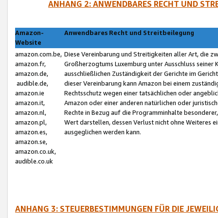
ANHANG 2: ANWENDBARES RECHT UND STRE
Amazon-
Anwendbares Recht und Streitbeilegung
Website
amazon.com.be,
Diese Vereinbarung und Streitigkeiten aller Art, die 
amazon.fr,
Großherzogtums Luxemburg unter Ausschluss seiner Kol
amazon.de,
ausschließlichen Zuständigkeit der Gerichte im Geri
audible.de,
dieser Vereinbarung kann Amazon bei einem zuständig
amazon.ie
Rechtsschutz wegen einer tatsächlichen oder angebli
amazon.it,
Amazon oder einer anderen natürlichen oder juristisc
amazon.nl,
Rechte in Bezug auf die Programminhalte besonderer,
amazon.pl,
Wert darstellen, dessen Verlust nicht ohne Weiteres e
amazon.es,
ausgeglichen werden kann.
amazon.se,
amazon.co.uk,
audible.co.uk
ANHANG 3: STEUERBESTIMMUNGEN FÜR DIE JEWEIL