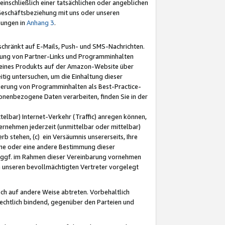
nschließlich einer tatsächlichen oder angeblichen
Geschäftsbeziehung mit uns oder unseren
mungen in
Anhang 3
.
schränkt auf E-Mails, Push- und SMS-Nachrichten.
ellung von Partner-Links und Programminhalten
 eines Produkts auf der Amazon-Website über
tig untersuchen, um die Einhaltung dieser
ntierung von Programminhalten als Best-Practice-
sonenbezogene Daten verarbeiten, finden Sie in der
telbar) Internet-Verkehr (Traffic) anregen können,
rnehmen jederzeit (unmittelbar oder mittelbar)
b stehen, (c) ein Versäumnis unsererseits, Ihre
fene oder eine andere Bestimmung dieser
r ggf. im Rahmen dieser Vereinbarung vornehmen
ch unseren bevollmächtigten Vertreter vorgelegt
ch auf andere Weise abtreten. Vorbehaltlich
rechtlich bindend, gegenüber den Parteien und