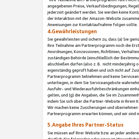
angegebenen Preise, Verkaufsbedingungen, Regeln
jederzeit geändert werden. Sie werden keine Konta
der Interaktion mit der Amazon-Website zusamme
Anweisungen zur Kontaktaufnahme folgen sollte.
4.Gewährleistungen
Sie gewährleisten und sichern zu, dass (a) Sie g
Ihre Teilnahme am Partnerprogramm noch die Erst
Anordnungen, Konzessionen, Richtlinien, Verhalten
zuständigen Behörde (einschließlich der Bestimmu
abschließen dürfen (also z. B. nicht minderjährig
eigenständig geprüft haben und sich nicht auf Zusi
Partnerprogramm teilnehmen und keine Servicean
unterliegen, in dem Sie Serviceangebote wahrneh
Ausfuhr- und Wiederausfuhrbeschränkungen einhal
gelten, und (g) die Angaben, die Sie im Zusammen
indem Sie sich über die Partner-Website in Ihrem
Wir machen keine Zusicherungen und übernehmen 
Partnerprogramm erwarten können, und wir sind n
5.Angabe Ihres Partner-Status
Sie müssen auf Ihrer Website bzw. an jeder ander
deutlich den folgenden oder einen im Wesentlichen