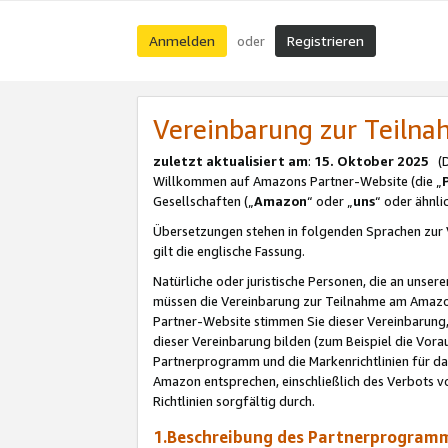
Anmelden
Registrieren
oder
Vereinbarung zur Teil
zuletzt aktualisiert am
:
15. Oktober 2025
(De
Willkommen auf Amazons Partner-Website (die „
Gesellschaften („
Amazon
“ oder „
uns
“ oder ähnl
Übersetzungen stehen in folgenden Sprachen zur 
gilt die englische Fassung.
Natürliche oder juristische Personen, die an uns
müssen die Vereinbarung zur Teilnahme am Amaz
Partner-Website stimmen Sie dieser Vereinbarung,
dieser Vereinbarung bilden (zum Beispiel die Vo
Partnerprogramm und die Markenrichtlinien für da
Amazon entsprechen, einschließlich des Verbots vo
Richtlinien sorgfältig durch.
1.Beschreibung des Partnerprogra