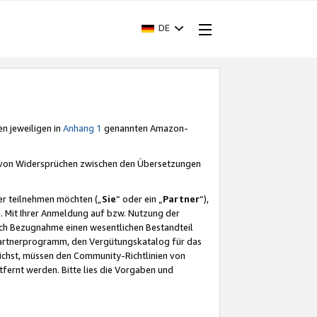
DE
en jeweiligen in
Anhang 1
genannten Amazon-
e von Widersprüchen zwischen den Übersetzungen
er teilnehmen möchten („
Sie
“ oder ein „
Partner
“),
. Mit Ihrer Anmeldung auf bzw. Nutzung der
durch Bezugnahme einen wesentlichen Bestandteil
 Partnerprogramm, den Vergütungskatalog für das
ichst, müssen den Community-Richtlinien von
fernt werden. Bitte lies die Vorgaben und