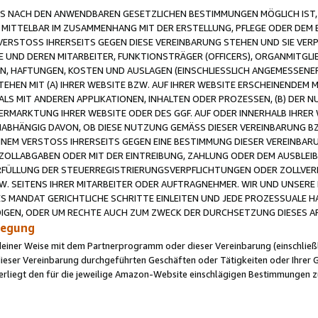
 NACH DEN ANWENDBAREN GESETZLICHEN BESTIMMUNGEN MÖGLICH IST, S
MITTELBAR IM ZUSAMMENHANG MIT DER ERSTELLUNG, PFLEGE ODER DEM BE
ERSTOSS IHRERSEITS GEGEN DIESE VEREINBARUNG STEHEN UND SIE VERP
UND DEREN MITARBEITER, FUNKTIONSTRÄGER (OFFICERS), ORGANMITGLI
N, HAFTUNGEN, KOSTEN UND AUSLAGEN (EINSCHLIESSLICH ANGEMESSENE
HEN MIT (A) IHRER WEBSITE BZW. AUF IHRER WEBSITE ERSCHEINENDEM M
LS MIT ANDEREN APPLIKATIONEN, INHALTEN ODER PROZESSEN, (B) DER 
RMARKTUNG IHRER WEBSITE ODER DES GGF. AUF ODER INNERHALB IHRER W
ABHÄNGIG DAVON, OB DIESE NUTZUNG GEMÄSS DIESER VEREINBARUNG B
EINEM VERSTOSS IHRERSEITS GEGEN EINE BESTIMMUNG DIESER VEREINBARU
D ZOLLABGABEN ODER MIT DER EINTREIBUNG, ZAHLUNG ODER DEM AUSBLEI
FÜLLUNG DER STEUERREGISTRIERUNGSVERPFLICHTUNGEN ODER ZOLLVERPF
W. SEITENS IHRER MITARBEITER ODER AUFTRAGNEHMER. WIR UND UNSERE
ES MANDAT GERICHTLICHE SCHRITTE EINLEITEN UND JEDE PROZESSUALE 
GEN, ODER UM RECHTE AUCH ZUM ZWECK DER DURCHSETZUNG DIESES AR
ilegung
endeiner Weise mit dem Partnerprogramm oder dieser Vereinbarung (einschließl
ieser Vereinbarung durchgeführten Geschäften oder Tätigkeiten oder Ihrer 
iegt den für die jeweilige Amazon-Website einschlägigen Bestimmungen z