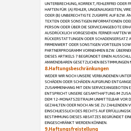
UNTERBRECHUNG, KORREKT, FEHLERFREI ODER 
HAFTEN FÜR: (A) FEHLER, UNGENAUIGKEITEN, 
ODER (B) UNBERECHTIGTE ZUGRIFFE AUF BZW. 
TEXTEN ODER SONSTIGEN INFORMATIONEN ODER 
PERSON ODER ÜBER DIE SERVICEANGEBOTE ERHA
AUSDRÜCKLICH VORGESEHEN. FERNER HAFTEN 
RÜCKERSTATTUNGEN ODER SCHADENSERSATZ AU
FIRMENWERT ODER SONSTIGEN VORTEILEN SOWIE
PARTNERPROGRAMM VORNEHMEN BZW. ÜBERNEHM
DIESES ARTIKELS 7 BEGRÜNDET EINEN AUSSCH
ANWENDBAREN GESETZLICHEN BESTIMMUNGEN 
8.Haftungsbeschränkungen
WEDER WIR NOCH UNSERE VERBUNDENEN UNTERN
SCHÄDEN ODER SCHÄDEN AUFGRUND ENTGANGENE
ZUSAMMENHANG MIT DEN SERVICEANGEBOTEN EN
ENTSPRICHT UNSERE GESAMTHAFTUNG IM ZUSAM
DEM 12-MONATSZEITRAUM UNMITTELBAR VOR DE
GEZAHLTEN ODER NOCH AN SIE ZU ZAHLENDEN V
EINSCHLIESSLICH DES RECHTS AUF ERFÜLLUNGS
BESTIMMUNG DIESES ABSATZES BEGRÜNDET EI
EINGESCHRÄNKT WERDEN KÖNNEN.
9.Haftungsfreistellung