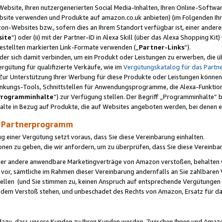
ebsite, Ihren nutzergenerierten Social Media-Inhalten, Ihren Online-Softwar
ebsite verwenden und Produkte auf amazon.co.uk anbieten) (im Folgenden Ihr
-Websites bzw., sofern dies an Ihrem Standort verfügbar ist, einer ander
ite
“) oder (ii) mit der Partner-ID in Alexa Skill (über das Alexa Shopping Ki
estellten markierten Link-Formate verwenden („
Partner-Links
“).
oder sich damit verbinden, um ein Produkt oder Leistungen zu erwerben, di
gütung für qualifizierte Verkäufe, wie im
Vergütungskatalog für das Part
Zur Unterstützung Ihrer Werbung für diese Produkte oder Leistungen können w
linkungs-Tools, Schnittstellen für Anwendungsprogramme, die Alexa-Funktion
Programminhalte
“) zur Verfügung stellen. Der Begriff „Programminhalte“ be
halte in Bezug auf Produkte, die auf Websites angeboten werden, bei denen 
as Partnerprogramm
einer Vergütung setzt voraus, dass Sie diese Vereinbarung einhalten.
ionen zu geben, die wir anfordern, um zu überprüfen, dass Sie diese Vereinba
oder andere anwendbare Marketingverträge von Amazon verstoßen, behalten w
 vor, sämtliche im Rahmen dieser Vereinbarung andernfalls an Sie zahlbare
tellen (und Sie stimmen zu, keinen Anspruch auf entsprechende Vergütungen
 dem Verstoß stehen, und unbeschadet des Rechts von Amazon, Ersatz für 
azu, dass unsere Kunden zu Ihren Kunden werden. Zwischen Ihnen und Amaz