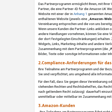
Das Partnerprogramm ermöglicht Ihnen, mit Ihrer W
Partner, die eine Partner-ID für die Amazon UK W
Website mit einer der in
Anhang 1
genannten Amazon
enthaltenen Website (jeweils eine „
Amazon-Webs
Vereinbarung entsprechen und die von uns bereitg
Wenn unsere Kunden die Partner-Links anklicken 
andere Handlungen vornehmen, können Sie eine Ver
der dort festgelegten Einschränkungen) erhalten. 
Widgets, Links, Marketing-Inhalte und andere Ver
Zusammenhang mit dem Partnerprogramm (die „
Bilder, Texte oder sonstige Informationen oder In
2.Compliance-Anforderungen für d
Ihre Teilnahme am Partnerprogramm und der Bezug 
Sie sind verpflichtet, uns umgehend alle Informat
Für den Fall, dass Sie gegen diese Vereinbarung 
stehenden Rechten und Rechtsbehelfen, das Recht
nach geltendem Recht zulässig) dauerhaft einzus
unmittelbar oder mittelbar im Zusammenhang mit
3.Amazon-Kunden
Ihre Teilnahme am Partnerprogramm führt nicht d