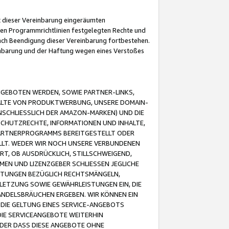
it dieser Vereinbarung eingeräumten
 den Programmrichtlinien festgelegten Rechte und
 nach Beendigung dieser Vereinbarung fortbestehen.
einbarung und der Haftung wegen eines Verstoßes
GEBOTEN WERDEN, SOWIE PARTNER-LINKS,
ALTE VON PRODUKTWERBUNG, UNSERE DOMAIN-
SCHLIESSLICH DER AMAZON-MARKEN) UND DIE
SCHUTZRECHTE, INFORMATIONEN UND INHALTE,
PARTNERPROGRAMMS BEREITGESTELLT ODER
ELLT. WEDER WIR NOCH UNSERE VERBUNDENEN
T, OB AUSDRÜCKLICH, STILLSCHWEIGEND,
MEN UND LIZENZGEBER SCHLIESSEN JEGLICHE
ISTUNGEN BEZÜGLICH RECHTSMÄNGELN,
LETZUNG SOWIE GEWÄHRLEISTUNGEN EIN, DIE
ANDELSBRÄUCHEN ERGEBEN. WIR KÖNNEN EIN
 DIE GELTUNG EINES SERVICE-ANGEBOTS
IE SERVICEANGEBOTE WEITERHIN
ODER DASS DIESE ANGEBOTE OHNE