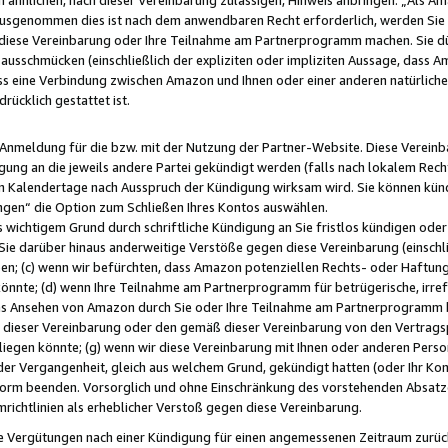
usgenommen dies ist nach dem anwendbaren Recht erforderlich, werden Sie 
f diese Vereinbarung oder Ihre Teilnahme am Partnerprogramm machen. Sie d
usschmücken (einschließlich der expliziten oder impliziten Aussage, dass A
 eine Verbindung zwischen Amazon und Ihnen oder einer anderen natürlichen 
rücklich gestattet ist.
r Anmeldung für die bzw. mit der Nutzung der Partner-Website. Diese Vereinb
gung an die jeweils andere Partei gekündigt werden (falls nach lokalem Rech
n Kalendertage nach Ausspruch der Kündigung wirksam wird. Sie können kündi
ngen“ die Option zum Schließen Ihres Kontos auswählen.
 wichtigem Grund durch schriftliche Kündigung an Sie fristlos kündigen oder I
 Sie darüber hinaus anderweitige Verstöße gegen diese Vereinbarung (einschli
ben; (c) wenn wir befürchten, dass Amazon potenziellen Rechts- oder Haftu
nnte; (d) wenn Ihre Teilnahme am Partnerprogramm für betrügerische, irref
das Ansehen von Amazon durch Sie oder Ihre Teilnahme am Partnerprogramm b
ieser Vereinbarung oder den gemäß dieser Vereinbarung von den Vertragspa
liegen könnte; (g) wenn wir diese Vereinbarung mit Ihnen oder anderen Perso
 der Vergangenheit, gleich aus welchem Grund, gekündigt hatten (oder Ihr Ko
rm beenden. Vorsorglich und ohne Einschränkung des vorstehenden Absatzes
richtlinien als erheblicher Verstoß gegen diese Vereinbarung.
e Vergütungen nach einer Kündigung für einen angemessenen Zeitraum zurückb