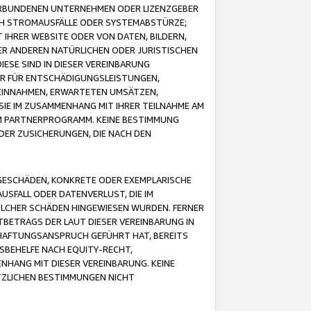
VERBUNDENEN UNTERNEHMEN ODER LIZENZGEBER
ICH STROMAUSFÄLLE ODER SYSTEMABSTÜRZE;
IHRER WEBSITE ODER VON DATEN, BILDERN,
ER ANDEREN NATÜRLICHEN ODER JURISTISCHEN
ESE SIND IN DIESER VEREINBARUNG
R FÜR ENTSCHÄDIGUNGSLEISTUNGEN,
EINNAHMEN, ERWARTETEN UMSÄTZEN,
SIE IM ZUSAMMENHANG MIT IHRER TEILNAHME AM
M PARTNERPROGRAMM. KEINE BESTIMMUNG
DER ZUSICHERUNGEN, DIE NACH DEN
GESCHÄDEN, KONKRETE ODER EXEMPLARISCHE
SFALL ODER DATENVERLUST, DIE IM
OLCHER SCHÄDEN HINGEWIESEN WURDEN. FERNER
BETRAGS DER LAUT DIESER VEREINBARUNG IN
HAFTUNGSANSPRUCH GEFÜHRT HAT, BEREITS
SBEHELFE NACH EQUITY-RECHT,
NHANG MIT DIESER VEREINBARUNG. KEINE
TZLICHEN BESTIMMUNGEN NICHT