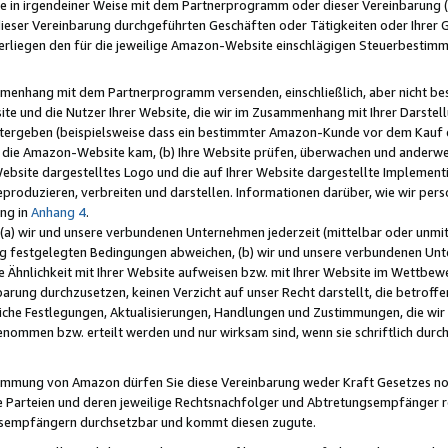
e in irgendeiner Weise mit dem Partnerprogramm oder dieser Vereinbarung (ei
ieser Vereinbarung durchgeführten Geschäften oder Tätigkeiten oder Ihrer 
liegen den für die jeweilige Amazon-Website einschlägigen Steuerbestim
mmenhang mit dem Partnerprogramm versenden, einschließlich, aber nicht be
site und die Nutzer Ihrer Website, die wir im Zusammenhang mit Ihrer Darst
itergeben (beispielsweise dass ein bestimmter Amazon-Kunde vor dem Kauf
uf die Amazon-Website kam, (b) Ihre Website prüfen, überwachen und anderwei
r Website dargestelltes Logo und die auf Ihrer Website dargestellte Impleme
reproduzieren, verbreiten und darstellen. Informationen darüber, wie wir per
ng in
Anhang 4
.
 (a) wir und unsere verbundenen Unternehmen jederzeit (mittelbar oder unmit
ng festgelegten Bedingungen abweichen, (b) wir und unsere verbundenen Unte
 Ähnlichkeit mit Ihrer Website aufweisen bzw. mit Ihrer Website im Wettbewer
barung durchzusetzen, keinen Verzicht auf unser Recht darstellt, die betrof
liche Festlegungen, Aktualisierungen, Handlungen und Zustimmungen, die wi
enommen bzw. erteilt werden und nur wirksam sind, wenn sie schriftlich dur
stimmung von Amazon dürfen Sie diese Vereinbarung weder Kraft Gesetzes no
die Parteien und deren jeweilige Rechtsnachfolger und Abtretungsempfänger 
ngsempfängern durchsetzbar und kommt diesen zugute.