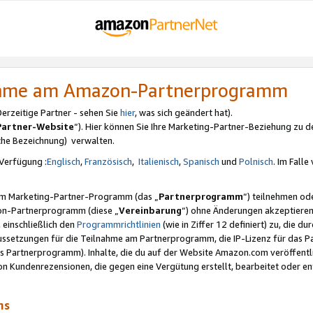
nahme am Amazon-Partnerprogramm
rzeitige Partner - sehen Sie
hier
, was sich geändert hat).
Partner-Website
“). Hier können Sie Ihre Marketing-Partner-Beziehung zu d
iche Bezeichnung) verwalten.
Verfügung :
Englisch
,
Französisch
,
Italienisch
,
Spanisch
und
Polnisch
. Im Fall
erem Marketing-Partner-Programm (das „
Partnerprogramm
“) teilnehmen od
on-Partnerprogramm (diese „
Vereinbarung
“) ohne Änderungen akzeptieren
 einschließlich den
Programmrichtlinien
(wie in Ziffer 12 definiert) zu, die 
raussetzungen für die Teilnahme am Partnerprogramm, die IP-Lizenz für das
s Partnerprogramm). Inhalte, die du auf der Website Amazon.com veröffentl
n Kundenrezensionen, die gegen eine Vergütung erstellt, bearbeitet oder ent
mms