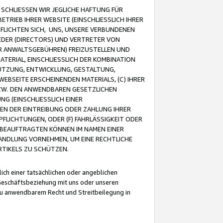
CHLIESSEN WIR JEGLICHE HAFTUNG FÜR
TRIEB IHRER WEBSITE (EINSCHLIESSLICH IHRER
FLICHTEN SICH, UNS, UNSERE VERBUNDENEN
EDER (DIRECTORS) UND VERTRETER VON
R ANWALTSGEBÜHREN) FREIZUSTELLEN UND
ATERIAL, EINSCHLIESSLICH DER KOMBINATION
NUTZUNG, ENTWICKLUNG, GESTALTUNG,
EBSEITE ERSCHEINENDEN MATERIALS, (C) IHRER
ZW. DEN ANWENDBAREN GESETZLICHEN
NG (EINSCHLIESSLICH EINER
BEN DER EINTREIBUNG ODER ZAHLUNG IHRER
LICHTUNGEN, ODER (F) FAHRLÄSSIGKEIT ODER
 BEAUFTRAGTEN KÖNNEN IM NAMEN EINER
HANDLUNG VORNEHMEN, UM EINE RECHTLICHE
TIKELS ZU SCHÜTZEN.
ich einer tatsächlichen oder angeblichen
Geschäftsbeziehung mit uns oder unseren
u anwendbarem Recht und Streitbeilegung in