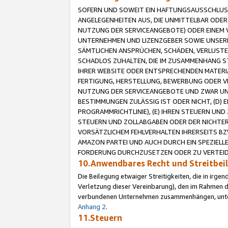
SOFERN UND SOWEIT EIN HAFTUNGSAUSSCHLUSS
ANGELEGENHEITEN AUS, DIE UNMITTELBAR ODER 
NUTZUNG DER SERVICEANGEBOTE) ODER EINEM V
UNTERNEHMEN UND LIZENZGEBER SOWIE UNSERE 
SÄMTLICHEN ANSPRÜCHEN, SCHÄDEN, VERLUSTE
SCHADLOS ZUHALTEN, DIE IM ZUSAMMENHANG STE
IHRER WEBSITE ODER ENTSPRECHENDEN MATERIA
FERTIGUNG, HERSTELLUNG, BEWERBUNG ODER VE
NUTZUNG DER SERVICEANGEBOTE UND ZWAR UN
BESTIMMUNGEN ZULÄSSIG IST ODER NICHT, (D) 
PROGRAMMRICHTLINIE), (E) IHREN STEUERN UN
STEUERN UND ZOLLABGABEN ODER DER NICHTER
VORSÄTZLICHEM FEHLVERHALTEN IHRERSEITS BZ
AMAZON PARTEI UND AUCH DURCH EIN SPEZIELL
FORDERUNG DURCHZUSETZEN ODER ZU VERTEIDI
10.Anwendbares Recht und Streitbe
Die Beilegung etwaiger Streitigkeiten, die in irg
Verletzung dieser Vereinbarung), den im Rahmen d
verbundenen Unternehmen zusammenhängen, unterl
Anhang 2
.
11.Steuern