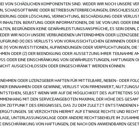
FREI VON SCHÄDLICHEN KOMPONENTEN SIND. WEDER WIR NOCH UNSERE 
VIREN, SCHADSOFTWARE ODER BETRIEBSUNTERBRECHUNGEN, EINSCHLIESSL
ÄNDERUNG ODER LÖSCHUNG, VERNICHTUNG, BESCHÄDIGUNG ODER VERLUST 
INHALTEN. BERATUNG ODER INFORMATIONEN, DIE SIE VON UNS ODER EIN
LTEN, BEGRÜNDEN KEINE GEWÄHRLEISTUNGSANSPRÜCHE, ES SEIN DENN, DI
WEDER WIR NOCH UNSERE VERBUNDENEN UNTERNEHMEN ODER LIZENZGEBE
FGRUND (X) DES VERLUSTS VON VORAUSSICHTLICHEN GEWINNEN ODER 
 (Y) VON INVESTITIONEN, AUFWENDUNGEN ODER VERPFLICHTUNGEN, DIE 
EN ODER (Z) DER BEENDIGUNG ODER AUSSETZUNG IHRER TEILNAHME A
LUSS ODER EINE EINSCHRÄNKUNG VON GEWÄHRLEISTUNGEN, HAFTUNGEN O
NICHT AUSGESCHLOSSEN ODER EINGESCHRÄNKT WERDEN KÖNNEN.
EHMEN ODER LIZENZGEBER HAFTEN FÜR MITTELBARE, NEBEN- ODER FOL
R EINNAHMEN ODER GEWINNE, VERLUST VON FIRMENWERT, NUTZUNGSAU
TSTEHEN, SELBST WENN WIR AUF DIE MÖGLICHKEIT DES AUFTRETENS S
MENHANG MIT DEN SERVICEANGEBOTEN MAXIMAL DER HÖHE DES GESAMT
M ZEITPUNKT DES EREIGNISSES, DAS ZU DEM ZULETZT ENTSTANDENEN 
ERGÜTUNGEN. SIE VERZICHTEN HIERMIT AUF ETWAIGE RECHTE UND RECHT
KLAGE, UNTERLASSUNGSKLAGE ODER ANDERE RECHTSBEHELFE IM ZUSAMME
NE EINSCHRÄNKUNG VON HAFTUNGEN, DIE NACH DEN ANWENDBAREN GESE