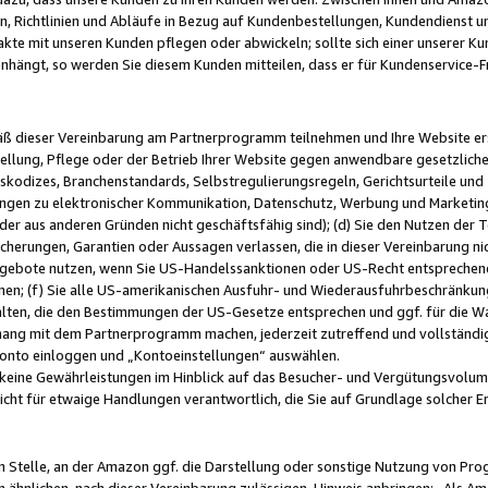
, Richtlinien und Abläufe in Bezug auf Kundenbestellungen, Kundendienst 
kte mit unseren Kunden pflegen oder abwickeln; sollte sich einer unserer Ku
nhängt, so werden Sie diesem Kunden mitteilen, dass er für Kundenservic
emäß dieser Vereinbarung am Partnerprogramm teilnehmen und Ihre Website er
ellung, Pflege oder der Betrieb Ihrer Website gegen anwendbare gesetzlich
skodizes, Branchenstandards, Selbstregulierungsregeln, Gerichtsurteile und 
ngen zu elektronischer Kommunikation, Datenschutz, Werbung und Marketing)
 oder aus anderen Gründen nicht geschäftsfähig sind); (d) Sie den Nutzen de
cherungen, Garantien oder Aussagen verlassen, die in dieser Vereinbarung nich
gebote nutzen, wenn Sie US-Handelssanktionen oder US-Recht entsprechen
men; (f) Sie alle US-amerikanischen Ausfuhr- und Wiederausfuhrbeschränkun
ten, die den Bestimmungen der US-Gesetze entsprechen und ggf. für die Wa
hang mit dem Partnerprogramm machen, jederzeit zutreffend und vollständig 
 Konto einloggen und „Kontoeinstellungen“ auswählen.
keine Gewährleistungen im Hinblick auf das Besucher- und Vergütungsvolu
icht für etwaige Handlungen verantwortlich, die Sie auf Grundlage solcher
en Stelle, an der Amazon ggf. die Darstellung oder sonstige Nutzung von Pr
 ähnlichen, nach dieser Vereinbarung zulässigen, Hinweis anbringen: „Als Ama