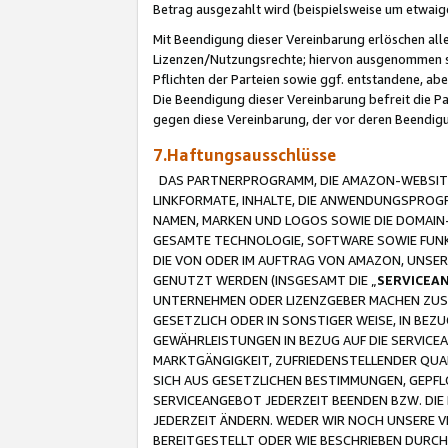
Betrag ausgezahlt wird (beispielsweise um etwai
Mit Beendigung dieser Vereinbarung erlöschen alle
Lizenzen/Nutzungsrechte; hiervon ausgenommen sind
Pflichten der Parteien sowie ggf. entstandene, ab
Die Beendigung dieser Vereinbarung befreit die P
gegen diese Vereinbarung, der vor deren Beendi
7.Haftungsausschlüsse
DAS PARTNERPROGRAMM, DIE AMAZON-WEBSITE,
LINKFORMATE, INHALTE, DIE ANWENDUNGSPRO
NAMEN, MARKEN UND LOGOS SOWIE DIE DOMAIN
GESAMTE TECHNOLOGIE, SOFTWARE SOWIE FUNKT
DIE VON ODER IM AUFTRAG VON AMAZON, UNS
GENUTZT WERDEN (INSGESAMT DIE „
SERVICEA
UNTERNEHMEN ODER LIZENZGEBER MACHEN ZUSI
GESETZLICH ODER IN SONSTIGER WEISE, IN BE
GEWÄHRLEISTUNGEN IN BEZUG AUF DIE SERVICE
MARKTGÄNGIGKEIT, ZUFRIEDENSTELLENDER QUA
SICH AUS GESETZLICHEN BESTIMMUNGEN, GEPFL
SERVICEANGEBOT JEDERZEIT BEENDEN BZW. DIE
JEDERZEIT ÄNDERN. WEDER WIR NOCH UNSERE 
BEREITGESTELLT ODER WIE BESCHRIEBEN DURC