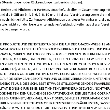
ge Stornierungen oder Rücksendungen zu berücksichtigen).
 Rechte und Pflichten der Parteien, einschließlich aller im Zusammenhang m
 die in Ziffern 3, 4, 5, 6, 7, 8, 10 und 11 dieser Vereinbarung sowie die in
er noch nicht erfüllte Zahlungsverpflichtungen aus dieser Vereinbarung, die
arteien nicht von den bereits entstandenen Verbindlichkeiten aus dieser Ver
gung begangen wurde.
 PRODUKTE UND DIENSTLEISTUNGEN, DIE AUF DER AMAZON-WEBSITE AN
GRAMMIERSCHNITTSTELLE FÜR PRODUKTWERBUNG, DATENFEEDS UND INH
-NAMEN, MARKEN UND LOGOS UNSERER VERBUNDENEN UNTERNEHMEN (EIN
IONEN, MATERIAL, DATEN, BILDER, TEXTE UND SONSTIGE GEWERBLICHE 
EREN VERBUNDENEN UNTERNEHMEN ODER LIZENZGEBERN IM RAHMEN DES 
NGEBOTE
“), WERDEN „WIE BESEHEN“ UND „WIE VERFÜGBAR“ BEREITGEST
CHERUNGEN ODER ÜBERNEHMEN GEWÄHRLEISTUNGEN GLEICH WELCHER AR
ZUG AUF DIE SERVICEANGEBOTE. WIR UND UNSERE VERBUNDENEN UNTERNEH
ANGEBOTE AUS; DIES SCHLIESST ETWAIGE STILLSCHWEIGENDE GEWÄHRLE
LITÄT, EIGNUNG FÜR EINEN BESTIMMTEN VERWENDUNGSZWECK, NICHTVER
OGENHEITEN, DEM ÜBLICHEN GESCHÄFTSVERKEHR, DER LEISTUNG ODER H
 BESCHAFFENHEIT, MERKMALE, FUNKTIONEN, DEN LEISTUNGSUMFANG ODER
VERBUNDENEN UNTERNEHMEN ODER LIZENZGEBER GEWÄHRLEISTEN, DASS D
HGÄNGIG BZW. AUF BESTIMMTE ART UND WEISE FUNKTIONIEREN WERDEN 