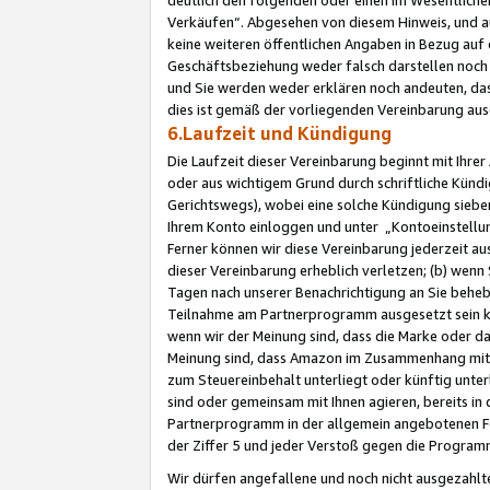
Verkäufen“. Abgesehen von diesem Hinweis, und a
keine weiteren öffentlichen Angaben in Bezug au
Geschäftsbeziehung weder falsch darstellen noch a
und Sie werden weder erklären noch andeuten, dass
dies ist gemäß der vorliegenden Vereinbarung ausd
6.Laufzeit und Kündigung
Die Laufzeit dieser Vereinbarung beginnt mit Ihre
oder aus wichtigem Grund durch schriftliche Kündi
Gerichtswegs), wobei eine solche Kündigung siebe
Ihrem Konto einloggen und unter „Kontoeinstellu
Ferner können wir diese Vereinbarung jederzeit aus
dieser Vereinbarung erheblich verletzen; (b) wenn
Tagen nach unserer Benachrichtigung an Sie behe
Teilnahme am Partnerprogramm ausgesetzt sein kö
wenn wir der Meinung sind, dass die Marke oder 
Meinung sind, dass Amazon im Zusammenhang mit d
zum Steuereinbehalt unterliegt oder künftig unter
sind oder gemeinsam mit Ihnen agieren, bereits in
Partnerprogramm in der allgemein angebotenen Fo
der Ziffer 5 und jeder Verstoß gegen die Programm
Wir dürfen angefallene und noch nicht ausgezahlt