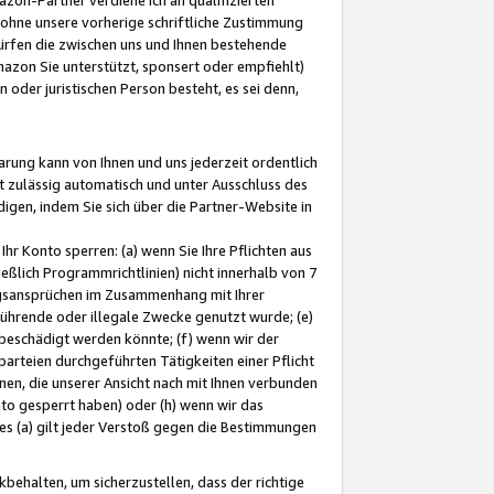
ohne unsere vorherige schriftliche Zustimmung
ürfen die zwischen uns und Ihnen bestehende
mazon Sie unterstützt, sponsert oder empfiehlt)
oder juristischen Person besteht, es sei denn,
arung kann von Ihnen und uns jederzeit ordentlich
t zulässig automatisch und unter Ausschluss des
gen, indem Sie sich über die Partner-Website in
hr Konto sperren: (a) wenn Sie Ihre Pflichten aus
eßlich Programmrichtlinien) nicht innerhalb von 7
ngsansprüchen im Zusammenhang mit Ihrer
ührende oder illegale Zwecke genutzt wurde; (e)
eschädigt werden könnte; (f) wenn wir der
rteien durchgeführten Tätigkeiten einer Pflicht
nen, die unserer Ansicht nach mit Ihnen verbunden
nto gesperrt haben) oder (h) wenn wir das
 (a) gilt jeder Verstoß gegen die Bestimmungen
ehalten, um sicherzustellen, dass der richtige