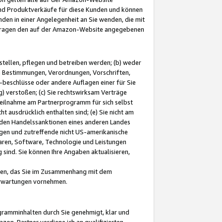
und Produktverkäufe für diese Kunden und können
nden in einer Angelegenheit an Sie wenden, die mit
e-Fragen den auf der Amazon-Website angegebenen
stellen, pflegen und betreiben werden; (b) weder
e Bestimmungen, Verordnungen, Vorschriften,
-beschlüsse oder andere Auflagen einer für Sie
 verstoßen; (c) Sie rechtswirksam Verträge
r Teilnahme am Partnerprogramm für sich selbst
t ausdrücklich enthalten sind; (e) Sie nicht am
den Handelssanktionen eines anderen Landes
gen und zutreffende nicht US-amerikanische
ren, Software, Technologie und Leistungen
sind. Sie können Ihre Angaben aktualisieren,
men, das Sie im Zusammenhang mit dem
 Erwartungen vornehmen.
ogramminhalten durch Sie genehmigt, klar und
zon-Partner verdiene ich an qualifizierten