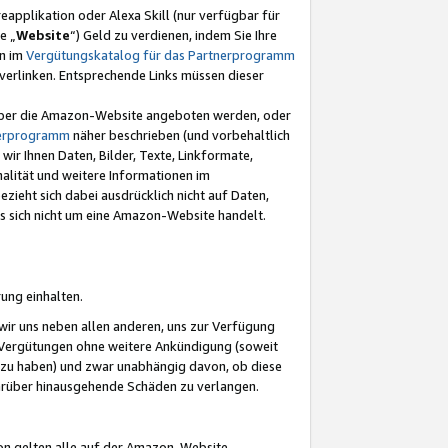
eapplikation oder Alexa Skill (nur verfügbar für
e „
Website
“) Geld zu verdienen, indem Sie Ihre
en im
Vergütungskatalog für das Partnerprogramm
t) verlinken. Entsprechende Links müssen dieser
e über die Amazon-Website angeboten werden, oder
nerprogramm
näher beschrieben (und vorbehaltlich
ir Ihnen Daten, Bilder, Texte, Linkformate,
alität und weitere Informationen im
zieht sich dabei ausdrücklich nicht auf Daten,
es sich nicht um eine Amazon-Website handelt.
rung einhalten.
ir uns neben allen anderen, uns zur Verfügung
n Vergütungen ohne weitere Ankündigung (soweit
 zu haben) und zwar unabhängig davon, ob diese
darüber hinausgehende Schäden zu verlangen.
on gelten alle auf der Amazon-Website