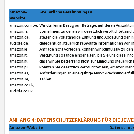
Amazon-
Steuerliche Bestimmungen
Website
amazon.com.be,
Wir dürfen in Bezug auf Beträge, auf deren Auszahlun
amazon.fr,
vornehmen, zu denen wir gesetzlich verpflichtet sind
amazon.de,
stellen die vollständige Zahlung und Abgeltung der 
audible.de,
gelegentlich steuerlich relevante Informationen von I
amazon.ie
Anfrage nicht vorlegen, können wir (kumulativ zu de
amazon.it,
Vergütung so lange einbehalten, bis Sie uns diese Inf
amazon.nl,
dass wir Sie betreffend nicht zur Einholung steuerlich 
amazon.pl,
könnten Sie gesetzlich verpflichtet sein, Amazon Meh
amazon.es,
Anforderungen an eine gültige MwSt.-Rechnung erfüllt
amazon.se,
zahlen.
amazon.co.uk,
audible.co.uk
ANHANG 4: DATENSCHUTZERKLÄRUNG FÜR DIE JEWE
Amazon-Website
Datenschutz