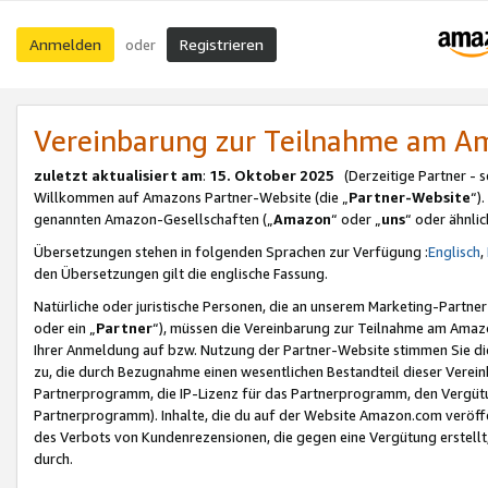
Anmelden
Registrieren
oder
Vereinbarung zur Teilnahme am 
zuletzt aktualisiert am
:
15. Oktober 2025
(Derzeitige Partner - 
Willkommen auf Amazons Partner-Website (die „
Partner-Website
“)
genannten Amazon-Gesellschaften („
Amazon
“ oder „
uns
“ oder ähnli
Übersetzungen stehen in folgenden Sprachen zur Verfügung :
Englisch
,
den Übersetzungen gilt die englische Fassung.
Natürliche oder juristische Personen, die an unserem Marketing-Partn
oder ein „
Partner
“), müssen die Vereinbarung zur Teilnahme am Ama
Ihrer Anmeldung auf bzw. Nutzung der Partner-Website stimmen Sie die
zu, die durch Bezugnahme einen wesentlichen Bestandteil dieser Verei
Partnerprogramm, die IP-Lizenz für das Partnerprogramm, den Vergütu
Partnerprogramm). Inhalte, die du auf der Website Amazon.com veröffe
des Verbots von Kundenrezensionen, die gegen eine Vergütung erstellt, 
durch.