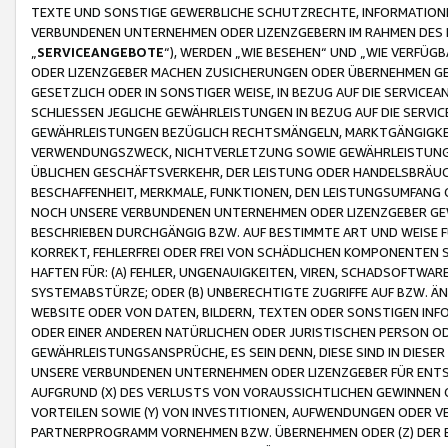
TEXTE UND SONSTIGE GEWERBLICHE SCHUTZRECHTE, INFORMATIONE
VERBUNDENEN UNTERNEHMEN ODER LIZENZGEBERN IM RAHMEN DES
„
SERVICEANGEBOTE
“), WERDEN „WIE BESEHEN“ UND „WIE VERFÜ
ODER LIZENZGEBER MACHEN ZUSICHERUNGEN ODER ÜBERNEHMEN GEW
GESETZLICH ODER IN SONSTIGER WEISE, IN BEZUG AUF DIE SERVI
SCHLIESSEN JEGLICHE GEWÄHRLEISTUNGEN IN BEZUG AUF DIE SERVI
GEWÄHRLEISTUNGEN BEZÜGLICH RECHTSMÄNGELN, MARKTGÄNGIGKEIT
VERWENDUNGSZWECK, NICHTVERLETZUNG SOWIE GEWÄHRLEISTUNGEN 
ÜBLICHEN GESCHÄFTSVERKEHR, DER LEISTUNG ODER HANDELSBRÄUCH
BESCHAFFENHEIT, MERKMALE, FUNKTIONEN, DEN LEISTUNGSUMFANG 
NOCH UNSERE VERBUNDENEN UNTERNEHMEN ODER LIZENZGEBER GEWÄ
BESCHRIEBEN DURCHGÄNGIG BZW. AUF BESTIMMTE ART UND WEISE
KORREKT, FEHLERFREI ODER FREI VON SCHÄDLICHEN KOMPONENTEN
HAFTEN FÜR: (A) FEHLER, UNGENAUIGKEITEN, VIREN, SCHADSOFTW
SYSTEMABSTÜRZE; ODER (B) UNBERECHTIGTE ZUGRIFFE AUF BZW. 
WEBSITE ODER VON DATEN, BILDERN, TEXTEN ODER SONSTIGEN INF
ODER EINER ANDEREN NATÜRLICHEN ODER JURISTISCHEN PERSON OD
GEWÄHRLEISTUNGSANSPRÜCHE, ES SEIN DENN, DIESE SIND IN DIES
UNSERE VERBUNDENEN UNTERNEHMEN ODER LIZENZGEBER FÜR EN
AUFGRUND (X) DES VERLUSTS VON VORAUSSICHTLICHEN GEWINNEN
VORTEILEN SOWIE (Y) VON INVESTITIONEN, AUFWENDUNGEN ODER VE
PARTNERPROGRAMM VORNEHMEN BZW. ÜBERNEHMEN ODER (Z) DER 