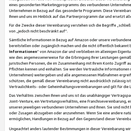
eines gesonderten Marketingprogramms des verbundenen Unternehmens
Unternehmen in Bezug auf das gesonderte Programm. Diese Vereinbarung
Ihnen und uns im Hinblick auf das Partnerprogramm dar und ersetzt al
Für die Zwecke dieser Vereinbarung verstehen sich die Begriffe „schließ
von „jedoch nicht beschränkt auf“.
Sämtliche Informationen in Bezug auf Amazon oder unsere verbunde
bereitstellen oder zugänglich machen und die nicht öffentlich bekannt bz
Informationen
“ von Amazon dar und verbleiben im alleinigen Eigent
wie dies angemessenerweise für die Erbringung Ihrer Leistungen gemäß d
juristischen Personen, die im Zusammenhang mit Ihrem Konto Zugriff au
Pflichten kennen und einhalten. Sie werden Vertrauliche Informationen 
Unternehmen) weitergeben und alle angemessenen Maßnahmen ergreifen
schützen, die gemäß dieser Vereinbarung nicht ausdrücklich zulässig is
Vertraulichkeits- oder Geheimhaltungsvereinbarungen und gilt für die
Das Verhältnis zwischen Ihnen und uns ist das unabhängiger Vertragspa
Joint-Venture, ein Vertretungsverhältnis, eine Franchisevereinbarung, 
unseren jeweiligen verbundenen Unternehmen und Ihnen. Sie sind ni
oder Zusagen abzugeben oder anzunehmen. Wenn Sie eine andere natürli
ermöglichen, Handlungen in Bezug auf den Gegenstand dieser Vereinbar
Ungeachtet anders lautender Bestimmungen in dieser Vereinbarung wird