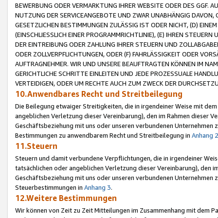
BEWERBUNG ODER VERMARKTUNG IHRER WEBSITE ODER DES GGF. AUF 
NUTZUNG DER SERVICEANGEBOTE UND ZWAR UNABHÄNGIG DAVON, O
GESETZLICHEN BESTIMMUNGEN ZULÄSSIG IST ODER NICHT, (D) EINE
(EINSCHLIESSLICH EINER PROGRAMMRICHTLINIE), (E) IHREN STEUER
DER EINTREIBUNG ODER ZAHLUNG IHRER STEUERN UND ZOLLABGAB
ODER ZOLLVERPFLICHTUNGEN, ODER (F) FAHRLÄSSIGKEIT ODER VORS
AUFTRAGNEHMER. WIR UND UNSERE BEAUFTRAGTEN KÖNNEN IM NAME
GERICHTLICHE SCHRITTE EINLEITEN UND JEDE PROZESSUALE HAND
VERTEIDIGEN, ODER UM RECHTE AUCH ZUM ZWECK DER DURCHSETZU
10.Anwendbares Recht und Streitbeilegung
Die Beilegung etwaiger Streitigkeiten, die in irgendeiner Weise mit de
angeblichen Verletzung dieser Vereinbarung), den im Rahmen dieser Ve
Geschäftsbeziehung mit uns oder unseren verbundenen Unternehmen zu
Bestimmungen zu anwendbarem Recht und Streitbeilegung in
Anhang 
11.Steuern
Steuern und damit verbundene Verpflichtungen, die in irgendeiner Wei
tatsächlichen oder angeblichen Verletzung dieser Vereinbarung), den 
Geschäftsbeziehung mit uns oder unseren verbundenen Unternehmen z
Steuerbestimmungen in
Anhang 3
.
12.Weitere Bestimmungen
Wir können von Zeit zu Zeit Mitteilungen im Zusammenhang mit dem Par