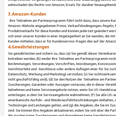
unbeschadet des Rechts von Amazon, Ersatz für darüber hinausgehen
3.Amazon-Kunden
Ihre Teilnahme am Partnerprogramm führt nicht dazu, dass unsere Kun
Amazon-Website angegebenen Preise, Verkaufsbedingungen, Regeln, Ri
Produktverkäufe für diese Kunden und können jederzeit geändert werde
sich einer unserer Kunden in einer Angelegenheit an Sie wenden, die 
Kunden mitteilen, dass er für Kundenservice-Fragen den auf der Ama
4.Gewährleistungen
Sie gewährleisten und sichern zu, dass (a) Sie gemäß dieser Vereinba
betreiben werden; (b) weder Ihre Teilnahme am Partnerprogramm noch d
Bestimmungen, Verordnungen, Vorschriften, Anordnungen, Konzessionen,
Gerichtsurteile und -beschlüsse oder andere Auflagen einer für Sie zu
Datenschutz, Werbung und Marketing) verstoßen; (c) Sie rechtswirksam 
nicht geschäftsfähig sind); (d) Sie den Nutzen der Teilnahme am Partne
Zusicherungen, Garantien oder Aussagen verlassen, die in dieser Verein
teilnehmen und keine Serviceangebote nutzen, wenn Sie US-Handelssa
unterliegen, in dem Sie Serviceangebote wahrnehmen; (f) Sie alle US
amerikanische Ausfuhr- und Wiederausfuhrbeschränkungen einhalten, 
Technologie und Leistungen gelten, und (g) die Angaben, die Sie im 
sind. Sie können Ihre Angaben aktualisieren, indem Sie sich über die 
Wir machen keine Zusicherungen und übernehmen keine Gewährleistun