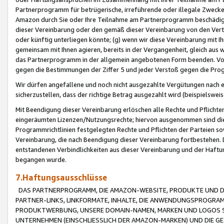
Partnerprogramm für betrügerische, irreführende oder illegale Zwecke
Amazon durch Sie oder Ihre Teilnahme am Partnerprogramm beschädig
dieser Vereinbarung oder den gemäß dieser Vereinbarung von den Vertr
oder künftig unterliegen könnte; (g) wenn wir diese Vereinbarung mit I
gemeinsam mit Ihnen agieren, bereits in der Vergangenheit, gleich aus
das Partnerprogramm in der allgemein angebotenen Form beenden. Vors
gegen die Bestimmungen der Ziffer 5 und jeder Verstoß gegen die Prog
Wir dürfen angefallene und noch nicht ausgezahlte Vergütungen nach 
sicherzustellen, dass der richtige Betrag ausgezahlt wird (beispielsw
Mit Beendigung dieser Vereinbarung erlöschen alle Rechte und Pflichte
eingeräumten Lizenzen/Nutzungsrechte; hiervon ausgenommen sind die in 
Programmrichtlinien festgelegten Rechte und Pflichten der Parteien sow
Vereinbarung, die nach Beendigung dieser Vereinbarung fortbestehen. D
entstandenen Verbindlichkeiten aus dieser Vereinbarung und der Haft
begangen wurde.
7.Haftungsausschlüsse
DAS PARTNERPROGRAMM, DIE AMAZON-WEBSITE, PRODUKTE UND DI
PARTNER-LINKS, LINKFORMATE, INHALTE, DIE ANWENDUNGSPROGR
PRODUKTWERBUNG, UNSERE DOMAIN-NAMEN, MARKEN UND LOGOS S
UNTERNEHMEN (EINSCHLIESSLICH DER AMAZON-MARKEN) UND DIE GE