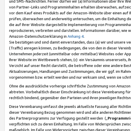
und SMS-Nachrichten. Ferner dürfen wir (a) Informationen über Ihre We
von Partner-Links und Programminhalten erhalten überwachen, aufzei
vor dem Kauf eines Produkts auf der Amazon-Website über einen auf Ih
prüfen, überwachen und anderweitig untersuchen, um die Einhaltung dies
die auf Ihrer Website dargestellte Implementierung von Programminhalt
reproduzieren, verbreiten und darstellen. Informationen darüber, wie w
Amazon-Datenschutzerklärung in
Anhang 4
.
Sie bestätigen und sind damit einverstanden, dass (a) wir und unsere 
(Traffic) anregen können, zu Bedingungen, die von den in dieser Vere
Unternehmen jederzeit (unmittelbar oder mittelbar) Websites oder Appl
Ihrer Website im Wettbewerb stehen, (c) ein Versäumnis unsererseits, I
Verzicht auf unser Recht darstellt, die betroffene oder eine andere B
Aktualisierungen, Handlungen und Zustimmungen, die wir ggf. im Rahme
vorgenommen bzw. erteilt werden und nur wirksam sind, wenn sie schri
Ohne die ausdrückliche vorherige schriftliche Zustimmung von Amazon
abtreten. Vorbehaltlich dieser Einschränkung ist diese Vereinbarung f
rechtlich bindend, gegenüber den Parteien und ihren jeweiligen Rech
Diese Vereinbarung umfasst die jeweils aktuellste Fassung aller Richtli
dieser Vereinbarung Bezug genommen wird und alle anderen Richtlinie
des Partnerprogramms zur Verfügung gestellt werden („
Programmric
verpflichten sich zu deren Einhaltung. Im Falle von Widersprüchen zwi
maßgeblich. Im Falle von Widersprüchen zwischen dieser Vereinbarun