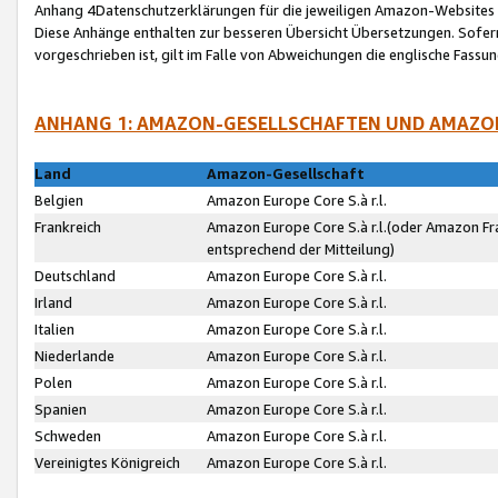
Anhang 4Datenschutzerklärungen für die jeweiligen Amazon-Websites
Diese Anhänge enthalten zur besseren Übersicht Übersetzungen. Sofe
vorgeschrieben ist, gilt im Falle von Abweichungen die englische Fass
ANHANG 1: AMAZON-GESELLSCHAFTEN UND AMAZO
Land
Amazon-Gesellschaft
Belgien
Amazon Europe Core S.à r.l.
Frankreich
Amazon Europe Core S.à r.l.(oder Amazon Fr
entsprechend der Mitteilung)
Deutschland
Amazon Europe Core S.à r.l.
Irland
Amazon Europe Core S.à r.l.
Italien
Amazon Europe Core S.à r.l.
Niederlande
Amazon Europe Core S.à r.l.
Polen
Amazon Europe Core S.à r.l.
Spanien
Amazon Europe Core S.à r.l.
Schweden
Amazon Europe Core S.à r.l.
Vereinigtes Königreich
Amazon Europe Core S.à r.l.