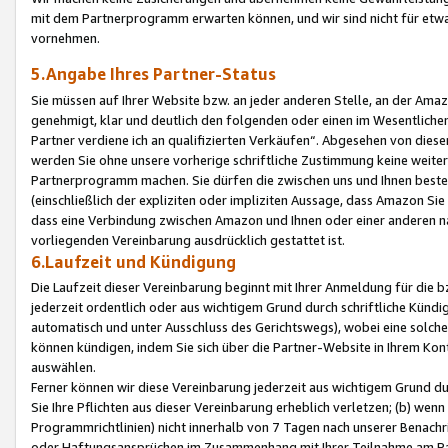
mit dem Partnerprogramm erwarten können, und wir sind nicht für etwa
vornehmen.
5.Angabe Ihres Partner-Status
Sie müssen auf Ihrer Website bzw. an jeder anderen Stelle, an der Am
genehmigt, klar und deutlich den folgenden oder einen im Wesentlichen
Partner verdiene ich an qualifizierten Verkäufen“. Abgesehen von die
werden Sie ohne unsere vorherige schriftliche Zustimmung keine weite
Partnerprogramm machen. Sie dürfen die zwischen uns und Ihnen best
(einschließlich der expliziten oder impliziten Aussage, dass Amazon Si
dass eine Verbindung zwischen Amazon und Ihnen oder einer anderen natü
vorliegenden Vereinbarung ausdrücklich gestattet ist.
6.Laufzeit und Kündigung
Die Laufzeit dieser Vereinbarung beginnt mit Ihrer Anmeldung für die 
jederzeit ordentlich oder aus wichtigem Grund durch schriftliche Kündi
automatisch und unter Ausschluss des Gerichtswegs), wobei eine solch
können kündigen, indem Sie sich über die Partner-Website in Ihrem Ko
auswählen.
Ferner können wir diese Vereinbarung jederzeit aus wichtigem Grund dur
Sie Ihre Pflichten aus dieser Vereinbarung erheblich verletzen; (b) wen
Programmrichtlinien) nicht innerhalb von 7 Tagen nach unserer Benachr
oder Haftungsansprüchen im Zusammenhang mit Ihrer Teilnahme am Pa