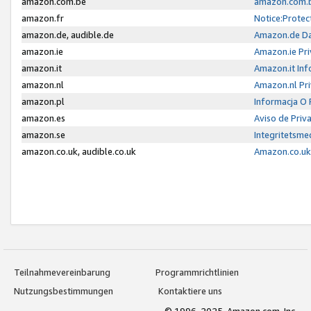
amazon.com.be
amazon.com.b
amazon.fr
Notice:Protec
amazon.de, audible.de
Amazon.de Da
amazon.ie
Amazon.ie Pri
amazon.it
Amazon.it Inf
amazon.nl
Amazon.nl Pri
amazon.pl
Informacja O
amazon.es
Aviso de Priv
amazon.se
Integritetsm
amazon.co.uk, audible.co.uk
Amazon.co.uk 
Teilnahmevereinbarung
Programmrichtlinien
Nutzungsbestimmungen
Kontaktiere uns