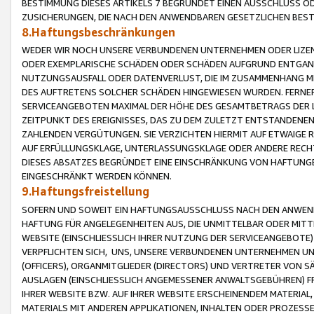
BESTIMMUNG DIESES ARTIKELS 7 BEGRÜNDET EINEN AUSSCHLUSS 
ZUSICHERUNGEN, DIE NACH DEN ANWENDBAREN GESETZLICHEN BE
8.Haftungsbeschränkungen
WEDER WIR NOCH UNSERE VERBUNDENEN UNTERNEHMEN ODER LIZEN
ODER EXEMPLARISCHE SCHÄDEN ODER SCHÄDEN AUFGRUND ENTGANG
NUTZUNGSAUSFALL ODER DATENVERLUST, DIE IM ZUSAMMENHANG MI
DES AUFTRETENS SOLCHER SCHÄDEN HINGEWIESEN WURDEN. FERN
SERVICEANGEBOTEN MAXIMAL DER HÖHE DES GESAMTBETRAGS DER 
ZEITPUNKT DES EREIGNISSES, DAS ZU DEM ZULETZT ENTSTANDENE
ZAHLENDEN VERGÜTUNGEN. SIE VERZICHTEN HIERMIT AUF ETWAIGE 
AUF ERFÜLLUNGSKLAGE, UNTERLASSUNGSKLAGE ODER ANDERE RECHT
DIESES ABSATZES BEGRÜNDET EINE EINSCHRÄNKUNG VON HAFTUNG
EINGESCHRÄNKT WERDEN KÖNNEN.
9.Haftungsfreistellung
SOFERN UND SOWEIT EIN HAFTUNGSAUSSCHLUSS NACH DEN ANWENDB
HAFTUNG FÜR ANGELEGENHEITEN AUS, DIE UNMITTELBAR ODER MITT
WEBSITE (EINSCHLIESSLICH IHRER NUTZUNG DER SERVICEANGEBOTE)
VERPFLICHTEN SICH, UNS, UNSERE VERBUNDENEN UNTERNEHMEN UN
(OFFICERS), ORGANMITGLIEDER (DIRECTORS) UND VERTRETER VON 
AUSLAGEN (EINSCHLIESSLICH ANGEMESSENER ANWALTSGEBÜHREN) FR
IHRER WEBSITE BZW. AUF IHRER WEBSITE ERSCHEINENDEM MATERIAL
MATERIALS MIT ANDEREN APPLIKATIONEN, INHALTEN ODER PROZESSE