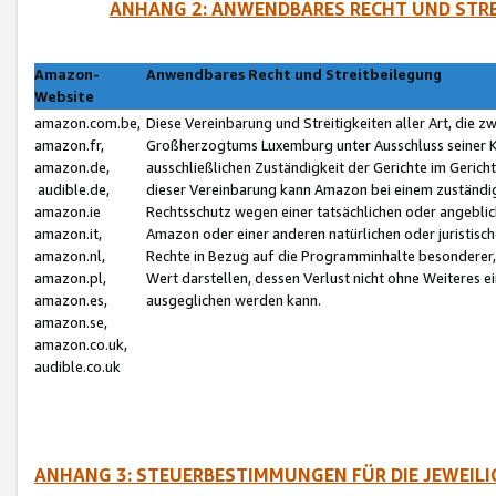
ANHANG 2: ANWENDBARES RECHT UND STRE
Amazon-
Anwendbares Recht und Streitbeilegung
Website
amazon.com.be,
Diese Vereinbarung und Streitigkeiten aller Art, die 
amazon.fr,
Großherzogtums Luxemburg unter Ausschluss seiner Kol
amazon.de,
ausschließlichen Zuständigkeit der Gerichte im Geri
audible.de,
dieser Vereinbarung kann Amazon bei einem zuständig
amazon.ie
Rechtsschutz wegen einer tatsächlichen oder angebli
amazon.it,
Amazon oder einer anderen natürlichen oder juristisc
amazon.nl,
Rechte in Bezug auf die Programminhalte besonderer,
amazon.pl,
Wert darstellen, dessen Verlust nicht ohne Weiteres e
amazon.es,
ausgeglichen werden kann.
amazon.se,
amazon.co.uk,
audible.co.uk
ANHANG 3: STEUERBESTIMMUNGEN FÜR DIE JEWEIL