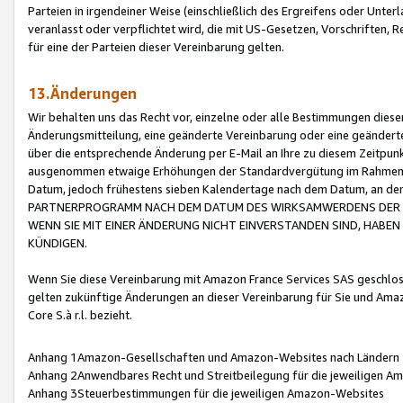
Parteien in irgendeiner Weise (einschließlich des Ergreifens oder Unt
veranlasst oder verpflichtet wird, die mit US-Gesetzen, Vorschriften,
für eine der Parteien dieser Vereinbarung gelten.
13.Änderungen
Wir behalten uns das Recht vor, einzelne oder alle Bestimmungen diese
Änderungsmitteilung, eine geänderte Vereinbarung oder eine geänderte 
über die entsprechende Änderung per E-Mail an Ihre zu diesem Zeitpun
ausgenommen etwaige Erhöhungen der Standardvergütung im Rahmen
Datum, jedoch frühestens sieben Kalendertage nach dem Datum, an de
PARTNERPROGRAMM NACH DEM DATUM DES WIRKSAMWERDENS DER Ä
WENN SIE MIT EINER ÄNDERUNG NICHT EINVERSTANDEN SIND, HABEN S
KÜNDIGEN.
Wenn Sie diese Vereinbarung mit Amazon France Services SAS geschlo
gelten zukünftige Änderungen an dieser Vereinbarung für Sie und Ama
Core S.à r.l. bezieht.
Anhang 1Amazon-Gesellschaften und Amazon-Websites nach Ländern
Anhang 2Anwendbares Recht und Streitbeilegung für die jeweiligen 
Anhang 3Steuerbestimmungen für die jeweiligen Amazon-Websites