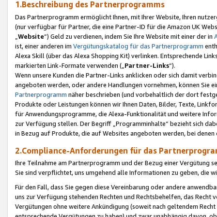
1.Beschreibung des Partnerprogramms
Das Partnerprogramm ermöglicht Ihnen, mit Ihrer Website, Ihren nutzer
(nur verfügbar für Partner, die eine Partner-ID für die Amazon UK We
„
Website
“) Geld zu verdienen, indem Sie Ihre Website mit einer der in
ist, einer anderen im
Vergütungskatalog für das Partnerprogramm
enth
Alexa Skill (über das Alexa Shopping Kit) verlinken. Entsprechende Lin
markierten Link-Formate verwenden („
Partner-Links
“).
Wenn unsere Kunden die Partner-Links anklicken oder sich damit verbi
angeboten werden, oder andere Handlungen vornehmen, können Sie eine
Partnerprogramm
näher beschrieben (und vorbehaltlich der dort festg
Produkte oder Leistungen können wir Ihnen Daten, Bilder, Texte, Linkfo
für Anwendungsprogramme, die Alexa-Funktionalität und weitere Inf
zur Verfügung stellen. Der Begriff „Programminhalte“ bezieht sich dabe
in Bezug auf Produkte, die auf Websites angeboten werden, bei denen 
2.Compliance-Anforderungen für das Partnerprog
Ihre Teilnahme am Partnerprogramm und der Bezug einer Vergütung setz
Sie sind verpflichtet, uns umgehend alle Informationen zu geben, die w
Für den Fall, dass Sie gegen diese Vereinbarung oder andere anwendba
uns zur Verfügung stehenden Rechten und Rechtsbehelfen, das Recht vo
Vergütungen ohne weitere Ankündigung (soweit nach geltendem Recht z
entsprechende Vergütungen zu haben) und zwar unabhängig davon, ob 