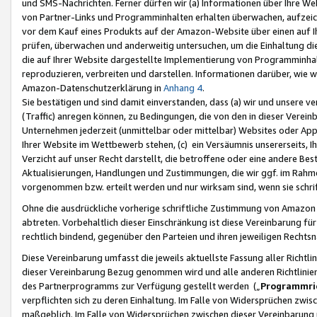
und SMS-Nachrichten. Ferner dürfen wir (a) Informationen über Ihre We
von Partner-Links und Programminhalten erhalten überwachen, aufzei
vor dem Kauf eines Produkts auf der Amazon-Website über einen auf Ih
prüfen, überwachen und anderweitig untersuchen, um die Einhaltung dies
die auf Ihrer Website dargestellte Implementierung von Programminhalt
reproduzieren, verbreiten und darstellen. Informationen darüber, wie w
Amazon-Datenschutzerklärung in
Anhang 4
.
Sie bestätigen und sind damit einverstanden, dass (a) wir und unsere 
(Traffic) anregen können, zu Bedingungen, die von den in dieser Vere
Unternehmen jederzeit (unmittelbar oder mittelbar) Websites oder Appl
Ihrer Website im Wettbewerb stehen, (c) ein Versäumnis unsererseits, I
Verzicht auf unser Recht darstellt, die betroffene oder eine andere B
Aktualisierungen, Handlungen und Zustimmungen, die wir ggf. im Rahme
vorgenommen bzw. erteilt werden und nur wirksam sind, wenn sie schri
Ohne die ausdrückliche vorherige schriftliche Zustimmung von Amazon
abtreten. Vorbehaltlich dieser Einschränkung ist diese Vereinbarung f
rechtlich bindend, gegenüber den Parteien und ihren jeweiligen Rech
Diese Vereinbarung umfasst die jeweils aktuellste Fassung aller Richtli
dieser Vereinbarung Bezug genommen wird und alle anderen Richtlinie
des Partnerprogramms zur Verfügung gestellt werden („
Programmric
verpflichten sich zu deren Einhaltung. Im Falle von Widersprüchen zwi
maßgeblich. Im Falle von Widersprüchen zwischen dieser Vereinbarun