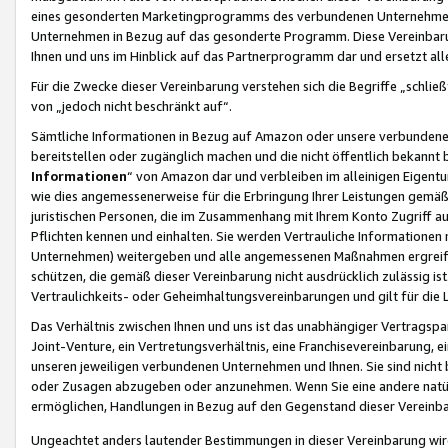
eines gesonderten Marketingprogramms des verbundenen Unternehmens
Unternehmen in Bezug auf das gesonderte Programm. Diese Vereinbarung
Ihnen und uns im Hinblick auf das Partnerprogramm dar und ersetzt al
Für die Zwecke dieser Vereinbarung verstehen sich die Begriffe „schließ
von „jedoch nicht beschränkt auf“.
Sämtliche Informationen in Bezug auf Amazon oder unsere verbunde
bereitstellen oder zugänglich machen und die nicht öffentlich bekannt bz
Informationen
“ von Amazon dar und verbleiben im alleinigen Eigent
wie dies angemessenerweise für die Erbringung Ihrer Leistungen gemäß d
juristischen Personen, die im Zusammenhang mit Ihrem Konto Zugriff au
Pflichten kennen und einhalten. Sie werden Vertrauliche Informationen 
Unternehmen) weitergeben und alle angemessenen Maßnahmen ergreifen
schützen, die gemäß dieser Vereinbarung nicht ausdrücklich zulässig is
Vertraulichkeits- oder Geheimhaltungsvereinbarungen und gilt für die
Das Verhältnis zwischen Ihnen und uns ist das unabhängiger Vertragspa
Joint-Venture, ein Vertretungsverhältnis, eine Franchisevereinbarung, 
unseren jeweiligen verbundenen Unternehmen und Ihnen. Sie sind ni
oder Zusagen abzugeben oder anzunehmen. Wenn Sie eine andere natürli
ermöglichen, Handlungen in Bezug auf den Gegenstand dieser Vereinbar
Ungeachtet anders lautender Bestimmungen in dieser Vereinbarung wird