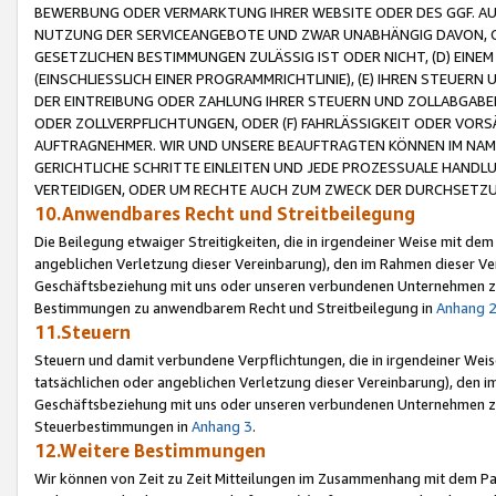
BEWERBUNG ODER VERMARKTUNG IHRER WEBSITE ODER DES GGF. AUF 
NUTZUNG DER SERVICEANGEBOTE UND ZWAR UNABHÄNGIG DAVON, O
GESETZLICHEN BESTIMMUNGEN ZULÄSSIG IST ODER NICHT, (D) EINE
(EINSCHLIESSLICH EINER PROGRAMMRICHTLINIE), (E) IHREN STEUER
DER EINTREIBUNG ODER ZAHLUNG IHRER STEUERN UND ZOLLABGAB
ODER ZOLLVERPFLICHTUNGEN, ODER (F) FAHRLÄSSIGKEIT ODER VORS
AUFTRAGNEHMER. WIR UND UNSERE BEAUFTRAGTEN KÖNNEN IM NAME
GERICHTLICHE SCHRITTE EINLEITEN UND JEDE PROZESSUALE HAND
VERTEIDIGEN, ODER UM RECHTE AUCH ZUM ZWECK DER DURCHSETZU
10.Anwendbares Recht und Streitbeilegung
Die Beilegung etwaiger Streitigkeiten, die in irgendeiner Weise mit de
angeblichen Verletzung dieser Vereinbarung), den im Rahmen dieser Ve
Geschäftsbeziehung mit uns oder unseren verbundenen Unternehmen zu
Bestimmungen zu anwendbarem Recht und Streitbeilegung in
Anhang 
11.Steuern
Steuern und damit verbundene Verpflichtungen, die in irgendeiner Wei
tatsächlichen oder angeblichen Verletzung dieser Vereinbarung), den 
Geschäftsbeziehung mit uns oder unseren verbundenen Unternehmen z
Steuerbestimmungen in
Anhang 3
.
12.Weitere Bestimmungen
Wir können von Zeit zu Zeit Mitteilungen im Zusammenhang mit dem Par