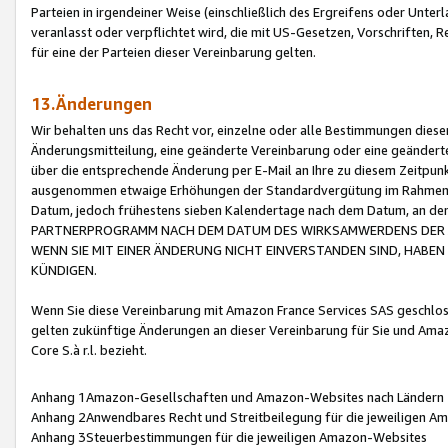
Parteien in irgendeiner Weise (einschließlich des Ergreifens oder Unt
veranlasst oder verpflichtet wird, die mit US-Gesetzen, Vorschriften,
für eine der Parteien dieser Vereinbarung gelten.
13.Änderungen
Wir behalten uns das Recht vor, einzelne oder alle Bestimmungen diese
Änderungsmitteilung, eine geänderte Vereinbarung oder eine geänderte 
über die entsprechende Änderung per E-Mail an Ihre zu diesem Zeitpun
ausgenommen etwaige Erhöhungen der Standardvergütung im Rahmen
Datum, jedoch frühestens sieben Kalendertage nach dem Datum, an de
PARTNERPROGRAMM NACH DEM DATUM DES WIRKSAMWERDENS DER Ä
WENN SIE MIT EINER ÄNDERUNG NICHT EINVERSTANDEN SIND, HABEN S
KÜNDIGEN.
Wenn Sie diese Vereinbarung mit Amazon France Services SAS geschlo
gelten zukünftige Änderungen an dieser Vereinbarung für Sie und Ama
Core S.à r.l. bezieht.
Anhang 1Amazon-Gesellschaften und Amazon-Websites nach Ländern
Anhang 2Anwendbares Recht und Streitbeilegung für die jeweiligen 
Anhang 3Steuerbestimmungen für die jeweiligen Amazon-Websites