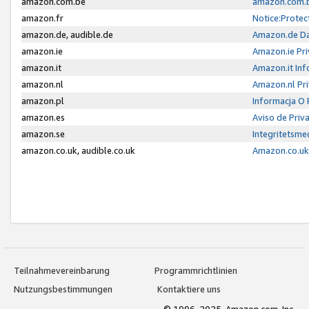
amazon.com.be
amazon.com.b
amazon.fr
Notice:Protec
amazon.de, audible.de
Amazon.de Da
amazon.ie
Amazon.ie Pri
amazon.it
Amazon.it Inf
amazon.nl
Amazon.nl Pri
amazon.pl
Informacja O
amazon.es
Aviso de Priv
amazon.se
Integritetsm
amazon.co.uk, audible.co.uk
Amazon.co.uk 
Teilnahmevereinbarung
Programmrichtlinien
Nutzungsbestimmungen
Kontaktiere uns