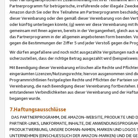
Partnerprogramm für betrügerische, irreführende oder illegale Zwecke
Amazon durch Sie oder Ihre Teilnahme am Partnerprogramm beschädig
dieser Vereinbarung oder den gemäß dieser Vereinbarung von den Vertr
oder künftig unterliegen könnte; (g) wenn wir diese Vereinbarung mit I
gemeinsam mit Ihnen agieren, bereits in der Vergangenheit, gleich aus
das Partnerprogramm in der allgemein angebotenen Form beenden. Vors
gegen die Bestimmungen der Ziffer 5 und jeder Verstoß gegen die Prog
Wir dürfen angefallene und noch nicht ausgezahlte Vergütungen nach 
sicherzustellen, dass der richtige Betrag ausgezahlt wird (beispielsw
Mit Beendigung dieser Vereinbarung erlöschen alle Rechte und Pflichte
eingeräumten Lizenzen/Nutzungsrechte; hiervon ausgenommen sind die in 
Programmrichtlinien festgelegten Rechte und Pflichten der Parteien sow
Vereinbarung, die nach Beendigung dieser Vereinbarung fortbestehen. D
entstandenen Verbindlichkeiten aus dieser Vereinbarung und der Haft
begangen wurde.
7.Haftungsausschlüsse
DAS PARTNERPROGRAMM, DIE AMAZON-WEBSITE, PRODUKTE UND DI
PARTNER-LINKS, LINKFORMATE, INHALTE, DIE ANWENDUNGSPROGR
PRODUKTWERBUNG, UNSERE DOMAIN-NAMEN, MARKEN UND LOGOS S
UNTERNEHMEN (EINSCHLIESSLICH DER AMAZON-MARKEN) UND DIE GE