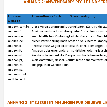
ANHANG 2: ANWENDBARES RECHT UND STRE
Amazon-
Anwendbares Recht und Streitbeilegung
Website
amazon.com.be,
Diese Vereinbarung und Streitigkeiten aller Art, die 
amazon.fr,
Großherzogtums Luxemburg unter Ausschluss seiner Kol
amazon.de,
ausschließlichen Zuständigkeit der Gerichte im Geri
audible.de,
dieser Vereinbarung kann Amazon bei einem zuständig
amazon.ie
Rechtsschutz wegen einer tatsächlichen oder angebli
amazon.it,
Amazon oder einer anderen natürlichen oder juristisc
amazon.nl,
Rechte in Bezug auf die Programminhalte besonderer,
amazon.pl,
Wert darstellen, dessen Verlust nicht ohne Weiteres e
amazon.es,
ausgeglichen werden kann.
amazon.se,
amazon.co.uk,
audible.co.uk
ANHANG 3: STEUERBESTIMMUNGEN FÜR DIE JEWEIL