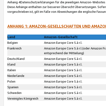
Anhang 4Datenschutzerklärungen für die jeweiligen Amazon-Websites
Diese Anhänge enthalten zur besseren Übersicht Übersetzungen. Sofe
vorgeschrieben ist, gilt im Falle von Abweichungen die englische Fass
ANHANG 1: AMAZON-GESELLSCHAFTEN UND AMAZO
Land
Amazon-Gesellschaft
Belgien
Amazon Europe Core S.à r.l.
Frankreich
Amazon Europe Core S.à r.l.(oder Amazon Fr
entsprechend der Mitteilung)
Deutschland
Amazon Europe Core S.à r.l.
Irland
Amazon Europe Core S.à r.l.
Italien
Amazon Europe Core S.à r.l.
Niederlande
Amazon Europe Core S.à r.l.
Polen
Amazon Europe Core S.à r.l.
Spanien
Amazon Europe Core S.à r.l.
Schweden
Amazon Europe Core S.à r.l.
Vereinigtes Königreich
Amazon Europe Core S.à r.l.