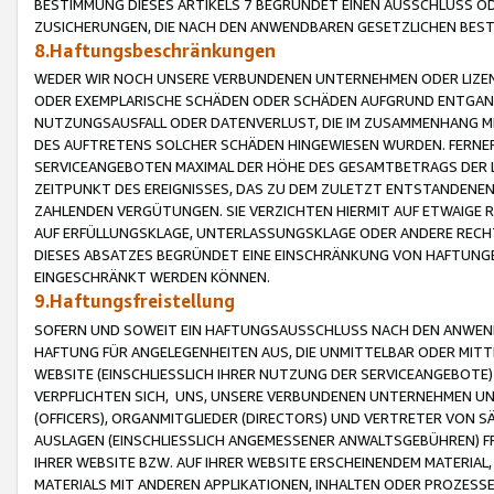
BESTIMMUNG DIESES ARTIKELS 7 BEGRÜNDET EINEN AUSSCHLUSS 
ZUSICHERUNGEN, DIE NACH DEN ANWENDBAREN GESETZLICHEN BE
8.Haftungsbeschränkungen
WEDER WIR NOCH UNSERE VERBUNDENEN UNTERNEHMEN ODER LIZEN
ODER EXEMPLARISCHE SCHÄDEN ODER SCHÄDEN AUFGRUND ENTGANG
NUTZUNGSAUSFALL ODER DATENVERLUST, DIE IM ZUSAMMENHANG MI
DES AUFTRETENS SOLCHER SCHÄDEN HINGEWIESEN WURDEN. FERN
SERVICEANGEBOTEN MAXIMAL DER HÖHE DES GESAMTBETRAGS DER 
ZEITPUNKT DES EREIGNISSES, DAS ZU DEM ZULETZT ENTSTANDENE
ZAHLENDEN VERGÜTUNGEN. SIE VERZICHTEN HIERMIT AUF ETWAIGE 
AUF ERFÜLLUNGSKLAGE, UNTERLASSUNGSKLAGE ODER ANDERE RECHT
DIESES ABSATZES BEGRÜNDET EINE EINSCHRÄNKUNG VON HAFTUNG
EINGESCHRÄNKT WERDEN KÖNNEN.
9.Haftungsfreistellung
SOFERN UND SOWEIT EIN HAFTUNGSAUSSCHLUSS NACH DEN ANWENDB
HAFTUNG FÜR ANGELEGENHEITEN AUS, DIE UNMITTELBAR ODER MITT
WEBSITE (EINSCHLIESSLICH IHRER NUTZUNG DER SERVICEANGEBOTE)
VERPFLICHTEN SICH, UNS, UNSERE VERBUNDENEN UNTERNEHMEN UN
(OFFICERS), ORGANMITGLIEDER (DIRECTORS) UND VERTRETER VON 
AUSLAGEN (EINSCHLIESSLICH ANGEMESSENER ANWALTSGEBÜHREN) FR
IHRER WEBSITE BZW. AUF IHRER WEBSITE ERSCHEINENDEM MATERIAL
MATERIALS MIT ANDEREN APPLIKATIONEN, INHALTEN ODER PROZESSE