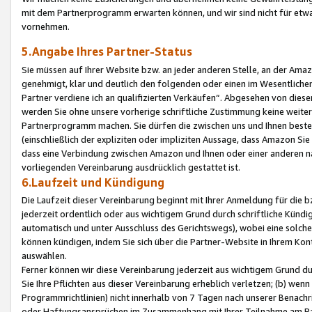
mit dem Partnerprogramm erwarten können, und wir sind nicht für etwa
vornehmen.
5.Angabe Ihres Partner-Status
Sie müssen auf Ihrer Website bzw. an jeder anderen Stelle, an der Am
genehmigt, klar und deutlich den folgenden oder einen im Wesentlichen
Partner verdiene ich an qualifizierten Verkäufen“. Abgesehen von die
werden Sie ohne unsere vorherige schriftliche Zustimmung keine weite
Partnerprogramm machen. Sie dürfen die zwischen uns und Ihnen best
(einschließlich der expliziten oder impliziten Aussage, dass Amazon Si
dass eine Verbindung zwischen Amazon und Ihnen oder einer anderen natü
vorliegenden Vereinbarung ausdrücklich gestattet ist.
6.Laufzeit und Kündigung
Die Laufzeit dieser Vereinbarung beginnt mit Ihrer Anmeldung für die 
jederzeit ordentlich oder aus wichtigem Grund durch schriftliche Kündi
automatisch und unter Ausschluss des Gerichtswegs), wobei eine solch
können kündigen, indem Sie sich über die Partner-Website in Ihrem Ko
auswählen.
Ferner können wir diese Vereinbarung jederzeit aus wichtigem Grund dur
Sie Ihre Pflichten aus dieser Vereinbarung erheblich verletzen; (b) wen
Programmrichtlinien) nicht innerhalb von 7 Tagen nach unserer Benachr
oder Haftungsansprüchen im Zusammenhang mit Ihrer Teilnahme am Pa