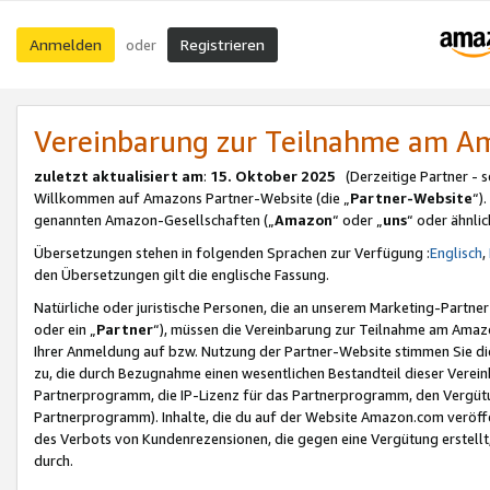
Anmelden
Registrieren
oder
Vereinbarung zur Teilnahme am 
zuletzt aktualisiert am
:
15. Oktober 2025
(Derzeitige Partner - 
Willkommen auf Amazons Partner-Website (die „
Partner-Website
“)
genannten Amazon-Gesellschaften („
Amazon
“ oder „
uns
“ oder ähnli
Übersetzungen stehen in folgenden Sprachen zur Verfügung :
Englisch
,
den Übersetzungen gilt die englische Fassung.
Natürliche oder juristische Personen, die an unserem Marketing-Partn
oder ein „
Partner
“), müssen die Vereinbarung zur Teilnahme am Ama
Ihrer Anmeldung auf bzw. Nutzung der Partner-Website stimmen Sie die
zu, die durch Bezugnahme einen wesentlichen Bestandteil dieser Verei
Partnerprogramm, die IP-Lizenz für das Partnerprogramm, den Vergütu
Partnerprogramm). Inhalte, die du auf der Website Amazon.com veröffe
des Verbots von Kundenrezensionen, die gegen eine Vergütung erstellt, 
durch.