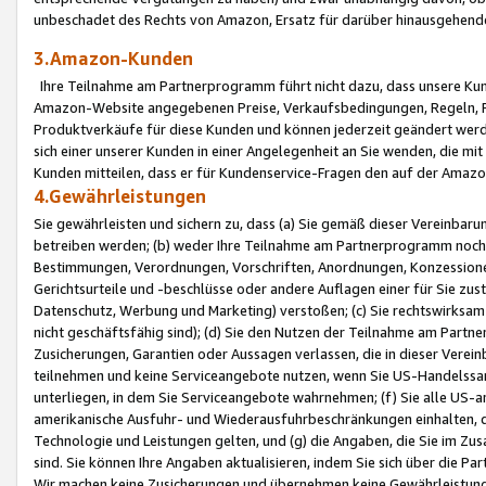
unbeschadet des Rechts von Amazon, Ersatz für darüber hinausgehen
3.Amazon-Kunden
Ihre Teilnahme am Partnerprogramm führt nicht dazu, dass unsere Kun
Amazon-Website angegebenen Preise, Verkaufsbedingungen, Regeln, Ri
Produktverkäufe für diese Kunden und können jederzeit geändert werde
sich einer unserer Kunden in einer Angelegenheit an Sie wenden, die 
Kunden mitteilen, dass er für Kundenservice-Fragen den auf der Ama
4.Gewährleistungen
Sie gewährleisten und sichern zu, dass (a) Sie gemäß dieser Vereinba
betreiben werden; (b) weder Ihre Teilnahme am Partnerprogramm noch d
Bestimmungen, Verordnungen, Vorschriften, Anordnungen, Konzessionen,
Gerichtsurteile und -beschlüsse oder andere Auflagen einer für Sie zu
Datenschutz, Werbung und Marketing) verstoßen; (c) Sie rechtswirksam 
nicht geschäftsfähig sind); (d) Sie den Nutzen der Teilnahme am Partne
Zusicherungen, Garantien oder Aussagen verlassen, die in dieser Verein
teilnehmen und keine Serviceangebote nutzen, wenn Sie US-Handelssa
unterliegen, in dem Sie Serviceangebote wahrnehmen; (f) Sie alle US
amerikanische Ausfuhr- und Wiederausfuhrbeschränkungen einhalten, 
Technologie und Leistungen gelten, und (g) die Angaben, die Sie im 
sind. Sie können Ihre Angaben aktualisieren, indem Sie sich über die 
Wir machen keine Zusicherungen und übernehmen keine Gewährleistun