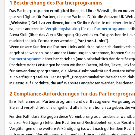
1.Beschreibung des Partnerprogramms
Das Partnerprogramm ermöglicht Ihnen, mit Ihrer Website, Ihren nutzer
(nur verfügbar für Partner, die eine Partner-ID für die Amazon UK We
„
Website
“) Geld zu verdienen, indem Sie Ihre Website mit einer der in
ist, einer anderen im
Vergütungskatalog für das Partnerprogramm
enth
Alexa Skill (über das Alexa Shopping Kit) verlinken. Entsprechende Lin
markierten Link-Formate verwenden („
Partner-Links
“).
Wenn unsere Kunden die Partner-Links anklicken oder sich damit verbi
angeboten werden, oder andere Handlungen vornehmen, können Sie eine
Partnerprogramm
näher beschrieben (und vorbehaltlich der dort festg
Produkte oder Leistungen können wir Ihnen Daten, Bilder, Texte, Linkfo
für Anwendungsprogramme, die Alexa-Funktionalität und weitere Inf
zur Verfügung stellen. Der Begriff „Programminhalte“ bezieht sich dabe
in Bezug auf Produkte, die auf Websites angeboten werden, bei denen 
2.Compliance-Anforderungen für das Partnerprog
Ihre Teilnahme am Partnerprogramm und der Bezug einer Vergütung setz
Sie sind verpflichtet, uns umgehend alle Informationen zu geben, die w
Für den Fall, dass Sie gegen diese Vereinbarung oder andere anwendba
uns zur Verfügung stehenden Rechten und Rechtsbehelfen, das Recht vo
Vergütungen ohne weitere Ankündigung (soweit nach geltendem Recht z
entsprechende Vergütungen zu haben) und zwar unabhängig davon, ob 