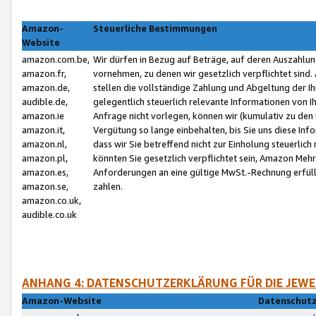
Amazon-
Steuerliche Bestimmungen
Website
amazon.com.be,
Wir dürfen in Bezug auf Beträge, auf deren Auszahlun
amazon.fr,
vornehmen, zu denen wir gesetzlich verpflichtet sind
amazon.de,
stellen die vollständige Zahlung und Abgeltung der 
audible.de,
gelegentlich steuerlich relevante Informationen von I
amazon.ie
Anfrage nicht vorlegen, können wir (kumulativ zu de
amazon.it,
Vergütung so lange einbehalten, bis Sie uns diese Inf
amazon.nl,
dass wir Sie betreffend nicht zur Einholung steuerlich 
amazon.pl,
könnten Sie gesetzlich verpflichtet sein, Amazon Meh
amazon.es,
Anforderungen an eine gültige MwSt.-Rechnung erfüllt
amazon.se,
zahlen.
amazon.co.uk,
audible.co.uk
ANHANG 4: DATENSCHUTZERKLÄRUNG FÜR DIE JEWE
Amazon-Website
Datenschutz