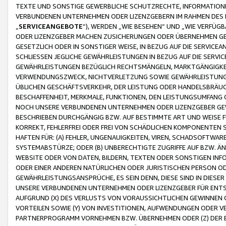
TEXTE UND SONSTIGE GEWERBLICHE SCHUTZRECHTE, INFORMATIONE
VERBUNDENEN UNTERNEHMEN ODER LIZENZGEBERN IM RAHMEN DES
„
SERVICEANGEBOTE
“), WERDEN „WIE BESEHEN“ UND „WIE VERFÜ
ODER LIZENZGEBER MACHEN ZUSICHERUNGEN ODER ÜBERNEHMEN GEW
GESETZLICH ODER IN SONSTIGER WEISE, IN BEZUG AUF DIE SERVI
SCHLIESSEN JEGLICHE GEWÄHRLEISTUNGEN IN BEZUG AUF DIE SERVI
GEWÄHRLEISTUNGEN BEZÜGLICH RECHTSMÄNGELN, MARKTGÄNGIGKEIT
VERWENDUNGSZWECK, NICHTVERLETZUNG SOWIE GEWÄHRLEISTUNGEN 
ÜBLICHEN GESCHÄFTSVERKEHR, DER LEISTUNG ODER HANDELSBRÄUCH
BESCHAFFENHEIT, MERKMALE, FUNKTIONEN, DEN LEISTUNGSUMFANG 
NOCH UNSERE VERBUNDENEN UNTERNEHMEN ODER LIZENZGEBER GEWÄ
BESCHRIEBEN DURCHGÄNGIG BZW. AUF BESTIMMTE ART UND WEISE
KORREKT, FEHLERFREI ODER FREI VON SCHÄDLICHEN KOMPONENTEN
HAFTEN FÜR: (A) FEHLER, UNGENAUIGKEITEN, VIREN, SCHADSOFTW
SYSTEMABSTÜRZE; ODER (B) UNBERECHTIGTE ZUGRIFFE AUF BZW. 
WEBSITE ODER VON DATEN, BILDERN, TEXTEN ODER SONSTIGEN INF
ODER EINER ANDEREN NATÜRLICHEN ODER JURISTISCHEN PERSON OD
GEWÄHRLEISTUNGSANSPRÜCHE, ES SEIN DENN, DIESE SIND IN DIES
UNSERE VERBUNDENEN UNTERNEHMEN ODER LIZENZGEBER FÜR EN
AUFGRUND (X) DES VERLUSTS VON VORAUSSICHTLICHEN GEWINNEN
VORTEILEN SOWIE (Y) VON INVESTITIONEN, AUFWENDUNGEN ODER VE
PARTNERPROGRAMM VORNEHMEN BZW. ÜBERNEHMEN ODER (Z) DER 