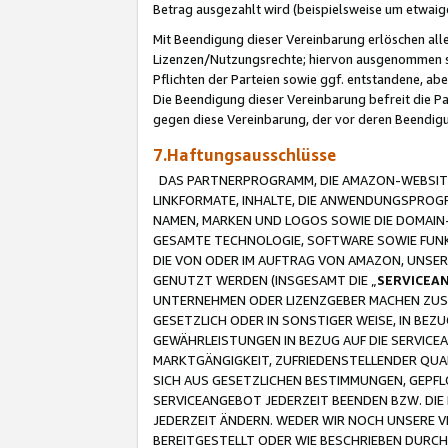
Betrag ausgezahlt wird (beispielsweise um etwai
Mit Beendigung dieser Vereinbarung erlöschen alle
Lizenzen/Nutzungsrechte; hiervon ausgenommen sind
Pflichten der Parteien sowie ggf. entstandene, ab
Die Beendigung dieser Vereinbarung befreit die P
gegen diese Vereinbarung, der vor deren Beendi
7.Haftungsausschlüsse
DAS PARTNERPROGRAMM, DIE AMAZON-WEBSITE,
LINKFORMATE, INHALTE, DIE ANWENDUNGSPRO
NAMEN, MARKEN UND LOGOS SOWIE DIE DOMAIN
GESAMTE TECHNOLOGIE, SOFTWARE SOWIE FUNKT
DIE VON ODER IM AUFTRAG VON AMAZON, UNS
GENUTZT WERDEN (INSGESAMT DIE „
SERVICEA
UNTERNEHMEN ODER LIZENZGEBER MACHEN ZUSI
GESETZLICH ODER IN SONSTIGER WEISE, IN BE
GEWÄHRLEISTUNGEN IN BEZUG AUF DIE SERVICE
MARKTGÄNGIGKEIT, ZUFRIEDENSTELLENDER QUA
SICH AUS GESETZLICHEN BESTIMMUNGEN, GEPFL
SERVICEANGEBOT JEDERZEIT BEENDEN BZW. DIE
JEDERZEIT ÄNDERN. WEDER WIR NOCH UNSERE 
BEREITGESTELLT ODER WIE BESCHRIEBEN DURC