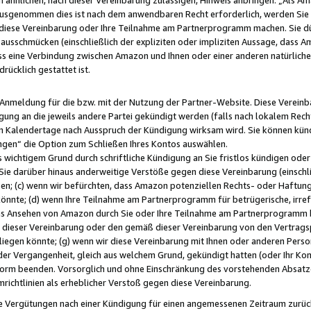
usgenommen dies ist nach dem anwendbaren Recht erforderlich, werden Sie 
f diese Vereinbarung oder Ihre Teilnahme am Partnerprogramm machen. Sie d
usschmücken (einschließlich der expliziten oder impliziten Aussage, dass A
 eine Verbindung zwischen Amazon und Ihnen oder einer anderen natürlichen 
rücklich gestattet ist.
r Anmeldung für die bzw. mit der Nutzung der Partner-Website. Diese Vereinb
gung an die jeweils andere Partei gekündigt werden (falls nach lokalem Rech
n Kalendertage nach Ausspruch der Kündigung wirksam wird. Sie können kündi
ngen“ die Option zum Schließen Ihres Kontos auswählen.
 wichtigem Grund durch schriftliche Kündigung an Sie fristlos kündigen oder I
 Sie darüber hinaus anderweitige Verstöße gegen diese Vereinbarung (einschli
ben; (c) wenn wir befürchten, dass Amazon potenziellen Rechts- oder Haftu
nnte; (d) wenn Ihre Teilnahme am Partnerprogramm für betrügerische, irref
das Ansehen von Amazon durch Sie oder Ihre Teilnahme am Partnerprogramm b
ieser Vereinbarung oder den gemäß dieser Vereinbarung von den Vertragspa
liegen könnte; (g) wenn wir diese Vereinbarung mit Ihnen oder anderen Perso
 der Vergangenheit, gleich aus welchem Grund, gekündigt hatten (oder Ihr Ko
rm beenden. Vorsorglich und ohne Einschränkung des vorstehenden Absatzes
richtlinien als erheblicher Verstoß gegen diese Vereinbarung.
e Vergütungen nach einer Kündigung für einen angemessenen Zeitraum zurückb