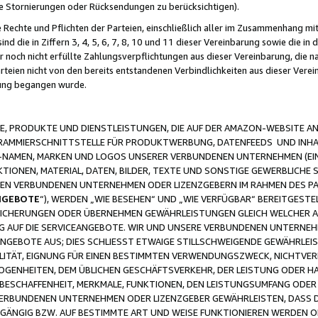
ge Stornierungen oder Rücksendungen zu berücksichtigen).
 Rechte und Pflichten der Parteien, einschließlich aller im Zusammenhang m
 die in Ziffern 3, 4, 5, 6, 7, 8, 10 und 11 dieser Vereinbarung sowie die in
er noch nicht erfüllte Zahlungsverpflichtungen aus dieser Vereinbarung, die
arteien nicht von den bereits entstandenen Verbindlichkeiten aus dieser Ver
gung begangen wurde.
 PRODUKTE UND DIENSTLEISTUNGEN, DIE AUF DER AMAZON-WEBSITE AN
GRAMMIERSCHNITTSTELLE FÜR PRODUKTWERBUNG, DATENFEEDS UND INH
-NAMEN, MARKEN UND LOGOS UNSERER VERBUNDENEN UNTERNEHMEN (EIN
IONEN, MATERIAL, DATEN, BILDER, TEXTE UND SONSTIGE GEWERBLICHE 
EREN VERBUNDENEN UNTERNEHMEN ODER LIZENZGEBERN IM RAHMEN DES 
NGEBOTE
“), WERDEN „WIE BESEHEN“ UND „WIE VERFÜGBAR“ BEREITGEST
CHERUNGEN ODER ÜBERNEHMEN GEWÄHRLEISTUNGEN GLEICH WELCHER AR
ZUG AUF DIE SERVICEANGEBOTE. WIR UND UNSERE VERBUNDENEN UNTERNEH
ANGEBOTE AUS; DIES SCHLIESST ETWAIGE STILLSCHWEIGENDE GEWÄHRLE
LITÄT, EIGNUNG FÜR EINEN BESTIMMTEN VERWENDUNGSZWECK, NICHTVER
OGENHEITEN, DEM ÜBLICHEN GESCHÄFTSVERKEHR, DER LEISTUNG ODER H
 BESCHAFFENHEIT, MERKMALE, FUNKTIONEN, DEN LEISTUNGSUMFANG ODER
VERBUNDENEN UNTERNEHMEN ODER LIZENZGEBER GEWÄHRLEISTEN, DASS D
HGÄNGIG BZW. AUF BESTIMMTE ART UND WEISE FUNKTIONIEREN WERDEN 