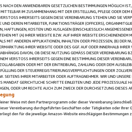
 NACH DEN ANWENDBAREN GESETZLICHEN BESTIMMUNGEN MÖGLICH IST, S
MITTELBAR IM ZUSAMMENHANG MIT DER ERSTELLUNG, PFLEGE ODER DEM BE
ERSTOSS IHRERSEITS GEGEN DIESE VEREINBARUNG STEHEN UND SIE VERP
UND DEREN MITARBEITER, FUNKTIONSTRÄGER (OFFICERS), ORGANMITGLI
N, HAFTUNGEN, KOSTEN UND AUSLAGEN (EINSCHLIESSLICH ANGEMESSENE
HEN MIT (A) IHRER WEBSITE BZW. AUF IHRER WEBSITE ERSCHEINENDEM M
LS MIT ANDEREN APPLIKATIONEN, INHALTEN ODER PROZESSEN, (B) DER 
RMARKTUNG IHRER WEBSITE ODER DES GGF. AUF ODER INNERHALB IHRER W
ABHÄNGIG DAVON, OB DIESE NUTZUNG GEMÄSS DIESER VEREINBARUNG B
EINEM VERSTOSS IHRERSEITS GEGEN EINE BESTIMMUNG DIESER VEREINBARU
D ZOLLABGABEN ODER MIT DER EINTREIBUNG, ZAHLUNG ODER DEM AUSBLEI
FÜLLUNG DER STEUERREGISTRIERUNGSVERPFLICHTUNGEN ODER ZOLLVERPF
W. SEITENS IHRER MITARBEITER ODER AUFTRAGNEHMER. WIR UND UNSERE
ES MANDAT GERICHTLICHE SCHRITTE EINLEITEN UND JEDE PROZESSUALE 
GEN, ODER UM RECHTE AUCH ZUM ZWECK DER DURCHSETZUNG DIESES AR
ilegung
endeiner Weise mit dem Partnerprogramm oder dieser Vereinbarung (einschließl
ieser Vereinbarung durchgeführten Geschäften oder Tätigkeiten oder Ihrer 
iegt den für die jeweilige Amazon-Website einschlägigen Bestimmungen z