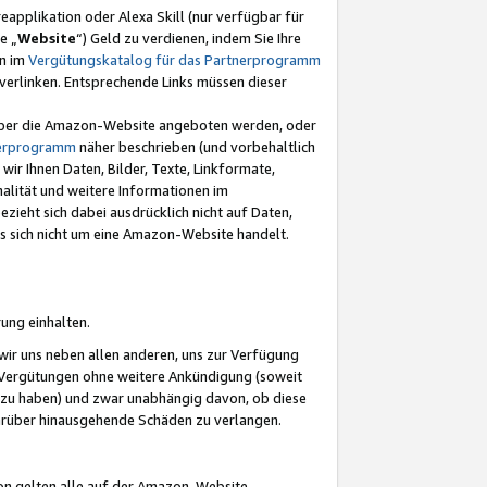
eapplikation oder Alexa Skill (nur verfügbar für
e „
Website
“) Geld zu verdienen, indem Sie Ihre
en im
Vergütungskatalog für das Partnerprogramm
t) verlinken. Entsprechende Links müssen dieser
e über die Amazon-Website angeboten werden, oder
nerprogramm
näher beschrieben (und vorbehaltlich
ir Ihnen Daten, Bilder, Texte, Linkformate,
alität und weitere Informationen im
zieht sich dabei ausdrücklich nicht auf Daten,
es sich nicht um eine Amazon-Website handelt.
rung einhalten.
ir uns neben allen anderen, uns zur Verfügung
n Vergütungen ohne weitere Ankündigung (soweit
 zu haben) und zwar unabhängig davon, ob diese
darüber hinausgehende Schäden zu verlangen.
on gelten alle auf der Amazon-Website