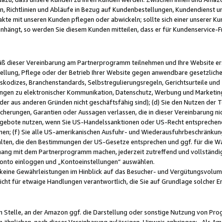
, Richtlinien und Abläufe in Bezug auf Kundenbestellungen, Kundendienst 
kte mit unseren Kunden pflegen oder abwickeln; sollte sich einer unserer Ku
nhängt, so werden Sie diesem Kunden mitteilen, dass er für Kundenservic
emäß dieser Vereinbarung am Partnerprogramm teilnehmen und Ihre Website er
ellung, Pflege oder der Betrieb Ihrer Website gegen anwendbare gesetzlich
skodizes, Branchenstandards, Selbstregulierungsregeln, Gerichtsurteile und 
ngen zu elektronischer Kommunikation, Datenschutz, Werbung und Marketing)
 oder aus anderen Gründen nicht geschäftsfähig sind); (d) Sie den Nutzen de
cherungen, Garantien oder Aussagen verlassen, die in dieser Vereinbarung nich
gebote nutzen, wenn Sie US-Handelssanktionen oder US-Recht entsprechen
men; (f) Sie alle US-amerikanischen Ausfuhr- und Wiederausfuhrbeschränkun
ten, die den Bestimmungen der US-Gesetze entsprechen und ggf. für die Wa
hang mit dem Partnerprogramm machen, jederzeit zutreffend und vollständig 
 Konto einloggen und „Kontoeinstellungen“ auswählen.
keine Gewährleistungen im Hinblick auf das Besucher- und Vergütungsvolu
icht für etwaige Handlungen verantwortlich, die Sie auf Grundlage solcher
en Stelle, an der Amazon ggf. die Darstellung oder sonstige Nutzung von Pr
 ähnlichen, nach dieser Vereinbarung zulässigen, Hinweis anbringen: „Als Ama