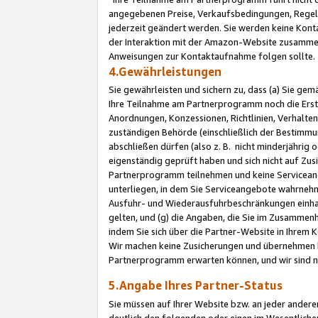
angegebenen Preise, Verkaufsbedingungen, Regeln
jederzeit geändert werden. Sie werden keine Konta
der Interaktion mit der Amazon-Website zusamme
Anweisungen zur Kontaktaufnahme folgen sollte.
4.Gewährleistungen
Sie gewährleisten und sichern zu, dass (a) Sie g
Ihre Teilnahme am Partnerprogramm noch die Erst
Anordnungen, Konzessionen, Richtlinien, Verhalten
zuständigen Behörde (einschließlich der Bestimmu
abschließen dürfen (also z. B. nicht minderjährig
eigenständig geprüft haben und sich nicht auf Zusi
Partnerprogramm teilnehmen und keine Servicean
unterliegen, in dem Sie Serviceangebote wahrneh
Ausfuhr- und Wiederausfuhrbeschränkungen einhal
gelten, und (g) die Angaben, die Sie im Zusammen
indem Sie sich über die Partner-Website in Ihrem
Wir machen keine Zusicherungen und übernehmen 
Partnerprogramm erwarten können, und wir sind n
5.Angabe Ihres Partner-Status
Sie müssen auf Ihrer Website bzw. an jeder ander
deutlich den folgenden oder einen im Wesentlichen