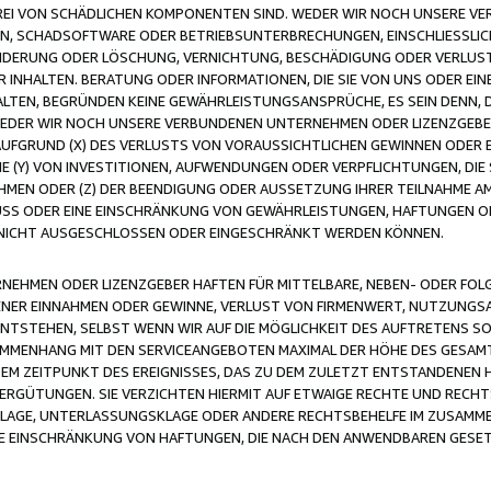
FREI VON SCHÄDLICHEN KOMPONENTEN SIND. WEDER WIR NOCH UNSERE 
VIREN, SCHADSOFTWARE ODER BETRIEBSUNTERBRECHUNGEN, EINSCHLIESSL
ÄNDERUNG ODER LÖSCHUNG, VERNICHTUNG, BESCHÄDIGUNG ODER VERLUST 
INHALTEN. BERATUNG ODER INFORMATIONEN, DIE SIE VON UNS ODER EIN
LTEN, BEGRÜNDEN KEINE GEWÄHRLEISTUNGSANSPRÜCHE, ES SEIN DENN, DI
WEDER WIR NOCH UNSERE VERBUNDENEN UNTERNEHMEN ODER LIZENZGEBE
FGRUND (X) DES VERLUSTS VON VORAUSSICHTLICHEN GEWINNEN ODER 
 (Y) VON INVESTITIONEN, AUFWENDUNGEN ODER VERPFLICHTUNGEN, DIE 
EN ODER (Z) DER BEENDIGUNG ODER AUSSETZUNG IHRER TEILNAHME A
LUSS ODER EINE EINSCHRÄNKUNG VON GEWÄHRLEISTUNGEN, HAFTUNGEN O
NICHT AUSGESCHLOSSEN ODER EINGESCHRÄNKT WERDEN KÖNNEN.
EHMEN ODER LIZENZGEBER HAFTEN FÜR MITTELBARE, NEBEN- ODER FOL
R EINNAHMEN ODER GEWINNE, VERLUST VON FIRMENWERT, NUTZUNGSAU
TSTEHEN, SELBST WENN WIR AUF DIE MÖGLICHKEIT DES AUFTRETENS S
MENHANG MIT DEN SERVICEANGEBOTEN MAXIMAL DER HÖHE DES GESAMT
M ZEITPUNKT DES EREIGNISSES, DAS ZU DEM ZULETZT ENTSTANDENEN 
ERGÜTUNGEN. SIE VERZICHTEN HIERMIT AUF ETWAIGE RECHTE UND RECHT
KLAGE, UNTERLASSUNGSKLAGE ODER ANDERE RECHTSBEHELFE IM ZUSAMME
NE EINSCHRÄNKUNG VON HAFTUNGEN, DIE NACH DEN ANWENDBAREN GESE