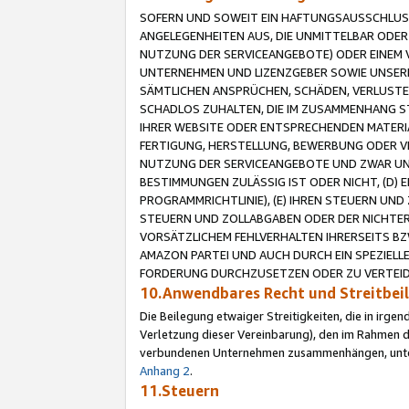
SOFERN UND SOWEIT EIN HAFTUNGSAUSSCHLUSS
ANGELEGENHEITEN AUS, DIE UNMITTELBAR ODER 
NUTZUNG DER SERVICEANGEBOTE) ODER EINEM V
UNTERNEHMEN UND LIZENZGEBER SOWIE UNSERE 
SÄMTLICHEN ANSPRÜCHEN, SCHÄDEN, VERLUSTE
SCHADLOS ZUHALTEN, DIE IM ZUSAMMENHANG STE
IHRER WEBSITE ODER ENTSPRECHENDEN MATERIA
FERTIGUNG, HERSTELLUNG, BEWERBUNG ODER VE
NUTZUNG DER SERVICEANGEBOTE UND ZWAR UN
BESTIMMUNGEN ZULÄSSIG IST ODER NICHT, (D) 
PROGRAMMRICHTLINIE), (E) IHREN STEUERN UN
STEUERN UND ZOLLABGABEN ODER DER NICHTER
VORSÄTZLICHEM FEHLVERHALTEN IHRERSEITS BZ
AMAZON PARTEI UND AUCH DURCH EIN SPEZIELL
FORDERUNG DURCHZUSETZEN ODER ZU VERTEIDI
10.Anwendbares Recht und Streitbe
Die Beilegung etwaiger Streitigkeiten, die in irg
Verletzung dieser Vereinbarung), den im Rahmen d
verbundenen Unternehmen zusammenhängen, unterl
Anhang 2
.
11.Steuern