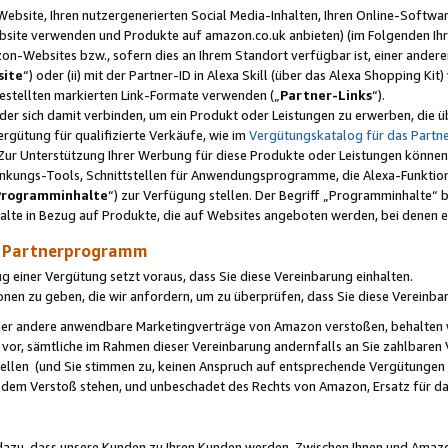
ebsite, Ihren nutzergenerierten Social Media-Inhalten, Ihren Online-Softwar
ebsite verwenden und Produkte auf amazon.co.uk anbieten) (im Folgenden Ihr
-Websites bzw., sofern dies an Ihrem Standort verfügbar ist, einer ander
ite
“) oder (ii) mit der Partner-ID in Alexa Skill (über das Alexa Shopping Ki
estellten markierten Link-Formate verwenden („
Partner-Links
“).
oder sich damit verbinden, um ein Produkt oder Leistungen zu erwerben, di
gütung für qualifizierte Verkäufe, wie im
Vergütungskatalog für das Part
Zur Unterstützung Ihrer Werbung für diese Produkte oder Leistungen können w
linkungs-Tools, Schnittstellen für Anwendungsprogramme, die Alexa-Funktion
Programminhalte
“) zur Verfügung stellen. Der Begriff „Programminhalte“ be
halte in Bezug auf Produkte, die auf Websites angeboten werden, bei denen 
as Partnerprogramm
einer Vergütung setzt voraus, dass Sie diese Vereinbarung einhalten.
ionen zu geben, die wir anfordern, um zu überprüfen, dass Sie diese Vereinba
oder andere anwendbare Marketingverträge von Amazon verstoßen, behalten w
 vor, sämtliche im Rahmen dieser Vereinbarung andernfalls an Sie zahlbare
tellen (und Sie stimmen zu, keinen Anspruch auf entsprechende Vergütungen
 dem Verstoß stehen, und unbeschadet des Rechts von Amazon, Ersatz für 
azu, dass unsere Kunden zu Ihren Kunden werden. Zwischen Ihnen und Amaz