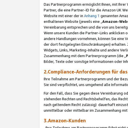
Das Partnerprogramm ermöglicht Ihnen, mit Ihrer W
Partner, die eine Partner-ID für die Amazon UK W
Website mit einer der in
Anhang 1
genannten Amazon
enthaltenen Website (jeweils eine „
Amazon-Webs
Vereinbarung entsprechen und die von uns bereitg
Wenn unsere Kunden die Partner-Links anklicken 
andere Handlungen vornehmen, können Sie eine Ver
der dort festgelegten Einschränkungen) erhalten. 
Widgets, Links, Marketing-Inhalte und andere Ver
Zusammenhang mit dem Partnerprogramm (die „
Bilder, Texte oder sonstige Informationen oder In
2.Compliance-Anforderungen für d
Ihre Teilnahme am Partnerprogramm und der Bezug 
Sie sind verpflichtet, uns umgehend alle Informat
Für den Fall, dass Sie gegen diese Vereinbarung 
stehenden Rechten und Rechtsbehelfen, das Recht
nach geltendem Recht zulässig) dauerhaft einzus
unmittelbar oder mittelbar im Zusammenhang mit
3.Amazon-Kunden
Ihre Teilnahme am Partnerprogramm führt nicht d