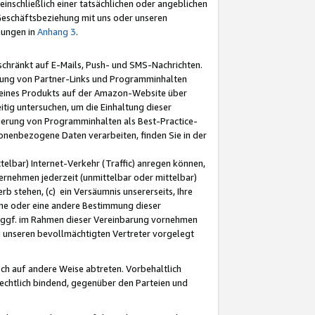
nschließlich einer tatsächlichen oder angeblichen
Geschäftsbeziehung mit uns oder unseren
mungen in
Anhang 3
.
schränkt auf E-Mails, Push- und SMS-Nachrichten.
ellung von Partner-Links und Programminhalten
 eines Produkts auf der Amazon-Website über
tig untersuchen, um die Einhaltung dieser
ntierung von Programminhalten als Best-Practice-
sonenbezogene Daten verarbeiten, finden Sie in der
telbar) Internet-Verkehr (Traffic) anregen können,
rnehmen jederzeit (unmittelbar oder mittelbar)
b stehen, (c) ein Versäumnis unsererseits, Ihre
fene oder eine andere Bestimmung dieser
r ggf. im Rahmen dieser Vereinbarung vornehmen
ch unseren bevollmächtigten Vertreter vorgelegt
ch auf andere Weise abtreten. Vorbehaltlich
rechtlich bindend, gegenüber den Parteien und