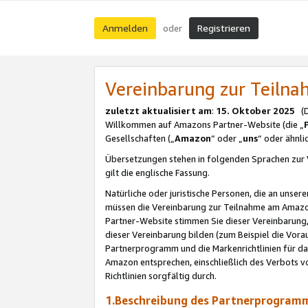
Anmelden
Registrieren
oder
Vereinbarung zur Teil
zuletzt aktualisiert am
:
15. Oktober 2025
(De
Willkommen auf Amazons Partner-Website (die „
Gesellschaften („
Amazon
“ oder „
uns
“ oder ähnl
Übersetzungen stehen in folgenden Sprachen zur 
gilt die englische Fassung.
Natürliche oder juristische Personen, die an uns
müssen die Vereinbarung zur Teilnahme am Amaz
Partner-Website stimmen Sie dieser Vereinbarung,
dieser Vereinbarung bilden (zum Beispiel die Vo
Partnerprogramm und die Markenrichtlinien für da
Amazon entsprechen, einschließlich des Verbots vo
Richtlinien sorgfältig durch.
1.Beschreibung des Partnerprogra