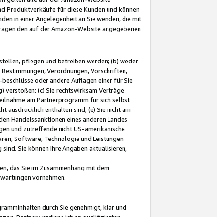
und Produktverkäufe für diese Kunden und können
nden in einer Angelegenheit an Sie wenden, die mit
e-Fragen den auf der Amazon-Website angegebenen
stellen, pflegen und betreiben werden; (b) weder
e Bestimmungen, Verordnungen, Vorschriften,
-beschlüsse oder andere Auflagen einer für Sie
 verstoßen; (c) Sie rechtswirksam Verträge
r Teilnahme am Partnerprogramm für sich selbst
t ausdrücklich enthalten sind; (e) Sie nicht am
den Handelssanktionen eines anderen Landes
gen und zutreffende nicht US-amerikanische
ren, Software, Technologie und Leistungen
sind. Sie können Ihre Angaben aktualisieren,
men, das Sie im Zusammenhang mit dem
 Erwartungen vornehmen.
ogramminhalten durch Sie genehmigt, klar und
zon-Partner verdiene ich an qualifizierten