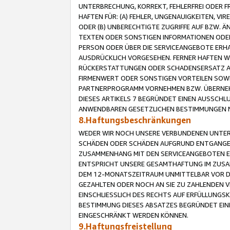
UNTERBRECHUNG, KORREKT, FEHLERFREI ODER 
HAFTEN FÜR: (A) FEHLER, UNGENAUIGKEITEN, 
ODER (B) UNBERECHTIGTE ZUGRIFFE AUF BZW. 
TEXTEN ODER SONSTIGEN INFORMATIONEN ODER 
PERSON ODER ÜBER DIE SERVICEANGEBOTE ERHA
AUSDRÜCKLICH VORGESEHEN. FERNER HAFTEN 
RÜCKERSTATTUNGEN ODER SCHADENSERSATZ AU
FIRMENWERT ODER SONSTIGEN VORTEILEN SOWIE
PARTNERPROGRAMM VORNEHMEN BZW. ÜBERNEHM
DIESES ARTIKELS 7 BEGRÜNDET EINEN AUSSCH
ANWENDBAREN GESETZLICHEN BESTIMMUNGEN 
8.Haftungsbeschränkungen
WEDER WIR NOCH UNSERE VERBUNDENEN UNTERN
SCHÄDEN ODER SCHÄDEN AUFGRUND ENTGANGENE
ZUSAMMENHANG MIT DEN SERVICEANGEBOTEN EN
ENTSPRICHT UNSERE GESAMTHAFTUNG IM ZUSAM
DEM 12-MONATSZEITRAUM UNMITTELBAR VOR DE
GEZAHLTEN ODER NOCH AN SIE ZU ZAHLENDEN V
EINSCHLIESSLICH DES RECHTS AUF ERFÜLLUNGS
BESTIMMUNG DIESES ABSATZES BEGRÜNDET EI
EINGESCHRÄNKT WERDEN KÖNNEN.
9.Haftungsfreistellung