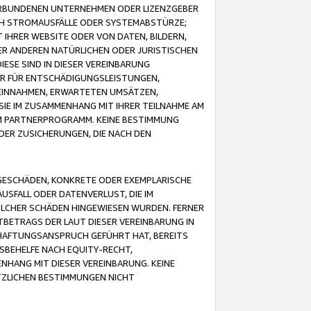
VERBUNDENEN UNTERNEHMEN ODER LIZENZGEBER
ICH STROMAUSFÄLLE ODER SYSTEMABSTÜRZE;
IHRER WEBSITE ODER VON DATEN, BILDERN,
ER ANDEREN NATÜRLICHEN ODER JURISTISCHEN
ESE SIND IN DIESER VEREINBARUNG
R FÜR ENTSCHÄDIGUNGSLEISTUNGEN,
EINNAHMEN, ERWARTETEN UMSÄTZEN,
SIE IM ZUSAMMENHANG MIT IHRER TEILNAHME AM
M PARTNERPROGRAMM. KEINE BESTIMMUNG
DER ZUSICHERUNGEN, DIE NACH DEN
GESCHÄDEN, KONKRETE ODER EXEMPLARISCHE
SFALL ODER DATENVERLUST, DIE IM
OLCHER SCHÄDEN HINGEWIESEN WURDEN. FERNER
BETRAGS DER LAUT DIESER VEREINBARUNG IN
HAFTUNGSANSPRUCH GEFÜHRT HAT, BEREITS
SBEHELFE NACH EQUITY-RECHT,
NHANG MIT DIESER VEREINBARUNG. KEINE
TZLICHEN BESTIMMUNGEN NICHT