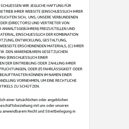
CHLIESSEN WIR JEGLICHE HAFTUNG FÜR
TRIEB IHRER WEBSITE (EINSCHLIESSLICH IHRER
FLICHTEN SICH, UNS, UNSERE VERBUNDENEN
EDER (DIRECTORS) UND VERTRETER VON
R ANWALTSGEBÜHREN) FREIZUSTELLEN UND
ATERIAL, EINSCHLIESSLICH DER KOMBINATION
NUTZUNG, ENTWICKLUNG, GESTALTUNG,
EBSEITE ERSCHEINENDEN MATERIALS, (C) IHRER
ZW. DEN ANWENDBAREN GESETZLICHEN
NG (EINSCHLIESSLICH EINER
BEN DER EINTREIBUNG ODER ZAHLUNG IHRER
LICHTUNGEN, ODER (F) FAHRLÄSSIGKEIT ODER
 BEAUFTRAGTEN KÖNNEN IM NAMEN EINER
HANDLUNG VORNEHMEN, UM EINE RECHTLICHE
TIKELS ZU SCHÜTZEN.
ich einer tatsächlichen oder angeblichen
Geschäftsbeziehung mit uns oder unseren
u anwendbarem Recht und Streitbeilegung in