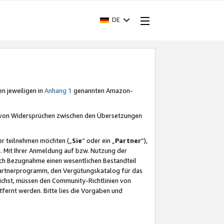
DE
en jeweiligen in
Anhang 1
genannten Amazon-
e von Widersprüchen zwischen den Übersetzungen
er teilnehmen möchten („
Sie
“ oder ein „
Partner
“),
. Mit Ihrer Anmeldung auf bzw. Nutzung der
durch Bezugnahme einen wesentlichen Bestandteil
 Partnerprogramm, den Vergütungskatalog für das
ichst, müssen den Community-Richtlinien von
fernt werden. Bitte lies die Vorgaben und