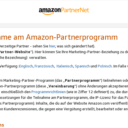
nahme am Amazon-Partnerprogramm
rzeitige Partner - sehen Sie
hier
, was sich geändert hat).
Partner-Website
“). Hier können Sie Ihre Marketing-Partner-Beziehung zu d
iche Bezeichnung) verwalten.
Verfügung :
Englisch
,
Französisch
,
Italienisch
,
Spanisch
und
Polnisch
. Im Fall
erem Marketing-Partner-Programm (das „
Partnerprogramm
“) teilnehmen od
on-Partnerprogramm (diese „
Vereinbarung
“) ohne Änderungen akzeptieren
 einschließlich den
Programmrichtlinien
(wie in Ziffer 12 definiert) zu, die 
raussetzungen für die Teilnahme am Partnerprogramm, die IP-Lizenz für das
s Partnerprogramm). Inhalte, die du auf der Website Amazon.com veröffentl
n Kundenrezensionen, die gegen eine Vergütung erstellt, bearbeitet oder ent
mms