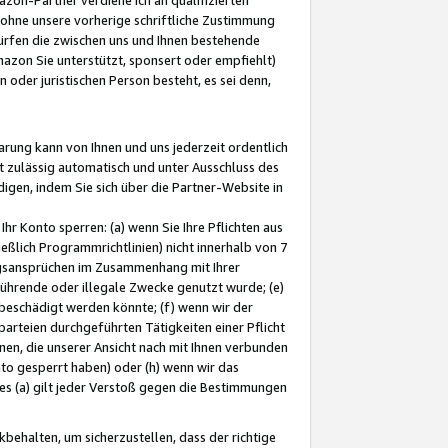
ohne unsere vorherige schriftliche Zustimmung
ürfen die zwischen uns und Ihnen bestehende
mazon Sie unterstützt, sponsert oder empfiehlt)
oder juristischen Person besteht, es sei denn,
arung kann von Ihnen und uns jederzeit ordentlich
t zulässig automatisch und unter Ausschluss des
gen, indem Sie sich über die Partner-Website in
hr Konto sperren: (a) wenn Sie Ihre Pflichten aus
eßlich Programmrichtlinien) nicht innerhalb von 7
ngsansprüchen im Zusammenhang mit Ihrer
ührende oder illegale Zwecke genutzt wurde; (e)
eschädigt werden könnte; (f) wenn wir der
rteien durchgeführten Tätigkeiten einer Pflicht
nen, die unserer Ansicht nach mit Ihnen verbunden
nto gesperrt haben) oder (h) wenn wir das
 (a) gilt jeder Verstoß gegen die Bestimmungen
ehalten, um sicherzustellen, dass der richtige