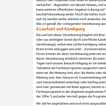
Verkäufen“. Abgesehen von diesem Hinweis, und a
keine weiteren öffentlichen Angaben in Bezug au
Geschäftsbeziehung weder falsch darstellen noch a
und Sie werden weder erklären noch andeuten, dass
dies ist gemäß der vorliegenden Vereinbarung ausd
6.Laufzeit und Kündigung
Die Laufzeit dieser Vereinbarung beginnt mit Ihre
oder aus wichtigem Grund durch schriftliche Kündi
Gerichtswegs), wobei eine solche Kündigung siebe
Ihrem Konto einloggen und unter „Kontoeinstellu
Ferner können wir diese Vereinbarung jederzeit aus
dieser Vereinbarung erheblich verletzen; (b) wenn
Tagen nach unserer Benachrichtigung an Sie behe
Teilnahme am Partnerprogramm ausgesetzt sein kö
wenn wir der Meinung sind, dass die Marke oder 
Meinung sind, dass Amazon im Zusammenhang mit d
zum Steuereinbehalt unterliegt oder künftig unter
sind oder gemeinsam mit Ihnen agieren, bereits in
Partnerprogramm in der allgemein angebotenen Fo
der Ziffer 5 und jeder Verstoß gegen die Programm
Wir dürfen angefallene und noch nicht ausgezahlt