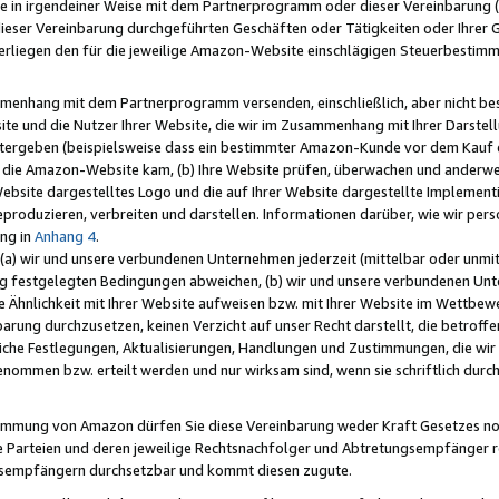
e in irgendeiner Weise mit dem Partnerprogramm oder dieser Vereinbarung (ei
ieser Vereinbarung durchgeführten Geschäften oder Tätigkeiten oder Ihrer 
liegen den für die jeweilige Amazon-Website einschlägigen Steuerbestim
mmenhang mit dem Partnerprogramm versenden, einschließlich, aber nicht be
site und die Nutzer Ihrer Website, die wir im Zusammenhang mit Ihrer Darst
itergeben (beispielsweise dass ein bestimmter Amazon-Kunde vor dem Kauf
uf die Amazon-Website kam, (b) Ihre Website prüfen, überwachen und anderwei
r Website dargestelltes Logo und die auf Ihrer Website dargestellte Impleme
reproduzieren, verbreiten und darstellen. Informationen darüber, wie wir per
ng in
Anhang 4
.
 (a) wir und unsere verbundenen Unternehmen jederzeit (mittelbar oder unmit
ng festgelegten Bedingungen abweichen, (b) wir und unsere verbundenen Unte
 Ähnlichkeit mit Ihrer Website aufweisen bzw. mit Ihrer Website im Wettbewer
barung durchzusetzen, keinen Verzicht auf unser Recht darstellt, die betrof
liche Festlegungen, Aktualisierungen, Handlungen und Zustimmungen, die wi
enommen bzw. erteilt werden und nur wirksam sind, wenn sie schriftlich dur
stimmung von Amazon dürfen Sie diese Vereinbarung weder Kraft Gesetzes no
die Parteien und deren jeweilige Rechtsnachfolger und Abtretungsempfänger 
ngsempfängern durchsetzbar und kommt diesen zugute.