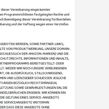
it dieser Vereinbarung eingeräumten
 den Programmrichtlinien festgelegten Rechte und
 nach Beendigung dieser Vereinbarung fortbestehen.
einbarung und der Haftung wegen eines Verstoßes
GEBOTEN WERDEN, SOWIE PARTNER-LINKS,
ALTE VON PRODUKTWERBUNG, UNSERE DOMAIN-
SCHLIESSLICH DER AMAZON-MARKEN) UND DIE
SCHUTZRECHTE, INFORMATIONEN UND INHALTE,
PARTNERPROGRAMMS BEREITGESTELLT ODER
ELLT. WEDER WIR NOCH UNSERE VERBUNDENEN
T, OB AUSDRÜCKLICH, STILLSCHWEIGEND,
MEN UND LIZENZGEBER SCHLIESSEN JEGLICHE
ISTUNGEN BEZÜGLICH RECHTSMÄNGELN,
LETZUNG SOWIE GEWÄHRLEISTUNGEN EIN, DIE
ANDELSBRÄUCHEN ERGEBEN. WIR KÖNNEN EIN
 DIE GELTUNG EINES SERVICE-ANGEBOTS
IE SERVICEANGEBOTE WEITERHIN
ODER DASS DIESE ANGEBOTE OHNE