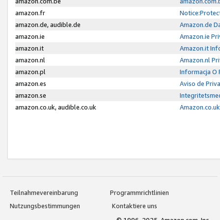
amazon.com.be
amazon.com.b
amazon.fr
Notice:Protec
amazon.de, audible.de
Amazon.de Da
amazon.ie
Amazon.ie Pri
amazon.it
Amazon.it Inf
amazon.nl
Amazon.nl Pri
amazon.pl
Informacja O
amazon.es
Aviso de Priv
amazon.se
Integritetsm
amazon.co.uk, audible.co.uk
Amazon.co.uk 
Teilnahmevereinbarung
Programmrichtlinien
Nutzungsbestimmungen
Kontaktiere uns