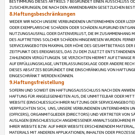
BESTIMMUNG DIESES ARTIKELS 7 BEGRÜNDET EINEN AUSSCHLUSS 
ZUSICHERUNGEN, DIE NACH DEN ANWENDBAREN GESETZLICHEN BE
8.Haftungsbeschränkungen
WEDER WIR NOCH UNSERE VERBUNDENEN UNTERNEHMEN ODER LIZEN
ODER EXEMPLARISCHE SCHÄDEN ODER SCHÄDEN AUFGRUND ENTGANG
NUTZUNGSAUSFALL ODER DATENVERLUST, DIE IM ZUSAMMENHANG MI
DES AUFTRETENS SOLCHER SCHÄDEN HINGEWIESEN WURDEN. FERN
SERVICEANGEBOTEN MAXIMAL DER HÖHE DES GESAMTBETRAGS DER 
ZEITPUNKT DES EREIGNISSES, DAS ZU DEM ZULETZT ENTSTANDENE
ZAHLENDEN VERGÜTUNGEN. SIE VERZICHTEN HIERMIT AUF ETWAIGE 
AUF ERFÜLLUNGSKLAGE, UNTERLASSUNGSKLAGE ODER ANDERE RECHT
DIESES ABSATZES BEGRÜNDET EINE EINSCHRÄNKUNG VON HAFTUNG
EINGESCHRÄNKT WERDEN KÖNNEN.
9.Haftungsfreistellung
SOFERN UND SOWEIT EIN HAFTUNGSAUSSCHLUSS NACH DEN ANWENDB
HAFTUNG FÜR ANGELEGENHEITEN AUS, DIE UNMITTELBAR ODER MITT
WEBSITE (EINSCHLIESSLICH IHRER NUTZUNG DER SERVICEANGEBOTE)
VERPFLICHTEN SICH, UNS, UNSERE VERBUNDENEN UNTERNEHMEN UN
(OFFICERS), ORGANMITGLIEDER (DIRECTORS) UND VERTRETER VON 
AUSLAGEN (EINSCHLIESSLICH ANGEMESSENER ANWALTSGEBÜHREN) FR
IHRER WEBSITE BZW. AUF IHRER WEBSITE ERSCHEINENDEM MATERIAL
MATERIALS MIT ANDEREN APPLIKATIONEN, INHALTEN ODER PROZESSE