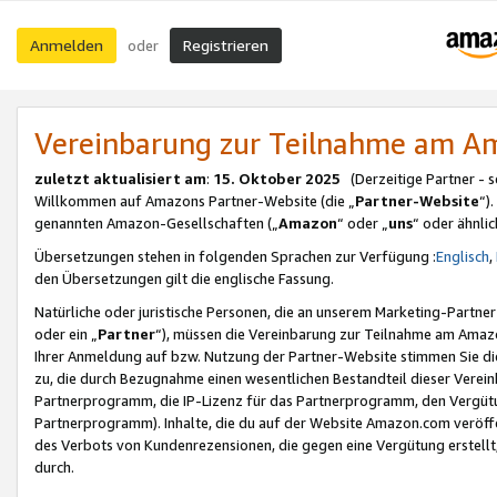
Anmelden
Registrieren
oder
Vereinbarung zur Teilnahme am 
zuletzt aktualisiert am
:
15. Oktober 2025
(Derzeitige Partner - 
Willkommen auf Amazons Partner-Website (die „
Partner-Website
“)
genannten Amazon-Gesellschaften („
Amazon
“ oder „
uns
“ oder ähnli
Übersetzungen stehen in folgenden Sprachen zur Verfügung :
Englisch
,
den Übersetzungen gilt die englische Fassung.
Natürliche oder juristische Personen, die an unserem Marketing-Partn
oder ein „
Partner
“), müssen die Vereinbarung zur Teilnahme am Ama
Ihrer Anmeldung auf bzw. Nutzung der Partner-Website stimmen Sie die
zu, die durch Bezugnahme einen wesentlichen Bestandteil dieser Verei
Partnerprogramm, die IP-Lizenz für das Partnerprogramm, den Vergütu
Partnerprogramm). Inhalte, die du auf der Website Amazon.com veröffe
des Verbots von Kundenrezensionen, die gegen eine Vergütung erstellt, 
durch.