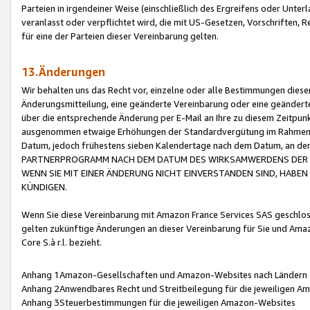
Parteien in irgendeiner Weise (einschließlich des Ergreifens oder Unt
veranlasst oder verpflichtet wird, die mit US-Gesetzen, Vorschriften,
für eine der Parteien dieser Vereinbarung gelten.
13.Änderungen
Wir behalten uns das Recht vor, einzelne oder alle Bestimmungen diese
Änderungsmitteilung, eine geänderte Vereinbarung oder eine geänderte 
über die entsprechende Änderung per E-Mail an Ihre zu diesem Zeitpun
ausgenommen etwaige Erhöhungen der Standardvergütung im Rahmen
Datum, jedoch frühestens sieben Kalendertage nach dem Datum, an de
PARTNERPROGRAMM NACH DEM DATUM DES WIRKSAMWERDENS DER Ä
WENN SIE MIT EINER ÄNDERUNG NICHT EINVERSTANDEN SIND, HABEN S
KÜNDIGEN.
Wenn Sie diese Vereinbarung mit Amazon France Services SAS geschlo
gelten zukünftige Änderungen an dieser Vereinbarung für Sie und Ama
Core S.à r.l. bezieht.
Anhang 1Amazon-Gesellschaften und Amazon-Websites nach Ländern
Anhang 2Anwendbares Recht und Streitbeilegung für die jeweiligen 
Anhang 3Steuerbestimmungen für die jeweiligen Amazon-Websites