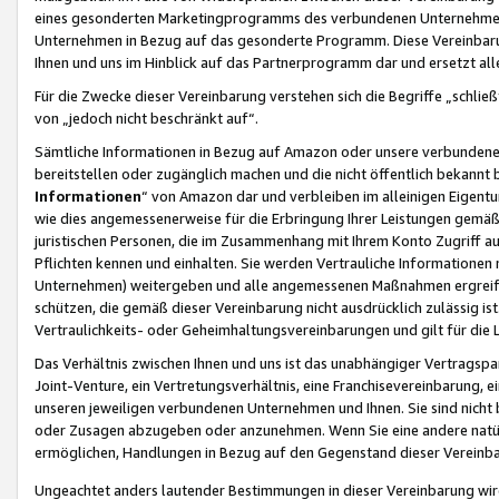
eines gesonderten Marketingprogramms des verbundenen Unternehmens
Unternehmen in Bezug auf das gesonderte Programm. Diese Vereinbarung
Ihnen und uns im Hinblick auf das Partnerprogramm dar und ersetzt al
Für die Zwecke dieser Vereinbarung verstehen sich die Begriffe „schließ
von „jedoch nicht beschränkt auf“.
Sämtliche Informationen in Bezug auf Amazon oder unsere verbunde
bereitstellen oder zugänglich machen und die nicht öffentlich bekannt bz
Informationen
“ von Amazon dar und verbleiben im alleinigen Eigent
wie dies angemessenerweise für die Erbringung Ihrer Leistungen gemäß d
juristischen Personen, die im Zusammenhang mit Ihrem Konto Zugriff au
Pflichten kennen und einhalten. Sie werden Vertrauliche Informationen 
Unternehmen) weitergeben und alle angemessenen Maßnahmen ergreifen
schützen, die gemäß dieser Vereinbarung nicht ausdrücklich zulässig is
Vertraulichkeits- oder Geheimhaltungsvereinbarungen und gilt für die
Das Verhältnis zwischen Ihnen und uns ist das unabhängiger Vertragspa
Joint-Venture, ein Vertretungsverhältnis, eine Franchisevereinbarung, 
unseren jeweiligen verbundenen Unternehmen und Ihnen. Sie sind ni
oder Zusagen abzugeben oder anzunehmen. Wenn Sie eine andere natürli
ermöglichen, Handlungen in Bezug auf den Gegenstand dieser Vereinbar
Ungeachtet anders lautender Bestimmungen in dieser Vereinbarung wird