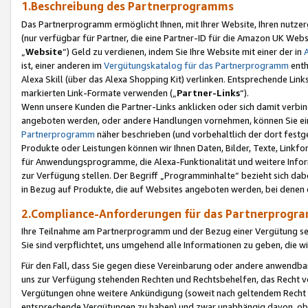
1.Beschreibung des Partnerprogramms
Das Partnerprogramm ermöglicht Ihnen, mit Ihrer Website, Ihren nutzer
(nur verfügbar für Partner, die eine Partner-ID für die Amazon UK We
„
Website
“) Geld zu verdienen, indem Sie Ihre Website mit einer der in
ist, einer anderen im
Vergütungskatalog für das Partnerprogramm
enth
Alexa Skill (über das Alexa Shopping Kit) verlinken. Entsprechende Lin
markierten Link-Formate verwenden („
Partner-Links
“).
Wenn unsere Kunden die Partner-Links anklicken oder sich damit verbi
angeboten werden, oder andere Handlungen vornehmen, können Sie eine
Partnerprogramm
näher beschrieben (und vorbehaltlich der dort festg
Produkte oder Leistungen können wir Ihnen Daten, Bilder, Texte, Linkfo
für Anwendungsprogramme, die Alexa-Funktionalität und weitere Inf
zur Verfügung stellen. Der Begriff „Programminhalte“ bezieht sich dabe
in Bezug auf Produkte, die auf Websites angeboten werden, bei denen 
2.Compliance-Anforderungen für das Partnerprog
Ihre Teilnahme am Partnerprogramm und der Bezug einer Vergütung setz
Sie sind verpflichtet, uns umgehend alle Informationen zu geben, die w
Für den Fall, dass Sie gegen diese Vereinbarung oder andere anwendba
uns zur Verfügung stehenden Rechten und Rechtsbehelfen, das Recht vo
Vergütungen ohne weitere Ankündigung (soweit nach geltendem Recht z
entsprechende Vergütungen zu haben) und zwar unabhängig davon, ob 