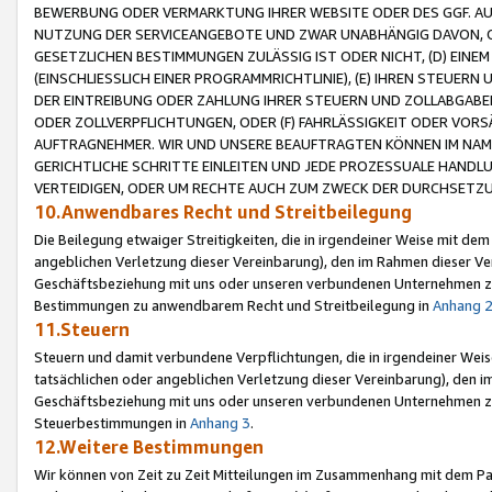
BEWERBUNG ODER VERMARKTUNG IHRER WEBSITE ODER DES GGF. AUF 
NUTZUNG DER SERVICEANGEBOTE UND ZWAR UNABHÄNGIG DAVON, O
GESETZLICHEN BESTIMMUNGEN ZULÄSSIG IST ODER NICHT, (D) EINE
(EINSCHLIESSLICH EINER PROGRAMMRICHTLINIE), (E) IHREN STEUER
DER EINTREIBUNG ODER ZAHLUNG IHRER STEUERN UND ZOLLABGAB
ODER ZOLLVERPFLICHTUNGEN, ODER (F) FAHRLÄSSIGKEIT ODER VORS
AUFTRAGNEHMER. WIR UND UNSERE BEAUFTRAGTEN KÖNNEN IM NAME
GERICHTLICHE SCHRITTE EINLEITEN UND JEDE PROZESSUALE HAND
VERTEIDIGEN, ODER UM RECHTE AUCH ZUM ZWECK DER DURCHSETZU
10.Anwendbares Recht und Streitbeilegung
Die Beilegung etwaiger Streitigkeiten, die in irgendeiner Weise mit de
angeblichen Verletzung dieser Vereinbarung), den im Rahmen dieser Ve
Geschäftsbeziehung mit uns oder unseren verbundenen Unternehmen zu
Bestimmungen zu anwendbarem Recht und Streitbeilegung in
Anhang 
11.Steuern
Steuern und damit verbundene Verpflichtungen, die in irgendeiner Wei
tatsächlichen oder angeblichen Verletzung dieser Vereinbarung), den 
Geschäftsbeziehung mit uns oder unseren verbundenen Unternehmen z
Steuerbestimmungen in
Anhang 3
.
12.Weitere Bestimmungen
Wir können von Zeit zu Zeit Mitteilungen im Zusammenhang mit dem Par