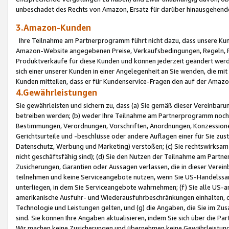
unbeschadet des Rechts von Amazon, Ersatz für darüber hinausgehen
3.Amazon-Kunden
Ihre Teilnahme am Partnerprogramm führt nicht dazu, dass unsere Kun
Amazon-Website angegebenen Preise, Verkaufsbedingungen, Regeln, Ri
Produktverkäufe für diese Kunden und können jederzeit geändert werde
sich einer unserer Kunden in einer Angelegenheit an Sie wenden, die 
Kunden mitteilen, dass er für Kundenservice-Fragen den auf der Ama
4.Gewährleistungen
Sie gewährleisten und sichern zu, dass (a) Sie gemäß dieser Vereinba
betreiben werden; (b) weder Ihre Teilnahme am Partnerprogramm noch d
Bestimmungen, Verordnungen, Vorschriften, Anordnungen, Konzessionen,
Gerichtsurteile und -beschlüsse oder andere Auflagen einer für Sie zu
Datenschutz, Werbung und Marketing) verstoßen; (c) Sie rechtswirksam 
nicht geschäftsfähig sind); (d) Sie den Nutzen der Teilnahme am Partne
Zusicherungen, Garantien oder Aussagen verlassen, die in dieser Verein
teilnehmen und keine Serviceangebote nutzen, wenn Sie US-Handelssa
unterliegen, in dem Sie Serviceangebote wahrnehmen; (f) Sie alle US
amerikanische Ausfuhr- und Wiederausfuhrbeschränkungen einhalten, 
Technologie und Leistungen gelten, und (g) die Angaben, die Sie im 
sind. Sie können Ihre Angaben aktualisieren, indem Sie sich über die 
Wir machen keine Zusicherungen und übernehmen keine Gewährleistun