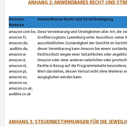
ANHANG 2: ANWENDBARES RECHT UND STRE
Amazon-
Anwendbares Recht und Streitbeilegung
Website
amazon.com.be,
Diese Vereinbarung und Streitigkeiten aller Art, die 
amazon.fr,
Großherzogtums Luxemburg unter Ausschluss seiner Kol
amazon.de,
ausschließlichen Zuständigkeit der Gerichte im Geri
audible.de,
dieser Vereinbarung kann Amazon bei einem zuständig
amazon.ie
Rechtsschutz wegen einer tatsächlichen oder angebli
amazon.it,
Amazon oder einer anderen natürlichen oder juristisc
amazon.nl,
Rechte in Bezug auf die Programminhalte besonderer,
amazon.pl,
Wert darstellen, dessen Verlust nicht ohne Weiteres e
amazon.es,
ausgeglichen werden kann.
amazon.se,
amazon.co.uk,
audible.co.uk
ANHANG 3: STEUERBESTIMMUNGEN FÜR DIE JEWEIL