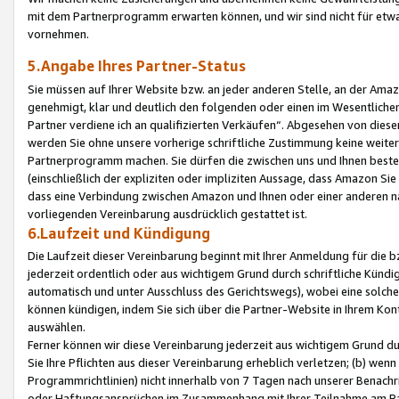
mit dem Partnerprogramm erwarten können, und wir sind nicht für etwa
vornehmen.
5.Angabe Ihres Partner-Status
Sie müssen auf Ihrer Website bzw. an jeder anderen Stelle, an der Am
genehmigt, klar und deutlich den folgenden oder einen im Wesentlichen
Partner verdiene ich an qualifizierten Verkäufen“. Abgesehen von die
werden Sie ohne unsere vorherige schriftliche Zustimmung keine weite
Partnerprogramm machen. Sie dürfen die zwischen uns und Ihnen best
(einschließlich der expliziten oder impliziten Aussage, dass Amazon Si
dass eine Verbindung zwischen Amazon und Ihnen oder einer anderen natü
vorliegenden Vereinbarung ausdrücklich gestattet ist.
6.Laufzeit und Kündigung
Die Laufzeit dieser Vereinbarung beginnt mit Ihrer Anmeldung für die 
jederzeit ordentlich oder aus wichtigem Grund durch schriftliche Kündi
automatisch und unter Ausschluss des Gerichtswegs), wobei eine solch
können kündigen, indem Sie sich über die Partner-Website in Ihrem Ko
auswählen.
Ferner können wir diese Vereinbarung jederzeit aus wichtigem Grund dur
Sie Ihre Pflichten aus dieser Vereinbarung erheblich verletzen; (b) wen
Programmrichtlinien) nicht innerhalb von 7 Tagen nach unserer Benachr
oder Haftungsansprüchen im Zusammenhang mit Ihrer Teilnahme am Pa