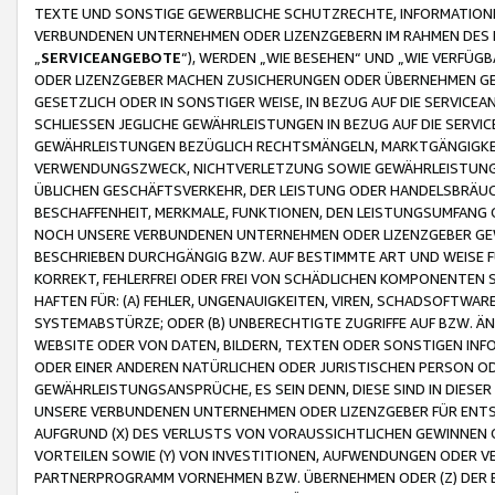
TEXTE UND SONSTIGE GEWERBLICHE SCHUTZRECHTE, INFORMATIONE
VERBUNDENEN UNTERNEHMEN ODER LIZENZGEBERN IM RAHMEN DES
„
SERVICEANGEBOTE
“), WERDEN „WIE BESEHEN“ UND „WIE VERFÜ
ODER LIZENZGEBER MACHEN ZUSICHERUNGEN ODER ÜBERNEHMEN GEW
GESETZLICH ODER IN SONSTIGER WEISE, IN BEZUG AUF DIE SERVI
SCHLIESSEN JEGLICHE GEWÄHRLEISTUNGEN IN BEZUG AUF DIE SERVI
GEWÄHRLEISTUNGEN BEZÜGLICH RECHTSMÄNGELN, MARKTGÄNGIGKEIT
VERWENDUNGSZWECK, NICHTVERLETZUNG SOWIE GEWÄHRLEISTUNGEN 
ÜBLICHEN GESCHÄFTSVERKEHR, DER LEISTUNG ODER HANDELSBRÄUCH
BESCHAFFENHEIT, MERKMALE, FUNKTIONEN, DEN LEISTUNGSUMFANG 
NOCH UNSERE VERBUNDENEN UNTERNEHMEN ODER LIZENZGEBER GEWÄ
BESCHRIEBEN DURCHGÄNGIG BZW. AUF BESTIMMTE ART UND WEISE
KORREKT, FEHLERFREI ODER FREI VON SCHÄDLICHEN KOMPONENTEN
HAFTEN FÜR: (A) FEHLER, UNGENAUIGKEITEN, VIREN, SCHADSOFTW
SYSTEMABSTÜRZE; ODER (B) UNBERECHTIGTE ZUGRIFFE AUF BZW. 
WEBSITE ODER VON DATEN, BILDERN, TEXTEN ODER SONSTIGEN INF
ODER EINER ANDEREN NATÜRLICHEN ODER JURISTISCHEN PERSON OD
GEWÄHRLEISTUNGSANSPRÜCHE, ES SEIN DENN, DIESE SIND IN DIES
UNSERE VERBUNDENEN UNTERNEHMEN ODER LIZENZGEBER FÜR EN
AUFGRUND (X) DES VERLUSTS VON VORAUSSICHTLICHEN GEWINNEN
VORTEILEN SOWIE (Y) VON INVESTITIONEN, AUFWENDUNGEN ODER VE
PARTNERPROGRAMM VORNEHMEN BZW. ÜBERNEHMEN ODER (Z) DER 