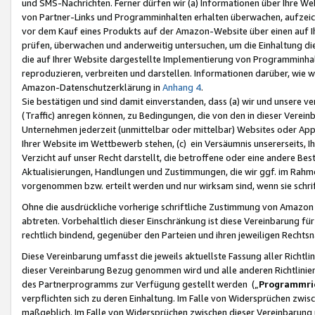
und SMS-Nachrichten. Ferner dürfen wir (a) Informationen über Ihre We
von Partner-Links und Programminhalten erhalten überwachen, aufzei
vor dem Kauf eines Produkts auf der Amazon-Website über einen auf Ih
prüfen, überwachen und anderweitig untersuchen, um die Einhaltung dies
die auf Ihrer Website dargestellte Implementierung von Programminhalt
reproduzieren, verbreiten und darstellen. Informationen darüber, wie w
Amazon-Datenschutzerklärung in
Anhang 4
.
Sie bestätigen und sind damit einverstanden, dass (a) wir und unsere 
(Traffic) anregen können, zu Bedingungen, die von den in dieser Vere
Unternehmen jederzeit (unmittelbar oder mittelbar) Websites oder Appl
Ihrer Website im Wettbewerb stehen, (c) ein Versäumnis unsererseits, I
Verzicht auf unser Recht darstellt, die betroffene oder eine andere B
Aktualisierungen, Handlungen und Zustimmungen, die wir ggf. im Rahme
vorgenommen bzw. erteilt werden und nur wirksam sind, wenn sie schri
Ohne die ausdrückliche vorherige schriftliche Zustimmung von Amazon
abtreten. Vorbehaltlich dieser Einschränkung ist diese Vereinbarung f
rechtlich bindend, gegenüber den Parteien und ihren jeweiligen Rech
Diese Vereinbarung umfasst die jeweils aktuellste Fassung aller Richtli
dieser Vereinbarung Bezug genommen wird und alle anderen Richtlinie
des Partnerprogramms zur Verfügung gestellt werden („
Programmric
verpflichten sich zu deren Einhaltung. Im Falle von Widersprüchen zwi
maßgeblich. Im Falle von Widersprüchen zwischen dieser Vereinbarun