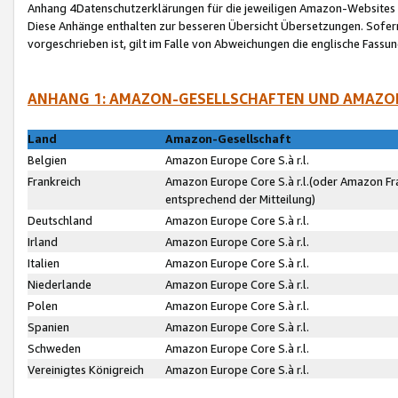
Anhang 4Datenschutzerklärungen für die jeweiligen Amazon-Websites
Diese Anhänge enthalten zur besseren Übersicht Übersetzungen. Sofe
vorgeschrieben ist, gilt im Falle von Abweichungen die englische Fass
ANHANG 1: AMAZON-GESELLSCHAFTEN UND AMAZO
Land
Amazon-Gesellschaft
Belgien
Amazon Europe Core S.à r.l.
Frankreich
Amazon Europe Core S.à r.l.(oder Amazon Fr
entsprechend der Mitteilung)
Deutschland
Amazon Europe Core S.à r.l.
Irland
Amazon Europe Core S.à r.l.
Italien
Amazon Europe Core S.à r.l.
Niederlande
Amazon Europe Core S.à r.l.
Polen
Amazon Europe Core S.à r.l.
Spanien
Amazon Europe Core S.à r.l.
Schweden
Amazon Europe Core S.à r.l.
Vereinigtes Königreich
Amazon Europe Core S.à r.l.