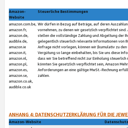
Amazon-
Steuerliche Bestimmungen
Website
amazon.com.be,
Wir dürfen in Bezug auf Beträge, auf deren Auszahlun
amazon.fr,
vornehmen, zu denen wir gesetzlich verpflichtet sind
amazon.de,
stellen die vollständige Zahlung und Abgeltung der 
audible.de,
gelegentlich steuerlich relevante Informationen von I
amazon.ie
Anfrage nicht vorlegen, können wir (kumulativ zu de
amazon.it,
Vergütung so lange einbehalten, bis Sie uns diese Inf
amazon.nl,
dass wir Sie betreffend nicht zur Einholung steuerlich 
amazon.pl,
könnten Sie gesetzlich verpflichtet sein, Amazon Meh
amazon.es,
Anforderungen an eine gültige MwSt.-Rechnung erfüllt
amazon.se,
zahlen.
amazon.co.uk,
audible.co.uk
ANHANG 4: DATENSCHUTZERKLÄRUNG FÜR DIE JEWE
Amazon-Website
Datenschutz