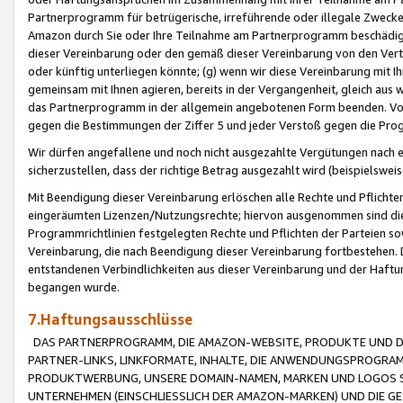
Partnerprogramm für betrügerische, irreführende oder illegale Zwecke
Amazon durch Sie oder Ihre Teilnahme am Partnerprogramm beschädig
dieser Vereinbarung oder den gemäß dieser Vereinbarung von den Vertr
oder künftig unterliegen könnte; (g) wenn wir diese Vereinbarung mit I
gemeinsam mit Ihnen agieren, bereits in der Vergangenheit, gleich aus
das Partnerprogramm in der allgemein angebotenen Form beenden. Vors
gegen die Bestimmungen der Ziffer 5 und jeder Verstoß gegen die Prog
Wir dürfen angefallene und noch nicht ausgezahlte Vergütungen nach 
sicherzustellen, dass der richtige Betrag ausgezahlt wird (beispielsw
Mit Beendigung dieser Vereinbarung erlöschen alle Rechte und Pflichte
eingeräumten Lizenzen/Nutzungsrechte; hiervon ausgenommen sind die in 
Programmrichtlinien festgelegten Rechte und Pflichten der Parteien sow
Vereinbarung, die nach Beendigung dieser Vereinbarung fortbestehen. D
entstandenen Verbindlichkeiten aus dieser Vereinbarung und der Haft
begangen wurde.
7.Haftungsausschlüsse
DAS PARTNERPROGRAMM, DIE AMAZON-WEBSITE, PRODUKTE UND DI
PARTNER-LINKS, LINKFORMATE, INHALTE, DIE ANWENDUNGSPROGR
PRODUKTWERBUNG, UNSERE DOMAIN-NAMEN, MARKEN UND LOGOS S
UNTERNEHMEN (EINSCHLIESSLICH DER AMAZON-MARKEN) UND DIE GE