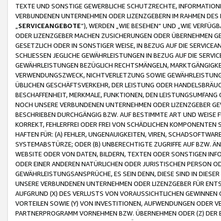
TEXTE UND SONSTIGE GEWERBLICHE SCHUTZRECHTE, INFORMATIONE
VERBUNDENEN UNTERNEHMEN ODER LIZENZGEBERN IM RAHMEN DES
„
SERVICEANGEBOTE
“), WERDEN „WIE BESEHEN“ UND „WIE VERFÜ
ODER LIZENZGEBER MACHEN ZUSICHERUNGEN ODER ÜBERNEHMEN GEW
GESETZLICH ODER IN SONSTIGER WEISE, IN BEZUG AUF DIE SERVI
SCHLIESSEN JEGLICHE GEWÄHRLEISTUNGEN IN BEZUG AUF DIE SERVI
GEWÄHRLEISTUNGEN BEZÜGLICH RECHTSMÄNGELN, MARKTGÄNGIGKEIT
VERWENDUNGSZWECK, NICHTVERLETZUNG SOWIE GEWÄHRLEISTUNGEN 
ÜBLICHEN GESCHÄFTSVERKEHR, DER LEISTUNG ODER HANDELSBRÄUCH
BESCHAFFENHEIT, MERKMALE, FUNKTIONEN, DEN LEISTUNGSUMFANG 
NOCH UNSERE VERBUNDENEN UNTERNEHMEN ODER LIZENZGEBER GEWÄ
BESCHRIEBEN DURCHGÄNGIG BZW. AUF BESTIMMTE ART UND WEISE
KORREKT, FEHLERFREI ODER FREI VON SCHÄDLICHEN KOMPONENTEN
HAFTEN FÜR: (A) FEHLER, UNGENAUIGKEITEN, VIREN, SCHADSOFTW
SYSTEMABSTÜRZE; ODER (B) UNBERECHTIGTE ZUGRIFFE AUF BZW. 
WEBSITE ODER VON DATEN, BILDERN, TEXTEN ODER SONSTIGEN INF
ODER EINER ANDEREN NATÜRLICHEN ODER JURISTISCHEN PERSON OD
GEWÄHRLEISTUNGSANSPRÜCHE, ES SEIN DENN, DIESE SIND IN DIES
UNSERE VERBUNDENEN UNTERNEHMEN ODER LIZENZGEBER FÜR EN
AUFGRUND (X) DES VERLUSTS VON VORAUSSICHTLICHEN GEWINNEN
VORTEILEN SOWIE (Y) VON INVESTITIONEN, AUFWENDUNGEN ODER VE
PARTNERPROGRAMM VORNEHMEN BZW. ÜBERNEHMEN ODER (Z) DER 