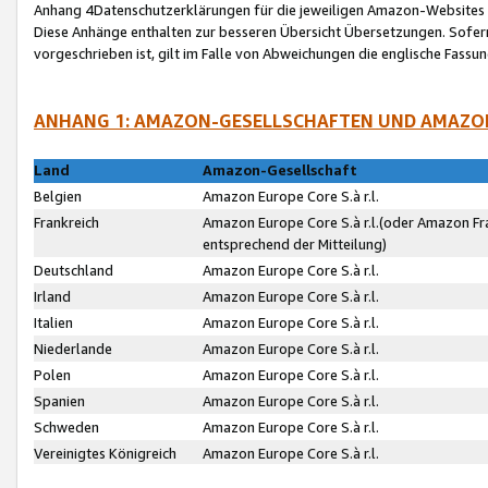
Anhang 4Datenschutzerklärungen für die jeweiligen Amazon-Websites
Diese Anhänge enthalten zur besseren Übersicht Übersetzungen. Sofe
vorgeschrieben ist, gilt im Falle von Abweichungen die englische Fass
ANHANG 1: AMAZON-GESELLSCHAFTEN UND AMAZO
Land
Amazon-Gesellschaft
Belgien
Amazon Europe Core S.à r.l.
Frankreich
Amazon Europe Core S.à r.l.(oder Amazon Fr
entsprechend der Mitteilung)
Deutschland
Amazon Europe Core S.à r.l.
Irland
Amazon Europe Core S.à r.l.
Italien
Amazon Europe Core S.à r.l.
Niederlande
Amazon Europe Core S.à r.l.
Polen
Amazon Europe Core S.à r.l.
Spanien
Amazon Europe Core S.à r.l.
Schweden
Amazon Europe Core S.à r.l.
Vereinigtes Königreich
Amazon Europe Core S.à r.l.