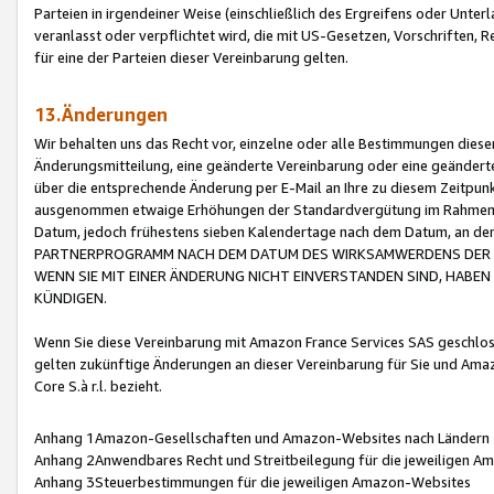
Parteien in irgendeiner Weise (einschließlich des Ergreifens oder Unt
veranlasst oder verpflichtet wird, die mit US-Gesetzen, Vorschriften,
für eine der Parteien dieser Vereinbarung gelten.
13.Änderungen
Wir behalten uns das Recht vor, einzelne oder alle Bestimmungen diese
Änderungsmitteilung, eine geänderte Vereinbarung oder eine geänderte 
über die entsprechende Änderung per E-Mail an Ihre zu diesem Zeitpun
ausgenommen etwaige Erhöhungen der Standardvergütung im Rahmen
Datum, jedoch frühestens sieben Kalendertage nach dem Datum, an de
PARTNERPROGRAMM NACH DEM DATUM DES WIRKSAMWERDENS DER Ä
WENN SIE MIT EINER ÄNDERUNG NICHT EINVERSTANDEN SIND, HABEN S
KÜNDIGEN.
Wenn Sie diese Vereinbarung mit Amazon France Services SAS geschlo
gelten zukünftige Änderungen an dieser Vereinbarung für Sie und Ama
Core S.à r.l. bezieht.
Anhang 1Amazon-Gesellschaften und Amazon-Websites nach Ländern
Anhang 2Anwendbares Recht und Streitbeilegung für die jeweiligen 
Anhang 3Steuerbestimmungen für die jeweiligen Amazon-Websites