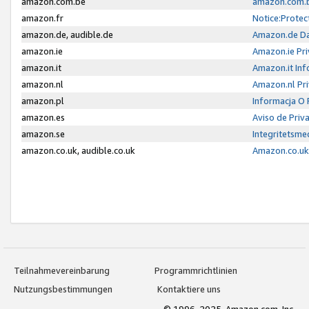
amazon.com.be
amazon.com.b
amazon.fr
Notice:Protec
amazon.de, audible.de
Amazon.de Da
amazon.ie
Amazon.ie Pri
amazon.it
Amazon.it Inf
amazon.nl
Amazon.nl Pri
amazon.pl
Informacja O
amazon.es
Aviso de Priv
amazon.se
Integritetsm
amazon.co.uk, audible.co.uk
Amazon.co.uk 
Teilnahmevereinbarung
Programmrichtlinien
Nutzungsbestimmungen
Kontaktiere uns