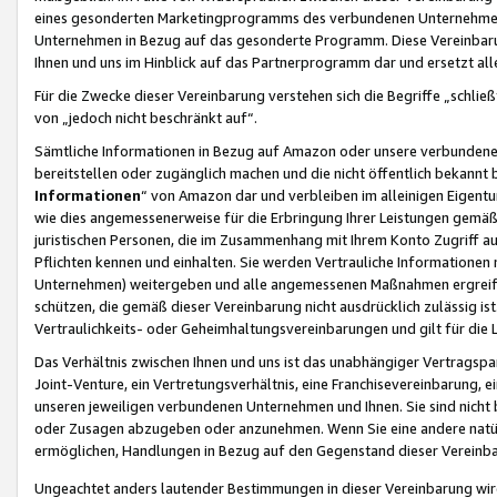
eines gesonderten Marketingprogramms des verbundenen Unternehmens
Unternehmen in Bezug auf das gesonderte Programm. Diese Vereinbarung
Ihnen und uns im Hinblick auf das Partnerprogramm dar und ersetzt al
Für die Zwecke dieser Vereinbarung verstehen sich die Begriffe „schließ
von „jedoch nicht beschränkt auf“.
Sämtliche Informationen in Bezug auf Amazon oder unsere verbunde
bereitstellen oder zugänglich machen und die nicht öffentlich bekannt bz
Informationen
“ von Amazon dar und verbleiben im alleinigen Eigent
wie dies angemessenerweise für die Erbringung Ihrer Leistungen gemäß d
juristischen Personen, die im Zusammenhang mit Ihrem Konto Zugriff au
Pflichten kennen und einhalten. Sie werden Vertrauliche Informationen 
Unternehmen) weitergeben und alle angemessenen Maßnahmen ergreifen
schützen, die gemäß dieser Vereinbarung nicht ausdrücklich zulässig is
Vertraulichkeits- oder Geheimhaltungsvereinbarungen und gilt für die
Das Verhältnis zwischen Ihnen und uns ist das unabhängiger Vertragspa
Joint-Venture, ein Vertretungsverhältnis, eine Franchisevereinbarung, 
unseren jeweiligen verbundenen Unternehmen und Ihnen. Sie sind ni
oder Zusagen abzugeben oder anzunehmen. Wenn Sie eine andere natürli
ermöglichen, Handlungen in Bezug auf den Gegenstand dieser Vereinbar
Ungeachtet anders lautender Bestimmungen in dieser Vereinbarung wird