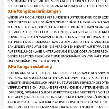
BESTIMMUNG DIESES ARTIKELS 7 BEGRÜNDET EINEN AUSSCHLUSS 
ZUSICHERUNGEN, DIE NACH DEN ANWENDBAREN GESETZLICHEN BE
8.Haftungsbeschränkungen
WEDER WIR NOCH UNSERE VERBUNDENEN UNTERNEHMEN ODER LIZEN
ODER EXEMPLARISCHE SCHÄDEN ODER SCHÄDEN AUFGRUND ENTGANG
NUTZUNGSAUSFALL ODER DATENVERLUST, DIE IM ZUSAMMENHANG MI
DES AUFTRETENS SOLCHER SCHÄDEN HINGEWIESEN WURDEN. FERN
SERVICEANGEBOTEN MAXIMAL DER HÖHE DES GESAMTBETRAGS DER 
ZEITPUNKT DES EREIGNISSES, DAS ZU DEM ZULETZT ENTSTANDENE
ZAHLENDEN VERGÜTUNGEN. SIE VERZICHTEN HIERMIT AUF ETWAIGE 
AUF ERFÜLLUNGSKLAGE, UNTERLASSUNGSKLAGE ODER ANDERE RECHT
DIESES ABSATZES BEGRÜNDET EINE EINSCHRÄNKUNG VON HAFTUNG
EINGESCHRÄNKT WERDEN KÖNNEN.
9.Haftungsfreistellung
SOFERN UND SOWEIT EIN HAFTUNGSAUSSCHLUSS NACH DEN ANWENDB
HAFTUNG FÜR ANGELEGENHEITEN AUS, DIE UNMITTELBAR ODER MITT
WEBSITE (EINSCHLIESSLICH IHRER NUTZUNG DER SERVICEANGEBOTE)
VERPFLICHTEN SICH, UNS, UNSERE VERBUNDENEN UNTERNEHMEN UN
(OFFICERS), ORGANMITGLIEDER (DIRECTORS) UND VERTRETER VON 
AUSLAGEN (EINSCHLIESSLICH ANGEMESSENER ANWALTSGEBÜHREN) FR
IHRER WEBSITE BZW. AUF IHRER WEBSITE ERSCHEINENDEM MATERIAL
MATERIALS MIT ANDEREN APPLIKATIONEN, INHALTEN ODER PROZESSE