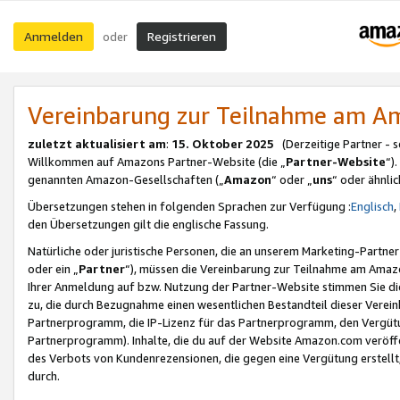
Anmelden
Registrieren
oder
Vereinbarung zur Teilnahme am 
zuletzt aktualisiert am
:
15. Oktober 2025
(Derzeitige Partner - 
Willkommen auf Amazons Partner-Website (die „
Partner-Website
“)
genannten Amazon-Gesellschaften („
Amazon
“ oder „
uns
“ oder ähnli
Übersetzungen stehen in folgenden Sprachen zur Verfügung :
Englisch
,
den Übersetzungen gilt die englische Fassung.
Natürliche oder juristische Personen, die an unserem Marketing-Partn
oder ein „
Partner
“), müssen die Vereinbarung zur Teilnahme am Ama
Ihrer Anmeldung auf bzw. Nutzung der Partner-Website stimmen Sie die
zu, die durch Bezugnahme einen wesentlichen Bestandteil dieser Verei
Partnerprogramm, die IP-Lizenz für das Partnerprogramm, den Vergütu
Partnerprogramm). Inhalte, die du auf der Website Amazon.com veröffe
des Verbots von Kundenrezensionen, die gegen eine Vergütung erstellt, 
durch.