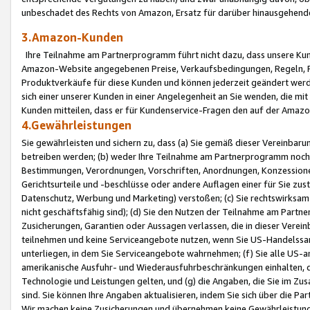
unbeschadet des Rechts von Amazon, Ersatz für darüber hinausgehen
3.Amazon-Kunden
Ihre Teilnahme am Partnerprogramm führt nicht dazu, dass unsere Kun
Amazon-Website angegebenen Preise, Verkaufsbedingungen, Regeln, Ri
Produktverkäufe für diese Kunden und können jederzeit geändert werde
sich einer unserer Kunden in einer Angelegenheit an Sie wenden, die 
Kunden mitteilen, dass er für Kundenservice-Fragen den auf der Ama
4.Gewährleistungen
Sie gewährleisten und sichern zu, dass (a) Sie gemäß dieser Vereinba
betreiben werden; (b) weder Ihre Teilnahme am Partnerprogramm noch d
Bestimmungen, Verordnungen, Vorschriften, Anordnungen, Konzessionen,
Gerichtsurteile und -beschlüsse oder andere Auflagen einer für Sie zu
Datenschutz, Werbung und Marketing) verstoßen; (c) Sie rechtswirksam 
nicht geschäftsfähig sind); (d) Sie den Nutzen der Teilnahme am Partne
Zusicherungen, Garantien oder Aussagen verlassen, die in dieser Verein
teilnehmen und keine Serviceangebote nutzen, wenn Sie US-Handelssa
unterliegen, in dem Sie Serviceangebote wahrnehmen; (f) Sie alle US
amerikanische Ausfuhr- und Wiederausfuhrbeschränkungen einhalten, 
Technologie und Leistungen gelten, und (g) die Angaben, die Sie im 
sind. Sie können Ihre Angaben aktualisieren, indem Sie sich über die 
Wir machen keine Zusicherungen und übernehmen keine Gewährleistun