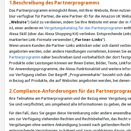
1.Beschreibung des Partnerprogramms
Das Partnerprogramm ermöglicht Ihnen, mit Ihrer Website, Ihren nutzer
(nur verfügbar für Partner, die eine Partner-ID für die Amazon UK We
„
Website
“) Geld zu verdienen, indem Sie Ihre Website mit einer der in
ist, einer anderen im
Vergütungskatalog für das Partnerprogramm
enth
Alexa Skill (über das Alexa Shopping Kit) verlinken. Entsprechende Lin
markierten Link-Formate verwenden („
Partner-Links
“).
Wenn unsere Kunden die Partner-Links anklicken oder sich damit verbi
angeboten werden, oder andere Handlungen vornehmen, können Sie eine
Partnerprogramm
näher beschrieben (und vorbehaltlich der dort festg
Produkte oder Leistungen können wir Ihnen Daten, Bilder, Texte, Linkfo
für Anwendungsprogramme, die Alexa-Funktionalität und weitere Inf
zur Verfügung stellen. Der Begriff „Programminhalte“ bezieht sich dabe
in Bezug auf Produkte, die auf Websites angeboten werden, bei denen 
2.Compliance-Anforderungen für das Partnerprog
Ihre Teilnahme am Partnerprogramm und der Bezug einer Vergütung setz
Sie sind verpflichtet, uns umgehend alle Informationen zu geben, die w
Für den Fall, dass Sie gegen diese Vereinbarung oder andere anwendba
uns zur Verfügung stehenden Rechten und Rechtsbehelfen, das Recht vo
Vergütungen ohne weitere Ankündigung (soweit nach geltendem Recht z
entsprechende Vergütungen zu haben) und zwar unabhängig davon, ob 