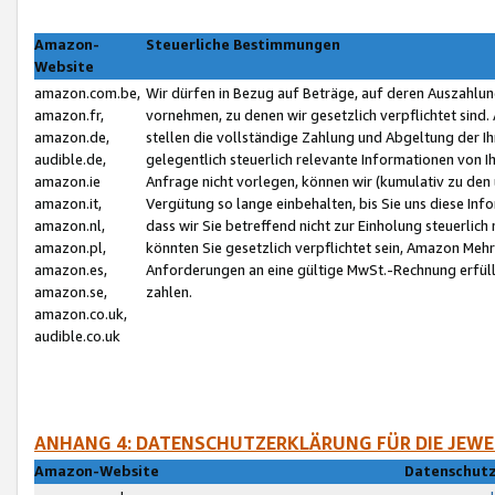
Amazon-
Steuerliche Bestimmungen
Website
amazon.com.be,
Wir dürfen in Bezug auf Beträge, auf deren Auszahlun
amazon.fr,
vornehmen, zu denen wir gesetzlich verpflichtet sind
amazon.de,
stellen die vollständige Zahlung und Abgeltung der 
audible.de,
gelegentlich steuerlich relevante Informationen von I
amazon.ie
Anfrage nicht vorlegen, können wir (kumulativ zu de
amazon.it,
Vergütung so lange einbehalten, bis Sie uns diese Inf
amazon.nl,
dass wir Sie betreffend nicht zur Einholung steuerlich 
amazon.pl,
könnten Sie gesetzlich verpflichtet sein, Amazon Meh
amazon.es,
Anforderungen an eine gültige MwSt.-Rechnung erfüllt
amazon.se,
zahlen.
amazon.co.uk,
audible.co.uk
ANHANG 4: DATENSCHUTZERKLÄRUNG FÜR DIE JEWE
Amazon-Website
Datenschutz