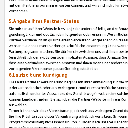
mit dem Partnerprogramm erwarten können, und wir sind nicht für etwa
vornehmen.
5.Angabe Ihres Partner-Status
Sie müssen auf Ihrer Website bzw. an jeder anderen Stelle, an der Am
genehmigt, klar und deutlich den folgenden oder einen im Wesentlichen
Partner verdiene ich an qualifizierten Verkäufen“. Abgesehen von die
werden Sie ohne unsere vorherige schriftliche Zustimmung keine weite
Partnerprogramm machen. Sie dürfen die zwischen uns und Ihnen best
(einschließlich der expliziten oder impliziten Aussage, dass Amazon Si
dass eine Verbindung zwischen Amazon und Ihnen oder einer anderen natü
vorliegenden Vereinbarung ausdrücklich gestattet ist.
6.Laufzeit und Kündigung
Die Laufzeit dieser Vereinbarung beginnt mit Ihrer Anmeldung für die 
jederzeit ordentlich oder aus wichtigem Grund durch schriftliche Kündi
automatisch und unter Ausschluss des Gerichtswegs), wobei eine solch
können kündigen, indem Sie sich über die Partner-Website in Ihrem Ko
auswählen.
Ferner können wir diese Vereinbarung jederzeit aus wichtigem Grund dur
Sie Ihre Pflichten aus dieser Vereinbarung erheblich verletzen; (b) wen
Programmrichtlinien) nicht innerhalb von 7 Tagen nach unserer Benachr
oder Haftungsansprüchen im Zusammenhang mit Ihrer Teilnahme am Pa