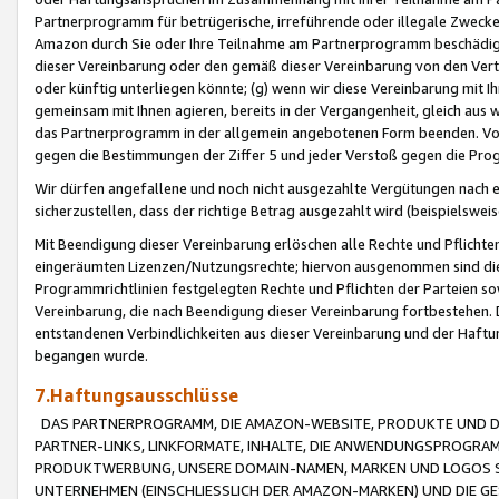
Partnerprogramm für betrügerische, irreführende oder illegale Zwecke
Amazon durch Sie oder Ihre Teilnahme am Partnerprogramm beschädig
dieser Vereinbarung oder den gemäß dieser Vereinbarung von den Vertr
oder künftig unterliegen könnte; (g) wenn wir diese Vereinbarung mit I
gemeinsam mit Ihnen agieren, bereits in der Vergangenheit, gleich aus
das Partnerprogramm in der allgemein angebotenen Form beenden. Vors
gegen die Bestimmungen der Ziffer 5 und jeder Verstoß gegen die Prog
Wir dürfen angefallene und noch nicht ausgezahlte Vergütungen nach 
sicherzustellen, dass der richtige Betrag ausgezahlt wird (beispielsw
Mit Beendigung dieser Vereinbarung erlöschen alle Rechte und Pflichte
eingeräumten Lizenzen/Nutzungsrechte; hiervon ausgenommen sind die in 
Programmrichtlinien festgelegten Rechte und Pflichten der Parteien sow
Vereinbarung, die nach Beendigung dieser Vereinbarung fortbestehen. D
entstandenen Verbindlichkeiten aus dieser Vereinbarung und der Haft
begangen wurde.
7.Haftungsausschlüsse
DAS PARTNERPROGRAMM, DIE AMAZON-WEBSITE, PRODUKTE UND DI
PARTNER-LINKS, LINKFORMATE, INHALTE, DIE ANWENDUNGSPROGR
PRODUKTWERBUNG, UNSERE DOMAIN-NAMEN, MARKEN UND LOGOS S
UNTERNEHMEN (EINSCHLIESSLICH DER AMAZON-MARKEN) UND DIE GE