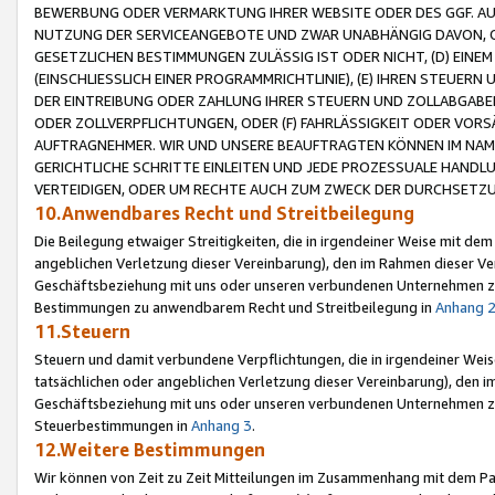
BEWERBUNG ODER VERMARKTUNG IHRER WEBSITE ODER DES GGF. AUF 
NUTZUNG DER SERVICEANGEBOTE UND ZWAR UNABHÄNGIG DAVON, O
GESETZLICHEN BESTIMMUNGEN ZULÄSSIG IST ODER NICHT, (D) EINE
(EINSCHLIESSLICH EINER PROGRAMMRICHTLINIE), (E) IHREN STEUER
DER EINTREIBUNG ODER ZAHLUNG IHRER STEUERN UND ZOLLABGAB
ODER ZOLLVERPFLICHTUNGEN, ODER (F) FAHRLÄSSIGKEIT ODER VORS
AUFTRAGNEHMER. WIR UND UNSERE BEAUFTRAGTEN KÖNNEN IM NAME
GERICHTLICHE SCHRITTE EINLEITEN UND JEDE PROZESSUALE HAND
VERTEIDIGEN, ODER UM RECHTE AUCH ZUM ZWECK DER DURCHSETZU
10.Anwendbares Recht und Streitbeilegung
Die Beilegung etwaiger Streitigkeiten, die in irgendeiner Weise mit de
angeblichen Verletzung dieser Vereinbarung), den im Rahmen dieser Ve
Geschäftsbeziehung mit uns oder unseren verbundenen Unternehmen zu
Bestimmungen zu anwendbarem Recht und Streitbeilegung in
Anhang 
11.Steuern
Steuern und damit verbundene Verpflichtungen, die in irgendeiner Wei
tatsächlichen oder angeblichen Verletzung dieser Vereinbarung), den 
Geschäftsbeziehung mit uns oder unseren verbundenen Unternehmen z
Steuerbestimmungen in
Anhang 3
.
12.Weitere Bestimmungen
Wir können von Zeit zu Zeit Mitteilungen im Zusammenhang mit dem Par