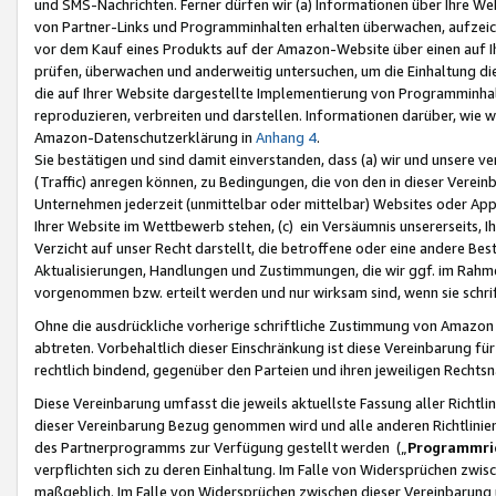
und SMS-Nachrichten. Ferner dürfen wir (a) Informationen über Ihre We
von Partner-Links und Programminhalten erhalten überwachen, aufzei
vor dem Kauf eines Produkts auf der Amazon-Website über einen auf Ih
prüfen, überwachen und anderweitig untersuchen, um die Einhaltung dies
die auf Ihrer Website dargestellte Implementierung von Programminhalt
reproduzieren, verbreiten und darstellen. Informationen darüber, wie w
Amazon-Datenschutzerklärung in
Anhang 4
.
Sie bestätigen und sind damit einverstanden, dass (a) wir und unsere 
(Traffic) anregen können, zu Bedingungen, die von den in dieser Vere
Unternehmen jederzeit (unmittelbar oder mittelbar) Websites oder Appl
Ihrer Website im Wettbewerb stehen, (c) ein Versäumnis unsererseits, I
Verzicht auf unser Recht darstellt, die betroffene oder eine andere B
Aktualisierungen, Handlungen und Zustimmungen, die wir ggf. im Rahme
vorgenommen bzw. erteilt werden und nur wirksam sind, wenn sie schri
Ohne die ausdrückliche vorherige schriftliche Zustimmung von Amazon
abtreten. Vorbehaltlich dieser Einschränkung ist diese Vereinbarung f
rechtlich bindend, gegenüber den Parteien und ihren jeweiligen Rech
Diese Vereinbarung umfasst die jeweils aktuellste Fassung aller Richtli
dieser Vereinbarung Bezug genommen wird und alle anderen Richtlinie
des Partnerprogramms zur Verfügung gestellt werden („
Programmric
verpflichten sich zu deren Einhaltung. Im Falle von Widersprüchen zwi
maßgeblich. Im Falle von Widersprüchen zwischen dieser Vereinbarun