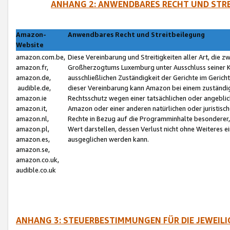
ANHANG 2: ANWENDBARES RECHT UND STRE
Amazon-
Anwendbares Recht und Streitbeilegung
Website
amazon.com.be,
Diese Vereinbarung und Streitigkeiten aller Art, die 
amazon.fr,
Großherzogtums Luxemburg unter Ausschluss seiner Kol
amazon.de,
ausschließlichen Zuständigkeit der Gerichte im Geri
audible.de,
dieser Vereinbarung kann Amazon bei einem zuständig
amazon.ie
Rechtsschutz wegen einer tatsächlichen oder angebli
amazon.it,
Amazon oder einer anderen natürlichen oder juristisc
amazon.nl,
Rechte in Bezug auf die Programminhalte besonderer,
amazon.pl,
Wert darstellen, dessen Verlust nicht ohne Weiteres e
amazon.es,
ausgeglichen werden kann.
amazon.se,
amazon.co.uk,
audible.co.uk
ANHANG 3: STEUERBESTIMMUNGEN FÜR DIE JEWEIL