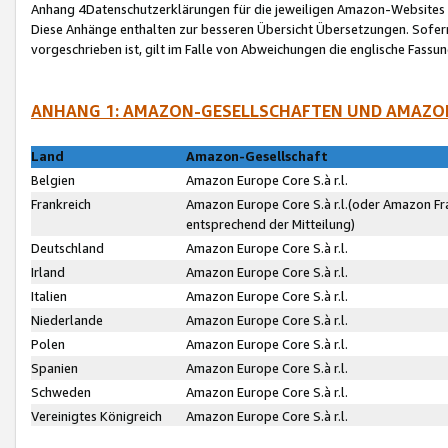
Anhang 4Datenschutzerklärungen für die jeweiligen Amazon-Websites
Diese Anhänge enthalten zur besseren Übersicht Übersetzungen. Sofe
vorgeschrieben ist, gilt im Falle von Abweichungen die englische Fass
ANHANG 1: AMAZON-GESELLSCHAFTEN UND AMAZO
Land
Amazon-Gesellschaft
Belgien
Amazon Europe Core S.à r.l.
Frankreich
Amazon Europe Core S.à r.l.(oder Amazon Fr
entsprechend der Mitteilung)
Deutschland
Amazon Europe Core S.à r.l.
Irland
Amazon Europe Core S.à r.l.
Italien
Amazon Europe Core S.à r.l.
Niederlande
Amazon Europe Core S.à r.l.
Polen
Amazon Europe Core S.à r.l.
Spanien
Amazon Europe Core S.à r.l.
Schweden
Amazon Europe Core S.à r.l.
Vereinigtes Königreich
Amazon Europe Core S.à r.l.