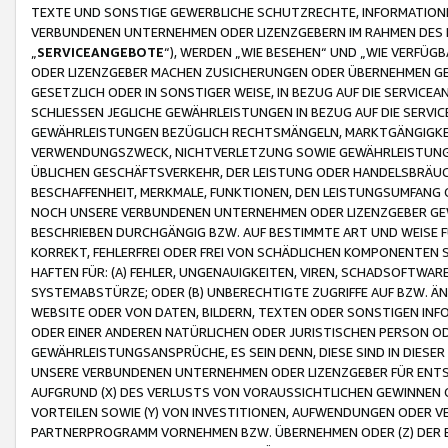
TEXTE UND SONSTIGE GEWERBLICHE SCHUTZRECHTE, INFORMATIONE
VERBUNDENEN UNTERNEHMEN ODER LIZENZGEBERN IM RAHMEN DES
„
SERVICEANGEBOTE
“), WERDEN „WIE BESEHEN“ UND „WIE VERFÜ
ODER LIZENZGEBER MACHEN ZUSICHERUNGEN ODER ÜBERNEHMEN GEW
GESETZLICH ODER IN SONSTIGER WEISE, IN BEZUG AUF DIE SERVI
SCHLIESSEN JEGLICHE GEWÄHRLEISTUNGEN IN BEZUG AUF DIE SERVI
GEWÄHRLEISTUNGEN BEZÜGLICH RECHTSMÄNGELN, MARKTGÄNGIGKEIT
VERWENDUNGSZWECK, NICHTVERLETZUNG SOWIE GEWÄHRLEISTUNGEN 
ÜBLICHEN GESCHÄFTSVERKEHR, DER LEISTUNG ODER HANDELSBRÄUCH
BESCHAFFENHEIT, MERKMALE, FUNKTIONEN, DEN LEISTUNGSUMFANG 
NOCH UNSERE VERBUNDENEN UNTERNEHMEN ODER LIZENZGEBER GEWÄ
BESCHRIEBEN DURCHGÄNGIG BZW. AUF BESTIMMTE ART UND WEISE
KORREKT, FEHLERFREI ODER FREI VON SCHÄDLICHEN KOMPONENTEN
HAFTEN FÜR: (A) FEHLER, UNGENAUIGKEITEN, VIREN, SCHADSOFTW
SYSTEMABSTÜRZE; ODER (B) UNBERECHTIGTE ZUGRIFFE AUF BZW. 
WEBSITE ODER VON DATEN, BILDERN, TEXTEN ODER SONSTIGEN INF
ODER EINER ANDEREN NATÜRLICHEN ODER JURISTISCHEN PERSON OD
GEWÄHRLEISTUNGSANSPRÜCHE, ES SEIN DENN, DIESE SIND IN DIES
UNSERE VERBUNDENEN UNTERNEHMEN ODER LIZENZGEBER FÜR EN
AUFGRUND (X) DES VERLUSTS VON VORAUSSICHTLICHEN GEWINNEN
VORTEILEN SOWIE (Y) VON INVESTITIONEN, AUFWENDUNGEN ODER VE
PARTNERPROGRAMM VORNEHMEN BZW. ÜBERNEHMEN ODER (Z) DER 