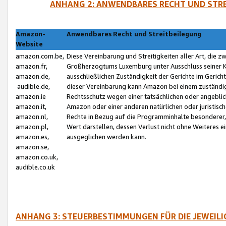
ANHANG 2: ANWENDBARES RECHT UND STRE
Amazon-
Anwendbares Recht und Streitbeilegung
Website
amazon.com.be,
Diese Vereinbarung und Streitigkeiten aller Art, die 
amazon.fr,
Großherzogtums Luxemburg unter Ausschluss seiner Kol
amazon.de,
ausschließlichen Zuständigkeit der Gerichte im Geri
audible.de,
dieser Vereinbarung kann Amazon bei einem zuständig
amazon.ie
Rechtsschutz wegen einer tatsächlichen oder angebli
amazon.it,
Amazon oder einer anderen natürlichen oder juristisc
amazon.nl,
Rechte in Bezug auf die Programminhalte besonderer,
amazon.pl,
Wert darstellen, dessen Verlust nicht ohne Weiteres e
amazon.es,
ausgeglichen werden kann.
amazon.se,
amazon.co.uk,
audible.co.uk
ANHANG 3: STEUERBESTIMMUNGEN FÜR DIE JEWEIL