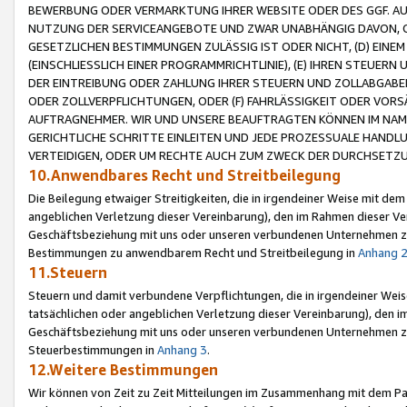
BEWERBUNG ODER VERMARKTUNG IHRER WEBSITE ODER DES GGF. AUF 
NUTZUNG DER SERVICEANGEBOTE UND ZWAR UNABHÄNGIG DAVON, O
GESETZLICHEN BESTIMMUNGEN ZULÄSSIG IST ODER NICHT, (D) EINE
(EINSCHLIESSLICH EINER PROGRAMMRICHTLINIE), (E) IHREN STEUER
DER EINTREIBUNG ODER ZAHLUNG IHRER STEUERN UND ZOLLABGAB
ODER ZOLLVERPFLICHTUNGEN, ODER (F) FAHRLÄSSIGKEIT ODER VORS
AUFTRAGNEHMER. WIR UND UNSERE BEAUFTRAGTEN KÖNNEN IM NAME
GERICHTLICHE SCHRITTE EINLEITEN UND JEDE PROZESSUALE HAND
VERTEIDIGEN, ODER UM RECHTE AUCH ZUM ZWECK DER DURCHSETZU
10.Anwendbares Recht und Streitbeilegung
Die Beilegung etwaiger Streitigkeiten, die in irgendeiner Weise mit de
angeblichen Verletzung dieser Vereinbarung), den im Rahmen dieser Ve
Geschäftsbeziehung mit uns oder unseren verbundenen Unternehmen zu
Bestimmungen zu anwendbarem Recht und Streitbeilegung in
Anhang 
11.Steuern
Steuern und damit verbundene Verpflichtungen, die in irgendeiner Wei
tatsächlichen oder angeblichen Verletzung dieser Vereinbarung), den 
Geschäftsbeziehung mit uns oder unseren verbundenen Unternehmen z
Steuerbestimmungen in
Anhang 3
.
12.Weitere Bestimmungen
Wir können von Zeit zu Zeit Mitteilungen im Zusammenhang mit dem Par