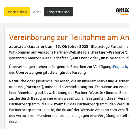
Anmelden
Registrieren
oder
Vereinbarung zur Teilnahme am 
zuletzt aktualisiert am
:
15. Oktober 2025
(Derzeitige Partner - 
Willkommen auf Amazons Partner-Website (die „
Partner-Website
“)
genannten Amazon-Gesellschaften („
Amazon
“ oder „
uns
“ oder ähnli
Übersetzungen stehen in folgenden Sprachen zur Verfügung :
Englisch
,
den Übersetzungen gilt die englische Fassung.
Natürliche oder juristische Personen, die an unserem Marketing-Partn
oder ein „
Partner
“), müssen die Vereinbarung zur Teilnahme am Ama
Ihrer Anmeldung auf bzw. Nutzung der Partner-Website stimmen Sie die
zu, die durch Bezugnahme einen wesentlichen Bestandteil dieser Verei
Partnerprogramm, die IP-Lizenz für das Partnerprogramm, den Vergütu
Partnerprogramm). Inhalte, die du auf der Website Amazon.com veröffe
des Verbots von Kundenrezensionen, die gegen eine Vergütung erstellt, 
durch.