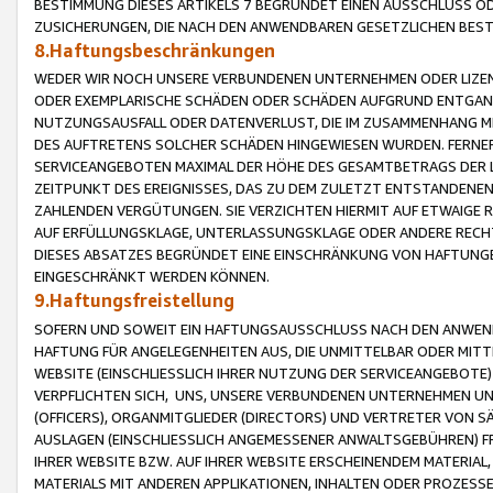
BESTIMMUNG DIESES ARTIKELS 7 BEGRÜNDET EINEN AUSSCHLUSS 
ZUSICHERUNGEN, DIE NACH DEN ANWENDBAREN GESETZLICHEN BE
8.Haftungsbeschränkungen
WEDER WIR NOCH UNSERE VERBUNDENEN UNTERNEHMEN ODER LIZEN
ODER EXEMPLARISCHE SCHÄDEN ODER SCHÄDEN AUFGRUND ENTGANG
NUTZUNGSAUSFALL ODER DATENVERLUST, DIE IM ZUSAMMENHANG MI
DES AUFTRETENS SOLCHER SCHÄDEN HINGEWIESEN WURDEN. FERN
SERVICEANGEBOTEN MAXIMAL DER HÖHE DES GESAMTBETRAGS DER 
ZEITPUNKT DES EREIGNISSES, DAS ZU DEM ZULETZT ENTSTANDENE
ZAHLENDEN VERGÜTUNGEN. SIE VERZICHTEN HIERMIT AUF ETWAIGE 
AUF ERFÜLLUNGSKLAGE, UNTERLASSUNGSKLAGE ODER ANDERE RECHT
DIESES ABSATZES BEGRÜNDET EINE EINSCHRÄNKUNG VON HAFTUNG
EINGESCHRÄNKT WERDEN KÖNNEN.
9.Haftungsfreistellung
SOFERN UND SOWEIT EIN HAFTUNGSAUSSCHLUSS NACH DEN ANWENDB
HAFTUNG FÜR ANGELEGENHEITEN AUS, DIE UNMITTELBAR ODER MITT
WEBSITE (EINSCHLIESSLICH IHRER NUTZUNG DER SERVICEANGEBOTE)
VERPFLICHTEN SICH, UNS, UNSERE VERBUNDENEN UNTERNEHMEN UN
(OFFICERS), ORGANMITGLIEDER (DIRECTORS) UND VERTRETER VON 
AUSLAGEN (EINSCHLIESSLICH ANGEMESSENER ANWALTSGEBÜHREN) FR
IHRER WEBSITE BZW. AUF IHRER WEBSITE ERSCHEINENDEM MATERIAL
MATERIALS MIT ANDEREN APPLIKATIONEN, INHALTEN ODER PROZESSE