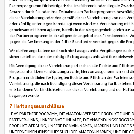
Partnerprogramm für betrügerische, irreführende oder illegale Zwecke
Amazon durch Sie oder Ihre Teilnahme am Partnerprogramm beschädig
dieser Vereinbarung oder den gemäß dieser Vereinbarung von den Vertr
oder künftig unterliegen könnte; (g) wenn wir diese Vereinbarung mit I
gemeinsam mit Ihnen agieren, bereits in der Vergangenheit, gleich aus
das Partnerprogramm in der allgemein angebotenen Form beenden. Vors
gegen die Bestimmungen der Ziffer 5 und jeder Verstoß gegen die Prog
Wir dürfen angefallene und noch nicht ausgezahlte Vergütungen nach 
sicherzustellen, dass der richtige Betrag ausgezahlt wird (beispielsw
Mit Beendigung dieser Vereinbarung erlöschen alle Rechte und Pflichte
eingeräumten Lizenzen/Nutzungsrechte; hiervon ausgenommen sind die in 
Programmrichtlinien festgelegten Rechte und Pflichten der Parteien sow
Vereinbarung, die nach Beendigung dieser Vereinbarung fortbestehen. D
entstandenen Verbindlichkeiten aus dieser Vereinbarung und der Haft
begangen wurde.
7.Haftungsausschlüsse
DAS PARTNERPROGRAMM, DIE AMAZON-WEBSITE, PRODUKTE UND DI
PARTNER-LINKS, LINKFORMATE, INHALTE, DIE ANWENDUNGSPROGR
PRODUKTWERBUNG, UNSERE DOMAIN-NAMEN, MARKEN UND LOGOS S
UNTERNEHMEN (EINSCHLIESSLICH DER AMAZON-MARKEN) UND DIE GE