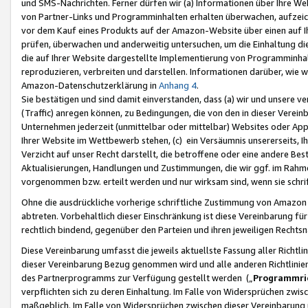
und SMS-Nachrichten. Ferner dürfen wir (a) Informationen über Ihre We
von Partner-Links und Programminhalten erhalten überwachen, aufzei
vor dem Kauf eines Produkts auf der Amazon-Website über einen auf Ih
prüfen, überwachen und anderweitig untersuchen, um die Einhaltung dies
die auf Ihrer Website dargestellte Implementierung von Programminhalt
reproduzieren, verbreiten und darstellen. Informationen darüber, wie w
Amazon-Datenschutzerklärung in
Anhang 4
.
Sie bestätigen und sind damit einverstanden, dass (a) wir und unsere 
(Traffic) anregen können, zu Bedingungen, die von den in dieser Vere
Unternehmen jederzeit (unmittelbar oder mittelbar) Websites oder Appl
Ihrer Website im Wettbewerb stehen, (c) ein Versäumnis unsererseits, I
Verzicht auf unser Recht darstellt, die betroffene oder eine andere B
Aktualisierungen, Handlungen und Zustimmungen, die wir ggf. im Rahme
vorgenommen bzw. erteilt werden und nur wirksam sind, wenn sie schri
Ohne die ausdrückliche vorherige schriftliche Zustimmung von Amazon
abtreten. Vorbehaltlich dieser Einschränkung ist diese Vereinbarung f
rechtlich bindend, gegenüber den Parteien und ihren jeweiligen Rech
Diese Vereinbarung umfasst die jeweils aktuellste Fassung aller Richtli
dieser Vereinbarung Bezug genommen wird und alle anderen Richtlinie
des Partnerprogramms zur Verfügung gestellt werden („
Programmric
verpflichten sich zu deren Einhaltung. Im Falle von Widersprüchen zwi
maßgeblich. Im Falle von Widersprüchen zwischen dieser Vereinbarun