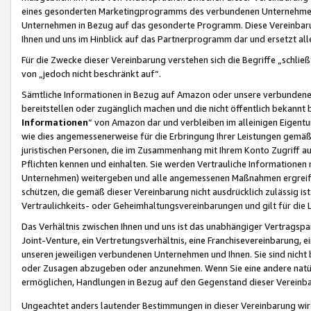
eines gesonderten Marketingprogramms des verbundenen Unternehmens
Unternehmen in Bezug auf das gesonderte Programm. Diese Vereinbarung
Ihnen und uns im Hinblick auf das Partnerprogramm dar und ersetzt al
Für die Zwecke dieser Vereinbarung verstehen sich die Begriffe „schließ
von „jedoch nicht beschränkt auf“.
Sämtliche Informationen in Bezug auf Amazon oder unsere verbunde
bereitstellen oder zugänglich machen und die nicht öffentlich bekannt bz
Informationen
“ von Amazon dar und verbleiben im alleinigen Eigent
wie dies angemessenerweise für die Erbringung Ihrer Leistungen gemäß d
juristischen Personen, die im Zusammenhang mit Ihrem Konto Zugriff au
Pflichten kennen und einhalten. Sie werden Vertrauliche Informationen 
Unternehmen) weitergeben und alle angemessenen Maßnahmen ergreifen
schützen, die gemäß dieser Vereinbarung nicht ausdrücklich zulässig is
Vertraulichkeits- oder Geheimhaltungsvereinbarungen und gilt für die
Das Verhältnis zwischen Ihnen und uns ist das unabhängiger Vertragspa
Joint-Venture, ein Vertretungsverhältnis, eine Franchisevereinbarung, 
unseren jeweiligen verbundenen Unternehmen und Ihnen. Sie sind ni
oder Zusagen abzugeben oder anzunehmen. Wenn Sie eine andere natürli
ermöglichen, Handlungen in Bezug auf den Gegenstand dieser Vereinbar
Ungeachtet anders lautender Bestimmungen in dieser Vereinbarung wird