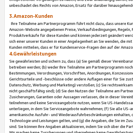
unbeschadet des Rechts von Amazon, Ersatz für darüber hinausgehen
3.Amazon-Kunden
Ihre Teilnahme am Partnerprogramm führt nicht dazu, dass unsere Kun
Amazon-Website angegebenen Preise, Verkaufsbedingungen, Regeln, Ri
Produktverkäufe für diese Kunden und können jederzeit geändert werde
sich einer unserer Kunden in einer Angelegenheit an Sie wenden, die 
Kunden mitteilen, dass er für Kundenservice-Fragen den auf der Ama
4.Gewährleistungen
Sie gewährleisten und sichern zu, dass (a) Sie gemäß dieser Vereinba
betreiben werden; (b) weder Ihre Teilnahme am Partnerprogramm noch d
Bestimmungen, Verordnungen, Vorschriften, Anordnungen, Konzessionen,
Gerichtsurteile und -beschlüsse oder andere Auflagen einer für Sie zu
Datenschutz, Werbung und Marketing) verstoßen; (c) Sie rechtswirksam 
nicht geschäftsfähig sind); (d) Sie den Nutzen der Teilnahme am Partne
Zusicherungen, Garantien oder Aussagen verlassen, die in dieser Verein
teilnehmen und keine Serviceangebote nutzen, wenn Sie US-Handelssa
unterliegen, in dem Sie Serviceangebote wahrnehmen; (f) Sie alle US
amerikanische Ausfuhr- und Wiederausfuhrbeschränkungen einhalten, 
Technologie und Leistungen gelten, und (g) die Angaben, die Sie im 
sind. Sie können Ihre Angaben aktualisieren, indem Sie sich über die 
Wir machen keine Zusicherungen und übernehmen keine Gewährleistun