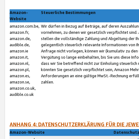
Amazon-
Steuerliche Bestimmungen
Website
amazon.com.be,
Wir dürfen in Bezug auf Beträge, auf deren Auszahlun
amazon.fr,
vornehmen, zu denen wir gesetzlich verpflichtet sind
amazon.de,
stellen die vollständige Zahlung und Abgeltung der 
audible.de,
gelegentlich steuerlich relevante Informationen von I
amazon.ie
Anfrage nicht vorlegen, können wir (kumulativ zu de
amazon.it,
Vergütung so lange einbehalten, bis Sie uns diese Inf
amazon.nl,
dass wir Sie betreffend nicht zur Einholung steuerlich 
amazon.pl,
könnten Sie gesetzlich verpflichtet sein, Amazon Meh
amazon.es,
Anforderungen an eine gültige MwSt.-Rechnung erfüllt
amazon.se,
zahlen.
amazon.co.uk,
audible.co.uk
ANHANG 4: DATENSCHUTZERKLÄRUNG FÜR DIE JEWE
Amazon-Website
Datenschutz