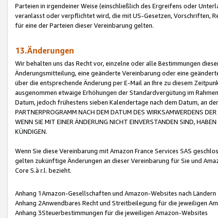
Parteien in irgendeiner Weise (einschließlich des Ergreifens oder Unt
veranlasst oder verpflichtet wird, die mit US-Gesetzen, Vorschriften,
für eine der Parteien dieser Vereinbarung gelten.
13.Änderungen
Wir behalten uns das Recht vor, einzelne oder alle Bestimmungen diese
Änderungsmitteilung, eine geänderte Vereinbarung oder eine geänderte 
über die entsprechende Änderung per E-Mail an Ihre zu diesem Zeitpun
ausgenommen etwaige Erhöhungen der Standardvergütung im Rahmen
Datum, jedoch frühestens sieben Kalendertage nach dem Datum, an de
PARTNERPROGRAMM NACH DEM DATUM DES WIRKSAMWERDENS DER Ä
WENN SIE MIT EINER ÄNDERUNG NICHT EINVERSTANDEN SIND, HABEN S
KÜNDIGEN.
Wenn Sie diese Vereinbarung mit Amazon France Services SAS geschlo
gelten zukünftige Änderungen an dieser Vereinbarung für Sie und Ama
Core S.à r.l. bezieht.
Anhang 1Amazon-Gesellschaften und Amazon-Websites nach Ländern
Anhang 2Anwendbares Recht und Streitbeilegung für die jeweiligen 
Anhang 3Steuerbestimmungen für die jeweiligen Amazon-Websites