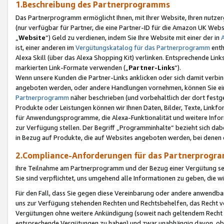
1.Beschreibung des Partnerprogramms
Das Partnerprogramm ermöglicht Ihnen, mit Ihrer Website, Ihren nutzer
(nur verfügbar für Partner, die eine Partner-ID für die Amazon UK We
„
Website
“) Geld zu verdienen, indem Sie Ihre Website mit einer der in
ist, einer anderen im
Vergütungskatalog für das Partnerprogramm
enth
Alexa Skill (über das Alexa Shopping Kit) verlinken. Entsprechende Lin
markierten Link-Formate verwenden („
Partner-Links
“).
Wenn unsere Kunden die Partner-Links anklicken oder sich damit verbi
angeboten werden, oder andere Handlungen vornehmen, können Sie eine
Partnerprogramm
näher beschrieben (und vorbehaltlich der dort festg
Produkte oder Leistungen können wir Ihnen Daten, Bilder, Texte, Linkfo
für Anwendungsprogramme, die Alexa-Funktionalität und weitere Inf
zur Verfügung stellen. Der Begriff „Programminhalte“ bezieht sich dabe
in Bezug auf Produkte, die auf Websites angeboten werden, bei denen 
2.Compliance-Anforderungen für das Partnerprog
Ihre Teilnahme am Partnerprogramm und der Bezug einer Vergütung setz
Sie sind verpflichtet, uns umgehend alle Informationen zu geben, die w
Für den Fall, dass Sie gegen diese Vereinbarung oder andere anwendba
uns zur Verfügung stehenden Rechten und Rechtsbehelfen, das Recht vo
Vergütungen ohne weitere Ankündigung (soweit nach geltendem Recht z
entsprechende Vergütungen zu haben) und zwar unabhängig davon, ob 