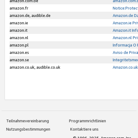
amazon.com.be
amazon.com.b
amazon.fr
Notice:Protec
amazon.de, audible.de
Amazon.de Da
amazon.ie
Amazon.ie Pri
amazon.it
Amazon.it Inf
amazon.nl
Amazon.nl Pri
amazon.pl
Informacja O
amazon.es
Aviso de Priv
amazon.se
Integritetsm
amazon.co.uk, audible.co.uk
Amazon.co.uk 
Teilnahmevereinbarung
Programmrichtlinien
Nutzungsbestimmungen
Kontaktiere uns