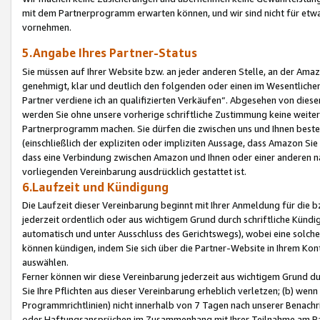
mit dem Partnerprogramm erwarten können, und wir sind nicht für etwa
vornehmen.
5.Angabe Ihres Partner-Status
Sie müssen auf Ihrer Website bzw. an jeder anderen Stelle, an der Am
genehmigt, klar und deutlich den folgenden oder einen im Wesentlichen
Partner verdiene ich an qualifizierten Verkäufen“. Abgesehen von die
werden Sie ohne unsere vorherige schriftliche Zustimmung keine weite
Partnerprogramm machen. Sie dürfen die zwischen uns und Ihnen best
(einschließlich der expliziten oder impliziten Aussage, dass Amazon Si
dass eine Verbindung zwischen Amazon und Ihnen oder einer anderen natü
vorliegenden Vereinbarung ausdrücklich gestattet ist.
6.Laufzeit und Kündigung
Die Laufzeit dieser Vereinbarung beginnt mit Ihrer Anmeldung für die 
jederzeit ordentlich oder aus wichtigem Grund durch schriftliche Kündi
automatisch und unter Ausschluss des Gerichtswegs), wobei eine solch
können kündigen, indem Sie sich über die Partner-Website in Ihrem Ko
auswählen.
Ferner können wir diese Vereinbarung jederzeit aus wichtigem Grund dur
Sie Ihre Pflichten aus dieser Vereinbarung erheblich verletzen; (b) wen
Programmrichtlinien) nicht innerhalb von 7 Tagen nach unserer Benachr
oder Haftungsansprüchen im Zusammenhang mit Ihrer Teilnahme am Pa