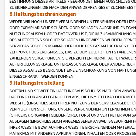
BESTIMMUNG DIESES ARTIKELS 7 BEGRÜNDET EINEN AUSSCHLUSS 
ZUSICHERUNGEN, DIE NACH DEN ANWENDBAREN GESETZLICHEN BE
8.Haftungsbeschränkungen
WEDER WIR NOCH UNSERE VERBUNDENEN UNTERNEHMEN ODER LIZEN
ODER EXEMPLARISCHE SCHÄDEN ODER SCHÄDEN AUFGRUND ENTGANG
NUTZUNGSAUSFALL ODER DATENVERLUST, DIE IM ZUSAMMENHANG MI
DES AUFTRETENS SOLCHER SCHÄDEN HINGEWIESEN WURDEN. FERN
SERVICEANGEBOTEN MAXIMAL DER HÖHE DES GESAMTBETRAGS DER 
ZEITPUNKT DES EREIGNISSES, DAS ZU DEM ZULETZT ENTSTANDENE
ZAHLENDEN VERGÜTUNGEN. SIE VERZICHTEN HIERMIT AUF ETWAIGE 
AUF ERFÜLLUNGSKLAGE, UNTERLASSUNGSKLAGE ODER ANDERE RECHT
DIESES ABSATZES BEGRÜNDET EINE EINSCHRÄNKUNG VON HAFTUNG
EINGESCHRÄNKT WERDEN KÖNNEN.
9.Haftungsfreistellung
SOFERN UND SOWEIT EIN HAFTUNGSAUSSCHLUSS NACH DEN ANWENDB
HAFTUNG FÜR ANGELEGENHEITEN AUS, DIE UNMITTELBAR ODER MITT
WEBSITE (EINSCHLIESSLICH IHRER NUTZUNG DER SERVICEANGEBOTE)
VERPFLICHTEN SICH, UNS, UNSERE VERBUNDENEN UNTERNEHMEN UN
(OFFICERS), ORGANMITGLIEDER (DIRECTORS) UND VERTRETER VON 
AUSLAGEN (EINSCHLIESSLICH ANGEMESSENER ANWALTSGEBÜHREN) FR
IHRER WEBSITE BZW. AUF IHRER WEBSITE ERSCHEINENDEM MATERIAL
MATERIALS MIT ANDEREN APPLIKATIONEN, INHALTEN ODER PROZESSE