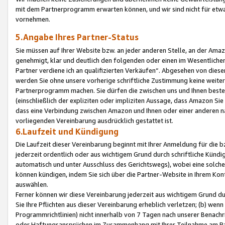
mit dem Partnerprogramm erwarten können, und wir sind nicht für etwa
vornehmen.
5.Angabe Ihres Partner-Status
Sie müssen auf Ihrer Website bzw. an jeder anderen Stelle, an der Am
genehmigt, klar und deutlich den folgenden oder einen im Wesentlichen
Partner verdiene ich an qualifizierten Verkäufen“. Abgesehen von die
werden Sie ohne unsere vorherige schriftliche Zustimmung keine weite
Partnerprogramm machen. Sie dürfen die zwischen uns und Ihnen best
(einschließlich der expliziten oder impliziten Aussage, dass Amazon Si
dass eine Verbindung zwischen Amazon und Ihnen oder einer anderen natü
vorliegenden Vereinbarung ausdrücklich gestattet ist.
6.Laufzeit und Kündigung
Die Laufzeit dieser Vereinbarung beginnt mit Ihrer Anmeldung für die 
jederzeit ordentlich oder aus wichtigem Grund durch schriftliche Kündi
automatisch und unter Ausschluss des Gerichtswegs), wobei eine solch
können kündigen, indem Sie sich über die Partner-Website in Ihrem Ko
auswählen.
Ferner können wir diese Vereinbarung jederzeit aus wichtigem Grund dur
Sie Ihre Pflichten aus dieser Vereinbarung erheblich verletzen; (b) wen
Programmrichtlinien) nicht innerhalb von 7 Tagen nach unserer Benachr
oder Haftungsansprüchen im Zusammenhang mit Ihrer Teilnahme am Pa