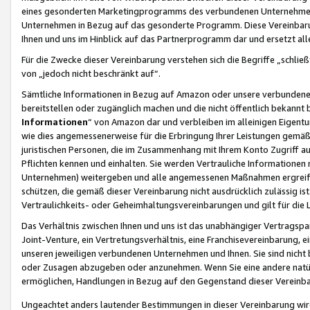
eines gesonderten Marketingprogramms des verbundenen Unternehmens
Unternehmen in Bezug auf das gesonderte Programm. Diese Vereinbarung
Ihnen und uns im Hinblick auf das Partnerprogramm dar und ersetzt al
Für die Zwecke dieser Vereinbarung verstehen sich die Begriffe „schließ
von „jedoch nicht beschränkt auf“.
Sämtliche Informationen in Bezug auf Amazon oder unsere verbunde
bereitstellen oder zugänglich machen und die nicht öffentlich bekannt bz
Informationen
“ von Amazon dar und verbleiben im alleinigen Eigent
wie dies angemessenerweise für die Erbringung Ihrer Leistungen gemäß d
juristischen Personen, die im Zusammenhang mit Ihrem Konto Zugriff au
Pflichten kennen und einhalten. Sie werden Vertrauliche Informationen 
Unternehmen) weitergeben und alle angemessenen Maßnahmen ergreifen
schützen, die gemäß dieser Vereinbarung nicht ausdrücklich zulässig is
Vertraulichkeits- oder Geheimhaltungsvereinbarungen und gilt für die
Das Verhältnis zwischen Ihnen und uns ist das unabhängiger Vertragspa
Joint-Venture, ein Vertretungsverhältnis, eine Franchisevereinbarung, 
unseren jeweiligen verbundenen Unternehmen und Ihnen. Sie sind ni
oder Zusagen abzugeben oder anzunehmen. Wenn Sie eine andere natürli
ermöglichen, Handlungen in Bezug auf den Gegenstand dieser Vereinbar
Ungeachtet anders lautender Bestimmungen in dieser Vereinbarung wird