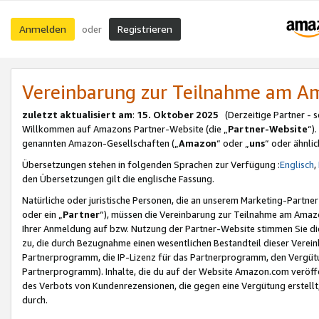
Anmelden
Registrieren
oder
Vereinbarung zur Teilnahme am 
zuletzt aktualisiert am
:
15. Oktober 2025
(Derzeitige Partner - 
Willkommen auf Amazons Partner-Website (die „
Partner-Website
“)
genannten Amazon-Gesellschaften („
Amazon
“ oder „
uns
“ oder ähnli
Übersetzungen stehen in folgenden Sprachen zur Verfügung :
Englisch
,
den Übersetzungen gilt die englische Fassung.
Natürliche oder juristische Personen, die an unserem Marketing-Partn
oder ein „
Partner
“), müssen die Vereinbarung zur Teilnahme am Ama
Ihrer Anmeldung auf bzw. Nutzung der Partner-Website stimmen Sie die
zu, die durch Bezugnahme einen wesentlichen Bestandteil dieser Verei
Partnerprogramm, die IP-Lizenz für das Partnerprogramm, den Vergütu
Partnerprogramm). Inhalte, die du auf der Website Amazon.com veröffe
des Verbots von Kundenrezensionen, die gegen eine Vergütung erstellt, 
durch.