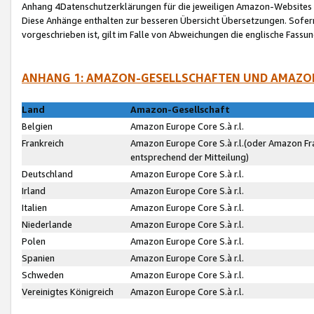
Anhang 4Datenschutzerklärungen für die jeweiligen Amazon-Websites
Diese Anhänge enthalten zur besseren Übersicht Übersetzungen. Sofe
vorgeschrieben ist, gilt im Falle von Abweichungen die englische Fass
ANHANG 1: AMAZON-GESELLSCHAFTEN UND AMAZO
Land
Amazon-Gesellschaft
Belgien
Amazon Europe Core S.à r.l.
Frankreich
Amazon Europe Core S.à r.l.(oder Amazon Fr
entsprechend der Mitteilung)
Deutschland
Amazon Europe Core S.à r.l.
Irland
Amazon Europe Core S.à r.l.
Italien
Amazon Europe Core S.à r.l.
Niederlande
Amazon Europe Core S.à r.l.
Polen
Amazon Europe Core S.à r.l.
Spanien
Amazon Europe Core S.à r.l.
Schweden
Amazon Europe Core S.à r.l.
Vereinigtes Königreich
Amazon Europe Core S.à r.l.