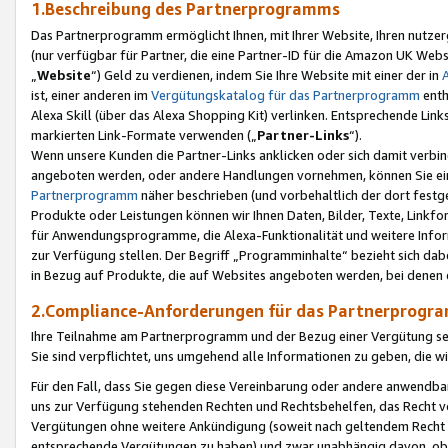
1.Beschreibung des Partnerprogramms
Das Partnerprogramm ermöglicht Ihnen, mit Ihrer Website, Ihren nutzer
(nur verfügbar für Partner, die eine Partner-ID für die Amazon UK We
„
Website
“) Geld zu verdienen, indem Sie Ihre Website mit einer der in
ist, einer anderen im
Vergütungskatalog für das Partnerprogramm
enth
Alexa Skill (über das Alexa Shopping Kit) verlinken. Entsprechende Lin
markierten Link-Formate verwenden („
Partner-Links
“).
Wenn unsere Kunden die Partner-Links anklicken oder sich damit verbi
angeboten werden, oder andere Handlungen vornehmen, können Sie eine
Partnerprogramm
näher beschrieben (und vorbehaltlich der dort festg
Produkte oder Leistungen können wir Ihnen Daten, Bilder, Texte, Linkfo
für Anwendungsprogramme, die Alexa-Funktionalität und weitere Inf
zur Verfügung stellen. Der Begriff „Programminhalte“ bezieht sich dabe
in Bezug auf Produkte, die auf Websites angeboten werden, bei denen 
2.Compliance-Anforderungen für das Partnerprog
Ihre Teilnahme am Partnerprogramm und der Bezug einer Vergütung setz
Sie sind verpflichtet, uns umgehend alle Informationen zu geben, die w
Für den Fall, dass Sie gegen diese Vereinbarung oder andere anwendba
uns zur Verfügung stehenden Rechten und Rechtsbehelfen, das Recht vo
Vergütungen ohne weitere Ankündigung (soweit nach geltendem Recht z
entsprechende Vergütungen zu haben) und zwar unabhängig davon, ob 