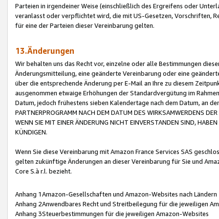
Parteien in irgendeiner Weise (einschließlich des Ergreifens oder Unt
veranlasst oder verpflichtet wird, die mit US-Gesetzen, Vorschriften,
für eine der Parteien dieser Vereinbarung gelten.
13.Änderungen
Wir behalten uns das Recht vor, einzelne oder alle Bestimmungen diese
Änderungsmitteilung, eine geänderte Vereinbarung oder eine geänderte 
über die entsprechende Änderung per E-Mail an Ihre zu diesem Zeitpun
ausgenommen etwaige Erhöhungen der Standardvergütung im Rahmen
Datum, jedoch frühestens sieben Kalendertage nach dem Datum, an de
PARTNERPROGRAMM NACH DEM DATUM DES WIRKSAMWERDENS DER Ä
WENN SIE MIT EINER ÄNDERUNG NICHT EINVERSTANDEN SIND, HABEN S
KÜNDIGEN.
Wenn Sie diese Vereinbarung mit Amazon France Services SAS geschlo
gelten zukünftige Änderungen an dieser Vereinbarung für Sie und Ama
Core S.à r.l. bezieht.
Anhang 1Amazon-Gesellschaften und Amazon-Websites nach Ländern
Anhang 2Anwendbares Recht und Streitbeilegung für die jeweiligen 
Anhang 3Steuerbestimmungen für die jeweiligen Amazon-Websites