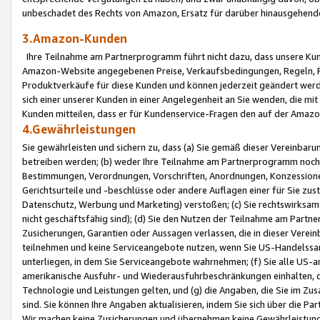
unbeschadet des Rechts von Amazon, Ersatz für darüber hinausgehen
3.Amazon-Kunden
Ihre Teilnahme am Partnerprogramm führt nicht dazu, dass unsere Kun
Amazon-Website angegebenen Preise, Verkaufsbedingungen, Regeln, Ri
Produktverkäufe für diese Kunden und können jederzeit geändert werde
sich einer unserer Kunden in einer Angelegenheit an Sie wenden, die 
Kunden mitteilen, dass er für Kundenservice-Fragen den auf der Ama
4.Gewährleistungen
Sie gewährleisten und sichern zu, dass (a) Sie gemäß dieser Vereinba
betreiben werden; (b) weder Ihre Teilnahme am Partnerprogramm noch d
Bestimmungen, Verordnungen, Vorschriften, Anordnungen, Konzessionen,
Gerichtsurteile und -beschlüsse oder andere Auflagen einer für Sie zu
Datenschutz, Werbung und Marketing) verstoßen; (c) Sie rechtswirksam 
nicht geschäftsfähig sind); (d) Sie den Nutzen der Teilnahme am Partne
Zusicherungen, Garantien oder Aussagen verlassen, die in dieser Verein
teilnehmen und keine Serviceangebote nutzen, wenn Sie US-Handelssa
unterliegen, in dem Sie Serviceangebote wahrnehmen; (f) Sie alle US
amerikanische Ausfuhr- und Wiederausfuhrbeschränkungen einhalten, 
Technologie und Leistungen gelten, und (g) die Angaben, die Sie im 
sind. Sie können Ihre Angaben aktualisieren, indem Sie sich über die 
Wir machen keine Zusicherungen und übernehmen keine Gewährleistun