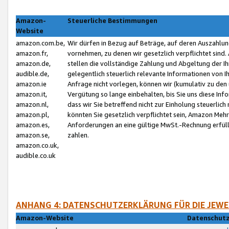
Amazon-
Steuerliche Bestimmungen
Website
amazon.com.be,
Wir dürfen in Bezug auf Beträge, auf deren Auszahlun
amazon.fr,
vornehmen, zu denen wir gesetzlich verpflichtet sind
amazon.de,
stellen die vollständige Zahlung und Abgeltung der 
audible.de,
gelegentlich steuerlich relevante Informationen von I
amazon.ie
Anfrage nicht vorlegen, können wir (kumulativ zu de
amazon.it,
Vergütung so lange einbehalten, bis Sie uns diese Inf
amazon.nl,
dass wir Sie betreffend nicht zur Einholung steuerlich 
amazon.pl,
könnten Sie gesetzlich verpflichtet sein, Amazon Meh
amazon.es,
Anforderungen an eine gültige MwSt.-Rechnung erfüllt
amazon.se,
zahlen.
amazon.co.uk,
audible.co.uk
ANHANG 4: DATENSCHUTZERKLÄRUNG FÜR DIE JEWE
Amazon-Website
Datenschutz