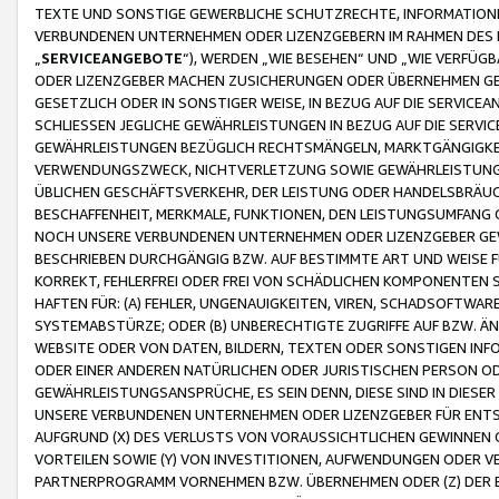
TEXTE UND SONSTIGE GEWERBLICHE SCHUTZRECHTE, INFORMATIONE
VERBUNDENEN UNTERNEHMEN ODER LIZENZGEBERN IM RAHMEN DES
„
SERVICEANGEBOTE
“), WERDEN „WIE BESEHEN“ UND „WIE VERFÜ
ODER LIZENZGEBER MACHEN ZUSICHERUNGEN ODER ÜBERNEHMEN GEW
GESETZLICH ODER IN SONSTIGER WEISE, IN BEZUG AUF DIE SERVI
SCHLIESSEN JEGLICHE GEWÄHRLEISTUNGEN IN BEZUG AUF DIE SERVI
GEWÄHRLEISTUNGEN BEZÜGLICH RECHTSMÄNGELN, MARKTGÄNGIGKEIT
VERWENDUNGSZWECK, NICHTVERLETZUNG SOWIE GEWÄHRLEISTUNGEN 
ÜBLICHEN GESCHÄFTSVERKEHR, DER LEISTUNG ODER HANDELSBRÄUCH
BESCHAFFENHEIT, MERKMALE, FUNKTIONEN, DEN LEISTUNGSUMFANG 
NOCH UNSERE VERBUNDENEN UNTERNEHMEN ODER LIZENZGEBER GEWÄ
BESCHRIEBEN DURCHGÄNGIG BZW. AUF BESTIMMTE ART UND WEISE
KORREKT, FEHLERFREI ODER FREI VON SCHÄDLICHEN KOMPONENTEN
HAFTEN FÜR: (A) FEHLER, UNGENAUIGKEITEN, VIREN, SCHADSOFTW
SYSTEMABSTÜRZE; ODER (B) UNBERECHTIGTE ZUGRIFFE AUF BZW. 
WEBSITE ODER VON DATEN, BILDERN, TEXTEN ODER SONSTIGEN INF
ODER EINER ANDEREN NATÜRLICHEN ODER JURISTISCHEN PERSON OD
GEWÄHRLEISTUNGSANSPRÜCHE, ES SEIN DENN, DIESE SIND IN DIES
UNSERE VERBUNDENEN UNTERNEHMEN ODER LIZENZGEBER FÜR EN
AUFGRUND (X) DES VERLUSTS VON VORAUSSICHTLICHEN GEWINNEN
VORTEILEN SOWIE (Y) VON INVESTITIONEN, AUFWENDUNGEN ODER VE
PARTNERPROGRAMM VORNEHMEN BZW. ÜBERNEHMEN ODER (Z) DER 