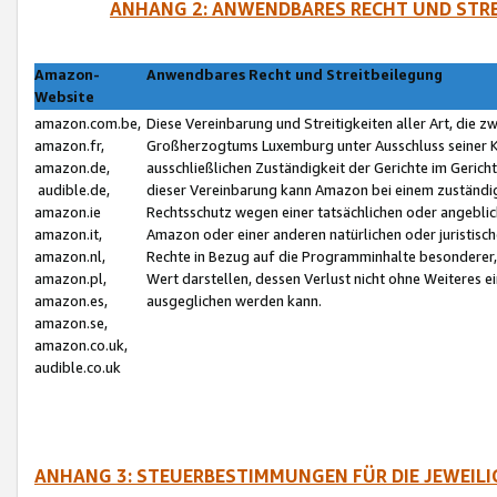
ANHANG 2: ANWENDBARES RECHT UND STRE
Amazon-
Anwendbares Recht und Streitbeilegung
Website
amazon.com.be,
Diese Vereinbarung und Streitigkeiten aller Art, die 
amazon.fr,
Großherzogtums Luxemburg unter Ausschluss seiner Kol
amazon.de,
ausschließlichen Zuständigkeit der Gerichte im Geri
audible.de,
dieser Vereinbarung kann Amazon bei einem zuständig
amazon.ie
Rechtsschutz wegen einer tatsächlichen oder angebli
amazon.it,
Amazon oder einer anderen natürlichen oder juristisc
amazon.nl,
Rechte in Bezug auf die Programminhalte besonderer,
amazon.pl,
Wert darstellen, dessen Verlust nicht ohne Weiteres e
amazon.es,
ausgeglichen werden kann.
amazon.se,
amazon.co.uk,
audible.co.uk
ANHANG 3: STEUERBESTIMMUNGEN FÜR DIE JEWEIL