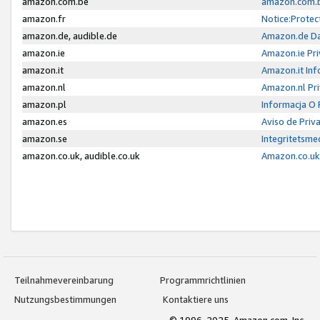
amazon.com.be
amazon.com.b
amazon.fr
Notice:Protec
amazon.de, audible.de
Amazon.de Da
amazon.ie
Amazon.ie Pri
amazon.it
Amazon.it Inf
amazon.nl
Amazon.nl Pri
amazon.pl
Informacja O
amazon.es
Aviso de Priv
amazon.se
Integritetsm
amazon.co.uk, audible.co.uk
Amazon.co.uk 
Teilnahmevereinbarung
Programmrichtlinien
Nutzungsbestimmungen
Kontaktiere uns