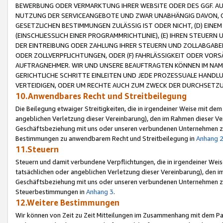
BEWERBUNG ODER VERMARKTUNG IHRER WEBSITE ODER DES GGF. AUF 
NUTZUNG DER SERVICEANGEBOTE UND ZWAR UNABHÄNGIG DAVON, O
GESETZLICHEN BESTIMMUNGEN ZULÄSSIG IST ODER NICHT, (D) EINE
(EINSCHLIESSLICH EINER PROGRAMMRICHTLINIE), (E) IHREN STEUER
DER EINTREIBUNG ODER ZAHLUNG IHRER STEUERN UND ZOLLABGAB
ODER ZOLLVERPFLICHTUNGEN, ODER (F) FAHRLÄSSIGKEIT ODER VORS
AUFTRAGNEHMER. WIR UND UNSERE BEAUFTRAGTEN KÖNNEN IM NAME
GERICHTLICHE SCHRITTE EINLEITEN UND JEDE PROZESSUALE HAND
VERTEIDIGEN, ODER UM RECHTE AUCH ZUM ZWECK DER DURCHSETZU
10.Anwendbares Recht und Streitbeilegung
Die Beilegung etwaiger Streitigkeiten, die in irgendeiner Weise mit de
angeblichen Verletzung dieser Vereinbarung), den im Rahmen dieser Ve
Geschäftsbeziehung mit uns oder unseren verbundenen Unternehmen zu
Bestimmungen zu anwendbarem Recht und Streitbeilegung in
Anhang 
11.Steuern
Steuern und damit verbundene Verpflichtungen, die in irgendeiner Wei
tatsächlichen oder angeblichen Verletzung dieser Vereinbarung), den 
Geschäftsbeziehung mit uns oder unseren verbundenen Unternehmen z
Steuerbestimmungen in
Anhang 3
.
12.Weitere Bestimmungen
Wir können von Zeit zu Zeit Mitteilungen im Zusammenhang mit dem Par