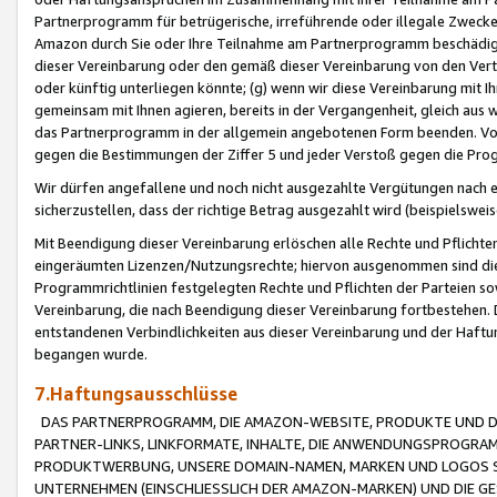
Partnerprogramm für betrügerische, irreführende oder illegale Zwecke
Amazon durch Sie oder Ihre Teilnahme am Partnerprogramm beschädig
dieser Vereinbarung oder den gemäß dieser Vereinbarung von den Vertr
oder künftig unterliegen könnte; (g) wenn wir diese Vereinbarung mit I
gemeinsam mit Ihnen agieren, bereits in der Vergangenheit, gleich aus
das Partnerprogramm in der allgemein angebotenen Form beenden. Vors
gegen die Bestimmungen der Ziffer 5 und jeder Verstoß gegen die Prog
Wir dürfen angefallene und noch nicht ausgezahlte Vergütungen nach 
sicherzustellen, dass der richtige Betrag ausgezahlt wird (beispielsw
Mit Beendigung dieser Vereinbarung erlöschen alle Rechte und Pflichte
eingeräumten Lizenzen/Nutzungsrechte; hiervon ausgenommen sind die in 
Programmrichtlinien festgelegten Rechte und Pflichten der Parteien sow
Vereinbarung, die nach Beendigung dieser Vereinbarung fortbestehen. D
entstandenen Verbindlichkeiten aus dieser Vereinbarung und der Haft
begangen wurde.
7.Haftungsausschlüsse
DAS PARTNERPROGRAMM, DIE AMAZON-WEBSITE, PRODUKTE UND DI
PARTNER-LINKS, LINKFORMATE, INHALTE, DIE ANWENDUNGSPROGR
PRODUKTWERBUNG, UNSERE DOMAIN-NAMEN, MARKEN UND LOGOS S
UNTERNEHMEN (EINSCHLIESSLICH DER AMAZON-MARKEN) UND DIE GE