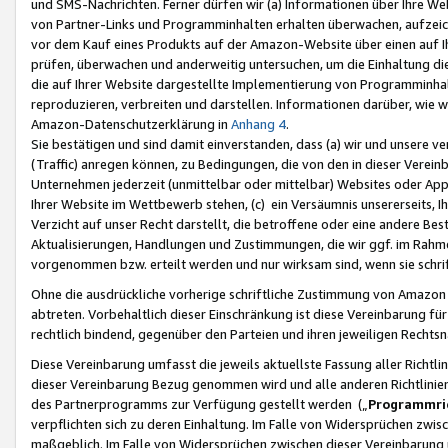
und SMS-Nachrichten. Ferner dürfen wir (a) Informationen über Ihre We
von Partner-Links und Programminhalten erhalten überwachen, aufzei
vor dem Kauf eines Produkts auf der Amazon-Website über einen auf Ih
prüfen, überwachen und anderweitig untersuchen, um die Einhaltung dies
die auf Ihrer Website dargestellte Implementierung von Programminhalt
reproduzieren, verbreiten und darstellen. Informationen darüber, wie w
Amazon-Datenschutzerklärung in
Anhang 4
.
Sie bestätigen und sind damit einverstanden, dass (a) wir und unsere 
(Traffic) anregen können, zu Bedingungen, die von den in dieser Vere
Unternehmen jederzeit (unmittelbar oder mittelbar) Websites oder Appl
Ihrer Website im Wettbewerb stehen, (c) ein Versäumnis unsererseits, I
Verzicht auf unser Recht darstellt, die betroffene oder eine andere B
Aktualisierungen, Handlungen und Zustimmungen, die wir ggf. im Rahme
vorgenommen bzw. erteilt werden und nur wirksam sind, wenn sie schri
Ohne die ausdrückliche vorherige schriftliche Zustimmung von Amazon
abtreten. Vorbehaltlich dieser Einschränkung ist diese Vereinbarung f
rechtlich bindend, gegenüber den Parteien und ihren jeweiligen Rech
Diese Vereinbarung umfasst die jeweils aktuellste Fassung aller Richtli
dieser Vereinbarung Bezug genommen wird und alle anderen Richtlinie
des Partnerprogramms zur Verfügung gestellt werden („
Programmric
verpflichten sich zu deren Einhaltung. Im Falle von Widersprüchen zwi
maßgeblich. Im Falle von Widersprüchen zwischen dieser Vereinbarun