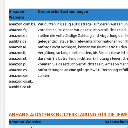
Amazon-
Steuerliche Bestimmungen
Website
amazon.com.be,
Wir dürfen in Bezug auf Beträge, auf deren Auszahlun
amazon.fr,
vornehmen, zu denen wir gesetzlich verpflichtet sind
amazon.de,
stellen die vollständige Zahlung und Abgeltung der 
audible.de,
gelegentlich steuerlich relevante Informationen von I
amazon.ie
Anfrage nicht vorlegen, können wir (kumulativ zu de
amazon.it,
Vergütung so lange einbehalten, bis Sie uns diese Inf
amazon.nl,
dass wir Sie betreffend nicht zur Einholung steuerlich 
amazon.pl,
könnten Sie gesetzlich verpflichtet sein, Amazon Meh
amazon.es,
Anforderungen an eine gültige MwSt.-Rechnung erfüllt
amazon.se,
zahlen.
amazon.co.uk,
audible.co.uk
ANHANG 4: DATENSCHUTZERKLÄRUNG FÜR DIE JEWE
Amazon-Website
Datenschutz