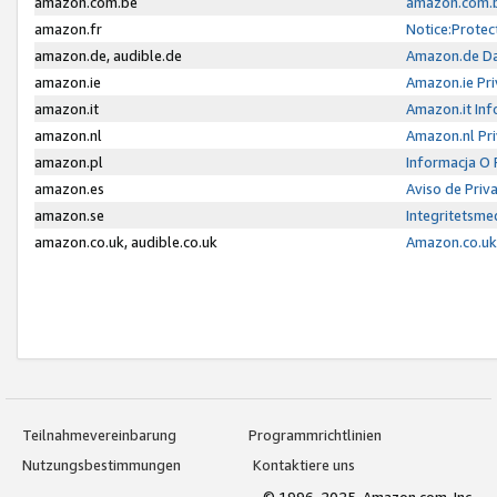
amazon.com.be
amazon.com.b
amazon.fr
Notice:Protec
amazon.de, audible.de
Amazon.de Da
amazon.ie
Amazon.ie Pri
amazon.it
Amazon.it Inf
amazon.nl
Amazon.nl Pri
amazon.pl
Informacja O
amazon.es
Aviso de Priv
amazon.se
Integritetsm
amazon.co.uk, audible.co.uk
Amazon.co.uk 
Teilnahmevereinbarung
Programmrichtlinien
Nutzungsbestimmungen
Kontaktiere uns