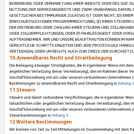
BEWERBUNG ODER VERMARKTUNG IHRER WEBSITE ODER DES GGF. AUF 
NUTZUNG DER SERVICEANGEBOTE UND ZWAR UNABHÄNGIG DAVON, O
GESETZLICHEN BESTIMMUNGEN ZULÄSSIG IST ODER NICHT, (D) EINE
(EINSCHLIESSLICH EINER PROGRAMMRICHTLINIE), (E) IHREN STEUER
DER EINTREIBUNG ODER ZAHLUNG IHRER STEUERN UND ZOLLABGAB
ODER ZOLLVERPFLICHTUNGEN, ODER (F) FAHRLÄSSIGKEIT ODER VORS
AUFTRAGNEHMER. WIR UND UNSERE BEAUFTRAGTEN KÖNNEN IM NAME
GERICHTLICHE SCHRITTE EINLEITEN UND JEDE PROZESSUALE HAND
VERTEIDIGEN, ODER UM RECHTE AUCH ZUM ZWECK DER DURCHSETZU
10.Anwendbares Recht und Streitbeilegung
Die Beilegung etwaiger Streitigkeiten, die in irgendeiner Weise mit de
angeblichen Verletzung dieser Vereinbarung), den im Rahmen dieser Ve
Geschäftsbeziehung mit uns oder unseren verbundenen Unternehmen zu
Bestimmungen zu anwendbarem Recht und Streitbeilegung in
Anhang 
11.Steuern
Steuern und damit verbundene Verpflichtungen, die in irgendeiner Wei
tatsächlichen oder angeblichen Verletzung dieser Vereinbarung), den 
Geschäftsbeziehung mit uns oder unseren verbundenen Unternehmen z
Steuerbestimmungen in
Anhang 3
.
12.Weitere Bestimmungen
Wir können von Zeit zu Zeit Mitteilungen im Zusammenhang mit dem Par