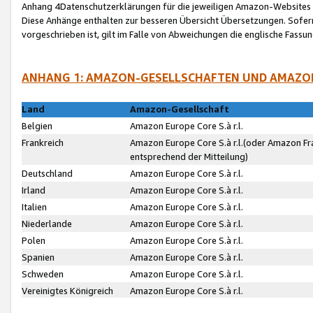
Anhang 4Datenschutzerklärungen für die jeweiligen Amazon-Websites
Diese Anhänge enthalten zur besseren Übersicht Übersetzungen. Sofe
vorgeschrieben ist, gilt im Falle von Abweichungen die englische Fass
ANHANG 1: AMAZON-GESELLSCHAFTEN UND AMAZO
Land
Amazon-Gesellschaft
Belgien
Amazon Europe Core S.à r.l.
Frankreich
Amazon Europe Core S.à r.l.(oder Amazon Fr
entsprechend der Mitteilung)
Deutschland
Amazon Europe Core S.à r.l.
Irland
Amazon Europe Core S.à r.l.
Italien
Amazon Europe Core S.à r.l.
Niederlande
Amazon Europe Core S.à r.l.
Polen
Amazon Europe Core S.à r.l.
Spanien
Amazon Europe Core S.à r.l.
Schweden
Amazon Europe Core S.à r.l.
Vereinigtes Königreich
Amazon Europe Core S.à r.l.