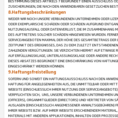
BESTIMMUNG DIESES ARTIKELS 7 BEGRÜNDET EINEN AUSSCHLUSS 
ZUSICHERUNGEN, DIE NACH DEN ANWENDBAREN GESETZLICHEN BE
8.Haftungsbeschränkungen
WEDER WIR NOCH UNSERE VERBUNDENEN UNTERNEHMEN ODER LIZEN
ODER EXEMPLARISCHE SCHÄDEN ODER SCHÄDEN AUFGRUND ENTGANG
NUTZUNGSAUSFALL ODER DATENVERLUST, DIE IM ZUSAMMENHANG MI
DES AUFTRETENS SOLCHER SCHÄDEN HINGEWIESEN WURDEN. FERN
SERVICEANGEBOTEN MAXIMAL DER HÖHE DES GESAMTBETRAGS DER 
ZEITPUNKT DES EREIGNISSES, DAS ZU DEM ZULETZT ENTSTANDENE
ZAHLENDEN VERGÜTUNGEN. SIE VERZICHTEN HIERMIT AUF ETWAIGE 
AUF ERFÜLLUNGSKLAGE, UNTERLASSUNGSKLAGE ODER ANDERE RECHT
DIESES ABSATZES BEGRÜNDET EINE EINSCHRÄNKUNG VON HAFTUNG
EINGESCHRÄNKT WERDEN KÖNNEN.
9.Haftungsfreistellung
SOFERN UND SOWEIT EIN HAFTUNGSAUSSCHLUSS NACH DEN ANWENDB
HAFTUNG FÜR ANGELEGENHEITEN AUS, DIE UNMITTELBAR ODER MITT
WEBSITE (EINSCHLIESSLICH IHRER NUTZUNG DER SERVICEANGEBOTE)
VERPFLICHTEN SICH, UNS, UNSERE VERBUNDENEN UNTERNEHMEN UN
(OFFICERS), ORGANMITGLIEDER (DIRECTORS) UND VERTRETER VON 
AUSLAGEN (EINSCHLIESSLICH ANGEMESSENER ANWALTSGEBÜHREN) FR
IHRER WEBSITE BZW. AUF IHRER WEBSITE ERSCHEINENDEM MATERIAL
MATERIALS MIT ANDEREN APPLIKATIONEN, INHALTEN ODER PROZESSE