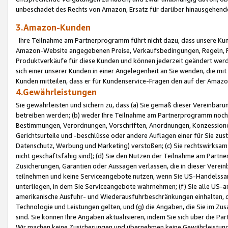
unbeschadet des Rechts von Amazon, Ersatz für darüber hinausgehen
3.Amazon-Kunden
Ihre Teilnahme am Partnerprogramm führt nicht dazu, dass unsere Kun
Amazon-Website angegebenen Preise, Verkaufsbedingungen, Regeln, Ri
Produktverkäufe für diese Kunden und können jederzeit geändert werde
sich einer unserer Kunden in einer Angelegenheit an Sie wenden, die 
Kunden mitteilen, dass er für Kundenservice-Fragen den auf der Ama
4.Gewährleistungen
Sie gewährleisten und sichern zu, dass (a) Sie gemäß dieser Vereinba
betreiben werden; (b) weder Ihre Teilnahme am Partnerprogramm noch d
Bestimmungen, Verordnungen, Vorschriften, Anordnungen, Konzessionen,
Gerichtsurteile und -beschlüsse oder andere Auflagen einer für Sie zu
Datenschutz, Werbung und Marketing) verstoßen; (c) Sie rechtswirksam 
nicht geschäftsfähig sind); (d) Sie den Nutzen der Teilnahme am Partne
Zusicherungen, Garantien oder Aussagen verlassen, die in dieser Verein
teilnehmen und keine Serviceangebote nutzen, wenn Sie US-Handelssa
unterliegen, in dem Sie Serviceangebote wahrnehmen; (f) Sie alle US
amerikanische Ausfuhr- und Wiederausfuhrbeschränkungen einhalten, 
Technologie und Leistungen gelten, und (g) die Angaben, die Sie im 
sind. Sie können Ihre Angaben aktualisieren, indem Sie sich über die 
Wir machen keine Zusicherungen und übernehmen keine Gewährleistun