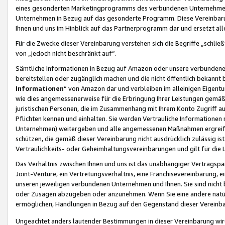
eines gesonderten Marketingprogramms des verbundenen Unternehmens
Unternehmen in Bezug auf das gesonderte Programm. Diese Vereinbarung
Ihnen und uns im Hinblick auf das Partnerprogramm dar und ersetzt al
Für die Zwecke dieser Vereinbarung verstehen sich die Begriffe „schließ
von „jedoch nicht beschränkt auf“.
Sämtliche Informationen in Bezug auf Amazon oder unsere verbunde
bereitstellen oder zugänglich machen und die nicht öffentlich bekannt bz
Informationen
“ von Amazon dar und verbleiben im alleinigen Eigent
wie dies angemessenerweise für die Erbringung Ihrer Leistungen gemäß d
juristischen Personen, die im Zusammenhang mit Ihrem Konto Zugriff au
Pflichten kennen und einhalten. Sie werden Vertrauliche Informationen 
Unternehmen) weitergeben und alle angemessenen Maßnahmen ergreifen
schützen, die gemäß dieser Vereinbarung nicht ausdrücklich zulässig is
Vertraulichkeits- oder Geheimhaltungsvereinbarungen und gilt für die
Das Verhältnis zwischen Ihnen und uns ist das unabhängiger Vertragspa
Joint-Venture, ein Vertretungsverhältnis, eine Franchisevereinbarung, 
unseren jeweiligen verbundenen Unternehmen und Ihnen. Sie sind ni
oder Zusagen abzugeben oder anzunehmen. Wenn Sie eine andere natürli
ermöglichen, Handlungen in Bezug auf den Gegenstand dieser Vereinbar
Ungeachtet anders lautender Bestimmungen in dieser Vereinbarung wird