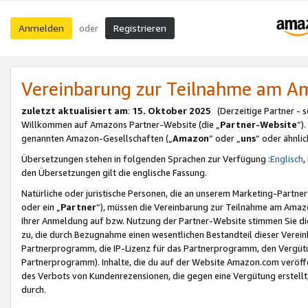
Anmelden
Registrieren
oder
Vereinbarung zur Teilnahme am 
zuletzt aktualisiert am
:
15. Oktober 2025
(Derzeitige Partner - 
Willkommen auf Amazons Partner-Website (die „
Partner-Website
“)
genannten Amazon-Gesellschaften („
Amazon
“ oder „
uns
“ oder ähnli
Übersetzungen stehen in folgenden Sprachen zur Verfügung :
Englisch
,
den Übersetzungen gilt die englische Fassung.
Natürliche oder juristische Personen, die an unserem Marketing-Partn
oder ein „
Partner
“), müssen die Vereinbarung zur Teilnahme am Ama
Ihrer Anmeldung auf bzw. Nutzung der Partner-Website stimmen Sie die
zu, die durch Bezugnahme einen wesentlichen Bestandteil dieser Verei
Partnerprogramm, die IP-Lizenz für das Partnerprogramm, den Vergütu
Partnerprogramm). Inhalte, die du auf der Website Amazon.com veröffe
des Verbots von Kundenrezensionen, die gegen eine Vergütung erstellt, 
durch.