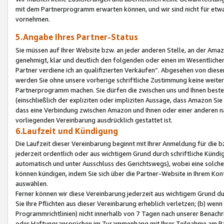
mit dem Partnerprogramm erwarten können, und wir sind nicht für etwa
vornehmen.
5.Angabe Ihres Partner-Status
Sie müssen auf Ihrer Website bzw. an jeder anderen Stelle, an der Am
genehmigt, klar und deutlich den folgenden oder einen im Wesentlichen
Partner verdiene ich an qualifizierten Verkäufen“. Abgesehen von die
werden Sie ohne unsere vorherige schriftliche Zustimmung keine weite
Partnerprogramm machen. Sie dürfen die zwischen uns und Ihnen best
(einschließlich der expliziten oder impliziten Aussage, dass Amazon Si
dass eine Verbindung zwischen Amazon und Ihnen oder einer anderen natü
vorliegenden Vereinbarung ausdrücklich gestattet ist.
6.Laufzeit und Kündigung
Die Laufzeit dieser Vereinbarung beginnt mit Ihrer Anmeldung für die 
jederzeit ordentlich oder aus wichtigem Grund durch schriftliche Kündi
automatisch und unter Ausschluss des Gerichtswegs), wobei eine solch
können kündigen, indem Sie sich über die Partner-Website in Ihrem Ko
auswählen.
Ferner können wir diese Vereinbarung jederzeit aus wichtigem Grund dur
Sie Ihre Pflichten aus dieser Vereinbarung erheblich verletzen; (b) wen
Programmrichtlinien) nicht innerhalb von 7 Tagen nach unserer Benachr
oder Haftungsansprüchen im Zusammenhang mit Ihrer Teilnahme am Pa