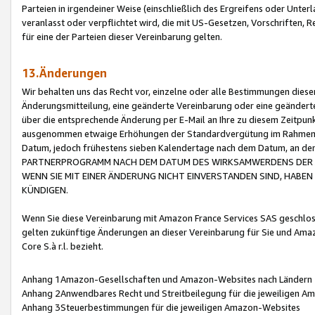
Parteien in irgendeiner Weise (einschließlich des Ergreifens oder Unt
veranlasst oder verpflichtet wird, die mit US-Gesetzen, Vorschriften,
für eine der Parteien dieser Vereinbarung gelten.
13.Änderungen
Wir behalten uns das Recht vor, einzelne oder alle Bestimmungen diese
Änderungsmitteilung, eine geänderte Vereinbarung oder eine geänderte 
über die entsprechende Änderung per E-Mail an Ihre zu diesem Zeitpun
ausgenommen etwaige Erhöhungen der Standardvergütung im Rahmen
Datum, jedoch frühestens sieben Kalendertage nach dem Datum, an de
PARTNERPROGRAMM NACH DEM DATUM DES WIRKSAMWERDENS DER Ä
WENN SIE MIT EINER ÄNDERUNG NICHT EINVERSTANDEN SIND, HABEN S
KÜNDIGEN.
Wenn Sie diese Vereinbarung mit Amazon France Services SAS geschlo
gelten zukünftige Änderungen an dieser Vereinbarung für Sie und Ama
Core S.à r.l. bezieht.
Anhang 1Amazon-Gesellschaften und Amazon-Websites nach Ländern
Anhang 2Anwendbares Recht und Streitbeilegung für die jeweiligen 
Anhang 3Steuerbestimmungen für die jeweiligen Amazon-Websites