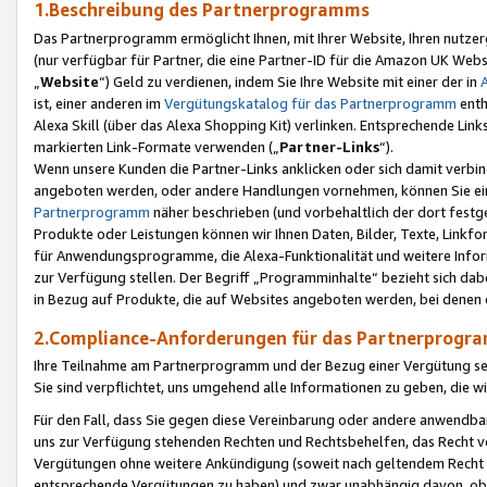
1.Beschreibung des Partnerprogramms
Das Partnerprogramm ermöglicht Ihnen, mit Ihrer Website, Ihren nutzer
(nur verfügbar für Partner, die eine Partner-ID für die Amazon UK We
„
Website
“) Geld zu verdienen, indem Sie Ihre Website mit einer der in
ist, einer anderen im
Vergütungskatalog für das Partnerprogramm
enth
Alexa Skill (über das Alexa Shopping Kit) verlinken. Entsprechende Lin
markierten Link-Formate verwenden („
Partner-Links
“).
Wenn unsere Kunden die Partner-Links anklicken oder sich damit verbi
angeboten werden, oder andere Handlungen vornehmen, können Sie eine
Partnerprogramm
näher beschrieben (und vorbehaltlich der dort festg
Produkte oder Leistungen können wir Ihnen Daten, Bilder, Texte, Linkfo
für Anwendungsprogramme, die Alexa-Funktionalität und weitere Inf
zur Verfügung stellen. Der Begriff „Programminhalte“ bezieht sich dabe
in Bezug auf Produkte, die auf Websites angeboten werden, bei denen 
2.Compliance-Anforderungen für das Partnerprog
Ihre Teilnahme am Partnerprogramm und der Bezug einer Vergütung setz
Sie sind verpflichtet, uns umgehend alle Informationen zu geben, die w
Für den Fall, dass Sie gegen diese Vereinbarung oder andere anwendba
uns zur Verfügung stehenden Rechten und Rechtsbehelfen, das Recht vo
Vergütungen ohne weitere Ankündigung (soweit nach geltendem Recht z
entsprechende Vergütungen zu haben) und zwar unabhängig davon, ob 