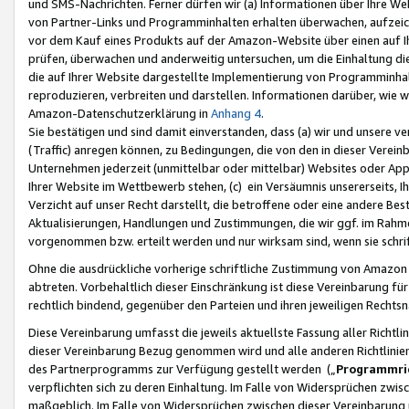
und SMS-Nachrichten. Ferner dürfen wir (a) Informationen über Ihre We
von Partner-Links und Programminhalten erhalten überwachen, aufzei
vor dem Kauf eines Produkts auf der Amazon-Website über einen auf Ih
prüfen, überwachen und anderweitig untersuchen, um die Einhaltung dies
die auf Ihrer Website dargestellte Implementierung von Programminhalt
reproduzieren, verbreiten und darstellen. Informationen darüber, wie w
Amazon-Datenschutzerklärung in
Anhang 4
.
Sie bestätigen und sind damit einverstanden, dass (a) wir und unsere 
(Traffic) anregen können, zu Bedingungen, die von den in dieser Vere
Unternehmen jederzeit (unmittelbar oder mittelbar) Websites oder Appl
Ihrer Website im Wettbewerb stehen, (c) ein Versäumnis unsererseits, I
Verzicht auf unser Recht darstellt, die betroffene oder eine andere B
Aktualisierungen, Handlungen und Zustimmungen, die wir ggf. im Rahme
vorgenommen bzw. erteilt werden und nur wirksam sind, wenn sie schri
Ohne die ausdrückliche vorherige schriftliche Zustimmung von Amazon
abtreten. Vorbehaltlich dieser Einschränkung ist diese Vereinbarung f
rechtlich bindend, gegenüber den Parteien und ihren jeweiligen Rech
Diese Vereinbarung umfasst die jeweils aktuellste Fassung aller Richtli
dieser Vereinbarung Bezug genommen wird und alle anderen Richtlinie
des Partnerprogramms zur Verfügung gestellt werden („
Programmric
verpflichten sich zu deren Einhaltung. Im Falle von Widersprüchen zwi
maßgeblich. Im Falle von Widersprüchen zwischen dieser Vereinbarun