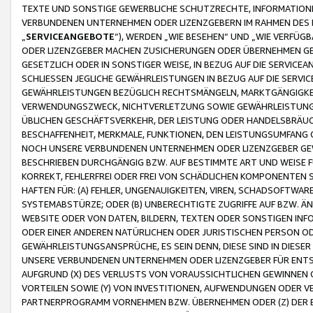
TEXTE UND SONSTIGE GEWERBLICHE SCHUTZRECHTE, INFORMATIONE
VERBUNDENEN UNTERNEHMEN ODER LIZENZGEBERN IM RAHMEN DES
„
SERVICEANGEBOTE
“), WERDEN „WIE BESEHEN“ UND „WIE VERFÜ
ODER LIZENZGEBER MACHEN ZUSICHERUNGEN ODER ÜBERNEHMEN GEW
GESETZLICH ODER IN SONSTIGER WEISE, IN BEZUG AUF DIE SERVI
SCHLIESSEN JEGLICHE GEWÄHRLEISTUNGEN IN BEZUG AUF DIE SERVI
GEWÄHRLEISTUNGEN BEZÜGLICH RECHTSMÄNGELN, MARKTGÄNGIGKEIT
VERWENDUNGSZWECK, NICHTVERLETZUNG SOWIE GEWÄHRLEISTUNGEN 
ÜBLICHEN GESCHÄFTSVERKEHR, DER LEISTUNG ODER HANDELSBRÄUCH
BESCHAFFENHEIT, MERKMALE, FUNKTIONEN, DEN LEISTUNGSUMFANG 
NOCH UNSERE VERBUNDENEN UNTERNEHMEN ODER LIZENZGEBER GEWÄ
BESCHRIEBEN DURCHGÄNGIG BZW. AUF BESTIMMTE ART UND WEISE
KORREKT, FEHLERFREI ODER FREI VON SCHÄDLICHEN KOMPONENTEN
HAFTEN FÜR: (A) FEHLER, UNGENAUIGKEITEN, VIREN, SCHADSOFTW
SYSTEMABSTÜRZE; ODER (B) UNBERECHTIGTE ZUGRIFFE AUF BZW. 
WEBSITE ODER VON DATEN, BILDERN, TEXTEN ODER SONSTIGEN INF
ODER EINER ANDEREN NATÜRLICHEN ODER JURISTISCHEN PERSON OD
GEWÄHRLEISTUNGSANSPRÜCHE, ES SEIN DENN, DIESE SIND IN DIES
UNSERE VERBUNDENEN UNTERNEHMEN ODER LIZENZGEBER FÜR EN
AUFGRUND (X) DES VERLUSTS VON VORAUSSICHTLICHEN GEWINNEN
VORTEILEN SOWIE (Y) VON INVESTITIONEN, AUFWENDUNGEN ODER VE
PARTNERPROGRAMM VORNEHMEN BZW. ÜBERNEHMEN ODER (Z) DER 