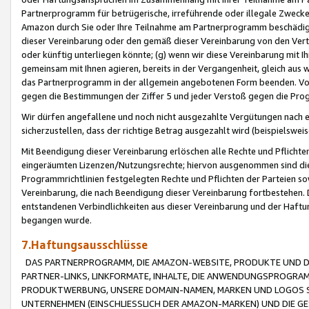
Partnerprogramm für betrügerische, irreführende oder illegale Zwecke
Amazon durch Sie oder Ihre Teilnahme am Partnerprogramm beschädig
dieser Vereinbarung oder den gemäß dieser Vereinbarung von den Vertr
oder künftig unterliegen könnte; (g) wenn wir diese Vereinbarung mit I
gemeinsam mit Ihnen agieren, bereits in der Vergangenheit, gleich aus
das Partnerprogramm in der allgemein angebotenen Form beenden. Vors
gegen die Bestimmungen der Ziffer 5 und jeder Verstoß gegen die Prog
Wir dürfen angefallene und noch nicht ausgezahlte Vergütungen nach 
sicherzustellen, dass der richtige Betrag ausgezahlt wird (beispielsw
Mit Beendigung dieser Vereinbarung erlöschen alle Rechte und Pflichte
eingeräumten Lizenzen/Nutzungsrechte; hiervon ausgenommen sind die in 
Programmrichtlinien festgelegten Rechte und Pflichten der Parteien sow
Vereinbarung, die nach Beendigung dieser Vereinbarung fortbestehen. D
entstandenen Verbindlichkeiten aus dieser Vereinbarung und der Haft
begangen wurde.
7.Haftungsausschlüsse
DAS PARTNERPROGRAMM, DIE AMAZON-WEBSITE, PRODUKTE UND DI
PARTNER-LINKS, LINKFORMATE, INHALTE, DIE ANWENDUNGSPROGR
PRODUKTWERBUNG, UNSERE DOMAIN-NAMEN, MARKEN UND LOGOS S
UNTERNEHMEN (EINSCHLIESSLICH DER AMAZON-MARKEN) UND DIE GE