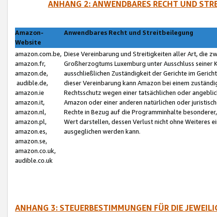
ANHANG 2: ANWENDBARES RECHT UND STRE
Amazon-
Anwendbares Recht und Streitbeilegung
Website
amazon.com.be,
Diese Vereinbarung und Streitigkeiten aller Art, die 
amazon.fr,
Großherzogtums Luxemburg unter Ausschluss seiner Kol
amazon.de,
ausschließlichen Zuständigkeit der Gerichte im Geri
audible.de,
dieser Vereinbarung kann Amazon bei einem zuständig
amazon.ie
Rechtsschutz wegen einer tatsächlichen oder angebli
amazon.it,
Amazon oder einer anderen natürlichen oder juristisc
amazon.nl,
Rechte in Bezug auf die Programminhalte besonderer,
amazon.pl,
Wert darstellen, dessen Verlust nicht ohne Weiteres e
amazon.es,
ausgeglichen werden kann.
amazon.se,
amazon.co.uk,
audible.co.uk
ANHANG 3: STEUERBESTIMMUNGEN FÜR DIE JEWEIL