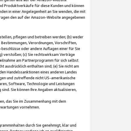
und Produktverkäufe für diese Kunden und können
nden in einer Angelegenheit an Sie wenden, die mit
e-Fragen den auf der Amazon-Website angegebenen
stellen, pflegen und betreiben werden; (b) weder
e Bestimmungen, Verordnungen, Vorschriften,
-beschlüsse oder andere Auflagen einer für Sie
 verstoßen; (c) Sie rechtswirksam Verträge
r Teilnahme am Partnerprogramm für sich selbst
t ausdrücklich enthalten sind; (e) Sie nicht am
den Handelssanktionen eines anderen Landes
gen und zutreffende nicht US-amerikanische
ren, Software, Technologie und Leistungen
sind. Sie können Ihre Angaben aktualisieren,
men, das Sie im Zusammenhang mit dem
 Erwartungen vornehmen.
ogramminhalten durch Sie genehmigt, klar und
zon-Partner verdiene ich an qualifizierten