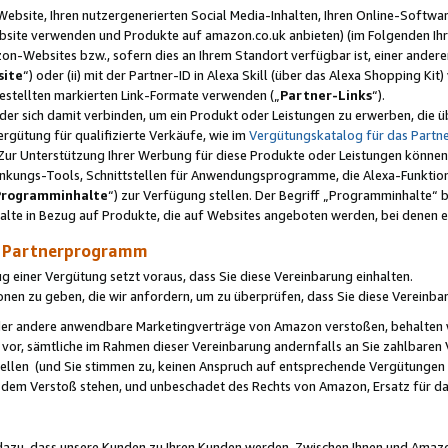
ebsite, Ihren nutzergenerierten Social Media-Inhalten, Ihren Online-Softwar
ebsite verwenden und Produkte auf amazon.co.uk anbieten) (im Folgenden Ihr
-Websites bzw., sofern dies an Ihrem Standort verfügbar ist, einer ander
ite
“) oder (ii) mit der Partner-ID in Alexa Skill (über das Alexa Shopping Ki
estellten markierten Link-Formate verwenden („
Partner-Links
“).
oder sich damit verbinden, um ein Produkt oder Leistungen zu erwerben, di
gütung für qualifizierte Verkäufe, wie im
Vergütungskatalog für das Part
Zur Unterstützung Ihrer Werbung für diese Produkte oder Leistungen können w
linkungs-Tools, Schnittstellen für Anwendungsprogramme, die Alexa-Funktion
Programminhalte
“) zur Verfügung stellen. Der Begriff „Programminhalte“ be
halte in Bezug auf Produkte, die auf Websites angeboten werden, bei denen 
as Partnerprogramm
einer Vergütung setzt voraus, dass Sie diese Vereinbarung einhalten.
ionen zu geben, die wir anfordern, um zu überprüfen, dass Sie diese Vereinba
oder andere anwendbare Marketingverträge von Amazon verstoßen, behalten w
 vor, sämtliche im Rahmen dieser Vereinbarung andernfalls an Sie zahlbare
tellen (und Sie stimmen zu, keinen Anspruch auf entsprechende Vergütungen
 dem Verstoß stehen, und unbeschadet des Rechts von Amazon, Ersatz für 
azu, dass unsere Kunden zu Ihren Kunden werden. Zwischen Ihnen und Amaz