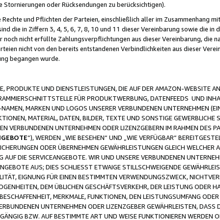
ge Stornierungen oder Rücksendungen zu berücksichtigen).
 Rechte und Pflichten der Parteien, einschließlich aller im Zusammenhang m
 die in Ziffern 3, 4, 5, 6, 7, 8, 10 und 11 dieser Vereinbarung sowie die in
er noch nicht erfüllte Zahlungsverpflichtungen aus dieser Vereinbarung, die
arteien nicht von den bereits entstandenen Verbindlichkeiten aus dieser Ver
gung begangen wurde.
 PRODUKTE UND DIENSTLEISTUNGEN, DIE AUF DER AMAZON-WEBSITE AN
GRAMMIERSCHNITTSTELLE FÜR PRODUKTWERBUNG, DATENFEEDS UND INH
-NAMEN, MARKEN UND LOGOS UNSERER VERBUNDENEN UNTERNEHMEN (EIN
IONEN, MATERIAL, DATEN, BILDER, TEXTE UND SONSTIGE GEWERBLICHE 
EREN VERBUNDENEN UNTERNEHMEN ODER LIZENZGEBERN IM RAHMEN DES 
NGEBOTE
“), WERDEN „WIE BESEHEN“ UND „WIE VERFÜGBAR“ BEREITGEST
CHERUNGEN ODER ÜBERNEHMEN GEWÄHRLEISTUNGEN GLEICH WELCHER AR
ZUG AUF DIE SERVICEANGEBOTE. WIR UND UNSERE VERBUNDENEN UNTERNEH
ANGEBOTE AUS; DIES SCHLIESST ETWAIGE STILLSCHWEIGENDE GEWÄHRLE
LITÄT, EIGNUNG FÜR EINEN BESTIMMTEN VERWENDUNGSZWECK, NICHTVER
OGENHEITEN, DEM ÜBLICHEN GESCHÄFTSVERKEHR, DER LEISTUNG ODER H
 BESCHAFFENHEIT, MERKMALE, FUNKTIONEN, DEN LEISTUNGSUMFANG ODER
VERBUNDENEN UNTERNEHMEN ODER LIZENZGEBER GEWÄHRLEISTEN, DASS D
HGÄNGIG BZW. AUF BESTIMMTE ART UND WEISE FUNKTIONIEREN WERDEN 