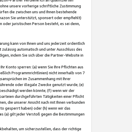
ohne unsere vorherige schriftliche Zustimmung
ürfen die zwischen uns und Ihnen bestehende
mazon Sie unterstützt, sponsert oder empfiehlt)
oder juristischen Person besteht, es sei denn,
arung kann von Ihnen und uns jederzeit ordentlich
t zulässig automatisch und unter Ausschluss des
gen, indem Sie sich über die Partner-Website in
hr Konto sperren: (a) wenn Sie Ihre Pflichten aus
eßlich Programmrichtlinien) nicht innerhalb von 7
ngsansprüchen im Zusammenhang mit Ihrer
ührende oder illegale Zwecke genutzt wurde; (e)
eschädigt werden könnte; (f) wenn wir der
rteien durchgeführten Tätigkeiten einer Pflicht
nen, die unserer Ansicht nach mit Ihnen verbunden
nto gesperrt haben) oder (h) wenn wir das
 (a) gilt jeder Verstoß gegen die Bestimmungen
ehalten, um sicherzustellen, dass der richtige