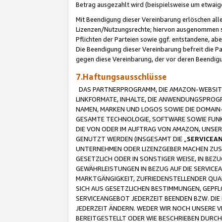
Betrag ausgezahlt wird (beispielsweise um etwai
Mit Beendigung dieser Vereinbarung erlöschen alle
Lizenzen/Nutzungsrechte; hiervon ausgenommen sind
Pflichten der Parteien sowie ggf. entstandene, ab
Die Beendigung dieser Vereinbarung befreit die P
gegen diese Vereinbarung, der vor deren Beendi
7.Haftungsausschlüsse
DAS PARTNERPROGRAMM, DIE AMAZON-WEBSITE,
LINKFORMATE, INHALTE, DIE ANWENDUNGSPRO
NAMEN, MARKEN UND LOGOS SOWIE DIE DOMAIN
GESAMTE TECHNOLOGIE, SOFTWARE SOWIE FUNKT
DIE VON ODER IM AUFTRAG VON AMAZON, UNS
GENUTZT WERDEN (INSGESAMT DIE „
SERVICEA
UNTERNEHMEN ODER LIZENZGEBER MACHEN ZUSI
GESETZLICH ODER IN SONSTIGER WEISE, IN BE
GEWÄHRLEISTUNGEN IN BEZUG AUF DIE SERVICE
MARKTGÄNGIGKEIT, ZUFRIEDENSTELLENDER QUA
SICH AUS GESETZLICHEN BESTIMMUNGEN, GEPFL
SERVICEANGEBOT JEDERZEIT BEENDEN BZW. DIE
JEDERZEIT ÄNDERN. WEDER WIR NOCH UNSERE 
BEREITGESTELLT ODER WIE BESCHRIEBEN DURC