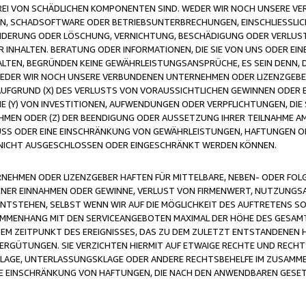
FREI VON SCHÄDLICHEN KOMPONENTEN SIND. WEDER WIR NOCH UNSERE 
VIREN, SCHADSOFTWARE ODER BETRIEBSUNTERBRECHUNGEN, EINSCHLIESSL
ÄNDERUNG ODER LÖSCHUNG, VERNICHTUNG, BESCHÄDIGUNG ODER VERLUST 
INHALTEN. BERATUNG ODER INFORMATIONEN, DIE SIE VON UNS ODER EIN
LTEN, BEGRÜNDEN KEINE GEWÄHRLEISTUNGSANSPRÜCHE, ES SEIN DENN, DI
WEDER WIR NOCH UNSERE VERBUNDENEN UNTERNEHMEN ODER LIZENZGEBE
FGRUND (X) DES VERLUSTS VON VORAUSSICHTLICHEN GEWINNEN ODER 
 (Y) VON INVESTITIONEN, AUFWENDUNGEN ODER VERPFLICHTUNGEN, DIE 
EN ODER (Z) DER BEENDIGUNG ODER AUSSETZUNG IHRER TEILNAHME A
LUSS ODER EINE EINSCHRÄNKUNG VON GEWÄHRLEISTUNGEN, HAFTUNGEN O
NICHT AUSGESCHLOSSEN ODER EINGESCHRÄNKT WERDEN KÖNNEN.
EHMEN ODER LIZENZGEBER HAFTEN FÜR MITTELBARE, NEBEN- ODER FOL
R EINNAHMEN ODER GEWINNE, VERLUST VON FIRMENWERT, NUTZUNGSAU
TSTEHEN, SELBST WENN WIR AUF DIE MÖGLICHKEIT DES AUFTRETENS S
MENHANG MIT DEN SERVICEANGEBOTEN MAXIMAL DER HÖHE DES GESAMT
M ZEITPUNKT DES EREIGNISSES, DAS ZU DEM ZULETZT ENTSTANDENEN 
ERGÜTUNGEN. SIE VERZICHTEN HIERMIT AUF ETWAIGE RECHTE UND RECHT
KLAGE, UNTERLASSUNGSKLAGE ODER ANDERE RECHTSBEHELFE IM ZUSAMME
NE EINSCHRÄNKUNG VON HAFTUNGEN, DIE NACH DEN ANWENDBAREN GESE