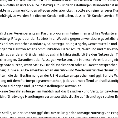
, Richtlinien und Abläufe in Bezug auf Kundenbestellungen, Kundendienst 
kte mit unseren Kunden pflegen oder abwickeln; sollte sich einer unserer Ku
nhängt, so werden Sie diesem Kunden mitteilen, dass er für Kundenservic
emäß dieser Vereinbarung am Partnerprogramm teilnehmen und Ihre Website er
ellung, Pflege oder der Betrieb Ihrer Website gegen anwendbare gesetzlich
skodizes, Branchenstandards, Selbstregulierungsregeln, Gerichtsurteile und 
ngen zu elektronischer Kommunikation, Datenschutz, Werbung und Marketing)
 oder aus anderen Gründen nicht geschäftsfähig sind); (d) Sie den Nutzen de
cherungen, Garantien oder Aussagen verlassen, die in dieser Vereinbarung nich
gebote nutzen, wenn Sie US-Handelssanktionen oder US-Recht entsprechen
men; (f) Sie alle US-amerikanischen Ausfuhr- und Wiederausfuhrbeschränkun
ten, die den Bestimmungen der US-Gesetze entsprechen und ggf. für die Wa
hang mit dem Partnerprogramm machen, jederzeit zutreffend und vollständig 
 Konto einloggen und „Kontoeinstellungen“ auswählen.
keine Gewährleistungen im Hinblick auf das Besucher- und Vergütungsvolu
icht für etwaige Handlungen verantwortlich, die Sie auf Grundlage solcher
en Stelle, an der Amazon ggf. die Darstellung oder sonstige Nutzung von Pr
 ähnlichen, nach dieser Vereinbarung zulässigen, Hinweis anbringen: „Als Ama