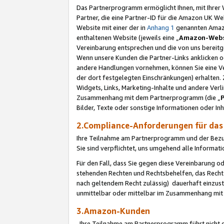
Das Partnerprogramm ermöglicht Ihnen, mit Ihrer W
Partner, die eine Partner-ID für die Amazon UK W
Website mit einer der in
Anhang 1
genannten Amazon
enthaltenen Website (jeweils eine „
Amazon-Webs
Vereinbarung entsprechen und die von uns bereitg
Wenn unsere Kunden die Partner-Links anklicken 
andere Handlungen vornehmen, können Sie eine Ver
der dort festgelegten Einschränkungen) erhalten. 
Widgets, Links, Marketing-Inhalte und andere Ver
Zusammenhang mit dem Partnerprogramm (die „
Bilder, Texte oder sonstige Informationen oder In
2.Compliance-Anforderungen für d
Ihre Teilnahme am Partnerprogramm und der Bezug 
Sie sind verpflichtet, uns umgehend alle Informat
Für den Fall, dass Sie gegen diese Vereinbarung 
stehenden Rechten und Rechtsbehelfen, das Recht
nach geltendem Recht zulässig) dauerhaft einzus
unmittelbar oder mittelbar im Zusammenhang mit
3.Amazon-Kunden
Ihre Teilnahme am Partnerprogramm führt nicht d