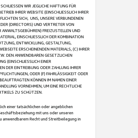
CHLIESSEN WIR JEGLICHE HAFTUNG FÜR
TRIEB IHRER WEBSITE (EINSCHLIESSLICH IHRER
FLICHTEN SICH, UNS, UNSERE VERBUNDENEN
EDER (DIRECTORS) UND VERTRETER VON
R ANWALTSGEBÜHREN) FREIZUSTELLEN UND
ATERIAL, EINSCHLIESSLICH DER KOMBINATION
NUTZUNG, ENTWICKLUNG, GESTALTUNG,
EBSEITE ERSCHEINENDEN MATERIALS, (C) IHRER
ZW. DEN ANWENDBAREN GESETZLICHEN
NG (EINSCHLIESSLICH EINER
BEN DER EINTREIBUNG ODER ZAHLUNG IHRER
LICHTUNGEN, ODER (F) FAHRLÄSSIGKEIT ODER
 BEAUFTRAGTEN KÖNNEN IM NAMEN EINER
HANDLUNG VORNEHMEN, UM EINE RECHTLICHE
TIKELS ZU SCHÜTZEN.
ich einer tatsächlichen oder angeblichen
Geschäftsbeziehung mit uns oder unseren
u anwendbarem Recht und Streitbeilegung in