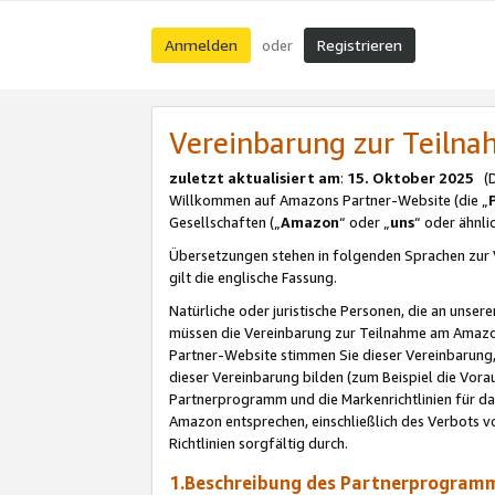
Anmelden
Registrieren
oder
Vereinbarung zur Teil
zuletzt aktualisiert am
:
15. Oktober 2025
(De
Willkommen auf Amazons Partner-Website (die „
Gesellschaften („
Amazon
“ oder „
uns
“ oder ähnl
Übersetzungen stehen in folgenden Sprachen zur 
gilt die englische Fassung.
Natürliche oder juristische Personen, die an uns
müssen die Vereinbarung zur Teilnahme am Amaz
Partner-Website stimmen Sie dieser Vereinbarung,
dieser Vereinbarung bilden (zum Beispiel die Vo
Partnerprogramm und die Markenrichtlinien für da
Amazon entsprechen, einschließlich des Verbots vo
Richtlinien sorgfältig durch.
1.Beschreibung des Partnerprogra