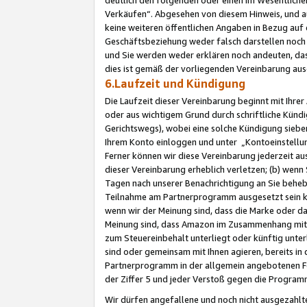
Verkäufen“. Abgesehen von diesem Hinweis, und a
keine weiteren öffentlichen Angaben in Bezug au
Geschäftsbeziehung weder falsch darstellen noch a
und Sie werden weder erklären noch andeuten, dass
dies ist gemäß der vorliegenden Vereinbarung ausd
6.Laufzeit und Kündigung
Die Laufzeit dieser Vereinbarung beginnt mit Ihre
oder aus wichtigem Grund durch schriftliche Kündi
Gerichtswegs), wobei eine solche Kündigung siebe
Ihrem Konto einloggen und unter „Kontoeinstellu
Ferner können wir diese Vereinbarung jederzeit aus
dieser Vereinbarung erheblich verletzen; (b) wenn
Tagen nach unserer Benachrichtigung an Sie behe
Teilnahme am Partnerprogramm ausgesetzt sein kö
wenn wir der Meinung sind, dass die Marke oder 
Meinung sind, dass Amazon im Zusammenhang mit d
zum Steuereinbehalt unterliegt oder künftig unter
sind oder gemeinsam mit Ihnen agieren, bereits in
Partnerprogramm in der allgemein angebotenen Fo
der Ziffer 5 und jeder Verstoß gegen die Programm
Wir dürfen angefallene und noch nicht ausgezahlt