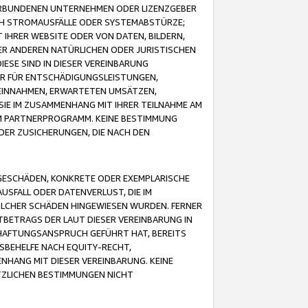
VERBUNDENEN UNTERNEHMEN ODER LIZENZGEBER
ICH STROMAUSFÄLLE ODER SYSTEMABSTÜRZE;
IHRER WEBSITE ODER VON DATEN, BILDERN,
ER ANDEREN NATÜRLICHEN ODER JURISTISCHEN
ESE SIND IN DIESER VEREINBARUNG
R FÜR ENTSCHÄDIGUNGSLEISTUNGEN,
EINNAHMEN, ERWARTETEN UMSÄTZEN,
SIE IM ZUSAMMENHANG MIT IHRER TEILNAHME AM
M PARTNERPROGRAMM. KEINE BESTIMMUNG
DER ZUSICHERUNGEN, DIE NACH DEN
GESCHÄDEN, KONKRETE ODER EXEMPLARISCHE
SFALL ODER DATENVERLUST, DIE IM
OLCHER SCHÄDEN HINGEWIESEN WURDEN. FERNER
BETRAGS DER LAUT DIESER VEREINBARUNG IN
HAFTUNGSANSPRUCH GEFÜHRT HAT, BEREITS
SBEHELFE NACH EQUITY-RECHT,
NHANG MIT DIESER VEREINBARUNG. KEINE
TZLICHEN BESTIMMUNGEN NICHT