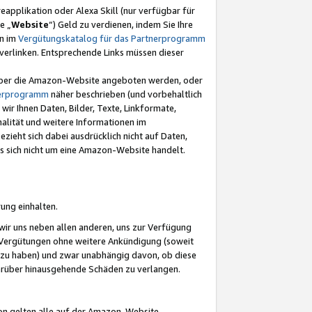
eapplikation oder Alexa Skill (nur verfügbar für
e „
Website
“) Geld zu verdienen, indem Sie Ihre
en im
Vergütungskatalog für das Partnerprogramm
t) verlinken. Entsprechende Links müssen dieser
e über die Amazon-Website angeboten werden, oder
nerprogramm
näher beschrieben (und vorbehaltlich
ir Ihnen Daten, Bilder, Texte, Linkformate,
alität und weitere Informationen im
zieht sich dabei ausdrücklich nicht auf Daten,
es sich nicht um eine Amazon-Website handelt.
rung einhalten.
ir uns neben allen anderen, uns zur Verfügung
n Vergütungen ohne weitere Ankündigung (soweit
 zu haben) und zwar unabhängig davon, ob diese
darüber hinausgehende Schäden zu verlangen.
on gelten alle auf der Amazon-Website