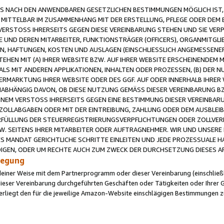
 NACH DEN ANWENDBAREN GESETZLICHEN BESTIMMUNGEN MÖGLICH IST, S
MITTELBAR IM ZUSAMMENHANG MIT DER ERSTELLUNG, PFLEGE ODER DEM BE
ERSTOSS IHRERSEITS GEGEN DIESE VEREINBARUNG STEHEN UND SIE VERP
UND DEREN MITARBEITER, FUNKTIONSTRÄGER (OFFICERS), ORGANMITGLI
N, HAFTUNGEN, KOSTEN UND AUSLAGEN (EINSCHLIESSLICH ANGEMESSENE
HEN MIT (A) IHRER WEBSITE BZW. AUF IHRER WEBSITE ERSCHEINENDEM M
LS MIT ANDEREN APPLIKATIONEN, INHALTEN ODER PROZESSEN, (B) DER 
RMARKTUNG IHRER WEBSITE ODER DES GGF. AUF ODER INNERHALB IHRER W
ABHÄNGIG DAVON, OB DIESE NUTZUNG GEMÄSS DIESER VEREINBARUNG B
EINEM VERSTOSS IHRERSEITS GEGEN EINE BESTIMMUNG DIESER VEREINBARU
D ZOLLABGABEN ODER MIT DER EINTREIBUNG, ZAHLUNG ODER DEM AUSBLEI
FÜLLUNG DER STEUERREGISTRIERUNGSVERPFLICHTUNGEN ODER ZOLLVERPF
W. SEITENS IHRER MITARBEITER ODER AUFTRAGNEHMER. WIR UND UNSERE
ES MANDAT GERICHTLICHE SCHRITTE EINLEITEN UND JEDE PROZESSUALE 
GEN, ODER UM RECHTE AUCH ZUM ZWECK DER DURCHSETZUNG DIESES AR
ilegung
endeiner Weise mit dem Partnerprogramm oder dieser Vereinbarung (einschließl
ieser Vereinbarung durchgeführten Geschäften oder Tätigkeiten oder Ihrer 
iegt den für die jeweilige Amazon-Website einschlägigen Bestimmungen z