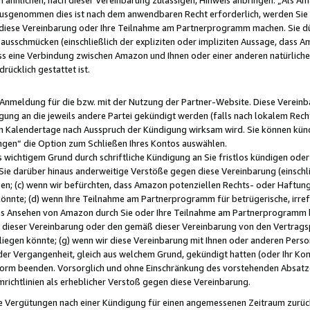
usgenommen dies ist nach dem anwendbaren Recht erforderlich, werden Sie 
f diese Vereinbarung oder Ihre Teilnahme am Partnerprogramm machen. Sie d
usschmücken (einschließlich der expliziten oder impliziten Aussage, dass A
 eine Verbindung zwischen Amazon und Ihnen oder einer anderen natürlichen 
rücklich gestattet ist.
r Anmeldung für die bzw. mit der Nutzung der Partner-Website. Diese Vereinb
gung an die jeweils andere Partei gekündigt werden (falls nach lokalem Rech
n Kalendertage nach Ausspruch der Kündigung wirksam wird. Sie können kündi
ngen“ die Option zum Schließen Ihres Kontos auswählen.
 wichtigem Grund durch schriftliche Kündigung an Sie fristlos kündigen oder I
 Sie darüber hinaus anderweitige Verstöße gegen diese Vereinbarung (einschli
ben; (c) wenn wir befürchten, dass Amazon potenziellen Rechts- oder Haftu
nnte; (d) wenn Ihre Teilnahme am Partnerprogramm für betrügerische, irref
das Ansehen von Amazon durch Sie oder Ihre Teilnahme am Partnerprogramm b
ieser Vereinbarung oder den gemäß dieser Vereinbarung von den Vertragspa
liegen könnte; (g) wenn wir diese Vereinbarung mit Ihnen oder anderen Perso
 der Vergangenheit, gleich aus welchem Grund, gekündigt hatten (oder Ihr Ko
rm beenden. Vorsorglich und ohne Einschränkung des vorstehenden Absatzes
richtlinien als erheblicher Verstoß gegen diese Vereinbarung.
e Vergütungen nach einer Kündigung für einen angemessenen Zeitraum zurückb