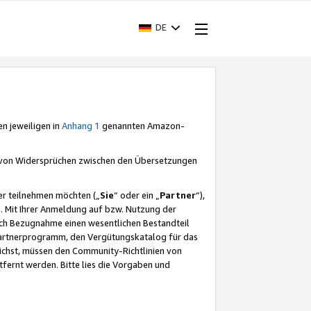
DE
en jeweiligen in
Anhang 1
genannten Amazon-
e von Widersprüchen zwischen den Übersetzungen
er teilnehmen möchten („
Sie
“ oder ein „
Partner
“),
. Mit Ihrer Anmeldung auf bzw. Nutzung der
durch Bezugnahme einen wesentlichen Bestandteil
 Partnerprogramm, den Vergütungskatalog für das
ichst, müssen den Community-Richtlinien von
fernt werden. Bitte lies die Vorgaben und