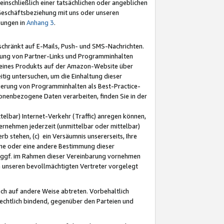
nschließlich einer tatsächlichen oder angeblichen
Geschäftsbeziehung mit uns oder unseren
mungen in
Anhang 3
.
schränkt auf E-Mails, Push- und SMS-Nachrichten.
ellung von Partner-Links und Programminhalten
 eines Produkts auf der Amazon-Website über
tig untersuchen, um die Einhaltung dieser
ntierung von Programminhalten als Best-Practice-
sonenbezogene Daten verarbeiten, finden Sie in der
telbar) Internet-Verkehr (Traffic) anregen können,
rnehmen jederzeit (unmittelbar oder mittelbar)
b stehen, (c) ein Versäumnis unsererseits, Ihre
fene oder eine andere Bestimmung dieser
r ggf. im Rahmen dieser Vereinbarung vornehmen
ch unseren bevollmächtigten Vertreter vorgelegt
ch auf andere Weise abtreten. Vorbehaltlich
rechtlich bindend, gegenüber den Parteien und