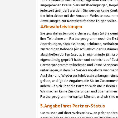
angegebenen Preise, Verkaufsbedingungen, Regeln
jederzeit geändert werden. Sie werden keine Konta
der Interaktion mit der Amazon-Website zusamme
Anweisungen zur Kontaktaufnahme folgen sollte.
4.Gewährleistungen
Sie gewährleisten und sichern zu, dass (a) Sie g
Ihre Teilnahme am Partnerprogramm noch die Erst
Anordnungen, Konzessionen, Richtlinien, Verhalten
zuständigen Behörde (einschließlich der Bestimmu
abschließen dürfen (also z. B. nicht minderjährig
eigenständig geprüft haben und sich nicht auf Zusi
Partnerprogramm teilnehmen und keine Servicean
unterliegen, in dem Sie Serviceangebote wahrneh
Ausfuhr- und Wiederausfuhrbeschränkungen einhal
gelten, und (g) die Angaben, die Sie im Zusammen
indem Sie sich über die Partner-Website in Ihrem
Wir machen keine Zusicherungen und übernehmen 
Partnerprogramm erwarten können, und wir sind n
5.Angabe Ihres Partner-Status
Sie müssen auf Ihrer Website bzw. an jeder ander
deutlich den folgenden oder einen im Wesentlichen