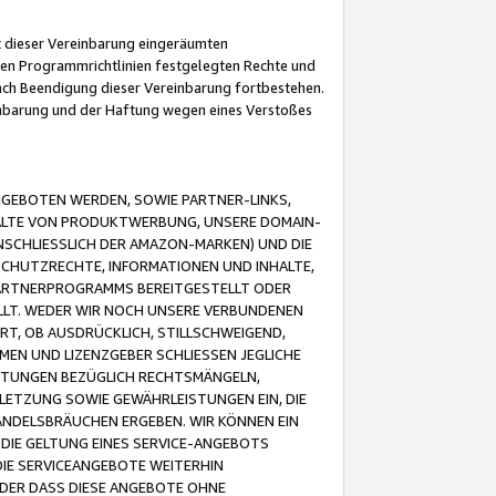
it dieser Vereinbarung eingeräumten
 den Programmrichtlinien festgelegten Rechte und
 nach Beendigung dieser Vereinbarung fortbestehen.
einbarung und der Haftung wegen eines Verstoßes
GEBOTEN WERDEN, SOWIE PARTNER-LINKS,
ALTE VON PRODUKTWERBUNG, UNSERE DOMAIN-
SCHLIESSLICH DER AMAZON-MARKEN) UND DIE
SCHUTZRECHTE, INFORMATIONEN UND INHALTE,
PARTNERPROGRAMMS BEREITGESTELLT ODER
ELLT. WEDER WIR NOCH UNSERE VERBUNDENEN
T, OB AUSDRÜCKLICH, STILLSCHWEIGEND,
MEN UND LIZENZGEBER SCHLIESSEN JEGLICHE
ISTUNGEN BEZÜGLICH RECHTSMÄNGELN,
LETZUNG SOWIE GEWÄHRLEISTUNGEN EIN, DIE
ANDELSBRÄUCHEN ERGEBEN. WIR KÖNNEN EIN
 DIE GELTUNG EINES SERVICE-ANGEBOTS
IE SERVICEANGEBOTE WEITERHIN
ODER DASS DIESE ANGEBOTE OHNE