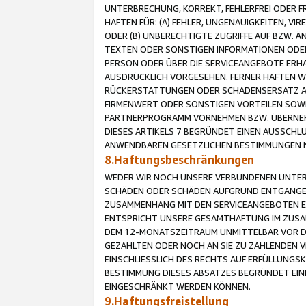
UNTERBRECHUNG, KORREKT, FEHLERFREI ODER 
HAFTEN FÜR: (A) FEHLER, UNGENAUIGKEITEN, 
ODER (B) UNBERECHTIGTE ZUGRIFFE AUF BZW. 
TEXTEN ODER SONSTIGEN INFORMATIONEN ODER 
PERSON ODER ÜBER DIE SERVICEANGEBOTE ERHA
AUSDRÜCKLICH VORGESEHEN. FERNER HAFTEN 
RÜCKERSTATTUNGEN ODER SCHADENSERSATZ AU
FIRMENWERT ODER SONSTIGEN VORTEILEN SOWIE
PARTNERPROGRAMM VORNEHMEN BZW. ÜBERNEHM
DIESES ARTIKELS 7 BEGRÜNDET EINEN AUSSCH
ANWENDBAREN GESETZLICHEN BESTIMMUNGEN 
8.Haftungsbeschränkungen
WEDER WIR NOCH UNSERE VERBUNDENEN UNTERN
SCHÄDEN ODER SCHÄDEN AUFGRUND ENTGANGENE
ZUSAMMENHANG MIT DEN SERVICEANGEBOTEN EN
ENTSPRICHT UNSERE GESAMTHAFTUNG IM ZUSAM
DEM 12-MONATSZEITRAUM UNMITTELBAR VOR DE
GEZAHLTEN ODER NOCH AN SIE ZU ZAHLENDEN V
EINSCHLIESSLICH DES RECHTS AUF ERFÜLLUNGS
BESTIMMUNG DIESES ABSATZES BEGRÜNDET EI
EINGESCHRÄNKT WERDEN KÖNNEN.
9.Haftungsfreistellung