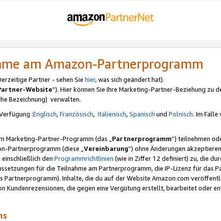
nahme am Amazon-Partnerprogramm
rzeitige Partner - sehen Sie
hier
, was sich geändert hat).
Partner-Website
“). Hier können Sie Ihre Marketing-Partner-Beziehung zu d
iche Bezeichnung) verwalten.
Verfügung :
Englisch
,
Französisch
,
Italienisch
,
Spanisch
und
Polnisch
. Im Fall
erem Marketing-Partner-Programm (das „
Partnerprogramm
“) teilnehmen od
on-Partnerprogramm (diese „
Vereinbarung
“) ohne Änderungen akzeptieren
 einschließlich den
Programmrichtlinien
(wie in Ziffer 12 definiert) zu, die 
raussetzungen für die Teilnahme am Partnerprogramm, die IP-Lizenz für das
s Partnerprogramm). Inhalte, die du auf der Website Amazon.com veröffentl
n Kundenrezensionen, die gegen eine Vergütung erstellt, bearbeitet oder ent
mms