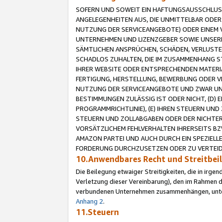
SOFERN UND SOWEIT EIN HAFTUNGSAUSSCHLUSS
ANGELEGENHEITEN AUS, DIE UNMITTELBAR ODER 
NUTZUNG DER SERVICEANGEBOTE) ODER EINEM V
UNTERNEHMEN UND LIZENZGEBER SOWIE UNSERE 
SÄMTLICHEN ANSPRÜCHEN, SCHÄDEN, VERLUSTE
SCHADLOS ZUHALTEN, DIE IM ZUSAMMENHANG STE
IHRER WEBSITE ODER ENTSPRECHENDEN MATERIA
FERTIGUNG, HERSTELLUNG, BEWERBUNG ODER VE
NUTZUNG DER SERVICEANGEBOTE UND ZWAR UN
BESTIMMUNGEN ZULÄSSIG IST ODER NICHT, (D) 
PROGRAMMRICHTLINIE), (E) IHREN STEUERN UN
STEUERN UND ZOLLABGABEN ODER DER NICHTER
VORSÄTZLICHEM FEHLVERHALTEN IHRERSEITS BZ
AMAZON PARTEI UND AUCH DURCH EIN SPEZIELL
FORDERUNG DURCHZUSETZEN ODER ZU VERTEIDI
10.Anwendbares Recht und Streitbe
Die Beilegung etwaiger Streitigkeiten, die in irg
Verletzung dieser Vereinbarung), den im Rahmen d
verbundenen Unternehmen zusammenhängen, unterl
Anhang 2
.
11.Steuern