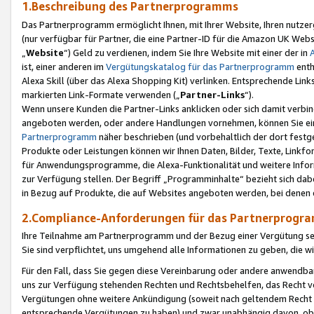
1.Beschreibung des Partnerprogramms
Das Partnerprogramm ermöglicht Ihnen, mit Ihrer Website, Ihren nutzer
(nur verfügbar für Partner, die eine Partner-ID für die Amazon UK We
„
Website
“) Geld zu verdienen, indem Sie Ihre Website mit einer der in
ist, einer anderen im
Vergütungskatalog für das Partnerprogramm
enth
Alexa Skill (über das Alexa Shopping Kit) verlinken. Entsprechende Lin
markierten Link-Formate verwenden („
Partner-Links
“).
Wenn unsere Kunden die Partner-Links anklicken oder sich damit verbi
angeboten werden, oder andere Handlungen vornehmen, können Sie eine
Partnerprogramm
näher beschrieben (und vorbehaltlich der dort festg
Produkte oder Leistungen können wir Ihnen Daten, Bilder, Texte, Linkfo
für Anwendungsprogramme, die Alexa-Funktionalität und weitere Inf
zur Verfügung stellen. Der Begriff „Programminhalte“ bezieht sich dabe
in Bezug auf Produkte, die auf Websites angeboten werden, bei denen 
2.Compliance-Anforderungen für das Partnerprog
Ihre Teilnahme am Partnerprogramm und der Bezug einer Vergütung setz
Sie sind verpflichtet, uns umgehend alle Informationen zu geben, die w
Für den Fall, dass Sie gegen diese Vereinbarung oder andere anwendba
uns zur Verfügung stehenden Rechten und Rechtsbehelfen, das Recht vo
Vergütungen ohne weitere Ankündigung (soweit nach geltendem Recht z
entsprechende Vergütungen zu haben) und zwar unabhängig davon, ob 