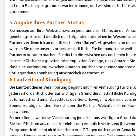
mit dem Partnerprogramm erwarten können, und wir sind nicht für etwa
vornehmen.
5.Angabe Ihres Partner-Status
Sie müssen auf Ihrer Website bzw. an jeder anderen Stelle, an der Am
genehmigt, klar und deutlich den folgenden oder einen im Wesentlichen
Partner verdiene ich an qualifizierten Verkäufen“. Abgesehen von die
werden Sie ohne unsere vorherige schriftliche Zustimmung keine weite
Partnerprogramm machen. Sie dürfen die zwischen uns und Ihnen best
(einschließlich der expliziten oder impliziten Aussage, dass Amazon Si
dass eine Verbindung zwischen Amazon und Ihnen oder einer anderen natü
vorliegenden Vereinbarung ausdrücklich gestattet ist.
6.Laufzeit und Kündigung
Die Laufzeit dieser Vereinbarung beginnt mit Ihrer Anmeldung für die 
jederzeit ordentlich oder aus wichtigem Grund durch schriftliche Kündi
automatisch und unter Ausschluss des Gerichtswegs), wobei eine solch
können kündigen, indem Sie sich über die Partner-Website in Ihrem Ko
auswählen.
Ferner können wir diese Vereinbarung jederzeit aus wichtigem Grund dur
Sie Ihre Pflichten aus dieser Vereinbarung erheblich verletzen; (b) wen
Programmrichtlinien) nicht innerhalb von 7 Tagen nach unserer Benachr
oder Haftungsansprüchen im Zusammenhang mit Ihrer Teilnahme am Pa