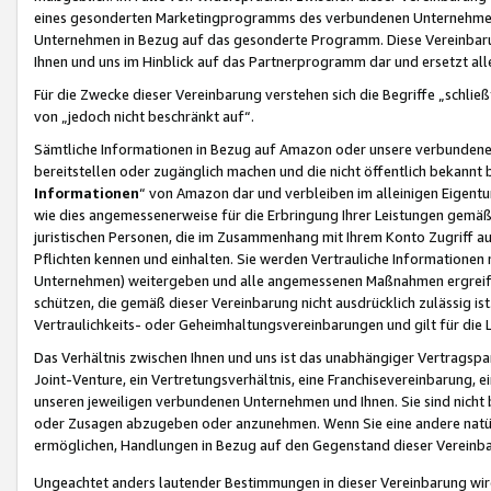
eines gesonderten Marketingprogramms des verbundenen Unternehmens
Unternehmen in Bezug auf das gesonderte Programm. Diese Vereinbarung
Ihnen und uns im Hinblick auf das Partnerprogramm dar und ersetzt al
Für die Zwecke dieser Vereinbarung verstehen sich die Begriffe „schließ
von „jedoch nicht beschränkt auf“.
Sämtliche Informationen in Bezug auf Amazon oder unsere verbunde
bereitstellen oder zugänglich machen und die nicht öffentlich bekannt bz
Informationen
“ von Amazon dar und verbleiben im alleinigen Eigent
wie dies angemessenerweise für die Erbringung Ihrer Leistungen gemäß d
juristischen Personen, die im Zusammenhang mit Ihrem Konto Zugriff au
Pflichten kennen und einhalten. Sie werden Vertrauliche Informationen 
Unternehmen) weitergeben und alle angemessenen Maßnahmen ergreifen
schützen, die gemäß dieser Vereinbarung nicht ausdrücklich zulässig is
Vertraulichkeits- oder Geheimhaltungsvereinbarungen und gilt für die
Das Verhältnis zwischen Ihnen und uns ist das unabhängiger Vertragspa
Joint-Venture, ein Vertretungsverhältnis, eine Franchisevereinbarung, 
unseren jeweiligen verbundenen Unternehmen und Ihnen. Sie sind ni
oder Zusagen abzugeben oder anzunehmen. Wenn Sie eine andere natürli
ermöglichen, Handlungen in Bezug auf den Gegenstand dieser Vereinbar
Ungeachtet anders lautender Bestimmungen in dieser Vereinbarung wird