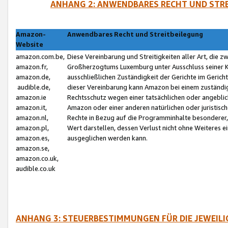
ANHANG 2: ANWENDBARES RECHT UND STRE
Amazon-
Anwendbares Recht und Streitbeilegung
Website
amazon.com.be,
Diese Vereinbarung und Streitigkeiten aller Art, die 
amazon.fr,
Großherzogtums Luxemburg unter Ausschluss seiner Kol
amazon.de,
ausschließlichen Zuständigkeit der Gerichte im Geri
audible.de,
dieser Vereinbarung kann Amazon bei einem zuständig
amazon.ie
Rechtsschutz wegen einer tatsächlichen oder angebli
amazon.it,
Amazon oder einer anderen natürlichen oder juristisc
amazon.nl,
Rechte in Bezug auf die Programminhalte besonderer,
amazon.pl,
Wert darstellen, dessen Verlust nicht ohne Weiteres e
amazon.es,
ausgeglichen werden kann.
amazon.se,
amazon.co.uk,
audible.co.uk
ANHANG 3: STEUERBESTIMMUNGEN FÜR DIE JEWEIL