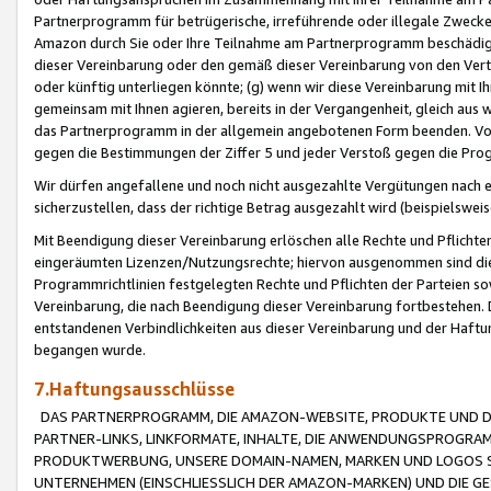
Partnerprogramm für betrügerische, irreführende oder illegale Zwecke
Amazon durch Sie oder Ihre Teilnahme am Partnerprogramm beschädig
dieser Vereinbarung oder den gemäß dieser Vereinbarung von den Vertr
oder künftig unterliegen könnte; (g) wenn wir diese Vereinbarung mit I
gemeinsam mit Ihnen agieren, bereits in der Vergangenheit, gleich aus
das Partnerprogramm in der allgemein angebotenen Form beenden. Vors
gegen die Bestimmungen der Ziffer 5 und jeder Verstoß gegen die Prog
Wir dürfen angefallene und noch nicht ausgezahlte Vergütungen nach 
sicherzustellen, dass der richtige Betrag ausgezahlt wird (beispielsw
Mit Beendigung dieser Vereinbarung erlöschen alle Rechte und Pflichte
eingeräumten Lizenzen/Nutzungsrechte; hiervon ausgenommen sind die in 
Programmrichtlinien festgelegten Rechte und Pflichten der Parteien sow
Vereinbarung, die nach Beendigung dieser Vereinbarung fortbestehen. D
entstandenen Verbindlichkeiten aus dieser Vereinbarung und der Haft
begangen wurde.
7.Haftungsausschlüsse
DAS PARTNERPROGRAMM, DIE AMAZON-WEBSITE, PRODUKTE UND DI
PARTNER-LINKS, LINKFORMATE, INHALTE, DIE ANWENDUNGSPROGR
PRODUKTWERBUNG, UNSERE DOMAIN-NAMEN, MARKEN UND LOGOS S
UNTERNEHMEN (EINSCHLIESSLICH DER AMAZON-MARKEN) UND DIE GE