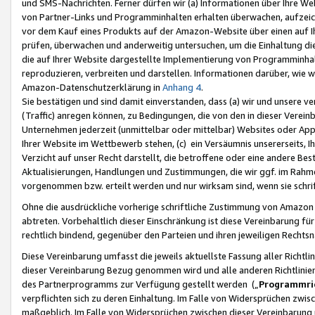
und SMS-Nachrichten. Ferner dürfen wir (a) Informationen über Ihre We
von Partner-Links und Programminhalten erhalten überwachen, aufzei
vor dem Kauf eines Produkts auf der Amazon-Website über einen auf Ih
prüfen, überwachen und anderweitig untersuchen, um die Einhaltung dies
die auf Ihrer Website dargestellte Implementierung von Programminhalt
reproduzieren, verbreiten und darstellen. Informationen darüber, wie w
Amazon-Datenschutzerklärung in
Anhang 4
.
Sie bestätigen und sind damit einverstanden, dass (a) wir und unsere 
(Traffic) anregen können, zu Bedingungen, die von den in dieser Vere
Unternehmen jederzeit (unmittelbar oder mittelbar) Websites oder Appl
Ihrer Website im Wettbewerb stehen, (c) ein Versäumnis unsererseits, I
Verzicht auf unser Recht darstellt, die betroffene oder eine andere B
Aktualisierungen, Handlungen und Zustimmungen, die wir ggf. im Rahme
vorgenommen bzw. erteilt werden und nur wirksam sind, wenn sie schri
Ohne die ausdrückliche vorherige schriftliche Zustimmung von Amazon
abtreten. Vorbehaltlich dieser Einschränkung ist diese Vereinbarung f
rechtlich bindend, gegenüber den Parteien und ihren jeweiligen Rech
Diese Vereinbarung umfasst die jeweils aktuellste Fassung aller Richtli
dieser Vereinbarung Bezug genommen wird und alle anderen Richtlinie
des Partnerprogramms zur Verfügung gestellt werden („
Programmric
verpflichten sich zu deren Einhaltung. Im Falle von Widersprüchen zwi
maßgeblich. Im Falle von Widersprüchen zwischen dieser Vereinbarun