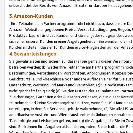
unbeschadet des Rechts von Amazon, Ersatz für darüber hinausgehen
3.Amazon-Kunden
Ihre Teilnahme am Partnerprogramm führt nicht dazu, dass unsere Kun
Amazon-Website angegebenen Preise, Verkaufsbedingungen, Regeln, Ri
Produktverkäufe für diese Kunden und können jederzeit geändert werde
sich einer unserer Kunden in einer Angelegenheit an Sie wenden, die 
Kunden mitteilen, dass er für Kundenservice-Fragen den auf der Ama
4.Gewährleistungen
Sie gewährleisten und sichern zu, dass (a) Sie gemäß dieser Vereinba
betreiben werden; (b) weder Ihre Teilnahme am Partnerprogramm noch d
Bestimmungen, Verordnungen, Vorschriften, Anordnungen, Konzessionen,
Gerichtsurteile und -beschlüsse oder andere Auflagen einer für Sie zu
Datenschutz, Werbung und Marketing) verstoßen; (c) Sie rechtswirksam 
nicht geschäftsfähig sind); (d) Sie den Nutzen der Teilnahme am Partne
Zusicherungen, Garantien oder Aussagen verlassen, die in dieser Verein
teilnehmen und keine Serviceangebote nutzen, wenn Sie US-Handelssa
unterliegen, in dem Sie Serviceangebote wahrnehmen; (f) Sie alle US
amerikanische Ausfuhr- und Wiederausfuhrbeschränkungen einhalten, 
Technologie und Leistungen gelten, und (g) die Angaben, die Sie im 
sind. Sie können Ihre Angaben aktualisieren, indem Sie sich über die 
Wir machen keine Zusicherungen und übernehmen keine Gewährleistun