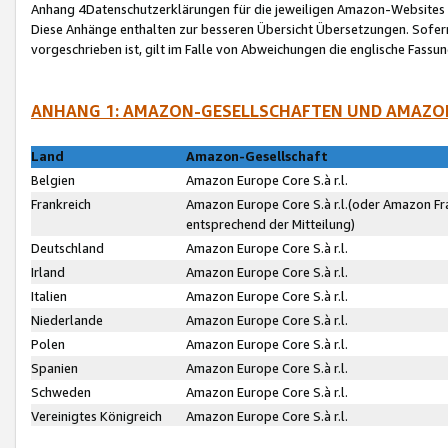
Anhang 4Datenschutzerklärungen für die jeweiligen Amazon-Websites
Diese Anhänge enthalten zur besseren Übersicht Übersetzungen. Sofe
vorgeschrieben ist, gilt im Falle von Abweichungen die englische Fass
ANHANG 1: AMAZON-GESELLSCHAFTEN UND AMAZO
Land
Amazon-Gesellschaft
Belgien
Amazon Europe Core S.à r.l.
Frankreich
Amazon Europe Core S.à r.l.(oder Amazon Fr
entsprechend der Mitteilung)
Deutschland
Amazon Europe Core S.à r.l.
Irland
Amazon Europe Core S.à r.l.
Italien
Amazon Europe Core S.à r.l.
Niederlande
Amazon Europe Core S.à r.l.
Polen
Amazon Europe Core S.à r.l.
Spanien
Amazon Europe Core S.à r.l.
Schweden
Amazon Europe Core S.à r.l.
Vereinigtes Königreich
Amazon Europe Core S.à r.l.