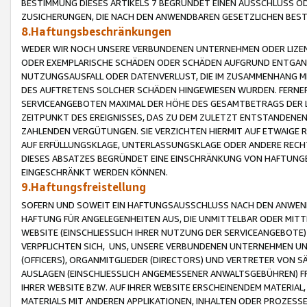
BESTIMMUNG DIESES ARTIKELS 7 BEGRÜNDET EINEN AUSSCHLUSS 
ZUSICHERUNGEN, DIE NACH DEN ANWENDBAREN GESETZLICHEN BE
8.Haftungsbeschränkungen
WEDER WIR NOCH UNSERE VERBUNDENEN UNTERNEHMEN ODER LIZEN
ODER EXEMPLARISCHE SCHÄDEN ODER SCHÄDEN AUFGRUND ENTGANG
NUTZUNGSAUSFALL ODER DATENVERLUST, DIE IM ZUSAMMENHANG MI
DES AUFTRETENS SOLCHER SCHÄDEN HINGEWIESEN WURDEN. FERN
SERVICEANGEBOTEN MAXIMAL DER HÖHE DES GESAMTBETRAGS DER 
ZEITPUNKT DES EREIGNISSES, DAS ZU DEM ZULETZT ENTSTANDENE
ZAHLENDEN VERGÜTUNGEN. SIE VERZICHTEN HIERMIT AUF ETWAIGE 
AUF ERFÜLLUNGSKLAGE, UNTERLASSUNGSKLAGE ODER ANDERE RECHT
DIESES ABSATZES BEGRÜNDET EINE EINSCHRÄNKUNG VON HAFTUNG
EINGESCHRÄNKT WERDEN KÖNNEN.
9.Haftungsfreistellung
SOFERN UND SOWEIT EIN HAFTUNGSAUSSCHLUSS NACH DEN ANWENDB
HAFTUNG FÜR ANGELEGENHEITEN AUS, DIE UNMITTELBAR ODER MITT
WEBSITE (EINSCHLIESSLICH IHRER NUTZUNG DER SERVICEANGEBOTE)
VERPFLICHTEN SICH, UNS, UNSERE VERBUNDENEN UNTERNEHMEN UN
(OFFICERS), ORGANMITGLIEDER (DIRECTORS) UND VERTRETER VON 
AUSLAGEN (EINSCHLIESSLICH ANGEMESSENER ANWALTSGEBÜHREN) FR
IHRER WEBSITE BZW. AUF IHRER WEBSITE ERSCHEINENDEM MATERIAL
MATERIALS MIT ANDEREN APPLIKATIONEN, INHALTEN ODER PROZESSE