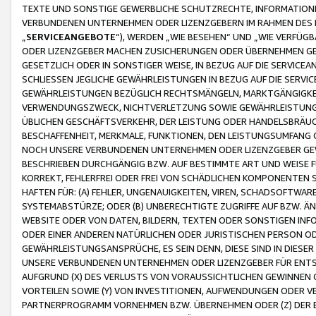
TEXTE UND SONSTIGE GEWERBLICHE SCHUTZRECHTE, INFORMATIONE
VERBUNDENEN UNTERNEHMEN ODER LIZENZGEBERN IM RAHMEN DES
„
SERVICEANGEBOTE
“), WERDEN „WIE BESEHEN“ UND „WIE VERFÜ
ODER LIZENZGEBER MACHEN ZUSICHERUNGEN ODER ÜBERNEHMEN GEW
GESETZLICH ODER IN SONSTIGER WEISE, IN BEZUG AUF DIE SERVI
SCHLIESSEN JEGLICHE GEWÄHRLEISTUNGEN IN BEZUG AUF DIE SERVI
GEWÄHRLEISTUNGEN BEZÜGLICH RECHTSMÄNGELN, MARKTGÄNGIGKEIT
VERWENDUNGSZWECK, NICHTVERLETZUNG SOWIE GEWÄHRLEISTUNGEN 
ÜBLICHEN GESCHÄFTSVERKEHR, DER LEISTUNG ODER HANDELSBRÄUCH
BESCHAFFENHEIT, MERKMALE, FUNKTIONEN, DEN LEISTUNGSUMFANG 
NOCH UNSERE VERBUNDENEN UNTERNEHMEN ODER LIZENZGEBER GEWÄ
BESCHRIEBEN DURCHGÄNGIG BZW. AUF BESTIMMTE ART UND WEISE
KORREKT, FEHLERFREI ODER FREI VON SCHÄDLICHEN KOMPONENTEN
HAFTEN FÜR: (A) FEHLER, UNGENAUIGKEITEN, VIREN, SCHADSOFTW
SYSTEMABSTÜRZE; ODER (B) UNBERECHTIGTE ZUGRIFFE AUF BZW. 
WEBSITE ODER VON DATEN, BILDERN, TEXTEN ODER SONSTIGEN INF
ODER EINER ANDEREN NATÜRLICHEN ODER JURISTISCHEN PERSON OD
GEWÄHRLEISTUNGSANSPRÜCHE, ES SEIN DENN, DIESE SIND IN DIES
UNSERE VERBUNDENEN UNTERNEHMEN ODER LIZENZGEBER FÜR EN
AUFGRUND (X) DES VERLUSTS VON VORAUSSICHTLICHEN GEWINNEN
VORTEILEN SOWIE (Y) VON INVESTITIONEN, AUFWENDUNGEN ODER VE
PARTNERPROGRAMM VORNEHMEN BZW. ÜBERNEHMEN ODER (Z) DER 