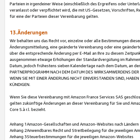
Parteien in irgendeiner Weise (einschließlich des Ergreifens oder Unt
veranlasst oder verpflichtet wird, die mit US-Gesetzen, Vorschriften,
für eine der Parteien dieser Vereinbarung gelten.
13.Änderungen
Wir behalten uns das Recht vor, einzelne oder alle Bestimmungen diese
Änderungsmitteilung, eine geänderte Vereinbarung oder eine geänderte 
über die entsprechende Änderung per E-Mail an Ihre zu diesem Zeitpun
ausgenommen etwaige Erhöhungen der Standardvergütung im Rahmen
Datum, jedoch frühestens sieben Kalendertage nach dem Datum, an de
PARTNERPROGRAMM NACH DEM DATUM DES WIRKSAMWERDENS DER Ä
WENN SIE MIT EINER ÄNDERUNG NICHT EINVERSTANDEN SIND, HABEN S
KÜNDIGEN.
Wenn Sie diese Vereinbarung mit Amazon France Services SAS geschlo
gelten zukünftige Änderungen an dieser Vereinbarung für Sie und Ama
Core S.à r.l. bezieht.
Anhang 1Amazon-Gesellschaften und Amazon-Websites nach Ländern
Anhang 2Anwendbares Recht und Streitbeilegung für die jeweiligen 
Anhang 3Steuerbestimmungen für die jeweiligen Amazon-Websites