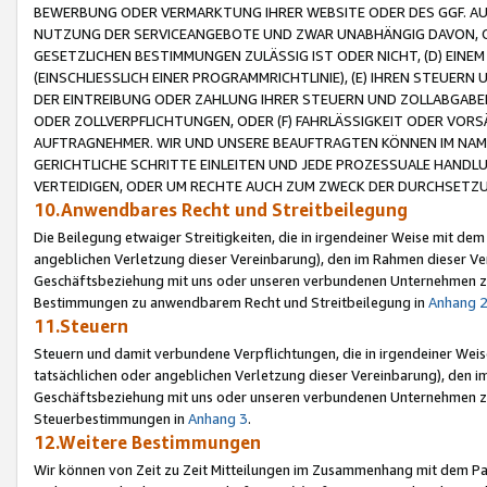
BEWERBUNG ODER VERMARKTUNG IHRER WEBSITE ODER DES GGF. AUF 
NUTZUNG DER SERVICEANGEBOTE UND ZWAR UNABHÄNGIG DAVON, O
GESETZLICHEN BESTIMMUNGEN ZULÄSSIG IST ODER NICHT, (D) EINE
(EINSCHLIESSLICH EINER PROGRAMMRICHTLINIE), (E) IHREN STEUER
DER EINTREIBUNG ODER ZAHLUNG IHRER STEUERN UND ZOLLABGAB
ODER ZOLLVERPFLICHTUNGEN, ODER (F) FAHRLÄSSIGKEIT ODER VORS
AUFTRAGNEHMER. WIR UND UNSERE BEAUFTRAGTEN KÖNNEN IM NAME
GERICHTLICHE SCHRITTE EINLEITEN UND JEDE PROZESSUALE HAND
VERTEIDIGEN, ODER UM RECHTE AUCH ZUM ZWECK DER DURCHSETZU
10.Anwendbares Recht und Streitbeilegung
Die Beilegung etwaiger Streitigkeiten, die in irgendeiner Weise mit de
angeblichen Verletzung dieser Vereinbarung), den im Rahmen dieser Ve
Geschäftsbeziehung mit uns oder unseren verbundenen Unternehmen zu
Bestimmungen zu anwendbarem Recht und Streitbeilegung in
Anhang 
11.Steuern
Steuern und damit verbundene Verpflichtungen, die in irgendeiner Wei
tatsächlichen oder angeblichen Verletzung dieser Vereinbarung), den 
Geschäftsbeziehung mit uns oder unseren verbundenen Unternehmen z
Steuerbestimmungen in
Anhang 3
.
12.Weitere Bestimmungen
Wir können von Zeit zu Zeit Mitteilungen im Zusammenhang mit dem Par