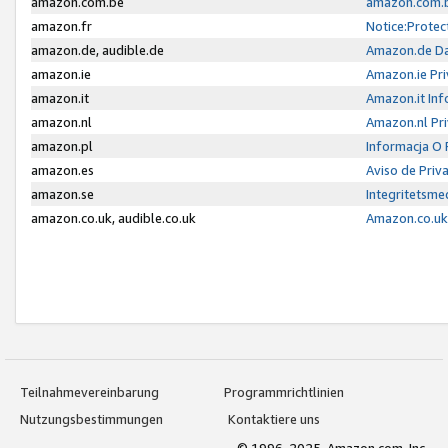
amazon.com.be
amazon.com.b
amazon.fr
Notice:Protec
amazon.de, audible.de
Amazon.de Da
amazon.ie
Amazon.ie Pri
amazon.it
Amazon.it Inf
amazon.nl
Amazon.nl Pri
amazon.pl
Informacja O
amazon.es
Aviso de Priv
amazon.se
Integritetsm
amazon.co.uk, audible.co.uk
Amazon.co.uk 
Teilnahmevereinbarung
Programmrichtlinien
Nutzungsbestimmungen
Kontaktiere uns