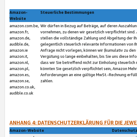
Amazon-
Steuerliche Bestimmungen
Website
amazon.com.be,
Wir dürfen in Bezug auf Beträge, auf deren Auszahlun
amazon.fr,
vornehmen, zu denen wir gesetzlich verpflichtet sind
amazon.de,
stellen die vollständige Zahlung und Abgeltung der 
audible.de,
gelegentlich steuerlich relevante Informationen von I
amazon.ie
Anfrage nicht vorlegen, können wir (kumulativ zu de
amazon.it,
Vergütung so lange einbehalten, bis Sie uns diese Inf
amazon.nl,
dass wir Sie betreffend nicht zur Einholung steuerlich 
amazon.pl,
könnten Sie gesetzlich verpflichtet sein, Amazon Meh
amazon.es,
Anforderungen an eine gültige MwSt.-Rechnung erfüllt
amazon.se,
zahlen.
amazon.co.uk,
audible.co.uk
ANHANG 4: DATENSCHUTZERKLÄRUNG FÜR DIE JEWE
Amazon-Website
Datenschutz