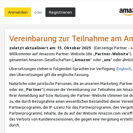
Anmelden
Registrieren
oder
Vereinbarung zur Teilnahme am 
zuletzt aktualisiert am
:
15. Oktober 2025
(Derzeitige Partner - 
Willkommen auf Amazons Partner-Website (die „
Partner-Website
“)
genannten Amazon-Gesellschaften („
Amazon
“ oder „
uns
“ oder ähnli
Übersetzungen stehen in folgenden Sprachen zur Verfügung :
Englisch
,
den Übersetzungen gilt die englische Fassung.
Natürliche oder juristische Personen, die an unserem Marketing-Partn
oder ein „
Partner
“), müssen die Vereinbarung zur Teilnahme am Ama
Ihrer Anmeldung auf bzw. Nutzung der Partner-Website stimmen Sie die
zu, die durch Bezugnahme einen wesentlichen Bestandteil dieser Verei
Partnerprogramm, die IP-Lizenz für das Partnerprogramm, den Vergütu
Partnerprogramm). Inhalte, die du auf der Website Amazon.com veröffe
des Verbots von Kundenrezensionen, die gegen eine Vergütung erstellt, 
durch.