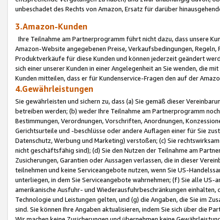
unbeschadet des Rechts von Amazon, Ersatz für darüber hinausgehen
3.Amazon-Kunden
Ihre Teilnahme am Partnerprogramm führt nicht dazu, dass unsere Kun
Amazon-Website angegebenen Preise, Verkaufsbedingungen, Regeln, Ri
Produktverkäufe für diese Kunden und können jederzeit geändert werde
sich einer unserer Kunden in einer Angelegenheit an Sie wenden, die 
Kunden mitteilen, dass er für Kundenservice-Fragen den auf der Ama
4.Gewährleistungen
Sie gewährleisten und sichern zu, dass (a) Sie gemäß dieser Vereinba
betreiben werden; (b) weder Ihre Teilnahme am Partnerprogramm noch d
Bestimmungen, Verordnungen, Vorschriften, Anordnungen, Konzessionen,
Gerichtsurteile und -beschlüsse oder andere Auflagen einer für Sie zu
Datenschutz, Werbung und Marketing) verstoßen; (c) Sie rechtswirksam 
nicht geschäftsfähig sind); (d) Sie den Nutzen der Teilnahme am Partne
Zusicherungen, Garantien oder Aussagen verlassen, die in dieser Verein
teilnehmen und keine Serviceangebote nutzen, wenn Sie US-Handelssa
unterliegen, in dem Sie Serviceangebote wahrnehmen; (f) Sie alle US
amerikanische Ausfuhr- und Wiederausfuhrbeschränkungen einhalten, 
Technologie und Leistungen gelten, und (g) die Angaben, die Sie im 
sind. Sie können Ihre Angaben aktualisieren, indem Sie sich über die 
Wir machen keine Zusicherungen und übernehmen keine Gewährleistun