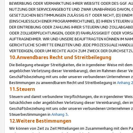
BEWERBUNG ODER VERMARKTUNG IHRER WEBSITE ODER DES GGF. AUF 
NUTZUNG DER SERVICEANGEBOTE UND ZWAR UNABHÄNGIG DAVON, O
GESETZLICHEN BESTIMMUNGEN ZULÄSSIG IST ODER NICHT, (D) EINE
(EINSCHLIESSLICH EINER PROGRAMMRICHTLINIE), (E) IHREN STEUER
DER EINTREIBUNG ODER ZAHLUNG IHRER STEUERN UND ZOLLABGAB
ODER ZOLLVERPFLICHTUNGEN, ODER (F) FAHRLÄSSIGKEIT ODER VORS
AUFTRAGNEHMER. WIR UND UNSERE BEAUFTRAGTEN KÖNNEN IM NAME
GERICHTLICHE SCHRITTE EINLEITEN UND JEDE PROZESSUALE HAND
VERTEIDIGEN, ODER UM RECHTE AUCH ZUM ZWECK DER DURCHSETZU
10.Anwendbares Recht und Streitbeilegung
Die Beilegung etwaiger Streitigkeiten, die in irgendeiner Weise mit de
angeblichen Verletzung dieser Vereinbarung), den im Rahmen dieser Ve
Geschäftsbeziehung mit uns oder unseren verbundenen Unternehmen zu
Bestimmungen zu anwendbarem Recht und Streitbeilegung in
Anhang 
11.Steuern
Steuern und damit verbundene Verpflichtungen, die in irgendeiner Wei
tatsächlichen oder angeblichen Verletzung dieser Vereinbarung), den 
Geschäftsbeziehung mit uns oder unseren verbundenen Unternehmen z
Steuerbestimmungen in
Anhang 3
.
12.Weitere Bestimmungen
Wir können von Zeit zu Zeit Mitteilungen im Zusammenhang mit dem Par