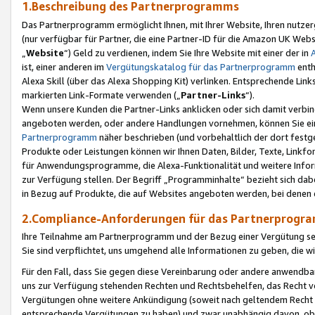
1.Beschreibung des Partnerprogramms
Das Partnerprogramm ermöglicht Ihnen, mit Ihrer Website, Ihren nutzer
(nur verfügbar für Partner, die eine Partner-ID für die Amazon UK We
„
Website
“) Geld zu verdienen, indem Sie Ihre Website mit einer der in
ist, einer anderen im
Vergütungskatalog für das Partnerprogramm
enth
Alexa Skill (über das Alexa Shopping Kit) verlinken. Entsprechende Lin
markierten Link-Formate verwenden („
Partner-Links
“).
Wenn unsere Kunden die Partner-Links anklicken oder sich damit verbi
angeboten werden, oder andere Handlungen vornehmen, können Sie eine
Partnerprogramm
näher beschrieben (und vorbehaltlich der dort festg
Produkte oder Leistungen können wir Ihnen Daten, Bilder, Texte, Linkfo
für Anwendungsprogramme, die Alexa-Funktionalität und weitere Inf
zur Verfügung stellen. Der Begriff „Programminhalte“ bezieht sich dabe
in Bezug auf Produkte, die auf Websites angeboten werden, bei denen 
2.Compliance-Anforderungen für das Partnerprog
Ihre Teilnahme am Partnerprogramm und der Bezug einer Vergütung setz
Sie sind verpflichtet, uns umgehend alle Informationen zu geben, die w
Für den Fall, dass Sie gegen diese Vereinbarung oder andere anwendba
uns zur Verfügung stehenden Rechten und Rechtsbehelfen, das Recht vo
Vergütungen ohne weitere Ankündigung (soweit nach geltendem Recht z
entsprechende Vergütungen zu haben) und zwar unabhängig davon, ob 