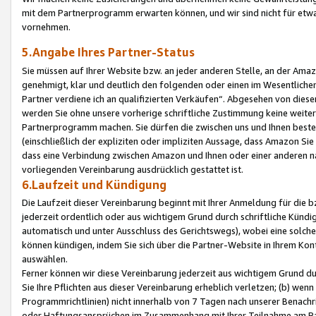
mit dem Partnerprogramm erwarten können, und wir sind nicht für etwa
vornehmen.
5.Angabe Ihres Partner-Status
Sie müssen auf Ihrer Website bzw. an jeder anderen Stelle, an der Am
genehmigt, klar und deutlich den folgenden oder einen im Wesentlichen
Partner verdiene ich an qualifizierten Verkäufen“. Abgesehen von die
werden Sie ohne unsere vorherige schriftliche Zustimmung keine weite
Partnerprogramm machen. Sie dürfen die zwischen uns und Ihnen best
(einschließlich der expliziten oder impliziten Aussage, dass Amazon Si
dass eine Verbindung zwischen Amazon und Ihnen oder einer anderen natü
vorliegenden Vereinbarung ausdrücklich gestattet ist.
6.Laufzeit und Kündigung
Die Laufzeit dieser Vereinbarung beginnt mit Ihrer Anmeldung für die 
jederzeit ordentlich oder aus wichtigem Grund durch schriftliche Kündi
automatisch und unter Ausschluss des Gerichtswegs), wobei eine solch
können kündigen, indem Sie sich über die Partner-Website in Ihrem Ko
auswählen.
Ferner können wir diese Vereinbarung jederzeit aus wichtigem Grund dur
Sie Ihre Pflichten aus dieser Vereinbarung erheblich verletzen; (b) wen
Programmrichtlinien) nicht innerhalb von 7 Tagen nach unserer Benachr
oder Haftungsansprüchen im Zusammenhang mit Ihrer Teilnahme am Pa