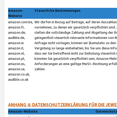
Amazon-
Steuerliche Bestimmungen
Website
amazon.com.be,
Wir dürfen in Bezug auf Beträge, auf deren Auszahlun
amazon.fr,
vornehmen, zu denen wir gesetzlich verpflichtet sind
amazon.de,
stellen die vollständige Zahlung und Abgeltung der 
audible.de,
gelegentlich steuerlich relevante Informationen von I
amazon.ie
Anfrage nicht vorlegen, können wir (kumulativ zu de
amazon.it,
Vergütung so lange einbehalten, bis Sie uns diese Inf
amazon.nl,
dass wir Sie betreffend nicht zur Einholung steuerlich 
amazon.pl,
könnten Sie gesetzlich verpflichtet sein, Amazon Meh
amazon.es,
Anforderungen an eine gültige MwSt.-Rechnung erfüllt
amazon.se,
zahlen.
amazon.co.uk,
audible.co.uk
ANHANG 4: DATENSCHUTZERKLÄRUNG FÜR DIE JEWE
Amazon-Website
Datenschutz