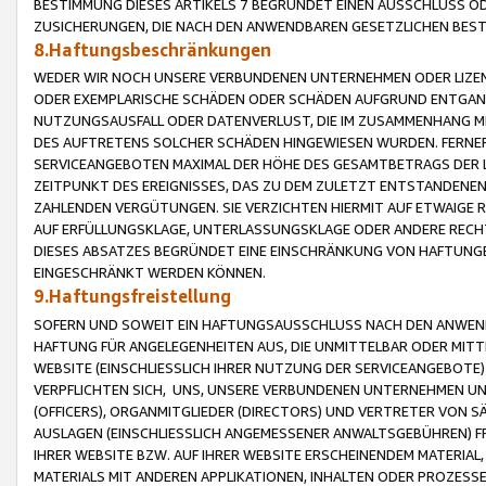
BESTIMMUNG DIESES ARTIKELS 7 BEGRÜNDET EINEN AUSSCHLUSS 
ZUSICHERUNGEN, DIE NACH DEN ANWENDBAREN GESETZLICHEN BE
8.Haftungsbeschränkungen
WEDER WIR NOCH UNSERE VERBUNDENEN UNTERNEHMEN ODER LIZEN
ODER EXEMPLARISCHE SCHÄDEN ODER SCHÄDEN AUFGRUND ENTGANG
NUTZUNGSAUSFALL ODER DATENVERLUST, DIE IM ZUSAMMENHANG MI
DES AUFTRETENS SOLCHER SCHÄDEN HINGEWIESEN WURDEN. FERN
SERVICEANGEBOTEN MAXIMAL DER HÖHE DES GESAMTBETRAGS DER 
ZEITPUNKT DES EREIGNISSES, DAS ZU DEM ZULETZT ENTSTANDENE
ZAHLENDEN VERGÜTUNGEN. SIE VERZICHTEN HIERMIT AUF ETWAIGE 
AUF ERFÜLLUNGSKLAGE, UNTERLASSUNGSKLAGE ODER ANDERE RECHT
DIESES ABSATZES BEGRÜNDET EINE EINSCHRÄNKUNG VON HAFTUNG
EINGESCHRÄNKT WERDEN KÖNNEN.
9.Haftungsfreistellung
SOFERN UND SOWEIT EIN HAFTUNGSAUSSCHLUSS NACH DEN ANWENDB
HAFTUNG FÜR ANGELEGENHEITEN AUS, DIE UNMITTELBAR ODER MITT
WEBSITE (EINSCHLIESSLICH IHRER NUTZUNG DER SERVICEANGEBOTE)
VERPFLICHTEN SICH, UNS, UNSERE VERBUNDENEN UNTERNEHMEN UN
(OFFICERS), ORGANMITGLIEDER (DIRECTORS) UND VERTRETER VON 
AUSLAGEN (EINSCHLIESSLICH ANGEMESSENER ANWALTSGEBÜHREN) FR
IHRER WEBSITE BZW. AUF IHRER WEBSITE ERSCHEINENDEM MATERIAL
MATERIALS MIT ANDEREN APPLIKATIONEN, INHALTEN ODER PROZESSE