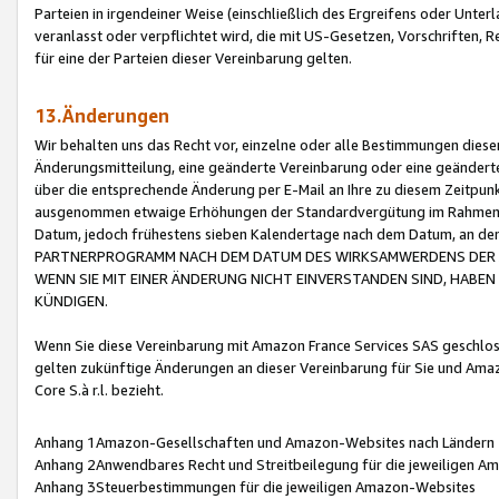
Parteien in irgendeiner Weise (einschließlich des Ergreifens oder Unt
veranlasst oder verpflichtet wird, die mit US-Gesetzen, Vorschriften,
für eine der Parteien dieser Vereinbarung gelten.
13.Änderungen
Wir behalten uns das Recht vor, einzelne oder alle Bestimmungen diese
Änderungsmitteilung, eine geänderte Vereinbarung oder eine geänderte 
über die entsprechende Änderung per E-Mail an Ihre zu diesem Zeitpun
ausgenommen etwaige Erhöhungen der Standardvergütung im Rahmen
Datum, jedoch frühestens sieben Kalendertage nach dem Datum, an de
PARTNERPROGRAMM NACH DEM DATUM DES WIRKSAMWERDENS DER Ä
WENN SIE MIT EINER ÄNDERUNG NICHT EINVERSTANDEN SIND, HABEN S
KÜNDIGEN.
Wenn Sie diese Vereinbarung mit Amazon France Services SAS geschlo
gelten zukünftige Änderungen an dieser Vereinbarung für Sie und Ama
Core S.à r.l. bezieht.
Anhang 1Amazon-Gesellschaften und Amazon-Websites nach Ländern
Anhang 2Anwendbares Recht und Streitbeilegung für die jeweiligen 
Anhang 3Steuerbestimmungen für die jeweiligen Amazon-Websites