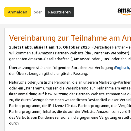
Anmelden
Registrieren
oder
Vereinbarung zur Teilnahme am 
zuletzt aktualisiert am
:
15. Oktober 2025
(Derzeitige Partner - 
Willkommen auf Amazons Partner-Website (die „
Partner-Website
“)
genannten Amazon-Gesellschaften („
Amazon
“ oder „
uns
“ oder ähnli
Übersetzungen stehen in folgenden Sprachen zur Verfügung :
Englisch
,
den Übersetzungen gilt die englische Fassung.
Natürliche oder juristische Personen, die an unserem Marketing-Partn
oder ein „
Partner
“), müssen die Vereinbarung zur Teilnahme am Ama
Ihrer Anmeldung auf bzw. Nutzung der Partner-Website stimmen Sie die
zu, die durch Bezugnahme einen wesentlichen Bestandteil dieser Verei
Partnerprogramm, die IP-Lizenz für das Partnerprogramm, den Vergütu
Partnerprogramm). Inhalte, die du auf der Website Amazon.com veröffe
des Verbots von Kundenrezensionen, die gegen eine Vergütung erstellt, 
durch.