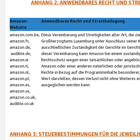
ANHANG 2: ANWENDBARES RECHT UND STRE
Amazon-
Anwendbares Recht und Streitbeilegung
Website
amazon.com.be,
Diese Vereinbarung und Streitigkeiten aller Art, die 
amazon.fr,
Großherzogtums Luxemburg unter Ausschluss seiner Kol
amazon.de,
ausschließlichen Zuständigkeit der Gerichte im Geri
audible.de,
dieser Vereinbarung kann Amazon bei einem zuständig
amazon.ie
Rechtsschutz wegen einer tatsächlichen oder angebli
amazon.it,
Amazon oder einer anderen natürlichen oder juristisc
amazon.nl,
Rechte in Bezug auf die Programminhalte besonderer,
amazon.pl,
Wert darstellen, dessen Verlust nicht ohne Weiteres e
amazon.es,
ausgeglichen werden kann.
amazon.se,
amazon.co.uk,
audible.co.uk
ANHANG 3: STEUERBESTIMMUNGEN FÜR DIE JEWEIL