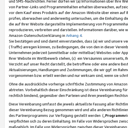
und SMS-Nachrichten. Ferner dürfen wir (a) Informationen über Ihre We
von Partner-Links und Programminhalten erhalten überwachen, aufzei
vor dem Kauf eines Produkts auf der Amazon-Website über einen auf Ih
prüfen, überwachen und anderweitig untersuchen, um die Einhaltung dies
die auf Ihrer Website dargestellte Implementierung von Programminhalt
reproduzieren, verbreiten und darstellen. Informationen darüber, wie w
Amazon-Datenschutzerklärung in
Anhang 4
.
Sie bestätigen und sind damit einverstanden, dass (a) wir und unsere 
(Traffic) anregen können, zu Bedingungen, die von den in dieser Vere
Unternehmen jederzeit (unmittelbar oder mittelbar) Websites oder Appl
Ihrer Website im Wettbewerb stehen, (c) ein Versäumnis unsererseits, I
Verzicht auf unser Recht darstellt, die betroffene oder eine andere B
Aktualisierungen, Handlungen und Zustimmungen, die wir ggf. im Rahme
vorgenommen bzw. erteilt werden und nur wirksam sind, wenn sie schri
Ohne die ausdrückliche vorherige schriftliche Zustimmung von Amazon
abtreten. Vorbehaltlich dieser Einschränkung ist diese Vereinbarung f
rechtlich bindend, gegenüber den Parteien und ihren jeweiligen Rech
Diese Vereinbarung umfasst die jeweils aktuellste Fassung aller Richtli
dieser Vereinbarung Bezug genommen wird und alle anderen Richtlinie
des Partnerprogramms zur Verfügung gestellt werden („
Programmric
verpflichten sich zu deren Einhaltung. Im Falle von Widersprüchen zwi
maßgeblich. Im Falle von Widersprüchen zwischen dieser Vereinbarun