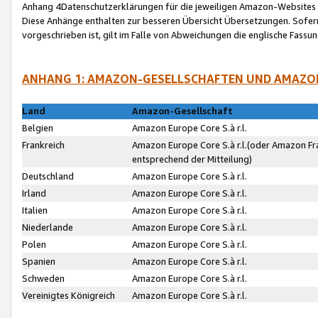
Anhang 4Datenschutzerklärungen für die jeweiligen Amazon-Websites
Diese Anhänge enthalten zur besseren Übersicht Übersetzungen. Sofe
vorgeschrieben ist, gilt im Falle von Abweichungen die englische Fass
ANHANG 1: AMAZON-GESELLSCHAFTEN UND AMAZO
Land
Amazon-Gesellschaft
Belgien
Amazon Europe Core S.à r.l.
Frankreich
Amazon Europe Core S.à r.l.(oder Amazon Fr
entsprechend der Mitteilung)
Deutschland
Amazon Europe Core S.à r.l.
Irland
Amazon Europe Core S.à r.l.
Italien
Amazon Europe Core S.à r.l.
Niederlande
Amazon Europe Core S.à r.l.
Polen
Amazon Europe Core S.à r.l.
Spanien
Amazon Europe Core S.à r.l.
Schweden
Amazon Europe Core S.à r.l.
Vereinigtes Königreich
Amazon Europe Core S.à r.l.