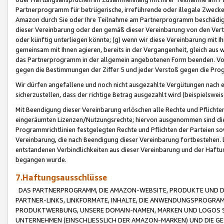
Partnerprogramm für betrügerische, irreführende oder illegale Zwecke
Amazon durch Sie oder Ihre Teilnahme am Partnerprogramm beschädig
dieser Vereinbarung oder den gemäß dieser Vereinbarung von den Vertr
oder künftig unterliegen könnte; (g) wenn wir diese Vereinbarung mit I
gemeinsam mit Ihnen agieren, bereits in der Vergangenheit, gleich aus
das Partnerprogramm in der allgemein angebotenen Form beenden. Vors
gegen die Bestimmungen der Ziffer 5 und jeder Verstoß gegen die Prog
Wir dürfen angefallene und noch nicht ausgezahlte Vergütungen nach 
sicherzustellen, dass der richtige Betrag ausgezahlt wird (beispielsw
Mit Beendigung dieser Vereinbarung erlöschen alle Rechte und Pflichte
eingeräumten Lizenzen/Nutzungsrechte; hiervon ausgenommen sind die in 
Programmrichtlinien festgelegten Rechte und Pflichten der Parteien sow
Vereinbarung, die nach Beendigung dieser Vereinbarung fortbestehen. D
entstandenen Verbindlichkeiten aus dieser Vereinbarung und der Haft
begangen wurde.
7.Haftungsausschlüsse
DAS PARTNERPROGRAMM, DIE AMAZON-WEBSITE, PRODUKTE UND DI
PARTNER-LINKS, LINKFORMATE, INHALTE, DIE ANWENDUNGSPROGR
PRODUKTWERBUNG, UNSERE DOMAIN-NAMEN, MARKEN UND LOGOS S
UNTERNEHMEN (EINSCHLIESSLICH DER AMAZON-MARKEN) UND DIE GE