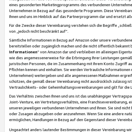
eines gesonderten Marketingprogramms des verbundenen Unternehmens
Unternehmen in Bezug auf das gesonderte Programm. Diese Vereinbarung
Ihnen und uns im Hinblick auf das Partnerprogramm dar und ersetzt al
Für die Zwecke dieser Vereinbarung verstehen sich die Begriffe „schließ
von „jedoch nicht beschränkt auf“.
Sämtliche Informationen in Bezug auf Amazon oder unsere verbunde
bereitstellen oder zugänglich machen und die nicht öffentlich bekannt bz
Informationen
“ von Amazon dar und verbleiben im alleinigen Eigent
wie dies angemessenerweise für die Erbringung Ihrer Leistungen gemäß d
juristischen Personen, die im Zusammenhang mit Ihrem Konto Zugriff au
Pflichten kennen und einhalten. Sie werden Vertrauliche Informationen 
Unternehmen) weitergeben und alle angemessenen Maßnahmen ergreifen
schützen, die gemäß dieser Vereinbarung nicht ausdrücklich zulässig is
Vertraulichkeits- oder Geheimhaltungsvereinbarungen und gilt für die
Das Verhältnis zwischen Ihnen und uns ist das unabhängiger Vertragspa
Joint-Venture, ein Vertretungsverhältnis, eine Franchisevereinbarung, 
unseren jeweiligen verbundenen Unternehmen und Ihnen. Sie sind ni
oder Zusagen abzugeben oder anzunehmen. Wenn Sie eine andere natürli
ermöglichen, Handlungen in Bezug auf den Gegenstand dieser Vereinbar
Ungeachtet anders lautender Bestimmungen in dieser Vereinbarung wird