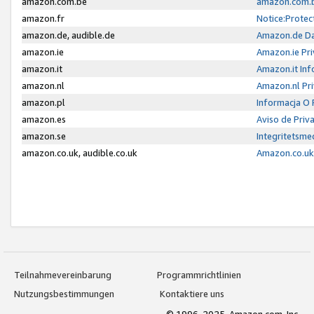
amazon.com.be
amazon.com.b
amazon.fr
Notice:Protec
amazon.de, audible.de
Amazon.de Da
amazon.ie
Amazon.ie Pri
amazon.it
Amazon.it Inf
amazon.nl
Amazon.nl Pri
amazon.pl
Informacja O
amazon.es
Aviso de Priv
amazon.se
Integritetsm
amazon.co.uk, audible.co.uk
Amazon.co.uk 
Teilnahmevereinbarung
Programmrichtlinien
Nutzungsbestimmungen
Kontaktiere uns