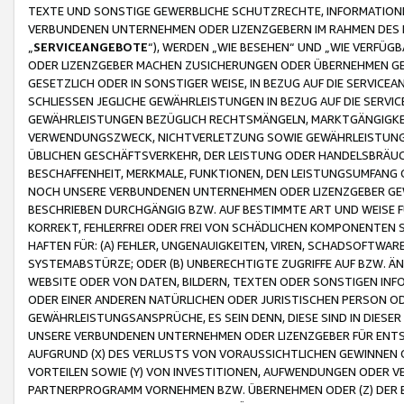
TEXTE UND SONSTIGE GEWERBLICHE SCHUTZRECHTE, INFORMATIONE
VERBUNDENEN UNTERNEHMEN ODER LIZENZGEBERN IM RAHMEN DES
„
SERVICEANGEBOTE
“), WERDEN „WIE BESEHEN“ UND „WIE VERFÜ
ODER LIZENZGEBER MACHEN ZUSICHERUNGEN ODER ÜBERNEHMEN GEW
GESETZLICH ODER IN SONSTIGER WEISE, IN BEZUG AUF DIE SERVI
SCHLIESSEN JEGLICHE GEWÄHRLEISTUNGEN IN BEZUG AUF DIE SERVI
GEWÄHRLEISTUNGEN BEZÜGLICH RECHTSMÄNGELN, MARKTGÄNGIGKEIT
VERWENDUNGSZWECK, NICHTVERLETZUNG SOWIE GEWÄHRLEISTUNGEN 
ÜBLICHEN GESCHÄFTSVERKEHR, DER LEISTUNG ODER HANDELSBRÄUCH
BESCHAFFENHEIT, MERKMALE, FUNKTIONEN, DEN LEISTUNGSUMFANG 
NOCH UNSERE VERBUNDENEN UNTERNEHMEN ODER LIZENZGEBER GEWÄ
BESCHRIEBEN DURCHGÄNGIG BZW. AUF BESTIMMTE ART UND WEISE
KORREKT, FEHLERFREI ODER FREI VON SCHÄDLICHEN KOMPONENTEN
HAFTEN FÜR: (A) FEHLER, UNGENAUIGKEITEN, VIREN, SCHADSOFTW
SYSTEMABSTÜRZE; ODER (B) UNBERECHTIGTE ZUGRIFFE AUF BZW. 
WEBSITE ODER VON DATEN, BILDERN, TEXTEN ODER SONSTIGEN INF
ODER EINER ANDEREN NATÜRLICHEN ODER JURISTISCHEN PERSON OD
GEWÄHRLEISTUNGSANSPRÜCHE, ES SEIN DENN, DIESE SIND IN DIES
UNSERE VERBUNDENEN UNTERNEHMEN ODER LIZENZGEBER FÜR EN
AUFGRUND (X) DES VERLUSTS VON VORAUSSICHTLICHEN GEWINNEN
VORTEILEN SOWIE (Y) VON INVESTITIONEN, AUFWENDUNGEN ODER VE
PARTNERPROGRAMM VORNEHMEN BZW. ÜBERNEHMEN ODER (Z) DER 