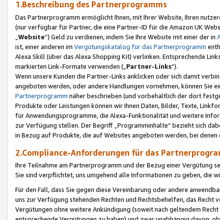
1.Beschreibung des Partnerprogramms
Das Partnerprogramm ermöglicht Ihnen, mit Ihrer Website, Ihren nutzer
(nur verfügbar für Partner, die eine Partner-ID für die Amazon UK We
„
Website
“) Geld zu verdienen, indem Sie Ihre Website mit einer der in
ist, einer anderen im
Vergütungskatalog für das Partnerprogramm
enth
Alexa Skill (über das Alexa Shopping Kit) verlinken. Entsprechende Lin
markierten Link-Formate verwenden („
Partner-Links
“).
Wenn unsere Kunden die Partner-Links anklicken oder sich damit verbi
angeboten werden, oder andere Handlungen vornehmen, können Sie eine
Partnerprogramm
näher beschrieben (und vorbehaltlich der dort festg
Produkte oder Leistungen können wir Ihnen Daten, Bilder, Texte, Linkfo
für Anwendungsprogramme, die Alexa-Funktionalität und weitere Inf
zur Verfügung stellen. Der Begriff „Programminhalte“ bezieht sich dabe
in Bezug auf Produkte, die auf Websites angeboten werden, bei denen 
2.Compliance-Anforderungen für das Partnerprog
Ihre Teilnahme am Partnerprogramm und der Bezug einer Vergütung setz
Sie sind verpflichtet, uns umgehend alle Informationen zu geben, die w
Für den Fall, dass Sie gegen diese Vereinbarung oder andere anwendba
uns zur Verfügung stehenden Rechten und Rechtsbehelfen, das Recht vo
Vergütungen ohne weitere Ankündigung (soweit nach geltendem Recht z
entsprechende Vergütungen zu haben) und zwar unabhängig davon, ob 