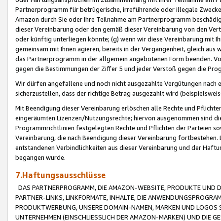
Partnerprogramm für betrügerische, irreführende oder illegale Zwecke
Amazon durch Sie oder Ihre Teilnahme am Partnerprogramm beschädig
dieser Vereinbarung oder den gemäß dieser Vereinbarung von den Vertr
oder künftig unterliegen könnte; (g) wenn wir diese Vereinbarung mit I
gemeinsam mit Ihnen agieren, bereits in der Vergangenheit, gleich aus
das Partnerprogramm in der allgemein angebotenen Form beenden. Vors
gegen die Bestimmungen der Ziffer 5 und jeder Verstoß gegen die Prog
Wir dürfen angefallene und noch nicht ausgezahlte Vergütungen nach 
sicherzustellen, dass der richtige Betrag ausgezahlt wird (beispielsw
Mit Beendigung dieser Vereinbarung erlöschen alle Rechte und Pflichte
eingeräumten Lizenzen/Nutzungsrechte; hiervon ausgenommen sind die in 
Programmrichtlinien festgelegten Rechte und Pflichten der Parteien sow
Vereinbarung, die nach Beendigung dieser Vereinbarung fortbestehen. D
entstandenen Verbindlichkeiten aus dieser Vereinbarung und der Haft
begangen wurde.
7.Haftungsausschlüsse
DAS PARTNERPROGRAMM, DIE AMAZON-WEBSITE, PRODUKTE UND DI
PARTNER-LINKS, LINKFORMATE, INHALTE, DIE ANWENDUNGSPROGR
PRODUKTWERBUNG, UNSERE DOMAIN-NAMEN, MARKEN UND LOGOS S
UNTERNEHMEN (EINSCHLIESSLICH DER AMAZON-MARKEN) UND DIE GE