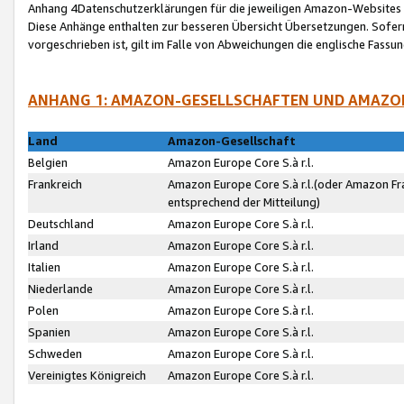
Anhang 4Datenschutzerklärungen für die jeweiligen Amazon-Websites
Diese Anhänge enthalten zur besseren Übersicht Übersetzungen. Sofe
vorgeschrieben ist, gilt im Falle von Abweichungen die englische Fass
ANHANG 1: AMAZON-GESELLSCHAFTEN UND AMAZO
Land
Amazon-Gesellschaft
Belgien
Amazon Europe Core S.à r.l.
Frankreich
Amazon Europe Core S.à r.l.(oder Amazon Fr
entsprechend der Mitteilung)
Deutschland
Amazon Europe Core S.à r.l.
Irland
Amazon Europe Core S.à r.l.
Italien
Amazon Europe Core S.à r.l.
Niederlande
Amazon Europe Core S.à r.l.
Polen
Amazon Europe Core S.à r.l.
Spanien
Amazon Europe Core S.à r.l.
Schweden
Amazon Europe Core S.à r.l.
Vereinigtes Königreich
Amazon Europe Core S.à r.l.