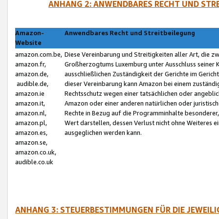
ANHANG 2: ANWENDBARES RECHT UND STRE
Amazon-
Anwendbares Recht und Streitbeilegung
Website
amazon.com.be,
Diese Vereinbarung und Streitigkeiten aller Art, die 
amazon.fr,
Großherzogtums Luxemburg unter Ausschluss seiner Kol
amazon.de,
ausschließlichen Zuständigkeit der Gerichte im Geri
audible.de,
dieser Vereinbarung kann Amazon bei einem zuständig
amazon.ie
Rechtsschutz wegen einer tatsächlichen oder angebli
amazon.it,
Amazon oder einer anderen natürlichen oder juristisc
amazon.nl,
Rechte in Bezug auf die Programminhalte besonderer,
amazon.pl,
Wert darstellen, dessen Verlust nicht ohne Weiteres e
amazon.es,
ausgeglichen werden kann.
amazon.se,
amazon.co.uk,
audible.co.uk
ANHANG 3: STEUERBESTIMMUNGEN FÜR DIE JEWEIL