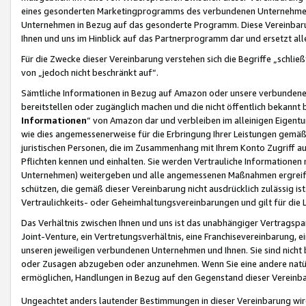
eines gesonderten Marketingprogramms des verbundenen Unternehmens
Unternehmen in Bezug auf das gesonderte Programm. Diese Vereinbarung
Ihnen und uns im Hinblick auf das Partnerprogramm dar und ersetzt al
Für die Zwecke dieser Vereinbarung verstehen sich die Begriffe „schließ
von „jedoch nicht beschränkt auf“.
Sämtliche Informationen in Bezug auf Amazon oder unsere verbunde
bereitstellen oder zugänglich machen und die nicht öffentlich bekannt bz
Informationen
“ von Amazon dar und verbleiben im alleinigen Eigent
wie dies angemessenerweise für die Erbringung Ihrer Leistungen gemäß d
juristischen Personen, die im Zusammenhang mit Ihrem Konto Zugriff au
Pflichten kennen und einhalten. Sie werden Vertrauliche Informationen 
Unternehmen) weitergeben und alle angemessenen Maßnahmen ergreifen
schützen, die gemäß dieser Vereinbarung nicht ausdrücklich zulässig is
Vertraulichkeits- oder Geheimhaltungsvereinbarungen und gilt für die
Das Verhältnis zwischen Ihnen und uns ist das unabhängiger Vertragspa
Joint-Venture, ein Vertretungsverhältnis, eine Franchisevereinbarung, 
unseren jeweiligen verbundenen Unternehmen und Ihnen. Sie sind ni
oder Zusagen abzugeben oder anzunehmen. Wenn Sie eine andere natürli
ermöglichen, Handlungen in Bezug auf den Gegenstand dieser Vereinbar
Ungeachtet anders lautender Bestimmungen in dieser Vereinbarung wird