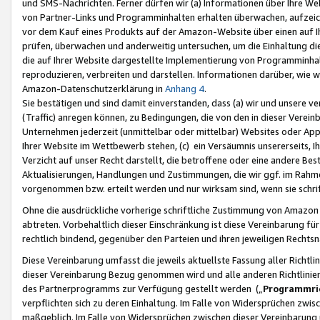
und SMS-Nachrichten. Ferner dürfen wir (a) Informationen über Ihre We
von Partner-Links und Programminhalten erhalten überwachen, aufzei
vor dem Kauf eines Produkts auf der Amazon-Website über einen auf Ih
prüfen, überwachen und anderweitig untersuchen, um die Einhaltung dies
die auf Ihrer Website dargestellte Implementierung von Programminhalt
reproduzieren, verbreiten und darstellen. Informationen darüber, wie w
Amazon-Datenschutzerklärung in
Anhang 4
.
Sie bestätigen und sind damit einverstanden, dass (a) wir und unsere 
(Traffic) anregen können, zu Bedingungen, die von den in dieser Vere
Unternehmen jederzeit (unmittelbar oder mittelbar) Websites oder Appl
Ihrer Website im Wettbewerb stehen, (c) ein Versäumnis unsererseits, I
Verzicht auf unser Recht darstellt, die betroffene oder eine andere B
Aktualisierungen, Handlungen und Zustimmungen, die wir ggf. im Rahme
vorgenommen bzw. erteilt werden und nur wirksam sind, wenn sie schri
Ohne die ausdrückliche vorherige schriftliche Zustimmung von Amazon
abtreten. Vorbehaltlich dieser Einschränkung ist diese Vereinbarung f
rechtlich bindend, gegenüber den Parteien und ihren jeweiligen Rech
Diese Vereinbarung umfasst die jeweils aktuellste Fassung aller Richtli
dieser Vereinbarung Bezug genommen wird und alle anderen Richtlinie
des Partnerprogramms zur Verfügung gestellt werden („
Programmric
verpflichten sich zu deren Einhaltung. Im Falle von Widersprüchen zwi
maßgeblich. Im Falle von Widersprüchen zwischen dieser Vereinbarun