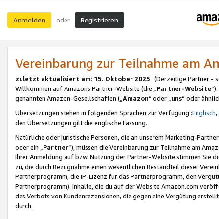
Anmelden
Registrieren
oder
Vereinbarung zur Teilnahme am 
zuletzt aktualisiert am
:
15. Oktober 2025
(Derzeitige Partner - 
Willkommen auf Amazons Partner-Website (die „
Partner-Website
“)
genannten Amazon-Gesellschaften („
Amazon
“ oder „
uns
“ oder ähnli
Übersetzungen stehen in folgenden Sprachen zur Verfügung :
Englisch
,
den Übersetzungen gilt die englische Fassung.
Natürliche oder juristische Personen, die an unserem Marketing-Partn
oder ein „
Partner
“), müssen die Vereinbarung zur Teilnahme am Ama
Ihrer Anmeldung auf bzw. Nutzung der Partner-Website stimmen Sie die
zu, die durch Bezugnahme einen wesentlichen Bestandteil dieser Verei
Partnerprogramm, die IP-Lizenz für das Partnerprogramm, den Vergütu
Partnerprogramm). Inhalte, die du auf der Website Amazon.com veröffe
des Verbots von Kundenrezensionen, die gegen eine Vergütung erstellt, 
durch.