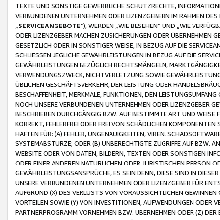
TEXTE UND SONSTIGE GEWERBLICHE SCHUTZRECHTE, INFORMATIONE
VERBUNDENEN UNTERNEHMEN ODER LIZENZGEBERN IM RAHMEN DES
„
SERVICEANGEBOTE
“), WERDEN „WIE BESEHEN“ UND „WIE VERFÜ
ODER LIZENZGEBER MACHEN ZUSICHERUNGEN ODER ÜBERNEHMEN GEW
GESETZLICH ODER IN SONSTIGER WEISE, IN BEZUG AUF DIE SERVI
SCHLIESSEN JEGLICHE GEWÄHRLEISTUNGEN IN BEZUG AUF DIE SERVI
GEWÄHRLEISTUNGEN BEZÜGLICH RECHTSMÄNGELN, MARKTGÄNGIGKEIT
VERWENDUNGSZWECK, NICHTVERLETZUNG SOWIE GEWÄHRLEISTUNGEN 
ÜBLICHEN GESCHÄFTSVERKEHR, DER LEISTUNG ODER HANDELSBRÄUCH
BESCHAFFENHEIT, MERKMALE, FUNKTIONEN, DEN LEISTUNGSUMFANG 
NOCH UNSERE VERBUNDENEN UNTERNEHMEN ODER LIZENZGEBER GEWÄ
BESCHRIEBEN DURCHGÄNGIG BZW. AUF BESTIMMTE ART UND WEISE
KORREKT, FEHLERFREI ODER FREI VON SCHÄDLICHEN KOMPONENTEN
HAFTEN FÜR: (A) FEHLER, UNGENAUIGKEITEN, VIREN, SCHADSOFTW
SYSTEMABSTÜRZE; ODER (B) UNBERECHTIGTE ZUGRIFFE AUF BZW. 
WEBSITE ODER VON DATEN, BILDERN, TEXTEN ODER SONSTIGEN INF
ODER EINER ANDEREN NATÜRLICHEN ODER JURISTISCHEN PERSON OD
GEWÄHRLEISTUNGSANSPRÜCHE, ES SEIN DENN, DIESE SIND IN DIES
UNSERE VERBUNDENEN UNTERNEHMEN ODER LIZENZGEBER FÜR EN
AUFGRUND (X) DES VERLUSTS VON VORAUSSICHTLICHEN GEWINNEN
VORTEILEN SOWIE (Y) VON INVESTITIONEN, AUFWENDUNGEN ODER VE
PARTNERPROGRAMM VORNEHMEN BZW. ÜBERNEHMEN ODER (Z) DER 