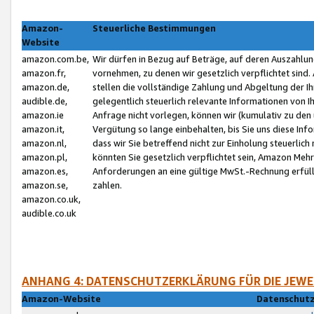
Amazon-
Steuerliche Bestimmungen
Website
amazon.com.be,
Wir dürfen in Bezug auf Beträge, auf deren Auszahlun
amazon.fr,
vornehmen, zu denen wir gesetzlich verpflichtet sind
amazon.de,
stellen die vollständige Zahlung und Abgeltung der 
audible.de,
gelegentlich steuerlich relevante Informationen von I
amazon.ie
Anfrage nicht vorlegen, können wir (kumulativ zu de
amazon.it,
Vergütung so lange einbehalten, bis Sie uns diese Inf
amazon.nl,
dass wir Sie betreffend nicht zur Einholung steuerlich 
amazon.pl,
könnten Sie gesetzlich verpflichtet sein, Amazon Meh
amazon.es,
Anforderungen an eine gültige MwSt.-Rechnung erfüllt
amazon.se,
zahlen.
amazon.co.uk,
audible.co.uk
ANHANG 4: DATENSCHUTZERKLÄRUNG FÜR DIE JEWE
Amazon-Website
Datenschutz