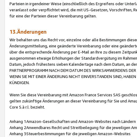
Parteien in irgendeiner Weise (einschließlich des Ergreifens oder Unt
veranlasst oder verpflichtet wird, die mit US-Gesetzen, Vorschriften,
für eine der Parteien dieser Vereinbarung gelten.
13.Änderungen
Wir behalten uns das Recht vor, einzelne oder alle Bestimmungen diese
Änderungsmitteilung, eine geänderte Vereinbarung oder eine geänderte 
über die entsprechende Änderung per E-Mail an Ihre zu diesem Zeitpun
ausgenommen etwaige Erhöhungen der Standardvergütung im Rahmen
Datum, jedoch frühestens sieben Kalendertage nach dem Datum, an de
PARTNERPROGRAMM NACH DEM DATUM DES WIRKSAMWERDENS DER Ä
WENN SIE MIT EINER ÄNDERUNG NICHT EINVERSTANDEN SIND, HABEN S
KÜNDIGEN.
Wenn Sie diese Vereinbarung mit Amazon France Services SAS geschlo
gelten zukünftige Änderungen an dieser Vereinbarung für Sie und Ama
Core S.à r.l. bezieht.
Anhang 1Amazon-Gesellschaften und Amazon-Websites nach Ländern
Anhang 2Anwendbares Recht und Streitbeilegung für die jeweiligen 
Anhang 3Steuerbestimmungen für die jeweiligen Amazon-Websites