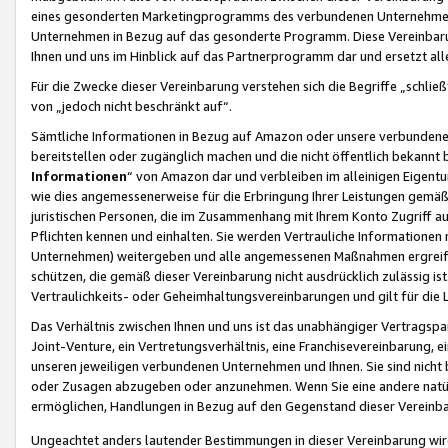
eines gesonderten Marketingprogramms des verbundenen Unternehmens
Unternehmen in Bezug auf das gesonderte Programm. Diese Vereinbarung
Ihnen und uns im Hinblick auf das Partnerprogramm dar und ersetzt al
Für die Zwecke dieser Vereinbarung verstehen sich die Begriffe „schließ
von „jedoch nicht beschränkt auf“.
Sämtliche Informationen in Bezug auf Amazon oder unsere verbunde
bereitstellen oder zugänglich machen und die nicht öffentlich bekannt bz
Informationen
“ von Amazon dar und verbleiben im alleinigen Eigent
wie dies angemessenerweise für die Erbringung Ihrer Leistungen gemäß d
juristischen Personen, die im Zusammenhang mit Ihrem Konto Zugriff au
Pflichten kennen und einhalten. Sie werden Vertrauliche Informationen 
Unternehmen) weitergeben und alle angemessenen Maßnahmen ergreifen
schützen, die gemäß dieser Vereinbarung nicht ausdrücklich zulässig is
Vertraulichkeits- oder Geheimhaltungsvereinbarungen und gilt für die
Das Verhältnis zwischen Ihnen und uns ist das unabhängiger Vertragspa
Joint-Venture, ein Vertretungsverhältnis, eine Franchisevereinbarung, 
unseren jeweiligen verbundenen Unternehmen und Ihnen. Sie sind ni
oder Zusagen abzugeben oder anzunehmen. Wenn Sie eine andere natürli
ermöglichen, Handlungen in Bezug auf den Gegenstand dieser Vereinbar
Ungeachtet anders lautender Bestimmungen in dieser Vereinbarung wird