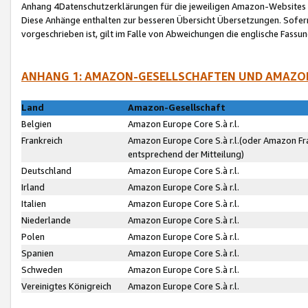
Anhang 4Datenschutzerklärungen für die jeweiligen Amazon-Websites
Diese Anhänge enthalten zur besseren Übersicht Übersetzungen. Sofe
vorgeschrieben ist, gilt im Falle von Abweichungen die englische Fass
ANHANG 1: AMAZON-GESELLSCHAFTEN UND AMAZO
Land
Amazon-Gesellschaft
Belgien
Amazon Europe Core S.à r.l.
Frankreich
Amazon Europe Core S.à r.l.(oder Amazon Fr
entsprechend der Mitteilung)
Deutschland
Amazon Europe Core S.à r.l.
Irland
Amazon Europe Core S.à r.l.
Italien
Amazon Europe Core S.à r.l.
Niederlande
Amazon Europe Core S.à r.l.
Polen
Amazon Europe Core S.à r.l.
Spanien
Amazon Europe Core S.à r.l.
Schweden
Amazon Europe Core S.à r.l.
Vereinigtes Königreich
Amazon Europe Core S.à r.l.