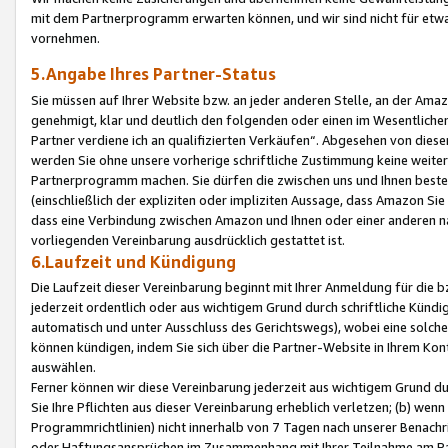
mit dem Partnerprogramm erwarten können, und wir sind nicht für etwa
vornehmen.
5.Angabe Ihres Partner-Status
Sie müssen auf Ihrer Website bzw. an jeder anderen Stelle, an der Am
genehmigt, klar und deutlich den folgenden oder einen im Wesentlichen
Partner verdiene ich an qualifizierten Verkäufen“. Abgesehen von die
werden Sie ohne unsere vorherige schriftliche Zustimmung keine weite
Partnerprogramm machen. Sie dürfen die zwischen uns und Ihnen best
(einschließlich der expliziten oder impliziten Aussage, dass Amazon Si
dass eine Verbindung zwischen Amazon und Ihnen oder einer anderen natü
vorliegenden Vereinbarung ausdrücklich gestattet ist.
6.Laufzeit und Kündigung
Die Laufzeit dieser Vereinbarung beginnt mit Ihrer Anmeldung für die 
jederzeit ordentlich oder aus wichtigem Grund durch schriftliche Kündi
automatisch und unter Ausschluss des Gerichtswegs), wobei eine solch
können kündigen, indem Sie sich über die Partner-Website in Ihrem Ko
auswählen.
Ferner können wir diese Vereinbarung jederzeit aus wichtigem Grund dur
Sie Ihre Pflichten aus dieser Vereinbarung erheblich verletzen; (b) wen
Programmrichtlinien) nicht innerhalb von 7 Tagen nach unserer Benachr
oder Haftungsansprüchen im Zusammenhang mit Ihrer Teilnahme am Pa