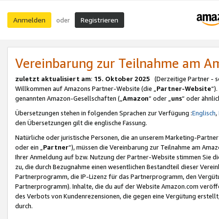
Anmelden
Registrieren
oder
Vereinbarung zur Teilnahme am 
zuletzt aktualisiert am
:
15. Oktober 2025
(Derzeitige Partner - 
Willkommen auf Amazons Partner-Website (die „
Partner-Website
“)
genannten Amazon-Gesellschaften („
Amazon
“ oder „
uns
“ oder ähnli
Übersetzungen stehen in folgenden Sprachen zur Verfügung :
Englisch
,
den Übersetzungen gilt die englische Fassung.
Natürliche oder juristische Personen, die an unserem Marketing-Partn
oder ein „
Partner
“), müssen die Vereinbarung zur Teilnahme am Ama
Ihrer Anmeldung auf bzw. Nutzung der Partner-Website stimmen Sie die
zu, die durch Bezugnahme einen wesentlichen Bestandteil dieser Verei
Partnerprogramm, die IP-Lizenz für das Partnerprogramm, den Vergütu
Partnerprogramm). Inhalte, die du auf der Website Amazon.com veröffe
des Verbots von Kundenrezensionen, die gegen eine Vergütung erstellt, 
durch.