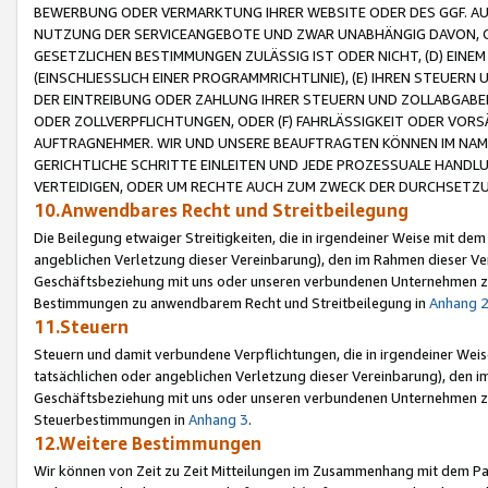
BEWERBUNG ODER VERMARKTUNG IHRER WEBSITE ODER DES GGF. AUF 
NUTZUNG DER SERVICEANGEBOTE UND ZWAR UNABHÄNGIG DAVON, O
GESETZLICHEN BESTIMMUNGEN ZULÄSSIG IST ODER NICHT, (D) EINE
(EINSCHLIESSLICH EINER PROGRAMMRICHTLINIE), (E) IHREN STEUER
DER EINTREIBUNG ODER ZAHLUNG IHRER STEUERN UND ZOLLABGAB
ODER ZOLLVERPFLICHTUNGEN, ODER (F) FAHRLÄSSIGKEIT ODER VORS
AUFTRAGNEHMER. WIR UND UNSERE BEAUFTRAGTEN KÖNNEN IM NAME
GERICHTLICHE SCHRITTE EINLEITEN UND JEDE PROZESSUALE HAND
VERTEIDIGEN, ODER UM RECHTE AUCH ZUM ZWECK DER DURCHSETZU
10.Anwendbares Recht und Streitbeilegung
Die Beilegung etwaiger Streitigkeiten, die in irgendeiner Weise mit de
angeblichen Verletzung dieser Vereinbarung), den im Rahmen dieser Ve
Geschäftsbeziehung mit uns oder unseren verbundenen Unternehmen zu
Bestimmungen zu anwendbarem Recht und Streitbeilegung in
Anhang 
11.Steuern
Steuern und damit verbundene Verpflichtungen, die in irgendeiner Wei
tatsächlichen oder angeblichen Verletzung dieser Vereinbarung), den 
Geschäftsbeziehung mit uns oder unseren verbundenen Unternehmen z
Steuerbestimmungen in
Anhang 3
.
12.Weitere Bestimmungen
Wir können von Zeit zu Zeit Mitteilungen im Zusammenhang mit dem Par