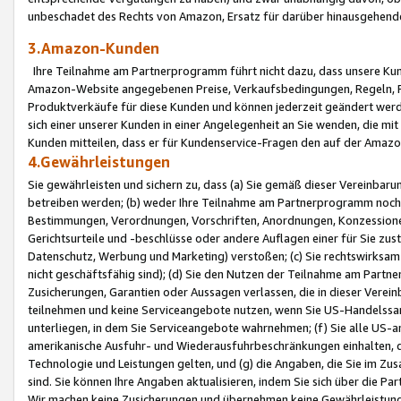
unbeschadet des Rechts von Amazon, Ersatz für darüber hinausgehen
3.Amazon-Kunden
Ihre Teilnahme am Partnerprogramm führt nicht dazu, dass unsere Kun
Amazon-Website angegebenen Preise, Verkaufsbedingungen, Regeln, Ri
Produktverkäufe für diese Kunden und können jederzeit geändert werde
sich einer unserer Kunden in einer Angelegenheit an Sie wenden, die 
Kunden mitteilen, dass er für Kundenservice-Fragen den auf der Ama
4.Gewährleistungen
Sie gewährleisten und sichern zu, dass (a) Sie gemäß dieser Vereinba
betreiben werden; (b) weder Ihre Teilnahme am Partnerprogramm noch d
Bestimmungen, Verordnungen, Vorschriften, Anordnungen, Konzessionen,
Gerichtsurteile und -beschlüsse oder andere Auflagen einer für Sie zu
Datenschutz, Werbung und Marketing) verstoßen; (c) Sie rechtswirksam 
nicht geschäftsfähig sind); (d) Sie den Nutzen der Teilnahme am Partne
Zusicherungen, Garantien oder Aussagen verlassen, die in dieser Verein
teilnehmen und keine Serviceangebote nutzen, wenn Sie US-Handelssa
unterliegen, in dem Sie Serviceangebote wahrnehmen; (f) Sie alle US
amerikanische Ausfuhr- und Wiederausfuhrbeschränkungen einhalten, 
Technologie und Leistungen gelten, und (g) die Angaben, die Sie im 
sind. Sie können Ihre Angaben aktualisieren, indem Sie sich über die 
Wir machen keine Zusicherungen und übernehmen keine Gewährleistun