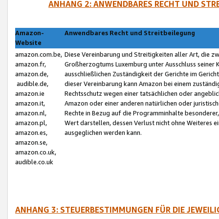
ANHANG 2: ANWENDBARES RECHT UND STRE
Amazon-
Anwendbares Recht und Streitbeilegung
Website
amazon.com.be,
Diese Vereinbarung und Streitigkeiten aller Art, die 
amazon.fr,
Großherzogtums Luxemburg unter Ausschluss seiner Kol
amazon.de,
ausschließlichen Zuständigkeit der Gerichte im Geri
audible.de,
dieser Vereinbarung kann Amazon bei einem zuständig
amazon.ie
Rechtsschutz wegen einer tatsächlichen oder angebli
amazon.it,
Amazon oder einer anderen natürlichen oder juristisc
amazon.nl,
Rechte in Bezug auf die Programminhalte besonderer,
amazon.pl,
Wert darstellen, dessen Verlust nicht ohne Weiteres e
amazon.es,
ausgeglichen werden kann.
amazon.se,
amazon.co.uk,
audible.co.uk
ANHANG 3: STEUERBESTIMMUNGEN FÜR DIE JEWEIL