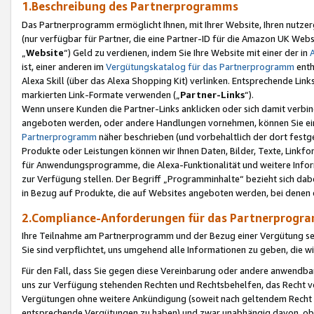
1.Beschreibung des Partnerprogramms
Das Partnerprogramm ermöglicht Ihnen, mit Ihrer Website, Ihren nutzer
(nur verfügbar für Partner, die eine Partner-ID für die Amazon UK We
„
Website
“) Geld zu verdienen, indem Sie Ihre Website mit einer der in
ist, einer anderen im
Vergütungskatalog für das Partnerprogramm
enth
Alexa Skill (über das Alexa Shopping Kit) verlinken. Entsprechende Lin
markierten Link-Formate verwenden („
Partner-Links
“).
Wenn unsere Kunden die Partner-Links anklicken oder sich damit verbi
angeboten werden, oder andere Handlungen vornehmen, können Sie eine
Partnerprogramm
näher beschrieben (und vorbehaltlich der dort festg
Produkte oder Leistungen können wir Ihnen Daten, Bilder, Texte, Linkfo
für Anwendungsprogramme, die Alexa-Funktionalität und weitere Inf
zur Verfügung stellen. Der Begriff „Programminhalte“ bezieht sich dabe
in Bezug auf Produkte, die auf Websites angeboten werden, bei denen 
2.Compliance-Anforderungen für das Partnerprog
Ihre Teilnahme am Partnerprogramm und der Bezug einer Vergütung setz
Sie sind verpflichtet, uns umgehend alle Informationen zu geben, die w
Für den Fall, dass Sie gegen diese Vereinbarung oder andere anwendba
uns zur Verfügung stehenden Rechten und Rechtsbehelfen, das Recht vo
Vergütungen ohne weitere Ankündigung (soweit nach geltendem Recht z
entsprechende Vergütungen zu haben) und zwar unabhängig davon, ob 