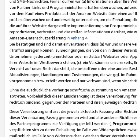
und SMS-Nachrichten. Ferner dürfen wir (a) Informationen über Ihre We
von Partner-Links und Programminhalten erhalten überwachen, aufzei
vor dem Kauf eines Produkts auf der Amazon-Website über einen auf Ih
prüfen, überwachen und anderweitig untersuchen, um die Einhaltung dies
die auf Ihrer Website dargestellte Implementierung von Programminhalt
reproduzieren, verbreiten und darstellen. Informationen darüber, wie w
Amazon-Datenschutzerklärung in
Anhang 4
.
Sie bestätigen und sind damit einverstanden, dass (a) wir und unsere 
(Traffic) anregen können, zu Bedingungen, die von den in dieser Vere
Unternehmen jederzeit (unmittelbar oder mittelbar) Websites oder Appl
Ihrer Website im Wettbewerb stehen, (c) ein Versäumnis unsererseits, I
Verzicht auf unser Recht darstellt, die betroffene oder eine andere B
Aktualisierungen, Handlungen und Zustimmungen, die wir ggf. im Rahme
vorgenommen bzw. erteilt werden und nur wirksam sind, wenn sie schri
Ohne die ausdrückliche vorherige schriftliche Zustimmung von Amazon
abtreten. Vorbehaltlich dieser Einschränkung ist diese Vereinbarung f
rechtlich bindend, gegenüber den Parteien und ihren jeweiligen Rech
Diese Vereinbarung umfasst die jeweils aktuellste Fassung aller Richtli
dieser Vereinbarung Bezug genommen wird und alle anderen Richtlinie
des Partnerprogramms zur Verfügung gestellt werden („
Programmric
verpflichten sich zu deren Einhaltung. Im Falle von Widersprüchen zwi
maßgeblich. Im Falle von Widersprüchen zwischen dieser Vereinbarun