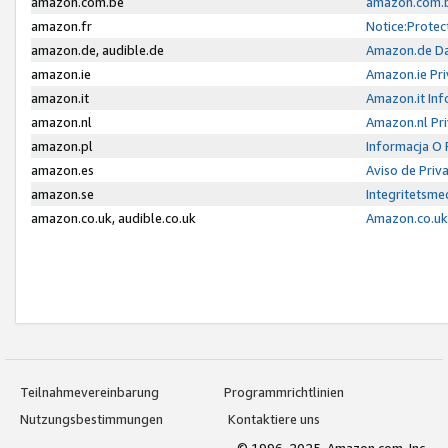
amazon.com.be
amazon.com.b
amazon.fr
Notice:Protec
amazon.de, audible.de
Amazon.de Da
amazon.ie
Amazon.ie Pri
amazon.it
Amazon.it Inf
amazon.nl
Amazon.nl Pri
amazon.pl
Informacja O
amazon.es
Aviso de Priv
amazon.se
Integritetsm
amazon.co.uk, audible.co.uk
Amazon.co.uk 
Teilnahmevereinbarung
Programmrichtlinien
Nutzungsbestimmungen
Kontaktiere uns