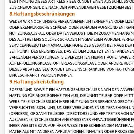
BESTIMMUNG DIESES ARTIKELS 7 BEGRÜNDET EINEN AUSSCHLUSS 
ZUSICHERUNGEN, DIE NACH DEN ANWENDBAREN GESETZLICHEN BE
8.Haftungsbeschränkungen
WEDER WIR NOCH UNSERE VERBUNDENEN UNTERNEHMEN ODER LIZEN
ODER EXEMPLARISCHE SCHÄDEN ODER SCHÄDEN AUFGRUND ENTGANG
NUTZUNGSAUSFALL ODER DATENVERLUST, DIE IM ZUSAMMENHANG MI
DES AUFTRETENS SOLCHER SCHÄDEN HINGEWIESEN WURDEN. FERN
SERVICEANGEBOTEN MAXIMAL DER HÖHE DES GESAMTBETRAGS DER 
ZEITPUNKT DES EREIGNISSES, DAS ZU DEM ZULETZT ENTSTANDENE
ZAHLENDEN VERGÜTUNGEN. SIE VERZICHTEN HIERMIT AUF ETWAIGE 
AUF ERFÜLLUNGSKLAGE, UNTERLASSUNGSKLAGE ODER ANDERE RECHT
DIESES ABSATZES BEGRÜNDET EINE EINSCHRÄNKUNG VON HAFTUNG
EINGESCHRÄNKT WERDEN KÖNNEN.
9.Haftungsfreistellung
SOFERN UND SOWEIT EIN HAFTUNGSAUSSCHLUSS NACH DEN ANWENDB
HAFTUNG FÜR ANGELEGENHEITEN AUS, DIE UNMITTELBAR ODER MITT
WEBSITE (EINSCHLIESSLICH IHRER NUTZUNG DER SERVICEANGEBOTE)
VERPFLICHTEN SICH, UNS, UNSERE VERBUNDENEN UNTERNEHMEN UN
(OFFICERS), ORGANMITGLIEDER (DIRECTORS) UND VERTRETER VON 
AUSLAGEN (EINSCHLIESSLICH ANGEMESSENER ANWALTSGEBÜHREN) FR
IHRER WEBSITE BZW. AUF IHRER WEBSITE ERSCHEINENDEM MATERIAL
MATERIALS MIT ANDEREN APPLIKATIONEN, INHALTEN ODER PROZESSE