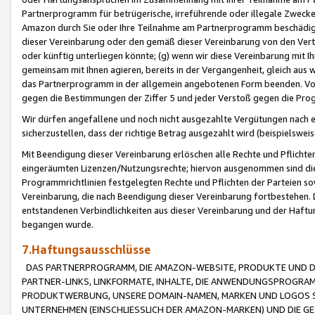
Partnerprogramm für betrügerische, irreführende oder illegale Zwecke
Amazon durch Sie oder Ihre Teilnahme am Partnerprogramm beschädig
dieser Vereinbarung oder den gemäß dieser Vereinbarung von den Vertr
oder künftig unterliegen könnte; (g) wenn wir diese Vereinbarung mit I
gemeinsam mit Ihnen agieren, bereits in der Vergangenheit, gleich aus
das Partnerprogramm in der allgemein angebotenen Form beenden. Vors
gegen die Bestimmungen der Ziffer 5 und jeder Verstoß gegen die Prog
Wir dürfen angefallene und noch nicht ausgezahlte Vergütungen nach 
sicherzustellen, dass der richtige Betrag ausgezahlt wird (beispielsw
Mit Beendigung dieser Vereinbarung erlöschen alle Rechte und Pflichte
eingeräumten Lizenzen/Nutzungsrechte; hiervon ausgenommen sind die in 
Programmrichtlinien festgelegten Rechte und Pflichten der Parteien sow
Vereinbarung, die nach Beendigung dieser Vereinbarung fortbestehen. D
entstandenen Verbindlichkeiten aus dieser Vereinbarung und der Haft
begangen wurde.
7.Haftungsausschlüsse
DAS PARTNERPROGRAMM, DIE AMAZON-WEBSITE, PRODUKTE UND DI
PARTNER-LINKS, LINKFORMATE, INHALTE, DIE ANWENDUNGSPROGR
PRODUKTWERBUNG, UNSERE DOMAIN-NAMEN, MARKEN UND LOGOS S
UNTERNEHMEN (EINSCHLIESSLICH DER AMAZON-MARKEN) UND DIE GE