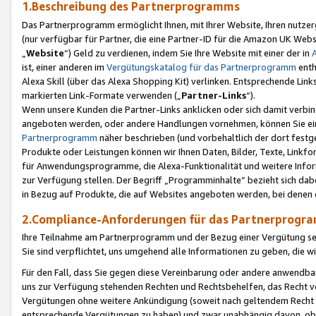
1.Beschreibung des Partnerprogramms
Das Partnerprogramm ermöglicht Ihnen, mit Ihrer Website, Ihren nutzer
(nur verfügbar für Partner, die eine Partner-ID für die Amazon UK We
„
Website
“) Geld zu verdienen, indem Sie Ihre Website mit einer der in
ist, einer anderen im
Vergütungskatalog für das Partnerprogramm
enth
Alexa Skill (über das Alexa Shopping Kit) verlinken. Entsprechende Lin
markierten Link-Formate verwenden („
Partner-Links
“).
Wenn unsere Kunden die Partner-Links anklicken oder sich damit verbi
angeboten werden, oder andere Handlungen vornehmen, können Sie eine
Partnerprogramm
näher beschrieben (und vorbehaltlich der dort festg
Produkte oder Leistungen können wir Ihnen Daten, Bilder, Texte, Linkfo
für Anwendungsprogramme, die Alexa-Funktionalität und weitere Inf
zur Verfügung stellen. Der Begriff „Programminhalte“ bezieht sich dabe
in Bezug auf Produkte, die auf Websites angeboten werden, bei denen 
2.Compliance-Anforderungen für das Partnerprog
Ihre Teilnahme am Partnerprogramm und der Bezug einer Vergütung setz
Sie sind verpflichtet, uns umgehend alle Informationen zu geben, die w
Für den Fall, dass Sie gegen diese Vereinbarung oder andere anwendba
uns zur Verfügung stehenden Rechten und Rechtsbehelfen, das Recht vo
Vergütungen ohne weitere Ankündigung (soweit nach geltendem Recht z
entsprechende Vergütungen zu haben) und zwar unabhängig davon, ob 