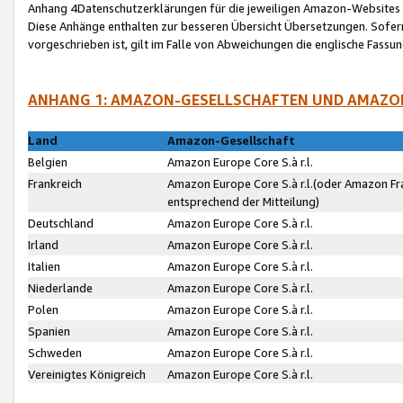
Anhang 4Datenschutzerklärungen für die jeweiligen Amazon-Websites
Diese Anhänge enthalten zur besseren Übersicht Übersetzungen. Sofe
vorgeschrieben ist, gilt im Falle von Abweichungen die englische Fass
ANHANG 1: AMAZON-GESELLSCHAFTEN UND AMAZO
Land
Amazon-Gesellschaft
Belgien
Amazon Europe Core S.à r.l.
Frankreich
Amazon Europe Core S.à r.l.(oder Amazon Fr
entsprechend der Mitteilung)
Deutschland
Amazon Europe Core S.à r.l.
Irland
Amazon Europe Core S.à r.l.
Italien
Amazon Europe Core S.à r.l.
Niederlande
Amazon Europe Core S.à r.l.
Polen
Amazon Europe Core S.à r.l.
Spanien
Amazon Europe Core S.à r.l.
Schweden
Amazon Europe Core S.à r.l.
Vereinigtes Königreich
Amazon Europe Core S.à r.l.