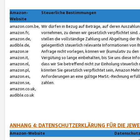
Amazon-
Steuerliche Bestimmungen
Website
amazon.com.be,
Wir dürfen in Bezug auf Beträge, auf deren Auszahlun
amazon.fr,
vornehmen, zu denen wir gesetzlich verpflichtet sind
amazon.de,
stellen die vollständige Zahlung und Abgeltung der 
audible.de,
gelegentlich steuerlich relevante Informationen von I
amazon.ie
Anfrage nicht vorlegen, können wir (kumulativ zu de
amazon.it,
Vergütung so lange einbehalten, bis Sie uns diese Inf
amazon.nl,
dass wir Sie betreffend nicht zur Einholung steuerlich 
amazon.pl,
könnten Sie gesetzlich verpflichtet sein, Amazon Meh
amazon.es,
Anforderungen an eine gültige MwSt.-Rechnung erfüllt
amazon.se,
zahlen.
amazon.co.uk,
audible.co.uk
ANHANG 4: DATENSCHUTZERKLÄRUNG FÜR DIE JEWE
Amazon-Website
Datenschutz