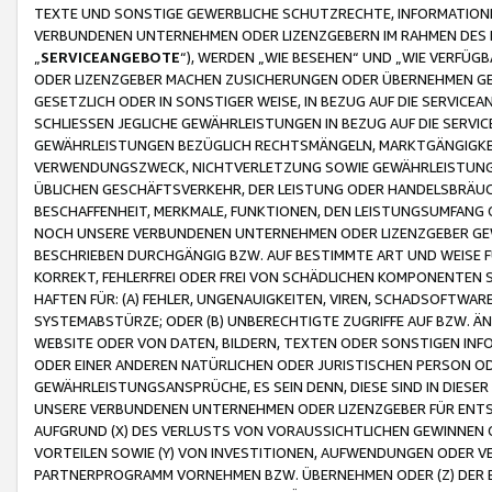
TEXTE UND SONSTIGE GEWERBLICHE SCHUTZRECHTE, INFORMATIONE
VERBUNDENEN UNTERNEHMEN ODER LIZENZGEBERN IM RAHMEN DES
„
SERVICEANGEBOTE
“), WERDEN „WIE BESEHEN“ UND „WIE VERFÜ
ODER LIZENZGEBER MACHEN ZUSICHERUNGEN ODER ÜBERNEHMEN GEW
GESETZLICH ODER IN SONSTIGER WEISE, IN BEZUG AUF DIE SERVI
SCHLIESSEN JEGLICHE GEWÄHRLEISTUNGEN IN BEZUG AUF DIE SERVI
GEWÄHRLEISTUNGEN BEZÜGLICH RECHTSMÄNGELN, MARKTGÄNGIGKEIT
VERWENDUNGSZWECK, NICHTVERLETZUNG SOWIE GEWÄHRLEISTUNGEN 
ÜBLICHEN GESCHÄFTSVERKEHR, DER LEISTUNG ODER HANDELSBRÄUCH
BESCHAFFENHEIT, MERKMALE, FUNKTIONEN, DEN LEISTUNGSUMFANG 
NOCH UNSERE VERBUNDENEN UNTERNEHMEN ODER LIZENZGEBER GEWÄ
BESCHRIEBEN DURCHGÄNGIG BZW. AUF BESTIMMTE ART UND WEISE
KORREKT, FEHLERFREI ODER FREI VON SCHÄDLICHEN KOMPONENTEN
HAFTEN FÜR: (A) FEHLER, UNGENAUIGKEITEN, VIREN, SCHADSOFTW
SYSTEMABSTÜRZE; ODER (B) UNBERECHTIGTE ZUGRIFFE AUF BZW. 
WEBSITE ODER VON DATEN, BILDERN, TEXTEN ODER SONSTIGEN INF
ODER EINER ANDEREN NATÜRLICHEN ODER JURISTISCHEN PERSON OD
GEWÄHRLEISTUNGSANSPRÜCHE, ES SEIN DENN, DIESE SIND IN DIES
UNSERE VERBUNDENEN UNTERNEHMEN ODER LIZENZGEBER FÜR EN
AUFGRUND (X) DES VERLUSTS VON VORAUSSICHTLICHEN GEWINNEN
VORTEILEN SOWIE (Y) VON INVESTITIONEN, AUFWENDUNGEN ODER VE
PARTNERPROGRAMM VORNEHMEN BZW. ÜBERNEHMEN ODER (Z) DER 