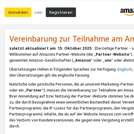
Anmelden
Registrieren
oder
Vereinbarung zur Teilnahme am 
zuletzt aktualisiert am
:
15. Oktober 2025
(Derzeitige Partner - 
Willkommen auf Amazons Partner-Website (die „
Partner-Website
“)
genannten Amazon-Gesellschaften („
Amazon
“ oder „
uns
“ oder ähnli
Übersetzungen stehen in folgenden Sprachen zur Verfügung :
Englisch
,
den Übersetzungen gilt die englische Fassung.
Natürliche oder juristische Personen, die an unserem Marketing-Partn
oder ein „
Partner
“), müssen die Vereinbarung zur Teilnahme am Ama
Ihrer Anmeldung auf bzw. Nutzung der Partner-Website stimmen Sie die
zu, die durch Bezugnahme einen wesentlichen Bestandteil dieser Verei
Partnerprogramm, die IP-Lizenz für das Partnerprogramm, den Vergütu
Partnerprogramm). Inhalte, die du auf der Website Amazon.com veröffe
des Verbots von Kundenrezensionen, die gegen eine Vergütung erstellt, 
durch.