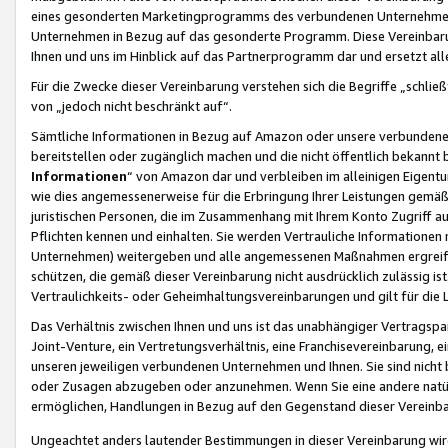
eines gesonderten Marketingprogramms des verbundenen Unternehmens
Unternehmen in Bezug auf das gesonderte Programm. Diese Vereinbarung
Ihnen und uns im Hinblick auf das Partnerprogramm dar und ersetzt al
Für die Zwecke dieser Vereinbarung verstehen sich die Begriffe „schließ
von „jedoch nicht beschränkt auf“.
Sämtliche Informationen in Bezug auf Amazon oder unsere verbunde
bereitstellen oder zugänglich machen und die nicht öffentlich bekannt bz
Informationen
“ von Amazon dar und verbleiben im alleinigen Eigent
wie dies angemessenerweise für die Erbringung Ihrer Leistungen gemäß d
juristischen Personen, die im Zusammenhang mit Ihrem Konto Zugriff au
Pflichten kennen und einhalten. Sie werden Vertrauliche Informationen 
Unternehmen) weitergeben und alle angemessenen Maßnahmen ergreifen
schützen, die gemäß dieser Vereinbarung nicht ausdrücklich zulässig is
Vertraulichkeits- oder Geheimhaltungsvereinbarungen und gilt für die
Das Verhältnis zwischen Ihnen und uns ist das unabhängiger Vertragspa
Joint-Venture, ein Vertretungsverhältnis, eine Franchisevereinbarung, 
unseren jeweiligen verbundenen Unternehmen und Ihnen. Sie sind ni
oder Zusagen abzugeben oder anzunehmen. Wenn Sie eine andere natürli
ermöglichen, Handlungen in Bezug auf den Gegenstand dieser Vereinbar
Ungeachtet anders lautender Bestimmungen in dieser Vereinbarung wird