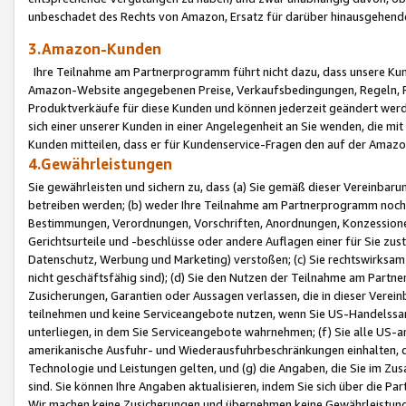
unbeschadet des Rechts von Amazon, Ersatz für darüber hinausgehen
3.Amazon-Kunden
Ihre Teilnahme am Partnerprogramm führt nicht dazu, dass unsere Kun
Amazon-Website angegebenen Preise, Verkaufsbedingungen, Regeln, Ri
Produktverkäufe für diese Kunden und können jederzeit geändert werde
sich einer unserer Kunden in einer Angelegenheit an Sie wenden, die 
Kunden mitteilen, dass er für Kundenservice-Fragen den auf der Ama
4.Gewährleistungen
Sie gewährleisten und sichern zu, dass (a) Sie gemäß dieser Vereinba
betreiben werden; (b) weder Ihre Teilnahme am Partnerprogramm noch d
Bestimmungen, Verordnungen, Vorschriften, Anordnungen, Konzessionen,
Gerichtsurteile und -beschlüsse oder andere Auflagen einer für Sie zu
Datenschutz, Werbung und Marketing) verstoßen; (c) Sie rechtswirksam 
nicht geschäftsfähig sind); (d) Sie den Nutzen der Teilnahme am Partne
Zusicherungen, Garantien oder Aussagen verlassen, die in dieser Verein
teilnehmen und keine Serviceangebote nutzen, wenn Sie US-Handelssa
unterliegen, in dem Sie Serviceangebote wahrnehmen; (f) Sie alle US
amerikanische Ausfuhr- und Wiederausfuhrbeschränkungen einhalten, 
Technologie und Leistungen gelten, und (g) die Angaben, die Sie im 
sind. Sie können Ihre Angaben aktualisieren, indem Sie sich über die 
Wir machen keine Zusicherungen und übernehmen keine Gewährleistun