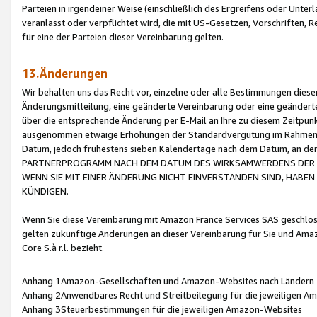
Parteien in irgendeiner Weise (einschließlich des Ergreifens oder Unt
veranlasst oder verpflichtet wird, die mit US-Gesetzen, Vorschriften,
für eine der Parteien dieser Vereinbarung gelten.
13.Änderungen
Wir behalten uns das Recht vor, einzelne oder alle Bestimmungen diese
Änderungsmitteilung, eine geänderte Vereinbarung oder eine geänderte 
über die entsprechende Änderung per E-Mail an Ihre zu diesem Zeitpun
ausgenommen etwaige Erhöhungen der Standardvergütung im Rahmen
Datum, jedoch frühestens sieben Kalendertage nach dem Datum, an de
PARTNERPROGRAMM NACH DEM DATUM DES WIRKSAMWERDENS DER Ä
WENN SIE MIT EINER ÄNDERUNG NICHT EINVERSTANDEN SIND, HABEN S
KÜNDIGEN.
Wenn Sie diese Vereinbarung mit Amazon France Services SAS geschlo
gelten zukünftige Änderungen an dieser Vereinbarung für Sie und Ama
Core S.à r.l. bezieht.
Anhang 1Amazon-Gesellschaften und Amazon-Websites nach Ländern
Anhang 2Anwendbares Recht und Streitbeilegung für die jeweiligen 
Anhang 3Steuerbestimmungen für die jeweiligen Amazon-Websites