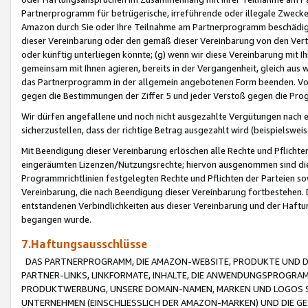
Partnerprogramm für betrügerische, irreführende oder illegale Zwecke
Amazon durch Sie oder Ihre Teilnahme am Partnerprogramm beschädig
dieser Vereinbarung oder den gemäß dieser Vereinbarung von den Vertr
oder künftig unterliegen könnte; (g) wenn wir diese Vereinbarung mit I
gemeinsam mit Ihnen agieren, bereits in der Vergangenheit, gleich aus
das Partnerprogramm in der allgemein angebotenen Form beenden. Vors
gegen die Bestimmungen der Ziffer 5 und jeder Verstoß gegen die Prog
Wir dürfen angefallene und noch nicht ausgezahlte Vergütungen nach 
sicherzustellen, dass der richtige Betrag ausgezahlt wird (beispielsw
Mit Beendigung dieser Vereinbarung erlöschen alle Rechte und Pflichte
eingeräumten Lizenzen/Nutzungsrechte; hiervon ausgenommen sind die in 
Programmrichtlinien festgelegten Rechte und Pflichten der Parteien sow
Vereinbarung, die nach Beendigung dieser Vereinbarung fortbestehen. D
entstandenen Verbindlichkeiten aus dieser Vereinbarung und der Haft
begangen wurde.
7.Haftungsausschlüsse
DAS PARTNERPROGRAMM, DIE AMAZON-WEBSITE, PRODUKTE UND DI
PARTNER-LINKS, LINKFORMATE, INHALTE, DIE ANWENDUNGSPROGR
PRODUKTWERBUNG, UNSERE DOMAIN-NAMEN, MARKEN UND LOGOS S
UNTERNEHMEN (EINSCHLIESSLICH DER AMAZON-MARKEN) UND DIE GE