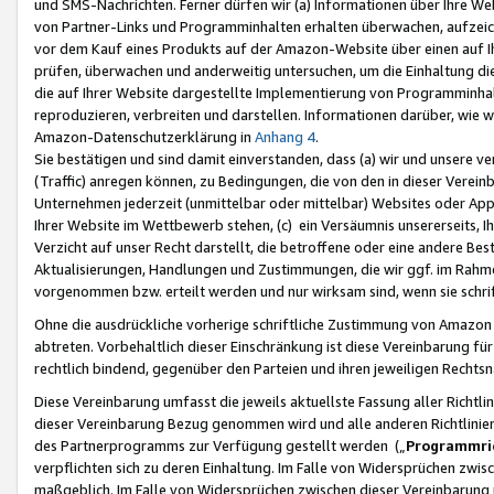
und SMS-Nachrichten. Ferner dürfen wir (a) Informationen über Ihre We
von Partner-Links und Programminhalten erhalten überwachen, aufzei
vor dem Kauf eines Produkts auf der Amazon-Website über einen auf Ih
prüfen, überwachen und anderweitig untersuchen, um die Einhaltung dies
die auf Ihrer Website dargestellte Implementierung von Programminhalt
reproduzieren, verbreiten und darstellen. Informationen darüber, wie w
Amazon-Datenschutzerklärung in
Anhang 4
.
Sie bestätigen und sind damit einverstanden, dass (a) wir und unsere 
(Traffic) anregen können, zu Bedingungen, die von den in dieser Vere
Unternehmen jederzeit (unmittelbar oder mittelbar) Websites oder Appl
Ihrer Website im Wettbewerb stehen, (c) ein Versäumnis unsererseits, I
Verzicht auf unser Recht darstellt, die betroffene oder eine andere B
Aktualisierungen, Handlungen und Zustimmungen, die wir ggf. im Rahme
vorgenommen bzw. erteilt werden und nur wirksam sind, wenn sie schri
Ohne die ausdrückliche vorherige schriftliche Zustimmung von Amazon
abtreten. Vorbehaltlich dieser Einschränkung ist diese Vereinbarung f
rechtlich bindend, gegenüber den Parteien und ihren jeweiligen Rech
Diese Vereinbarung umfasst die jeweils aktuellste Fassung aller Richtli
dieser Vereinbarung Bezug genommen wird und alle anderen Richtlinie
des Partnerprogramms zur Verfügung gestellt werden („
Programmric
verpflichten sich zu deren Einhaltung. Im Falle von Widersprüchen zwi
maßgeblich. Im Falle von Widersprüchen zwischen dieser Vereinbarun