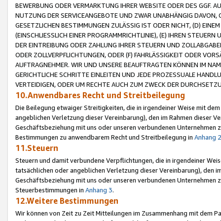
BEWERBUNG ODER VERMARKTUNG IHRER WEBSITE ODER DES GGF. AUF 
NUTZUNG DER SERVICEANGEBOTE UND ZWAR UNABHÄNGIG DAVON, O
GESETZLICHEN BESTIMMUNGEN ZULÄSSIG IST ODER NICHT, (D) EINE
(EINSCHLIESSLICH EINER PROGRAMMRICHTLINIE), (E) IHREN STEUER
DER EINTREIBUNG ODER ZAHLUNG IHRER STEUERN UND ZOLLABGAB
ODER ZOLLVERPFLICHTUNGEN, ODER (F) FAHRLÄSSIGKEIT ODER VORS
AUFTRAGNEHMER. WIR UND UNSERE BEAUFTRAGTEN KÖNNEN IM NAME
GERICHTLICHE SCHRITTE EINLEITEN UND JEDE PROZESSUALE HAND
VERTEIDIGEN, ODER UM RECHTE AUCH ZUM ZWECK DER DURCHSETZU
10.Anwendbares Recht und Streitbeilegung
Die Beilegung etwaiger Streitigkeiten, die in irgendeiner Weise mit de
angeblichen Verletzung dieser Vereinbarung), den im Rahmen dieser Ve
Geschäftsbeziehung mit uns oder unseren verbundenen Unternehmen zu
Bestimmungen zu anwendbarem Recht und Streitbeilegung in
Anhang 
11.Steuern
Steuern und damit verbundene Verpflichtungen, die in irgendeiner Wei
tatsächlichen oder angeblichen Verletzung dieser Vereinbarung), den 
Geschäftsbeziehung mit uns oder unseren verbundenen Unternehmen z
Steuerbestimmungen in
Anhang 3
.
12.Weitere Bestimmungen
Wir können von Zeit zu Zeit Mitteilungen im Zusammenhang mit dem Par