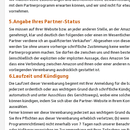
mit dem Partnerprogramm erwarten können, und wir sind nicht für etwa
vornehmen.
5.Angabe Ihres Partner-Status
Sie müssen auf Ihrer Website bzw. an jeder anderen Stelle, an der Am
genehmigt, klar und deutlich den folgenden oder einen im Wesentlichen
Partner verdiene ich an qualifizierten Verkäufen“. Abgesehen von die
werden Sie ohne unsere vorherige schriftliche Zustimmung keine weite
Partnerprogramm machen. Sie dürfen die zwischen uns und Ihnen best
(einschließlich der expliziten oder impliziten Aussage, dass Amazon Si
dass eine Verbindung zwischen Amazon und Ihnen oder einer anderen natü
vorliegenden Vereinbarung ausdrücklich gestattet ist.
6.Laufzeit und Kündigung
Die Laufzeit dieser Vereinbarung beginnt mit Ihrer Anmeldung für die 
jederzeit ordentlich oder aus wichtigem Grund durch schriftliche Kündi
automatisch und unter Ausschluss des Gerichtswegs), wobei eine solch
können kündigen, indem Sie sich über die Partner-Website in Ihrem Ko
auswählen.
Ferner können wir diese Vereinbarung jederzeit aus wichtigem Grund dur
Sie Ihre Pflichten aus dieser Vereinbarung erheblich verletzen; (b) wen
Programmrichtlinien) nicht innerhalb von 7 Tagen nach unserer Benachr
oder Haftungsansprüchen im Zusammenhang mit Ihrer Teilnahme am Pa