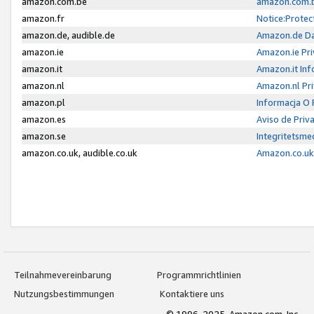
amazon.com.be
amazon.com.b
amazon.fr
Notice:Protec
amazon.de, audible.de
Amazon.de Da
amazon.ie
Amazon.ie Pri
amazon.it
Amazon.it Inf
amazon.nl
Amazon.nl Pri
amazon.pl
Informacja O
amazon.es
Aviso de Priv
amazon.se
Integritetsm
amazon.co.uk, audible.co.uk
Amazon.co.uk 
Teilnahmevereinbarung
Programmrichtlinien
Nutzungsbestimmungen
Kontaktiere uns