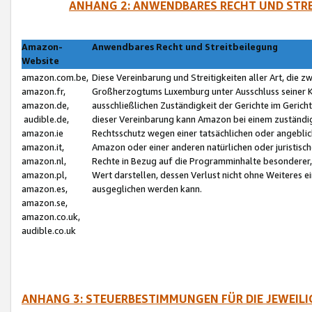
ANHANG 2: ANWENDBARES RECHT UND STRE
Amazon-
Anwendbares Recht und Streitbeilegung
Website
amazon.com.be,
Diese Vereinbarung und Streitigkeiten aller Art, die 
amazon.fr,
Großherzogtums Luxemburg unter Ausschluss seiner Kol
amazon.de,
ausschließlichen Zuständigkeit der Gerichte im Geri
audible.de,
dieser Vereinbarung kann Amazon bei einem zuständig
amazon.ie
Rechtsschutz wegen einer tatsächlichen oder angebli
amazon.it,
Amazon oder einer anderen natürlichen oder juristisc
amazon.nl,
Rechte in Bezug auf die Programminhalte besonderer,
amazon.pl,
Wert darstellen, dessen Verlust nicht ohne Weiteres e
amazon.es,
ausgeglichen werden kann.
amazon.se,
amazon.co.uk,
audible.co.uk
ANHANG 3: STEUERBESTIMMUNGEN FÜR DIE JEWEIL