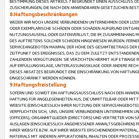
BESTIMMUNG DIESES ARTIKELS 7 BEGRÜNDET EINEN AUSSCHLUSS 
ZUSICHERUNGEN, DIE NACH DEN ANWENDBAREN GESETZLICHEN BE
8.Haftungsbeschränkungen
WEDER WIR NOCH UNSERE VERBUNDENEN UNTERNEHMEN ODER LIZEN
ODER EXEMPLARISCHE SCHÄDEN ODER SCHÄDEN AUFGRUND ENTGANG
NUTZUNGSAUSFALL ODER DATENVERLUST, DIE IM ZUSAMMENHANG MI
DES AUFTRETENS SOLCHER SCHÄDEN HINGEWIESEN WURDEN. FERN
SERVICEANGEBOTEN MAXIMAL DER HÖHE DES GESAMTBETRAGS DER 
ZEITPUNKT DES EREIGNISSES, DAS ZU DEM ZULETZT ENTSTANDENE
ZAHLENDEN VERGÜTUNGEN. SIE VERZICHTEN HIERMIT AUF ETWAIGE 
AUF ERFÜLLUNGSKLAGE, UNTERLASSUNGSKLAGE ODER ANDERE RECHT
DIESES ABSATZES BEGRÜNDET EINE EINSCHRÄNKUNG VON HAFTUNG
EINGESCHRÄNKT WERDEN KÖNNEN.
9.Haftungsfreistellung
SOFERN UND SOWEIT EIN HAFTUNGSAUSSCHLUSS NACH DEN ANWENDB
HAFTUNG FÜR ANGELEGENHEITEN AUS, DIE UNMITTELBAR ODER MITT
WEBSITE (EINSCHLIESSLICH IHRER NUTZUNG DER SERVICEANGEBOTE)
VERPFLICHTEN SICH, UNS, UNSERE VERBUNDENEN UNTERNEHMEN UN
(OFFICERS), ORGANMITGLIEDER (DIRECTORS) UND VERTRETER VON 
AUSLAGEN (EINSCHLIESSLICH ANGEMESSENER ANWALTSGEBÜHREN) FR
IHRER WEBSITE BZW. AUF IHRER WEBSITE ERSCHEINENDEM MATERIAL
MATERIALS MIT ANDEREN APPLIKATIONEN, INHALTEN ODER PROZESSE