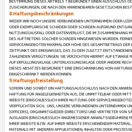
BESTIMMUNG DIESES ARTIKELS 7 BEGRÜNDET EINEN AUSSCHLUSS 
ZUSICHERUNGEN, DIE NACH DEN ANWENDBAREN GESETZLICHEN BE
8.Haftungsbeschränkungen
WEDER WIR NOCH UNSERE VERBUNDENEN UNTERNEHMEN ODER LIZEN
ODER EXEMPLARISCHE SCHÄDEN ODER SCHÄDEN AUFGRUND ENTGANG
NUTZUNGSAUSFALL ODER DATENVERLUST, DIE IM ZUSAMMENHANG MI
DES AUFTRETENS SOLCHER SCHÄDEN HINGEWIESEN WURDEN. FERN
SERVICEANGEBOTEN MAXIMAL DER HÖHE DES GESAMTBETRAGS DER 
ZEITPUNKT DES EREIGNISSES, DAS ZU DEM ZULETZT ENTSTANDENE
ZAHLENDEN VERGÜTUNGEN. SIE VERZICHTEN HIERMIT AUF ETWAIGE 
AUF ERFÜLLUNGSKLAGE, UNTERLASSUNGSKLAGE ODER ANDERE RECHT
DIESES ABSATZES BEGRÜNDET EINE EINSCHRÄNKUNG VON HAFTUNG
EINGESCHRÄNKT WERDEN KÖNNEN.
9.Haftungsfreistellung
SOFERN UND SOWEIT EIN HAFTUNGSAUSSCHLUSS NACH DEN ANWENDB
HAFTUNG FÜR ANGELEGENHEITEN AUS, DIE UNMITTELBAR ODER MITT
WEBSITE (EINSCHLIESSLICH IHRER NUTZUNG DER SERVICEANGEBOTE)
VERPFLICHTEN SICH, UNS, UNSERE VERBUNDENEN UNTERNEHMEN UN
(OFFICERS), ORGANMITGLIEDER (DIRECTORS) UND VERTRETER VON 
AUSLAGEN (EINSCHLIESSLICH ANGEMESSENER ANWALTSGEBÜHREN) FR
IHRER WEBSITE BZW. AUF IHRER WEBSITE ERSCHEINENDEM MATERIAL
MATERIALS MIT ANDEREN APPLIKATIONEN, INHALTEN ODER PROZESSE