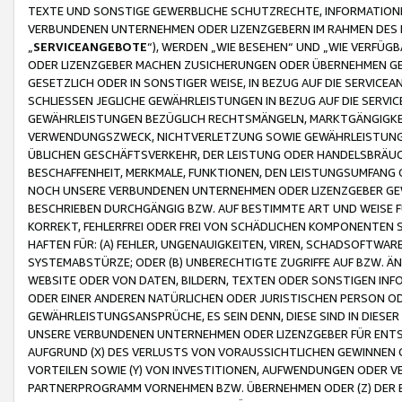
TEXTE UND SONSTIGE GEWERBLICHE SCHUTZRECHTE, INFORMATIONE
VERBUNDENEN UNTERNEHMEN ODER LIZENZGEBERN IM RAHMEN DES
„
SERVICEANGEBOTE
“), WERDEN „WIE BESEHEN“ UND „WIE VERFÜ
ODER LIZENZGEBER MACHEN ZUSICHERUNGEN ODER ÜBERNEHMEN GEW
GESETZLICH ODER IN SONSTIGER WEISE, IN BEZUG AUF DIE SERVI
SCHLIESSEN JEGLICHE GEWÄHRLEISTUNGEN IN BEZUG AUF DIE SERVI
GEWÄHRLEISTUNGEN BEZÜGLICH RECHTSMÄNGELN, MARKTGÄNGIGKEIT
VERWENDUNGSZWECK, NICHTVERLETZUNG SOWIE GEWÄHRLEISTUNGEN 
ÜBLICHEN GESCHÄFTSVERKEHR, DER LEISTUNG ODER HANDELSBRÄUCH
BESCHAFFENHEIT, MERKMALE, FUNKTIONEN, DEN LEISTUNGSUMFANG 
NOCH UNSERE VERBUNDENEN UNTERNEHMEN ODER LIZENZGEBER GEWÄ
BESCHRIEBEN DURCHGÄNGIG BZW. AUF BESTIMMTE ART UND WEISE
KORREKT, FEHLERFREI ODER FREI VON SCHÄDLICHEN KOMPONENTEN
HAFTEN FÜR: (A) FEHLER, UNGENAUIGKEITEN, VIREN, SCHADSOFTW
SYSTEMABSTÜRZE; ODER (B) UNBERECHTIGTE ZUGRIFFE AUF BZW. 
WEBSITE ODER VON DATEN, BILDERN, TEXTEN ODER SONSTIGEN INF
ODER EINER ANDEREN NATÜRLICHEN ODER JURISTISCHEN PERSON OD
GEWÄHRLEISTUNGSANSPRÜCHE, ES SEIN DENN, DIESE SIND IN DIES
UNSERE VERBUNDENEN UNTERNEHMEN ODER LIZENZGEBER FÜR EN
AUFGRUND (X) DES VERLUSTS VON VORAUSSICHTLICHEN GEWINNEN
VORTEILEN SOWIE (Y) VON INVESTITIONEN, AUFWENDUNGEN ODER VE
PARTNERPROGRAMM VORNEHMEN BZW. ÜBERNEHMEN ODER (Z) DER 