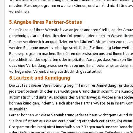
mit dem Partnerprogramm erwarten können, und wir sind nicht für etwa
vornehmen.
5.Angabe Ihres Partner-Status
Sie müssen auf Ihrer Website bzw. an jeder anderen Stelle, an der Am
genehmigt, klar und deutlich den folgenden oder einen im Wesentlichen
Partner verdiene ich an qualifizierten Verkäufen“. Abgesehen von die
werden Sie ohne unsere vorherige schriftliche Zustimmung keine weite
Partnerprogramm machen. Sie dürfen die zwischen uns und Ihnen best
(einschließlich der expliziten oder impliziten Aussage, dass Amazon Si
dass eine Verbindung zwischen Amazon und Ihnen oder einer anderen natü
vorliegenden Vereinbarung ausdrücklich gestattet ist.
6.Laufzeit und Kündigung
Die Laufzeit dieser Vereinbarung beginnt mit Ihrer Anmeldung für die 
jederzeit ordentlich oder aus wichtigem Grund durch schriftliche Kündi
automatisch und unter Ausschluss des Gerichtswegs), wobei eine solch
können kündigen, indem Sie sich über die Partner-Website in Ihrem Ko
auswählen.
Ferner können wir diese Vereinbarung jederzeit aus wichtigem Grund dur
Sie Ihre Pflichten aus dieser Vereinbarung erheblich verletzen; (b) wen
Programmrichtlinien) nicht innerhalb von 7 Tagen nach unserer Benachr
oder Haftungsansprüchen im Zusammenhang mit Ihrer Teilnahme am Pa