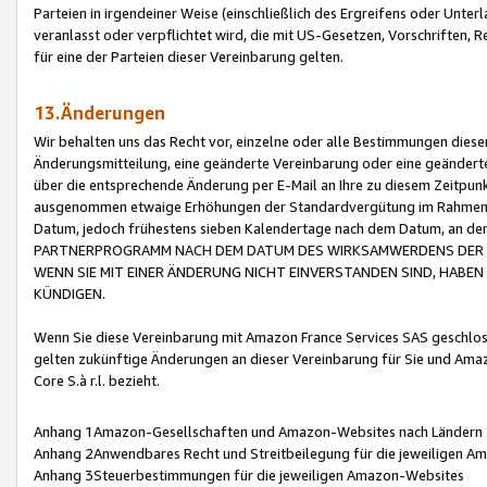
Parteien in irgendeiner Weise (einschließlich des Ergreifens oder Unt
veranlasst oder verpflichtet wird, die mit US-Gesetzen, Vorschriften,
für eine der Parteien dieser Vereinbarung gelten.
13.Änderungen
Wir behalten uns das Recht vor, einzelne oder alle Bestimmungen diese
Änderungsmitteilung, eine geänderte Vereinbarung oder eine geänderte 
über die entsprechende Änderung per E-Mail an Ihre zu diesem Zeitpun
ausgenommen etwaige Erhöhungen der Standardvergütung im Rahmen
Datum, jedoch frühestens sieben Kalendertage nach dem Datum, an de
PARTNERPROGRAMM NACH DEM DATUM DES WIRKSAMWERDENS DER Ä
WENN SIE MIT EINER ÄNDERUNG NICHT EINVERSTANDEN SIND, HABEN S
KÜNDIGEN.
Wenn Sie diese Vereinbarung mit Amazon France Services SAS geschlo
gelten zukünftige Änderungen an dieser Vereinbarung für Sie und Ama
Core S.à r.l. bezieht.
Anhang 1Amazon-Gesellschaften und Amazon-Websites nach Ländern
Anhang 2Anwendbares Recht und Streitbeilegung für die jeweiligen 
Anhang 3Steuerbestimmungen für die jeweiligen Amazon-Websites