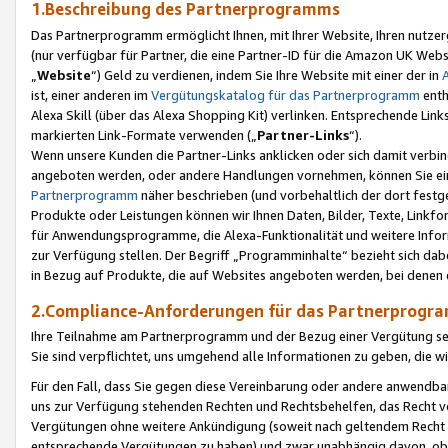
1.Beschreibung des Partnerprogramms
Das Partnerprogramm ermöglicht Ihnen, mit Ihrer Website, Ihren nutzer
(nur verfügbar für Partner, die eine Partner-ID für die Amazon UK We
„
Website
“) Geld zu verdienen, indem Sie Ihre Website mit einer der in
ist, einer anderen im
Vergütungskatalog für das Partnerprogramm
enth
Alexa Skill (über das Alexa Shopping Kit) verlinken. Entsprechende Lin
markierten Link-Formate verwenden („
Partner-Links
“).
Wenn unsere Kunden die Partner-Links anklicken oder sich damit verbi
angeboten werden, oder andere Handlungen vornehmen, können Sie eine
Partnerprogramm
näher beschrieben (und vorbehaltlich der dort festg
Produkte oder Leistungen können wir Ihnen Daten, Bilder, Texte, Linkfo
für Anwendungsprogramme, die Alexa-Funktionalität und weitere Inf
zur Verfügung stellen. Der Begriff „Programminhalte“ bezieht sich dabe
in Bezug auf Produkte, die auf Websites angeboten werden, bei denen 
2.Compliance-Anforderungen für das Partnerprog
Ihre Teilnahme am Partnerprogramm und der Bezug einer Vergütung setz
Sie sind verpflichtet, uns umgehend alle Informationen zu geben, die w
Für den Fall, dass Sie gegen diese Vereinbarung oder andere anwendba
uns zur Verfügung stehenden Rechten und Rechtsbehelfen, das Recht vo
Vergütungen ohne weitere Ankündigung (soweit nach geltendem Recht z
entsprechende Vergütungen zu haben) und zwar unabhängig davon, ob 