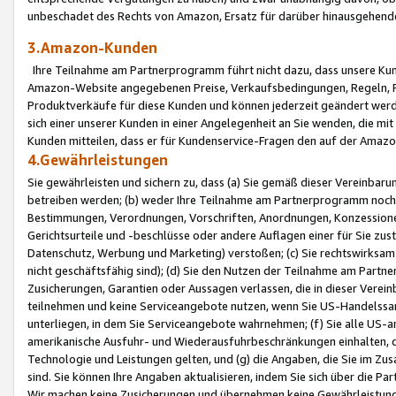
unbeschadet des Rechts von Amazon, Ersatz für darüber hinausgehen
3.Amazon-Kunden
Ihre Teilnahme am Partnerprogramm führt nicht dazu, dass unsere Kun
Amazon-Website angegebenen Preise, Verkaufsbedingungen, Regeln, Ri
Produktverkäufe für diese Kunden und können jederzeit geändert werde
sich einer unserer Kunden in einer Angelegenheit an Sie wenden, die 
Kunden mitteilen, dass er für Kundenservice-Fragen den auf der Ama
4.Gewährleistungen
Sie gewährleisten und sichern zu, dass (a) Sie gemäß dieser Vereinba
betreiben werden; (b) weder Ihre Teilnahme am Partnerprogramm noch d
Bestimmungen, Verordnungen, Vorschriften, Anordnungen, Konzessionen,
Gerichtsurteile und -beschlüsse oder andere Auflagen einer für Sie zu
Datenschutz, Werbung und Marketing) verstoßen; (c) Sie rechtswirksam 
nicht geschäftsfähig sind); (d) Sie den Nutzen der Teilnahme am Partne
Zusicherungen, Garantien oder Aussagen verlassen, die in dieser Verein
teilnehmen und keine Serviceangebote nutzen, wenn Sie US-Handelssa
unterliegen, in dem Sie Serviceangebote wahrnehmen; (f) Sie alle US
amerikanische Ausfuhr- und Wiederausfuhrbeschränkungen einhalten, 
Technologie und Leistungen gelten, und (g) die Angaben, die Sie im 
sind. Sie können Ihre Angaben aktualisieren, indem Sie sich über die 
Wir machen keine Zusicherungen und übernehmen keine Gewährleistun