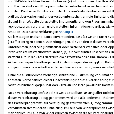
und SMS-Nachrichten. Ferner dürfen wir (a) Informationen über Ihre We
von Partner-Links und Programminhalten erhalten überwachen, aufzei
vor dem Kauf eines Produkts auf der Amazon-Website über einen auf Ih
prüfen, überwachen und anderweitig untersuchen, um die Einhaltung dies
die auf Ihrer Website dargestellte Implementierung von Programminhalt
reproduzieren, verbreiten und darstellen. Informationen darüber, wie w
Amazon-Datenschutzerklärung in
Anhang 4
.
Sie bestätigen und sind damit einverstanden, dass (a) wir und unsere 
(Traffic) anregen können, zu Bedingungen, die von den in dieser Vere
Unternehmen jederzeit (unmittelbar oder mittelbar) Websites oder Appl
Ihrer Website im Wettbewerb stehen, (c) ein Versäumnis unsererseits, I
Verzicht auf unser Recht darstellt, die betroffene oder eine andere B
Aktualisierungen, Handlungen und Zustimmungen, die wir ggf. im Rahme
vorgenommen bzw. erteilt werden und nur wirksam sind, wenn sie schri
Ohne die ausdrückliche vorherige schriftliche Zustimmung von Amazon
abtreten. Vorbehaltlich dieser Einschränkung ist diese Vereinbarung f
rechtlich bindend, gegenüber den Parteien und ihren jeweiligen Rech
Diese Vereinbarung umfasst die jeweils aktuellste Fassung aller Richtli
dieser Vereinbarung Bezug genommen wird und alle anderen Richtlinie
des Partnerprogramms zur Verfügung gestellt werden („
Programmric
verpflichten sich zu deren Einhaltung. Im Falle von Widersprüchen zwi
maßgeblich. Im Falle von Widersprüchen zwischen dieser Vereinbarun