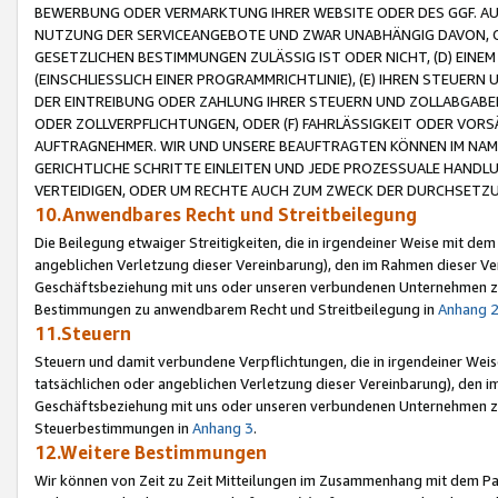
BEWERBUNG ODER VERMARKTUNG IHRER WEBSITE ODER DES GGF. AUF 
NUTZUNG DER SERVICEANGEBOTE UND ZWAR UNABHÄNGIG DAVON, O
GESETZLICHEN BESTIMMUNGEN ZULÄSSIG IST ODER NICHT, (D) EINE
(EINSCHLIESSLICH EINER PROGRAMMRICHTLINIE), (E) IHREN STEUER
DER EINTREIBUNG ODER ZAHLUNG IHRER STEUERN UND ZOLLABGAB
ODER ZOLLVERPFLICHTUNGEN, ODER (F) FAHRLÄSSIGKEIT ODER VORS
AUFTRAGNEHMER. WIR UND UNSERE BEAUFTRAGTEN KÖNNEN IM NAME
GERICHTLICHE SCHRITTE EINLEITEN UND JEDE PROZESSUALE HAND
VERTEIDIGEN, ODER UM RECHTE AUCH ZUM ZWECK DER DURCHSETZU
10.Anwendbares Recht und Streitbeilegung
Die Beilegung etwaiger Streitigkeiten, die in irgendeiner Weise mit de
angeblichen Verletzung dieser Vereinbarung), den im Rahmen dieser Ve
Geschäftsbeziehung mit uns oder unseren verbundenen Unternehmen zu
Bestimmungen zu anwendbarem Recht und Streitbeilegung in
Anhang 
11.Steuern
Steuern und damit verbundene Verpflichtungen, die in irgendeiner Wei
tatsächlichen oder angeblichen Verletzung dieser Vereinbarung), den 
Geschäftsbeziehung mit uns oder unseren verbundenen Unternehmen z
Steuerbestimmungen in
Anhang 3
.
12.Weitere Bestimmungen
Wir können von Zeit zu Zeit Mitteilungen im Zusammenhang mit dem Par