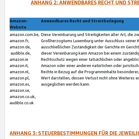
ANHANG 2: ANWENDBARES RECHT UND STRE
Amazon-
Anwendbares Recht und Streitbeilegung
Website
amazon.com.be,
Diese Vereinbarung und Streitigkeiten aller Art, die 
amazon.fr,
Großherzogtums Luxemburg unter Ausschluss seiner Kol
amazon.de,
ausschließlichen Zuständigkeit der Gerichte im Geri
audible.de,
dieser Vereinbarung kann Amazon bei einem zuständig
amazon.ie
Rechtsschutz wegen einer tatsächlichen oder angebli
amazon.it,
Amazon oder einer anderen natürlichen oder juristisc
amazon.nl,
Rechte in Bezug auf die Programminhalte besonderer,
amazon.pl,
Wert darstellen, dessen Verlust nicht ohne Weiteres e
amazon.es,
ausgeglichen werden kann.
amazon.se,
amazon.co.uk,
audible.co.uk
ANHANG 3: STEUERBESTIMMUNGEN FÜR DIE JEWEIL