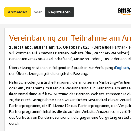
Anmelden
Registrieren
oder
Vereinbarung zur Teilnahme am 
zuletzt aktualisiert am
:
15. Oktober 2025
(Derzeitige Partner - 
Willkommen auf Amazons Partner-Website (die „
Partner-Website
“)
genannten Amazon-Gesellschaften („
Amazon
“ oder „
uns
“ oder ähnli
Übersetzungen stehen in folgenden Sprachen zur Verfügung :
Englisch
,
den Übersetzungen gilt die englische Fassung.
Natürliche oder juristische Personen, die an unserem Marketing-Partn
oder ein „
Partner
“), müssen die Vereinbarung zur Teilnahme am Ama
Ihrer Anmeldung auf bzw. Nutzung der Partner-Website stimmen Sie die
zu, die durch Bezugnahme einen wesentlichen Bestandteil dieser Verei
Partnerprogramm, die IP-Lizenz für das Partnerprogramm, den Vergütu
Partnerprogramm). Inhalte, die du auf der Website Amazon.com veröffe
des Verbots von Kundenrezensionen, die gegen eine Vergütung erstellt, 
durch.