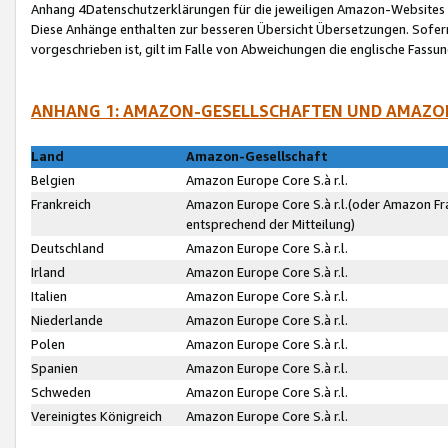
Anhang 4Datenschutzerklärungen für die jeweiligen Amazon-Websites
Diese Anhänge enthalten zur besseren Übersicht Übersetzungen. Sofe
vorgeschrieben ist, gilt im Falle von Abweichungen die englische Fass
ANHANG 1: AMAZON-GESELLSCHAFTEN UND AMAZO
Land
Amazon-Gesellschaft
Belgien
Amazon Europe Core S.à r.l.
Frankreich
Amazon Europe Core S.à r.l.(oder Amazon Fr
entsprechend der Mitteilung)
Deutschland
Amazon Europe Core S.à r.l.
Irland
Amazon Europe Core S.à r.l.
Italien
Amazon Europe Core S.à r.l.
Niederlande
Amazon Europe Core S.à r.l.
Polen
Amazon Europe Core S.à r.l.
Spanien
Amazon Europe Core S.à r.l.
Schweden
Amazon Europe Core S.à r.l.
Vereinigtes Königreich
Amazon Europe Core S.à r.l.