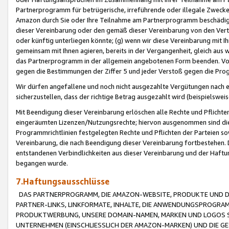
Partnerprogramm für betrügerische, irreführende oder illegale Zwecke
Amazon durch Sie oder Ihre Teilnahme am Partnerprogramm beschädig
dieser Vereinbarung oder den gemäß dieser Vereinbarung von den Vertr
oder künftig unterliegen könnte; (g) wenn wir diese Vereinbarung mit I
gemeinsam mit Ihnen agieren, bereits in der Vergangenheit, gleich aus
das Partnerprogramm in der allgemein angebotenen Form beenden. Vors
gegen die Bestimmungen der Ziffer 5 und jeder Verstoß gegen die Prog
Wir dürfen angefallene und noch nicht ausgezahlte Vergütungen nach 
sicherzustellen, dass der richtige Betrag ausgezahlt wird (beispielsw
Mit Beendigung dieser Vereinbarung erlöschen alle Rechte und Pflichte
eingeräumten Lizenzen/Nutzungsrechte; hiervon ausgenommen sind die in 
Programmrichtlinien festgelegten Rechte und Pflichten der Parteien sow
Vereinbarung, die nach Beendigung dieser Vereinbarung fortbestehen. D
entstandenen Verbindlichkeiten aus dieser Vereinbarung und der Haft
begangen wurde.
7.Haftungsausschlüsse
DAS PARTNERPROGRAMM, DIE AMAZON-WEBSITE, PRODUKTE UND DI
PARTNER-LINKS, LINKFORMATE, INHALTE, DIE ANWENDUNGSPROGR
PRODUKTWERBUNG, UNSERE DOMAIN-NAMEN, MARKEN UND LOGOS S
UNTERNEHMEN (EINSCHLIESSLICH DER AMAZON-MARKEN) UND DIE GE