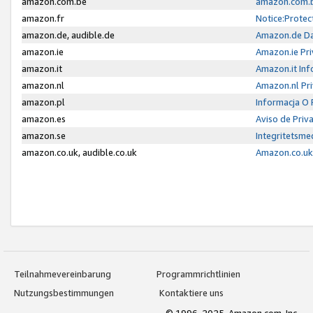
amazon.com.be
amazon.com.b
amazon.fr
Notice:Protec
amazon.de, audible.de
Amazon.de Da
amazon.ie
Amazon.ie Pri
amazon.it
Amazon.it Inf
amazon.nl
Amazon.nl Pri
amazon.pl
Informacja O
amazon.es
Aviso de Priv
amazon.se
Integritetsm
amazon.co.uk, audible.co.uk
Amazon.co.uk 
Teilnahmevereinbarung
Programmrichtlinien
Nutzungsbestimmungen
Kontaktiere uns