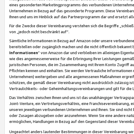
eines gesonderten Marketingprogramms des verbundenen Unternehmens
Unternehmen in Bezug auf das gesonderte Programm. Diese Vereinbarung
Ihnen und uns im Hinblick auf das Partnerprogramm dar und ersetzt al
Für die Zwecke dieser Vereinbarung verstehen sich die Begriffe „schließ
von „jedoch nicht beschränkt auf“.
Sämtliche Informationen in Bezug auf Amazon oder unsere verbunde
bereitstellen oder zugänglich machen und die nicht öffentlich bekannt bz
Informationen
“ von Amazon dar und verbleiben im alleinigen Eigent
wie dies angemessenerweise für die Erbringung Ihrer Leistungen gemäß d
juristischen Personen, die im Zusammenhang mit Ihrem Konto Zugriff au
Pflichten kennen und einhalten. Sie werden Vertrauliche Informationen 
Unternehmen) weitergeben und alle angemessenen Maßnahmen ergreifen
schützen, die gemäß dieser Vereinbarung nicht ausdrücklich zulässig is
Vertraulichkeits- oder Geheimhaltungsvereinbarungen und gilt für die
Das Verhältnis zwischen Ihnen und uns ist das unabhängiger Vertragspa
Joint-Venture, ein Vertretungsverhältnis, eine Franchisevereinbarung, 
unseren jeweiligen verbundenen Unternehmen und Ihnen. Sie sind ni
oder Zusagen abzugeben oder anzunehmen. Wenn Sie eine andere natürli
ermöglichen, Handlungen in Bezug auf den Gegenstand dieser Vereinbar
Ungeachtet anders lautender Bestimmungen in dieser Vereinbarung wird