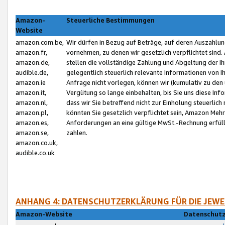
Amazon-
Steuerliche Bestimmungen
Website
amazon.com.be,
Wir dürfen in Bezug auf Beträge, auf deren Auszahlun
amazon.fr,
vornehmen, zu denen wir gesetzlich verpflichtet sind
amazon.de,
stellen die vollständige Zahlung und Abgeltung der 
audible.de,
gelegentlich steuerlich relevante Informationen von I
amazon.ie
Anfrage nicht vorlegen, können wir (kumulativ zu de
amazon.it,
Vergütung so lange einbehalten, bis Sie uns diese Inf
amazon.nl,
dass wir Sie betreffend nicht zur Einholung steuerlich 
amazon.pl,
könnten Sie gesetzlich verpflichtet sein, Amazon Meh
amazon.es,
Anforderungen an eine gültige MwSt.-Rechnung erfüllt
amazon.se,
zahlen.
amazon.co.uk,
audible.co.uk
ANHANG 4: DATENSCHUTZERKLÄRUNG FÜR DIE JEWE
Amazon-Website
Datenschutz