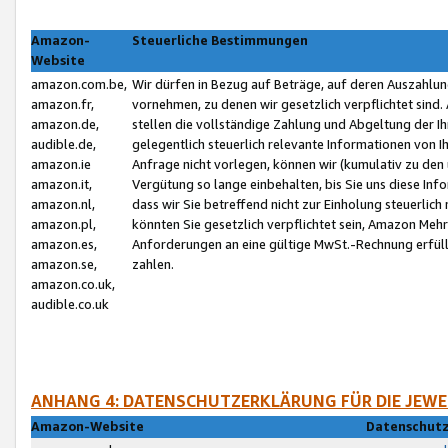
Amazon-
Steuerliche Bestimmungen
Website
amazon.com.be,
Wir dürfen in Bezug auf Beträge, auf deren Auszahlun
amazon.fr,
vornehmen, zu denen wir gesetzlich verpflichtet sind
amazon.de,
stellen die vollständige Zahlung und Abgeltung der 
audible.de,
gelegentlich steuerlich relevante Informationen von I
amazon.ie
Anfrage nicht vorlegen, können wir (kumulativ zu de
amazon.it,
Vergütung so lange einbehalten, bis Sie uns diese Inf
amazon.nl,
dass wir Sie betreffend nicht zur Einholung steuerlich 
amazon.pl,
könnten Sie gesetzlich verpflichtet sein, Amazon Meh
amazon.es,
Anforderungen an eine gültige MwSt.-Rechnung erfüllt
amazon.se,
zahlen.
amazon.co.uk,
audible.co.uk
ANHANG 4: DATENSCHUTZERKLÄRUNG FÜR DIE JEWE
Amazon-Website
Datenschutz