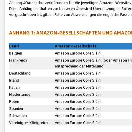
Anhang 4Datenschutzerklärungen für die jeweiligen Amazon-Websites
Diese Anhänge enthalten zur besseren Übersicht Übersetzungen. Sofe
vorgeschrieben ist, gilt im Falle von Abweichungen die englische Fass
ANHANG 1: AMAZON-GESELLSCHAFTEN UND AMAZO
Land
Amazon-Gesellschaft
Belgien
Amazon Europe Core S.à r.l.
Frankreich
Amazon Europe Core S.à r.l.(oder Amazon Fr
entsprechend der Mitteilung)
Deutschland
Amazon Europe Core S.à r.l.
Irland
Amazon Europe Core S.à r.l.
Italien
Amazon Europe Core S.à r.l.
Niederlande
Amazon Europe Core S.à r.l.
Polen
Amazon Europe Core S.à r.l.
Spanien
Amazon Europe Core S.à r.l.
Schweden
Amazon Europe Core S.à r.l.
Vereinigtes Königreich
Amazon Europe Core S.à r.l.