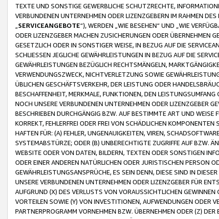
TEXTE UND SONSTIGE GEWERBLICHE SCHUTZRECHTE, INFORMATIONE
VERBUNDENEN UNTERNEHMEN ODER LIZENZGEBERN IM RAHMEN DES
„
SERVICEANGEBOTE
“), WERDEN „WIE BESEHEN“ UND „WIE VERFÜ
ODER LIZENZGEBER MACHEN ZUSICHERUNGEN ODER ÜBERNEHMEN GEW
GESETZLICH ODER IN SONSTIGER WEISE, IN BEZUG AUF DIE SERVI
SCHLIESSEN JEGLICHE GEWÄHRLEISTUNGEN IN BEZUG AUF DIE SERVI
GEWÄHRLEISTUNGEN BEZÜGLICH RECHTSMÄNGELN, MARKTGÄNGIGKEIT
VERWENDUNGSZWECK, NICHTVERLETZUNG SOWIE GEWÄHRLEISTUNGEN 
ÜBLICHEN GESCHÄFTSVERKEHR, DER LEISTUNG ODER HANDELSBRÄUCH
BESCHAFFENHEIT, MERKMALE, FUNKTIONEN, DEN LEISTUNGSUMFANG 
NOCH UNSERE VERBUNDENEN UNTERNEHMEN ODER LIZENZGEBER GEWÄ
BESCHRIEBEN DURCHGÄNGIG BZW. AUF BESTIMMTE ART UND WEISE
KORREKT, FEHLERFREI ODER FREI VON SCHÄDLICHEN KOMPONENTEN
HAFTEN FÜR: (A) FEHLER, UNGENAUIGKEITEN, VIREN, SCHADSOFTW
SYSTEMABSTÜRZE; ODER (B) UNBERECHTIGTE ZUGRIFFE AUF BZW. 
WEBSITE ODER VON DATEN, BILDERN, TEXTEN ODER SONSTIGEN INF
ODER EINER ANDEREN NATÜRLICHEN ODER JURISTISCHEN PERSON OD
GEWÄHRLEISTUNGSANSPRÜCHE, ES SEIN DENN, DIESE SIND IN DIES
UNSERE VERBUNDENEN UNTERNEHMEN ODER LIZENZGEBER FÜR EN
AUFGRUND (X) DES VERLUSTS VON VORAUSSICHTLICHEN GEWINNEN
VORTEILEN SOWIE (Y) VON INVESTITIONEN, AUFWENDUNGEN ODER VE
PARTNERPROGRAMM VORNEHMEN BZW. ÜBERNEHMEN ODER (Z) DER 