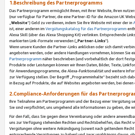
1.Beschreibung des Partnerprogramms
Das Partnerprogramm ermöglicht Ihnen, mit Ihrer Website, Ihren nutzer
(nur verfügbar für Partner, die eine Partner-ID für die Amazon UK We
„
Website
“) Geld zu verdienen, indem Sie Ihre Website mit einer der in
ist, einer anderen im
Vergütungskatalog für das Partnerprogramm
enth
Alexa Skill (über das Alexa Shopping Kit) verlinken. Entsprechende Lin
markierten Link-Formate verwenden („
Partner-Links
“).
Wenn unsere Kunden die Partner-Links anklicken oder sich damit verbi
angeboten werden, oder andere Handlungen vornehmen, können Sie eine
Partnerprogramm
näher beschrieben (und vorbehaltlich der dort festg
Produkte oder Leistungen können wir Ihnen Daten, Bilder, Texte, Linkfo
für Anwendungsprogramme, die Alexa-Funktionalität und weitere Inf
zur Verfügung stellen. Der Begriff „Programminhalte“ bezieht sich dabe
in Bezug auf Produkte, die auf Websites angeboten werden, bei denen 
2.Compliance-Anforderungen für das Partnerprog
Ihre Teilnahme am Partnerprogramm und der Bezug einer Vergütung setz
Sie sind verpflichtet, uns umgehend alle Informationen zu geben, die w
Für den Fall, dass Sie gegen diese Vereinbarung oder andere anwendba
uns zur Verfügung stehenden Rechten und Rechtsbehelfen, das Recht vo
Vergütungen ohne weitere Ankündigung (soweit nach geltendem Recht z
entsprechende Vergütungen zu haben) und zwar unabhängig davon, ob 