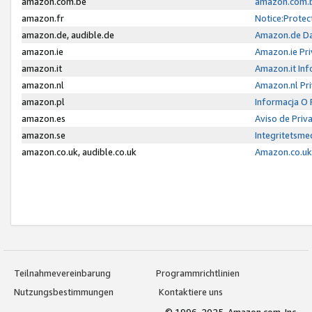
amazon.com.be
amazon.com.b
amazon.fr
Notice:Protec
amazon.de, audible.de
Amazon.de Da
amazon.ie
Amazon.ie Pri
amazon.it
Amazon.it Inf
amazon.nl
Amazon.nl Pri
amazon.pl
Informacja O
amazon.es
Aviso de Priv
amazon.se
Integritetsm
amazon.co.uk, audible.co.uk
Amazon.co.uk 
Teilnahmevereinbarung
Programmrichtlinien
Nutzungsbestimmungen
Kontaktiere uns