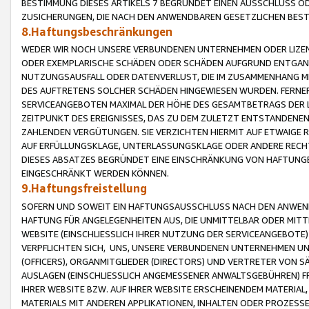
BESTIMMUNG DIESES ARTIKELS 7 BEGRÜNDET EINEN AUSSCHLUSS 
ZUSICHERUNGEN, DIE NACH DEN ANWENDBAREN GESETZLICHEN BE
8.Haftungsbeschränkungen
WEDER WIR NOCH UNSERE VERBUNDENEN UNTERNEHMEN ODER LIZEN
ODER EXEMPLARISCHE SCHÄDEN ODER SCHÄDEN AUFGRUND ENTGANG
NUTZUNGSAUSFALL ODER DATENVERLUST, DIE IM ZUSAMMENHANG MI
DES AUFTRETENS SOLCHER SCHÄDEN HINGEWIESEN WURDEN. FERN
SERVICEANGEBOTEN MAXIMAL DER HÖHE DES GESAMTBETRAGS DER 
ZEITPUNKT DES EREIGNISSES, DAS ZU DEM ZULETZT ENTSTANDENE
ZAHLENDEN VERGÜTUNGEN. SIE VERZICHTEN HIERMIT AUF ETWAIGE 
AUF ERFÜLLUNGSKLAGE, UNTERLASSUNGSKLAGE ODER ANDERE RECHT
DIESES ABSATZES BEGRÜNDET EINE EINSCHRÄNKUNG VON HAFTUNG
EINGESCHRÄNKT WERDEN KÖNNEN.
9.Haftungsfreistellung
SOFERN UND SOWEIT EIN HAFTUNGSAUSSCHLUSS NACH DEN ANWENDB
HAFTUNG FÜR ANGELEGENHEITEN AUS, DIE UNMITTELBAR ODER MITT
WEBSITE (EINSCHLIESSLICH IHRER NUTZUNG DER SERVICEANGEBOTE)
VERPFLICHTEN SICH, UNS, UNSERE VERBUNDENEN UNTERNEHMEN UN
(OFFICERS), ORGANMITGLIEDER (DIRECTORS) UND VERTRETER VON 
AUSLAGEN (EINSCHLIESSLICH ANGEMESSENER ANWALTSGEBÜHREN) FR
IHRER WEBSITE BZW. AUF IHRER WEBSITE ERSCHEINENDEM MATERIAL
MATERIALS MIT ANDEREN APPLIKATIONEN, INHALTEN ODER PROZESSE