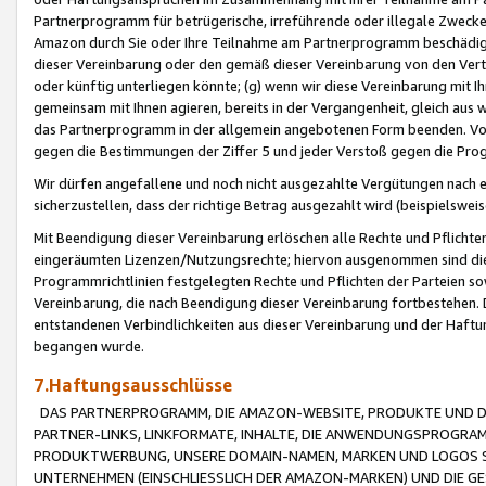
Partnerprogramm für betrügerische, irreführende oder illegale Zwecke
Amazon durch Sie oder Ihre Teilnahme am Partnerprogramm beschädig
dieser Vereinbarung oder den gemäß dieser Vereinbarung von den Vertr
oder künftig unterliegen könnte; (g) wenn wir diese Vereinbarung mit I
gemeinsam mit Ihnen agieren, bereits in der Vergangenheit, gleich aus
das Partnerprogramm in der allgemein angebotenen Form beenden. Vors
gegen die Bestimmungen der Ziffer 5 und jeder Verstoß gegen die Prog
Wir dürfen angefallene und noch nicht ausgezahlte Vergütungen nach 
sicherzustellen, dass der richtige Betrag ausgezahlt wird (beispielsw
Mit Beendigung dieser Vereinbarung erlöschen alle Rechte und Pflichte
eingeräumten Lizenzen/Nutzungsrechte; hiervon ausgenommen sind die in 
Programmrichtlinien festgelegten Rechte und Pflichten der Parteien sow
Vereinbarung, die nach Beendigung dieser Vereinbarung fortbestehen. D
entstandenen Verbindlichkeiten aus dieser Vereinbarung und der Haft
begangen wurde.
7.Haftungsausschlüsse
DAS PARTNERPROGRAMM, DIE AMAZON-WEBSITE, PRODUKTE UND DI
PARTNER-LINKS, LINKFORMATE, INHALTE, DIE ANWENDUNGSPROGR
PRODUKTWERBUNG, UNSERE DOMAIN-NAMEN, MARKEN UND LOGOS S
UNTERNEHMEN (EINSCHLIESSLICH DER AMAZON-MARKEN) UND DIE GE