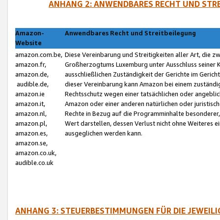
ANHANG 2: ANWENDBARES RECHT UND STRE
Amazon-
Anwendbares Recht und Streitbeilegung
Website
amazon.com.be,
Diese Vereinbarung und Streitigkeiten aller Art, die 
amazon.fr,
Großherzogtums Luxemburg unter Ausschluss seiner Kol
amazon.de,
ausschließlichen Zuständigkeit der Gerichte im Geri
audible.de,
dieser Vereinbarung kann Amazon bei einem zuständig
amazon.ie
Rechtsschutz wegen einer tatsächlichen oder angebli
amazon.it,
Amazon oder einer anderen natürlichen oder juristisc
amazon.nl,
Rechte in Bezug auf die Programminhalte besonderer,
amazon.pl,
Wert darstellen, dessen Verlust nicht ohne Weiteres e
amazon.es,
ausgeglichen werden kann.
amazon.se,
amazon.co.uk,
audible.co.uk
ANHANG 3: STEUERBESTIMMUNGEN FÜR DIE JEWEIL