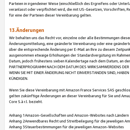
Parteien in irgendeiner Weise (einschließlich des Ergreifens oder Unt
veranlasst oder verpflichtet wird, die mit US-Gesetzen, Vorschriften,
für eine der Parteien dieser Vereinbarung gelten.
13.Änderungen
Wir behalten uns das Recht vor, einzelne oder alle Bestimmungen diese
Änderungsmitteilung, eine geänderte Vereinbarung oder eine geänderte 
über die entsprechende Änderung per E-Mail an Ihre zu diesem Zeitpun
ausgenommen etwaige Erhöhungen der Standardvergütung im Rahmen
Datum, jedoch frühestens sieben Kalendertage nach dem Datum, an de
PARTNERPROGRAMM NACH DEM DATUM DES WIRKSAMWERDENS DER Ä
WENN SIE MIT EINER ÄNDERUNG NICHT EINVERSTANDEN SIND, HABEN S
KÜNDIGEN.
Wenn Sie diese Vereinbarung mit Amazon France Services SAS geschlo
gelten zukünftige Änderungen an dieser Vereinbarung für Sie und Ama
Core S.à r.l. bezieht.
Anhang 1Amazon-Gesellschaften und Amazon-Websites nach Ländern
Anhang 2Anwendbares Recht und Streitbeilegung für die jeweiligen 
Anhang 3Steuerbestimmungen für die jeweiligen Amazon-Websites