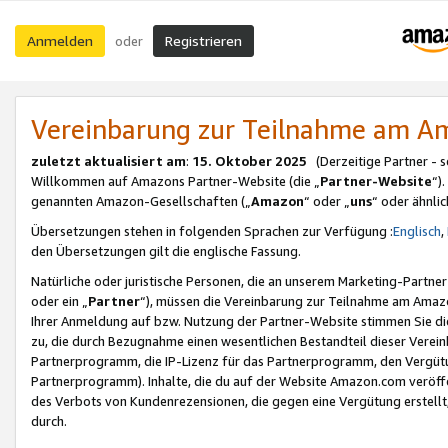
Anmelden
Registrieren
oder
Vereinbarung zur Teilnahme am 
zuletzt aktualisiert am
:
15. Oktober 2025
(Derzeitige Partner - 
Willkommen auf Amazons Partner-Website (die „
Partner-Website
“)
genannten Amazon-Gesellschaften („
Amazon
“ oder „
uns
“ oder ähnli
Übersetzungen stehen in folgenden Sprachen zur Verfügung :
Englisch
,
den Übersetzungen gilt die englische Fassung.
Natürliche oder juristische Personen, die an unserem Marketing-Partn
oder ein „
Partner
“), müssen die Vereinbarung zur Teilnahme am Ama
Ihrer Anmeldung auf bzw. Nutzung der Partner-Website stimmen Sie die
zu, die durch Bezugnahme einen wesentlichen Bestandteil dieser Verei
Partnerprogramm, die IP-Lizenz für das Partnerprogramm, den Vergütu
Partnerprogramm). Inhalte, die du auf der Website Amazon.com veröffe
des Verbots von Kundenrezensionen, die gegen eine Vergütung erstellt, 
durch.