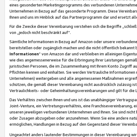
eines gesonderten Marketingprogramms des verbundenen Unternehmens
Unternehmen in Bezug auf das gesonderte Programm. Diese Vereinbarung
Ihnen und uns im Hinblick auf das Partnerprogramm dar und ersetzt al
Für die Zwecke dieser Vereinbarung verstehen sich die Begriffe „schließ
von „jedoch nicht beschränkt auf“.
Sämtliche Informationen in Bezug auf Amazon oder unsere verbunde
bereitstellen oder zugänglich machen und die nicht öffentlich bekannt bz
Informationen
“ von Amazon dar und verbleiben im alleinigen Eigent
wie dies angemessenerweise für die Erbringung Ihrer Leistungen gemäß d
juristischen Personen, die im Zusammenhang mit Ihrem Konto Zugriff au
Pflichten kennen und einhalten. Sie werden Vertrauliche Informationen 
Unternehmen) weitergeben und alle angemessenen Maßnahmen ergreifen
schützen, die gemäß dieser Vereinbarung nicht ausdrücklich zulässig is
Vertraulichkeits- oder Geheimhaltungsvereinbarungen und gilt für die
Das Verhältnis zwischen Ihnen und uns ist das unabhängiger Vertragspa
Joint-Venture, ein Vertretungsverhältnis, eine Franchisevereinbarung, 
unseren jeweiligen verbundenen Unternehmen und Ihnen. Sie sind ni
oder Zusagen abzugeben oder anzunehmen. Wenn Sie eine andere natürli
ermöglichen, Handlungen in Bezug auf den Gegenstand dieser Vereinbar
Ungeachtet anders lautender Bestimmungen in dieser Vereinbarung wird