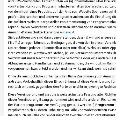
und SMS-Nachrichten. Ferner dürfen wir (a) Informationen über Ihre We
von Partner-Links und Programminhalten erhalten überwachen, aufzei
vor dem Kauf eines Produkts auf der Amazon-Website über einen auf Ih
prüfen, überwachen und anderweitig untersuchen, um die Einhaltung dies
die auf Ihrer Website dargestellte Implementierung von Programminhalt
reproduzieren, verbreiten und darstellen. Informationen darüber, wie w
Amazon-Datenschutzerklärung in
Anhang 4
.
Sie bestätigen und sind damit einverstanden, dass (a) wir und unsere 
(Traffic) anregen können, zu Bedingungen, die von den in dieser Vere
Unternehmen jederzeit (unmittelbar oder mittelbar) Websites oder Appl
Ihrer Website im Wettbewerb stehen, (c) ein Versäumnis unsererseits, I
Verzicht auf unser Recht darstellt, die betroffene oder eine andere B
Aktualisierungen, Handlungen und Zustimmungen, die wir ggf. im Rahme
vorgenommen bzw. erteilt werden und nur wirksam sind, wenn sie schri
Ohne die ausdrückliche vorherige schriftliche Zustimmung von Amazon
abtreten. Vorbehaltlich dieser Einschränkung ist diese Vereinbarung f
rechtlich bindend, gegenüber den Parteien und ihren jeweiligen Rech
Diese Vereinbarung umfasst die jeweils aktuellste Fassung aller Richtli
dieser Vereinbarung Bezug genommen wird und alle anderen Richtlinie
des Partnerprogramms zur Verfügung gestellt werden („
Programmric
verpflichten sich zu deren Einhaltung. Im Falle von Widersprüchen zwi
maßgeblich. Im Falle von Widersprüchen zwischen dieser Vereinbarun