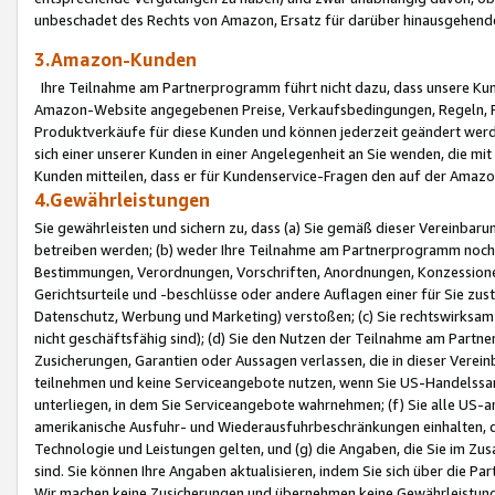
unbeschadet des Rechts von Amazon, Ersatz für darüber hinausgehen
3.Amazon-Kunden
Ihre Teilnahme am Partnerprogramm führt nicht dazu, dass unsere Kun
Amazon-Website angegebenen Preise, Verkaufsbedingungen, Regeln, Ri
Produktverkäufe für diese Kunden und können jederzeit geändert werde
sich einer unserer Kunden in einer Angelegenheit an Sie wenden, die 
Kunden mitteilen, dass er für Kundenservice-Fragen den auf der Ama
4.Gewährleistungen
Sie gewährleisten und sichern zu, dass (a) Sie gemäß dieser Vereinba
betreiben werden; (b) weder Ihre Teilnahme am Partnerprogramm noch d
Bestimmungen, Verordnungen, Vorschriften, Anordnungen, Konzessionen,
Gerichtsurteile und -beschlüsse oder andere Auflagen einer für Sie zu
Datenschutz, Werbung und Marketing) verstoßen; (c) Sie rechtswirksam 
nicht geschäftsfähig sind); (d) Sie den Nutzen der Teilnahme am Partne
Zusicherungen, Garantien oder Aussagen verlassen, die in dieser Verein
teilnehmen und keine Serviceangebote nutzen, wenn Sie US-Handelssa
unterliegen, in dem Sie Serviceangebote wahrnehmen; (f) Sie alle US
amerikanische Ausfuhr- und Wiederausfuhrbeschränkungen einhalten, 
Technologie und Leistungen gelten, und (g) die Angaben, die Sie im 
sind. Sie können Ihre Angaben aktualisieren, indem Sie sich über die 
Wir machen keine Zusicherungen und übernehmen keine Gewährleistun