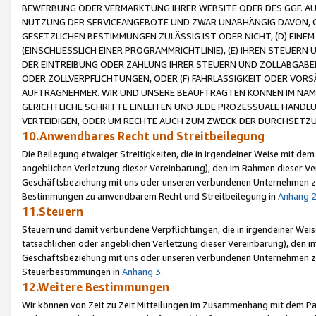
BEWERBUNG ODER VERMARKTUNG IHRER WEBSITE ODER DES GGF. AUF 
NUTZUNG DER SERVICEANGEBOTE UND ZWAR UNABHÄNGIG DAVON, O
GESETZLICHEN BESTIMMUNGEN ZULÄSSIG IST ODER NICHT, (D) EINE
(EINSCHLIESSLICH EINER PROGRAMMRICHTLINIE), (E) IHREN STEUER
DER EINTREIBUNG ODER ZAHLUNG IHRER STEUERN UND ZOLLABGAB
ODER ZOLLVERPFLICHTUNGEN, ODER (F) FAHRLÄSSIGKEIT ODER VORS
AUFTRAGNEHMER. WIR UND UNSERE BEAUFTRAGTEN KÖNNEN IM NAME
GERICHTLICHE SCHRITTE EINLEITEN UND JEDE PROZESSUALE HAND
VERTEIDIGEN, ODER UM RECHTE AUCH ZUM ZWECK DER DURCHSETZU
10.Anwendbares Recht und Streitbeilegung
Die Beilegung etwaiger Streitigkeiten, die in irgendeiner Weise mit de
angeblichen Verletzung dieser Vereinbarung), den im Rahmen dieser Ve
Geschäftsbeziehung mit uns oder unseren verbundenen Unternehmen zu
Bestimmungen zu anwendbarem Recht und Streitbeilegung in
Anhang 
11.Steuern
Steuern und damit verbundene Verpflichtungen, die in irgendeiner Wei
tatsächlichen oder angeblichen Verletzung dieser Vereinbarung), den 
Geschäftsbeziehung mit uns oder unseren verbundenen Unternehmen z
Steuerbestimmungen in
Anhang 3
.
12.Weitere Bestimmungen
Wir können von Zeit zu Zeit Mitteilungen im Zusammenhang mit dem Par