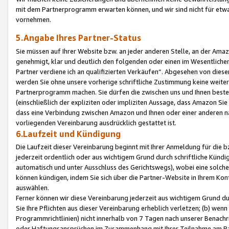
mit dem Partnerprogramm erwarten können, und wir sind nicht für etwa
vornehmen.
5.Angabe Ihres Partner-Status
Sie müssen auf Ihrer Website bzw. an jeder anderen Stelle, an der Am
genehmigt, klar und deutlich den folgenden oder einen im Wesentlichen
Partner verdiene ich an qualifizierten Verkäufen“. Abgesehen von die
werden Sie ohne unsere vorherige schriftliche Zustimmung keine weite
Partnerprogramm machen. Sie dürfen die zwischen uns und Ihnen best
(einschließlich der expliziten oder impliziten Aussage, dass Amazon Si
dass eine Verbindung zwischen Amazon und Ihnen oder einer anderen natü
vorliegenden Vereinbarung ausdrücklich gestattet ist.
6.Laufzeit und Kündigung
Die Laufzeit dieser Vereinbarung beginnt mit Ihrer Anmeldung für die 
jederzeit ordentlich oder aus wichtigem Grund durch schriftliche Kündi
automatisch und unter Ausschluss des Gerichtswegs), wobei eine solch
können kündigen, indem Sie sich über die Partner-Website in Ihrem Ko
auswählen.
Ferner können wir diese Vereinbarung jederzeit aus wichtigem Grund dur
Sie Ihre Pflichten aus dieser Vereinbarung erheblich verletzen; (b) wen
Programmrichtlinien) nicht innerhalb von 7 Tagen nach unserer Benachr
oder Haftungsansprüchen im Zusammenhang mit Ihrer Teilnahme am Pa