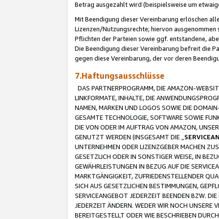
Betrag ausgezahlt wird (beispielsweise um etwai
Mit Beendigung dieser Vereinbarung erlöschen alle
Lizenzen/Nutzungsrechte; hiervon ausgenommen sind
Pflichten der Parteien sowie ggf. entstandene, ab
Die Beendigung dieser Vereinbarung befreit die P
gegen diese Vereinbarung, der vor deren Beendi
7.Haftungsausschlüsse
DAS PARTNERPROGRAMM, DIE AMAZON-WEBSITE,
LINKFORMATE, INHALTE, DIE ANWENDUNGSPRO
NAMEN, MARKEN UND LOGOS SOWIE DIE DOMAIN
GESAMTE TECHNOLOGIE, SOFTWARE SOWIE FUNKT
DIE VON ODER IM AUFTRAG VON AMAZON, UNS
GENUTZT WERDEN (INSGESAMT DIE „
SERVICEA
UNTERNEHMEN ODER LIZENZGEBER MACHEN ZUSI
GESETZLICH ODER IN SONSTIGER WEISE, IN BE
GEWÄHRLEISTUNGEN IN BEZUG AUF DIE SERVICE
MARKTGÄNGIGKEIT, ZUFRIEDENSTELLENDER QUA
SICH AUS GESETZLICHEN BESTIMMUNGEN, GEPFL
SERVICEANGEBOT JEDERZEIT BEENDEN BZW. DIE
JEDERZEIT ÄNDERN. WEDER WIR NOCH UNSERE 
BEREITGESTELLT ODER WIE BESCHRIEBEN DURC