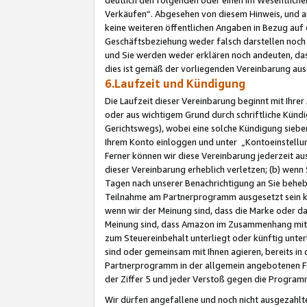
Verkäufen“. Abgesehen von diesem Hinweis, und a
keine weiteren öffentlichen Angaben in Bezug au
Geschäftsbeziehung weder falsch darstellen noch a
und Sie werden weder erklären noch andeuten, dass
dies ist gemäß der vorliegenden Vereinbarung ausd
6.Laufzeit und Kündigung
Die Laufzeit dieser Vereinbarung beginnt mit Ihre
oder aus wichtigem Grund durch schriftliche Kündi
Gerichtswegs), wobei eine solche Kündigung siebe
Ihrem Konto einloggen und unter „Kontoeinstellu
Ferner können wir diese Vereinbarung jederzeit aus
dieser Vereinbarung erheblich verletzen; (b) wenn
Tagen nach unserer Benachrichtigung an Sie behe
Teilnahme am Partnerprogramm ausgesetzt sein kö
wenn wir der Meinung sind, dass die Marke oder 
Meinung sind, dass Amazon im Zusammenhang mit d
zum Steuereinbehalt unterliegt oder künftig unter
sind oder gemeinsam mit Ihnen agieren, bereits in
Partnerprogramm in der allgemein angebotenen Fo
der Ziffer 5 und jeder Verstoß gegen die Programm
Wir dürfen angefallene und noch nicht ausgezahlt