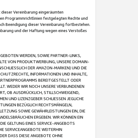
it dieser Vereinbarung eingeräumten
 den Programmrichtlinien festgelegten Rechte und
 nach Beendigung dieser Vereinbarung fortbestehen.
einbarung und der Haftung wegen eines Verstoßes
GEBOTEN WERDEN, SOWIE PARTNER-LINKS,
ALTE VON PRODUKTWERBUNG, UNSERE DOMAIN-
SCHLIESSLICH DER AMAZON-MARKEN) UND DIE
SCHUTZRECHTE, INFORMATIONEN UND INHALTE,
PARTNERPROGRAMMS BEREITGESTELLT ODER
ELLT. WEDER WIR NOCH UNSERE VERBUNDENEN
T, OB AUSDRÜCKLICH, STILLSCHWEIGEND,
MEN UND LIZENZGEBER SCHLIESSEN JEGLICHE
ISTUNGEN BEZÜGLICH RECHTSMÄNGELN,
LETZUNG SOWIE GEWÄHRLEISTUNGEN EIN, DIE
ANDELSBRÄUCHEN ERGEBEN. WIR KÖNNEN EIN
 DIE GELTUNG EINES SERVICE-ANGEBOTS
IE SERVICEANGEBOTE WEITERHIN
ODER DASS DIESE ANGEBOTE OHNE