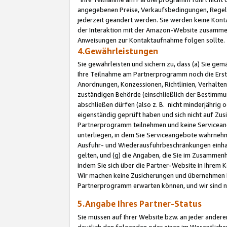
angegebenen Preise, Verkaufsbedingungen, Regeln
jederzeit geändert werden. Sie werden keine Konta
der Interaktion mit der Amazon-Website zusamme
Anweisungen zur Kontaktaufnahme folgen sollte.
4.Gewährleistungen
Sie gewährleisten und sichern zu, dass (a) Sie g
Ihre Teilnahme am Partnerprogramm noch die Erst
Anordnungen, Konzessionen, Richtlinien, Verhalten
zuständigen Behörde (einschließlich der Bestimmu
abschließen dürfen (also z. B. nicht minderjährig
eigenständig geprüft haben und sich nicht auf Zusi
Partnerprogramm teilnehmen und keine Servicean
unterliegen, in dem Sie Serviceangebote wahrneh
Ausfuhr- und Wiederausfuhrbeschränkungen einhal
gelten, und (g) die Angaben, die Sie im Zusammen
indem Sie sich über die Partner-Website in Ihrem
Wir machen keine Zusicherungen und übernehmen 
Partnerprogramm erwarten können, und wir sind n
5.Angabe Ihres Partner-Status
Sie müssen auf Ihrer Website bzw. an jeder ander
deutlich den folgenden oder einen im Wesentlichen