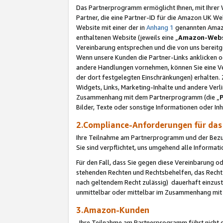
Das Partnerprogramm ermöglicht Ihnen, mit Ihrer W
Partner, die eine Partner-ID für die Amazon UK W
Website mit einer der in
Anhang 1
genannten Amazon
enthaltenen Website (jeweils eine „
Amazon-Webs
Vereinbarung entsprechen und die von uns bereitg
Wenn unsere Kunden die Partner-Links anklicken 
andere Handlungen vornehmen, können Sie eine Ver
der dort festgelegten Einschränkungen) erhalten. 
Widgets, Links, Marketing-Inhalte und andere Ver
Zusammenhang mit dem Partnerprogramm (die „
Bilder, Texte oder sonstige Informationen oder In
2.Compliance-Anforderungen für d
Ihre Teilnahme am Partnerprogramm und der Bezug 
Sie sind verpflichtet, uns umgehend alle Informat
Für den Fall, dass Sie gegen diese Vereinbarung 
stehenden Rechten und Rechtsbehelfen, das Recht
nach geltendem Recht zulässig) dauerhaft einzus
unmittelbar oder mittelbar im Zusammenhang mit
3.Amazon-Kunden
Ihre Teilnahme am Partnerprogramm führt nicht d