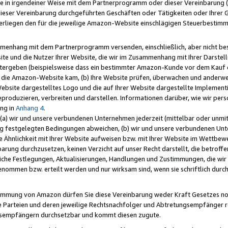
e in irgendeiner Weise mit dem Partnerprogramm oder dieser Vereinbarung (ei
ieser Vereinbarung durchgeführten Geschäften oder Tätigkeiten oder Ihrer 
liegen den für die jeweilige Amazon-Website einschlägigen Steuerbestim
mmenhang mit dem Partnerprogramm versenden, einschließlich, aber nicht be
site und die Nutzer Ihrer Website, die wir im Zusammenhang mit Ihrer Darst
itergeben (beispielsweise dass ein bestimmter Amazon-Kunde vor dem Kauf
uf die Amazon-Website kam, (b) Ihre Website prüfen, überwachen und anderwei
r Website dargestelltes Logo und die auf Ihrer Website dargestellte Impleme
reproduzieren, verbreiten und darstellen. Informationen darüber, wie wir per
ng in
Anhang 4
.
 (a) wir und unsere verbundenen Unternehmen jederzeit (mittelbar oder unmit
ng festgelegten Bedingungen abweichen, (b) wir und unsere verbundenen Unte
 Ähnlichkeit mit Ihrer Website aufweisen bzw. mit Ihrer Website im Wettbewer
barung durchzusetzen, keinen Verzicht auf unser Recht darstellt, die betrof
liche Festlegungen, Aktualisierungen, Handlungen und Zustimmungen, die wi
enommen bzw. erteilt werden und nur wirksam sind, wenn sie schriftlich dur
stimmung von Amazon dürfen Sie diese Vereinbarung weder Kraft Gesetzes no
die Parteien und deren jeweilige Rechtsnachfolger und Abtretungsempfänger 
ngsempfängern durchsetzbar und kommt diesen zugute.