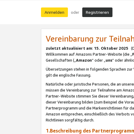
Anmelden
Registrieren
oder
Vereinbarung zur Teil
zuletzt aktualisiert am
:
15. Oktober 2025
(De
Willkommen auf Amazons Partner-Website (die „
Gesellschaften („
Amazon
“ oder „
uns
“ oder ähnl
Übersetzungen stehen in folgenden Sprachen zur 
gilt die englische Fassung.
Natürliche oder juristische Personen, die an uns
müssen die Vereinbarung zur Teilnahme am Amaz
Partner-Website stimmen Sie dieser Vereinbarung,
dieser Vereinbarung bilden (zum Beispiel die Vo
Partnerprogramm und die Markenrichtlinien für da
Amazon entsprechen, einschließlich des Verbots vo
Richtlinien sorgfältig durch.
1.Beschreibung des Partnerprogra