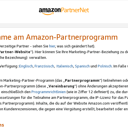
nahme am Amazon-Partnerprogramm
rzeitige Partner - sehen Sie
hier
, was sich geändert hat).
Partner-Website
“). Hier können Sie Ihre Marketing-Partner-Beziehung zu d
iche Bezeichnung) verwalten.
Verfügung :
Englisch
,
Französisch
,
Italienisch
,
Spanisch
und
Polnisch
. Im Fall
erem Marketing-Partner-Programm (das „
Partnerprogramm
“) teilnehmen od
on-Partnerprogramm (diese „
Vereinbarung
“) ohne Änderungen akzeptieren
 einschließlich den
Programmrichtlinien
(wie in Ziffer 12 definiert) zu, die 
raussetzungen für die Teilnahme am Partnerprogramm, die IP-Lizenz für das
s Partnerprogramm). Inhalte, die du auf der Website Amazon.com veröffentl
n Kundenrezensionen, die gegen eine Vergütung erstellt, bearbeitet oder ent
mms