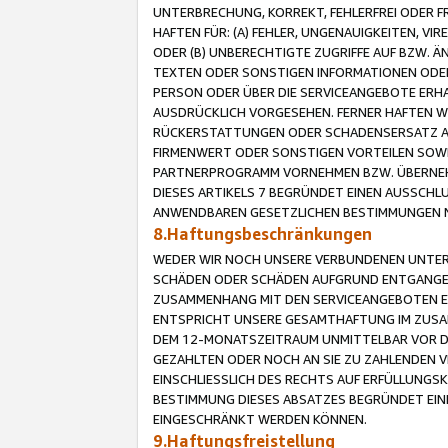
UNTERBRECHUNG, KORREKT, FEHLERFREI ODER 
HAFTEN FÜR: (A) FEHLER, UNGENAUIGKEITEN, 
ODER (B) UNBERECHTIGTE ZUGRIFFE AUF BZW. 
TEXTEN ODER SONSTIGEN INFORMATIONEN ODER 
PERSON ODER ÜBER DIE SERVICEANGEBOTE ERHA
AUSDRÜCKLICH VORGESEHEN. FERNER HAFTEN 
RÜCKERSTATTUNGEN ODER SCHADENSERSATZ AU
FIRMENWERT ODER SONSTIGEN VORTEILEN SOWIE
PARTNERPROGRAMM VORNEHMEN BZW. ÜBERNEHM
DIESES ARTIKELS 7 BEGRÜNDET EINEN AUSSCH
ANWENDBAREN GESETZLICHEN BESTIMMUNGEN 
8.Haftungsbeschränkungen
WEDER WIR NOCH UNSERE VERBUNDENEN UNTERN
SCHÄDEN ODER SCHÄDEN AUFGRUND ENTGANGENE
ZUSAMMENHANG MIT DEN SERVICEANGEBOTEN EN
ENTSPRICHT UNSERE GESAMTHAFTUNG IM ZUSAM
DEM 12-MONATSZEITRAUM UNMITTELBAR VOR DE
GEZAHLTEN ODER NOCH AN SIE ZU ZAHLENDEN V
EINSCHLIESSLICH DES RECHTS AUF ERFÜLLUNGS
BESTIMMUNG DIESES ABSATZES BEGRÜNDET EI
EINGESCHRÄNKT WERDEN KÖNNEN.
9.Haftungsfreistellung