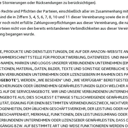
ge Stornierungen oder Rücksendungen zu berücksichtigen).
 Rechte und Pflichten der Parteien, einschließlich aller im Zusammenhang m
 die in Ziffern 3, 4, 5, 6, 7, 8, 10 und 11 dieser Vereinbarung sowie die in
er noch nicht erfüllte Zahlungsverpflichtungen aus dieser Vereinbarung, die
arteien nicht von den bereits entstandenen Verbindlichkeiten aus dieser Ver
gung begangen wurde.
 PRODUKTE UND DIENSTLEISTUNGEN, DIE AUF DER AMAZON-WEBSITE AN
GRAMMIERSCHNITTSTELLE FÜR PRODUKTWERBUNG, DATENFEEDS UND INH
-NAMEN, MARKEN UND LOGOS UNSERER VERBUNDENEN UNTERNEHMEN (EIN
IONEN, MATERIAL, DATEN, BILDER, TEXTE UND SONSTIGE GEWERBLICHE 
EREN VERBUNDENEN UNTERNEHMEN ODER LIZENZGEBERN IM RAHMEN DES 
NGEBOTE
“), WERDEN „WIE BESEHEN“ UND „WIE VERFÜGBAR“ BEREITGEST
CHERUNGEN ODER ÜBERNEHMEN GEWÄHRLEISTUNGEN GLEICH WELCHER AR
ZUG AUF DIE SERVICEANGEBOTE. WIR UND UNSERE VERBUNDENEN UNTERNEH
ANGEBOTE AUS; DIES SCHLIESST ETWAIGE STILLSCHWEIGENDE GEWÄHRLE
LITÄT, EIGNUNG FÜR EINEN BESTIMMTEN VERWENDUNGSZWECK, NICHTVER
OGENHEITEN, DEM ÜBLICHEN GESCHÄFTSVERKEHR, DER LEISTUNG ODER H
 BESCHAFFENHEIT, MERKMALE, FUNKTIONEN, DEN LEISTUNGSUMFANG ODER
VERBUNDENEN UNTERNEHMEN ODER LIZENZGEBER GEWÄHRLEISTEN, DASS D
HGÄNGIG BZW. AUF BESTIMMTE ART UND WEISE FUNKTIONIEREN WERDEN 