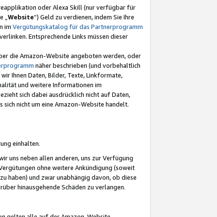
eapplikation oder Alexa Skill (nur verfügbar für
e „
Website
“) Geld zu verdienen, indem Sie Ihre
en im
Vergütungskatalog für das Partnerprogramm
t) verlinken. Entsprechende Links müssen dieser
e über die Amazon-Website angeboten werden, oder
nerprogramm
näher beschrieben (und vorbehaltlich
ir Ihnen Daten, Bilder, Texte, Linkformate,
alität und weitere Informationen im
zieht sich dabei ausdrücklich nicht auf Daten,
es sich nicht um eine Amazon-Website handelt.
rung einhalten.
ir uns neben allen anderen, uns zur Verfügung
n Vergütungen ohne weitere Ankündigung (soweit
 zu haben) und zwar unabhängig davon, ob diese
darüber hinausgehende Schäden zu verlangen.
on gelten alle auf der Amazon-Website