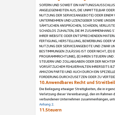
SOFERN UND SOWEIT EIN HAFTUNGSAUSSCHLUSS
ANGELEGENHEITEN AUS, DIE UNMITTELBAR ODER 
NUTZUNG DER SERVICEANGEBOTE) ODER EINEM V
UNTERNEHMEN UND LIZENZGEBER SOWIE UNSERE 
SÄMTLICHEN ANSPRÜCHEN, SCHÄDEN, VERLUSTE
SCHADLOS ZUHALTEN, DIE IM ZUSAMMENHANG STE
IHRER WEBSITE ODER ENTSPRECHENDEN MATERIA
FERTIGUNG, HERSTELLUNG, BEWERBUNG ODER VE
NUTZUNG DER SERVICEANGEBOTE UND ZWAR UN
BESTIMMUNGEN ZULÄSSIG IST ODER NICHT, (D) 
PROGRAMMRICHTLINIE), (E) IHREN STEUERN UN
STEUERN UND ZOLLABGABEN ODER DER NICHTER
VORSÄTZLICHEM FEHLVERHALTEN IHRERSEITS BZ
AMAZON PARTEI UND AUCH DURCH EIN SPEZIELL
FORDERUNG DURCHZUSETZEN ODER ZU VERTEIDI
10.Anwendbares Recht und Streitbe
Die Beilegung etwaiger Streitigkeiten, die in irg
Verletzung dieser Vereinbarung), den im Rahmen d
verbundenen Unternehmen zusammenhängen, unterl
Anhang 2
.
11.Steuern