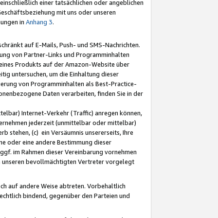
nschließlich einer tatsächlichen oder angeblichen
Geschäftsbeziehung mit uns oder unseren
mungen in
Anhang 3
.
schränkt auf E-Mails, Push- und SMS-Nachrichten.
ellung von Partner-Links und Programminhalten
 eines Produkts auf der Amazon-Website über
tig untersuchen, um die Einhaltung dieser
ntierung von Programminhalten als Best-Practice-
sonenbezogene Daten verarbeiten, finden Sie in der
telbar) Internet-Verkehr (Traffic) anregen können,
rnehmen jederzeit (unmittelbar oder mittelbar)
b stehen, (c) ein Versäumnis unsererseits, Ihre
fene oder eine andere Bestimmung dieser
r ggf. im Rahmen dieser Vereinbarung vornehmen
ch unseren bevollmächtigten Vertreter vorgelegt
ch auf andere Weise abtreten. Vorbehaltlich
rechtlich bindend, gegenüber den Parteien und