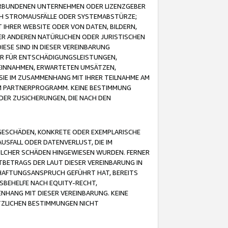
VERBUNDENEN UNTERNEHMEN ODER LIZENZGEBER
ICH STROMAUSFÄLLE ODER SYSTEMABSTÜRZE;
IHRER WEBSITE ODER VON DATEN, BILDERN,
ER ANDEREN NATÜRLICHEN ODER JURISTISCHEN
ESE SIND IN DIESER VEREINBARUNG
R FÜR ENTSCHÄDIGUNGSLEISTUNGEN,
EINNAHMEN, ERWARTETEN UMSÄTZEN,
SIE IM ZUSAMMENHANG MIT IHRER TEILNAHME AM
M PARTNERPROGRAMM. KEINE BESTIMMUNG
DER ZUSICHERUNGEN, DIE NACH DEN
GESCHÄDEN, KONKRETE ODER EXEMPLARISCHE
SFALL ODER DATENVERLUST, DIE IM
OLCHER SCHÄDEN HINGEWIESEN WURDEN. FERNER
BETRAGS DER LAUT DIESER VEREINBARUNG IN
HAFTUNGSANSPRUCH GEFÜHRT HAT, BEREITS
SBEHELFE NACH EQUITY-RECHT,
NHANG MIT DIESER VEREINBARUNG. KEINE
TZLICHEN BESTIMMUNGEN NICHT