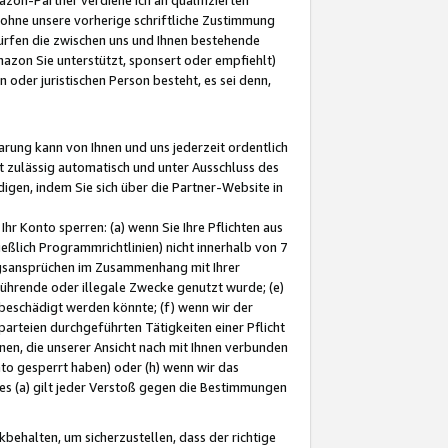
ohne unsere vorherige schriftliche Zustimmung
ürfen die zwischen uns und Ihnen bestehende
mazon Sie unterstützt, sponsert oder empfiehlt)
oder juristischen Person besteht, es sei denn,
arung kann von Ihnen und uns jederzeit ordentlich
t zulässig automatisch und unter Ausschluss des
gen, indem Sie sich über die Partner-Website in
hr Konto sperren: (a) wenn Sie Ihre Pflichten aus
eßlich Programmrichtlinien) nicht innerhalb von 7
ngsansprüchen im Zusammenhang mit Ihrer
ührende oder illegale Zwecke genutzt wurde; (e)
eschädigt werden könnte; (f) wenn wir der
rteien durchgeführten Tätigkeiten einer Pflicht
nen, die unserer Ansicht nach mit Ihnen verbunden
nto gesperrt haben) oder (h) wenn wir das
 (a) gilt jeder Verstoß gegen die Bestimmungen
ehalten, um sicherzustellen, dass der richtige