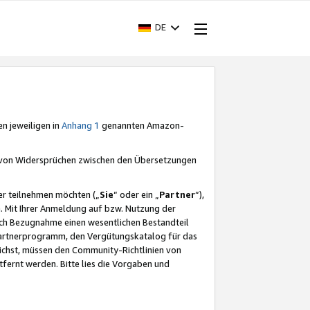
DE
en jeweiligen in
Anhang 1
genannten Amazon-
e von Widersprüchen zwischen den Übersetzungen
er teilnehmen möchten („
Sie
“ oder ein „
Partner
“),
. Mit Ihrer Anmeldung auf bzw. Nutzung der
durch Bezugnahme einen wesentlichen Bestandteil
 Partnerprogramm, den Vergütungskatalog für das
ichst, müssen den Community-Richtlinien von
fernt werden. Bitte lies die Vorgaben und