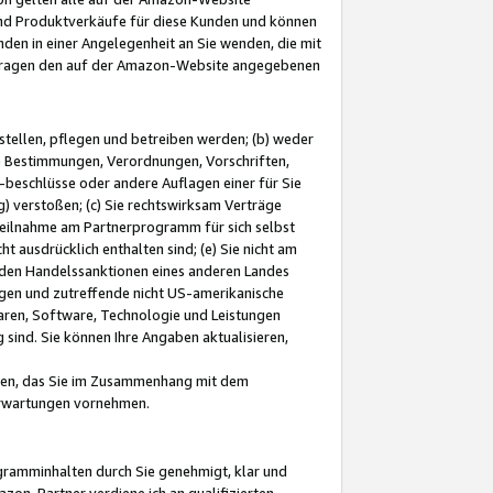
und Produktverkäufe für diese Kunden und können
nden in einer Angelegenheit an Sie wenden, die mit
e-Fragen den auf der Amazon-Website angegebenen
stellen, pflegen und betreiben werden; (b) weder
e Bestimmungen, Verordnungen, Vorschriften,
-beschlüsse oder andere Auflagen einer für Sie
 verstoßen; (c) Sie rechtswirksam Verträge
r Teilnahme am Partnerprogramm für sich selbst
t ausdrücklich enthalten sind; (e) Sie nicht am
den Handelssanktionen eines anderen Landes
gen und zutreffende nicht US-amerikanische
ren, Software, Technologie und Leistungen
sind. Sie können Ihre Angaben aktualisieren,
men, das Sie im Zusammenhang mit dem
 Erwartungen vornehmen.
ogramminhalten durch Sie genehmigt, klar und
zon-Partner verdiene ich an qualifizierten