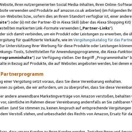
ebsite, Ihren nutzergenerierten Social Media-Inhalten, Ihren Online-Softwar
ebsite verwenden und Produkte auf amazon.co.uk anbieten) (im Folgenden Ihr
-Websites bzw., sofern dies an Ihrem Standort verfügbar ist, einer ander
ite
“) oder (ii) mit der Partner-ID in Alexa Skill (über das Alexa Shopping Ki
estellten markierten Link-Formate verwenden („
Partner-Links
“).
oder sich damit verbinden, um ein Produkt oder Leistungen zu erwerben, di
gütung für qualifizierte Verkäufe, wie im
Vergütungskatalog für das Part
Zur Unterstützung Ihrer Werbung für diese Produkte oder Leistungen können w
linkungs-Tools, Schnittstellen für Anwendungsprogramme, die Alexa-Funktion
Programminhalte
“) zur Verfügung stellen. Der Begriff „Programminhalte“ be
halte in Bezug auf Produkte, die auf Websites angeboten werden, bei denen 
as Partnerprogramm
einer Vergütung setzt voraus, dass Sie diese Vereinbarung einhalten.
ionen zu geben, die wir anfordern, um zu überprüfen, dass Sie diese Vereinba
oder andere anwendbare Marketingverträge von Amazon verstoßen, behalten w
 vor, sämtliche im Rahmen dieser Vereinbarung andernfalls an Sie zahlbare
tellen (und Sie stimmen zu, keinen Anspruch auf entsprechende Vergütungen
 dem Verstoß stehen, und unbeschadet des Rechts von Amazon, Ersatz für 
azu, dass unsere Kunden zu Ihren Kunden werden. Zwischen Ihnen und Amaz