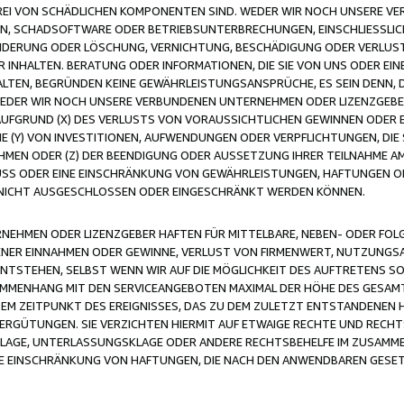
FREI VON SCHÄDLICHEN KOMPONENTEN SIND. WEDER WIR NOCH UNSERE 
VIREN, SCHADSOFTWARE ODER BETRIEBSUNTERBRECHUNGEN, EINSCHLIESSL
ÄNDERUNG ODER LÖSCHUNG, VERNICHTUNG, BESCHÄDIGUNG ODER VERLUST 
INHALTEN. BERATUNG ODER INFORMATIONEN, DIE SIE VON UNS ODER EIN
LTEN, BEGRÜNDEN KEINE GEWÄHRLEISTUNGSANSPRÜCHE, ES SEIN DENN, DI
WEDER WIR NOCH UNSERE VERBUNDENEN UNTERNEHMEN ODER LIZENZGEBE
FGRUND (X) DES VERLUSTS VON VORAUSSICHTLICHEN GEWINNEN ODER 
 (Y) VON INVESTITIONEN, AUFWENDUNGEN ODER VERPFLICHTUNGEN, DIE 
EN ODER (Z) DER BEENDIGUNG ODER AUSSETZUNG IHRER TEILNAHME A
LUSS ODER EINE EINSCHRÄNKUNG VON GEWÄHRLEISTUNGEN, HAFTUNGEN O
NICHT AUSGESCHLOSSEN ODER EINGESCHRÄNKT WERDEN KÖNNEN.
EHMEN ODER LIZENZGEBER HAFTEN FÜR MITTELBARE, NEBEN- ODER FOL
R EINNAHMEN ODER GEWINNE, VERLUST VON FIRMENWERT, NUTZUNGSAU
TSTEHEN, SELBST WENN WIR AUF DIE MÖGLICHKEIT DES AUFTRETENS S
MENHANG MIT DEN SERVICEANGEBOTEN MAXIMAL DER HÖHE DES GESAMT
M ZEITPUNKT DES EREIGNISSES, DAS ZU DEM ZULETZT ENTSTANDENEN 
ERGÜTUNGEN. SIE VERZICHTEN HIERMIT AUF ETWAIGE RECHTE UND RECHT
KLAGE, UNTERLASSUNGSKLAGE ODER ANDERE RECHTSBEHELFE IM ZUSAMME
NE EINSCHRÄNKUNG VON HAFTUNGEN, DIE NACH DEN ANWENDBAREN GESE