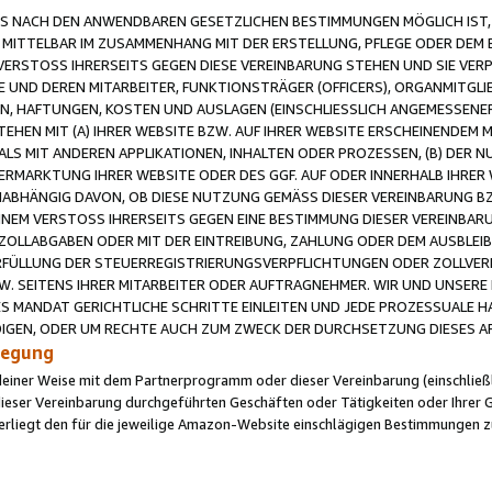
 NACH DEN ANWENDBAREN GESETZLICHEN BESTIMMUNGEN MÖGLICH IST, S
MITTELBAR IM ZUSAMMENHANG MIT DER ERSTELLUNG, PFLEGE ODER DEM BE
ERSTOSS IHRERSEITS GEGEN DIESE VEREINBARUNG STEHEN UND SIE VERP
UND DEREN MITARBEITER, FUNKTIONSTRÄGER (OFFICERS), ORGANMITGLI
N, HAFTUNGEN, KOSTEN UND AUSLAGEN (EINSCHLIESSLICH ANGEMESSENE
HEN MIT (A) IHRER WEBSITE BZW. AUF IHRER WEBSITE ERSCHEINENDEM M
LS MIT ANDEREN APPLIKATIONEN, INHALTEN ODER PROZESSEN, (B) DER 
RMARKTUNG IHRER WEBSITE ODER DES GGF. AUF ODER INNERHALB IHRER W
ABHÄNGIG DAVON, OB DIESE NUTZUNG GEMÄSS DIESER VEREINBARUNG B
EINEM VERSTOSS IHRERSEITS GEGEN EINE BESTIMMUNG DIESER VEREINBARU
D ZOLLABGABEN ODER MIT DER EINTREIBUNG, ZAHLUNG ODER DEM AUSBLEI
FÜLLUNG DER STEUERREGISTRIERUNGSVERPFLICHTUNGEN ODER ZOLLVERPF
W. SEITENS IHRER MITARBEITER ODER AUFTRAGNEHMER. WIR UND UNSERE
ES MANDAT GERICHTLICHE SCHRITTE EINLEITEN UND JEDE PROZESSUALE 
GEN, ODER UM RECHTE AUCH ZUM ZWECK DER DURCHSETZUNG DIESES AR
ilegung
endeiner Weise mit dem Partnerprogramm oder dieser Vereinbarung (einschließl
ieser Vereinbarung durchgeführten Geschäften oder Tätigkeiten oder Ihrer 
iegt den für die jeweilige Amazon-Website einschlägigen Bestimmungen z