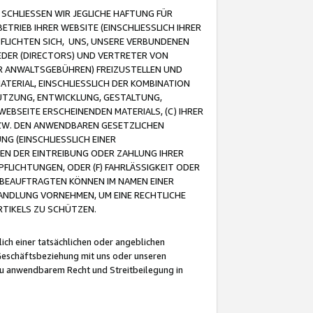
CHLIESSEN WIR JEGLICHE HAFTUNG FÜR
TRIEB IHRER WEBSITE (EINSCHLIESSLICH IHRER
FLICHTEN SICH, UNS, UNSERE VERBUNDENEN
EDER (DIRECTORS) UND VERTRETER VON
R ANWALTSGEBÜHREN) FREIZUSTELLEN UND
ATERIAL, EINSCHLIESSLICH DER KOMBINATION
NUTZUNG, ENTWICKLUNG, GESTALTUNG,
EBSEITE ERSCHEINENDEN MATERIALS, (C) IHRER
ZW. DEN ANWENDBAREN GESETZLICHEN
NG (EINSCHLIESSLICH EINER
BEN DER EINTREIBUNG ODER ZAHLUNG IHRER
LICHTUNGEN, ODER (F) FAHRLÄSSIGKEIT ODER
 BEAUFTRAGTEN KÖNNEN IM NAMEN EINER
HANDLUNG VORNEHMEN, UM EINE RECHTLICHE
TIKELS ZU SCHÜTZEN.
ich einer tatsächlichen oder angeblichen
Geschäftsbeziehung mit uns oder unseren
u anwendbarem Recht und Streitbeilegung in