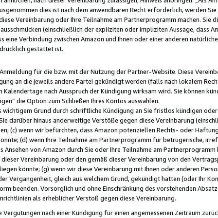
usgenommen dies ist nach dem anwendbaren Recht erforderlich, werden Sie 
f diese Vereinbarung oder Ihre Teilnahme am Partnerprogramm machen. Sie d
usschmücken (einschließlich der expliziten oder impliziten Aussage, dass A
 eine Verbindung zwischen Amazon und Ihnen oder einer anderen natürlichen 
rücklich gestattet ist.
r Anmeldung für die bzw. mit der Nutzung der Partner-Website. Diese Vereinb
gung an die jeweils andere Partei gekündigt werden (falls nach lokalem Rech
n Kalendertage nach Ausspruch der Kündigung wirksam wird. Sie können kündi
ngen“ die Option zum Schließen Ihres Kontos auswählen.
 wichtigem Grund durch schriftliche Kündigung an Sie fristlos kündigen oder I
 Sie darüber hinaus anderweitige Verstöße gegen diese Vereinbarung (einschli
ben; (c) wenn wir befürchten, dass Amazon potenziellen Rechts- oder Haftu
nnte; (d) wenn Ihre Teilnahme am Partnerprogramm für betrügerische, irref
das Ansehen von Amazon durch Sie oder Ihre Teilnahme am Partnerprogramm b
ieser Vereinbarung oder den gemäß dieser Vereinbarung von den Vertragspa
liegen könnte; (g) wenn wir diese Vereinbarung mit Ihnen oder anderen Perso
 der Vergangenheit, gleich aus welchem Grund, gekündigt hatten (oder Ihr Ko
rm beenden. Vorsorglich und ohne Einschränkung des vorstehenden Absatzes
richtlinien als erheblicher Verstoß gegen diese Vereinbarung.
e Vergütungen nach einer Kündigung für einen angemessenen Zeitraum zurückb