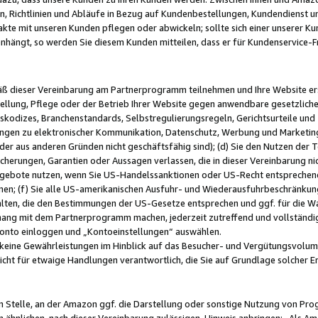
, Richtlinien und Abläufe in Bezug auf Kundenbestellungen, Kundendienst 
kte mit unseren Kunden pflegen oder abwickeln; sollte sich einer unserer Ku
nhängt, so werden Sie diesem Kunden mitteilen, dass er für Kundenservic
emäß dieser Vereinbarung am Partnerprogramm teilnehmen und Ihre Website er
ellung, Pflege oder der Betrieb Ihrer Website gegen anwendbare gesetzlich
skodizes, Branchenstandards, Selbstregulierungsregeln, Gerichtsurteile und 
ngen zu elektronischer Kommunikation, Datenschutz, Werbung und Marketing)
 oder aus anderen Gründen nicht geschäftsfähig sind); (d) Sie den Nutzen de
cherungen, Garantien oder Aussagen verlassen, die in dieser Vereinbarung nich
gebote nutzen, wenn Sie US-Handelssanktionen oder US-Recht entsprechen
men; (f) Sie alle US-amerikanischen Ausfuhr- und Wiederausfuhrbeschränkun
ten, die den Bestimmungen der US-Gesetze entsprechen und ggf. für die Wa
hang mit dem Partnerprogramm machen, jederzeit zutreffend und vollständig 
 Konto einloggen und „Kontoeinstellungen“ auswählen.
keine Gewährleistungen im Hinblick auf das Besucher- und Vergütungsvolu
icht für etwaige Handlungen verantwortlich, die Sie auf Grundlage solcher
en Stelle, an der Amazon ggf. die Darstellung oder sonstige Nutzung von Pr
 ähnlichen, nach dieser Vereinbarung zulässigen, Hinweis anbringen: „Als Ama