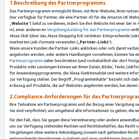
1.Beschreibung des Partnerprogramms
Das Partnerprogramm ermöglicht Ihnen, mit Ihrer Website, Ihren nutzer
(nur verfügbar für Partner, die eine Partner-ID für die Amazon UK We
„
Website
“) Geld zu verdienen, indem Sie Ihre Website mit einer der in
ist, einer anderen im
Vergütungskatalog für das Partnerprogramm
enth
Alexa Skill (über das Alexa Shopping Kit) verlinken. Entsprechende Lin
markierten Link-Formate verwenden („
Partner-Links
“).
Wenn unsere Kunden die Partner-Links anklicken oder sich damit verbi
angeboten werden, oder andere Handlungen vornehmen, können Sie eine
Partnerprogramm
näher beschrieben (und vorbehaltlich der dort festg
Produkte oder Leistungen können wir Ihnen Daten, Bilder, Texte, Linkfo
für Anwendungsprogramme, die Alexa-Funktionalität und weitere Inf
zur Verfügung stellen. Der Begriff „Programminhalte“ bezieht sich dabe
in Bezug auf Produkte, die auf Websites angeboten werden, bei denen 
2.Compliance-Anforderungen für das Partnerprog
Ihre Teilnahme am Partnerprogramm und der Bezug einer Vergütung setz
Sie sind verpflichtet, uns umgehend alle Informationen zu geben, die w
Für den Fall, dass Sie gegen diese Vereinbarung oder andere anwendba
uns zur Verfügung stehenden Rechten und Rechtsbehelfen, das Recht vo
Vergütungen ohne weitere Ankündigung (soweit nach geltendem Recht z
entsprechende Vergütungen zu haben) und zwar unabhängig davon, ob 