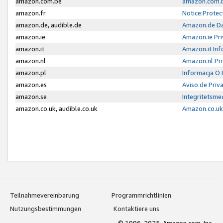
amazon.com.be
amazon.com.b
amazon.fr
Notice:Protec
amazon.de, audible.de
Amazon.de Da
amazon.ie
Amazon.ie Pri
amazon.it
Amazon.it Inf
amazon.nl
Amazon.nl Pri
amazon.pl
Informacja O
amazon.es
Aviso de Priv
amazon.se
Integritetsm
amazon.co.uk, audible.co.uk
Amazon.co.uk 
Teilnahmevereinbarung
Programmrichtlinien
Nutzungsbestimmungen
Kontaktiere uns