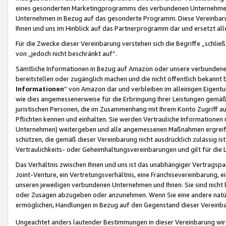
eines gesonderten Marketingprogramms des verbundenen Unternehmens
Unternehmen in Bezug auf das gesonderte Programm. Diese Vereinbarung
Ihnen und uns im Hinblick auf das Partnerprogramm dar und ersetzt al
Für die Zwecke dieser Vereinbarung verstehen sich die Begriffe „schließ
von „jedoch nicht beschränkt auf“.
Sämtliche Informationen in Bezug auf Amazon oder unsere verbunde
bereitstellen oder zugänglich machen und die nicht öffentlich bekannt bz
Informationen
“ von Amazon dar und verbleiben im alleinigen Eigent
wie dies angemessenerweise für die Erbringung Ihrer Leistungen gemäß d
juristischen Personen, die im Zusammenhang mit Ihrem Konto Zugriff au
Pflichten kennen und einhalten. Sie werden Vertrauliche Informationen 
Unternehmen) weitergeben und alle angemessenen Maßnahmen ergreifen
schützen, die gemäß dieser Vereinbarung nicht ausdrücklich zulässig is
Vertraulichkeits- oder Geheimhaltungsvereinbarungen und gilt für die
Das Verhältnis zwischen Ihnen und uns ist das unabhängiger Vertragspa
Joint-Venture, ein Vertretungsverhältnis, eine Franchisevereinbarung, 
unseren jeweiligen verbundenen Unternehmen und Ihnen. Sie sind ni
oder Zusagen abzugeben oder anzunehmen. Wenn Sie eine andere natürli
ermöglichen, Handlungen in Bezug auf den Gegenstand dieser Vereinbar
Ungeachtet anders lautender Bestimmungen in dieser Vereinbarung wird