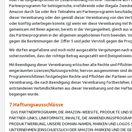
Partnerprogramm für betrügerische, irreführende oder illegale Zwecke
Amazon durch Sie oder Ihre Teilnahme am Partnerprogramm beschädig
dieser Vereinbarung oder den gemäß dieser Vereinbarung von den Vertr
oder künftig unterliegen könnte; (g) wenn wir diese Vereinbarung mit I
gemeinsam mit Ihnen agieren, bereits in der Vergangenheit, gleich aus
das Partnerprogramm in der allgemein angebotenen Form beenden. Vors
gegen die Bestimmungen der Ziffer 5 und jeder Verstoß gegen die Prog
Wir dürfen angefallene und noch nicht ausgezahlte Vergütungen nach 
sicherzustellen, dass der richtige Betrag ausgezahlt wird (beispielsw
Mit Beendigung dieser Vereinbarung erlöschen alle Rechte und Pflichte
eingeräumten Lizenzen/Nutzungsrechte; hiervon ausgenommen sind die in 
Programmrichtlinien festgelegten Rechte und Pflichten der Parteien sow
Vereinbarung, die nach Beendigung dieser Vereinbarung fortbestehen. D
entstandenen Verbindlichkeiten aus dieser Vereinbarung und der Haft
begangen wurde.
7.Haftungsausschlüsse
DAS PARTNERPROGRAMM, DIE AMAZON-WEBSITE, PRODUKTE UND DI
PARTNER-LINKS, LINKFORMATE, INHALTE, DIE ANWENDUNGSPROGR
PRODUKTWERBUNG, UNSERE DOMAIN-NAMEN, MARKEN UND LOGOS S
UNTERNEHMEN (EINSCHLIESSLICH DER AMAZON-MARKEN) UND DIE GE