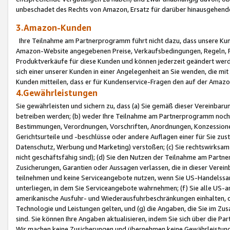
unbeschadet des Rechts von Amazon, Ersatz für darüber hinausgehen
3.Amazon-Kunden
Ihre Teilnahme am Partnerprogramm führt nicht dazu, dass unsere Kun
Amazon-Website angegebenen Preise, Verkaufsbedingungen, Regeln, Ri
Produktverkäufe für diese Kunden und können jederzeit geändert werde
sich einer unserer Kunden in einer Angelegenheit an Sie wenden, die 
Kunden mitteilen, dass er für Kundenservice-Fragen den auf der Ama
4.Gewährleistungen
Sie gewährleisten und sichern zu, dass (a) Sie gemäß dieser Vereinba
betreiben werden; (b) weder Ihre Teilnahme am Partnerprogramm noch d
Bestimmungen, Verordnungen, Vorschriften, Anordnungen, Konzessionen,
Gerichtsurteile und -beschlüsse oder andere Auflagen einer für Sie zu
Datenschutz, Werbung und Marketing) verstoßen; (c) Sie rechtswirksam 
nicht geschäftsfähig sind); (d) Sie den Nutzen der Teilnahme am Partne
Zusicherungen, Garantien oder Aussagen verlassen, die in dieser Verein
teilnehmen und keine Serviceangebote nutzen, wenn Sie US-Handelssa
unterliegen, in dem Sie Serviceangebote wahrnehmen; (f) Sie alle US
amerikanische Ausfuhr- und Wiederausfuhrbeschränkungen einhalten, 
Technologie und Leistungen gelten, und (g) die Angaben, die Sie im 
sind. Sie können Ihre Angaben aktualisieren, indem Sie sich über die 
Wir machen keine Zusicherungen und übernehmen keine Gewährleistun