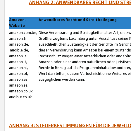
ANHANG 2: ANWENDBARES RECHT UND STRE
Amazon-
Anwendbares Recht und Streitbeilegung
Website
amazon.com.be,
Diese Vereinbarung und Streitigkeiten aller Art, die 
amazon.fr,
Großherzogtums Luxemburg unter Ausschluss seiner Kol
amazon.de,
ausschließlichen Zuständigkeit der Gerichte im Geri
audible.de,
dieser Vereinbarung kann Amazon bei einem zuständig
amazon.ie
Rechtsschutz wegen einer tatsächlichen oder angebli
amazon.it,
Amazon oder einer anderen natürlichen oder juristisc
amazon.nl,
Rechte in Bezug auf die Programminhalte besonderer,
amazon.pl,
Wert darstellen, dessen Verlust nicht ohne Weiteres e
amazon.es,
ausgeglichen werden kann.
amazon.se,
amazon.co.uk,
audible.co.uk
ANHANG 3: STEUERBESTIMMUNGEN FÜR DIE JEWEIL