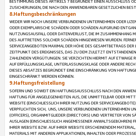
BESTIMMUNG DIESES ARTIKELS 7 BEGRÜNDET EINEN AUSSCHLUSS 
ZUSICHERUNGEN, DIE NACH DEN ANWENDBAREN GESETZLICHEN BE
8.Haftungsbeschränkungen
WEDER WIR NOCH UNSERE VERBUNDENEN UNTERNEHMEN ODER LIZEN
ODER EXEMPLARISCHE SCHÄDEN ODER SCHÄDEN AUFGRUND ENTGANG
NUTZUNGSAUSFALL ODER DATENVERLUST, DIE IM ZUSAMMENHANG MI
DES AUFTRETENS SOLCHER SCHÄDEN HINGEWIESEN WURDEN. FERN
SERVICEANGEBOTEN MAXIMAL DER HÖHE DES GESAMTBETRAGS DER 
ZEITPUNKT DES EREIGNISSES, DAS ZU DEM ZULETZT ENTSTANDENE
ZAHLENDEN VERGÜTUNGEN. SIE VERZICHTEN HIERMIT AUF ETWAIGE 
AUF ERFÜLLUNGSKLAGE, UNTERLASSUNGSKLAGE ODER ANDERE RECHT
DIESES ABSATZES BEGRÜNDET EINE EINSCHRÄNKUNG VON HAFTUNG
EINGESCHRÄNKT WERDEN KÖNNEN.
9.Haftungsfreistellung
SOFERN UND SOWEIT EIN HAFTUNGSAUSSCHLUSS NACH DEN ANWENDB
HAFTUNG FÜR ANGELEGENHEITEN AUS, DIE UNMITTELBAR ODER MITT
WEBSITE (EINSCHLIESSLICH IHRER NUTZUNG DER SERVICEANGEBOTE)
VERPFLICHTEN SICH, UNS, UNSERE VERBUNDENEN UNTERNEHMEN UN
(OFFICERS), ORGANMITGLIEDER (DIRECTORS) UND VERTRETER VON 
AUSLAGEN (EINSCHLIESSLICH ANGEMESSENER ANWALTSGEBÜHREN) FR
IHRER WEBSITE BZW. AUF IHRER WEBSITE ERSCHEINENDEM MATERIAL
MATERIALS MIT ANDEREN APPLIKATIONEN, INHALTEN ODER PROZESSE