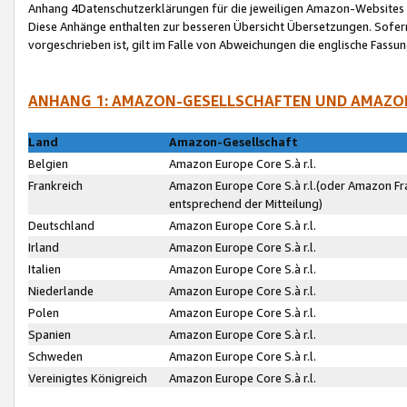
Anhang 4Datenschutzerklärungen für die jeweiligen Amazon-Websites
Diese Anhänge enthalten zur besseren Übersicht Übersetzungen. Sofe
vorgeschrieben ist, gilt im Falle von Abweichungen die englische Fass
ANHANG 1: AMAZON-GESELLSCHAFTEN UND AMAZO
Land
Amazon-Gesellschaft
Belgien
Amazon Europe Core S.à r.l.
Frankreich
Amazon Europe Core S.à r.l.(oder Amazon Fr
entsprechend der Mitteilung)
Deutschland
Amazon Europe Core S.à r.l.
Irland
Amazon Europe Core S.à r.l.
Italien
Amazon Europe Core S.à r.l.
Niederlande
Amazon Europe Core S.à r.l.
Polen
Amazon Europe Core S.à r.l.
Spanien
Amazon Europe Core S.à r.l.
Schweden
Amazon Europe Core S.à r.l.
Vereinigtes Königreich
Amazon Europe Core S.à r.l.