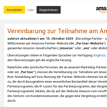
Anmelden
Registrieren
oder
Vereinbarung zur Teilnahme am 
zuletzt aktualisiert am
:
15. Oktober 2025
(Derzeitige Partner - 
Willkommen auf Amazons Partner-Website (die „
Partner-Website
“)
genannten Amazon-Gesellschaften („
Amazon
“ oder „
uns
“ oder ähnli
Übersetzungen stehen in folgenden Sprachen zur Verfügung :
Englisch
,
den Übersetzungen gilt die englische Fassung.
Natürliche oder juristische Personen, die an unserem Marketing-Partn
oder ein „
Partner
“), müssen die Vereinbarung zur Teilnahme am Ama
Ihrer Anmeldung auf bzw. Nutzung der Partner-Website stimmen Sie die
zu, die durch Bezugnahme einen wesentlichen Bestandteil dieser Verei
Partnerprogramm, die IP-Lizenz für das Partnerprogramm, den Vergütu
Partnerprogramm). Inhalte, die du auf der Website Amazon.com veröffe
des Verbots von Kundenrezensionen, die gegen eine Vergütung erstellt, 
durch.