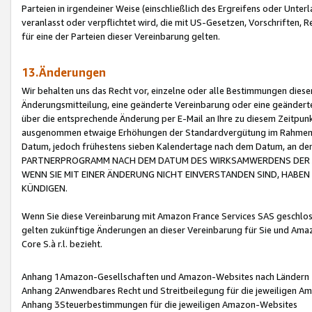
Parteien in irgendeiner Weise (einschließlich des Ergreifens oder Unt
veranlasst oder verpflichtet wird, die mit US-Gesetzen, Vorschriften,
für eine der Parteien dieser Vereinbarung gelten.
13.Änderungen
Wir behalten uns das Recht vor, einzelne oder alle Bestimmungen diese
Änderungsmitteilung, eine geänderte Vereinbarung oder eine geänderte 
über die entsprechende Änderung per E-Mail an Ihre zu diesem Zeitpun
ausgenommen etwaige Erhöhungen der Standardvergütung im Rahmen
Datum, jedoch frühestens sieben Kalendertage nach dem Datum, an de
PARTNERPROGRAMM NACH DEM DATUM DES WIRKSAMWERDENS DER Ä
WENN SIE MIT EINER ÄNDERUNG NICHT EINVERSTANDEN SIND, HABEN S
KÜNDIGEN.
Wenn Sie diese Vereinbarung mit Amazon France Services SAS geschlo
gelten zukünftige Änderungen an dieser Vereinbarung für Sie und Ama
Core S.à r.l. bezieht.
Anhang 1Amazon-Gesellschaften und Amazon-Websites nach Ländern
Anhang 2Anwendbares Recht und Streitbeilegung für die jeweiligen 
Anhang 3Steuerbestimmungen für die jeweiligen Amazon-Websites