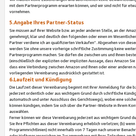
mit dem Partnerprogramm erwarten können, und wir sind nicht für etwa
vornehmen.
5.Angabe Ihres Partner-Status
Sie müssen auf Ihrer Website bzw. an jeder anderen Stelle, an der Am
genehmigt, klar und deutlich den folgenden oder einen im Wesentlichen
Partner verdiene ich an qualifizierten Verkäufen“. Abgesehen von die
werden Sie ohne unsere vorherige schriftliche Zustimmung keine weite
Partnerprogramm machen. Sie dürfen die zwischen uns und Ihnen best
(einschließlich der expliziten oder impliziten Aussage, dass Amazon Si
dass eine Verbindung zwischen Amazon und Ihnen oder einer anderen natü
vorliegenden Vereinbarung ausdrücklich gestattet ist.
6.Laufzeit und Kündigung
Die Laufzeit dieser Vereinbarung beginnt mit Ihrer Anmeldung für die 
jederzeit ordentlich oder aus wichtigem Grund durch schriftliche Kündi
automatisch und unter Ausschluss des Gerichtswegs), wobei eine solch
können kündigen, indem Sie sich über die Partner-Website in Ihrem Ko
auswählen.
Ferner können wir diese Vereinbarung jederzeit aus wichtigem Grund dur
Sie Ihre Pflichten aus dieser Vereinbarung erheblich verletzen; (b) wen
Programmrichtlinien) nicht innerhalb von 7 Tagen nach unserer Benachr
oder Haftungsansprüchen im Zusammenhang mit Ihrer Teilnahme am Pa