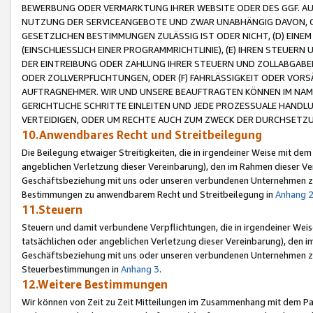
BEWERBUNG ODER VERMARKTUNG IHRER WEBSITE ODER DES GGF. AUF 
NUTZUNG DER SERVICEANGEBOTE UND ZWAR UNABHÄNGIG DAVON, O
GESETZLICHEN BESTIMMUNGEN ZULÄSSIG IST ODER NICHT, (D) EINE
(EINSCHLIESSLICH EINER PROGRAMMRICHTLINIE), (E) IHREN STEUER
DER EINTREIBUNG ODER ZAHLUNG IHRER STEUERN UND ZOLLABGAB
ODER ZOLLVERPFLICHTUNGEN, ODER (F) FAHRLÄSSIGKEIT ODER VORS
AUFTRAGNEHMER. WIR UND UNSERE BEAUFTRAGTEN KÖNNEN IM NAME
GERICHTLICHE SCHRITTE EINLEITEN UND JEDE PROZESSUALE HAND
VERTEIDIGEN, ODER UM RECHTE AUCH ZUM ZWECK DER DURCHSETZU
10.Anwendbares Recht und Streitbeilegung
Die Beilegung etwaiger Streitigkeiten, die in irgendeiner Weise mit de
angeblichen Verletzung dieser Vereinbarung), den im Rahmen dieser Ve
Geschäftsbeziehung mit uns oder unseren verbundenen Unternehmen zu
Bestimmungen zu anwendbarem Recht und Streitbeilegung in
Anhang 
11.Steuern
Steuern und damit verbundene Verpflichtungen, die in irgendeiner Wei
tatsächlichen oder angeblichen Verletzung dieser Vereinbarung), den 
Geschäftsbeziehung mit uns oder unseren verbundenen Unternehmen z
Steuerbestimmungen in
Anhang 3
.
12.Weitere Bestimmungen
Wir können von Zeit zu Zeit Mitteilungen im Zusammenhang mit dem Par