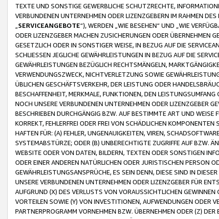
TEXTE UND SONSTIGE GEWERBLICHE SCHUTZRECHTE, INFORMATIONE
VERBUNDENEN UNTERNEHMEN ODER LIZENZGEBERN IM RAHMEN DES
„
SERVICEANGEBOTE
“), WERDEN „WIE BESEHEN“ UND „WIE VERFÜ
ODER LIZENZGEBER MACHEN ZUSICHERUNGEN ODER ÜBERNEHMEN GEW
GESETZLICH ODER IN SONSTIGER WEISE, IN BEZUG AUF DIE SERVI
SCHLIESSEN JEGLICHE GEWÄHRLEISTUNGEN IN BEZUG AUF DIE SERVI
GEWÄHRLEISTUNGEN BEZÜGLICH RECHTSMÄNGELN, MARKTGÄNGIGKEIT
VERWENDUNGSZWECK, NICHTVERLETZUNG SOWIE GEWÄHRLEISTUNGEN 
ÜBLICHEN GESCHÄFTSVERKEHR, DER LEISTUNG ODER HANDELSBRÄUCH
BESCHAFFENHEIT, MERKMALE, FUNKTIONEN, DEN LEISTUNGSUMFANG 
NOCH UNSERE VERBUNDENEN UNTERNEHMEN ODER LIZENZGEBER GEWÄ
BESCHRIEBEN DURCHGÄNGIG BZW. AUF BESTIMMTE ART UND WEISE
KORREKT, FEHLERFREI ODER FREI VON SCHÄDLICHEN KOMPONENTEN
HAFTEN FÜR: (A) FEHLER, UNGENAUIGKEITEN, VIREN, SCHADSOFTW
SYSTEMABSTÜRZE; ODER (B) UNBERECHTIGTE ZUGRIFFE AUF BZW. 
WEBSITE ODER VON DATEN, BILDERN, TEXTEN ODER SONSTIGEN INF
ODER EINER ANDEREN NATÜRLICHEN ODER JURISTISCHEN PERSON OD
GEWÄHRLEISTUNGSANSPRÜCHE, ES SEIN DENN, DIESE SIND IN DIES
UNSERE VERBUNDENEN UNTERNEHMEN ODER LIZENZGEBER FÜR EN
AUFGRUND (X) DES VERLUSTS VON VORAUSSICHTLICHEN GEWINNEN
VORTEILEN SOWIE (Y) VON INVESTITIONEN, AUFWENDUNGEN ODER VE
PARTNERPROGRAMM VORNEHMEN BZW. ÜBERNEHMEN ODER (Z) DER 