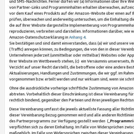
und SMS-Nachrichten. Ferner dürfen wir (a) Informationen über Ihre We
von Partner-Links und Programminhalten erhalten überwachen, aufzei
vor dem Kauf eines Produkts auf der Amazon-Website über einen auf Ih
prüfen, überwachen und anderweitig untersuchen, um die Einhaltung dies
die auf Ihrer Website dargestellte Implementierung von Programminhalt
reproduzieren, verbreiten und darstellen. Informationen darüber, wie w
Amazon-Datenschutzerklärung in
Anhang 4
.
Sie bestätigen und sind damit einverstanden, dass (a) wir und unsere 
(Traffic) anregen können, zu Bedingungen, die von den in dieser Vere
Unternehmen jederzeit (unmittelbar oder mittelbar) Websites oder Appl
Ihrer Website im Wettbewerb stehen, (c) ein Versäumnis unsererseits, I
Verzicht auf unser Recht darstellt, die betroffene oder eine andere B
Aktualisierungen, Handlungen und Zustimmungen, die wir ggf. im Rahme
vorgenommen bzw. erteilt werden und nur wirksam sind, wenn sie schri
Ohne die ausdrückliche vorherige schriftliche Zustimmung von Amazon
abtreten. Vorbehaltlich dieser Einschränkung ist diese Vereinbarung f
rechtlich bindend, gegenüber den Parteien und ihren jeweiligen Rech
Diese Vereinbarung umfasst die jeweils aktuellste Fassung aller Richtli
dieser Vereinbarung Bezug genommen wird und alle anderen Richtlinie
des Partnerprogramms zur Verfügung gestellt werden („
Programmric
verpflichten sich zu deren Einhaltung. Im Falle von Widersprüchen zwi
maßgeblich. Im Falle von Widersprüchen zwischen dieser Vereinbarun