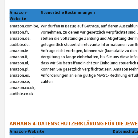
Amazon-
Steuerliche Bestimmungen
Website
amazon.com.be,
Wir dürfen in Bezug auf Beträge, auf deren Auszahlun
amazon.fr,
vornehmen, zu denen wir gesetzlich verpflichtet sind
amazon.de,
stellen die vollständige Zahlung und Abgeltung der 
audible.de,
gelegentlich steuerlich relevante Informationen von I
amazon.ie
Anfrage nicht vorlegen, können wir (kumulativ zu de
amazon.it,
Vergütung so lange einbehalten, bis Sie uns diese Inf
amazon.nl,
dass wir Sie betreffend nicht zur Einholung steuerlich 
amazon.pl,
könnten Sie gesetzlich verpflichtet sein, Amazon Meh
amazon.es,
Anforderungen an eine gültige MwSt.-Rechnung erfüllt
amazon.se,
zahlen.
amazon.co.uk,
audible.co.uk
ANHANG 4: DATENSCHUTZERKLÄRUNG FÜR DIE JEWE
Amazon-Website
Datenschutz