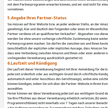
mit dem Partnerprogramm erwarten können, und wir sind nicht für etwa
vornehmen.
5.Angabe Ihres Partner-Status
Sie müssen auf Ihrer Website bzw. an jeder anderen Stelle, an der Am
genehmigt, klar und deutlich den folgenden oder einen im Wesentlichen
Partner verdiene ich an qualifizierten Verkäufen“. Abgesehen von die
werden Sie ohne unsere vorherige schriftliche Zustimmung keine weite
Partnerprogramm machen. Sie dürfen die zwischen uns und Ihnen best
(einschließlich der expliziten oder impliziten Aussage, dass Amazon Si
dass eine Verbindung zwischen Amazon und Ihnen oder einer anderen natü
vorliegenden Vereinbarung ausdrücklich gestattet ist.
6.Laufzeit und Kündigung
Die Laufzeit dieser Vereinbarung beginnt mit Ihrer Anmeldung für die 
jederzeit ordentlich oder aus wichtigem Grund durch schriftliche Kündi
automatisch und unter Ausschluss des Gerichtswegs), wobei eine solch
können kündigen, indem Sie sich über die Partner-Website in Ihrem Ko
auswählen.
Ferner können wir diese Vereinbarung jederzeit aus wichtigem Grund dur
Sie Ihre Pflichten aus dieser Vereinbarung erheblich verletzen; (b) wen
Programmrichtlinien) nicht innerhalb von 7 Tagen nach unserer Benachr
oder Haftungsansprüchen im Zusammenhang mit Ihrer Teilnahme am Pa