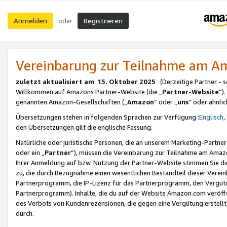
Anmelden
Registrieren
oder
Vereinbarung zur Teilnahme am 
zuletzt aktualisiert am
:
15. Oktober 2025
(Derzeitige Partner - 
Willkommen auf Amazons Partner-Website (die „
Partner-Website
“)
genannten Amazon-Gesellschaften („
Amazon
“ oder „
uns
“ oder ähnli
Übersetzungen stehen in folgenden Sprachen zur Verfügung :
Englisch
,
den Übersetzungen gilt die englische Fassung.
Natürliche oder juristische Personen, die an unserem Marketing-Partn
oder ein „
Partner
“), müssen die Vereinbarung zur Teilnahme am Ama
Ihrer Anmeldung auf bzw. Nutzung der Partner-Website stimmen Sie die
zu, die durch Bezugnahme einen wesentlichen Bestandteil dieser Verei
Partnerprogramm, die IP-Lizenz für das Partnerprogramm, den Vergütu
Partnerprogramm). Inhalte, die du auf der Website Amazon.com veröffe
des Verbots von Kundenrezensionen, die gegen eine Vergütung erstellt, 
durch.