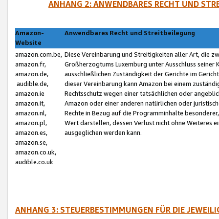
ANHANG 2: ANWENDBARES RECHT UND STRE
Amazon-
Anwendbares Recht und Streitbeilegung
Website
amazon.com.be,
Diese Vereinbarung und Streitigkeiten aller Art, die 
amazon.fr,
Großherzogtums Luxemburg unter Ausschluss seiner Kol
amazon.de,
ausschließlichen Zuständigkeit der Gerichte im Geri
audible.de,
dieser Vereinbarung kann Amazon bei einem zuständig
amazon.ie
Rechtsschutz wegen einer tatsächlichen oder angebli
amazon.it,
Amazon oder einer anderen natürlichen oder juristisc
amazon.nl,
Rechte in Bezug auf die Programminhalte besonderer,
amazon.pl,
Wert darstellen, dessen Verlust nicht ohne Weiteres e
amazon.es,
ausgeglichen werden kann.
amazon.se,
amazon.co.uk,
audible.co.uk
ANHANG 3: STEUERBESTIMMUNGEN FÜR DIE JEWEIL