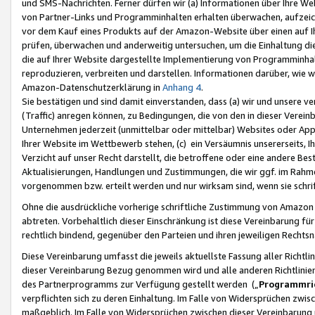
und SMS-Nachrichten. Ferner dürfen wir (a) Informationen über Ihre We
von Partner-Links und Programminhalten erhalten überwachen, aufzei
vor dem Kauf eines Produkts auf der Amazon-Website über einen auf Ih
prüfen, überwachen und anderweitig untersuchen, um die Einhaltung dies
die auf Ihrer Website dargestellte Implementierung von Programminhalt
reproduzieren, verbreiten und darstellen. Informationen darüber, wie w
Amazon-Datenschutzerklärung in
Anhang 4
.
Sie bestätigen und sind damit einverstanden, dass (a) wir und unsere 
(Traffic) anregen können, zu Bedingungen, die von den in dieser Vere
Unternehmen jederzeit (unmittelbar oder mittelbar) Websites oder Appl
Ihrer Website im Wettbewerb stehen, (c) ein Versäumnis unsererseits, I
Verzicht auf unser Recht darstellt, die betroffene oder eine andere B
Aktualisierungen, Handlungen und Zustimmungen, die wir ggf. im Rahme
vorgenommen bzw. erteilt werden und nur wirksam sind, wenn sie schri
Ohne die ausdrückliche vorherige schriftliche Zustimmung von Amazon
abtreten. Vorbehaltlich dieser Einschränkung ist diese Vereinbarung f
rechtlich bindend, gegenüber den Parteien und ihren jeweiligen Rech
Diese Vereinbarung umfasst die jeweils aktuellste Fassung aller Richtli
dieser Vereinbarung Bezug genommen wird und alle anderen Richtlinie
des Partnerprogramms zur Verfügung gestellt werden („
Programmric
verpflichten sich zu deren Einhaltung. Im Falle von Widersprüchen zwi
maßgeblich. Im Falle von Widersprüchen zwischen dieser Vereinbarun