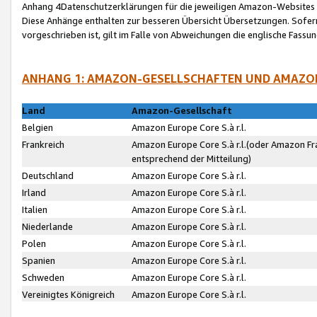
Anhang 4Datenschutzerklärungen für die jeweiligen Amazon-Websites
Diese Anhänge enthalten zur besseren Übersicht Übersetzungen. Sofe
vorgeschrieben ist, gilt im Falle von Abweichungen die englische Fass
ANHANG 1: AMAZON-GESELLSCHAFTEN UND AMAZO
Land
Amazon-Gesellschaft
Belgien
Amazon Europe Core S.à r.l.
Frankreich
Amazon Europe Core S.à r.l.(oder Amazon Fr
entsprechend der Mitteilung)
Deutschland
Amazon Europe Core S.à r.l.
Irland
Amazon Europe Core S.à r.l.
Italien
Amazon Europe Core S.à r.l.
Niederlande
Amazon Europe Core S.à r.l.
Polen
Amazon Europe Core S.à r.l.
Spanien
Amazon Europe Core S.à r.l.
Schweden
Amazon Europe Core S.à r.l.
Vereinigtes Königreich
Amazon Europe Core S.à r.l.