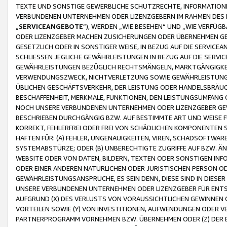
TEXTE UND SONSTIGE GEWERBLICHE SCHUTZRECHTE, INFORMATIONE
VERBUNDENEN UNTERNEHMEN ODER LIZENZGEBERN IM RAHMEN DES
„
SERVICEANGEBOTE
“), WERDEN „WIE BESEHEN“ UND „WIE VERFÜ
ODER LIZENZGEBER MACHEN ZUSICHERUNGEN ODER ÜBERNEHMEN GEW
GESETZLICH ODER IN SONSTIGER WEISE, IN BEZUG AUF DIE SERVI
SCHLIESSEN JEGLICHE GEWÄHRLEISTUNGEN IN BEZUG AUF DIE SERVI
GEWÄHRLEISTUNGEN BEZÜGLICH RECHTSMÄNGELN, MARKTGÄNGIGKEIT
VERWENDUNGSZWECK, NICHTVERLETZUNG SOWIE GEWÄHRLEISTUNGEN 
ÜBLICHEN GESCHÄFTSVERKEHR, DER LEISTUNG ODER HANDELSBRÄUCH
BESCHAFFENHEIT, MERKMALE, FUNKTIONEN, DEN LEISTUNGSUMFANG 
NOCH UNSERE VERBUNDENEN UNTERNEHMEN ODER LIZENZGEBER GEWÄ
BESCHRIEBEN DURCHGÄNGIG BZW. AUF BESTIMMTE ART UND WEISE
KORREKT, FEHLERFREI ODER FREI VON SCHÄDLICHEN KOMPONENTEN
HAFTEN FÜR: (A) FEHLER, UNGENAUIGKEITEN, VIREN, SCHADSOFTW
SYSTEMABSTÜRZE; ODER (B) UNBERECHTIGTE ZUGRIFFE AUF BZW. 
WEBSITE ODER VON DATEN, BILDERN, TEXTEN ODER SONSTIGEN INF
ODER EINER ANDEREN NATÜRLICHEN ODER JURISTISCHEN PERSON OD
GEWÄHRLEISTUNGSANSPRÜCHE, ES SEIN DENN, DIESE SIND IN DIES
UNSERE VERBUNDENEN UNTERNEHMEN ODER LIZENZGEBER FÜR EN
AUFGRUND (X) DES VERLUSTS VON VORAUSSICHTLICHEN GEWINNEN
VORTEILEN SOWIE (Y) VON INVESTITIONEN, AUFWENDUNGEN ODER VE
PARTNERPROGRAMM VORNEHMEN BZW. ÜBERNEHMEN ODER (Z) DER 