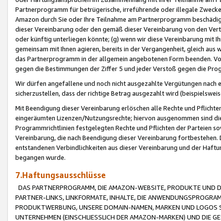
Partnerprogramm für betrügerische, irreführende oder illegale Zwecke
Amazon durch Sie oder Ihre Teilnahme am Partnerprogramm beschädig
dieser Vereinbarung oder den gemäß dieser Vereinbarung von den Vertr
oder künftig unterliegen könnte; (g) wenn wir diese Vereinbarung mit I
gemeinsam mit Ihnen agieren, bereits in der Vergangenheit, gleich aus
das Partnerprogramm in der allgemein angebotenen Form beenden. Vors
gegen die Bestimmungen der Ziffer 5 und jeder Verstoß gegen die Prog
Wir dürfen angefallene und noch nicht ausgezahlte Vergütungen nach 
sicherzustellen, dass der richtige Betrag ausgezahlt wird (beispielsw
Mit Beendigung dieser Vereinbarung erlöschen alle Rechte und Pflichte
eingeräumten Lizenzen/Nutzungsrechte; hiervon ausgenommen sind die in 
Programmrichtlinien festgelegten Rechte und Pflichten der Parteien sow
Vereinbarung, die nach Beendigung dieser Vereinbarung fortbestehen. D
entstandenen Verbindlichkeiten aus dieser Vereinbarung und der Haft
begangen wurde.
7.Haftungsausschlüsse
DAS PARTNERPROGRAMM, DIE AMAZON-WEBSITE, PRODUKTE UND DI
PARTNER-LINKS, LINKFORMATE, INHALTE, DIE ANWENDUNGSPROGR
PRODUKTWERBUNG, UNSERE DOMAIN-NAMEN, MARKEN UND LOGOS S
UNTERNEHMEN (EINSCHLIESSLICH DER AMAZON-MARKEN) UND DIE GE