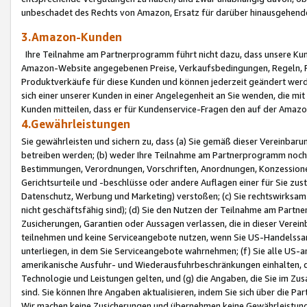
unbeschadet des Rechts von Amazon, Ersatz für darüber hinausgehen
3.Amazon-Kunden
Ihre Teilnahme am Partnerprogramm führt nicht dazu, dass unsere Kun
Amazon-Website angegebenen Preise, Verkaufsbedingungen, Regeln, Ri
Produktverkäufe für diese Kunden und können jederzeit geändert werde
sich einer unserer Kunden in einer Angelegenheit an Sie wenden, die 
Kunden mitteilen, dass er für Kundenservice-Fragen den auf der Ama
4.Gewährleistungen
Sie gewährleisten und sichern zu, dass (a) Sie gemäß dieser Vereinba
betreiben werden; (b) weder Ihre Teilnahme am Partnerprogramm noch d
Bestimmungen, Verordnungen, Vorschriften, Anordnungen, Konzessionen,
Gerichtsurteile und -beschlüsse oder andere Auflagen einer für Sie zu
Datenschutz, Werbung und Marketing) verstoßen; (c) Sie rechtswirksam 
nicht geschäftsfähig sind); (d) Sie den Nutzen der Teilnahme am Partne
Zusicherungen, Garantien oder Aussagen verlassen, die in dieser Verein
teilnehmen und keine Serviceangebote nutzen, wenn Sie US-Handelssa
unterliegen, in dem Sie Serviceangebote wahrnehmen; (f) Sie alle US
amerikanische Ausfuhr- und Wiederausfuhrbeschränkungen einhalten, 
Technologie und Leistungen gelten, und (g) die Angaben, die Sie im 
sind. Sie können Ihre Angaben aktualisieren, indem Sie sich über die 
Wir machen keine Zusicherungen und übernehmen keine Gewährleistun