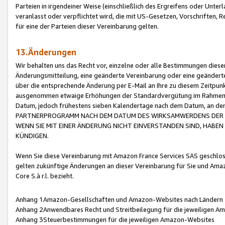
Parteien in irgendeiner Weise (einschließlich des Ergreifens oder Unt
veranlasst oder verpflichtet wird, die mit US-Gesetzen, Vorschriften,
für eine der Parteien dieser Vereinbarung gelten.
13.Änderungen
Wir behalten uns das Recht vor, einzelne oder alle Bestimmungen diese
Änderungsmitteilung, eine geänderte Vereinbarung oder eine geänderte 
über die entsprechende Änderung per E-Mail an Ihre zu diesem Zeitpun
ausgenommen etwaige Erhöhungen der Standardvergütung im Rahmen
Datum, jedoch frühestens sieben Kalendertage nach dem Datum, an de
PARTNERPROGRAMM NACH DEM DATUM DES WIRKSAMWERDENS DER Ä
WENN SIE MIT EINER ÄNDERUNG NICHT EINVERSTANDEN SIND, HABEN S
KÜNDIGEN.
Wenn Sie diese Vereinbarung mit Amazon France Services SAS geschlo
gelten zukünftige Änderungen an dieser Vereinbarung für Sie und Ama
Core S.à r.l. bezieht.
Anhang 1Amazon-Gesellschaften und Amazon-Websites nach Ländern
Anhang 2Anwendbares Recht und Streitbeilegung für die jeweiligen 
Anhang 3Steuerbestimmungen für die jeweiligen Amazon-Websites