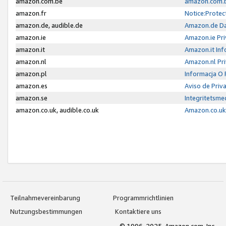
amazon.com.be
amazon.com.b
amazon.fr
Notice:Protec
amazon.de, audible.de
Amazon.de Da
amazon.ie
Amazon.ie Pri
amazon.it
Amazon.it Inf
amazon.nl
Amazon.nl Pri
amazon.pl
Informacja O
amazon.es
Aviso de Priv
amazon.se
Integritetsm
amazon.co.uk, audible.co.uk
Amazon.co.uk 
Teilnahmevereinbarung
Programmrichtlinien
Nutzungsbestimmungen
Kontaktiere uns