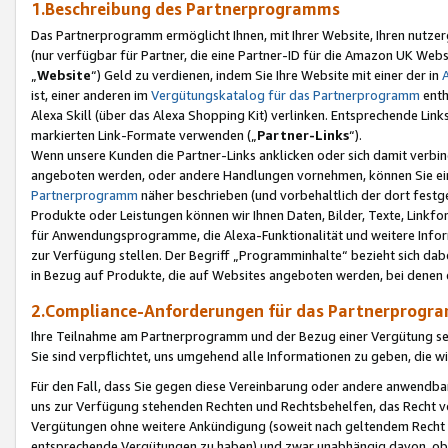
1.Beschreibung des Partnerprogramms
Das Partnerprogramm ermöglicht Ihnen, mit Ihrer Website, Ihren nutzer
(nur verfügbar für Partner, die eine Partner-ID für die Amazon UK We
„
Website
“) Geld zu verdienen, indem Sie Ihre Website mit einer der in
ist, einer anderen im
Vergütungskatalog für das Partnerprogramm
enth
Alexa Skill (über das Alexa Shopping Kit) verlinken. Entsprechende Lin
markierten Link-Formate verwenden („
Partner-Links
“).
Wenn unsere Kunden die Partner-Links anklicken oder sich damit verbi
angeboten werden, oder andere Handlungen vornehmen, können Sie eine
Partnerprogramm
näher beschrieben (und vorbehaltlich der dort festg
Produkte oder Leistungen können wir Ihnen Daten, Bilder, Texte, Linkfo
für Anwendungsprogramme, die Alexa-Funktionalität und weitere Inf
zur Verfügung stellen. Der Begriff „Programminhalte“ bezieht sich dabe
in Bezug auf Produkte, die auf Websites angeboten werden, bei denen 
2.Compliance-Anforderungen für das Partnerprog
Ihre Teilnahme am Partnerprogramm und der Bezug einer Vergütung setz
Sie sind verpflichtet, uns umgehend alle Informationen zu geben, die w
Für den Fall, dass Sie gegen diese Vereinbarung oder andere anwendba
uns zur Verfügung stehenden Rechten und Rechtsbehelfen, das Recht vo
Vergütungen ohne weitere Ankündigung (soweit nach geltendem Recht z
entsprechende Vergütungen zu haben) und zwar unabhängig davon, ob 