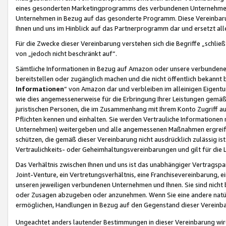
eines gesonderten Marketingprogramms des verbundenen Unternehmens
Unternehmen in Bezug auf das gesonderte Programm. Diese Vereinbarung
Ihnen und uns im Hinblick auf das Partnerprogramm dar und ersetzt al
Für die Zwecke dieser Vereinbarung verstehen sich die Begriffe „schließ
von „jedoch nicht beschränkt auf“.
Sämtliche Informationen in Bezug auf Amazon oder unsere verbunde
bereitstellen oder zugänglich machen und die nicht öffentlich bekannt bz
Informationen
“ von Amazon dar und verbleiben im alleinigen Eigent
wie dies angemessenerweise für die Erbringung Ihrer Leistungen gemäß d
juristischen Personen, die im Zusammenhang mit Ihrem Konto Zugriff au
Pflichten kennen und einhalten. Sie werden Vertrauliche Informationen 
Unternehmen) weitergeben und alle angemessenen Maßnahmen ergreifen
schützen, die gemäß dieser Vereinbarung nicht ausdrücklich zulässig is
Vertraulichkeits- oder Geheimhaltungsvereinbarungen und gilt für die
Das Verhältnis zwischen Ihnen und uns ist das unabhängiger Vertragspa
Joint-Venture, ein Vertretungsverhältnis, eine Franchisevereinbarung, 
unseren jeweiligen verbundenen Unternehmen und Ihnen. Sie sind ni
oder Zusagen abzugeben oder anzunehmen. Wenn Sie eine andere natürli
ermöglichen, Handlungen in Bezug auf den Gegenstand dieser Vereinbar
Ungeachtet anders lautender Bestimmungen in dieser Vereinbarung wird