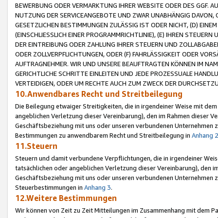
BEWERBUNG ODER VERMARKTUNG IHRER WEBSITE ODER DES GGF. AUF 
NUTZUNG DER SERVICEANGEBOTE UND ZWAR UNABHÄNGIG DAVON, O
GESETZLICHEN BESTIMMUNGEN ZULÄSSIG IST ODER NICHT, (D) EINE
(EINSCHLIESSLICH EINER PROGRAMMRICHTLINIE), (E) IHREN STEUER
DER EINTREIBUNG ODER ZAHLUNG IHRER STEUERN UND ZOLLABGAB
ODER ZOLLVERPFLICHTUNGEN, ODER (F) FAHRLÄSSIGKEIT ODER VORS
AUFTRAGNEHMER. WIR UND UNSERE BEAUFTRAGTEN KÖNNEN IM NAME
GERICHTLICHE SCHRITTE EINLEITEN UND JEDE PROZESSUALE HAND
VERTEIDIGEN, ODER UM RECHTE AUCH ZUM ZWECK DER DURCHSETZU
10.Anwendbares Recht und Streitbeilegung
Die Beilegung etwaiger Streitigkeiten, die in irgendeiner Weise mit de
angeblichen Verletzung dieser Vereinbarung), den im Rahmen dieser Ve
Geschäftsbeziehung mit uns oder unseren verbundenen Unternehmen zu
Bestimmungen zu anwendbarem Recht und Streitbeilegung in
Anhang 
11.Steuern
Steuern und damit verbundene Verpflichtungen, die in irgendeiner Wei
tatsächlichen oder angeblichen Verletzung dieser Vereinbarung), den 
Geschäftsbeziehung mit uns oder unseren verbundenen Unternehmen z
Steuerbestimmungen in
Anhang 3
.
12.Weitere Bestimmungen
Wir können von Zeit zu Zeit Mitteilungen im Zusammenhang mit dem Par