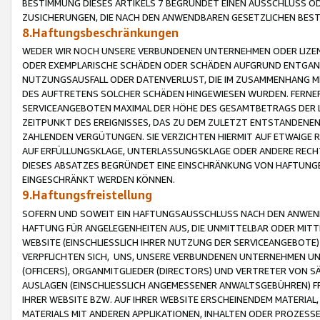
BESTIMMUNG DIESES ARTIKELS 7 BEGRÜNDET EINEN AUSSCHLUSS 
ZUSICHERUNGEN, DIE NACH DEN ANWENDBAREN GESETZLICHEN BE
8.Haftungsbeschränkungen
WEDER WIR NOCH UNSERE VERBUNDENEN UNTERNEHMEN ODER LIZEN
ODER EXEMPLARISCHE SCHÄDEN ODER SCHÄDEN AUFGRUND ENTGANG
NUTZUNGSAUSFALL ODER DATENVERLUST, DIE IM ZUSAMMENHANG MI
DES AUFTRETENS SOLCHER SCHÄDEN HINGEWIESEN WURDEN. FERN
SERVICEANGEBOTEN MAXIMAL DER HÖHE DES GESAMTBETRAGS DER 
ZEITPUNKT DES EREIGNISSES, DAS ZU DEM ZULETZT ENTSTANDENE
ZAHLENDEN VERGÜTUNGEN. SIE VERZICHTEN HIERMIT AUF ETWAIGE 
AUF ERFÜLLUNGSKLAGE, UNTERLASSUNGSKLAGE ODER ANDERE RECHT
DIESES ABSATZES BEGRÜNDET EINE EINSCHRÄNKUNG VON HAFTUNG
EINGESCHRÄNKT WERDEN KÖNNEN.
9.Haftungsfreistellung
SOFERN UND SOWEIT EIN HAFTUNGSAUSSCHLUSS NACH DEN ANWENDB
HAFTUNG FÜR ANGELEGENHEITEN AUS, DIE UNMITTELBAR ODER MITT
WEBSITE (EINSCHLIESSLICH IHRER NUTZUNG DER SERVICEANGEBOTE)
VERPFLICHTEN SICH, UNS, UNSERE VERBUNDENEN UNTERNEHMEN UN
(OFFICERS), ORGANMITGLIEDER (DIRECTORS) UND VERTRETER VON 
AUSLAGEN (EINSCHLIESSLICH ANGEMESSENER ANWALTSGEBÜHREN) FR
IHRER WEBSITE BZW. AUF IHRER WEBSITE ERSCHEINENDEM MATERIAL
MATERIALS MIT ANDEREN APPLIKATIONEN, INHALTEN ODER PROZESSE