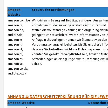
Amazon-
Steuerliche Bestimmungen
Website
amazon.com.be,
Wir dürfen in Bezug auf Beträge, auf deren Auszahlun
amazon.fr,
vornehmen, zu denen wir gesetzlich verpflichtet sind
amazon.de,
stellen die vollständige Zahlung und Abgeltung der 
audible.de,
gelegentlich steuerlich relevante Informationen von I
amazon.ie
Anfrage nicht vorlegen, können wir (kumulativ zu de
amazon.it,
Vergütung so lange einbehalten, bis Sie uns diese Inf
amazon.nl,
dass wir Sie betreffend nicht zur Einholung steuerlich 
amazon.pl,
könnten Sie gesetzlich verpflichtet sein, Amazon Meh
amazon.es,
Anforderungen an eine gültige MwSt.-Rechnung erfüllt
amazon.se,
zahlen.
amazon.co.uk,
audible.co.uk
ANHANG 4: DATENSCHUTZERKLÄRUNG FÜR DIE JEWE
Amazon-Website
Datenschutz