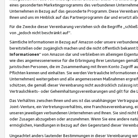
eines gesonderten Marketingprogramms des verbundenen Unternehmens
Unternehmen in Bezug auf das gesonderte Programm. Diese Vereinbarung
Ihnen und uns im Hinblick auf das Partnerprogramm dar und ersetzt al
Für die Zwecke dieser Vereinbarung verstehen sich die Begriffe „schließ
von „jedoch nicht beschränkt auf“.
Sämtliche Informationen in Bezug auf Amazon oder unsere verbunde
bereitstellen oder zugänglich machen und die nicht öffentlich bekannt bz
Informationen
“ von Amazon dar und verbleiben im alleinigen Eigent
wie dies angemessenerweise für die Erbringung Ihrer Leistungen gemäß d
juristischen Personen, die im Zusammenhang mit Ihrem Konto Zugriff au
Pflichten kennen und einhalten. Sie werden Vertrauliche Informationen 
Unternehmen) weitergeben und alle angemessenen Maßnahmen ergreifen
schützen, die gemäß dieser Vereinbarung nicht ausdrücklich zulässig is
Vertraulichkeits- oder Geheimhaltungsvereinbarungen und gilt für die
Das Verhältnis zwischen Ihnen und uns ist das unabhängiger Vertragspa
Joint-Venture, ein Vertretungsverhältnis, eine Franchisevereinbarung, 
unseren jeweiligen verbundenen Unternehmen und Ihnen. Sie sind ni
oder Zusagen abzugeben oder anzunehmen. Wenn Sie eine andere natürli
ermöglichen, Handlungen in Bezug auf den Gegenstand dieser Vereinbar
Ungeachtet anders lautender Bestimmungen in dieser Vereinbarung wird