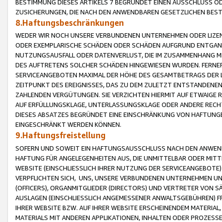
BESTIMMUNG DIESES ARTIKELS 7 BEGRÜNDET EINEN AUSSCHLUSS 
ZUSICHERUNGEN, DIE NACH DEN ANWENDBAREN GESETZLICHEN BE
8.Haftungsbeschränkungen
WEDER WIR NOCH UNSERE VERBUNDENEN UNTERNEHMEN ODER LIZEN
ODER EXEMPLARISCHE SCHÄDEN ODER SCHÄDEN AUFGRUND ENTGANG
NUTZUNGSAUSFALL ODER DATENVERLUST, DIE IM ZUSAMMENHANG MI
DES AUFTRETENS SOLCHER SCHÄDEN HINGEWIESEN WURDEN. FERN
SERVICEANGEBOTEN MAXIMAL DER HÖHE DES GESAMTBETRAGS DER 
ZEITPUNKT DES EREIGNISSES, DAS ZU DEM ZULETZT ENTSTANDENE
ZAHLENDEN VERGÜTUNGEN. SIE VERZICHTEN HIERMIT AUF ETWAIGE 
AUF ERFÜLLUNGSKLAGE, UNTERLASSUNGSKLAGE ODER ANDERE RECHT
DIESES ABSATZES BEGRÜNDET EINE EINSCHRÄNKUNG VON HAFTUNG
EINGESCHRÄNKT WERDEN KÖNNEN.
9.Haftungsfreistellung
SOFERN UND SOWEIT EIN HAFTUNGSAUSSCHLUSS NACH DEN ANWENDB
HAFTUNG FÜR ANGELEGENHEITEN AUS, DIE UNMITTELBAR ODER MITT
WEBSITE (EINSCHLIESSLICH IHRER NUTZUNG DER SERVICEANGEBOTE)
VERPFLICHTEN SICH, UNS, UNSERE VERBUNDENEN UNTERNEHMEN UN
(OFFICERS), ORGANMITGLIEDER (DIRECTORS) UND VERTRETER VON 
AUSLAGEN (EINSCHLIESSLICH ANGEMESSENER ANWALTSGEBÜHREN) FR
IHRER WEBSITE BZW. AUF IHRER WEBSITE ERSCHEINENDEM MATERIAL
MATERIALS MIT ANDEREN APPLIKATIONEN, INHALTEN ODER PROZESSE