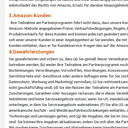
unbeschadet des Rechts von Amazon, Ersatz für darüber hinausgehen
3.Amazon-Kunden
Ihre Teilnahme am Partnerprogramm führt nicht dazu, dass unsere Kun
Amazon-Website angegebenen Preise, Verkaufsbedingungen, Regeln, Ri
Produktverkäufe für diese Kunden und können jederzeit geändert werde
sich einer unserer Kunden in einer Angelegenheit an Sie wenden, die 
Kunden mitteilen, dass er für Kundenservice-Fragen den auf der Ama
4.Gewährleistungen
Sie gewährleisten und sichern zu, dass (a) Sie gemäß dieser Vereinba
betreiben werden; (b) weder Ihre Teilnahme am Partnerprogramm noch d
Bestimmungen, Verordnungen, Vorschriften, Anordnungen, Konzessionen,
Gerichtsurteile und -beschlüsse oder andere Auflagen einer für Sie zu
Datenschutz, Werbung und Marketing) verstoßen; (c) Sie rechtswirksam 
nicht geschäftsfähig sind); (d) Sie den Nutzen der Teilnahme am Partne
Zusicherungen, Garantien oder Aussagen verlassen, die in dieser Verein
teilnehmen und keine Serviceangebote nutzen, wenn Sie US-Handelssa
unterliegen, in dem Sie Serviceangebote wahrnehmen; (f) Sie alle US
amerikanische Ausfuhr- und Wiederausfuhrbeschränkungen einhalten, 
Technologie und Leistungen gelten, und (g) die Angaben, die Sie im 
sind. Sie können Ihre Angaben aktualisieren, indem Sie sich über die 
Wir machen keine Zusicherungen und übernehmen keine Gewährleistun