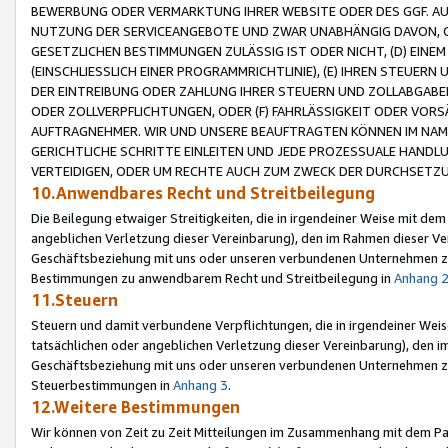
BEWERBUNG ODER VERMARKTUNG IHRER WEBSITE ODER DES GGF. AUF 
NUTZUNG DER SERVICEANGEBOTE UND ZWAR UNABHÄNGIG DAVON, O
GESETZLICHEN BESTIMMUNGEN ZULÄSSIG IST ODER NICHT, (D) EINE
(EINSCHLIESSLICH EINER PROGRAMMRICHTLINIE), (E) IHREN STEUER
DER EINTREIBUNG ODER ZAHLUNG IHRER STEUERN UND ZOLLABGAB
ODER ZOLLVERPFLICHTUNGEN, ODER (F) FAHRLÄSSIGKEIT ODER VORS
AUFTRAGNEHMER. WIR UND UNSERE BEAUFTRAGTEN KÖNNEN IM NAME
GERICHTLICHE SCHRITTE EINLEITEN UND JEDE PROZESSUALE HAND
VERTEIDIGEN, ODER UM RECHTE AUCH ZUM ZWECK DER DURCHSETZU
10.Anwendbares Recht und Streitbeilegung
Die Beilegung etwaiger Streitigkeiten, die in irgendeiner Weise mit de
angeblichen Verletzung dieser Vereinbarung), den im Rahmen dieser Ve
Geschäftsbeziehung mit uns oder unseren verbundenen Unternehmen zu
Bestimmungen zu anwendbarem Recht und Streitbeilegung in
Anhang 
11.Steuern
Steuern und damit verbundene Verpflichtungen, die in irgendeiner Wei
tatsächlichen oder angeblichen Verletzung dieser Vereinbarung), den 
Geschäftsbeziehung mit uns oder unseren verbundenen Unternehmen z
Steuerbestimmungen in
Anhang 3
.
12.Weitere Bestimmungen
Wir können von Zeit zu Zeit Mitteilungen im Zusammenhang mit dem Par