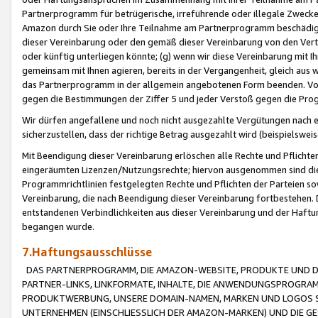
Partnerprogramm für betrügerische, irreführende oder illegale Zwecke
Amazon durch Sie oder Ihre Teilnahme am Partnerprogramm beschädig
dieser Vereinbarung oder den gemäß dieser Vereinbarung von den Vertr
oder künftig unterliegen könnte; (g) wenn wir diese Vereinbarung mit I
gemeinsam mit Ihnen agieren, bereits in der Vergangenheit, gleich aus
das Partnerprogramm in der allgemein angebotenen Form beenden. Vors
gegen die Bestimmungen der Ziffer 5 und jeder Verstoß gegen die Prog
Wir dürfen angefallene und noch nicht ausgezahlte Vergütungen nach 
sicherzustellen, dass der richtige Betrag ausgezahlt wird (beispielsw
Mit Beendigung dieser Vereinbarung erlöschen alle Rechte und Pflichte
eingeräumten Lizenzen/Nutzungsrechte; hiervon ausgenommen sind die in 
Programmrichtlinien festgelegten Rechte und Pflichten der Parteien sow
Vereinbarung, die nach Beendigung dieser Vereinbarung fortbestehen. D
entstandenen Verbindlichkeiten aus dieser Vereinbarung und der Haft
begangen wurde.
7.Haftungsausschlüsse
DAS PARTNERPROGRAMM, DIE AMAZON-WEBSITE, PRODUKTE UND DI
PARTNER-LINKS, LINKFORMATE, INHALTE, DIE ANWENDUNGSPROGR
PRODUKTWERBUNG, UNSERE DOMAIN-NAMEN, MARKEN UND LOGOS S
UNTERNEHMEN (EINSCHLIESSLICH DER AMAZON-MARKEN) UND DIE GE