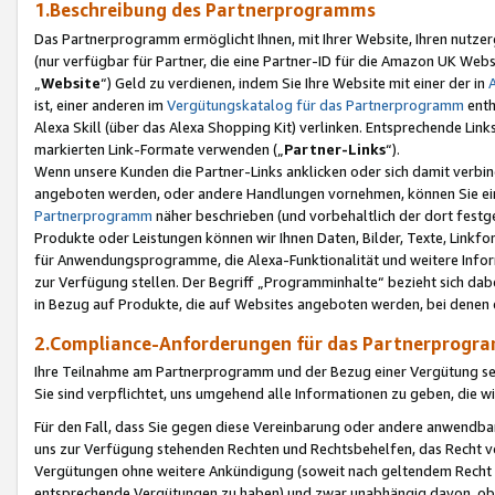
1.Beschreibung des Partnerprogramms
Das Partnerprogramm ermöglicht Ihnen, mit Ihrer Website, Ihren nutzer
(nur verfügbar für Partner, die eine Partner-ID für die Amazon UK We
„
Website
“) Geld zu verdienen, indem Sie Ihre Website mit einer der in
ist, einer anderen im
Vergütungskatalog für das Partnerprogramm
enth
Alexa Skill (über das Alexa Shopping Kit) verlinken. Entsprechende Lin
markierten Link-Formate verwenden („
Partner-Links
“).
Wenn unsere Kunden die Partner-Links anklicken oder sich damit verbi
angeboten werden, oder andere Handlungen vornehmen, können Sie eine
Partnerprogramm
näher beschrieben (und vorbehaltlich der dort festg
Produkte oder Leistungen können wir Ihnen Daten, Bilder, Texte, Linkfo
für Anwendungsprogramme, die Alexa-Funktionalität und weitere Inf
zur Verfügung stellen. Der Begriff „Programminhalte“ bezieht sich dabe
in Bezug auf Produkte, die auf Websites angeboten werden, bei denen 
2.Compliance-Anforderungen für das Partnerprog
Ihre Teilnahme am Partnerprogramm und der Bezug einer Vergütung setz
Sie sind verpflichtet, uns umgehend alle Informationen zu geben, die w
Für den Fall, dass Sie gegen diese Vereinbarung oder andere anwendba
uns zur Verfügung stehenden Rechten und Rechtsbehelfen, das Recht vo
Vergütungen ohne weitere Ankündigung (soweit nach geltendem Recht z
entsprechende Vergütungen zu haben) und zwar unabhängig davon, ob 