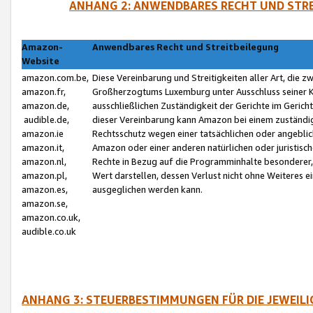
ANHANG 2: ANWENDBARES RECHT UND STRE
Amazon-
Anwendbares Recht und Streitbeilegung
Website
amazon.com.be,
Diese Vereinbarung und Streitigkeiten aller Art, die 
amazon.fr,
Großherzogtums Luxemburg unter Ausschluss seiner Kol
amazon.de,
ausschließlichen Zuständigkeit der Gerichte im Geri
audible.de,
dieser Vereinbarung kann Amazon bei einem zuständig
amazon.ie
Rechtsschutz wegen einer tatsächlichen oder angebli
amazon.it,
Amazon oder einer anderen natürlichen oder juristisc
amazon.nl,
Rechte in Bezug auf die Programminhalte besonderer,
amazon.pl,
Wert darstellen, dessen Verlust nicht ohne Weiteres e
amazon.es,
ausgeglichen werden kann.
amazon.se,
amazon.co.uk,
audible.co.uk
ANHANG 3: STEUERBESTIMMUNGEN FÜR DIE JEWEIL