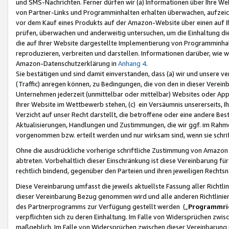
und SMS-Nachrichten. Ferner dürfen wir (a) Informationen über Ihre We
von Partner-Links und Programminhalten erhalten überwachen, aufzei
vor dem Kauf eines Produkts auf der Amazon-Website über einen auf Ih
prüfen, überwachen und anderweitig untersuchen, um die Einhaltung dies
die auf Ihrer Website dargestellte Implementierung von Programminhalt
reproduzieren, verbreiten und darstellen. Informationen darüber, wie w
Amazon-Datenschutzerklärung in
Anhang 4
.
Sie bestätigen und sind damit einverstanden, dass (a) wir und unsere 
(Traffic) anregen können, zu Bedingungen, die von den in dieser Vere
Unternehmen jederzeit (unmittelbar oder mittelbar) Websites oder Appl
Ihrer Website im Wettbewerb stehen, (c) ein Versäumnis unsererseits, I
Verzicht auf unser Recht darstellt, die betroffene oder eine andere B
Aktualisierungen, Handlungen und Zustimmungen, die wir ggf. im Rahme
vorgenommen bzw. erteilt werden und nur wirksam sind, wenn sie schri
Ohne die ausdrückliche vorherige schriftliche Zustimmung von Amazon
abtreten. Vorbehaltlich dieser Einschränkung ist diese Vereinbarung f
rechtlich bindend, gegenüber den Parteien und ihren jeweiligen Rech
Diese Vereinbarung umfasst die jeweils aktuellste Fassung aller Richtli
dieser Vereinbarung Bezug genommen wird und alle anderen Richtlinie
des Partnerprogramms zur Verfügung gestellt werden („
Programmric
verpflichten sich zu deren Einhaltung. Im Falle von Widersprüchen zwi
maßgeblich. Im Falle von Widersprüchen zwischen dieser Vereinbarun