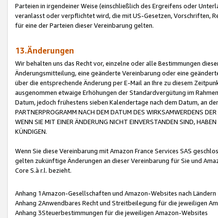
Parteien in irgendeiner Weise (einschließlich des Ergreifens oder Unt
veranlasst oder verpflichtet wird, die mit US-Gesetzen, Vorschriften,
für eine der Parteien dieser Vereinbarung gelten.
13.Änderungen
Wir behalten uns das Recht vor, einzelne oder alle Bestimmungen diese
Änderungsmitteilung, eine geänderte Vereinbarung oder eine geänderte 
über die entsprechende Änderung per E-Mail an Ihre zu diesem Zeitpun
ausgenommen etwaige Erhöhungen der Standardvergütung im Rahmen
Datum, jedoch frühestens sieben Kalendertage nach dem Datum, an de
PARTNERPROGRAMM NACH DEM DATUM DES WIRKSAMWERDENS DER Ä
WENN SIE MIT EINER ÄNDERUNG NICHT EINVERSTANDEN SIND, HABEN S
KÜNDIGEN.
Wenn Sie diese Vereinbarung mit Amazon France Services SAS geschlo
gelten zukünftige Änderungen an dieser Vereinbarung für Sie und Ama
Core S.à r.l. bezieht.
Anhang 1Amazon-Gesellschaften und Amazon-Websites nach Ländern
Anhang 2Anwendbares Recht und Streitbeilegung für die jeweiligen 
Anhang 3Steuerbestimmungen für die jeweiligen Amazon-Websites