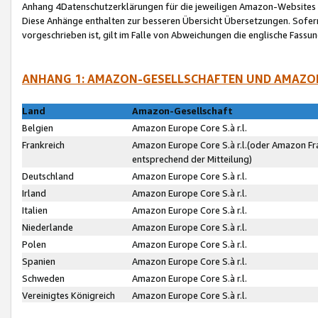
Anhang 4Datenschutzerklärungen für die jeweiligen Amazon-Websites
Diese Anhänge enthalten zur besseren Übersicht Übersetzungen. Sofe
vorgeschrieben ist, gilt im Falle von Abweichungen die englische Fass
ANHANG 1: AMAZON-GESELLSCHAFTEN UND AMAZO
Land
Amazon-Gesellschaft
Belgien
Amazon Europe Core S.à r.l.
Frankreich
Amazon Europe Core S.à r.l.(oder Amazon Fr
entsprechend der Mitteilung)
Deutschland
Amazon Europe Core S.à r.l.
Irland
Amazon Europe Core S.à r.l.
Italien
Amazon Europe Core S.à r.l.
Niederlande
Amazon Europe Core S.à r.l.
Polen
Amazon Europe Core S.à r.l.
Spanien
Amazon Europe Core S.à r.l.
Schweden
Amazon Europe Core S.à r.l.
Vereinigtes Königreich
Amazon Europe Core S.à r.l.