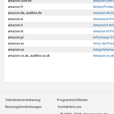
amazon.com.be
amazon.com.b
amazon.fr
Notice:Protec
amazon.de, audible.de
Amazon.de Da
amazon.ie
Amazon.ie Pri
amazon.it
Amazon.it Inf
amazon.nl
Amazon.nl Pri
amazon.pl
Informacja O
amazon.es
Aviso de Priv
amazon.se
Integritetsm
amazon.co.uk, audible.co.uk
Amazon.co.uk 
Teilnahmevereinbarung
Programmrichtlinien
Nutzungsbestimmungen
Kontaktiere uns