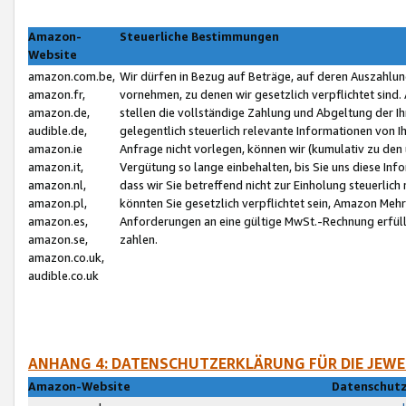
Amazon-
Steuerliche Bestimmungen
Website
amazon.com.be,
Wir dürfen in Bezug auf Beträge, auf deren Auszahlun
amazon.fr,
vornehmen, zu denen wir gesetzlich verpflichtet sind
amazon.de,
stellen die vollständige Zahlung und Abgeltung der 
audible.de,
gelegentlich steuerlich relevante Informationen von I
amazon.ie
Anfrage nicht vorlegen, können wir (kumulativ zu de
amazon.it,
Vergütung so lange einbehalten, bis Sie uns diese Inf
amazon.nl,
dass wir Sie betreffend nicht zur Einholung steuerlich 
amazon.pl,
könnten Sie gesetzlich verpflichtet sein, Amazon Meh
amazon.es,
Anforderungen an eine gültige MwSt.-Rechnung erfüllt
amazon.se,
zahlen.
amazon.co.uk,
audible.co.uk
ANHANG 4: DATENSCHUTZERKLÄRUNG FÜR DIE JEWE
Amazon-Website
Datenschutz