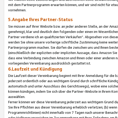
mit dem Partnerprogramm erwarten können, und wir sind nicht für etwa
vornehmen.
5.Angabe Ihres Partner-Status
Sie müssen auf Ihrer Website bzw. an jeder anderen Stelle, an der Am
genehmigt, klar und deutlich den folgenden oder einen im Wesentlichen
Partner verdiene ich an qualifizierten Verkäufen“. Abgesehen von die
werden Sie ohne unsere vorherige schriftliche Zustimmung keine weite
Partnerprogramm machen. Sie dürfen die zwischen uns und Ihnen best
(einschließlich der expliziten oder impliziten Aussage, dass Amazon Si
dass eine Verbindung zwischen Amazon und Ihnen oder einer anderen natü
vorliegenden Vereinbarung ausdrücklich gestattet ist.
6.Laufzeit und Kündigung
Die Laufzeit dieser Vereinbarung beginnt mit Ihrer Anmeldung für die 
jederzeit ordentlich oder aus wichtigem Grund durch schriftliche Kündi
automatisch und unter Ausschluss des Gerichtswegs), wobei eine solch
können kündigen, indem Sie sich über die Partner-Website in Ihrem Ko
auswählen.
Ferner können wir diese Vereinbarung jederzeit aus wichtigem Grund dur
Sie Ihre Pflichten aus dieser Vereinbarung erheblich verletzen; (b) wen
Programmrichtlinien) nicht innerhalb von 7 Tagen nach unserer Benachr
oder Haftungsansprüchen im Zusammenhang mit Ihrer Teilnahme am Pa