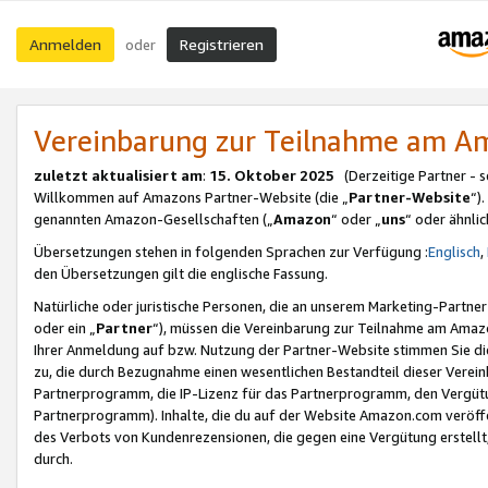
Anmelden
Registrieren
oder
Vereinbarung zur Teilnahme am 
zuletzt aktualisiert am
:
15. Oktober 2025
(Derzeitige Partner - 
Willkommen auf Amazons Partner-Website (die „
Partner-Website
“)
genannten Amazon-Gesellschaften („
Amazon
“ oder „
uns
“ oder ähnli
Übersetzungen stehen in folgenden Sprachen zur Verfügung :
Englisch
,
den Übersetzungen gilt die englische Fassung.
Natürliche oder juristische Personen, die an unserem Marketing-Partn
oder ein „
Partner
“), müssen die Vereinbarung zur Teilnahme am Ama
Ihrer Anmeldung auf bzw. Nutzung der Partner-Website stimmen Sie die
zu, die durch Bezugnahme einen wesentlichen Bestandteil dieser Verei
Partnerprogramm, die IP-Lizenz für das Partnerprogramm, den Vergütu
Partnerprogramm). Inhalte, die du auf der Website Amazon.com veröffe
des Verbots von Kundenrezensionen, die gegen eine Vergütung erstellt, 
durch.