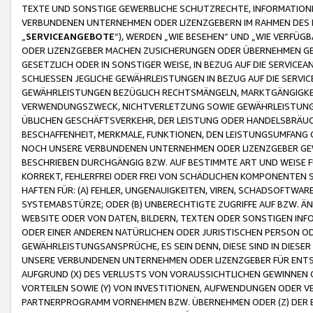
TEXTE UND SONSTIGE GEWERBLICHE SCHUTZRECHTE, INFORMATIONE
VERBUNDENEN UNTERNEHMEN ODER LIZENZGEBERN IM RAHMEN DES
„
SERVICEANGEBOTE
“), WERDEN „WIE BESEHEN“ UND „WIE VERFÜ
ODER LIZENZGEBER MACHEN ZUSICHERUNGEN ODER ÜBERNEHMEN GEW
GESETZLICH ODER IN SONSTIGER WEISE, IN BEZUG AUF DIE SERVI
SCHLIESSEN JEGLICHE GEWÄHRLEISTUNGEN IN BEZUG AUF DIE SERVI
GEWÄHRLEISTUNGEN BEZÜGLICH RECHTSMÄNGELN, MARKTGÄNGIGKEIT
VERWENDUNGSZWECK, NICHTVERLETZUNG SOWIE GEWÄHRLEISTUNGEN 
ÜBLICHEN GESCHÄFTSVERKEHR, DER LEISTUNG ODER HANDELSBRÄUCH
BESCHAFFENHEIT, MERKMALE, FUNKTIONEN, DEN LEISTUNGSUMFANG 
NOCH UNSERE VERBUNDENEN UNTERNEHMEN ODER LIZENZGEBER GEWÄ
BESCHRIEBEN DURCHGÄNGIG BZW. AUF BESTIMMTE ART UND WEISE
KORREKT, FEHLERFREI ODER FREI VON SCHÄDLICHEN KOMPONENTEN
HAFTEN FÜR: (A) FEHLER, UNGENAUIGKEITEN, VIREN, SCHADSOFTW
SYSTEMABSTÜRZE; ODER (B) UNBERECHTIGTE ZUGRIFFE AUF BZW. 
WEBSITE ODER VON DATEN, BILDERN, TEXTEN ODER SONSTIGEN INF
ODER EINER ANDEREN NATÜRLICHEN ODER JURISTISCHEN PERSON OD
GEWÄHRLEISTUNGSANSPRÜCHE, ES SEIN DENN, DIESE SIND IN DIES
UNSERE VERBUNDENEN UNTERNEHMEN ODER LIZENZGEBER FÜR EN
AUFGRUND (X) DES VERLUSTS VON VORAUSSICHTLICHEN GEWINNEN
VORTEILEN SOWIE (Y) VON INVESTITIONEN, AUFWENDUNGEN ODER VE
PARTNERPROGRAMM VORNEHMEN BZW. ÜBERNEHMEN ODER (Z) DER 