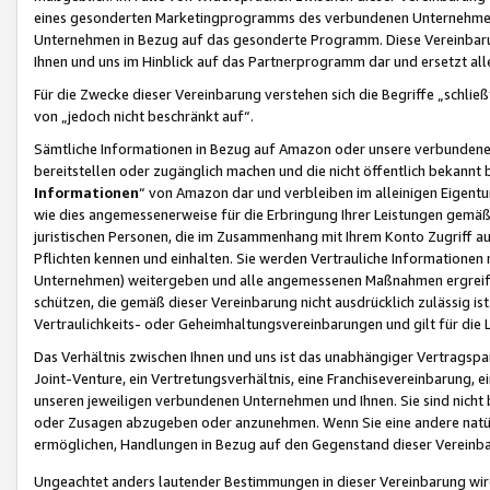
eines gesonderten Marketingprogramms des verbundenen Unternehmens
Unternehmen in Bezug auf das gesonderte Programm. Diese Vereinbarung
Ihnen und uns im Hinblick auf das Partnerprogramm dar und ersetzt al
Für die Zwecke dieser Vereinbarung verstehen sich die Begriffe „schließ
von „jedoch nicht beschränkt auf“.
Sämtliche Informationen in Bezug auf Amazon oder unsere verbunde
bereitstellen oder zugänglich machen und die nicht öffentlich bekannt bz
Informationen
“ von Amazon dar und verbleiben im alleinigen Eigent
wie dies angemessenerweise für die Erbringung Ihrer Leistungen gemäß d
juristischen Personen, die im Zusammenhang mit Ihrem Konto Zugriff au
Pflichten kennen und einhalten. Sie werden Vertrauliche Informationen 
Unternehmen) weitergeben und alle angemessenen Maßnahmen ergreifen
schützen, die gemäß dieser Vereinbarung nicht ausdrücklich zulässig is
Vertraulichkeits- oder Geheimhaltungsvereinbarungen und gilt für die
Das Verhältnis zwischen Ihnen und uns ist das unabhängiger Vertragspa
Joint-Venture, ein Vertretungsverhältnis, eine Franchisevereinbarung, 
unseren jeweiligen verbundenen Unternehmen und Ihnen. Sie sind ni
oder Zusagen abzugeben oder anzunehmen. Wenn Sie eine andere natürli
ermöglichen, Handlungen in Bezug auf den Gegenstand dieser Vereinbar
Ungeachtet anders lautender Bestimmungen in dieser Vereinbarung wird