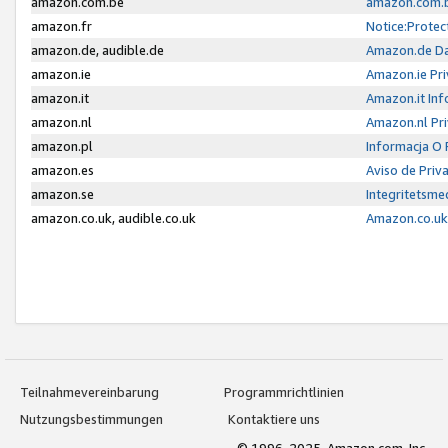
amazon.com.be
amazon.com.b
amazon.fr
Notice:Protec
amazon.de, audible.de
Amazon.de Da
amazon.ie
Amazon.ie Pri
amazon.it
Amazon.it Inf
amazon.nl
Amazon.nl Pri
amazon.pl
Informacja O
amazon.es
Aviso de Priv
amazon.se
Integritetsm
amazon.co.uk, audible.co.uk
Amazon.co.uk 
Teilnahmevereinbarung
Programmrichtlinien
Nutzungsbestimmungen
Kontaktiere uns