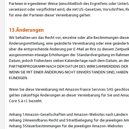
Parteien in irgendeiner Weise (einschließlich des Ergreifens oder Unt
veranlasst oder verpflichtet wird, die mit US-Gesetzen, Vorschriften,
für eine der Parteien dieser Vereinbarung gelten.
13.Änderungen
Wir behalten uns das Recht vor, einzelne oder alle Bestimmungen diese
Änderungsmitteilung, eine geänderte Vereinbarung oder eine geänderte 
über die entsprechende Änderung per E-Mail an Ihre zu diesem Zeitpun
ausgenommen etwaige Erhöhungen der Standardvergütung im Rahmen
Datum, jedoch frühestens sieben Kalendertage nach dem Datum, an de
PARTNERPROGRAMM NACH DEM DATUM DES WIRKSAMWERDENS DER Ä
WENN SIE MIT EINER ÄNDERUNG NICHT EINVERSTANDEN SIND, HABEN S
KÜNDIGEN.
Wenn Sie diese Vereinbarung mit Amazon France Services SAS geschlo
gelten zukünftige Änderungen an dieser Vereinbarung für Sie und Ama
Core S.à r.l. bezieht.
Anhang 1Amazon-Gesellschaften und Amazon-Websites nach Ländern
Anhang 2Anwendbares Recht und Streitbeilegung für die jeweiligen 
Anhang 3Steuerbestimmungen für die jeweiligen Amazon-Websites