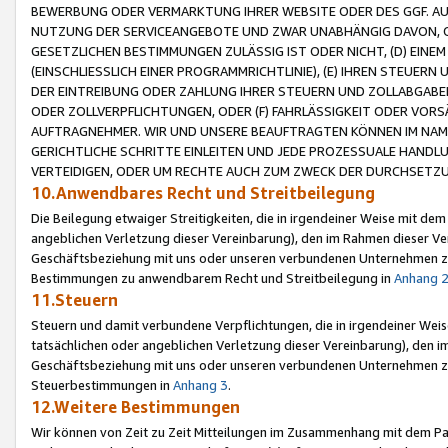
BEWERBUNG ODER VERMARKTUNG IHRER WEBSITE ODER DES GGF. AUF 
NUTZUNG DER SERVICEANGEBOTE UND ZWAR UNABHÄNGIG DAVON, O
GESETZLICHEN BESTIMMUNGEN ZULÄSSIG IST ODER NICHT, (D) EINE
(EINSCHLIESSLICH EINER PROGRAMMRICHTLINIE), (E) IHREN STEUER
DER EINTREIBUNG ODER ZAHLUNG IHRER STEUERN UND ZOLLABGAB
ODER ZOLLVERPFLICHTUNGEN, ODER (F) FAHRLÄSSIGKEIT ODER VORS
AUFTRAGNEHMER. WIR UND UNSERE BEAUFTRAGTEN KÖNNEN IM NAME
GERICHTLICHE SCHRITTE EINLEITEN UND JEDE PROZESSUALE HAND
VERTEIDIGEN, ODER UM RECHTE AUCH ZUM ZWECK DER DURCHSETZU
10.Anwendbares Recht und Streitbeilegung
Die Beilegung etwaiger Streitigkeiten, die in irgendeiner Weise mit de
angeblichen Verletzung dieser Vereinbarung), den im Rahmen dieser Ve
Geschäftsbeziehung mit uns oder unseren verbundenen Unternehmen zu
Bestimmungen zu anwendbarem Recht und Streitbeilegung in
Anhang 
11.Steuern
Steuern und damit verbundene Verpflichtungen, die in irgendeiner Wei
tatsächlichen oder angeblichen Verletzung dieser Vereinbarung), den 
Geschäftsbeziehung mit uns oder unseren verbundenen Unternehmen z
Steuerbestimmungen in
Anhang 3
.
12.Weitere Bestimmungen
Wir können von Zeit zu Zeit Mitteilungen im Zusammenhang mit dem Par