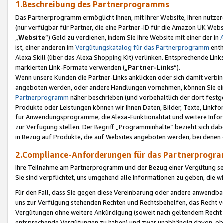
1.Beschreibung des Partnerprogramms
Das Partnerprogramm ermöglicht Ihnen, mit Ihrer Website, Ihren nutzer
(nur verfügbar für Partner, die eine Partner-ID für die Amazon UK We
„
Website
“) Geld zu verdienen, indem Sie Ihre Website mit einer der in
ist, einer anderen im
Vergütungskatalog für das Partnerprogramm
enth
Alexa Skill (über das Alexa Shopping Kit) verlinken. Entsprechende Lin
markierten Link-Formate verwenden („
Partner-Links
“).
Wenn unsere Kunden die Partner-Links anklicken oder sich damit verbi
angeboten werden, oder andere Handlungen vornehmen, können Sie eine
Partnerprogramm
näher beschrieben (und vorbehaltlich der dort festg
Produkte oder Leistungen können wir Ihnen Daten, Bilder, Texte, Linkfo
für Anwendungsprogramme, die Alexa-Funktionalität und weitere Inf
zur Verfügung stellen. Der Begriff „Programminhalte“ bezieht sich dabe
in Bezug auf Produkte, die auf Websites angeboten werden, bei denen 
2.Compliance-Anforderungen für das Partnerprog
Ihre Teilnahme am Partnerprogramm und der Bezug einer Vergütung setz
Sie sind verpflichtet, uns umgehend alle Informationen zu geben, die w
Für den Fall, dass Sie gegen diese Vereinbarung oder andere anwendba
uns zur Verfügung stehenden Rechten und Rechtsbehelfen, das Recht vo
Vergütungen ohne weitere Ankündigung (soweit nach geltendem Recht z
entsprechende Vergütungen zu haben) und zwar unabhängig davon, ob 