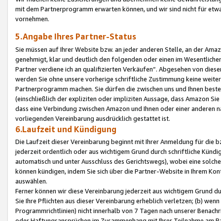
mit dem Partnerprogramm erwarten können, und wir sind nicht für etwa
vornehmen.
5.Angabe Ihres Partner-Status
Sie müssen auf Ihrer Website bzw. an jeder anderen Stelle, an der Am
genehmigt, klar und deutlich den folgenden oder einen im Wesentlichen
Partner verdiene ich an qualifizierten Verkäufen“. Abgesehen von die
werden Sie ohne unsere vorherige schriftliche Zustimmung keine weite
Partnerprogramm machen. Sie dürfen die zwischen uns und Ihnen best
(einschließlich der expliziten oder impliziten Aussage, dass Amazon Si
dass eine Verbindung zwischen Amazon und Ihnen oder einer anderen natü
vorliegenden Vereinbarung ausdrücklich gestattet ist.
6.Laufzeit und Kündigung
Die Laufzeit dieser Vereinbarung beginnt mit Ihrer Anmeldung für die 
jederzeit ordentlich oder aus wichtigem Grund durch schriftliche Kündi
automatisch und unter Ausschluss des Gerichtswegs), wobei eine solch
können kündigen, indem Sie sich über die Partner-Website in Ihrem Ko
auswählen.
Ferner können wir diese Vereinbarung jederzeit aus wichtigem Grund dur
Sie Ihre Pflichten aus dieser Vereinbarung erheblich verletzen; (b) wen
Programmrichtlinien) nicht innerhalb von 7 Tagen nach unserer Benachr
oder Haftungsansprüchen im Zusammenhang mit Ihrer Teilnahme am Pa