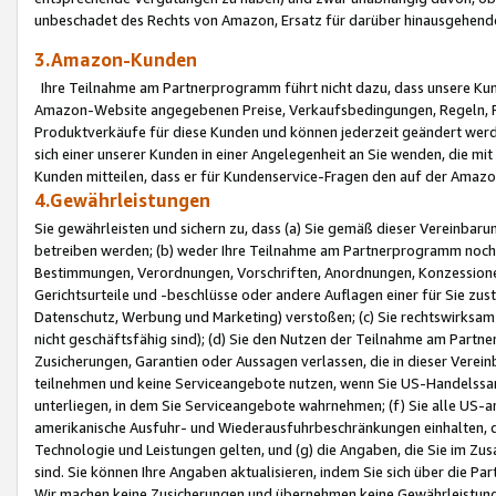
unbeschadet des Rechts von Amazon, Ersatz für darüber hinausgehen
3.Amazon-Kunden
Ihre Teilnahme am Partnerprogramm führt nicht dazu, dass unsere Kun
Amazon-Website angegebenen Preise, Verkaufsbedingungen, Regeln, Ri
Produktverkäufe für diese Kunden und können jederzeit geändert werde
sich einer unserer Kunden in einer Angelegenheit an Sie wenden, die 
Kunden mitteilen, dass er für Kundenservice-Fragen den auf der Ama
4.Gewährleistungen
Sie gewährleisten und sichern zu, dass (a) Sie gemäß dieser Vereinba
betreiben werden; (b) weder Ihre Teilnahme am Partnerprogramm noch d
Bestimmungen, Verordnungen, Vorschriften, Anordnungen, Konzessionen,
Gerichtsurteile und -beschlüsse oder andere Auflagen einer für Sie zu
Datenschutz, Werbung und Marketing) verstoßen; (c) Sie rechtswirksam 
nicht geschäftsfähig sind); (d) Sie den Nutzen der Teilnahme am Partne
Zusicherungen, Garantien oder Aussagen verlassen, die in dieser Verein
teilnehmen und keine Serviceangebote nutzen, wenn Sie US-Handelssa
unterliegen, in dem Sie Serviceangebote wahrnehmen; (f) Sie alle US
amerikanische Ausfuhr- und Wiederausfuhrbeschränkungen einhalten, 
Technologie und Leistungen gelten, und (g) die Angaben, die Sie im 
sind. Sie können Ihre Angaben aktualisieren, indem Sie sich über die 
Wir machen keine Zusicherungen und übernehmen keine Gewährleistun