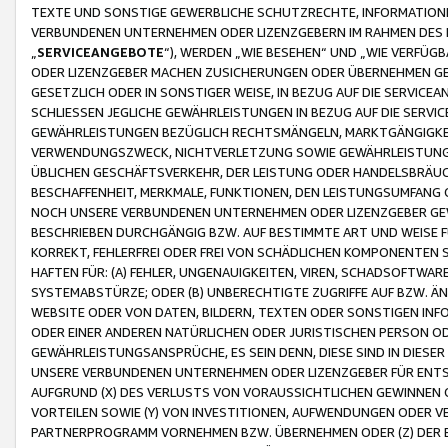
TEXTE UND SONSTIGE GEWERBLICHE SCHUTZRECHTE, INFORMATIONE
VERBUNDENEN UNTERNEHMEN ODER LIZENZGEBERN IM RAHMEN DES
„
SERVICEANGEBOTE
“), WERDEN „WIE BESEHEN“ UND „WIE VERFÜ
ODER LIZENZGEBER MACHEN ZUSICHERUNGEN ODER ÜBERNEHMEN GEW
GESETZLICH ODER IN SONSTIGER WEISE, IN BEZUG AUF DIE SERVI
SCHLIESSEN JEGLICHE GEWÄHRLEISTUNGEN IN BEZUG AUF DIE SERVI
GEWÄHRLEISTUNGEN BEZÜGLICH RECHTSMÄNGELN, MARKTGÄNGIGKEIT
VERWENDUNGSZWECK, NICHTVERLETZUNG SOWIE GEWÄHRLEISTUNGEN 
ÜBLICHEN GESCHÄFTSVERKEHR, DER LEISTUNG ODER HANDELSBRÄUCH
BESCHAFFENHEIT, MERKMALE, FUNKTIONEN, DEN LEISTUNGSUMFANG 
NOCH UNSERE VERBUNDENEN UNTERNEHMEN ODER LIZENZGEBER GEWÄ
BESCHRIEBEN DURCHGÄNGIG BZW. AUF BESTIMMTE ART UND WEISE
KORREKT, FEHLERFREI ODER FREI VON SCHÄDLICHEN KOMPONENTEN
HAFTEN FÜR: (A) FEHLER, UNGENAUIGKEITEN, VIREN, SCHADSOFTW
SYSTEMABSTÜRZE; ODER (B) UNBERECHTIGTE ZUGRIFFE AUF BZW. 
WEBSITE ODER VON DATEN, BILDERN, TEXTEN ODER SONSTIGEN INF
ODER EINER ANDEREN NATÜRLICHEN ODER JURISTISCHEN PERSON OD
GEWÄHRLEISTUNGSANSPRÜCHE, ES SEIN DENN, DIESE SIND IN DIES
UNSERE VERBUNDENEN UNTERNEHMEN ODER LIZENZGEBER FÜR EN
AUFGRUND (X) DES VERLUSTS VON VORAUSSICHTLICHEN GEWINNEN
VORTEILEN SOWIE (Y) VON INVESTITIONEN, AUFWENDUNGEN ODER VE
PARTNERPROGRAMM VORNEHMEN BZW. ÜBERNEHMEN ODER (Z) DER 