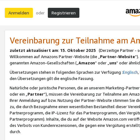
Anmelden
Registrieren
oder
Vereinbarung zur Teilnahme am 
zuletzt aktualisiert am
:
15. Oktober 2025
(Derzeitige Partner - 
Willkommen auf Amazons Partner-Website (die „
Partner-Website
“)
genannten Amazon-Gesellschaften („
Amazon
“ oder „
uns
“ oder ähnli
Übersetzungen stehen in folgenden Sprachen zur Verfügung :
Englisch
,
den Übersetzungen gilt die englische Fassung.
Natürliche oder juristische Personen, die an unserem Marketing-Partn
oder ein „
Partner
“), müssen die Vereinbarung zur Teilnahme am Ama
Ihrer Anmeldung auf bzw. Nutzung der Partner-Website stimmen Sie die
zu, die durch Bezugnahme einen wesentlichen Bestandteil dieser Verei
Partnerprogramm, die IP-Lizenz für das Partnerprogramm, den Vergütu
Partnerprogramm). Inhalte, die du auf der Website Amazon.com veröffe
des Verbots von Kundenrezensionen, die gegen eine Vergütung erstellt, 
durch.