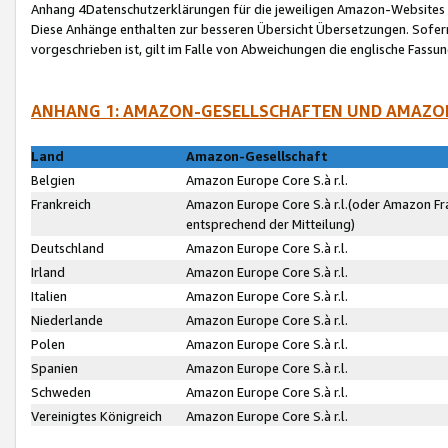
Anhang 4Datenschutzerklärungen für die jeweiligen Amazon-Websites
Diese Anhänge enthalten zur besseren Übersicht Übersetzungen. Sofe
vorgeschrieben ist, gilt im Falle von Abweichungen die englische Fass
ANHANG 1: AMAZON-GESELLSCHAFTEN UND AMAZO
Land
Amazon-Gesellschaft
Belgien
Amazon Europe Core S.à r.l.
Frankreich
Amazon Europe Core S.à r.l.(oder Amazon Fr
entsprechend der Mitteilung)
Deutschland
Amazon Europe Core S.à r.l.
Irland
Amazon Europe Core S.à r.l.
Italien
Amazon Europe Core S.à r.l.
Niederlande
Amazon Europe Core S.à r.l.
Polen
Amazon Europe Core S.à r.l.
Spanien
Amazon Europe Core S.à r.l.
Schweden
Amazon Europe Core S.à r.l.
Vereinigtes Königreich
Amazon Europe Core S.à r.l.