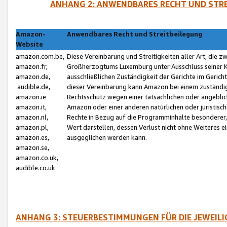
ANHANG 2: ANWENDBARES RECHT UND STRE
Amazon-
Anwendbares Recht und Streitbeilegung
Website
amazon.com.be,
Diese Vereinbarung und Streitigkeiten aller Art, die 
amazon.fr,
Großherzogtums Luxemburg unter Ausschluss seiner Kol
amazon.de,
ausschließlichen Zuständigkeit der Gerichte im Geri
audible.de,
dieser Vereinbarung kann Amazon bei einem zuständig
amazon.ie
Rechtsschutz wegen einer tatsächlichen oder angebli
amazon.it,
Amazon oder einer anderen natürlichen oder juristisc
amazon.nl,
Rechte in Bezug auf die Programminhalte besonderer,
amazon.pl,
Wert darstellen, dessen Verlust nicht ohne Weiteres e
amazon.es,
ausgeglichen werden kann.
amazon.se,
amazon.co.uk,
audible.co.uk
ANHANG 3: STEUERBESTIMMUNGEN FÜR DIE JEWEIL