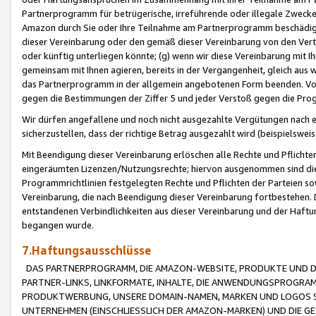
Partnerprogramm für betrügerische, irreführende oder illegale Zwecke
Amazon durch Sie oder Ihre Teilnahme am Partnerprogramm beschädig
dieser Vereinbarung oder den gemäß dieser Vereinbarung von den Vertr
oder künftig unterliegen könnte; (g) wenn wir diese Vereinbarung mit I
gemeinsam mit Ihnen agieren, bereits in der Vergangenheit, gleich aus
das Partnerprogramm in der allgemein angebotenen Form beenden. Vors
gegen die Bestimmungen der Ziffer 5 und jeder Verstoß gegen die Prog
Wir dürfen angefallene und noch nicht ausgezahlte Vergütungen nach 
sicherzustellen, dass der richtige Betrag ausgezahlt wird (beispielsw
Mit Beendigung dieser Vereinbarung erlöschen alle Rechte und Pflichte
eingeräumten Lizenzen/Nutzungsrechte; hiervon ausgenommen sind die in 
Programmrichtlinien festgelegten Rechte und Pflichten der Parteien sow
Vereinbarung, die nach Beendigung dieser Vereinbarung fortbestehen. D
entstandenen Verbindlichkeiten aus dieser Vereinbarung und der Haft
begangen wurde.
7.Haftungsausschlüsse
DAS PARTNERPROGRAMM, DIE AMAZON-WEBSITE, PRODUKTE UND DI
PARTNER-LINKS, LINKFORMATE, INHALTE, DIE ANWENDUNGSPROGR
PRODUKTWERBUNG, UNSERE DOMAIN-NAMEN, MARKEN UND LOGOS S
UNTERNEHMEN (EINSCHLIESSLICH DER AMAZON-MARKEN) UND DIE GE