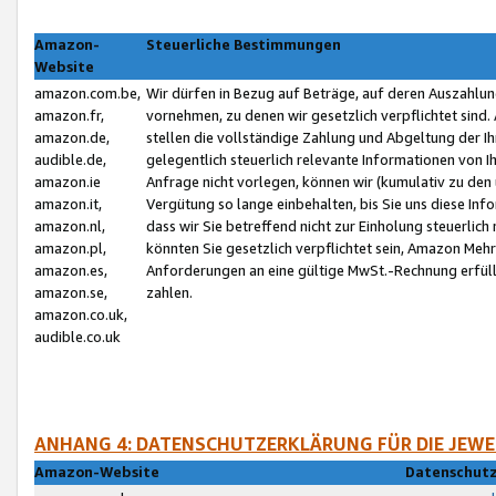
Amazon-
Steuerliche Bestimmungen
Website
amazon.com.be,
Wir dürfen in Bezug auf Beträge, auf deren Auszahlun
amazon.fr,
vornehmen, zu denen wir gesetzlich verpflichtet sind
amazon.de,
stellen die vollständige Zahlung und Abgeltung der 
audible.de,
gelegentlich steuerlich relevante Informationen von I
amazon.ie
Anfrage nicht vorlegen, können wir (kumulativ zu de
amazon.it,
Vergütung so lange einbehalten, bis Sie uns diese Inf
amazon.nl,
dass wir Sie betreffend nicht zur Einholung steuerlich 
amazon.pl,
könnten Sie gesetzlich verpflichtet sein, Amazon Meh
amazon.es,
Anforderungen an eine gültige MwSt.-Rechnung erfüllt
amazon.se,
zahlen.
amazon.co.uk,
audible.co.uk
ANHANG 4: DATENSCHUTZERKLÄRUNG FÜR DIE JEWE
Amazon-Website
Datenschutz