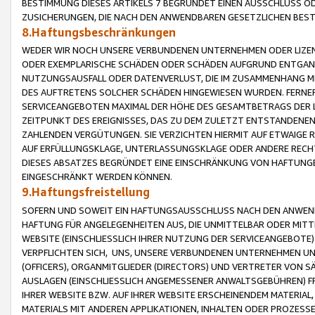
BESTIMMUNG DIESES ARTIKELS 7 BEGRÜNDET EINEN AUSSCHLUSS 
ZUSICHERUNGEN, DIE NACH DEN ANWENDBAREN GESETZLICHEN BE
8.Haftungsbeschränkungen
WEDER WIR NOCH UNSERE VERBUNDENEN UNTERNEHMEN ODER LIZEN
ODER EXEMPLARISCHE SCHÄDEN ODER SCHÄDEN AUFGRUND ENTGANG
NUTZUNGSAUSFALL ODER DATENVERLUST, DIE IM ZUSAMMENHANG MI
DES AUFTRETENS SOLCHER SCHÄDEN HINGEWIESEN WURDEN. FERN
SERVICEANGEBOTEN MAXIMAL DER HÖHE DES GESAMTBETRAGS DER 
ZEITPUNKT DES EREIGNISSES, DAS ZU DEM ZULETZT ENTSTANDENE
ZAHLENDEN VERGÜTUNGEN. SIE VERZICHTEN HIERMIT AUF ETWAIGE 
AUF ERFÜLLUNGSKLAGE, UNTERLASSUNGSKLAGE ODER ANDERE RECHT
DIESES ABSATZES BEGRÜNDET EINE EINSCHRÄNKUNG VON HAFTUNG
EINGESCHRÄNKT WERDEN KÖNNEN.
9.Haftungsfreistellung
SOFERN UND SOWEIT EIN HAFTUNGSAUSSCHLUSS NACH DEN ANWENDB
HAFTUNG FÜR ANGELEGENHEITEN AUS, DIE UNMITTELBAR ODER MITT
WEBSITE (EINSCHLIESSLICH IHRER NUTZUNG DER SERVICEANGEBOTE)
VERPFLICHTEN SICH, UNS, UNSERE VERBUNDENEN UNTERNEHMEN UN
(OFFICERS), ORGANMITGLIEDER (DIRECTORS) UND VERTRETER VON 
AUSLAGEN (EINSCHLIESSLICH ANGEMESSENER ANWALTSGEBÜHREN) FR
IHRER WEBSITE BZW. AUF IHRER WEBSITE ERSCHEINENDEM MATERIAL
MATERIALS MIT ANDEREN APPLIKATIONEN, INHALTEN ODER PROZESSE