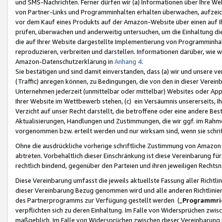
und SMS-Nachrichten. Ferner dürfen wir (a) Informationen über Ihre We
von Partner-Links und Programminhalten erhalten überwachen, aufzei
vor dem Kauf eines Produkts auf der Amazon-Website über einen auf Ih
prüfen, überwachen und anderweitig untersuchen, um die Einhaltung dies
die auf Ihrer Website dargestellte Implementierung von Programminhalt
reproduzieren, verbreiten und darstellen. Informationen darüber, wie w
Amazon-Datenschutzerklärung in
Anhang 4
.
Sie bestätigen und sind damit einverstanden, dass (a) wir und unsere 
(Traffic) anregen können, zu Bedingungen, die von den in dieser Vere
Unternehmen jederzeit (unmittelbar oder mittelbar) Websites oder Appl
Ihrer Website im Wettbewerb stehen, (c) ein Versäumnis unsererseits, I
Verzicht auf unser Recht darstellt, die betroffene oder eine andere B
Aktualisierungen, Handlungen und Zustimmungen, die wir ggf. im Rahme
vorgenommen bzw. erteilt werden und nur wirksam sind, wenn sie schri
Ohne die ausdrückliche vorherige schriftliche Zustimmung von Amazon
abtreten. Vorbehaltlich dieser Einschränkung ist diese Vereinbarung f
rechtlich bindend, gegenüber den Parteien und ihren jeweiligen Rech
Diese Vereinbarung umfasst die jeweils aktuellste Fassung aller Richtli
dieser Vereinbarung Bezug genommen wird und alle anderen Richtlinie
des Partnerprogramms zur Verfügung gestellt werden („
Programmric
verpflichten sich zu deren Einhaltung. Im Falle von Widersprüchen zwi
maßgeblich. Im Falle von Widersprüchen zwischen dieser Vereinbarun