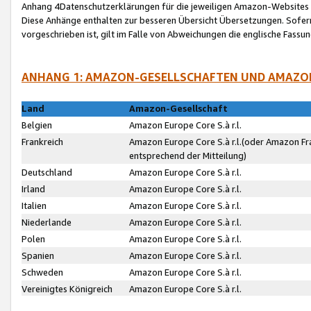
Anhang 4Datenschutzerklärungen für die jeweiligen Amazon-Websites
Diese Anhänge enthalten zur besseren Übersicht Übersetzungen. Sofe
vorgeschrieben ist, gilt im Falle von Abweichungen die englische Fass
ANHANG 1: AMAZON-GESELLSCHAFTEN UND AMAZO
Land
Amazon-Gesellschaft
Belgien
Amazon Europe Core S.à r.l.
Frankreich
Amazon Europe Core S.à r.l.(oder Amazon Fr
entsprechend der Mitteilung)
Deutschland
Amazon Europe Core S.à r.l.
Irland
Amazon Europe Core S.à r.l.
Italien
Amazon Europe Core S.à r.l.
Niederlande
Amazon Europe Core S.à r.l.
Polen
Amazon Europe Core S.à r.l.
Spanien
Amazon Europe Core S.à r.l.
Schweden
Amazon Europe Core S.à r.l.
Vereinigtes Königreich
Amazon Europe Core S.à r.l.