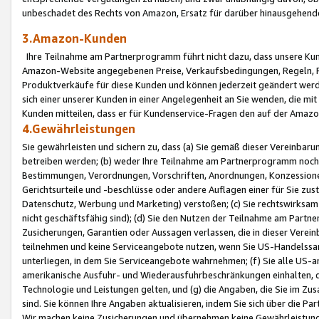
unbeschadet des Rechts von Amazon, Ersatz für darüber hinausgehen
3.Amazon-Kunden
Ihre Teilnahme am Partnerprogramm führt nicht dazu, dass unsere Kun
Amazon-Website angegebenen Preise, Verkaufsbedingungen, Regeln, Ri
Produktverkäufe für diese Kunden und können jederzeit geändert werde
sich einer unserer Kunden in einer Angelegenheit an Sie wenden, die 
Kunden mitteilen, dass er für Kundenservice-Fragen den auf der Ama
4.Gewährleistungen
Sie gewährleisten und sichern zu, dass (a) Sie gemäß dieser Vereinba
betreiben werden; (b) weder Ihre Teilnahme am Partnerprogramm noch d
Bestimmungen, Verordnungen, Vorschriften, Anordnungen, Konzessionen,
Gerichtsurteile und -beschlüsse oder andere Auflagen einer für Sie zu
Datenschutz, Werbung und Marketing) verstoßen; (c) Sie rechtswirksam 
nicht geschäftsfähig sind); (d) Sie den Nutzen der Teilnahme am Partne
Zusicherungen, Garantien oder Aussagen verlassen, die in dieser Verein
teilnehmen und keine Serviceangebote nutzen, wenn Sie US-Handelssa
unterliegen, in dem Sie Serviceangebote wahrnehmen; (f) Sie alle US
amerikanische Ausfuhr- und Wiederausfuhrbeschränkungen einhalten, 
Technologie und Leistungen gelten, und (g) die Angaben, die Sie im 
sind. Sie können Ihre Angaben aktualisieren, indem Sie sich über die 
Wir machen keine Zusicherungen und übernehmen keine Gewährleistun