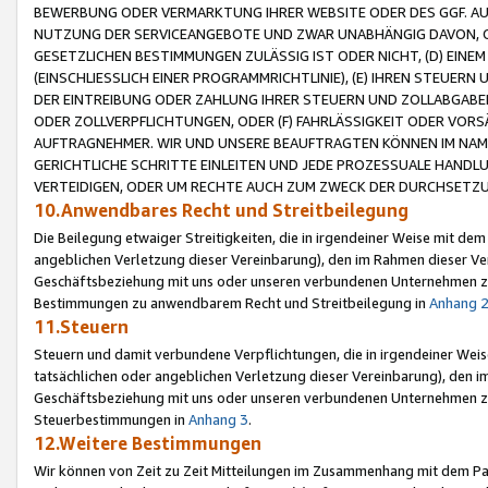
BEWERBUNG ODER VERMARKTUNG IHRER WEBSITE ODER DES GGF. AUF 
NUTZUNG DER SERVICEANGEBOTE UND ZWAR UNABHÄNGIG DAVON, O
GESETZLICHEN BESTIMMUNGEN ZULÄSSIG IST ODER NICHT, (D) EINE
(EINSCHLIESSLICH EINER PROGRAMMRICHTLINIE), (E) IHREN STEUER
DER EINTREIBUNG ODER ZAHLUNG IHRER STEUERN UND ZOLLABGAB
ODER ZOLLVERPFLICHTUNGEN, ODER (F) FAHRLÄSSIGKEIT ODER VORS
AUFTRAGNEHMER. WIR UND UNSERE BEAUFTRAGTEN KÖNNEN IM NAME
GERICHTLICHE SCHRITTE EINLEITEN UND JEDE PROZESSUALE HAND
VERTEIDIGEN, ODER UM RECHTE AUCH ZUM ZWECK DER DURCHSETZU
10.Anwendbares Recht und Streitbeilegung
Die Beilegung etwaiger Streitigkeiten, die in irgendeiner Weise mit de
angeblichen Verletzung dieser Vereinbarung), den im Rahmen dieser Ve
Geschäftsbeziehung mit uns oder unseren verbundenen Unternehmen zu
Bestimmungen zu anwendbarem Recht und Streitbeilegung in
Anhang 
11.Steuern
Steuern und damit verbundene Verpflichtungen, die in irgendeiner Wei
tatsächlichen oder angeblichen Verletzung dieser Vereinbarung), den 
Geschäftsbeziehung mit uns oder unseren verbundenen Unternehmen z
Steuerbestimmungen in
Anhang 3
.
12.Weitere Bestimmungen
Wir können von Zeit zu Zeit Mitteilungen im Zusammenhang mit dem Par