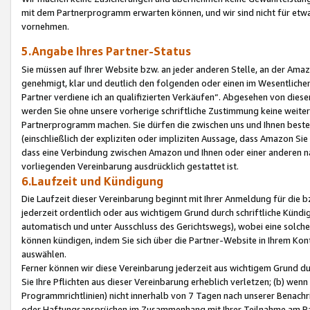
mit dem Partnerprogramm erwarten können, und wir sind nicht für etwa
vornehmen.
5.Angabe Ihres Partner-Status
Sie müssen auf Ihrer Website bzw. an jeder anderen Stelle, an der Am
genehmigt, klar und deutlich den folgenden oder einen im Wesentlichen
Partner verdiene ich an qualifizierten Verkäufen“. Abgesehen von die
werden Sie ohne unsere vorherige schriftliche Zustimmung keine weite
Partnerprogramm machen. Sie dürfen die zwischen uns und Ihnen best
(einschließlich der expliziten oder impliziten Aussage, dass Amazon Si
dass eine Verbindung zwischen Amazon und Ihnen oder einer anderen natü
vorliegenden Vereinbarung ausdrücklich gestattet ist.
6.Laufzeit und Kündigung
Die Laufzeit dieser Vereinbarung beginnt mit Ihrer Anmeldung für die 
jederzeit ordentlich oder aus wichtigem Grund durch schriftliche Kündi
automatisch und unter Ausschluss des Gerichtswegs), wobei eine solch
können kündigen, indem Sie sich über die Partner-Website in Ihrem Ko
auswählen.
Ferner können wir diese Vereinbarung jederzeit aus wichtigem Grund dur
Sie Ihre Pflichten aus dieser Vereinbarung erheblich verletzen; (b) wen
Programmrichtlinien) nicht innerhalb von 7 Tagen nach unserer Benachr
oder Haftungsansprüchen im Zusammenhang mit Ihrer Teilnahme am Pa