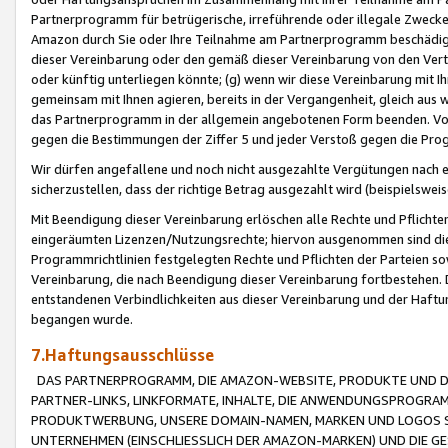
Partnerprogramm für betrügerische, irreführende oder illegale Zwecke
Amazon durch Sie oder Ihre Teilnahme am Partnerprogramm beschädig
dieser Vereinbarung oder den gemäß dieser Vereinbarung von den Vertr
oder künftig unterliegen könnte; (g) wenn wir diese Vereinbarung mit I
gemeinsam mit Ihnen agieren, bereits in der Vergangenheit, gleich aus
das Partnerprogramm in der allgemein angebotenen Form beenden. Vors
gegen die Bestimmungen der Ziffer 5 und jeder Verstoß gegen die Prog
Wir dürfen angefallene und noch nicht ausgezahlte Vergütungen nach 
sicherzustellen, dass der richtige Betrag ausgezahlt wird (beispielsw
Mit Beendigung dieser Vereinbarung erlöschen alle Rechte und Pflichte
eingeräumten Lizenzen/Nutzungsrechte; hiervon ausgenommen sind die in 
Programmrichtlinien festgelegten Rechte und Pflichten der Parteien sow
Vereinbarung, die nach Beendigung dieser Vereinbarung fortbestehen. D
entstandenen Verbindlichkeiten aus dieser Vereinbarung und der Haft
begangen wurde.
7.Haftungsausschlüsse
DAS PARTNERPROGRAMM, DIE AMAZON-WEBSITE, PRODUKTE UND DI
PARTNER-LINKS, LINKFORMATE, INHALTE, DIE ANWENDUNGSPROGR
PRODUKTWERBUNG, UNSERE DOMAIN-NAMEN, MARKEN UND LOGOS S
UNTERNEHMEN (EINSCHLIESSLICH DER AMAZON-MARKEN) UND DIE GE