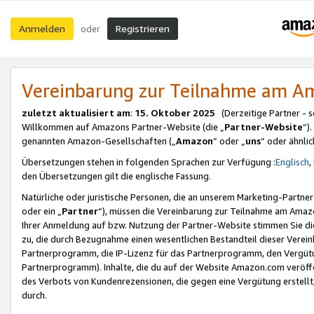
Anmelden
Registrieren
oder
Vereinbarung zur Teilnahme am 
zuletzt aktualisiert am
:
15. Oktober 2025
(Derzeitige Partner - 
Willkommen auf Amazons Partner-Website (die „
Partner-Website
“)
genannten Amazon-Gesellschaften („
Amazon
“ oder „
uns
“ oder ähnli
Übersetzungen stehen in folgenden Sprachen zur Verfügung :
Englisch
,
den Übersetzungen gilt die englische Fassung.
Natürliche oder juristische Personen, die an unserem Marketing-Partn
oder ein „
Partner
“), müssen die Vereinbarung zur Teilnahme am Ama
Ihrer Anmeldung auf bzw. Nutzung der Partner-Website stimmen Sie die
zu, die durch Bezugnahme einen wesentlichen Bestandteil dieser Verei
Partnerprogramm, die IP-Lizenz für das Partnerprogramm, den Vergütu
Partnerprogramm). Inhalte, die du auf der Website Amazon.com veröffe
des Verbots von Kundenrezensionen, die gegen eine Vergütung erstellt, 
durch.