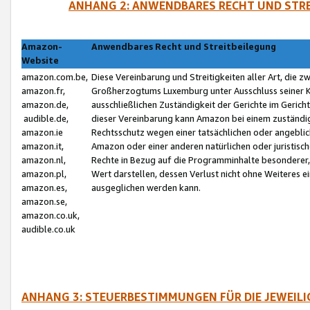
ANHANG 2: ANWENDBARES RECHT UND STRE
Amazon-
Anwendbares Recht und Streitbeilegung
Website
amazon.com.be,
Diese Vereinbarung und Streitigkeiten aller Art, die 
amazon.fr,
Großherzogtums Luxemburg unter Ausschluss seiner Kol
amazon.de,
ausschließlichen Zuständigkeit der Gerichte im Geri
audible.de,
dieser Vereinbarung kann Amazon bei einem zuständig
amazon.ie
Rechtsschutz wegen einer tatsächlichen oder angebli
amazon.it,
Amazon oder einer anderen natürlichen oder juristisc
amazon.nl,
Rechte in Bezug auf die Programminhalte besonderer,
amazon.pl,
Wert darstellen, dessen Verlust nicht ohne Weiteres e
amazon.es,
ausgeglichen werden kann.
amazon.se,
amazon.co.uk,
audible.co.uk
ANHANG 3: STEUERBESTIMMUNGEN FÜR DIE JEWEIL