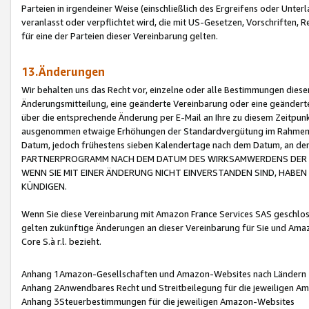
Parteien in irgendeiner Weise (einschließlich des Ergreifens oder Unt
veranlasst oder verpflichtet wird, die mit US-Gesetzen, Vorschriften,
für eine der Parteien dieser Vereinbarung gelten.
13.Änderungen
Wir behalten uns das Recht vor, einzelne oder alle Bestimmungen diese
Änderungsmitteilung, eine geänderte Vereinbarung oder eine geänderte 
über die entsprechende Änderung per E-Mail an Ihre zu diesem Zeitpun
ausgenommen etwaige Erhöhungen der Standardvergütung im Rahmen
Datum, jedoch frühestens sieben Kalendertage nach dem Datum, an de
PARTNERPROGRAMM NACH DEM DATUM DES WIRKSAMWERDENS DER Ä
WENN SIE MIT EINER ÄNDERUNG NICHT EINVERSTANDEN SIND, HABEN S
KÜNDIGEN.
Wenn Sie diese Vereinbarung mit Amazon France Services SAS geschlo
gelten zukünftige Änderungen an dieser Vereinbarung für Sie und Ama
Core S.à r.l. bezieht.
Anhang 1Amazon-Gesellschaften und Amazon-Websites nach Ländern
Anhang 2Anwendbares Recht und Streitbeilegung für die jeweiligen 
Anhang 3Steuerbestimmungen für die jeweiligen Amazon-Websites