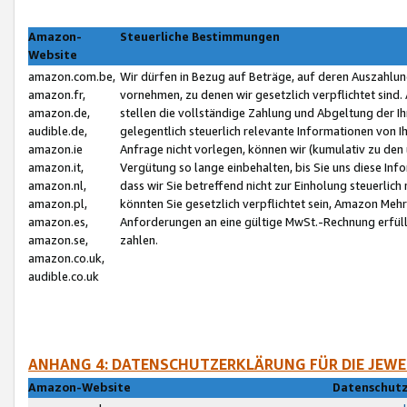
Amazon-
Steuerliche Bestimmungen
Website
amazon.com.be,
Wir dürfen in Bezug auf Beträge, auf deren Auszahlun
amazon.fr,
vornehmen, zu denen wir gesetzlich verpflichtet sind
amazon.de,
stellen die vollständige Zahlung und Abgeltung der 
audible.de,
gelegentlich steuerlich relevante Informationen von I
amazon.ie
Anfrage nicht vorlegen, können wir (kumulativ zu de
amazon.it,
Vergütung so lange einbehalten, bis Sie uns diese Inf
amazon.nl,
dass wir Sie betreffend nicht zur Einholung steuerlich 
amazon.pl,
könnten Sie gesetzlich verpflichtet sein, Amazon Meh
amazon.es,
Anforderungen an eine gültige MwSt.-Rechnung erfüllt
amazon.se,
zahlen.
amazon.co.uk,
audible.co.uk
ANHANG 4: DATENSCHUTZERKLÄRUNG FÜR DIE JEWE
Amazon-Website
Datenschutz