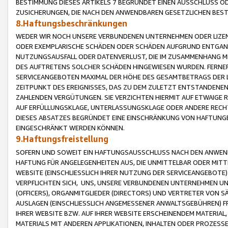
BESTIMMUNG DIESES ARTIKELS 7 BEGRÜNDET EINEN AUSSCHLUSS 
ZUSICHERUNGEN, DIE NACH DEN ANWENDBAREN GESETZLICHEN BE
8.Haftungsbeschränkungen
WEDER WIR NOCH UNSERE VERBUNDENEN UNTERNEHMEN ODER LIZEN
ODER EXEMPLARISCHE SCHÄDEN ODER SCHÄDEN AUFGRUND ENTGANG
NUTZUNGSAUSFALL ODER DATENVERLUST, DIE IM ZUSAMMENHANG MI
DES AUFTRETENS SOLCHER SCHÄDEN HINGEWIESEN WURDEN. FERN
SERVICEANGEBOTEN MAXIMAL DER HÖHE DES GESAMTBETRAGS DER 
ZEITPUNKT DES EREIGNISSES, DAS ZU DEM ZULETZT ENTSTANDENE
ZAHLENDEN VERGÜTUNGEN. SIE VERZICHTEN HIERMIT AUF ETWAIGE 
AUF ERFÜLLUNGSKLAGE, UNTERLASSUNGSKLAGE ODER ANDERE RECHT
DIESES ABSATZES BEGRÜNDET EINE EINSCHRÄNKUNG VON HAFTUNG
EINGESCHRÄNKT WERDEN KÖNNEN.
9.Haftungsfreistellung
SOFERN UND SOWEIT EIN HAFTUNGSAUSSCHLUSS NACH DEN ANWENDB
HAFTUNG FÜR ANGELEGENHEITEN AUS, DIE UNMITTELBAR ODER MITT
WEBSITE (EINSCHLIESSLICH IHRER NUTZUNG DER SERVICEANGEBOTE)
VERPFLICHTEN SICH, UNS, UNSERE VERBUNDENEN UNTERNEHMEN UN
(OFFICERS), ORGANMITGLIEDER (DIRECTORS) UND VERTRETER VON 
AUSLAGEN (EINSCHLIESSLICH ANGEMESSENER ANWALTSGEBÜHREN) FR
IHRER WEBSITE BZW. AUF IHRER WEBSITE ERSCHEINENDEM MATERIAL
MATERIALS MIT ANDEREN APPLIKATIONEN, INHALTEN ODER PROZESSE