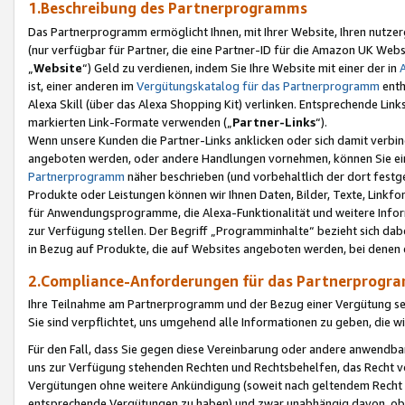
1.Beschreibung des Partnerprogramms
Das Partnerprogramm ermöglicht Ihnen, mit Ihrer Website, Ihren nutzer
(nur verfügbar für Partner, die eine Partner-ID für die Amazon UK We
„
Website
“) Geld zu verdienen, indem Sie Ihre Website mit einer der in
ist, einer anderen im
Vergütungskatalog für das Partnerprogramm
enth
Alexa Skill (über das Alexa Shopping Kit) verlinken. Entsprechende Lin
markierten Link-Formate verwenden („
Partner-Links
“).
Wenn unsere Kunden die Partner-Links anklicken oder sich damit verbi
angeboten werden, oder andere Handlungen vornehmen, können Sie eine
Partnerprogramm
näher beschrieben (und vorbehaltlich der dort festg
Produkte oder Leistungen können wir Ihnen Daten, Bilder, Texte, Linkfo
für Anwendungsprogramme, die Alexa-Funktionalität und weitere Inf
zur Verfügung stellen. Der Begriff „Programminhalte“ bezieht sich dabe
in Bezug auf Produkte, die auf Websites angeboten werden, bei denen 
2.Compliance-Anforderungen für das Partnerprog
Ihre Teilnahme am Partnerprogramm und der Bezug einer Vergütung setz
Sie sind verpflichtet, uns umgehend alle Informationen zu geben, die w
Für den Fall, dass Sie gegen diese Vereinbarung oder andere anwendba
uns zur Verfügung stehenden Rechten und Rechtsbehelfen, das Recht vo
Vergütungen ohne weitere Ankündigung (soweit nach geltendem Recht z
entsprechende Vergütungen zu haben) und zwar unabhängig davon, ob 