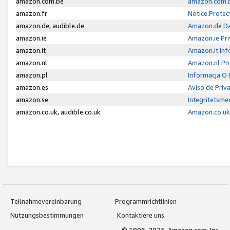
amazon.com.be
amazon.com.b
amazon.fr
Notice:Protec
amazon.de, audible.de
Amazon.de Da
amazon.ie
Amazon.ie Pri
amazon.it
Amazon.it Inf
amazon.nl
Amazon.nl Pri
amazon.pl
Informacja O
amazon.es
Aviso de Priv
amazon.se
Integritetsm
amazon.co.uk, audible.co.uk
Amazon.co.uk 
Teilnahmevereinbarung
Programmrichtlinien
Nutzungsbestimmungen
Kontaktiere uns