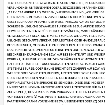
TEXTE UND SONSTIGE GEWERBLICHE SCHUTZRECHTE, INFORMATIONE
VERBUNDENEN UNTERNEHMEN ODER LIZENZGEBERN IM RAHMEN DES
„
SERVICEANGEBOTE
“), WERDEN „WIE BESEHEN“ UND „WIE VERFÜ
ODER LIZENZGEBER MACHEN ZUSICHERUNGEN ODER ÜBERNEHMEN GEW
GESETZLICH ODER IN SONSTIGER WEISE, IN BEZUG AUF DIE SERVI
SCHLIESSEN JEGLICHE GEWÄHRLEISTUNGEN IN BEZUG AUF DIE SERVI
GEWÄHRLEISTUNGEN BEZÜGLICH RECHTSMÄNGELN, MARKTGÄNGIGKEIT
VERWENDUNGSZWECK, NICHTVERLETZUNG SOWIE GEWÄHRLEISTUNGEN 
ÜBLICHEN GESCHÄFTSVERKEHR, DER LEISTUNG ODER HANDELSBRÄUCH
BESCHAFFENHEIT, MERKMALE, FUNKTIONEN, DEN LEISTUNGSUMFANG 
NOCH UNSERE VERBUNDENEN UNTERNEHMEN ODER LIZENZGEBER GEWÄ
BESCHRIEBEN DURCHGÄNGIG BZW. AUF BESTIMMTE ART UND WEISE
KORREKT, FEHLERFREI ODER FREI VON SCHÄDLICHEN KOMPONENTEN
HAFTEN FÜR: (A) FEHLER, UNGENAUIGKEITEN, VIREN, SCHADSOFTW
SYSTEMABSTÜRZE; ODER (B) UNBERECHTIGTE ZUGRIFFE AUF BZW. 
WEBSITE ODER VON DATEN, BILDERN, TEXTEN ODER SONSTIGEN INF
ODER EINER ANDEREN NATÜRLICHEN ODER JURISTISCHEN PERSON OD
GEWÄHRLEISTUNGSANSPRÜCHE, ES SEIN DENN, DIESE SIND IN DIES
UNSERE VERBUNDENEN UNTERNEHMEN ODER LIZENZGEBER FÜR EN
AUFGRUND (X) DES VERLUSTS VON VORAUSSICHTLICHEN GEWINNEN
VORTEILEN SOWIE (Y) VON INVESTITIONEN, AUFWENDUNGEN ODER VE
PARTNERPROGRAMM VORNEHMEN BZW. ÜBERNEHMEN ODER (Z) DER 