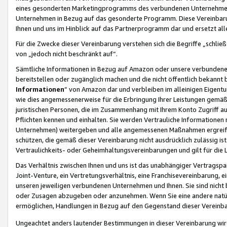
eines gesonderten Marketingprogramms des verbundenen Unternehmens
Unternehmen in Bezug auf das gesonderte Programm. Diese Vereinbarung
Ihnen und uns im Hinblick auf das Partnerprogramm dar und ersetzt al
Für die Zwecke dieser Vereinbarung verstehen sich die Begriffe „schließ
von „jedoch nicht beschränkt auf“.
Sämtliche Informationen in Bezug auf Amazon oder unsere verbunde
bereitstellen oder zugänglich machen und die nicht öffentlich bekannt bz
Informationen
“ von Amazon dar und verbleiben im alleinigen Eigent
wie dies angemessenerweise für die Erbringung Ihrer Leistungen gemäß d
juristischen Personen, die im Zusammenhang mit Ihrem Konto Zugriff au
Pflichten kennen und einhalten. Sie werden Vertrauliche Informationen 
Unternehmen) weitergeben und alle angemessenen Maßnahmen ergreifen
schützen, die gemäß dieser Vereinbarung nicht ausdrücklich zulässig is
Vertraulichkeits- oder Geheimhaltungsvereinbarungen und gilt für die
Das Verhältnis zwischen Ihnen und uns ist das unabhängiger Vertragspa
Joint-Venture, ein Vertretungsverhältnis, eine Franchisevereinbarung, 
unseren jeweiligen verbundenen Unternehmen und Ihnen. Sie sind ni
oder Zusagen abzugeben oder anzunehmen. Wenn Sie eine andere natürli
ermöglichen, Handlungen in Bezug auf den Gegenstand dieser Vereinbar
Ungeachtet anders lautender Bestimmungen in dieser Vereinbarung wird