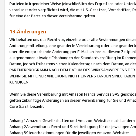
Parteien in irgendeiner Weise (einschließlich des Ergreifens oder Unt
veranlasst oder verpflichtet wird, die mit US-Gesetzen, Vorschriften,
für eine der Parteien dieser Vereinbarung gelten.
13.Änderungen
Wir behalten uns das Recht vor, einzelne oder alle Bestimmungen diese
Änderungsmitteilung, eine geänderte Vereinbarung oder eine geänderte 
über die entsprechende Änderung per E-Mail an Ihre zu diesem Zeitpun
ausgenommen etwaige Erhöhungen der Standardvergütung im Rahmen
Datum, jedoch frühestens sieben Kalendertage nach dem Datum, an de
PARTNERPROGRAMM NACH DEM DATUM DES WIRKSAMWERDENS DER Ä
WENN SIE MIT EINER ÄNDERUNG NICHT EINVERSTANDEN SIND, HABEN S
KÜNDIGEN.
Wenn Sie diese Vereinbarung mit Amazon France Services SAS geschlo
gelten zukünftige Änderungen an dieser Vereinbarung für Sie und Ama
Core S.à r.l. bezieht.
Anhang 1Amazon-Gesellschaften und Amazon-Websites nach Ländern
Anhang 2Anwendbares Recht und Streitbeilegung für die jeweiligen 
Anhang 3Steuerbestimmungen für die jeweiligen Amazon-Websites