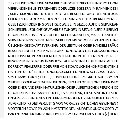
TEXTE UND SONSTIGE GEWERBLICHE SCHUTZRECHTE, INFORMATIONE
VERBUNDENEN UNTERNEHMEN ODER LIZENZGEBERN IM RAHMEN DES
„
SERVICEANGEBOTE
“), WERDEN „WIE BESEHEN“ UND „WIE VERFÜ
ODER LIZENZGEBER MACHEN ZUSICHERUNGEN ODER ÜBERNEHMEN GEW
GESETZLICH ODER IN SONSTIGER WEISE, IN BEZUG AUF DIE SERVI
SCHLIESSEN JEGLICHE GEWÄHRLEISTUNGEN IN BEZUG AUF DIE SERVI
GEWÄHRLEISTUNGEN BEZÜGLICH RECHTSMÄNGELN, MARKTGÄNGIGKEIT
VERWENDUNGSZWECK, NICHTVERLETZUNG SOWIE GEWÄHRLEISTUNGEN 
ÜBLICHEN GESCHÄFTSVERKEHR, DER LEISTUNG ODER HANDELSBRÄUCH
BESCHAFFENHEIT, MERKMALE, FUNKTIONEN, DEN LEISTUNGSUMFANG 
NOCH UNSERE VERBUNDENEN UNTERNEHMEN ODER LIZENZGEBER GEWÄ
BESCHRIEBEN DURCHGÄNGIG BZW. AUF BESTIMMTE ART UND WEISE
KORREKT, FEHLERFREI ODER FREI VON SCHÄDLICHEN KOMPONENTEN
HAFTEN FÜR: (A) FEHLER, UNGENAUIGKEITEN, VIREN, SCHADSOFTW
SYSTEMABSTÜRZE; ODER (B) UNBERECHTIGTE ZUGRIFFE AUF BZW. 
WEBSITE ODER VON DATEN, BILDERN, TEXTEN ODER SONSTIGEN INF
ODER EINER ANDEREN NATÜRLICHEN ODER JURISTISCHEN PERSON OD
GEWÄHRLEISTUNGSANSPRÜCHE, ES SEIN DENN, DIESE SIND IN DIES
UNSERE VERBUNDENEN UNTERNEHMEN ODER LIZENZGEBER FÜR EN
AUFGRUND (X) DES VERLUSTS VON VORAUSSICHTLICHEN GEWINNEN
VORTEILEN SOWIE (Y) VON INVESTITIONEN, AUFWENDUNGEN ODER VE
PARTNERPROGRAMM VORNEHMEN BZW. ÜBERNEHMEN ODER (Z) DER 