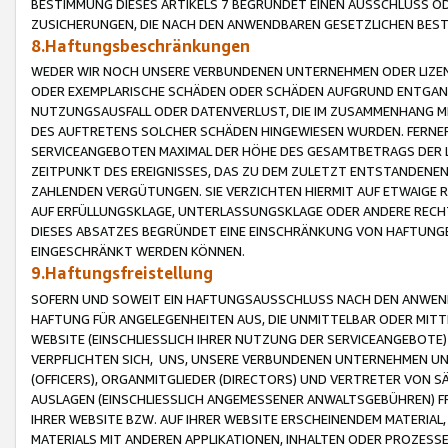
BESTIMMUNG DIESES ARTIKELS 7 BEGRÜNDET EINEN AUSSCHLUSS 
ZUSICHERUNGEN, DIE NACH DEN ANWENDBAREN GESETZLICHEN BE
8.Haftungsbeschränkungen
WEDER WIR NOCH UNSERE VERBUNDENEN UNTERNEHMEN ODER LIZEN
ODER EXEMPLARISCHE SCHÄDEN ODER SCHÄDEN AUFGRUND ENTGANG
NUTZUNGSAUSFALL ODER DATENVERLUST, DIE IM ZUSAMMENHANG MI
DES AUFTRETENS SOLCHER SCHÄDEN HINGEWIESEN WURDEN. FERN
SERVICEANGEBOTEN MAXIMAL DER HÖHE DES GESAMTBETRAGS DER 
ZEITPUNKT DES EREIGNISSES, DAS ZU DEM ZULETZT ENTSTANDENE
ZAHLENDEN VERGÜTUNGEN. SIE VERZICHTEN HIERMIT AUF ETWAIGE 
AUF ERFÜLLUNGSKLAGE, UNTERLASSUNGSKLAGE ODER ANDERE RECHT
DIESES ABSATZES BEGRÜNDET EINE EINSCHRÄNKUNG VON HAFTUNG
EINGESCHRÄNKT WERDEN KÖNNEN.
9.Haftungsfreistellung
SOFERN UND SOWEIT EIN HAFTUNGSAUSSCHLUSS NACH DEN ANWENDB
HAFTUNG FÜR ANGELEGENHEITEN AUS, DIE UNMITTELBAR ODER MITT
WEBSITE (EINSCHLIESSLICH IHRER NUTZUNG DER SERVICEANGEBOTE)
VERPFLICHTEN SICH, UNS, UNSERE VERBUNDENEN UNTERNEHMEN UN
(OFFICERS), ORGANMITGLIEDER (DIRECTORS) UND VERTRETER VON 
AUSLAGEN (EINSCHLIESSLICH ANGEMESSENER ANWALTSGEBÜHREN) FR
IHRER WEBSITE BZW. AUF IHRER WEBSITE ERSCHEINENDEM MATERIAL
MATERIALS MIT ANDEREN APPLIKATIONEN, INHALTEN ODER PROZESSE