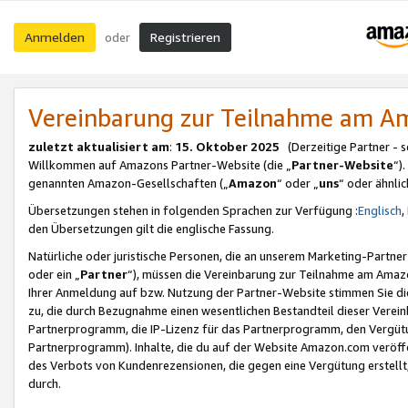
Anmelden
Registrieren
oder
Vereinbarung zur Teilnahme am 
zuletzt aktualisiert am
:
15. Oktober 2025
(Derzeitige Partner - 
Willkommen auf Amazons Partner-Website (die „
Partner-Website
“)
genannten Amazon-Gesellschaften („
Amazon
“ oder „
uns
“ oder ähnli
Übersetzungen stehen in folgenden Sprachen zur Verfügung :
Englisch
,
den Übersetzungen gilt die englische Fassung.
Natürliche oder juristische Personen, die an unserem Marketing-Partn
oder ein „
Partner
“), müssen die Vereinbarung zur Teilnahme am Ama
Ihrer Anmeldung auf bzw. Nutzung der Partner-Website stimmen Sie die
zu, die durch Bezugnahme einen wesentlichen Bestandteil dieser Verei
Partnerprogramm, die IP-Lizenz für das Partnerprogramm, den Vergütu
Partnerprogramm). Inhalte, die du auf der Website Amazon.com veröffe
des Verbots von Kundenrezensionen, die gegen eine Vergütung erstellt, 
durch.