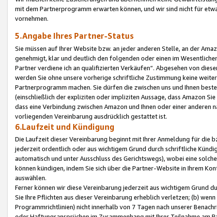
mit dem Partnerprogramm erwarten können, und wir sind nicht für etwa
vornehmen.
5.Angabe Ihres Partner-Status
Sie müssen auf Ihrer Website bzw. an jeder anderen Stelle, an der Am
genehmigt, klar und deutlich den folgenden oder einen im Wesentlichen
Partner verdiene ich an qualifizierten Verkäufen“. Abgesehen von die
werden Sie ohne unsere vorherige schriftliche Zustimmung keine weite
Partnerprogramm machen. Sie dürfen die zwischen uns und Ihnen best
(einschließlich der expliziten oder impliziten Aussage, dass Amazon Si
dass eine Verbindung zwischen Amazon und Ihnen oder einer anderen natü
vorliegenden Vereinbarung ausdrücklich gestattet ist.
6.Laufzeit und Kündigung
Die Laufzeit dieser Vereinbarung beginnt mit Ihrer Anmeldung für die 
jederzeit ordentlich oder aus wichtigem Grund durch schriftliche Kündi
automatisch und unter Ausschluss des Gerichtswegs), wobei eine solch
können kündigen, indem Sie sich über die Partner-Website in Ihrem Ko
auswählen.
Ferner können wir diese Vereinbarung jederzeit aus wichtigem Grund dur
Sie Ihre Pflichten aus dieser Vereinbarung erheblich verletzen; (b) wen
Programmrichtlinien) nicht innerhalb von 7 Tagen nach unserer Benachr
oder Haftungsansprüchen im Zusammenhang mit Ihrer Teilnahme am Pa