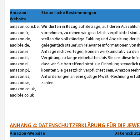
Amazon-
Steuerliche Bestimmungen
Website
amazon.com.be,
Wir dürfen in Bezug auf Beträge, auf deren Auszahlun
amazon.fr,
vornehmen, zu denen wir gesetzlich verpflichtet sind
amazon.de,
stellen die vollständige Zahlung und Abgeltung der 
audible.de,
gelegentlich steuerlich relevante Informationen von I
amazon.ie
Anfrage nicht vorlegen, können wir (kumulativ zu de
amazon.it,
Vergütung so lange einbehalten, bis Sie uns diese Inf
amazon.nl,
dass wir Sie betreffend nicht zur Einholung steuerlich 
amazon.pl,
könnten Sie gesetzlich verpflichtet sein, Amazon Meh
amazon.es,
Anforderungen an eine gültige MwSt.-Rechnung erfüllt
amazon.se,
zahlen.
amazon.co.uk,
audible.co.uk
ANHANG 4: DATENSCHUTZERKLÄRUNG FÜR DIE JEWE
Amazon-Website
Datenschutz