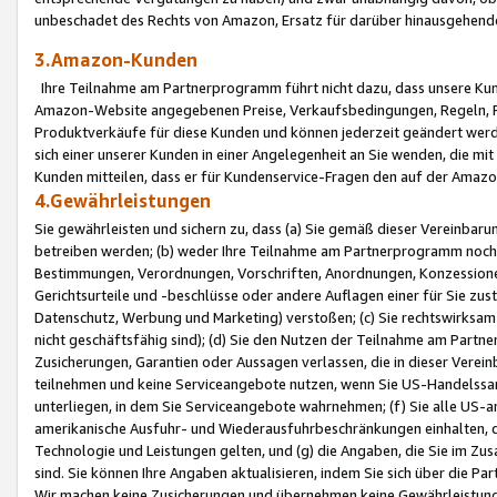
unbeschadet des Rechts von Amazon, Ersatz für darüber hinausgehen
3.Amazon-Kunden
Ihre Teilnahme am Partnerprogramm führt nicht dazu, dass unsere Kun
Amazon-Website angegebenen Preise, Verkaufsbedingungen, Regeln, Ri
Produktverkäufe für diese Kunden und können jederzeit geändert werde
sich einer unserer Kunden in einer Angelegenheit an Sie wenden, die 
Kunden mitteilen, dass er für Kundenservice-Fragen den auf der Ama
4.Gewährleistungen
Sie gewährleisten und sichern zu, dass (a) Sie gemäß dieser Vereinba
betreiben werden; (b) weder Ihre Teilnahme am Partnerprogramm noch d
Bestimmungen, Verordnungen, Vorschriften, Anordnungen, Konzessionen,
Gerichtsurteile und -beschlüsse oder andere Auflagen einer für Sie zu
Datenschutz, Werbung und Marketing) verstoßen; (c) Sie rechtswirksam 
nicht geschäftsfähig sind); (d) Sie den Nutzen der Teilnahme am Partne
Zusicherungen, Garantien oder Aussagen verlassen, die in dieser Verein
teilnehmen und keine Serviceangebote nutzen, wenn Sie US-Handelssa
unterliegen, in dem Sie Serviceangebote wahrnehmen; (f) Sie alle US
amerikanische Ausfuhr- und Wiederausfuhrbeschränkungen einhalten, 
Technologie und Leistungen gelten, und (g) die Angaben, die Sie im 
sind. Sie können Ihre Angaben aktualisieren, indem Sie sich über die 
Wir machen keine Zusicherungen und übernehmen keine Gewährleistun