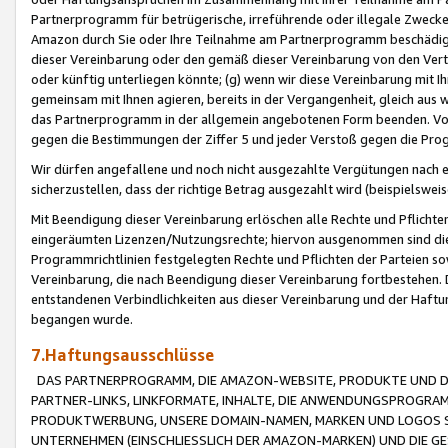
Partnerprogramm für betrügerische, irreführende oder illegale Zwecke
Amazon durch Sie oder Ihre Teilnahme am Partnerprogramm beschädig
dieser Vereinbarung oder den gemäß dieser Vereinbarung von den Vertr
oder künftig unterliegen könnte; (g) wenn wir diese Vereinbarung mit I
gemeinsam mit Ihnen agieren, bereits in der Vergangenheit, gleich aus
das Partnerprogramm in der allgemein angebotenen Form beenden. Vors
gegen die Bestimmungen der Ziffer 5 und jeder Verstoß gegen die Prog
Wir dürfen angefallene und noch nicht ausgezahlte Vergütungen nach 
sicherzustellen, dass der richtige Betrag ausgezahlt wird (beispielsw
Mit Beendigung dieser Vereinbarung erlöschen alle Rechte und Pflichte
eingeräumten Lizenzen/Nutzungsrechte; hiervon ausgenommen sind die in 
Programmrichtlinien festgelegten Rechte und Pflichten der Parteien sow
Vereinbarung, die nach Beendigung dieser Vereinbarung fortbestehen. D
entstandenen Verbindlichkeiten aus dieser Vereinbarung und der Haft
begangen wurde.
7.Haftungsausschlüsse
DAS PARTNERPROGRAMM, DIE AMAZON-WEBSITE, PRODUKTE UND DI
PARTNER-LINKS, LINKFORMATE, INHALTE, DIE ANWENDUNGSPROGR
PRODUKTWERBUNG, UNSERE DOMAIN-NAMEN, MARKEN UND LOGOS S
UNTERNEHMEN (EINSCHLIESSLICH DER AMAZON-MARKEN) UND DIE GE