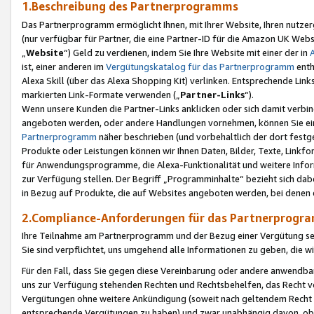
1.Beschreibung des Partnerprogramms
Das Partnerprogramm ermöglicht Ihnen, mit Ihrer Website, Ihren nutzer
(nur verfügbar für Partner, die eine Partner-ID für die Amazon UK We
„
Website
“) Geld zu verdienen, indem Sie Ihre Website mit einer der in
ist, einer anderen im
Vergütungskatalog für das Partnerprogramm
enth
Alexa Skill (über das Alexa Shopping Kit) verlinken. Entsprechende Lin
markierten Link-Formate verwenden („
Partner-Links
“).
Wenn unsere Kunden die Partner-Links anklicken oder sich damit verbi
angeboten werden, oder andere Handlungen vornehmen, können Sie eine
Partnerprogramm
näher beschrieben (und vorbehaltlich der dort festg
Produkte oder Leistungen können wir Ihnen Daten, Bilder, Texte, Linkfo
für Anwendungsprogramme, die Alexa-Funktionalität und weitere Inf
zur Verfügung stellen. Der Begriff „Programminhalte“ bezieht sich dabe
in Bezug auf Produkte, die auf Websites angeboten werden, bei denen 
2.Compliance-Anforderungen für das Partnerprog
Ihre Teilnahme am Partnerprogramm und der Bezug einer Vergütung setz
Sie sind verpflichtet, uns umgehend alle Informationen zu geben, die w
Für den Fall, dass Sie gegen diese Vereinbarung oder andere anwendba
uns zur Verfügung stehenden Rechten und Rechtsbehelfen, das Recht vo
Vergütungen ohne weitere Ankündigung (soweit nach geltendem Recht z
entsprechende Vergütungen zu haben) und zwar unabhängig davon, ob 