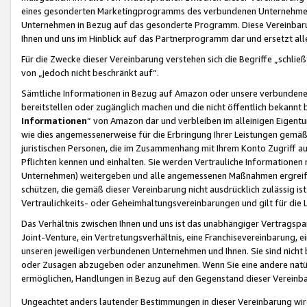
eines gesonderten Marketingprogramms des verbundenen Unternehmens
Unternehmen in Bezug auf das gesonderte Programm. Diese Vereinbarung
Ihnen und uns im Hinblick auf das Partnerprogramm dar und ersetzt al
Für die Zwecke dieser Vereinbarung verstehen sich die Begriffe „schließ
von „jedoch nicht beschränkt auf“.
Sämtliche Informationen in Bezug auf Amazon oder unsere verbunde
bereitstellen oder zugänglich machen und die nicht öffentlich bekannt bz
Informationen
“ von Amazon dar und verbleiben im alleinigen Eigent
wie dies angemessenerweise für die Erbringung Ihrer Leistungen gemäß d
juristischen Personen, die im Zusammenhang mit Ihrem Konto Zugriff au
Pflichten kennen und einhalten. Sie werden Vertrauliche Informationen 
Unternehmen) weitergeben und alle angemessenen Maßnahmen ergreifen
schützen, die gemäß dieser Vereinbarung nicht ausdrücklich zulässig is
Vertraulichkeits- oder Geheimhaltungsvereinbarungen und gilt für die
Das Verhältnis zwischen Ihnen und uns ist das unabhängiger Vertragspa
Joint-Venture, ein Vertretungsverhältnis, eine Franchisevereinbarung, 
unseren jeweiligen verbundenen Unternehmen und Ihnen. Sie sind ni
oder Zusagen abzugeben oder anzunehmen. Wenn Sie eine andere natürli
ermöglichen, Handlungen in Bezug auf den Gegenstand dieser Vereinbar
Ungeachtet anders lautender Bestimmungen in dieser Vereinbarung wird