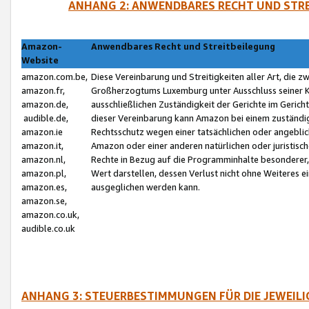
ANHANG 2: ANWENDBARES RECHT UND STRE
Amazon-
Anwendbares Recht und Streitbeilegung
Website
amazon.com.be,
Diese Vereinbarung und Streitigkeiten aller Art, die 
amazon.fr,
Großherzogtums Luxemburg unter Ausschluss seiner Kol
amazon.de,
ausschließlichen Zuständigkeit der Gerichte im Geri
audible.de,
dieser Vereinbarung kann Amazon bei einem zuständig
amazon.ie
Rechtsschutz wegen einer tatsächlichen oder angebli
amazon.it,
Amazon oder einer anderen natürlichen oder juristisc
amazon.nl,
Rechte in Bezug auf die Programminhalte besonderer,
amazon.pl,
Wert darstellen, dessen Verlust nicht ohne Weiteres e
amazon.es,
ausgeglichen werden kann.
amazon.se,
amazon.co.uk,
audible.co.uk
ANHANG 3: STEUERBESTIMMUNGEN FÜR DIE JEWEIL