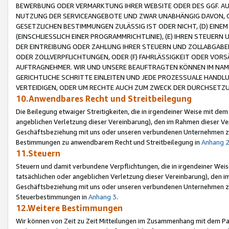
BEWERBUNG ODER VERMARKTUNG IHRER WEBSITE ODER DES GGF. AUF 
NUTZUNG DER SERVICEANGEBOTE UND ZWAR UNABHÄNGIG DAVON, O
GESETZLICHEN BESTIMMUNGEN ZULÄSSIG IST ODER NICHT, (D) EINE
(EINSCHLIESSLICH EINER PROGRAMMRICHTLINIE), (E) IHREN STEUER
DER EINTREIBUNG ODER ZAHLUNG IHRER STEUERN UND ZOLLABGAB
ODER ZOLLVERPFLICHTUNGEN, ODER (F) FAHRLÄSSIGKEIT ODER VORS
AUFTRAGNEHMER. WIR UND UNSERE BEAUFTRAGTEN KÖNNEN IM NAME
GERICHTLICHE SCHRITTE EINLEITEN UND JEDE PROZESSUALE HAND
VERTEIDIGEN, ODER UM RECHTE AUCH ZUM ZWECK DER DURCHSETZU
10.Anwendbares Recht und Streitbeilegung
Die Beilegung etwaiger Streitigkeiten, die in irgendeiner Weise mit de
angeblichen Verletzung dieser Vereinbarung), den im Rahmen dieser Ve
Geschäftsbeziehung mit uns oder unseren verbundenen Unternehmen zu
Bestimmungen zu anwendbarem Recht und Streitbeilegung in
Anhang 
11.Steuern
Steuern und damit verbundene Verpflichtungen, die in irgendeiner Wei
tatsächlichen oder angeblichen Verletzung dieser Vereinbarung), den 
Geschäftsbeziehung mit uns oder unseren verbundenen Unternehmen z
Steuerbestimmungen in
Anhang 3
.
12.Weitere Bestimmungen
Wir können von Zeit zu Zeit Mitteilungen im Zusammenhang mit dem Par