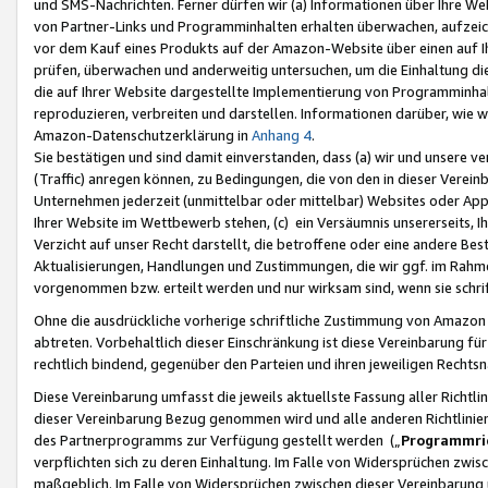
und SMS-Nachrichten. Ferner dürfen wir (a) Informationen über Ihre We
von Partner-Links und Programminhalten erhalten überwachen, aufzei
vor dem Kauf eines Produkts auf der Amazon-Website über einen auf Ih
prüfen, überwachen und anderweitig untersuchen, um die Einhaltung dies
die auf Ihrer Website dargestellte Implementierung von Programminhalt
reproduzieren, verbreiten und darstellen. Informationen darüber, wie w
Amazon-Datenschutzerklärung in
Anhang 4
.
Sie bestätigen und sind damit einverstanden, dass (a) wir und unsere 
(Traffic) anregen können, zu Bedingungen, die von den in dieser Vere
Unternehmen jederzeit (unmittelbar oder mittelbar) Websites oder Appl
Ihrer Website im Wettbewerb stehen, (c) ein Versäumnis unsererseits, I
Verzicht auf unser Recht darstellt, die betroffene oder eine andere B
Aktualisierungen, Handlungen und Zustimmungen, die wir ggf. im Rahme
vorgenommen bzw. erteilt werden und nur wirksam sind, wenn sie schri
Ohne die ausdrückliche vorherige schriftliche Zustimmung von Amazon
abtreten. Vorbehaltlich dieser Einschränkung ist diese Vereinbarung f
rechtlich bindend, gegenüber den Parteien und ihren jeweiligen Rech
Diese Vereinbarung umfasst die jeweils aktuellste Fassung aller Richtli
dieser Vereinbarung Bezug genommen wird und alle anderen Richtlinie
des Partnerprogramms zur Verfügung gestellt werden („
Programmric
verpflichten sich zu deren Einhaltung. Im Falle von Widersprüchen zwi
maßgeblich. Im Falle von Widersprüchen zwischen dieser Vereinbarun