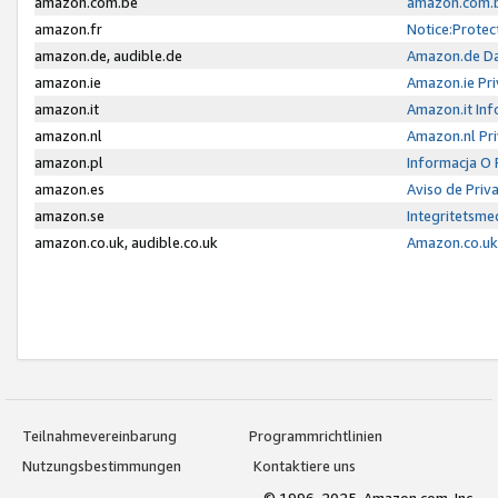
amazon.com.be
amazon.com.b
amazon.fr
Notice:Protec
amazon.de, audible.de
Amazon.de Da
amazon.ie
Amazon.ie Pri
amazon.it
Amazon.it Inf
amazon.nl
Amazon.nl Pri
amazon.pl
Informacja O
amazon.es
Aviso de Priv
amazon.se
Integritetsm
amazon.co.uk, audible.co.uk
Amazon.co.uk 
Teilnahmevereinbarung
Programmrichtlinien
Nutzungsbestimmungen
Kontaktiere uns