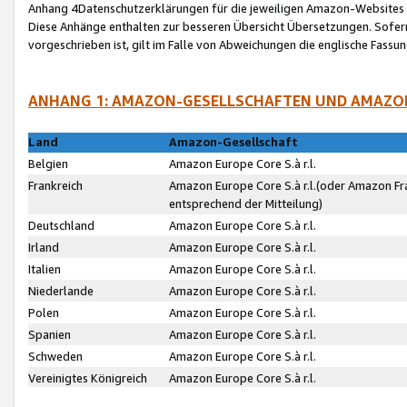
Anhang 4Datenschutzerklärungen für die jeweiligen Amazon-Websites
Diese Anhänge enthalten zur besseren Übersicht Übersetzungen. Sofe
vorgeschrieben ist, gilt im Falle von Abweichungen die englische Fass
ANHANG 1: AMAZON-GESELLSCHAFTEN UND AMAZO
Land
Amazon-Gesellschaft
Belgien
Amazon Europe Core S.à r.l.
Frankreich
Amazon Europe Core S.à r.l.(oder Amazon Fr
entsprechend der Mitteilung)
Deutschland
Amazon Europe Core S.à r.l.
Irland
Amazon Europe Core S.à r.l.
Italien
Amazon Europe Core S.à r.l.
Niederlande
Amazon Europe Core S.à r.l.
Polen
Amazon Europe Core S.à r.l.
Spanien
Amazon Europe Core S.à r.l.
Schweden
Amazon Europe Core S.à r.l.
Vereinigtes Königreich
Amazon Europe Core S.à r.l.