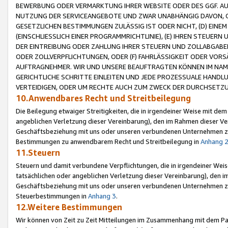
BEWERBUNG ODER VERMARKTUNG IHRER WEBSITE ODER DES GGF. AUF 
NUTZUNG DER SERVICEANGEBOTE UND ZWAR UNABHÄNGIG DAVON, O
GESETZLICHEN BESTIMMUNGEN ZULÄSSIG IST ODER NICHT, (D) EINE
(EINSCHLIESSLICH EINER PROGRAMMRICHTLINIE), (E) IHREN STEUER
DER EINTREIBUNG ODER ZAHLUNG IHRER STEUERN UND ZOLLABGAB
ODER ZOLLVERPFLICHTUNGEN, ODER (F) FAHRLÄSSIGKEIT ODER VORS
AUFTRAGNEHMER. WIR UND UNSERE BEAUFTRAGTEN KÖNNEN IM NAME
GERICHTLICHE SCHRITTE EINLEITEN UND JEDE PROZESSUALE HAND
VERTEIDIGEN, ODER UM RECHTE AUCH ZUM ZWECK DER DURCHSETZU
10.Anwendbares Recht und Streitbeilegung
Die Beilegung etwaiger Streitigkeiten, die in irgendeiner Weise mit de
angeblichen Verletzung dieser Vereinbarung), den im Rahmen dieser Ve
Geschäftsbeziehung mit uns oder unseren verbundenen Unternehmen zu
Bestimmungen zu anwendbarem Recht und Streitbeilegung in
Anhang 
11.Steuern
Steuern und damit verbundene Verpflichtungen, die in irgendeiner Wei
tatsächlichen oder angeblichen Verletzung dieser Vereinbarung), den 
Geschäftsbeziehung mit uns oder unseren verbundenen Unternehmen z
Steuerbestimmungen in
Anhang 3
.
12.Weitere Bestimmungen
Wir können von Zeit zu Zeit Mitteilungen im Zusammenhang mit dem Par