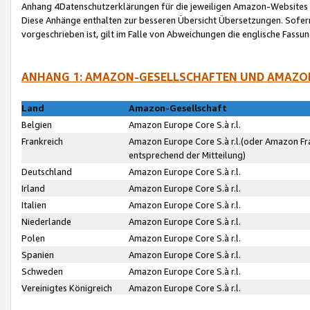
Anhang 4Datenschutzerklärungen für die jeweiligen Amazon-Websites
Diese Anhänge enthalten zur besseren Übersicht Übersetzungen. Sofe
vorgeschrieben ist, gilt im Falle von Abweichungen die englische Fass
ANHANG 1: AMAZON-GESELLSCHAFTEN UND AMAZO
Land
Amazon-Gesellschaft
Belgien
Amazon Europe Core S.à r.l.
Frankreich
Amazon Europe Core S.à r.l.(oder Amazon Fr
entsprechend der Mitteilung)
Deutschland
Amazon Europe Core S.à r.l.
Irland
Amazon Europe Core S.à r.l.
Italien
Amazon Europe Core S.à r.l.
Niederlande
Amazon Europe Core S.à r.l.
Polen
Amazon Europe Core S.à r.l.
Spanien
Amazon Europe Core S.à r.l.
Schweden
Amazon Europe Core S.à r.l.
Vereinigtes Königreich
Amazon Europe Core S.à r.l.