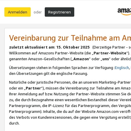
Anmelden
Registrieren
oder
Vereinbarung zur Teilnahme am 
zuletzt aktualisiert am
:
15. Oktober 2025
(Derzeitige Partner - 
Willkommen auf Amazons Partner-Website (die „
Partner-Website
“)
genannten Amazon-Gesellschaften („
Amazon
“ oder „
uns
“ oder ähnli
Übersetzungen stehen in folgenden Sprachen zur Verfügung :
Englisch
,
den Übersetzungen gilt die englische Fassung.
Natürliche oder juristische Personen, die an unserem Marketing-Partn
oder ein „
Partner
“), müssen die Vereinbarung zur Teilnahme am Ama
Ihrer Anmeldung auf bzw. Nutzung der Partner-Website stimmen Sie die
zu, die durch Bezugnahme einen wesentlichen Bestandteil dieser Verei
Partnerprogramm, die IP-Lizenz für das Partnerprogramm, den Vergütu
Partnerprogramm). Inhalte, die du auf der Website Amazon.com veröffe
des Verbots von Kundenrezensionen, die gegen eine Vergütung erstellt, 
durch.