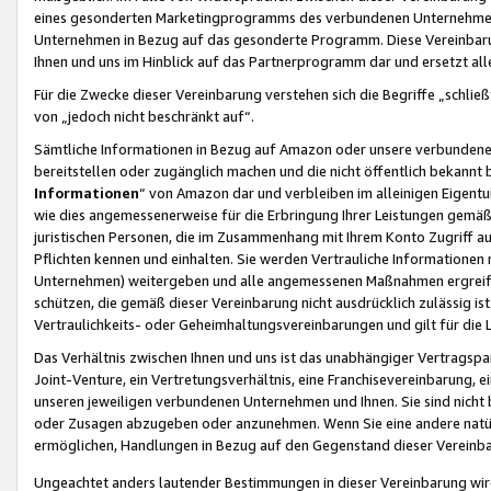
eines gesonderten Marketingprogramms des verbundenen Unternehmens
Unternehmen in Bezug auf das gesonderte Programm. Diese Vereinbarung
Ihnen und uns im Hinblick auf das Partnerprogramm dar und ersetzt al
Für die Zwecke dieser Vereinbarung verstehen sich die Begriffe „schließ
von „jedoch nicht beschränkt auf“.
Sämtliche Informationen in Bezug auf Amazon oder unsere verbunde
bereitstellen oder zugänglich machen und die nicht öffentlich bekannt bz
Informationen
“ von Amazon dar und verbleiben im alleinigen Eigent
wie dies angemessenerweise für die Erbringung Ihrer Leistungen gemäß d
juristischen Personen, die im Zusammenhang mit Ihrem Konto Zugriff au
Pflichten kennen und einhalten. Sie werden Vertrauliche Informationen 
Unternehmen) weitergeben und alle angemessenen Maßnahmen ergreifen
schützen, die gemäß dieser Vereinbarung nicht ausdrücklich zulässig is
Vertraulichkeits- oder Geheimhaltungsvereinbarungen und gilt für die
Das Verhältnis zwischen Ihnen und uns ist das unabhängiger Vertragspa
Joint-Venture, ein Vertretungsverhältnis, eine Franchisevereinbarung, 
unseren jeweiligen verbundenen Unternehmen und Ihnen. Sie sind ni
oder Zusagen abzugeben oder anzunehmen. Wenn Sie eine andere natürli
ermöglichen, Handlungen in Bezug auf den Gegenstand dieser Vereinbar
Ungeachtet anders lautender Bestimmungen in dieser Vereinbarung wird