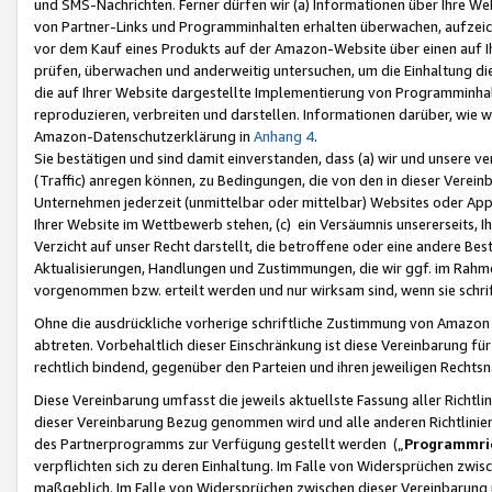
und SMS-Nachrichten. Ferner dürfen wir (a) Informationen über Ihre We
von Partner-Links und Programminhalten erhalten überwachen, aufzei
vor dem Kauf eines Produkts auf der Amazon-Website über einen auf Ih
prüfen, überwachen und anderweitig untersuchen, um die Einhaltung dies
die auf Ihrer Website dargestellte Implementierung von Programminhalt
reproduzieren, verbreiten und darstellen. Informationen darüber, wie w
Amazon-Datenschutzerklärung in
Anhang 4
.
Sie bestätigen und sind damit einverstanden, dass (a) wir und unsere 
(Traffic) anregen können, zu Bedingungen, die von den in dieser Vere
Unternehmen jederzeit (unmittelbar oder mittelbar) Websites oder Appl
Ihrer Website im Wettbewerb stehen, (c) ein Versäumnis unsererseits, I
Verzicht auf unser Recht darstellt, die betroffene oder eine andere B
Aktualisierungen, Handlungen und Zustimmungen, die wir ggf. im Rahme
vorgenommen bzw. erteilt werden und nur wirksam sind, wenn sie schri
Ohne die ausdrückliche vorherige schriftliche Zustimmung von Amazon
abtreten. Vorbehaltlich dieser Einschränkung ist diese Vereinbarung f
rechtlich bindend, gegenüber den Parteien und ihren jeweiligen Rech
Diese Vereinbarung umfasst die jeweils aktuellste Fassung aller Richtli
dieser Vereinbarung Bezug genommen wird und alle anderen Richtlinie
des Partnerprogramms zur Verfügung gestellt werden („
Programmric
verpflichten sich zu deren Einhaltung. Im Falle von Widersprüchen zwi
maßgeblich. Im Falle von Widersprüchen zwischen dieser Vereinbarun