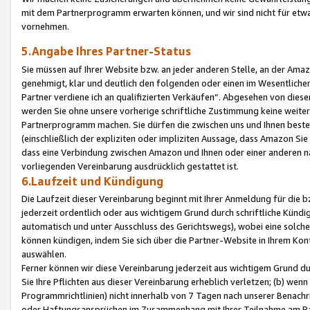
mit dem Partnerprogramm erwarten können, und wir sind nicht für etwa
vornehmen.
5.Angabe Ihres Partner-Status
Sie müssen auf Ihrer Website bzw. an jeder anderen Stelle, an der Am
genehmigt, klar und deutlich den folgenden oder einen im Wesentlichen
Partner verdiene ich an qualifizierten Verkäufen“. Abgesehen von die
werden Sie ohne unsere vorherige schriftliche Zustimmung keine weite
Partnerprogramm machen. Sie dürfen die zwischen uns und Ihnen best
(einschließlich der expliziten oder impliziten Aussage, dass Amazon Si
dass eine Verbindung zwischen Amazon und Ihnen oder einer anderen natü
vorliegenden Vereinbarung ausdrücklich gestattet ist.
6.Laufzeit und Kündigung
Die Laufzeit dieser Vereinbarung beginnt mit Ihrer Anmeldung für die 
jederzeit ordentlich oder aus wichtigem Grund durch schriftliche Kündi
automatisch und unter Ausschluss des Gerichtswegs), wobei eine solch
können kündigen, indem Sie sich über die Partner-Website in Ihrem Ko
auswählen.
Ferner können wir diese Vereinbarung jederzeit aus wichtigem Grund dur
Sie Ihre Pflichten aus dieser Vereinbarung erheblich verletzen; (b) wen
Programmrichtlinien) nicht innerhalb von 7 Tagen nach unserer Benachr
oder Haftungsansprüchen im Zusammenhang mit Ihrer Teilnahme am Pa