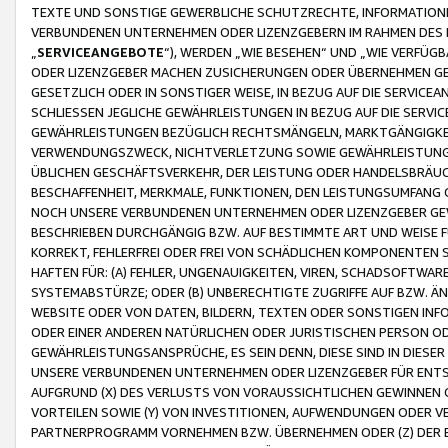
TEXTE UND SONSTIGE GEWERBLICHE SCHUTZRECHTE, INFORMATIONE
VERBUNDENEN UNTERNEHMEN ODER LIZENZGEBERN IM RAHMEN DES
„
SERVICEANGEBOTE
“), WERDEN „WIE BESEHEN“ UND „WIE VERFÜ
ODER LIZENZGEBER MACHEN ZUSICHERUNGEN ODER ÜBERNEHMEN GEW
GESETZLICH ODER IN SONSTIGER WEISE, IN BEZUG AUF DIE SERVI
SCHLIESSEN JEGLICHE GEWÄHRLEISTUNGEN IN BEZUG AUF DIE SERVI
GEWÄHRLEISTUNGEN BEZÜGLICH RECHTSMÄNGELN, MARKTGÄNGIGKEIT
VERWENDUNGSZWECK, NICHTVERLETZUNG SOWIE GEWÄHRLEISTUNGEN 
ÜBLICHEN GESCHÄFTSVERKEHR, DER LEISTUNG ODER HANDELSBRÄUCH
BESCHAFFENHEIT, MERKMALE, FUNKTIONEN, DEN LEISTUNGSUMFANG 
NOCH UNSERE VERBUNDENEN UNTERNEHMEN ODER LIZENZGEBER GEWÄ
BESCHRIEBEN DURCHGÄNGIG BZW. AUF BESTIMMTE ART UND WEISE
KORREKT, FEHLERFREI ODER FREI VON SCHÄDLICHEN KOMPONENTEN
HAFTEN FÜR: (A) FEHLER, UNGENAUIGKEITEN, VIREN, SCHADSOFTW
SYSTEMABSTÜRZE; ODER (B) UNBERECHTIGTE ZUGRIFFE AUF BZW. 
WEBSITE ODER VON DATEN, BILDERN, TEXTEN ODER SONSTIGEN INF
ODER EINER ANDEREN NATÜRLICHEN ODER JURISTISCHEN PERSON OD
GEWÄHRLEISTUNGSANSPRÜCHE, ES SEIN DENN, DIESE SIND IN DIES
UNSERE VERBUNDENEN UNTERNEHMEN ODER LIZENZGEBER FÜR EN
AUFGRUND (X) DES VERLUSTS VON VORAUSSICHTLICHEN GEWINNEN
VORTEILEN SOWIE (Y) VON INVESTITIONEN, AUFWENDUNGEN ODER VE
PARTNERPROGRAMM VORNEHMEN BZW. ÜBERNEHMEN ODER (Z) DER 