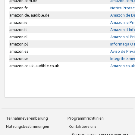
amazon.com.be
amazon.com.b
amazon.fr
Notice:Protec
amazon.de, audible.de
Amazon.de Da
amazon.ie
Amazon.ie Pri
amazon.it
Amazon.it Inf
amazon.nl
Amazon.nl Pri
amazon.pl
Informacja O
amazon.es
Aviso de Priv
amazon.se
Integritetsm
amazon.co.uk, audible.co.uk
Amazon.co.uk 
Teilnahmevereinbarung
Programmrichtlinien
Nutzungsbestimmungen
Kontaktiere uns