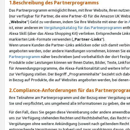
1.Beschreibung des Partnerprogramms
Das Partnerprogramm ermöglicht Ihnen, mit Ihrer Website, Ihren nutzer
(nur verfügbar für Partner, die eine Partner-ID für die Amazon UK We
„
Website
“) Geld zu verdienen, indem Sie Ihre Website mit einer der in
ist, einer anderen im
Vergütungskatalog für das Partnerprogramm
enth
Alexa Skill (über das Alexa Shopping Kit) verlinken. Entsprechende Lin
markierten Link-Formate verwenden („
Partner-Links
“).
Wenn unsere Kunden die Partner-Links anklicken oder sich damit verbi
angeboten werden, oder andere Handlungen vornehmen, können Sie eine
Partnerprogramm
näher beschrieben (und vorbehaltlich der dort festg
Produkte oder Leistungen können wir Ihnen Daten, Bilder, Texte, Linkfo
für Anwendungsprogramme, die Alexa-Funktionalität und weitere Inf
zur Verfügung stellen. Der Begriff „Programminhalte“ bezieht sich dabe
in Bezug auf Produkte, die auf Websites angeboten werden, bei denen 
2.Compliance-Anforderungen für das Partnerprog
Ihre Teilnahme am Partnerprogramm und der Bezug einer Vergütung setz
Sie sind verpflichtet, uns umgehend alle Informationen zu geben, die w
Für den Fall, dass Sie gegen diese Vereinbarung oder andere anwendba
uns zur Verfügung stehenden Rechten und Rechtsbehelfen, das Recht vo
Vergütungen ohne weitere Ankündigung (soweit nach geltendem Recht z
entsprechende Vergütungen zu haben) und zwar unabhängig davon, ob 