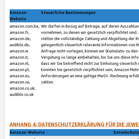
Amazon-
Steuerliche Bestimmungen
Website
amazon.com.be,
Wir dürfen in Bezug auf Beträge, auf deren Auszahlun
amazon.fr,
vornehmen, zu denen wir gesetzlich verpflichtet sind
amazon.de,
stellen die vollständige Zahlung und Abgeltung der 
audible.de,
gelegentlich steuerlich relevante Informationen von I
amazon.ie
Anfrage nicht vorlegen, können wir (kumulativ zu de
amazon.it,
Vergütung so lange einbehalten, bis Sie uns diese Inf
amazon.nl,
dass wir Sie betreffend nicht zur Einholung steuerlich 
amazon.pl,
könnten Sie gesetzlich verpflichtet sein, Amazon Meh
amazon.es,
Anforderungen an eine gültige MwSt.-Rechnung erfüllt
amazon.se,
zahlen.
amazon.co.uk,
audible.co.uk
ANHANG 4: DATENSCHUTZERKLÄRUNG FÜR DIE JEWE
Amazon-Website
Datenschutz