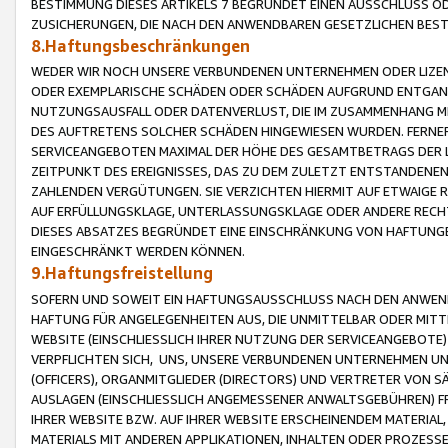
BESTIMMUNG DIESES ARTIKELS 7 BEGRÜNDET EINEN AUSSCHLUSS 
ZUSICHERUNGEN, DIE NACH DEN ANWENDBAREN GESETZLICHEN BE
8.Haftungsbeschränkungen
WEDER WIR NOCH UNSERE VERBUNDENEN UNTERNEHMEN ODER LIZEN
ODER EXEMPLARISCHE SCHÄDEN ODER SCHÄDEN AUFGRUND ENTGANG
NUTZUNGSAUSFALL ODER DATENVERLUST, DIE IM ZUSAMMENHANG MI
DES AUFTRETENS SOLCHER SCHÄDEN HINGEWIESEN WURDEN. FERN
SERVICEANGEBOTEN MAXIMAL DER HÖHE DES GESAMTBETRAGS DER 
ZEITPUNKT DES EREIGNISSES, DAS ZU DEM ZULETZT ENTSTANDENE
ZAHLENDEN VERGÜTUNGEN. SIE VERZICHTEN HIERMIT AUF ETWAIGE 
AUF ERFÜLLUNGSKLAGE, UNTERLASSUNGSKLAGE ODER ANDERE RECHT
DIESES ABSATZES BEGRÜNDET EINE EINSCHRÄNKUNG VON HAFTUNG
EINGESCHRÄNKT WERDEN KÖNNEN.
9.Haftungsfreistellung
SOFERN UND SOWEIT EIN HAFTUNGSAUSSCHLUSS NACH DEN ANWENDB
HAFTUNG FÜR ANGELEGENHEITEN AUS, DIE UNMITTELBAR ODER MITT
WEBSITE (EINSCHLIESSLICH IHRER NUTZUNG DER SERVICEANGEBOTE)
VERPFLICHTEN SICH, UNS, UNSERE VERBUNDENEN UNTERNEHMEN UN
(OFFICERS), ORGANMITGLIEDER (DIRECTORS) UND VERTRETER VON 
AUSLAGEN (EINSCHLIESSLICH ANGEMESSENER ANWALTSGEBÜHREN) FR
IHRER WEBSITE BZW. AUF IHRER WEBSITE ERSCHEINENDEM MATERIAL
MATERIALS MIT ANDEREN APPLIKATIONEN, INHALTEN ODER PROZESSE