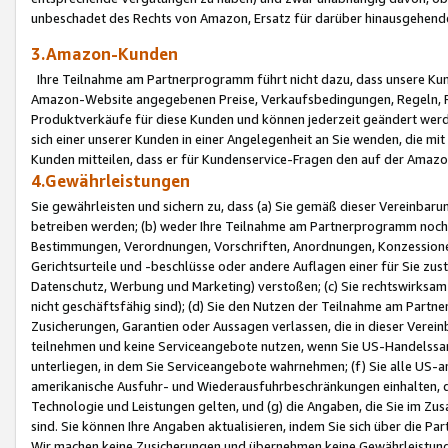
unbeschadet des Rechts von Amazon, Ersatz für darüber hinausgehen
3.Amazon-Kunden
Ihre Teilnahme am Partnerprogramm führt nicht dazu, dass unsere Kun
Amazon-Website angegebenen Preise, Verkaufsbedingungen, Regeln, Ri
Produktverkäufe für diese Kunden und können jederzeit geändert werde
sich einer unserer Kunden in einer Angelegenheit an Sie wenden, die 
Kunden mitteilen, dass er für Kundenservice-Fragen den auf der Ama
4.Gewährleistungen
Sie gewährleisten und sichern zu, dass (a) Sie gemäß dieser Vereinba
betreiben werden; (b) weder Ihre Teilnahme am Partnerprogramm noch d
Bestimmungen, Verordnungen, Vorschriften, Anordnungen, Konzessionen,
Gerichtsurteile und -beschlüsse oder andere Auflagen einer für Sie zu
Datenschutz, Werbung und Marketing) verstoßen; (c) Sie rechtswirksam 
nicht geschäftsfähig sind); (d) Sie den Nutzen der Teilnahme am Partne
Zusicherungen, Garantien oder Aussagen verlassen, die in dieser Verein
teilnehmen und keine Serviceangebote nutzen, wenn Sie US-Handelssa
unterliegen, in dem Sie Serviceangebote wahrnehmen; (f) Sie alle US
amerikanische Ausfuhr- und Wiederausfuhrbeschränkungen einhalten, 
Technologie und Leistungen gelten, und (g) die Angaben, die Sie im 
sind. Sie können Ihre Angaben aktualisieren, indem Sie sich über die 
Wir machen keine Zusicherungen und übernehmen keine Gewährleistun