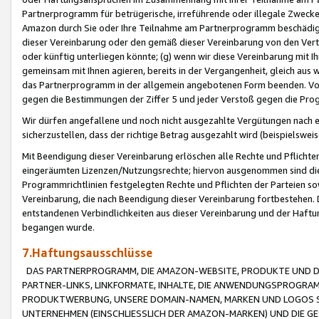
Partnerprogramm für betrügerische, irreführende oder illegale Zwecke
Amazon durch Sie oder Ihre Teilnahme am Partnerprogramm beschädig
dieser Vereinbarung oder den gemäß dieser Vereinbarung von den Vertr
oder künftig unterliegen könnte; (g) wenn wir diese Vereinbarung mit I
gemeinsam mit Ihnen agieren, bereits in der Vergangenheit, gleich aus
das Partnerprogramm in der allgemein angebotenen Form beenden. Vors
gegen die Bestimmungen der Ziffer 5 und jeder Verstoß gegen die Prog
Wir dürfen angefallene und noch nicht ausgezahlte Vergütungen nach 
sicherzustellen, dass der richtige Betrag ausgezahlt wird (beispielsw
Mit Beendigung dieser Vereinbarung erlöschen alle Rechte und Pflichte
eingeräumten Lizenzen/Nutzungsrechte; hiervon ausgenommen sind die in 
Programmrichtlinien festgelegten Rechte und Pflichten der Parteien sow
Vereinbarung, die nach Beendigung dieser Vereinbarung fortbestehen. D
entstandenen Verbindlichkeiten aus dieser Vereinbarung und der Haft
begangen wurde.
7.Haftungsausschlüsse
DAS PARTNERPROGRAMM, DIE AMAZON-WEBSITE, PRODUKTE UND DI
PARTNER-LINKS, LINKFORMATE, INHALTE, DIE ANWENDUNGSPROGR
PRODUKTWERBUNG, UNSERE DOMAIN-NAMEN, MARKEN UND LOGOS S
UNTERNEHMEN (EINSCHLIESSLICH DER AMAZON-MARKEN) UND DIE GE