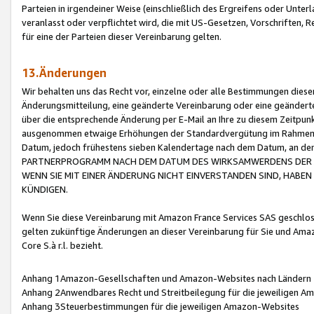
Parteien in irgendeiner Weise (einschließlich des Ergreifens oder Unt
veranlasst oder verpflichtet wird, die mit US-Gesetzen, Vorschriften,
für eine der Parteien dieser Vereinbarung gelten.
13.Änderungen
Wir behalten uns das Recht vor, einzelne oder alle Bestimmungen diese
Änderungsmitteilung, eine geänderte Vereinbarung oder eine geänderte 
über die entsprechende Änderung per E-Mail an Ihre zu diesem Zeitpun
ausgenommen etwaige Erhöhungen der Standardvergütung im Rahmen
Datum, jedoch frühestens sieben Kalendertage nach dem Datum, an de
PARTNERPROGRAMM NACH DEM DATUM DES WIRKSAMWERDENS DER Ä
WENN SIE MIT EINER ÄNDERUNG NICHT EINVERSTANDEN SIND, HABEN S
KÜNDIGEN.
Wenn Sie diese Vereinbarung mit Amazon France Services SAS geschlo
gelten zukünftige Änderungen an dieser Vereinbarung für Sie und Ama
Core S.à r.l. bezieht.
Anhang 1Amazon-Gesellschaften und Amazon-Websites nach Ländern
Anhang 2Anwendbares Recht und Streitbeilegung für die jeweiligen 
Anhang 3Steuerbestimmungen für die jeweiligen Amazon-Websites