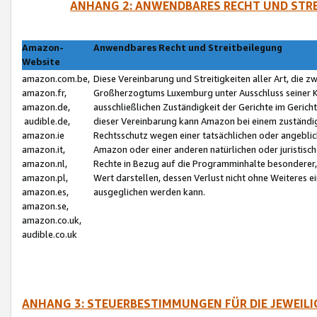
ANHANG 2: ANWENDBARES RECHT UND STRE
Amazon-
Anwendbares Recht und Streitbeilegung
Website
amazon.com.be,
Diese Vereinbarung und Streitigkeiten aller Art, die 
amazon.fr,
Großherzogtums Luxemburg unter Ausschluss seiner Kol
amazon.de,
ausschließlichen Zuständigkeit der Gerichte im Geri
audible.de,
dieser Vereinbarung kann Amazon bei einem zuständig
amazon.ie
Rechtsschutz wegen einer tatsächlichen oder angebli
amazon.it,
Amazon oder einer anderen natürlichen oder juristisc
amazon.nl,
Rechte in Bezug auf die Programminhalte besonderer,
amazon.pl,
Wert darstellen, dessen Verlust nicht ohne Weiteres e
amazon.es,
ausgeglichen werden kann.
amazon.se,
amazon.co.uk,
audible.co.uk
ANHANG 3: STEUERBESTIMMUNGEN FÜR DIE JEWEIL