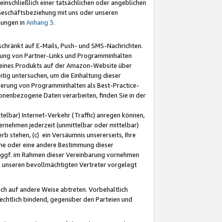
nschließlich einer tatsächlichen oder angeblichen
Geschäftsbeziehung mit uns oder unseren
mungen in
Anhang 3
.
schränkt auf E-Mails, Push- und SMS-Nachrichten.
ellung von Partner-Links und Programminhalten
 eines Produkts auf der Amazon-Website über
tig untersuchen, um die Einhaltung dieser
ntierung von Programminhalten als Best-Practice-
sonenbezogene Daten verarbeiten, finden Sie in der
telbar) Internet-Verkehr (Traffic) anregen können,
rnehmen jederzeit (unmittelbar oder mittelbar)
b stehen, (c) ein Versäumnis unsererseits, Ihre
fene oder eine andere Bestimmung dieser
r ggf. im Rahmen dieser Vereinbarung vornehmen
ch unseren bevollmächtigten Vertreter vorgelegt
ch auf andere Weise abtreten. Vorbehaltlich
rechtlich bindend, gegenüber den Parteien und