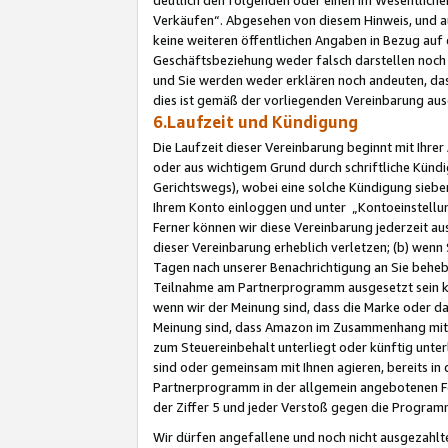
Verkäufen“. Abgesehen von diesem Hinweis, und a
keine weiteren öffentlichen Angaben in Bezug au
Geschäftsbeziehung weder falsch darstellen noch a
und Sie werden weder erklären noch andeuten, dass
dies ist gemäß der vorliegenden Vereinbarung ausd
6.Laufzeit und Kündigung
Die Laufzeit dieser Vereinbarung beginnt mit Ihre
oder aus wichtigem Grund durch schriftliche Kündi
Gerichtswegs), wobei eine solche Kündigung siebe
Ihrem Konto einloggen und unter „Kontoeinstellu
Ferner können wir diese Vereinbarung jederzeit aus
dieser Vereinbarung erheblich verletzen; (b) wenn
Tagen nach unserer Benachrichtigung an Sie behe
Teilnahme am Partnerprogramm ausgesetzt sein kö
wenn wir der Meinung sind, dass die Marke oder 
Meinung sind, dass Amazon im Zusammenhang mit d
zum Steuereinbehalt unterliegt oder künftig unter
sind oder gemeinsam mit Ihnen agieren, bereits in
Partnerprogramm in der allgemein angebotenen Fo
der Ziffer 5 und jeder Verstoß gegen die Programm
Wir dürfen angefallene und noch nicht ausgezahlt