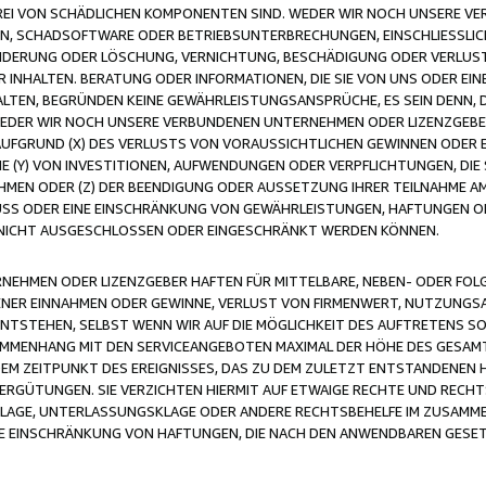
FREI VON SCHÄDLICHEN KOMPONENTEN SIND. WEDER WIR NOCH UNSERE 
VIREN, SCHADSOFTWARE ODER BETRIEBSUNTERBRECHUNGEN, EINSCHLIESSL
ÄNDERUNG ODER LÖSCHUNG, VERNICHTUNG, BESCHÄDIGUNG ODER VERLUST 
INHALTEN. BERATUNG ODER INFORMATIONEN, DIE SIE VON UNS ODER EIN
LTEN, BEGRÜNDEN KEINE GEWÄHRLEISTUNGSANSPRÜCHE, ES SEIN DENN, DI
WEDER WIR NOCH UNSERE VERBUNDENEN UNTERNEHMEN ODER LIZENZGEBE
FGRUND (X) DES VERLUSTS VON VORAUSSICHTLICHEN GEWINNEN ODER 
 (Y) VON INVESTITIONEN, AUFWENDUNGEN ODER VERPFLICHTUNGEN, DIE 
EN ODER (Z) DER BEENDIGUNG ODER AUSSETZUNG IHRER TEILNAHME A
LUSS ODER EINE EINSCHRÄNKUNG VON GEWÄHRLEISTUNGEN, HAFTUNGEN O
NICHT AUSGESCHLOSSEN ODER EINGESCHRÄNKT WERDEN KÖNNEN.
EHMEN ODER LIZENZGEBER HAFTEN FÜR MITTELBARE, NEBEN- ODER FOL
R EINNAHMEN ODER GEWINNE, VERLUST VON FIRMENWERT, NUTZUNGSAU
TSTEHEN, SELBST WENN WIR AUF DIE MÖGLICHKEIT DES AUFTRETENS S
MENHANG MIT DEN SERVICEANGEBOTEN MAXIMAL DER HÖHE DES GESAMT
M ZEITPUNKT DES EREIGNISSES, DAS ZU DEM ZULETZT ENTSTANDENEN 
ERGÜTUNGEN. SIE VERZICHTEN HIERMIT AUF ETWAIGE RECHTE UND RECHT
KLAGE, UNTERLASSUNGSKLAGE ODER ANDERE RECHTSBEHELFE IM ZUSAMME
NE EINSCHRÄNKUNG VON HAFTUNGEN, DIE NACH DEN ANWENDBAREN GESE