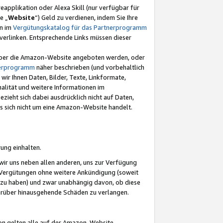
eapplikation oder Alexa Skill (nur verfügbar für
e „
Website
“) Geld zu verdienen, indem Sie Ihre
en im
Vergütungskatalog für das Partnerprogramm
t) verlinken. Entsprechende Links müssen dieser
e über die Amazon-Website angeboten werden, oder
nerprogramm
näher beschrieben (und vorbehaltlich
ir Ihnen Daten, Bilder, Texte, Linkformate,
alität und weitere Informationen im
zieht sich dabei ausdrücklich nicht auf Daten,
es sich nicht um eine Amazon-Website handelt.
rung einhalten.
ir uns neben allen anderen, uns zur Verfügung
n Vergütungen ohne weitere Ankündigung (soweit
 zu haben) und zwar unabhängig davon, ob diese
darüber hinausgehende Schäden zu verlangen.
on gelten alle auf der Amazon-Website