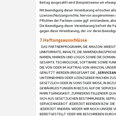
Betrag ausgezahlt wird (beispielsweise um etwai
Mit Beendigung dieser Vereinbarung erlöschen alle
Lizenzen/Nutzungsrechte; hiervon ausgenommen sind
Pflichten der Parteien sowie ggf. entstandene, ab
Die Beendigung dieser Vereinbarung befreit die P
gegen diese Vereinbarung, der vor deren Beendi
7.Haftungsausschlüsse
DAS PARTNERPROGRAMM, DIE AMAZON-WEBSITE,
LINKFORMATE, INHALTE, DIE ANWENDUNGSPRO
NAMEN, MARKEN UND LOGOS SOWIE DIE DOMAIN
GESAMTE TECHNOLOGIE, SOFTWARE SOWIE FUNKT
DIE VON ODER IM AUFTRAG VON AMAZON, UNS
GENUTZT WERDEN (INSGESAMT DIE „
SERVICEA
UNTERNEHMEN ODER LIZENZGEBER MACHEN ZUSI
GESETZLICH ODER IN SONSTIGER WEISE, IN BE
GEWÄHRLEISTUNGEN IN BEZUG AUF DIE SERVICE
MARKTGÄNGIGKEIT, ZUFRIEDENSTELLENDER QUA
SICH AUS GESETZLICHEN BESTIMMUNGEN, GEPFL
SERVICEANGEBOT JEDERZEIT BEENDEN BZW. DIE
JEDERZEIT ÄNDERN. WEDER WIR NOCH UNSERE 
BEREITGESTELLT ODER WIE BESCHRIEBEN DURC