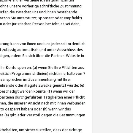
ohne unsere vorherige schriftliche Zustimmung
ürfen die zwischen uns und Ihnen bestehende
mazon Sie unterstützt, sponsert oder empfiehlt)
oder juristischen Person besteht, es sei denn,
arung kann von Ihnen und uns jederzeit ordentlich
t zulässig automatisch und unter Ausschluss des
gen, indem Sie sich über die Partner-Website in
hr Konto sperren: (a) wenn Sie Ihre Pflichten aus
eßlich Programmrichtlinien) nicht innerhalb von 7
ngsansprüchen im Zusammenhang mit Ihrer
ührende oder illegale Zwecke genutzt wurde; (e)
eschädigt werden könnte; (f) wenn wir der
rteien durchgeführten Tätigkeiten einer Pflicht
nen, die unserer Ansicht nach mit Ihnen verbunden
nto gesperrt haben) oder (h) wenn wir das
 (a) gilt jeder Verstoß gegen die Bestimmungen
ehalten, um sicherzustellen, dass der richtige