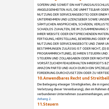
SOFERN UND SOWEIT EIN HAFTUNGSAUSSCHLUSS
ANGELEGENHEITEN AUS, DIE UNMITTELBAR ODER 
NUTZUNG DER SERVICEANGEBOTE) ODER EINEM V
UNTERNEHMEN UND LIZENZGEBER SOWIE UNSERE 
SÄMTLICHEN ANSPRÜCHEN, SCHÄDEN, VERLUSTE
SCHADLOS ZUHALTEN, DIE IM ZUSAMMENHANG STE
IHRER WEBSITE ODER ENTSPRECHENDEN MATERIA
FERTIGUNG, HERSTELLUNG, BEWERBUNG ODER VE
NUTZUNG DER SERVICEANGEBOTE UND ZWAR UN
BESTIMMUNGEN ZULÄSSIG IST ODER NICHT, (D) 
PROGRAMMRICHTLINIE), (E) IHREN STEUERN UN
STEUERN UND ZOLLABGABEN ODER DER NICHTER
VORSÄTZLICHEM FEHLVERHALTEN IHRERSEITS BZ
AMAZON PARTEI UND AUCH DURCH EIN SPEZIELL
FORDERUNG DURCHZUSETZEN ODER ZU VERTEIDI
10.Anwendbares Recht und Streitbe
Die Beilegung etwaiger Streitigkeiten, die in irg
Verletzung dieser Vereinbarung), den im Rahmen d
verbundenen Unternehmen zusammenhängen, unterl
Anhang 2
.
11.Steuern