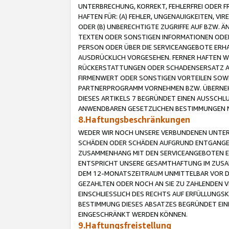
UNTERBRECHUNG, KORREKT, FEHLERFREI ODER 
HAFTEN FÜR: (A) FEHLER, UNGENAUIGKEITEN, 
ODER (B) UNBERECHTIGTE ZUGRIFFE AUF BZW. 
TEXTEN ODER SONSTIGEN INFORMATIONEN ODER 
PERSON ODER ÜBER DIE SERVICEANGEBOTE ERHA
AUSDRÜCKLICH VORGESEHEN. FERNER HAFTEN 
RÜCKERSTATTUNGEN ODER SCHADENSERSATZ AU
FIRMENWERT ODER SONSTIGEN VORTEILEN SOWIE
PARTNERPROGRAMM VORNEHMEN BZW. ÜBERNEHM
DIESES ARTIKELS 7 BEGRÜNDET EINEN AUSSCH
ANWENDBAREN GESETZLICHEN BESTIMMUNGEN 
8.Haftungsbeschränkungen
WEDER WIR NOCH UNSERE VERBUNDENEN UNTERN
SCHÄDEN ODER SCHÄDEN AUFGRUND ENTGANGENE
ZUSAMMENHANG MIT DEN SERVICEANGEBOTEN EN
ENTSPRICHT UNSERE GESAMTHAFTUNG IM ZUSAM
DEM 12-MONATSZEITRAUM UNMITTELBAR VOR DE
GEZAHLTEN ODER NOCH AN SIE ZU ZAHLENDEN V
EINSCHLIESSLICH DES RECHTS AUF ERFÜLLUNGS
BESTIMMUNG DIESES ABSATZES BEGRÜNDET EI
EINGESCHRÄNKT WERDEN KÖNNEN.
9.Haftungsfreistellung