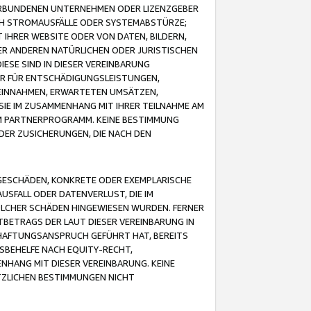
VERBUNDENEN UNTERNEHMEN ODER LIZENZGEBER
ICH STROMAUSFÄLLE ODER SYSTEMABSTÜRZE;
IHRER WEBSITE ODER VON DATEN, BILDERN,
ER ANDEREN NATÜRLICHEN ODER JURISTISCHEN
ESE SIND IN DIESER VEREINBARUNG
R FÜR ENTSCHÄDIGUNGSLEISTUNGEN,
EINNAHMEN, ERWARTETEN UMSÄTZEN,
SIE IM ZUSAMMENHANG MIT IHRER TEILNAHME AM
M PARTNERPROGRAMM. KEINE BESTIMMUNG
DER ZUSICHERUNGEN, DIE NACH DEN
GESCHÄDEN, KONKRETE ODER EXEMPLARISCHE
SFALL ODER DATENVERLUST, DIE IM
OLCHER SCHÄDEN HINGEWIESEN WURDEN. FERNER
BETRAGS DER LAUT DIESER VEREINBARUNG IN
HAFTUNGSANSPRUCH GEFÜHRT HAT, BEREITS
SBEHELFE NACH EQUITY-RECHT,
NHANG MIT DIESER VEREINBARUNG. KEINE
TZLICHEN BESTIMMUNGEN NICHT