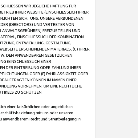
CHLIESSEN WIR JEGLICHE HAFTUNG FÜR
TRIEB IHRER WEBSITE (EINSCHLIESSLICH IHRER
FLICHTEN SICH, UNS, UNSERE VERBUNDENEN
EDER (DIRECTORS) UND VERTRETER VON
R ANWALTSGEBÜHREN) FREIZUSTELLEN UND
ATERIAL, EINSCHLIESSLICH DER KOMBINATION
NUTZUNG, ENTWICKLUNG, GESTALTUNG,
EBSEITE ERSCHEINENDEN MATERIALS, (C) IHRER
ZW. DEN ANWENDBAREN GESETZLICHEN
NG (EINSCHLIESSLICH EINER
BEN DER EINTREIBUNG ODER ZAHLUNG IHRER
LICHTUNGEN, ODER (F) FAHRLÄSSIGKEIT ODER
 BEAUFTRAGTEN KÖNNEN IM NAMEN EINER
HANDLUNG VORNEHMEN, UM EINE RECHTLICHE
TIKELS ZU SCHÜTZEN.
ich einer tatsächlichen oder angeblichen
Geschäftsbeziehung mit uns oder unseren
u anwendbarem Recht und Streitbeilegung in