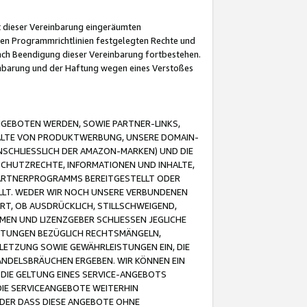
it dieser Vereinbarung eingeräumten
 den Programmrichtlinien festgelegten Rechte und
 nach Beendigung dieser Vereinbarung fortbestehen.
einbarung und der Haftung wegen eines Verstoßes
GEBOTEN WERDEN, SOWIE PARTNER-LINKS,
ALTE VON PRODUKTWERBUNG, UNSERE DOMAIN-
SCHLIESSLICH DER AMAZON-MARKEN) UND DIE
SCHUTZRECHTE, INFORMATIONEN UND INHALTE,
PARTNERPROGRAMMS BEREITGESTELLT ODER
ELLT. WEDER WIR NOCH UNSERE VERBUNDENEN
T, OB AUSDRÜCKLICH, STILLSCHWEIGEND,
MEN UND LIZENZGEBER SCHLIESSEN JEGLICHE
ISTUNGEN BEZÜGLICH RECHTSMÄNGELN,
LETZUNG SOWIE GEWÄHRLEISTUNGEN EIN, DIE
ANDELSBRÄUCHEN ERGEBEN. WIR KÖNNEN EIN
 DIE GELTUNG EINES SERVICE-ANGEBOTS
IE SERVICEANGEBOTE WEITERHIN
ODER DASS DIESE ANGEBOTE OHNE