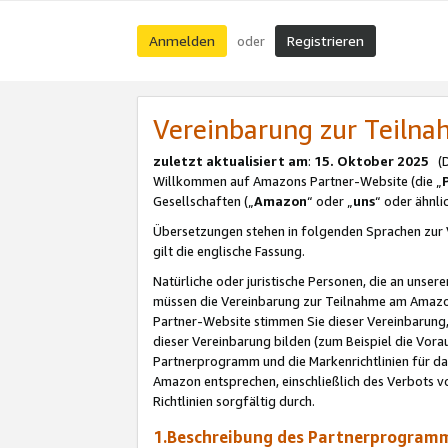
Anmelden
Registrieren
oder
Vereinbarung zur Teil
zuletzt aktualisiert am
:
15. Oktober 2025
(De
Willkommen auf Amazons Partner-Website (die „
Gesellschaften („
Amazon
“ oder „
uns
“ oder ähnl
Übersetzungen stehen in folgenden Sprachen zur 
gilt die englische Fassung.
Natürliche oder juristische Personen, die an uns
müssen die Vereinbarung zur Teilnahme am Amaz
Partner-Website stimmen Sie dieser Vereinbarung,
dieser Vereinbarung bilden (zum Beispiel die Vo
Partnerprogramm und die Markenrichtlinien für da
Amazon entsprechen, einschließlich des Verbots vo
Richtlinien sorgfältig durch.
1.Beschreibung des Partnerprogra