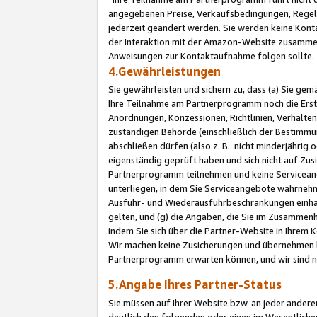
angegebenen Preise, Verkaufsbedingungen, Regeln
jederzeit geändert werden. Sie werden keine Konta
der Interaktion mit der Amazon-Website zusamme
Anweisungen zur Kontaktaufnahme folgen sollte.
4.Gewährleistungen
Sie gewährleisten und sichern zu, dass (a) Sie g
Ihre Teilnahme am Partnerprogramm noch die Erst
Anordnungen, Konzessionen, Richtlinien, Verhalten
zuständigen Behörde (einschließlich der Bestimmu
abschließen dürfen (also z. B. nicht minderjährig
eigenständig geprüft haben und sich nicht auf Zusi
Partnerprogramm teilnehmen und keine Servicean
unterliegen, in dem Sie Serviceangebote wahrneh
Ausfuhr- und Wiederausfuhrbeschränkungen einhal
gelten, und (g) die Angaben, die Sie im Zusammen
indem Sie sich über die Partner-Website in Ihrem
Wir machen keine Zusicherungen und übernehmen 
Partnerprogramm erwarten können, und wir sind n
5.Angabe Ihres Partner-Status
Sie müssen auf Ihrer Website bzw. an jeder ander
deutlich den folgenden oder einen im Wesentlichen