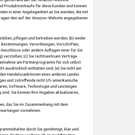
und Produktverkäufe für diese Kunden und können
nden in einer Angelegenheit an Sie wenden, die mit
e-Fragen den auf der Amazon-Website angegebenen
stellen, pflegen und betreiben werden; (b) weder
e Bestimmungen, Verordnungen, Vorschriften,
-beschlüsse oder andere Auflagen einer für Sie
 verstoßen; (c) Sie rechtswirksam Verträge
r Teilnahme am Partnerprogramm für sich selbst
t ausdrücklich enthalten sind; (e) Sie nicht am
den Handelssanktionen eines anderen Landes
gen und zutreffende nicht US-amerikanische
ren, Software, Technologie und Leistungen
sind. Sie können Ihre Angaben aktualisieren,
men, das Sie im Zusammenhang mit dem
 Erwartungen vornehmen.
ogramminhalten durch Sie genehmigt, klar und
zon-Partner verdiene ich an qualifizierten