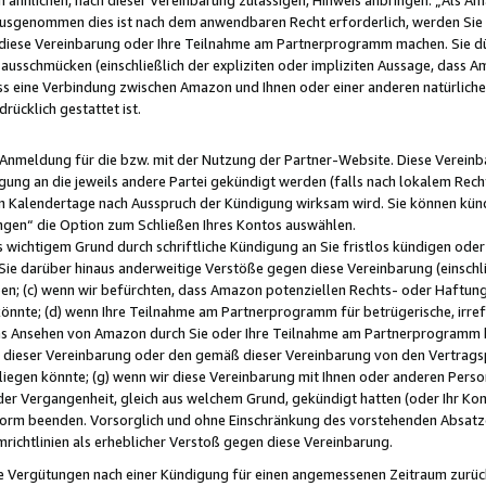
usgenommen dies ist nach dem anwendbaren Recht erforderlich, werden Sie 
f diese Vereinbarung oder Ihre Teilnahme am Partnerprogramm machen. Sie d
usschmücken (einschließlich der expliziten oder impliziten Aussage, dass A
 eine Verbindung zwischen Amazon und Ihnen oder einer anderen natürlichen 
rücklich gestattet ist.
r Anmeldung für die bzw. mit der Nutzung der Partner-Website. Diese Vereinb
gung an die jeweils andere Partei gekündigt werden (falls nach lokalem Rech
n Kalendertage nach Ausspruch der Kündigung wirksam wird. Sie können kündi
ngen“ die Option zum Schließen Ihres Kontos auswählen.
 wichtigem Grund durch schriftliche Kündigung an Sie fristlos kündigen oder I
 Sie darüber hinaus anderweitige Verstöße gegen diese Vereinbarung (einschli
ben; (c) wenn wir befürchten, dass Amazon potenziellen Rechts- oder Haftu
nnte; (d) wenn Ihre Teilnahme am Partnerprogramm für betrügerische, irref
das Ansehen von Amazon durch Sie oder Ihre Teilnahme am Partnerprogramm b
ieser Vereinbarung oder den gemäß dieser Vereinbarung von den Vertragspa
liegen könnte; (g) wenn wir diese Vereinbarung mit Ihnen oder anderen Perso
 der Vergangenheit, gleich aus welchem Grund, gekündigt hatten (oder Ihr Ko
rm beenden. Vorsorglich und ohne Einschränkung des vorstehenden Absatzes
richtlinien als erheblicher Verstoß gegen diese Vereinbarung.
e Vergütungen nach einer Kündigung für einen angemessenen Zeitraum zurückb