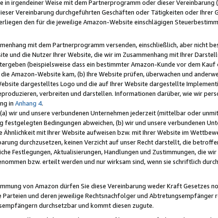
e in irgendeiner Weise mit dem Partnerprogramm oder dieser Vereinbarung (ei
ieser Vereinbarung durchgeführten Geschäften oder Tätigkeiten oder Ihrer 
liegen den für die jeweilige Amazon-Website einschlägigen Steuerbestim
mmenhang mit dem Partnerprogramm versenden, einschließlich, aber nicht be
site und die Nutzer Ihrer Website, die wir im Zusammenhang mit Ihrer Darst
itergeben (beispielsweise dass ein bestimmter Amazon-Kunde vor dem Kauf
uf die Amazon-Website kam, (b) Ihre Website prüfen, überwachen und anderwei
r Website dargestelltes Logo und die auf Ihrer Website dargestellte Impleme
reproduzieren, verbreiten und darstellen. Informationen darüber, wie wir per
ng in
Anhang 4
.
 (a) wir und unsere verbundenen Unternehmen jederzeit (mittelbar oder unmit
ng festgelegten Bedingungen abweichen, (b) wir und unsere verbundenen Unte
 Ähnlichkeit mit Ihrer Website aufweisen bzw. mit Ihrer Website im Wettbewer
barung durchzusetzen, keinen Verzicht auf unser Recht darstellt, die betrof
liche Festlegungen, Aktualisierungen, Handlungen und Zustimmungen, die wi
enommen bzw. erteilt werden und nur wirksam sind, wenn sie schriftlich dur
stimmung von Amazon dürfen Sie diese Vereinbarung weder Kraft Gesetzes no
die Parteien und deren jeweilige Rechtsnachfolger und Abtretungsempfänger 
ngsempfängern durchsetzbar und kommt diesen zugute.