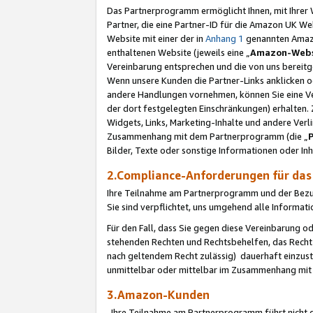
Das Partnerprogramm ermöglicht Ihnen, mit Ihrer W
Partner, die eine Partner-ID für die Amazon UK W
Website mit einer der in
Anhang 1
genannten Amazon
enthaltenen Website (jeweils eine „
Amazon-Webs
Vereinbarung entsprechen und die von uns bereitg
Wenn unsere Kunden die Partner-Links anklicken 
andere Handlungen vornehmen, können Sie eine Ver
der dort festgelegten Einschränkungen) erhalten. 
Widgets, Links, Marketing-Inhalte und andere Ver
Zusammenhang mit dem Partnerprogramm (die „
Bilder, Texte oder sonstige Informationen oder In
2.Compliance-Anforderungen für d
Ihre Teilnahme am Partnerprogramm und der Bezug 
Sie sind verpflichtet, uns umgehend alle Informat
Für den Fall, dass Sie gegen diese Vereinbarung 
stehenden Rechten und Rechtsbehelfen, das Recht
nach geltendem Recht zulässig) dauerhaft einzus
unmittelbar oder mittelbar im Zusammenhang mit
3.Amazon-Kunden
Ihre Teilnahme am Partnerprogramm führt nicht d