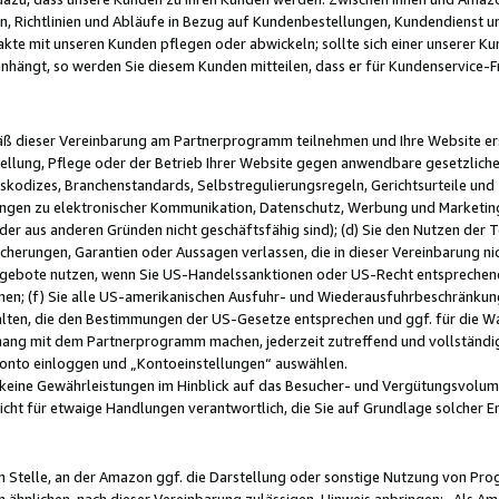
, Richtlinien und Abläufe in Bezug auf Kundenbestellungen, Kundendienst 
kte mit unseren Kunden pflegen oder abwickeln; sollte sich einer unserer Ku
nhängt, so werden Sie diesem Kunden mitteilen, dass er für Kundenservic
emäß dieser Vereinbarung am Partnerprogramm teilnehmen und Ihre Website er
ellung, Pflege oder der Betrieb Ihrer Website gegen anwendbare gesetzlich
skodizes, Branchenstandards, Selbstregulierungsregeln, Gerichtsurteile und 
ngen zu elektronischer Kommunikation, Datenschutz, Werbung und Marketing)
 oder aus anderen Gründen nicht geschäftsfähig sind); (d) Sie den Nutzen de
cherungen, Garantien oder Aussagen verlassen, die in dieser Vereinbarung nich
gebote nutzen, wenn Sie US-Handelssanktionen oder US-Recht entsprechen
men; (f) Sie alle US-amerikanischen Ausfuhr- und Wiederausfuhrbeschränkun
ten, die den Bestimmungen der US-Gesetze entsprechen und ggf. für die Wa
hang mit dem Partnerprogramm machen, jederzeit zutreffend und vollständig 
 Konto einloggen und „Kontoeinstellungen“ auswählen.
keine Gewährleistungen im Hinblick auf das Besucher- und Vergütungsvolu
icht für etwaige Handlungen verantwortlich, die Sie auf Grundlage solcher
en Stelle, an der Amazon ggf. die Darstellung oder sonstige Nutzung von Pr
 ähnlichen, nach dieser Vereinbarung zulässigen, Hinweis anbringen: „Als Ama