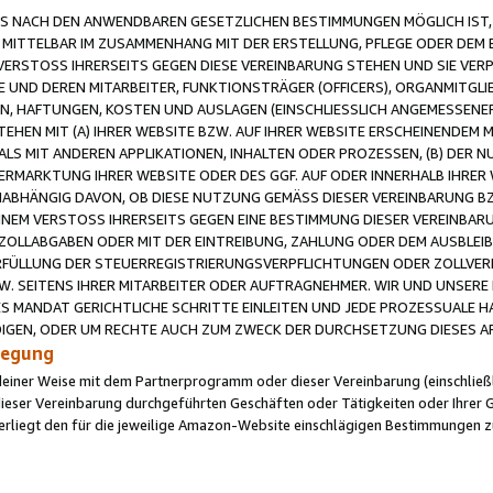
 NACH DEN ANWENDBAREN GESETZLICHEN BESTIMMUNGEN MÖGLICH IST, S
MITTELBAR IM ZUSAMMENHANG MIT DER ERSTELLUNG, PFLEGE ODER DEM BE
ERSTOSS IHRERSEITS GEGEN DIESE VEREINBARUNG STEHEN UND SIE VERP
UND DEREN MITARBEITER, FUNKTIONSTRÄGER (OFFICERS), ORGANMITGLI
N, HAFTUNGEN, KOSTEN UND AUSLAGEN (EINSCHLIESSLICH ANGEMESSENE
HEN MIT (A) IHRER WEBSITE BZW. AUF IHRER WEBSITE ERSCHEINENDEM M
LS MIT ANDEREN APPLIKATIONEN, INHALTEN ODER PROZESSEN, (B) DER 
RMARKTUNG IHRER WEBSITE ODER DES GGF. AUF ODER INNERHALB IHRER W
ABHÄNGIG DAVON, OB DIESE NUTZUNG GEMÄSS DIESER VEREINBARUNG B
EINEM VERSTOSS IHRERSEITS GEGEN EINE BESTIMMUNG DIESER VEREINBARU
D ZOLLABGABEN ODER MIT DER EINTREIBUNG, ZAHLUNG ODER DEM AUSBLEI
FÜLLUNG DER STEUERREGISTRIERUNGSVERPFLICHTUNGEN ODER ZOLLVERPF
W. SEITENS IHRER MITARBEITER ODER AUFTRAGNEHMER. WIR UND UNSERE
ES MANDAT GERICHTLICHE SCHRITTE EINLEITEN UND JEDE PROZESSUALE 
GEN, ODER UM RECHTE AUCH ZUM ZWECK DER DURCHSETZUNG DIESES AR
ilegung
endeiner Weise mit dem Partnerprogramm oder dieser Vereinbarung (einschließl
ieser Vereinbarung durchgeführten Geschäften oder Tätigkeiten oder Ihrer 
iegt den für die jeweilige Amazon-Website einschlägigen Bestimmungen z