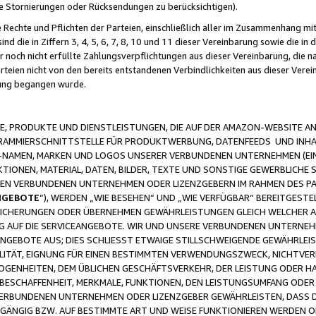
ge Stornierungen oder Rücksendungen zu berücksichtigen).
 Rechte und Pflichten der Parteien, einschließlich aller im Zusammenhang m
 die in Ziffern 3, 4, 5, 6, 7, 8, 10 und 11 dieser Vereinbarung sowie die in
er noch nicht erfüllte Zahlungsverpflichtungen aus dieser Vereinbarung, die
arteien nicht von den bereits entstandenen Verbindlichkeiten aus dieser Ver
gung begangen wurde.
 PRODUKTE UND DIENSTLEISTUNGEN, DIE AUF DER AMAZON-WEBSITE AN
GRAMMIERSCHNITTSTELLE FÜR PRODUKTWERBUNG, DATENFEEDS UND INH
-NAMEN, MARKEN UND LOGOS UNSERER VERBUNDENEN UNTERNEHMEN (EIN
IONEN, MATERIAL, DATEN, BILDER, TEXTE UND SONSTIGE GEWERBLICHE 
EREN VERBUNDENEN UNTERNEHMEN ODER LIZENZGEBERN IM RAHMEN DES 
NGEBOTE
“), WERDEN „WIE BESEHEN“ UND „WIE VERFÜGBAR“ BEREITGEST
CHERUNGEN ODER ÜBERNEHMEN GEWÄHRLEISTUNGEN GLEICH WELCHER AR
ZUG AUF DIE SERVICEANGEBOTE. WIR UND UNSERE VERBUNDENEN UNTERNEH
ANGEBOTE AUS; DIES SCHLIESST ETWAIGE STILLSCHWEIGENDE GEWÄHRLE
LITÄT, EIGNUNG FÜR EINEN BESTIMMTEN VERWENDUNGSZWECK, NICHTVER
OGENHEITEN, DEM ÜBLICHEN GESCHÄFTSVERKEHR, DER LEISTUNG ODER H
 BESCHAFFENHEIT, MERKMALE, FUNKTIONEN, DEN LEISTUNGSUMFANG ODER
VERBUNDENEN UNTERNEHMEN ODER LIZENZGEBER GEWÄHRLEISTEN, DASS D
HGÄNGIG BZW. AUF BESTIMMTE ART UND WEISE FUNKTIONIEREN WERDEN 