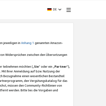
DE
en jeweiligen in
Anhang 1
genannten Amazon-
e von Widersprüchen zwischen den Übersetzungen
er teilnehmen möchten („
Sie
“ oder ein „
Partner
“),
. Mit Ihrer Anmeldung auf bzw. Nutzung der
durch Bezugnahme einen wesentlichen Bestandteil
 Partnerprogramm, den Vergütungskatalog für das
ichst, müssen den Community-Richtlinien von
fernt werden. Bitte lies die Vorgaben und