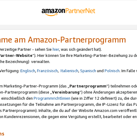
nahme am Amazon-Partnerprogramm
rzeitige Partner - sehen Sie
hier
, was sich geändert hat).
Partner-Website
“). Hier können Sie Ihre Marketing-Partner-Beziehung zu d
iche Bezeichnung) verwalten.
Verfügung :
Englisch
,
Französisch
,
Italienisch
,
Spanisch
und
Polnisch
. Im Fall
erem Marketing-Partner-Programm (das „
Partnerprogramm
“) teilnehmen od
on-Partnerprogramm (diese „
Vereinbarung
“) ohne Änderungen akzeptieren
 einschließlich den
Programmrichtlinien
(wie in Ziffer 12 definiert) zu, die 
raussetzungen für die Teilnahme am Partnerprogramm, die IP-Lizenz für das
s Partnerprogramm). Inhalte, die du auf der Website Amazon.com veröffentl
n Kundenrezensionen, die gegen eine Vergütung erstellt, bearbeitet oder ent
mms