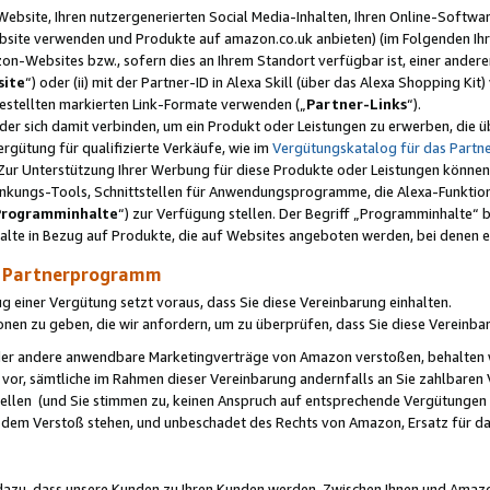
ebsite, Ihren nutzergenerierten Social Media-Inhalten, Ihren Online-Softwar
ebsite verwenden und Produkte auf amazon.co.uk anbieten) (im Folgenden Ihr
-Websites bzw., sofern dies an Ihrem Standort verfügbar ist, einer ander
ite
“) oder (ii) mit der Partner-ID in Alexa Skill (über das Alexa Shopping Ki
estellten markierten Link-Formate verwenden („
Partner-Links
“).
oder sich damit verbinden, um ein Produkt oder Leistungen zu erwerben, di
gütung für qualifizierte Verkäufe, wie im
Vergütungskatalog für das Part
Zur Unterstützung Ihrer Werbung für diese Produkte oder Leistungen können w
linkungs-Tools, Schnittstellen für Anwendungsprogramme, die Alexa-Funktion
Programminhalte
“) zur Verfügung stellen. Der Begriff „Programminhalte“ be
halte in Bezug auf Produkte, die auf Websites angeboten werden, bei denen 
as Partnerprogramm
einer Vergütung setzt voraus, dass Sie diese Vereinbarung einhalten.
ionen zu geben, die wir anfordern, um zu überprüfen, dass Sie diese Vereinba
oder andere anwendbare Marketingverträge von Amazon verstoßen, behalten w
 vor, sämtliche im Rahmen dieser Vereinbarung andernfalls an Sie zahlbare
tellen (und Sie stimmen zu, keinen Anspruch auf entsprechende Vergütungen
 dem Verstoß stehen, und unbeschadet des Rechts von Amazon, Ersatz für 
azu, dass unsere Kunden zu Ihren Kunden werden. Zwischen Ihnen und Amaz