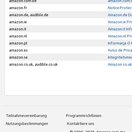
amazon.com.be
amazon.com.b
amazon.fr
Notice:Protec
amazon.de, audible.de
Amazon.de Da
amazon.ie
Amazon.ie Pri
amazon.it
Amazon.it Inf
amazon.nl
Amazon.nl Pri
amazon.pl
Informacja O
amazon.es
Aviso de Priv
amazon.se
Integritetsm
amazon.co.uk, audible.co.uk
Amazon.co.uk 
Teilnahmevereinbarung
Programmrichtlinien
Nutzungsbestimmungen
Kontaktiere uns