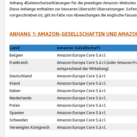
Anhang 4Datenschutzerklärungen für die jeweiligen Amazon-Websites
Diese Anhänge enthalten zur besseren Übersicht Übersetzungen. Sofe
vorgeschrieben ist, gilt im Falle von Abweichungen die englische Fass
ANHANG 1: AMAZON-GESELLSCHAFTEN UND AMAZO
Land
Amazon-Gesellschaft
Belgien
Amazon Europe Core S.à r.l.
Frankreich
Amazon Europe Core S.à r.l.(oder Amazon Fr
entsprechend der Mitteilung)
Deutschland
Amazon Europe Core S.à r.l.
Irland
Amazon Europe Core S.à r.l.
Italien
Amazon Europe Core S.à r.l.
Niederlande
Amazon Europe Core S.à r.l.
Polen
Amazon Europe Core S.à r.l.
Spanien
Amazon Europe Core S.à r.l.
Schweden
Amazon Europe Core S.à r.l.
Vereinigtes Königreich
Amazon Europe Core S.à r.l.