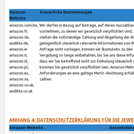
Amazon-
Steuerliche Bestimmungen
Website
amazon.com.be,
Wir dürfen in Bezug auf Beträge, auf deren Auszahlun
amazon.fr,
vornehmen, zu denen wir gesetzlich verpflichtet sind
amazon.de,
stellen die vollständige Zahlung und Abgeltung der 
audible.de,
gelegentlich steuerlich relevante Informationen von I
amazon.ie
Anfrage nicht vorlegen, können wir (kumulativ zu de
amazon.it,
Vergütung so lange einbehalten, bis Sie uns diese Inf
amazon.nl,
dass wir Sie betreffend nicht zur Einholung steuerlich 
amazon.pl,
könnten Sie gesetzlich verpflichtet sein, Amazon Meh
amazon.es,
Anforderungen an eine gültige MwSt.-Rechnung erfüllt
amazon.se,
zahlen.
amazon.co.uk,
audible.co.uk
ANHANG 4: DATENSCHUTZERKLÄRUNG FÜR DIE JEWE
Amazon-Website
Datenschutz