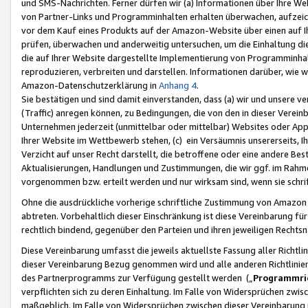
und SMS-Nachrichten. Ferner dürfen wir (a) Informationen über Ihre We
von Partner-Links und Programminhalten erhalten überwachen, aufzei
vor dem Kauf eines Produkts auf der Amazon-Website über einen auf Ih
prüfen, überwachen und anderweitig untersuchen, um die Einhaltung dies
die auf Ihrer Website dargestellte Implementierung von Programminhalt
reproduzieren, verbreiten und darstellen. Informationen darüber, wie w
Amazon-Datenschutzerklärung in
Anhang 4
.
Sie bestätigen und sind damit einverstanden, dass (a) wir und unsere 
(Traffic) anregen können, zu Bedingungen, die von den in dieser Vere
Unternehmen jederzeit (unmittelbar oder mittelbar) Websites oder Appl
Ihrer Website im Wettbewerb stehen, (c) ein Versäumnis unsererseits, I
Verzicht auf unser Recht darstellt, die betroffene oder eine andere B
Aktualisierungen, Handlungen und Zustimmungen, die wir ggf. im Rahme
vorgenommen bzw. erteilt werden und nur wirksam sind, wenn sie schri
Ohne die ausdrückliche vorherige schriftliche Zustimmung von Amazon
abtreten. Vorbehaltlich dieser Einschränkung ist diese Vereinbarung f
rechtlich bindend, gegenüber den Parteien und ihren jeweiligen Rech
Diese Vereinbarung umfasst die jeweils aktuellste Fassung aller Richtli
dieser Vereinbarung Bezug genommen wird und alle anderen Richtlinie
des Partnerprogramms zur Verfügung gestellt werden („
Programmric
verpflichten sich zu deren Einhaltung. Im Falle von Widersprüchen zwi
maßgeblich. Im Falle von Widersprüchen zwischen dieser Vereinbarun