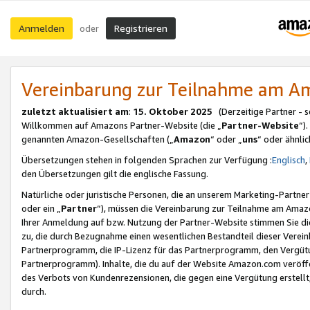
Anmelden
Registrieren
oder
Vereinbarung zur Teilnahme am 
zuletzt aktualisiert am
:
15. Oktober 2025
(Derzeitige Partner - 
Willkommen auf Amazons Partner-Website (die „
Partner-Website
“)
genannten Amazon-Gesellschaften („
Amazon
“ oder „
uns
“ oder ähnli
Übersetzungen stehen in folgenden Sprachen zur Verfügung :
Englisch
,
den Übersetzungen gilt die englische Fassung.
Natürliche oder juristische Personen, die an unserem Marketing-Partn
oder ein „
Partner
“), müssen die Vereinbarung zur Teilnahme am Ama
Ihrer Anmeldung auf bzw. Nutzung der Partner-Website stimmen Sie die
zu, die durch Bezugnahme einen wesentlichen Bestandteil dieser Verei
Partnerprogramm, die IP-Lizenz für das Partnerprogramm, den Vergütu
Partnerprogramm). Inhalte, die du auf der Website Amazon.com veröffe
des Verbots von Kundenrezensionen, die gegen eine Vergütung erstellt, 
durch.