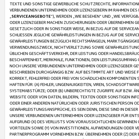
TEXTE UND SONSTIGE GEWERBLICHE SCHUTZRECHTE, INFORMATIONE
VERBUNDENEN UNTERNEHMEN ODER LIZENZGEBERN IM RAHMEN DES
„
SERVICEANGEBOTE
“), WERDEN „WIE BESEHEN“ UND „WIE VERFÜ
ODER LIZENZGEBER MACHEN ZUSICHERUNGEN ODER ÜBERNEHMEN GEW
GESETZLICH ODER IN SONSTIGER WEISE, IN BEZUG AUF DIE SERVI
SCHLIESSEN JEGLICHE GEWÄHRLEISTUNGEN IN BEZUG AUF DIE SERVI
GEWÄHRLEISTUNGEN BEZÜGLICH RECHTSMÄNGELN, MARKTGÄNGIGKEIT
VERWENDUNGSZWECK, NICHTVERLETZUNG SOWIE GEWÄHRLEISTUNGEN 
ÜBLICHEN GESCHÄFTSVERKEHR, DER LEISTUNG ODER HANDELSBRÄUCH
BESCHAFFENHEIT, MERKMALE, FUNKTIONEN, DEN LEISTUNGSUMFANG 
NOCH UNSERE VERBUNDENEN UNTERNEHMEN ODER LIZENZGEBER GEWÄ
BESCHRIEBEN DURCHGÄNGIG BZW. AUF BESTIMMTE ART UND WEISE
KORREKT, FEHLERFREI ODER FREI VON SCHÄDLICHEN KOMPONENTEN
HAFTEN FÜR: (A) FEHLER, UNGENAUIGKEITEN, VIREN, SCHADSOFTW
SYSTEMABSTÜRZE; ODER (B) UNBERECHTIGTE ZUGRIFFE AUF BZW. 
WEBSITE ODER VON DATEN, BILDERN, TEXTEN ODER SONSTIGEN INF
ODER EINER ANDEREN NATÜRLICHEN ODER JURISTISCHEN PERSON OD
GEWÄHRLEISTUNGSANSPRÜCHE, ES SEIN DENN, DIESE SIND IN DIES
UNSERE VERBUNDENEN UNTERNEHMEN ODER LIZENZGEBER FÜR EN
AUFGRUND (X) DES VERLUSTS VON VORAUSSICHTLICHEN GEWINNEN
VORTEILEN SOWIE (Y) VON INVESTITIONEN, AUFWENDUNGEN ODER VE
PARTNERPROGRAMM VORNEHMEN BZW. ÜBERNEHMEN ODER (Z) DER 