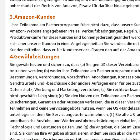
unbeschadet des Rechts von Amazon, Ersatz für darüber hinausgehen
3.Amazon-Kunden
Ihre Teilnahme am Partnerprogramm führt nicht dazu, dass unsere Kun
Amazon-Website angegebenen Preise, Verkaufsbedingungen, Regeln, Ri
Produktverkäufe für diese Kunden und können jederzeit geändert werde
sich einer unserer Kunden in einer Angelegenheit an Sie wenden, die 
Kunden mitteilen, dass er für Kundenservice-Fragen den auf der Ama
4.Gewährleistungen
Sie gewährleisten und sichern zu, dass (a) Sie gemäß dieser Vereinba
betreiben werden; (b) weder Ihre Teilnahme am Partnerprogramm noch d
Bestimmungen, Verordnungen, Vorschriften, Anordnungen, Konzessionen,
Gerichtsurteile und -beschlüsse oder andere Auflagen einer für Sie zu
Datenschutz, Werbung und Marketing) verstoßen; (c) Sie rechtswirksam 
nicht geschäftsfähig sind); (d) Sie den Nutzen der Teilnahme am Partne
Zusicherungen, Garantien oder Aussagen verlassen, die in dieser Verein
teilnehmen und keine Serviceangebote nutzen, wenn Sie US-Handelssa
unterliegen, in dem Sie Serviceangebote wahrnehmen; (f) Sie alle US
amerikanische Ausfuhr- und Wiederausfuhrbeschränkungen einhalten, 
Technologie und Leistungen gelten, und (g) die Angaben, die Sie im 
sind. Sie können Ihre Angaben aktualisieren, indem Sie sich über die 
Wir machen keine Zusicherungen und übernehmen keine Gewährleistun