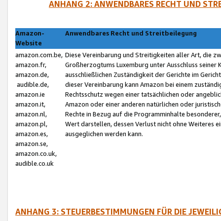
ANHANG 2: ANWENDBARES RECHT UND STRE
Amazon-
Anwendbares Recht und Streitbeilegung
Website
amazon.com.be,
Diese Vereinbarung und Streitigkeiten aller Art, die 
amazon.fr,
Großherzogtums Luxemburg unter Ausschluss seiner Kol
amazon.de,
ausschließlichen Zuständigkeit der Gerichte im Geri
audible.de,
dieser Vereinbarung kann Amazon bei einem zuständig
amazon.ie
Rechtsschutz wegen einer tatsächlichen oder angebli
amazon.it,
Amazon oder einer anderen natürlichen oder juristisc
amazon.nl,
Rechte in Bezug auf die Programminhalte besonderer,
amazon.pl,
Wert darstellen, dessen Verlust nicht ohne Weiteres e
amazon.es,
ausgeglichen werden kann.
amazon.se,
amazon.co.uk,
audible.co.uk
ANHANG 3: STEUERBESTIMMUNGEN FÜR DIE JEWEIL