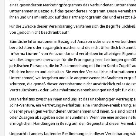
eines gesonderten Marketingprogramms des verbundenen Unternehmens
Unternehmen in Bezug auf das gesonderte Programm. Diese Vereinbarung
Ihnen und uns im Hinblick auf das Partnerprogramm dar und ersetzt al
Für die Zwecke dieser Vereinbarung verstehen sich die Begriffe „schließ
von „jedoch nicht beschränkt auf“.
Sämtliche Informationen in Bezug auf Amazon oder unsere verbunde
bereitstellen oder zugänglich machen und die nicht öffentlich bekannt bz
Informationen
“ von Amazon dar und verbleiben im alleinigen Eigent
wie dies angemessenerweise für die Erbringung Ihrer Leistungen gemäß d
juristischen Personen, die im Zusammenhang mit Ihrem Konto Zugriff au
Pflichten kennen und einhalten. Sie werden Vertrauliche Informationen 
Unternehmen) weitergeben und alle angemessenen Maßnahmen ergreifen
schützen, die gemäß dieser Vereinbarung nicht ausdrücklich zulässig is
Vertraulichkeits- oder Geheimhaltungsvereinbarungen und gilt für die
Das Verhältnis zwischen Ihnen und uns ist das unabhängiger Vertragspa
Joint-Venture, ein Vertretungsverhältnis, eine Franchisevereinbarung, 
unseren jeweiligen verbundenen Unternehmen und Ihnen. Sie sind ni
oder Zusagen abzugeben oder anzunehmen. Wenn Sie eine andere natürli
ermöglichen, Handlungen in Bezug auf den Gegenstand dieser Vereinbar
Ungeachtet anders lautender Bestimmungen in dieser Vereinbarung wird