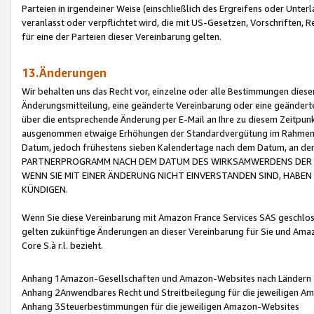
Parteien in irgendeiner Weise (einschließlich des Ergreifens oder Unt
veranlasst oder verpflichtet wird, die mit US-Gesetzen, Vorschriften,
für eine der Parteien dieser Vereinbarung gelten.
13.Änderungen
Wir behalten uns das Recht vor, einzelne oder alle Bestimmungen diese
Änderungsmitteilung, eine geänderte Vereinbarung oder eine geänderte 
über die entsprechende Änderung per E-Mail an Ihre zu diesem Zeitpun
ausgenommen etwaige Erhöhungen der Standardvergütung im Rahmen
Datum, jedoch frühestens sieben Kalendertage nach dem Datum, an de
PARTNERPROGRAMM NACH DEM DATUM DES WIRKSAMWERDENS DER Ä
WENN SIE MIT EINER ÄNDERUNG NICHT EINVERSTANDEN SIND, HABEN S
KÜNDIGEN.
Wenn Sie diese Vereinbarung mit Amazon France Services SAS geschlo
gelten zukünftige Änderungen an dieser Vereinbarung für Sie und Ama
Core S.à r.l. bezieht.
Anhang 1Amazon-Gesellschaften und Amazon-Websites nach Ländern
Anhang 2Anwendbares Recht und Streitbeilegung für die jeweiligen 
Anhang 3Steuerbestimmungen für die jeweiligen Amazon-Websites