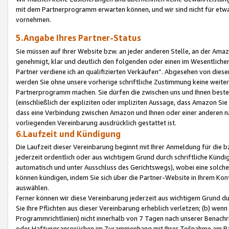
mit dem Partnerprogramm erwarten können, und wir sind nicht für etwa
vornehmen.
5.Angabe Ihres Partner-Status
Sie müssen auf Ihrer Website bzw. an jeder anderen Stelle, an der Am
genehmigt, klar und deutlich den folgenden oder einen im Wesentlichen
Partner verdiene ich an qualifizierten Verkäufen“. Abgesehen von die
werden Sie ohne unsere vorherige schriftliche Zustimmung keine weite
Partnerprogramm machen. Sie dürfen die zwischen uns und Ihnen best
(einschließlich der expliziten oder impliziten Aussage, dass Amazon Si
dass eine Verbindung zwischen Amazon und Ihnen oder einer anderen natü
vorliegenden Vereinbarung ausdrücklich gestattet ist.
6.Laufzeit und Kündigung
Die Laufzeit dieser Vereinbarung beginnt mit Ihrer Anmeldung für die 
jederzeit ordentlich oder aus wichtigem Grund durch schriftliche Kündi
automatisch und unter Ausschluss des Gerichtswegs), wobei eine solch
können kündigen, indem Sie sich über die Partner-Website in Ihrem Ko
auswählen.
Ferner können wir diese Vereinbarung jederzeit aus wichtigem Grund dur
Sie Ihre Pflichten aus dieser Vereinbarung erheblich verletzen; (b) wen
Programmrichtlinien) nicht innerhalb von 7 Tagen nach unserer Benachr
oder Haftungsansprüchen im Zusammenhang mit Ihrer Teilnahme am Pa