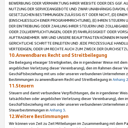
BEWERBUNG ODER VERMARKTUNG IHRER WEBSITE ODER DES GGF. AUF 
NUTZUNG DER SERVICEANGEBOTE UND ZWAR UNABHÄNGIG DAVON, O
GESETZLICHEN BESTIMMUNGEN ZULÄSSIG IST ODER NICHT, (D) EINE
(EINSCHLIESSLICH EINER PROGRAMMRICHTLINIE), (E) IHREN STEUER
DER EINTREIBUNG ODER ZAHLUNG IHRER STEUERN UND ZOLLABGAB
ODER ZOLLVERPFLICHTUNGEN, ODER (F) FAHRLÄSSIGKEIT ODER VORS
AUFTRAGNEHMER. WIR UND UNSERE BEAUFTRAGTEN KÖNNEN IM NAME
GERICHTLICHE SCHRITTE EINLEITEN UND JEDE PROZESSUALE HAND
VERTEIDIGEN, ODER UM RECHTE AUCH ZUM ZWECK DER DURCHSETZU
10.Anwendbares Recht und Streitbeilegung
Die Beilegung etwaiger Streitigkeiten, die in irgendeiner Weise mit de
angeblichen Verletzung dieser Vereinbarung), den im Rahmen dieser Ve
Geschäftsbeziehung mit uns oder unseren verbundenen Unternehmen zu
Bestimmungen zu anwendbarem Recht und Streitbeilegung in
Anhang 
11.Steuern
Steuern und damit verbundene Verpflichtungen, die in irgendeiner Wei
tatsächlichen oder angeblichen Verletzung dieser Vereinbarung), den 
Geschäftsbeziehung mit uns oder unseren verbundenen Unternehmen z
Steuerbestimmungen in
Anhang 3
.
12.Weitere Bestimmungen
Wir können von Zeit zu Zeit Mitteilungen im Zusammenhang mit dem Par