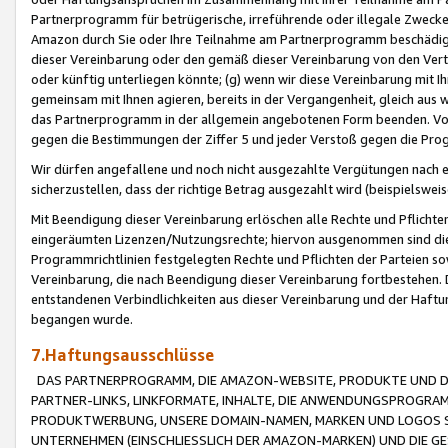
Partnerprogramm für betrügerische, irreführende oder illegale Zwecke
Amazon durch Sie oder Ihre Teilnahme am Partnerprogramm beschädig
dieser Vereinbarung oder den gemäß dieser Vereinbarung von den Vertr
oder künftig unterliegen könnte; (g) wenn wir diese Vereinbarung mit I
gemeinsam mit Ihnen agieren, bereits in der Vergangenheit, gleich aus
das Partnerprogramm in der allgemein angebotenen Form beenden. Vors
gegen die Bestimmungen der Ziffer 5 und jeder Verstoß gegen die Prog
Wir dürfen angefallene und noch nicht ausgezahlte Vergütungen nach 
sicherzustellen, dass der richtige Betrag ausgezahlt wird (beispielsw
Mit Beendigung dieser Vereinbarung erlöschen alle Rechte und Pflichte
eingeräumten Lizenzen/Nutzungsrechte; hiervon ausgenommen sind die in 
Programmrichtlinien festgelegten Rechte und Pflichten der Parteien sow
Vereinbarung, die nach Beendigung dieser Vereinbarung fortbestehen. D
entstandenen Verbindlichkeiten aus dieser Vereinbarung und der Haft
begangen wurde.
7.Haftungsausschlüsse
DAS PARTNERPROGRAMM, DIE AMAZON-WEBSITE, PRODUKTE UND DI
PARTNER-LINKS, LINKFORMATE, INHALTE, DIE ANWENDUNGSPROGR
PRODUKTWERBUNG, UNSERE DOMAIN-NAMEN, MARKEN UND LOGOS S
UNTERNEHMEN (EINSCHLIESSLICH DER AMAZON-MARKEN) UND DIE GE