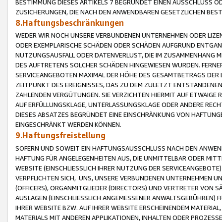
BESTIMMUNG DIESES ARTIKELS 7 BEGRÜNDET EINEN AUSSCHLUSS 
ZUSICHERUNGEN, DIE NACH DEN ANWENDBAREN GESETZLICHEN BE
8.Haftungsbeschränkungen
WEDER WIR NOCH UNSERE VERBUNDENEN UNTERNEHMEN ODER LIZEN
ODER EXEMPLARISCHE SCHÄDEN ODER SCHÄDEN AUFGRUND ENTGANG
NUTZUNGSAUSFALL ODER DATENVERLUST, DIE IM ZUSAMMENHANG MI
DES AUFTRETENS SOLCHER SCHÄDEN HINGEWIESEN WURDEN. FERN
SERVICEANGEBOTEN MAXIMAL DER HÖHE DES GESAMTBETRAGS DER 
ZEITPUNKT DES EREIGNISSES, DAS ZU DEM ZULETZT ENTSTANDENE
ZAHLENDEN VERGÜTUNGEN. SIE VERZICHTEN HIERMIT AUF ETWAIGE 
AUF ERFÜLLUNGSKLAGE, UNTERLASSUNGSKLAGE ODER ANDERE RECHT
DIESES ABSATZES BEGRÜNDET EINE EINSCHRÄNKUNG VON HAFTUNG
EINGESCHRÄNKT WERDEN KÖNNEN.
9.Haftungsfreistellung
SOFERN UND SOWEIT EIN HAFTUNGSAUSSCHLUSS NACH DEN ANWENDB
HAFTUNG FÜR ANGELEGENHEITEN AUS, DIE UNMITTELBAR ODER MITT
WEBSITE (EINSCHLIESSLICH IHRER NUTZUNG DER SERVICEANGEBOTE)
VERPFLICHTEN SICH, UNS, UNSERE VERBUNDENEN UNTERNEHMEN UN
(OFFICERS), ORGANMITGLIEDER (DIRECTORS) UND VERTRETER VON 
AUSLAGEN (EINSCHLIESSLICH ANGEMESSENER ANWALTSGEBÜHREN) FR
IHRER WEBSITE BZW. AUF IHRER WEBSITE ERSCHEINENDEM MATERIAL
MATERIALS MIT ANDEREN APPLIKATIONEN, INHALTEN ODER PROZESSE