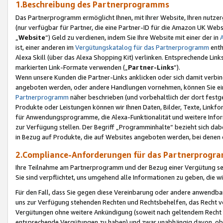
1.Beschreibung des Partnerprogramms
Das Partnerprogramm ermöglicht Ihnen, mit Ihrer Website, Ihren nutzer
(nur verfügbar für Partner, die eine Partner-ID für die Amazon UK We
„
Website
“) Geld zu verdienen, indem Sie Ihre Website mit einer der in
ist, einer anderen im
Vergütungskatalog für das Partnerprogramm
enth
Alexa Skill (über das Alexa Shopping Kit) verlinken. Entsprechende Lin
markierten Link-Formate verwenden („
Partner-Links
“).
Wenn unsere Kunden die Partner-Links anklicken oder sich damit verbi
angeboten werden, oder andere Handlungen vornehmen, können Sie eine
Partnerprogramm
näher beschrieben (und vorbehaltlich der dort festg
Produkte oder Leistungen können wir Ihnen Daten, Bilder, Texte, Linkfo
für Anwendungsprogramme, die Alexa-Funktionalität und weitere Inf
zur Verfügung stellen. Der Begriff „Programminhalte“ bezieht sich dabe
in Bezug auf Produkte, die auf Websites angeboten werden, bei denen 
2.Compliance-Anforderungen für das Partnerprog
Ihre Teilnahme am Partnerprogramm und der Bezug einer Vergütung setz
Sie sind verpflichtet, uns umgehend alle Informationen zu geben, die w
Für den Fall, dass Sie gegen diese Vereinbarung oder andere anwendba
uns zur Verfügung stehenden Rechten und Rechtsbehelfen, das Recht vo
Vergütungen ohne weitere Ankündigung (soweit nach geltendem Recht z
entsprechende Vergütungen zu haben) und zwar unabhängig davon, ob 